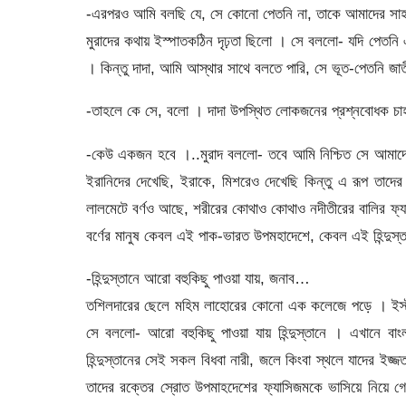
-এরপরও আমি বলছি যে, সে কোনো পেতনি না, তাকে আমাদের সাহ
মুরাদের কথায় ইস্পাতকঠিন দৃঢ়তা ছিলো । সে বললো- যদি পেতন
। কিন্তু দাদা, আমি আস্থার সাথে বলতে পারি, সে ভূত-পেতনি জাত
-তাহলে কে সে, বলো । দাদা উপস্থিত লোকজনের প্রশ্নবোধক চা
-কেউ একজন হবে ।..মুরাদ বললো- তবে আমি নিশ্চিত সে আমাদের 
ইরানিদের দেখেছি, ইরাকে, মিশরেও দেখেছি কিন্তু এ রূপ তাদে
লালমেটে বর্ণও আছে, শরীরের কোথাও কোথাও নদীতীরের বালির
বর্ণের মানুষ কেবল এই পাক-ভারত উপমহাদেশে, কেবল এই হিন্দুস্
-হিন্দুস্তানে আরো বহুকিছু পাওয়া যায়, জনাব…
তশিলদারের ছেলে মহিম লাহোরের কোনো এক কলেজে পড়ে । ইস্টার
সে বললো- আরো বহুকিছু পাওয়া যায় হিন্দুস্তানে । এখানে 
হিন্দুস্তানের সেই সকল বিধবা নারী, জলে কিংবা স্থলে যাদের ইজ্
তাদের রক্তের স্রোত উপমাহদেশের ফ্যাসিজমকে ভাসিয়ে নিয়ে গেছে