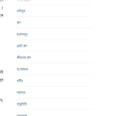
ি ।
কৌতুক
কে
গল্প
ছড়াসমূহ
ছোট গল্প
জীবনের গল্প
দু:খদায়ক
যেই
হ্ন
ধর্মীয়
প্রবন্ধ
ে,
ফ্যান্টাসি
ভালবাসা