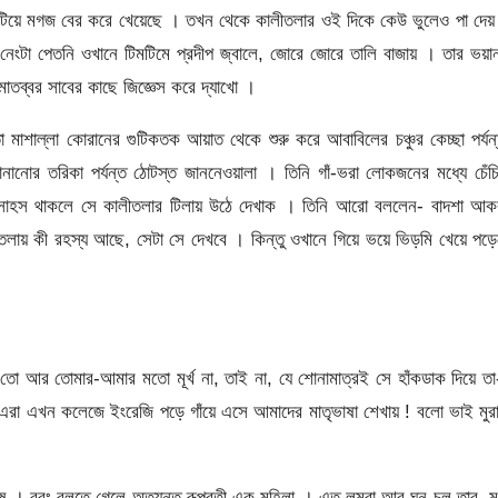
 ফাটিয়ে মগজ বের করে খেয়েছে । তখন থেকে কালীতলার ওই দিকে কেউ ভুলেও পা দেয়
েংটা পেতনি ওখানে টিমটিমে প্রদীপ জ্বালে, জোরে জোরে তালি বাজায় । তার ভয়
মাতব্বর সাবের কাছে জিজ্ঞেস করে দ্যাখো ।
ো মাশাল্লা কোরানের গুটিকতক আয়াত থেকে শুরু করে আবাবিলের চঞ্চুর কেচ্ছা পর্যন
নোর তরিকা পর্যন্ত ঠোটস্ত জাননেওয়ালা । তিনি গাঁ-ভরা লোকজনের মধ্যে চেঁচ
, সাহস থাকলে সে কালীতলার টিলায় উঠে দেখাক । তিনি আরো বললেন- বাদশা আক
তলায় কী রহস্য আছে, সেটা সে দেখবে । কিন্তু ওখানে গিয়ে ভয়ে ভিড়মি খেয়ে পড়
 তো আর তোমার-আমার মতো মূর্খ না, তাই না, যে শোনামাত্রই সে হাঁকডাক দিয়ে ত
 এরা এখন কলেজে ইংরেজি পড়ে গাঁয়ে এসে আমাদের মাতৃভাষা শেখায় ! বলো ভাই মুর
ুষ । বরং বলতে গেলে অত্যন্ত রূপবতী এক মহিলা । এত লম্বা আর ঘন চুল তার, 