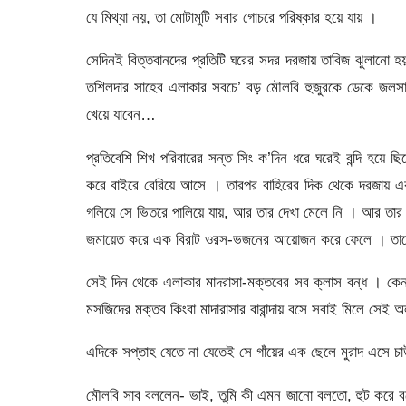
যে মিথ্যা নয়, তা মোটামুটি সবার গোচরে পরিষ্কার হয়ে যায় ।
সেদিনই বিত্তবানদের প্রতিটি ঘরের সদর দরজায় তাবিজ ঝুলানো হ
তশিলদার সাহেব এলাকার সবচে’ বড় মৌলবি হুজুরকে ডেকে জলসা 
খেয়ে যাবেন…
প্রতিবেশি শিখ পরিবারের সন্ত সিং ক’দিন ধরে ঘরেই বন্দি হয়ে ছ
করে বাইরে বেরিয়ে আসে । তারপর বাহিরের দিক থেকে দরজায় একট
গলিয়ে সে ভিতরে পালিয়ে যায়, আর তার দেখা মেলে নি । আর তার প
জমায়েত করে এক বিরাট ওরস-ভজনের আয়োজন করে ফেলে । তাদের
সেই দিন থেকে এলাকার মাদরাসা-মক্তবের সব ক্লাস বন্ধ । কেনন
মসজিদের মক্তব কিংবা মাদারাসার বারান্দায় বসে সবাই মিলে সেই অল
এদিকে সপ্তাহ যেতে না যেতেই সে গাঁয়ের এক ছেলে মুরাদ এসে চাউ
মৌলবি সাব বললেন- ভাই, তুমি কী এমন জানো বলতো, হুট করে বল