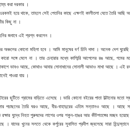
ায্য করা দরকার ।
ি এরকমই হয়ে থাকে, তাহলে সেই পেতনির কাছে এক্ষণই কালীতলা যেতে তৈরি আছি 
ীয় কিছু না ।
হনির জবাবে এই প্রশ্ন করলেন ।
অঞ্চলের কোনো মহিলা হবে । আমি মানুষের বর্ণ চিনি দাদা । অনেক দেশ ঘুরেছ
র কারো সঙ্গে মেলে না । তার চেহারার মধ্যে কাশ্মিরি আপেলের রঙ আছে, গমের 
 ফ্যাকাশে ভাবও আছে, কোথাও আবার সোনাধানের সোনালী আভাও মাখা আছে । এই র
তানেই পাওয়া যায় ।
ের ছুটিতে গ্রামের বাড়িতে এসেছে । ভারি কোনো বইয়ের পাতা উল্টানোর মতো স্
বাংলার পচাছনের তৈরি ঘরও আছে, বীর-বাহাদুরের এতিম সন্তানও আছে । আছে সা
জত রক্ষার যুদ্ধে নিহত পুরুষদের লাশের ওপর শকুন-হাঙর আর কীটপতঙ্গের মচ্ছব হয়েছ
 । যাদের খুনের সলতে থেকে কর্পুরের সুবাসিত প্রদীপ জ্বলেছে সারা হিন্দুস্তান