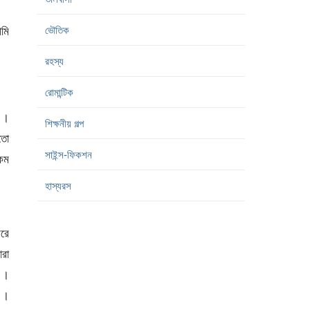
ভৌতিক
আমি
রহস্য
রোমান্টিক
ি ।
শিক্ষনীয় গল্প
মতো
সাইন্স-ফিকশন
কম
হাস্যরস
বরে
রা
ে ।
ে ।