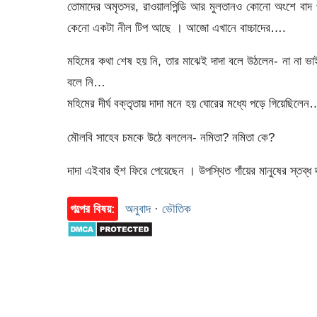
তোমাদের অমৃতসর, রাওয়ালপিন্ডি আর মুলতানও কোনো অংশে বাদ 
কেনো একটা নীল টিপ আছে । আজো এখানে বাচ্চাদের….
মহিমের কথা শেষ হয় নি, তার মাঝেই দাদা বলে উঠলেন- না না ভাই
বলে নি…
মহিমের দীর্ঘ বক্তৃতায় দাদা মনে হয় ঘোরের মধ্যে পড়ে গিয়েছি
মৌলবি সাহেব চমকে উঠে বললেন- নমিতা? নমিতা কে?
দাদা এইবার হুঁশ ফিরে পেয়েছেন । উপস্থিত গাঁয়ের মানুষের স্তব
গল্পের বিষয়:
অনুবাদ
·
ভৌতিক