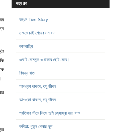
নতুন গল্প
য়ের
বন্ধন Ties Story
ন্ন
দেখতে চাই শেষের সমাধান
কালরাত্রি
 চট
একটি ফেসবুক ও রাজার ছোট মেয়ে।
ড়কি
রকে
বিষন্ন রাত
।
আশঙ্কা থাকবে, তবু জীবন
 আর
আশঙ্কা থাকবে, তবু জীবন
প্রতিবার শীতে ভিজে তুমি জ্যোস্না হয়ে যাও
কবিতা: পুতুল খেলার ভুল
ড়ের