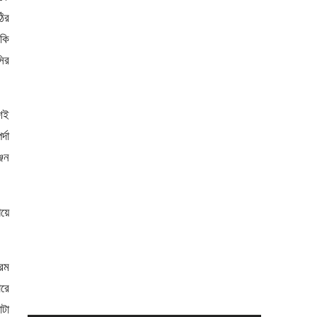
ির
 কি
ির
েই
্দা
্জন
িয়ে
রম
ারে
াটা