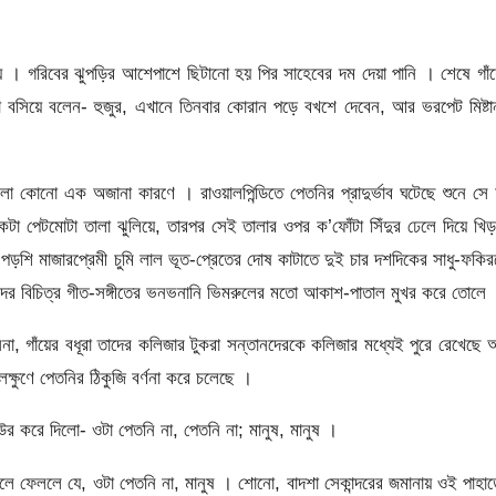
য় । গরিবের ঝুপড়ির আশেপাশে ছিটানো হয় পির সাহেবের দম দেয়া পানি । শেষে গাঁ
বসিয়ে বলেন- হুজুর, এখানে তিনবার কোরান পড়ে বখশে দেবেন, আর ভরপেট মিষ্টা
িলো কোনো এক অজানা কারণে । রাওয়ালপিন্ডিতে পেতনির প্রাদুর্ভাব ঘটেছে শুনে সে
া পেটমোটা তালা ঝুলিয়ে, তারপর সেই তালার ওপর ক’ফোঁটা সিঁদুর ঢেলে দিয়ে খি
ড়শি মাজারপ্রেমী চুমি লাল ভূত-প্রেতের দোষ কাটাতে দুই চার দশদিকের সাধু-ফকি
 বিচিত্র গীত-সঙ্গীতের ভনভনানি ভিমরুলের মতো আকাশ-পাতাল মুখর করে তোলে 
া, গাঁয়ের বধূরা তাদের কলিজার টুকরা সন্তানদেরকে কলিজার মধ্যেই পুরে রেখেছে
ক্ষুণে পেতনির ঠিকুজি বর্ণনা করে চলেছে ।
র করে দিলো- ওটা পেতনি না, পেতনি না; মানুষ, মানুষ ।
ে ফেললে যে, ওটা পেতনি না, মানুষ । শোনো, বাদশা সেকান্দরের জমানায় ওই পাহা