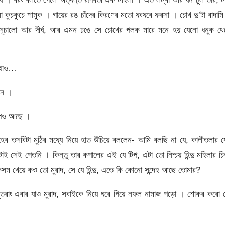
 কুচকুচে শামুক । গায়ের রঙ চাঁদের কিরণের মতো ধবধবে ফরসা । চোখ দু’টা বাদাম
সূচালো আর দীর্ঘ, আর এমন ঢঙে সে চোখের পলক মারে মনে হয় যেনো ধনুক থে
ে যাও…
েন ।
টিপও আছে ।
েব তসবিটা মুঠির মধ্যে নিয়ে হাত উঁচিয়ে বললেন- আমি বলছি না যে, কালীতলার 
 সেই পেতনি । কিন্তু তার কপালের এই যে টিপ, এটা তো নিশ্চয় হিন্দু মহিলার চি
সম খেয়ে কও তো মুরাদ, সে যে হিন্দু, এতে কি কোনো সন্দেহ আছে তোমার?
তরাং এবার যাও মুরাদ, সবাইকে নিয়ে ঘরে গিয়ে নফল নামাজ পড়ো । শোকর করো য