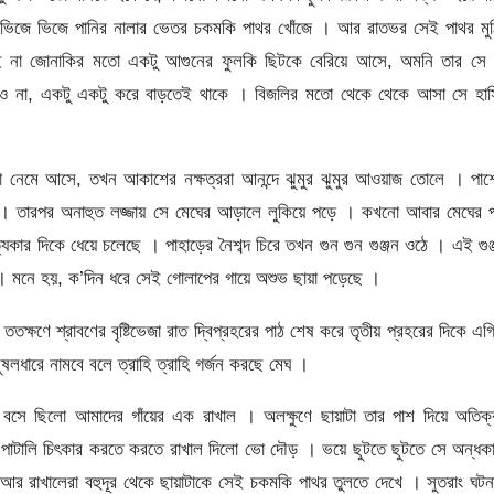
 ভিজে ভিজে পানির নালার ভেতর চকমকি পাথর খোঁজে । আর রাতভর সেই পাথর মুঠ
ণে যেই না জোনাকির মতো একটু আগুনের ফুলকি ছিটকে বেরিয়ে আসে, অমনি তার সে
কমেও না, একটু একটু করে বাড়তেই থাকে । বিজলির মতো থেকে থেকে আসা সে হাস
া নেমে আসে, তখন আকাশের নক্ষত্ররা আনন্দে ঝুমুর ঝুমুর আওয়াজ তোলে । পাশ
খায় । তারপর অনাহুত লজ্জায় সে মেঘের আড়ালে লুকিয়ে পড়ে । কখনো আবার মেঘের পর
পত্যকার দিকে ধেয়ে চলেছে । পাহাড়ের নৈশব্দ চিরে তখন গুন গুন গুঞ্জন ওঠে । এই গুঞ
 মনে হয়, ক’দিন ধরে সেই গোলাপের গায়ে অশুভ ছায়া পড়েছে ।
তক্ষণে শ্রাবণের বৃষ্টিভেজা রাত দ্বিপ্রহরের পাঠ শেষ করে তৃতীয় প্রহরের দিকে এগ
ারে নামবে বলে ত্রাহি ত্রাহি গর্জন করছে মেঘ ।
বসে ছিলো আমাদের গাঁয়ের এক রাখাল । অলক্ষুণে ছায়াটা তার পাশ দিয়ে অতিক্
ি-পাটালি চিৎকার করতে করতে রাখাল দিলো ভো দৌড় । ভয়ে ছুটতে ছুটতে সে অন্ধক
আর রাখালেরা বহুদূর থেকে ছায়াটাকে সেই চকমকি পাথর তুলতে দেখে । সুতরাং ঘটন