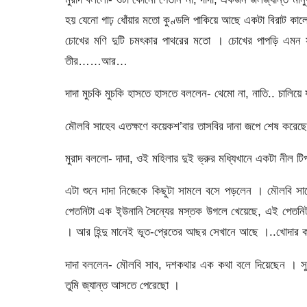
হয় যেনো গাঢ় ধোঁয়ার মতো কুণ্ডলি পাকিয়ে আছে একটা বিরাট কালো
চোখের মণি দুটি চমৎকার পাথরের মতো । চোখের পাপড়ি এমন 
তীর……আর…
দাদা মুচকি মুচকি হাসতে হাসতে বললেন- থেমো না, নাতি.. চালিয়
মৌলবি সাহেব এতক্ষণে কয়েকশ’বার তাসবির দানা জপে শেষ করেছ
মুরাদ বললো- দাদা, ওই মহিলার দুই ভ্রুর মধ্যিখানে একটা নীল 
এটা শুনে দাদা নিজেকে কিছুটা সামলে বসে পড়লেন । মৌলবি সাহ
পেতনিটা এক ই্উনানি সৈন্যের মস্তক উগলে খেয়েছে, এই পেতনিটাই
। আর হিন্দু মানেই ভূত-প্রেতের আছর সেখানে আছে ।..খোদার ক
দাদা বললেন- মৌলবি সাব, দশকথার এক কথা বলে দিয়েছেন । সু
তুমি জ্যান্ত আসতে পেরেছো ।