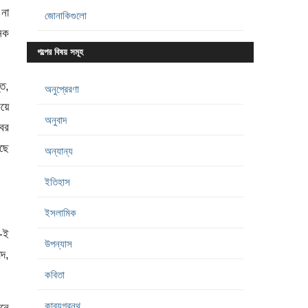
 না
জোনাকিগুলো
ানক
গল্পের বিষয় সমূহ
্ত,
অনুপ্রেরণা
িয়ে
অনুবাদ
বর
েছে
অন্যান্য
ইতিহাস
ইসলামিক
া-ই
উপন্যাস
াদ,
কবিতা
কাব্যগ্রন্থ
মনে