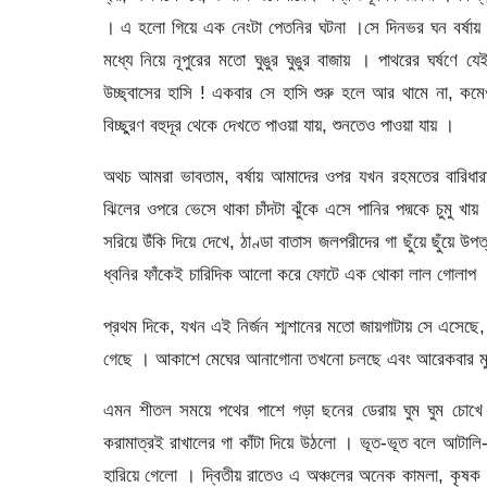
। এ হলো গিয়ে এক নেংটা পেতনির ঘটনা ।সে দিনভর ঘন বর্ষায়
মধ্যে নিয়ে নূপুরের মতো ঘুঙুর ঘুঙুর বাজায় । পাথরের ঘর্ষ
উচ্ছ্বাসের হাসি ! একবার সে হাসি শুরু হলে আর থামে না, 
বিচ্ছুরণ বহুদূর থেকে দেখতে পাওয়া যায়, শুনতেও পাওয়া যায় ।
অথচ আমরা ভাবতাম, বর্ষায় আমাদের ওপর যখন রহমতের বারিধার
ঝিলের ওপরে ভেসে থাকা চাঁদটা ঝুঁকে এসে পানির পদ্মকে চুমু 
সরিয়ে উঁকি দিয়ে দেখে, ঠাণ্ডা বাতাস জলপরীদের গা ছুঁয়ে ছুঁয়ে উ
ধ্বনির ফাঁকেই চারিদিক আলো করে ফোটে এক থোকা লাল গোলাপ ।
প্রথম দিকে, যখন এই নির্জন শ্মশানের মতো জায়গাটায় সে এসেছে, ত
গেছে । আকাশে মেঘের আনাগোনা তখনো চলছে এবং আরেকবার মুষলধ
এমন শীতল সময়ে পথের পাশে গড়া ছনের ডেরায় ঘুম ঘুম চোখে 
করামাত্রই রাখালের গা কাঁটা দিয়ে উঠলো । ভূত-ভূত বলে আটাল
হারিয়ে গেলো । দ্বিতীয় রাতেও এ অঞ্চলের অনেক কামলা, কৃষক 