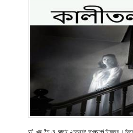
হ্যাঁ, এটা ঠিক যে, ঘটনাটা একেবারেই অশ্রুতপূর্ব বিস্ময়কর । 