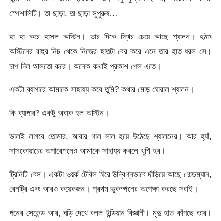
স্পেশালিটি। তা ছাড়া, তা ছাড়া সুপুরুষ…
হা হা করে হাসল অস্টিন। তার দিকে স্থির চেয়ে আছে শ্যালন। হঠাৎ
অস্টিনের বাহুর নিচ থেকে নিজের হাতটা বের করে এনে তার হাত ধরল সে।
চাপ দিল আলতো করে। অনেক কথাই প্রকাশ পেল এতে।
একটা ব্যাপারে আমাকে সাহায্য কবে তুমি? কথার মোড় ঘোরাল শ্যালন।
কি ব্যাপার? একটু অবাক হল অস্টিন।
ভালই লাগবে তোমার, আবার গাল লাল হয়ে উঠেছে শ্যালনের। আর হ্যাঁ,
সাসকোয়াচের অপারেশনেও আমাকে সাহায্য করলে খুশি হব।
ট্রিনিটি বেস। একটা ওয়র্ক টেবিল ঘিরে উদ্বিগ্নভাবে দাঁড়িয়ে আছে গোল্ডম্যান,
রেনট্রি এবং আরও কয়েকজন। প্রথম ভূকম্পনের অপেক্ষা করছে সবাই।
পনের সেকেন্ড আর, ঘড়ি দেখে বলল ইন্ডিয়ান বিজ্ঞানী। মৃদু হাত কাঁপছে তার।