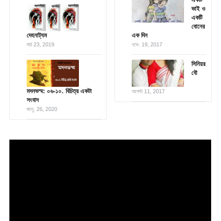
ভাই ও
একটি
বোনের
দেহনাট্যম
এক দিন
মার্চ 23, 2019
নভে. 19, 2017
সিনিয়র
বৌ
মদনভস্ম: ০৬-১০. বিচিত্র একটা
আগস্ট 11, 2017
সংবাদ
জানু. 26, 2020