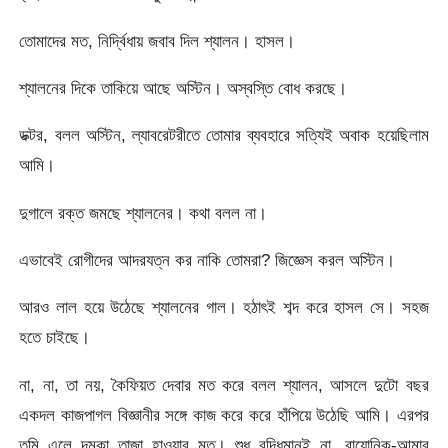
তোমাদের মত, নির্দ্বিধায় জবাব দিল শ্যালন। হাসল।
শ্যালনের দিকে তাকিয়ে আছে অস্টিন। অস্বস্তি বোধ করছে।
ডক্টর, বলল অস্টিন, ল্যাবরেটরীতে তোমার ব্যবহারে সত্যিই অবাক হয়েছিলাম
আমি।
দুগালে রক্ত জমছে শ্যালনের। কথা বলল না।
এভাবেই রোগীদের আদরযত্ন কর নাকি তোমরা? জিজ্ঞেস করল অস্টিন।
আরও লাল হয়ে উঠেছে শ্যালনের গাল। হঠাৎই শব্দ করে হাসল সে। সহজ
হতে চাইছে।
না, না, তা নয়, কৈফিয়ত দেবার মত করে বলল শ্যালন, আসলে দুটো বছর
একদল কাজপাগল বিজ্ঞানীর সঙ্গে কাজ করে করে হাঁপিয়ে উঠেছি আমি। এরপর
তুমি এলে দমকা তাজা হাওয়ার মত। শুধু বুদ্ধিমানই না, বায়োনিক-আমার