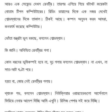
আরও এক সেকেন্ড দেখল রেনট্রি। তারপর এগিয়ে গিয়ে খটাখট কয়েকটা
বোতাম টিপল কম্পিউটারের। রিডিং ডায়ালের দিকে এক নজর দেখেই
গোল্ডম্যানের দিকে তাকাল। ঠিকই আছে। কম্পন অনুভব করব আমরা,
কনফার্ম করেছে কম্পিউটার।
ভোঁতা যন্ত্রটা ভুল বকছে, বললেন গোল্ডম্যান।
কি জানি। অনিশ্চিত রেনট্রির গলা।
কোন ধরনের ভূমিকম্পই হবে না, দৃঢ় গলায় বললেন গোল্ডম্যান। না এখন, না
সাত-আট ঘণ্টা পরে।
হয়ত বা, জোর নেই রেনট্রির গলায়।
থ্যাংক গড, বললেন গোল্ডম্যান। নিউক্লিয়ার ওয়ারহেডগুলো আর্সেনালে
ফিরিয়ে নেবার আদেশ দিচ্ছি আমি এখুনি। রিলিজ পেপার সই করে দিচ্ছি।