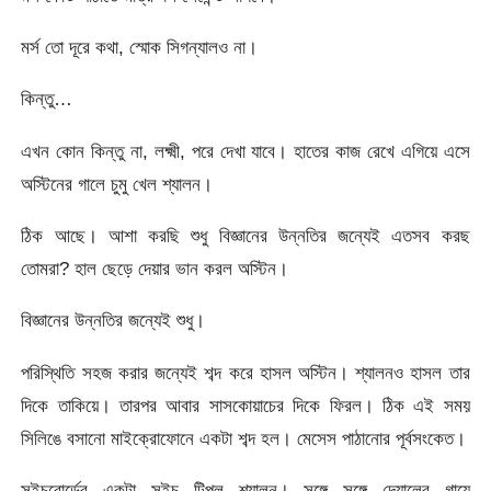
মর্স তো দূরে কথা, স্মোক সিগন্যালও না।
কিন্তু…
এখন কোন কিন্তু না, লক্ষ্মী, পরে দেখা যাবে। হাতের কাজ রেখে এগিয়ে এসে
অস্টিনের গালে চুমু খেল শ্যালন।
ঠিক আছে। আশা করছি শুধু বিজ্ঞানের উন্নতির জন্যেই এতসব করছ
তোমরা? হাল ছেড়ে দেয়ার ভান করল অস্টিন।
বিজ্ঞানের উন্নতির জন্যেই শুধু।
পরিস্থিতি সহজ করার জন্যেই শব্দ করে হাসল অস্টিন। শ্যালনও হাসল তার
দিকে তাকিয়ে। তারপর আবার সাসকোয়াচের দিকে ফিরল। ঠিক এই সময়
সিলিঙে বসানো মাইক্রোফোনে একটা শব্দ হল। মেসেস পাঠানোর পূর্বসংকেত।
সুইচবোর্ডের একটা সুইচ টিপল শ্যালন। সঙ্গে সঙ্গে দেয়ালের গায়ে