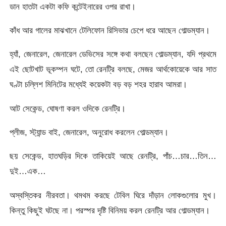
ডান হাতটা একটা কফি কন্টেইনারের ওপর রাখা।
কাঁধ আর গালের মাঝখানে টেলিফোন রিসিভার চেপে ধরে আছেন গোল্ডম্যান।
হ্যাঁ, জেনারেল, জেনারেল ডেভিসের সঙ্গে কথা বলছেন গোল্ডম্যান, যদি প্রথমে
এই ছোটখাট ভূকম্পন ঘটে, তো রেনট্রি বলছে, মেজর আর্থকোয়েকে আর সাত
ঘণ্টা চল্লিশ মিনিটের মধ্যেই কয়েকটা বড় বড় শহর হারাব আমরা।
আট সেকেন্ড, ঘোষণা করল ওদিকে রেনট্রি।
প্লীজ, স্ট্যান্ড বাই, জেনারেল, অনুরোধ করলেন গোল্ডম্যান।
ছয় সেকেন্ড, হাতঘড়ির দিকে তাকিয়েই আছে রেনট্রি, পাঁচ…চার…তিন…
দুই…এক…
অস্বস্তিকর নীরবতা। থমথম করছে টেবিল ঘিরে দাঁড়ান লোকগুলোর মুখ।
কিন্তু কিছুই ঘটছে না। পরস্পর দৃষ্টি বিনিময় করল রেনট্রি আর গোল্ডম্যান।