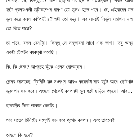
দেখেছি, টম, কিন্তু…! আশা ছাড়তে পারছেন না গোল্ডম্যান। স্যান আজি
ফল্টে প্রলয়ংকরী ভূমিকম্পের ধারণা তো ভুলও হতে পারে। ধর, এইবারের মত
ভুল করে বসল কম্পিউটার? ওটা তো যন্ত্র। সব সময়ই নির্ভুল সমাধান নাও
তো দিতে পারে?
তা পারে, বলল রেনট্রি। কিন্তু সে সম্ভাবনা লাখে এক ভাগ। তবু অন্য
একটা টেস্টের ব্যবস্থা করেছি।
কি, কি টেস্ট? আগ্রহে ঝুঁকে এলেন গোল্ডম্যান।
সেন্সর জানাচ্ছে, ট্রিনিটি ফল্ট সংলগ্ন আরও কয়েকটা সাব ফন্টে আগে ছোটখাট
ভূকম্পন শুরু হবে। এগুলো থেকেই কম্পনটা মূল ফল্টে ছড়িয়ে পড়বে। আর…
হাতঘড়ির দিকে তাকাল রেনট্রি।
আর সতের মিনিটের মধ্যেই শুরু হবে প্রথম কম্পন। এবং তাহলেই।
তাহলে কি হবে?