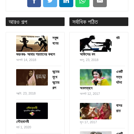
আরও গল্প
সর্বাধিক পঠিত
সবুজ
বউ
বনের
ভয়ংকর- আবার শয়তানের কবলে
অফিসের বস
আগস্ট 14, 2018
জানু. 23, 2018
ভুতের
একটি
মুখে
সত্য
ভুতের
ঘটনা
গল্প
অবলম্বনে
অক্টো. 23, 2018
আগস্ট 12, 2017
বাসর
রাত
লৌহমানবী
জুন 17, 2017
মার্চ 1, 2020
একটি