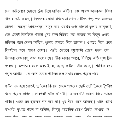
মেন করিডোরে দেয়ালে ঠেস দিয়ে দাড়িয়ে অস্টিন এবং আরও কয়েকজন স্থির
থাকার চেষ্টা করছে। নিজেকে সোজা রাখতে না পেরে মাটিতে পড়ে গেল একজন
মহিলা। সমস্ত জিনিসপত্র, মানুষ আর মেঝের ওপর হালকা ধুলোর আস্তরণ,
যেন একটা ফিনফিনে পাতলা ধূসর চাদর বিছিয়ে দেয়া হয়েছে সব কিছুর ওপরে।
মহিলার পতন দেখল অস্টিন, ধুলোর চাদরের দিকে তাকাল। ওপরের দিকে চেয়ে
ক্রিস্টাল খসে পড়াও দেখল। এরই ভেতরে ব্যাপারটা চোখে পড়ল তার।
ইনফ্রা রেড চালু করল সঙ্গে সঙ্গে। ঠিক মাথার ওপরে, সিলিঙে অতি সূক্ষ্ম চিড়
ধরেছে। কম্পনের সঙ্গে ক্রমেই বড় হচ্ছে ফাটল, ফাঁক হচ্ছে। শংকিত হয়ে
পড়ল অস্টিন। যে কোন সময়ে পাথরের ছাদ মাথায় ভেঙে পড়তে পারে।
ফাটল বড় হয়ে যেতেই দুদিকের কিনারা থেকে পাথরের ছোট ছোট টুকরো টুপটাপ
খসে পড়তে লাগল। তারপরই ঘটল ঘটনাটা। অনেকখানি জায়গা নিয়ে ভাঙল
পাথর। ওজন মন ছয়কের কম হবে না। খুব ধীরে নেমে আসছে। খালি চোখে
ভাঙনটা বুঝতে পারল না অস্টিন, কিন্তু বায়োনিক চোখে ঠিকই দেখেছে সে।