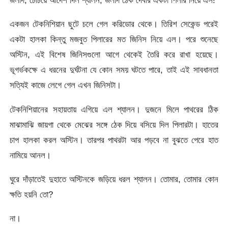
একজন টেকনিশিয়ান ছুটে চলে গেল করিডোর থেকে। তিরিশ সেকেন্ড পরেই
একটা হালকা কিন্তু মজবুত পিলারের মত জিনিস নিয়ে এল। পরে শুনেছে
অস্টিন, এই বিশেষ জিনিসগুলো আগে থেকেই তৈরি করে রাখা হয়েছে।
ভূগর্ভকক্ষে এ ধরনের দুর্ঘটনা যে কোন সময় ঘটতে পারে, তাই এই সাবধানতা
সত্যিই কাজে লেগে গেল এখন জিনিসটা।
টেকনিশিয়ানের সহায়তায় এগিয়ে এল শ্যালন। দুজনে মিলে পাথরের ঠিক
মাঝামাঝি জায়গা থেকে মেঝের সঙ্গে ঠেক দিয়ে বসিয়ে দিল পিলারটা। হাতের
চাপ হালকা করল অস্টিন। তারপর পাথরটা আর পড়বে না বুঝতে পেরে হাত
নামিয়ে আনল।
ঘুরে দাঁড়াতেই দুহাতে অস্টিনকে জড়িয়ে ধরল শ্যালন। তোমার, তোমার কোন
ক্ষতি হয়নি তো?
না।