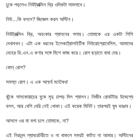
ঢুকে পড়লেও নিউট্রাক্সিন থ্রি ওদিকটা সামলাবে।
নিউ…কি বললে? জিজ্ঞেস করল অস্টিন।
নিউট্রাক্সিন থ্রি, অহংকার শ্যালনের গলায়। তোমাকে এর একটা শিশি
দেখাবখন। এটা এক ধরনের ইলেকট্রোলাইটিক নিউরোপ্রোবেসিস, আমাদের
দেহের ডি.এন.এ কণার সঙ্গে মিশে কাজ করে। রোগ ছড়াতে বাধা দেয়।
কোন্ রোগ?
সমস্ত রোগ। এ এক আশ্চর্য মহৌষধ!
ঝুঁকে সাসকোয়াচের বুকে মৃদু চাপড় দিল শ্যালন। নিজীব রোবটটার উদ্দেশ্যে
বলল, আর বেশি দেরি নেই খোকা। এই কয়েক মিনিট। তারপরই ঘুম ভাঙাব।
আসলে ওর মা বলা চলে তোমাকে, না?
এই নিরানন্দ ল্যাবরেটরীতে ও না থাকলে সময়ই কাটত না আমার। অস্টিনের