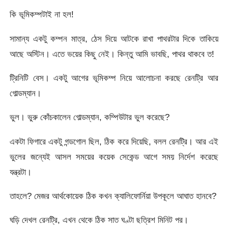
কি ভূমিকম্পটাই না হল!
সামান্য একটু কম্পন মাত্র, ঠেস দিয়ে আটকে রাখা পাথরটার দিকে তাকিয়ে
আছে অস্টিন। এতে ভয়ের কিছু নেই। কিন্তু আমি ভাবছি, পাথর থাকবে ত!
ট্রিনিটি বেস। একটু আগের ভূমিকম্প নিয়ে আলোচনা করছে রেনট্রি আর
গোল্ডম্যান।
ভুল। ভুরু কোঁচকালেন গোল্ডম্যান, কম্পিউটার ভুল করেছে?
একটা ফিগারে একটু গন্ডগোল ছিল, ঠিক করে দিয়েছি, বলল রেনট্রি। আর এই
ভুলের জন্যেই আসল সময়ের কয়েক সেকেন্ড আগে সময় নির্দেশ করেছে
যন্ত্রটা।
তাহলে? মেজর আর্থকোয়েক ঠিক কখন ক্যালিফোর্নিয়া উপকূলে আঘাত হানবে?
ঘড়ি দেখল রেনট্রি, এখন থেকে ঠিক সাত ঘণ্টা ছত্রিশ মিনিট পর।