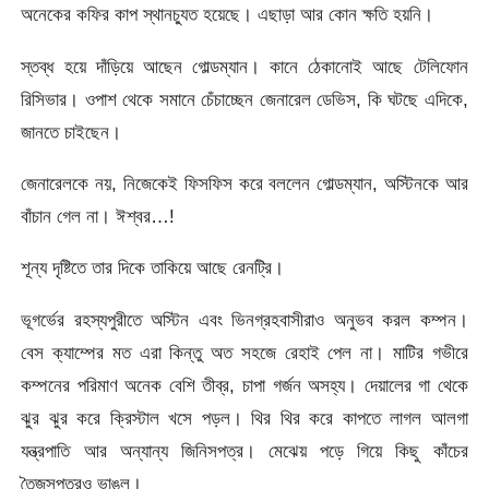
অনেকের কফির কাপ স্থানচ্যুত হয়েছে। এছাড়া আর কোন ক্ষতি হয়নি।
স্তব্ধ হয়ে দাঁড়িয়ে আছেন গোল্ডম্যান। কানে ঠেকানোই আছে টেলিফোন
রিসিভার। ওপাশ থেকে সমানে চেঁচাচ্ছেন জেনারেল ডেভিস, কি ঘটছে এদিকে,
জানতে চাইছেন।
জেনারেলকে নয়, নিজেকেই ফিসফিস করে বললেন গোল্ডম্যান, অস্টিনকে আর
বাঁচান গেল না। ঈশ্বর…!
শূন্য দৃষ্টিতে তার দিকে তাকিয়ে আছে রেনট্রি।
ভূগর্ভের রহস্যপুরীতে অস্টিন এবং ভিনগ্রহবাসীরাও অনুভব করল কম্পন।
বেস ক্যাম্পের মত এরা কিন্তু অত সহজে রেহাই পেল না। মাটির গভীরে
কম্পনের পরিমাণ অনেক বেশি তীব্র, চাপা গর্জন অসহ্য। দেয়ালের গা থেকে
ঝুর ঝুর করে ক্রিস্টাল খসে পড়ল। থির থির করে কাপতে লাগল আলগা
যন্ত্রপাতি আর অন্যান্য জিনিসপত্র। মেঝেয় পড়ে গিয়ে কিছু কাঁচের
তৈজসপত্রও ভাঙল।