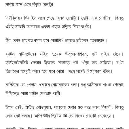
সময়ে পাশে এসে দাঁড়াল রেনট্রি।
নিউক্লিয়ার ডিভাইস এসে গেছে, বলল রেনট্রি। ছোট্ট, এক মেগাটন। কিন্তু
এটাই মাঝারি আকারের একটা পাহাড় উড়িয়ে দিতে যথেষ্ট।
ঠিক কোন জায়গায় বসান হবে বোমাটা? জানতে চাইলেন গোল্ডম্যান।
ব্যাটল মাউনটেনের মাইল দুয়েক উত্তর-পশ্চিমে, ফল্ট লাইন ঘেঁষে।
হাইইনটেনসিটি লেজার ড্রিলের সাহায্যে গর্ত খোঁড়া হবে মাটিতে। ঘণ্টা
তিনেকের মধ্যেই বসান হয়ে যাবে বোমা। সঙ্গে সঙ্গেই বিস্ফোরণ ঘটাব।
মার্লিনকে তো পেলাম, থমথমে গোল্ডম্যানের গলা। শুধু অস্টিনকে পাওয়া গেলেই
নিশ্চিন্তে বোমা ফাটান দেখতাম আমি।
উপায় নেই, মিস্টার গোল্ডম্যান, সান্তনা দেবার মত করে বলল বিজ্ঞানী, কিন্তু
জোর নেই গলায়। কম্পিউটার প্রিন্টআউট তো নিজের চোখেই দেখেছেন।