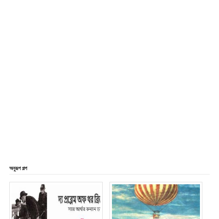
অনুরূপ গল্প