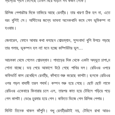
স্বস্তির শ্বাস ফেলেছে টেবিল ঘিরে দাঁড়ান সব কজন লোক।
রিলিজ পেপারটার দিকে তাকিয়ে আছে রেনট্রি। তার ধারণা ঠিক হল না, এতে
বরং খুশিই সে। অস্টিনের জন্যে ভাবনা অনেকখানি কমে গেল ভূমিকম্প না
হওয়ায়।
জেনারেল, ফোনে আবার কথা বলছেন গোল্ডম্যান, সুসংবাদ! খুশি উপচে পড়ছে
তার গলায়, ভূকম্পন হল না! মনে হচ্ছে কম্পিউটার ভুল…
আচমকা থেমে গেলেন গোল্ডম্যান। পাহাড়ের দিক থেকে একটা অদ্ভুত চাপা ব্দ
শোনা যাচ্ছে। ভয় পেয়ে আকাশে উঠে গেছে পাখির দল। রেডিওর ওপরে
কফিভর্তি কাপ রেখেছিল রেনট্রি, কাঁপতে শুরু করেছে কাপটা। ছলকে রেডিওর
ওপর পড়ল বাদামী তরল পদার্থ। কম্পন শুরু হয়ে গেছে। ছোট ছোট লাফে
রেডিওর একেবারে কিনারায় চলে এল, তারপর কাত হয়ে টেবিলে গড়িয়ে পড়ে
গেল কাপটা। ভেঙে চুরমার হয়ে গেল। কফিতে ভিজে গেল রিলিজ পেপার।
মিনিট তিনেক থাকল কাঁপুনি। শুধু রেনট্রিরটাই নয়, টেবিলে রাখা আরও