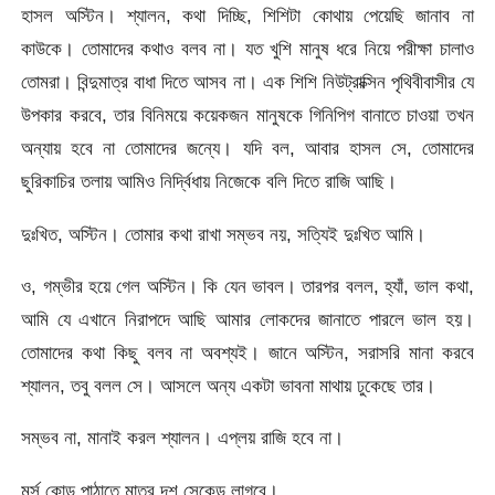
হাসল অস্টিন। শ্যালন, কথা দিচ্ছি, শিশিটা কোথায় পেয়েছি জানাব না
কাউকে। তোমাদের কথাও বলব না। যত খুশি মানুষ ধরে নিয়ে পরীক্ষা চালাও
তোমরা। বিন্দুমাত্র বাধা দিতে আসব না। এক শিশি নিউট্রাক্সিন পৃথিবীবাসীর যে
উপকার করবে, তার বিনিময়ে কয়েকজন মানুষকে গিনিপিগ বানাতে চাওয়া তখন
অন্যায় হবে না তোমাদের জন্যে। যদি বল, আবার হাসল সে, তোমাদের
ছুরিকাচির তলায় আমিও নির্দ্বিধায় নিজেকে বলি দিতে রাজি আছি।
দুঃখিত, অস্টিন। তোমার কথা রাখা সম্ভব নয়, সত্যিই দুঃখিত আমি।
ও, গম্ভীর হয়ে গেল অস্টিন। কি যেন ভাবল। তারপর বলল, হ্যাঁ, ভাল কথা,
আমি যে এখানে নিরাপদে আছি আমার লোকদের জানাতে পারলে ভাল হয়।
তোমাদের কথা কিছু বলব না অবশ্যই। জানে অস্টিন, সরাসরি মানা করবে
শ্যালন, তবু বলল সে। আসলে অন্য একটা ভাবনা মাথায় ঢুকেছে তার।
সম্ভব না, মানাই করল শ্যালন। এপ্লয় রাজি হবে না।
মর্স কোড পাঠাতে মাত্র দশ সেকেন্ড লাগবে।