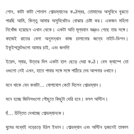
শোন, কাটা কাটা শোনাল গোল্ডম্যানের কণ্ঠস্বর, তোমাদের অসুবিধে বুঝতে
পারছি আমি, কিন্তু আমার অসুবিধেটাও বোঝার চেষ্টা কর। একজন মহিলা
নিখোঁজ হয়েছেন এখান থেকে। একটা অতি মূল্যবান যন্ত্রও গেছে তার সঙ্গে।
কাজেই রাতের বেলা অনুসন্ধান কাজ চালানোর জন্যে নাইট-ভিশন।
ইকুইপমেন্টগুলো আমার চাই, এবং জলদি!
ইয়েস, স্যার, উত্তর দিল একটা হাল ছেড়ে দেয়া কণ্ঠ। বেস ক্যাম্পে তো
ওগুলো নেই এখন, হাতে পাবার সঙ্গে সঙ্গে পাঠিয়ে দেব আপনার ওখানে।
মনে থাকে যেন কথাটা… যোগাযোগ কেটে দিলেন গোল্ডম্যান।
মনে হচ্ছে জিনিসগুলো পৌছুতে কিছুটা দেরি হবে। বলল অস্টিন।
হুঁ… চিন্তিত দেখাচ্ছে গোল্ডম্যানকে।
ঘুমের মধ্যেই নড়েচড়ে উঠল ইভান। গোল্ডম্যান এবং অস্টিন দুজনেই তাকাল