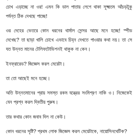
চোখ এড়াচ্ছে না ওর! এমন কি ডাল পাতায় লেগে থাকা সূক্ষ্মতম আঁচড়টুকু
পর্যন্ত ঠিক দেখছে পাচ্ছে!
ওর দেহের ভেতরে কোন ধরনের থার্মাল সেন্সর আছে মনে হচ্ছে! স্পীড
দেখেছ? তা ছাড়া খালি চোখে এভাবে চিহ্ন দেখতে পাওয়ার কথা নয়। তা সে
যত উন্নত মানের টেলিফটোভিশনই থাকুক না কেন।
ইনফ্রারেড? জিজ্ঞেস করল মেয়েটা।
তা তো আছেই মনে হচ্ছে।
অতি উন্নতমানের প্রায় সমস্ত রকম যন্ত্রের সংমিশ্রণ নাকি ও। নিজেকেই
যেন প্রশ্ন করল দ্বিতীয় পুরুষ।
তার কথার কোন জবাব দিল না কেউ।
কোন ধরনের সৃষ্টি? প্রথম লোক জিজ্ঞেস করল মেয়েটাকে, নায়োসিনথেটিক?