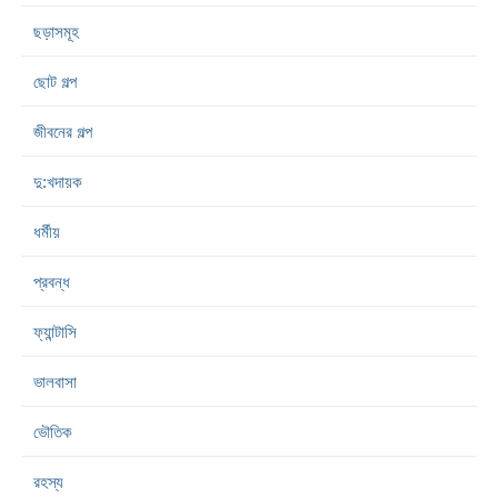
ছড়াসমূহ
ছোট গল্প
জীবনের গল্প
দু:খদায়ক
ধর্মীয়
প্রবন্ধ
ফ্যান্টাসি
ভালবাসা
ভৌতিক
রহস্য