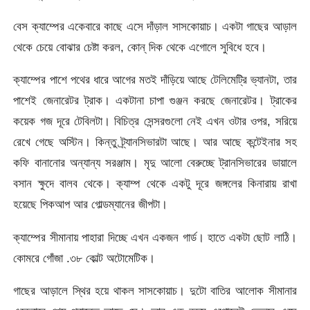
বেস ক্যাম্পের একেবারে কাছে এসে দাঁড়াল সাসকোয়াচ। একটা গাছের আড়াল
থেকে চেয়ে বোঝার চেষ্টা করল, কোন্ দিক থেকে এগোলে সুবিধে হবে।
ক্যাম্পের পাশে পথের ধারে আগের মতই দাঁড়িয়ে আছে টেলিমেট্রি ভ্যানটা, তার
পাশেই জেনারেটর ট্রাক। একটানা চাপা গুঞ্জন করছে জেনারেটর। ট্রাকের
কয়েক গজ দূরে টেবিলটা। বিচিত্র সেন্সরগুলো নেই এখন ওটার ওপর, সরিয়ে
রেখে গেছে অস্টিন। কিন্তু ট্র্যানসিভারটা আছে। আর আছে কন্টেইনার সহ
কফি বানানোর অন্যান্য সরঞ্জাম। মৃদু আলো বেরুচ্ছে ট্রানসিভারের ডায়ালে
বসান ক্ষুদে বালব থেকে। ক্যাম্প থেকে একটু দূরে জঙ্গলের কিনারায় রাখা
হয়েছে পিকআপ আর গোল্ডম্যানের জীপটা।
ক্যাম্পের সীমানায় পাহারা দিচ্ছে এখন একজন গার্ড। হাতে একটা ছোট লাঠি।
কোমরে গোঁজা .৩৮ কোল্ট অটোমেটিক।
গাছের আড়ালে স্থির হয়ে থাকল সাসকোয়াচ। দুটো বাতির আলোক সীমানার