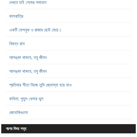
দেখতে চাই শেষের সমাধান
কালরাত্রি
একটি ফেসবুক ও রাজার ছোট মেয়ে।
বিষন্ন রাত
আশঙ্কা থাকবে, তবু জীবন
আশঙ্কা থাকবে, তবু জীবন
প্রতিবার শীতে ভিজে তুমি জ্যোস্না হয়ে যাও
কবিতা: পুতুল খেলার ভুল
জোনাকিগুলো
গল্পের বিষয় সমূহ