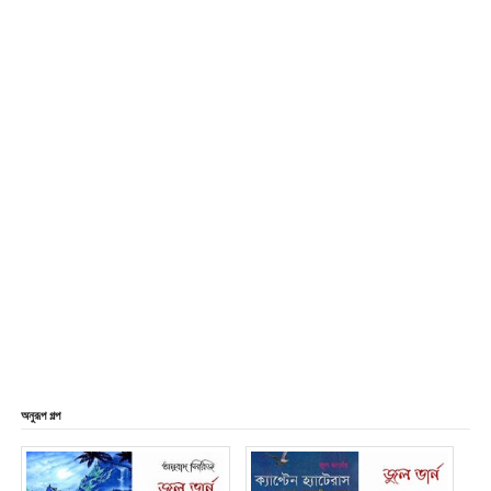
অনুরূপ গল্প