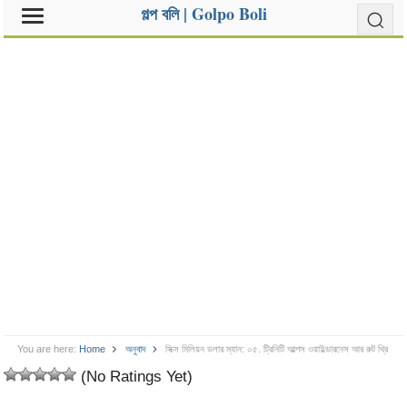
গল্প বলি | Golpo Boli
You are here:
Home
অনুবাদ
সিক্স মিলিয়ন ডলার ম্যান: ০৫. ট্রিনিটি আল্পস ওয়াইল্ডারনেস আর রুট থ্রি
(No Ratings Yet)