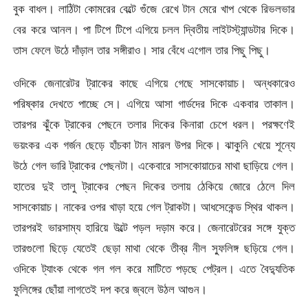
বুক বাধল। লাঠিটা কোমরের বেল্টে গুঁজে রেখে টান মেরে খাপ থেকে রিভলভার
বের করে আনল। পা টিপে টিপে এগিয়ে চলল দ্বিতীয় লাইটস্ট্যান্ডটার দিকে।
তাস ফেলে উঠে দাঁড়াল তার সঙ্গীরাও। সার বেঁধে এগোল তার পিছু পিছু।
ওদিকে জেনারেটর ট্রাকের কাছে এগিয়ে গেছে সাসকোয়াচ। অন্ধকারেও
পরিষ্কার দেখতে পাচ্ছে সে। এগিয়ে আসা গার্ডদের দিকে একবার তাকাল।
তারপর ঝুঁকে ট্রাকের পেছনে তলার দিকের কিনারা চেপে ধরল। পরক্ষণেই
ভয়ংকর এক গর্জন ছেড়ে হাঁচকা টান মারল উপর দিকে। ঝাকুনি খেয়ে শূন্যে
উঠে গেল ভারি ট্রাকের পেছনটা। একেবারে সাসকোয়াচের মাথা ছাড়িয়ে গেল।
হাতের দুই তালু ট্রাকের পেছন দিকের তলায় ঠেকিয়ে জোরে ঠেলে দিল
সাসকোয়াচ। নাকের ওপর খাড়া হয়ে গেল ট্রাকটা। আধসেকেন্ড স্থির থাকল।
তারপরই ভারসাম্য হারিয়ে উল্টে পড়ল দড়াম করে। জেনারেটরের সঙ্গে যুক্ত
তারগুলো ছিড়ে যেতেই ছেড়া মাথা থেকে তীব্র নীল স্ফুলিঙ্গ ছড়িয়ে গেল।
ওদিকে ট্যাংক থেকে গল গল করে মাটিতে পড়ছে পেট্রল। এতে বৈদ্যুতিক
ফুলিঙ্গের ছোঁয়া লাগতেই দপ করে জ্বলে উঠল আগুন।