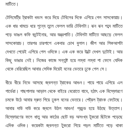
মাটিতে।
টেলিমেট্রি ট্রাকটা ধবংস করে দিয়ে টেবিলের দিকে এগিয়ে গেল সাসকোয়াচ।
এক ধার খামচে ধরে শূন্যে তুলে ফেলল ভারি টেবিলটা। ঝন ঝন শব্দে মাটিতে
পড়ে ভাঙল কফি কন্টেইনার, আর যন্ত্রপাতি। টেবিলটা মাটিতে আছড়ে ফেলল
সাসকোয়াচ। তারপর চারপাশে একবার চোখ বুলাল। জীপ আর পিকআপটা
দেখতে পেয়েই এগিয়ে গেল ওদিকে। এক এক করে উল্টে দেখল দুটোই। আর
কিছু ভাঙার নেই। নিজের কাজে সন্তুষ্ট হয়ে লম্বা লম্বা পা ফেলে যেদিক
থেকে বেরিয়েছিল আবার সেদিক দিয়েই বনের ভেতরে ঢুকে গেল সে।
ধীরে ধীরে নিভে আসছে জ্বলন্ত ট্রাকের আগুন। পায়ে পায়ে এগিয়ে এল
গার্ডেরা। গাছপালার আড়াল থেকে বাইরে বেরোতে যাবে, হঠাৎ এক বিস্ফোরণে
চমকে উঠে আবার দ্রুত গিয়ে ঢুকল বনের ভেতরে। পেট্রল ট্রাংক ফেটেছে।
আবার দাউ দাউ করে জ্বলে উঠল আগুন! প্রচন্ড হয়ে উঠছে উত্তাপ।
বিস্ফোরণের ফলে ধাতু আর কাঠের ছোট বড় অসংখ্য টুকরো ছিটকে পড়েছে
এদিক ওদিক। কয়েকটা জ্বলন্ত টুকরো গিয়ে পড়ল মাটিতে পড়ে থাকা