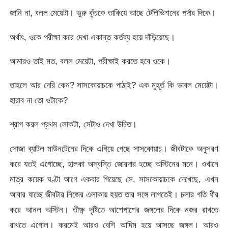
জানি না, বলল মেয়েটা। ভুরু কুঁচকে তাকিয়ে আছে টেলিভিশনের পর্দার দিকে।
অর্থাৎ, ওকে পরীক্ষা করে দেখা একান্ত কর্তব্য হয়ে দাঁড়িয়েছে।
আমারও তাই মত, বলল মেয়েটা, পরীক্ষাই করতে হবে ওকে।
তাহলে আর দেরি কেন? সাসকোয়াচকে পাঠাই? এক মুহূর্ত কি ভাবল মেয়েটা।
হারাব না তো ওটাকে?
শ্রাগ করল প্রথম লোকটা, সেটাও দেখা উচিত।
সোজা ব্যাটল মাউনটেনের দিকে এগিয়ে গেছে সাসকোয়াচ। জীবটাকে অনুসরণ
করে যতই এগোচ্ছে, হালকা অস্বস্তি জোরদার হচ্ছে অস্টিনের মনে। ওখানে
মাত্র কয়েক ঘণ্টা আগে একবার গিয়েছে সে, সাসকোয়াচকে দেখেছে, এখন
আবার যাচ্ছে জীবটার নিজের এলাকায় হয়ত তার সঙ্গে লাগতেই। চলার গতি ধীর
করে আনল অস্টিন। তীক্ষ্ণ দৃষ্টিতে আশেপাশের জঙ্গলের দিকে নজর রাখতে
রাখতে এগোল। ক্রমেই আরও বেশি আদিম হয়ে আসছে জঙ্গল। আরও