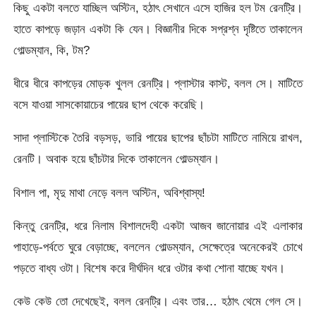
কিছু একটা বলতে যাচ্ছিল অস্টিন, হঠাৎ সেখানে এসে হাজির হল টম রেনট্রি।
হাতে কাপড়ে জড়ান একটা কি যেন। বিজ্ঞানীর দিকে সপ্রশ্ন দৃষ্টিতে তাকালেন
গোল্ডম্যান, কি, টম?
ধীরে ধীরে কাপড়ের মোড়ক খুলল রেনট্রি। প্লাস্টার কাস্ট, বলল সে। মাটিতে
বসে যাওয়া সাসকোয়াচের পায়ের ছাপ থেকে করেছি।
সাদা প্লাস্টিকে তৈরি বড়সড়, ভারি পায়ের ছাপের ছাঁচটা মাটিতে নামিয়ে রাখল,
রেনটি। অবাক হয়ে ছাঁচটার দিকে তাকালেন গোল্ডম্যান।
বিশাল পা, মৃদু মাথা নেড়ে বলল অস্টিন, অবিশ্বাস্য!
কিন্তু রেনট্রি, ধরে নিলাম বিশালদেহী একটা আজব জানোয়ার এই এলাকার
পাহাড়ে-পর্বতে ঘুরে বেড়াচ্ছে, বললেন গোল্ডম্যান, সেক্ষেত্রে অনেকেরই চোখে
পড়তে বাধ্য ওটা। বিশেষ করে দীর্ঘদিন ধরে ওটার কথা শোনা যাচ্ছে যখন।
কেউ কেউ তো দেখেছেই, বলল রেনট্রি। এবং তার… হঠাৎ থেমে গেল সে।