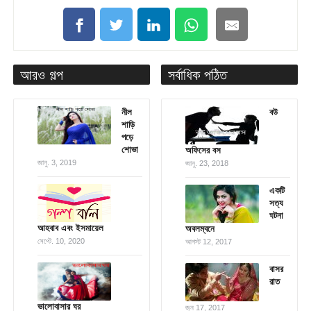
আরও গল্প
সর্বাধিক পঠিত
নীল
বউ
শাড়ি
পড়ে
শোভা
অফিসের বস
জানু. 3, 2019
জানু. 23, 2018
একটি
সত্য
ঘটনা
আহবাব এবং ইসমায়েল
অবলম্বনে
সেপ্টে. 10, 2020
আগস্ট 12, 2017
বাসর
রাত
ভালোবাসার ঘর
জুন 17, 2017