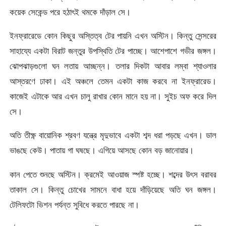
কয়েক সেকেন্ড পরে হঠাৎই থমকে দাঁড়াল সে।
ইনফ্রারেডে কোন কিছুর অস্তিত্ব টের পায়নি এখন অস্টিন। কিন্তু সেন্সরের
সাহায্যে একটা বিরাট জন্তুর উপস্থিতি টের পাচ্ছে। আশেপাশে গভীর জঙ্গল।
ঝোপঝাড়গুলো ঘন লতায় আচ্ছন্ন। তলার দিকটা আবার লম্বা শ্যাওলার
আস্তরণে ঢাকা। এই অঞ্চলে তেমন একটা কাজ করবে না ইনফ্রারেড।
কাজেই এটাকে আর এখন চালু রাখার কোন মানে হয় না। সুইচ অফ করে দিল
সে।
অতি তীক্ষ্ণ বায়োনিক শ্রবণ যন্ত্রে মৃদুভাবে একটা শব্দ ধরা পড়ছে এখন। ডাল
ভাঙছে কেউ। পাতায় গা ঘষছে। এগিয়ে আসছে কোন বড় জানোয়ার।
কান পেতে শুনছে অস্টিন। ক্রমেই আওয়াজ স্পষ্ট হচ্ছে। শব্দের উৎস বরাবর
তাকাল সে। কিন্তু চোখের সামনে বাধা হয়ে দাঁড়িয়েছে অতি ঘন জঙ্গল।
টেলিফটো ভিশন পর্যন্ত সুবিধে করতে পারছে না।