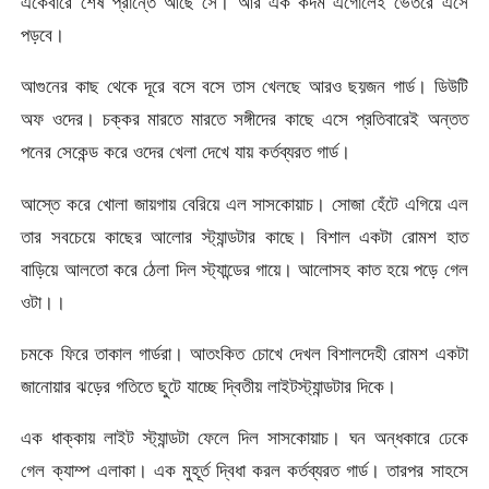
একেবারে শেষ প্রান্তে আছে সে। আর এক কদম এগোলেই ভেতরে এসে
পড়বে।
আগুনের কাছ থেকে দূরে বসে বসে তাস খেলছে আরও ছয়জন গার্ড। ডিউটি
অফ ওদের। চক্কর মারতে মারতে সঙ্গীদের কাছে এসে প্রতিবারেই অন্তত
পনের সেকেন্ড করে ওদের খেলা দেখে যায় কর্তব্যরত গার্ড।
আস্তে করে খোলা জায়গায় বেরিয়ে এল সাসকোয়াচ। সোজা হেঁটে এগিয়ে এল
তার সবচেয়ে কাছের আলোর স্ট্যান্ডটার কাছে। বিশাল একটা রোমশ হাত
বাড়িয়ে আলতো করে ঠেলা দিল স্ট্যান্ডের গায়ে। আলোসহ কাত হয়ে পড়ে গেল
ওটা।।
চমকে ফিরে তাকাল গার্ডরা। আতংকিত চোখে দেখল বিশালদেহী রোমশ একটা
জানোয়ার ঝড়ের গতিতে ছুটে যাচ্ছে দ্বিতীয় লাইটস্ট্যান্ডটার দিকে।
এক ধাক্কায় লাইট স্ট্যান্ডটা ফেলে দিল সাসকোয়াচ। ঘন অন্ধকারে ঢেকে
গেল ক্যাম্প এলাকা। এক মুহূর্ত দ্বিধা করল কর্তব্যরত গার্ড। তারপর সাহসে