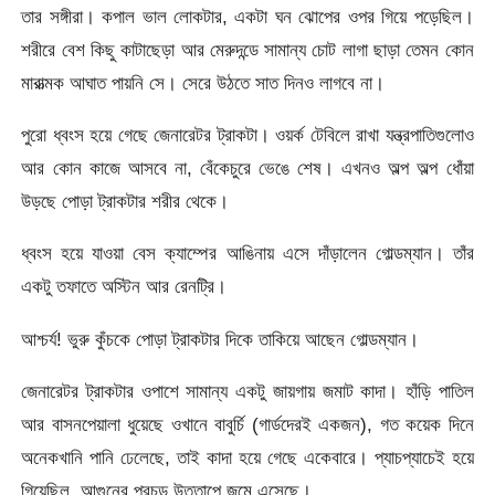
তার সঙ্গীরা। কপাল ভাল লোকটার, একটা ঘন ঝোপের ওপর গিয়ে পড়েছিল।
শরীরে বেশ কিছু কাটাছেড়া আর মেরুদন্ডে সামান্য চোট লাগা ছাড়া তেমন কোন
মারাত্মক আঘাত পায়নি সে। সেরে উঠতে সাত দিনও লাগবে না।
পুরো ধ্বংস হয়ে গেছে জেনারেটর ট্রাকটা। ওয়র্ক টেবিলে রাখা যন্ত্রপাতিগুলোও
আর কোন কাজে আসবে না, বেঁকেচুরে ভেঙে শেষ। এখনও অল্প অল্প ধোঁয়া
উড়ছে পোড়া ট্রাকটার শরীর থেকে।
ধ্বংস হয়ে যাওয়া বেস ক্যাম্পের আঙিনায় এসে দাঁড়ালেন গোল্ডম্যান। তাঁর
একটু তফাতে অস্টিন আর রেনট্রি।
আশ্চর্য! ভুরু কুঁচকে পোড়া ট্রাকটার দিকে তাকিয়ে আছেন গোল্ডম্যান।
জেনারেটর ট্রাকটার ওপাশে সামান্য একটু জায়গায় জমাট কাদা। হাঁড়ি পাতিল
আর বাসনপেয়ালা ধুয়েছে ওখানে বাবুর্চি (গার্ডদেরই একজন), গত কয়েক দিনে
অনেকখানি পানি ঢেলেছে, তাই কাদা হয়ে গেছে একেবারে। প্যাচপ্যাচেই হয়ে
গিয়েছিল, আগুনের প্রচন্ড উত্তাপে জমে এসেছে।