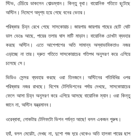
স্টিভ, চেঁচিয়ে ডাকলেন গোল্ডম্যান। কিন্তু বৃথা। বায়োনিক গতিতে ছুটেছে
অস্টিন। নিমেশে অদৃশ্য হয়ে গেছে বনের ভেতর।
পরিষ্কার চিহ্ন রেখে গেছে সাসকোয়াচ। জায়গায় জায়গায় গাছের ছোট ঘোট
ডাল ভেঙে আছে, পায়ের তলায় ঘাস মাটি মাড়ান। বায়োনিক চোখটা ব্যবহার
করছে অস্টিন। এতে আশেপাশের অতি সামান্য অস্বাভাবিকতাও নজর
এড়াচ্ছে না তার। দ্রুত গতিতে সাসকোয়াচের গতিপথ অনুসরণ করে এগিয়ে
চলেছে সে।
ভিডিও সেন্সর ব্যবহার করছে ওরা তিনজনে। অস্টিনের গতিবিধির ওপর
পরিষ্কার নজর রাখছে। বিশেষ টেলিভিশনের পর্দায় দেখছে, সাসকোয়াচের
ফেলে আসা চিহ্ন অনুসরণ করে এগিয়ে আসছে বায়োনিক ম্যান। ওরা কিন্তু
জানে না, অস্টিন যন্ত্রমানব।
ওরেব্বাবা, লোকটার টেলিফটো ভিশন পর্যন্ত আছে! বলল একজন পুরুষ।
হ্যাঁ, বলল মেয়েটা, দেখছ না, দুশো গজ দূরে থেকেও অতি হালকা পায়ের ছাপ