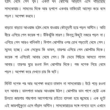
হঠাৎ থেমে গেল শব্দ। একটা ঘন ঝোপের আড়ালে এসে দাঁড়িয়েছে
সাসকোয়াচ। সামনের দিকে আর দুপাশে একবার তাকিয়েই আস্তে করে বসে
পড়ল। অপেক্ষা করবে।
বাড়তে বাড়তে আওয়াজ হঠাৎ থেমে যাওয়ায় কৌতূহলী হয়ে পড়ল অস্টিন। অতি
ধীরে এগিয়ে গেল কয়েক পা। উঁকিঝুঁকি মারল। কিন্তু কিছুই নজরে পড়ল না।
এগিয়ে গেল আরও খানিকটা। বিশাল ঝোপটার ওপর চোখ পড়তেই থেমে গেল।
সন্দেহ হচ্ছে। এক সেকেন্ড কি ভাবল, তারপর এগিয়ে গেল ঝোপটার দিকে।
কয়েক পা এগিয়েই আবার থেমে গেল। কি ভেবে পিছিয়ে আসতে লাগল
আবার। তারপর ঘুরে রওনা দিল ঝোপটার দিকে। গজ দশেক গিয়ে থেমে
পড়ল। অপেক্ষা করে দেখতে চায় কি ঘটে।
মিনিট দশেক পর আর অপেক্ষা করতে তাকাল না সাসকোয়াচ। উঠে পড়ে রওনা
হল আবার। ডালপাতা ভাঙার আওয়াজ উঠল। ঝোপটার ডান পাশে ছোট্ট এক
চিলতে জায়গায় গাছপালা আশেপাশের চাইতে হালকা হয়ে জন্মেছে। এক ছুটে
এই জায়গাটুকুতে এসে দাঁড়াল অস্টিন। সাসকোয়াচের সঙ্গে লাগতে হলে এখানে