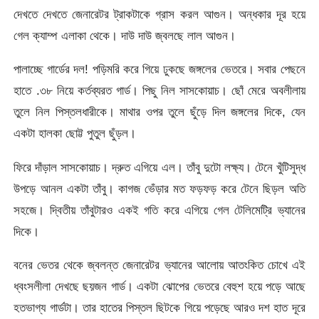
দেখতে দেখতে জেনারেটর ট্রাকটাকে গ্রাস করল আগুন। অন্ধকার দূর হয়ে
গেল ক্যাম্প এলাকা থেকে। দাউ দাউ জ্বলছে লাল আগুন।
পালাচ্ছে গার্ডের দল! পড়িমরি করে গিয়ে ঢুকছে জঙ্গলের ভেতরে। সবার পেছনে
হাতে .৩৮ নিয়ে কর্তব্যরত গার্ড। পিছু নিল সাসকোয়াচ। ছোঁ মেরে অবলীলায়
তুলে নিল পিস্তলধারীকে। মাথার ওপর তুলে ছুঁড়ে দিল জঙ্গলের দিকে, যেন
একটা হালকা ছোট্ট পুতুল ছুঁড়ল।
ফিরে দাঁড়াল সাসকোয়াচ। দ্রুত এগিয়ে এল। তাঁবু দুটো লক্ষ্য। টেনে খুঁটিসুদ্ধ
উপড়ে আনল একটা তাঁবু। কাগজ ভেঁড়ার মত ফড়ফড় করে টেনে ছিড়ল অতি
সহজে। দ্বিতীয় তাঁবুটারও একই গতি করে এগিয়ে গেল টেলিমেট্রি ভ্যানের
দিকে।
বনের ভেতর থেকে জ্বলন্ত জেনারেটর ভ্যানের আলোয় আতংকিত চোখে এই
ধ্বংসলীলা দেখছে ছয়জন গার্ড। একটা ঝোপের ভেতরে বেহুশ হয়ে পড়ে আছে
হতভাগ্য গার্ডটা। তার হাতের পিস্তল ছিটকে গিয়ে পড়েছে আরও দশ হাত দূরে