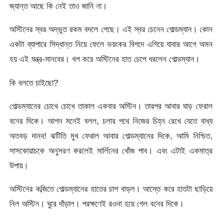
জ্যান্ত আছে কি নেই তাও জানি না।
অস্টিনের স্বর অদ্ভুত রকম বদলে গেছে। এই স্বর চেনেন গোল্ডম্যান। কোন
একটা ব্যাপারে সিদ্ধান্ত নিয়ে ফেলে ভয়ংকর বিপদে এগিয়ে যাবার আগে অমন
হয় এই যন্ত্র-মানবের। খপ করে অস্টিনের হাত চেপে ধরলেন গোল্ডম্যান।
কি বলতে চাইছো?
গোল্ডম্যানের চোখে চোখে তাকাল একবার অস্টিন। তারপর আবার ঘাড় ফেরাল
বনের দিকে। আপন মনেই বলল, চলার পথে নিজের চিহ্ন রেখে যেতে বাধ্য
অতবড় দানব! ঝটিতি মুখ ফেরাল আবার গোল্ডম্যানের দিকে, আমি নিশ্চিত,
সাসকোয়াচকে অনুসরণ করলেই মার্লিনের খোঁজ পাব। এবং এটাই একমাত্র
উপায়।
অস্টিনের কব্জিতে গোল্ডম্যানের হাতের চাপ বাড়ল। আস্তে করে হাতটা ছাড়িয়ে
নিল অস্টিন। ঘুরে দাঁড়াল। পরক্ষণেই রওনা হয়ে গেল বনের দিকে।