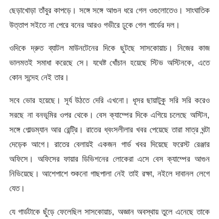
ছেড়াখোড়া তাঁবুর কাপড়ে। সঙ্গে সঙ্গে আগুন ধরে গেল ওগুলোতেও। সাংঘাতিক
উত্তাপ সইতে না পেরে বনের আরও গভীরে ঢুকে গেল গার্ডের দল।
ওদিকে দ্রুত ব্যাটল মাউনটেনের দিকে ছুটছে সাসকোয়াচ। নিজের কাজ
ভালমতই সমাধা করেছে সে। যথেষ্ট খোঁচান হয়েছে স্টিভ অস্টিনকে, এতে
কোন সন্দেহ নেই তার।
সবে ভোর হয়েছে। সূর্য উঠতে দেরি এখনো। ধূসর ছায়াটুকু সরি সরি করেও
সরছে না বনভূমির ওপর থেকে। বেস ক্যাম্পের দিকে এগিয়ে চলেছে অস্টিন,
সঙ্গে গোল্ডম্যান আর রেন্ট্রি। রাতের ধ্বংসলীলার খবর পেয়েছে তারা মাত্র ঘন্টা
দেড়েক আগে। রাতের বেলায়ই একজন গার্ড খবর দিয়েছে ফরেস্ট রেঞ্জার
অফিসে। অফিসের ফায়ার ডিভিশনের লোকেরা এসে বেস ক্যাম্পের আগুন
নিভিয়েছে। আশেপাশে শুকনো গাছপালা নেই তাই রক্ষা, নইলে দাবানল লেগে
যেত।
যে গার্ডটাকে ছুঁড়ে ফেলেছিল সাসকোয়াচ, অজ্ঞান অবস্থায় তুলে এনেছে তাকে