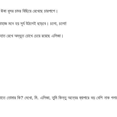
 ঊষা ধূসর চাদর বিছিয়ে রেখেছে চারপাশে।
হাজ মনে হয় সূর্য উঠলেই ছাড়বে। চলো, চলো!
হাত রেখে অদ্ভুত চোখে চেয়ে রয়েছে এলিজা।
 তাতে তোমার কি? দেখো, মি. এলিজা, তুমি কিন্তু অন্যের ব্যাপারে বড় বেশি নাক গল