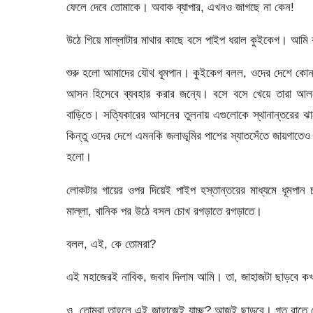
ফেলে দেবে তোমাকে। অবাক ব্যাপার, এখনও জাগছে না কেন!
উঠে গিয়ে মাল্লাটার মাথার কাছে বসে পাইপ ধরাল কুইকেগ। আমি
শুরু হলো আমাদের যৌথ ধূমপান। কুইকেগ বলল, ওদের দেশে কোন 
আসন হিসেবে ব্যবহার করার জন্যে। বসে বসে খেয়ে তারা আল
বাড়িতে। সত্যিকারের আসনের তুলনায় এগুলোকে স্থানান্তরের ঝ
কিন্তু ওদের দেশে এমনকি জলাভূমির পাশের স্যাতসেঁতে জায়গা
হলো।
লোকটার গায়ের ওপর দিয়েই পাইপ হস্তান্তরের মাধ্যমে ধূমপা
মাল্লা, খানিক পর উঠে বসল চোখ রগড়াতে রগড়াতে।
বলল, এই, কে তোমরা?
এই মহাজেরই নাবিক, জবাব দিলাম আমি। তা, জাহাজটা ছাড়বে ক
ও, তোমরা তাহলে এই জাহাজেই যাচ্ছ? আজই ছাড়বে। গত রাতে 