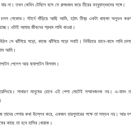
য় না। তখন কেবিন টেবিলে বসে সে গল্পগুজব করে তীরের বন্ধুবান্ধবদের সঙ্গে।
 চলল পেকোড। স্টার্নে দাঁড়িয়ে আছি আমি, হঠাৎ তীব্র একটা ধাক্কা অনুভব কর
নিচ্ছে। ওটাই আমার জীবনের প্রথম লাথি খাওয়া।
 উঠল সে ঝাঁপিয়ে পড়ো, কাজে ঝাঁপিয়ে পড়ো সবাই। নির্বিচারে ডানে-বামে লাথি চাল
বলাম আমি।
ক্যাপটেন পেলেগ আর ক্যাপটেন বিলদাদ।
েলিংয়ে। সাধারণ মানুষের চোখে এই পেশা মোটেই সম্মানজনক নয়। এ-যাবৎ তা
।
 তাদের পেশার কথা উল্লেখ করে, একজন হারপুনারের পক্ষে তা সম্ভব নয়। আর দশ
ুষের কাছে তা হবে হাসির খোরাক।