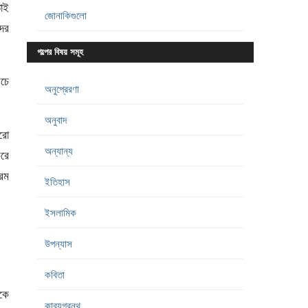
তাই
জোনাকিগুলো
ের
গল্পের বিষয় সমূহ
চে
অনুপ্রেরণা
অনুবাদ
রো
অন্যান্য
রে
নরম
ইতিহাস
ইসলামিক
উপন্যাস
কবিতা
টকে
কাব্যগ্রন্থ