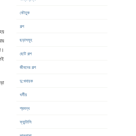
কৌতুক
গল্প
 হয়
ছড়াসমূহ
ায়
না।
ছোট গল্প
লেই
জীবনের গল্প
দু:খদায়ক
ড়ো
ধর্মীয়
প্রবন্ধ
ফ্যান্টাসি
ভালবাসা