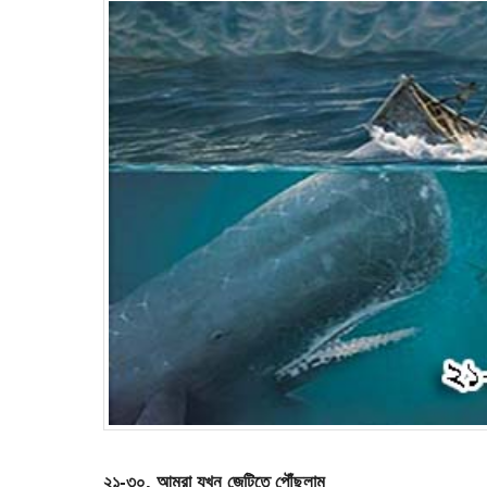
২১-৩০. আমরা যখন জেটিতে পৌঁছুলাম