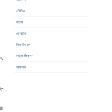
ভৌতিক
রহস্য
রোমান্টিক
শিক্ষনীয় গল্প
সাইন্স-ফিকশন
য়ে,
হাস্যরস
কটা
য়ী