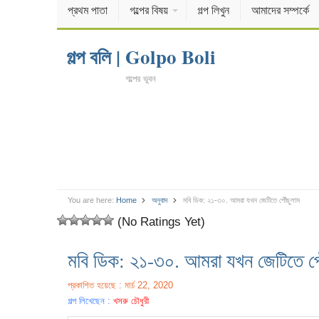
প্রথম পাতা
গল্পের বিষয়
গল্প লিখুন
আমাদের সম্পর্কে
গল্প বলি | Golpo Boli
গল্পের ভুবন
You are here:
Home
অনুবাদ
মবি ডিক: ২১-৩০. আমরা যখন জেটিতে পৌঁছুলাম
(No Ratings Yet)
মবি ডিক: ২১-৩০. আমরা যখন জেটিতে পৌ
প্রকাশিত হয়েছে : মার্চ 22, 2020
গল্প লিখেছেন :
খসরু চৌধুরী