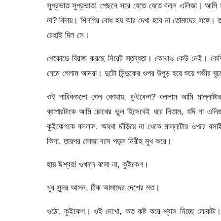
সুপ্রভাত সুপ্রভাত! পেছনে সরে যেতে যেতে বলল এলিজা। আমি স
না? বিদায়। শিগগির বোধ হয় আর দেখা হবে না তোমাদের সঙ্গে
রেহাই দিল সে।
পেকোডে বিরাজ করছে নিরেট স্তব্ধতা। কোথাও কেউ নেই। কেব
নেমে গেলাম আমরা। দুটো সিন্দুকের ওপর উপুড় হয়ে শুয়ে গভীর ঘু
ওই নাবিকগুলো গেল কোথায়, কুইকেগ? বললাম আমি মাল্লাটার
ব্যাপারটাকে আমি চোখের ভুল হিসেবেই ধরে নিতাম, যদি না এ
কুইকেগকে বললাম, অযথা দাঁড়িয়ে না থেকে মাল্লাটার ওপরে বসা
কিনা, তারপর সোজা বসে পড়ল নিরীহ মুখ করে।
হায় ঈশ্বর! ওখানে বসো না, কুইকেগ।
খুব সুন্দর আসন, ঠিক আমাদের দেশের মত।
ওঠো, কুইকেগ। ওই দেখো, কত কষ্ট করে শ্বাস নিচ্ছে লোকটা। ত