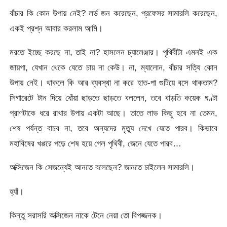
বাঁচার কি কোন উপায় নেই? লর্ড জন করেছেন, প্রফেসর সামারলি করেছেন,
একই প্রশ্ন আবার করলাম আমি।
মরতে ইচ্ছে করছে না, তাই না? হাসলেন চ্যালেঞ্জার। পৃথিবীটা এমনই এক
জায়গা, যেখান থেকে যেতে চায় না কেউ। না, ম্যালোন, বাঁচার সত্যি কোন
উপায় নেই। থাকলে কি আর ব্যবস্থা না করে হাত-পা গুটিয়ে বসে থাকতাম?
সিগারেটে টান দিয়ে ধোঁয়া ছাড়তে ছাড়তে বললেন, তবে বাড়তি কয়েক ঘণ্টা
প্রাণটাকে ধরে রাখার উপায় একটা আছে। তাতে লাভ কিছু হবে না তেমন,
শেষ পর্যন্ত বাচব না, তবে অন্যদের মৃত্যু দেখে যেতে পারব। কিভাবে
মহাবিষের খপ্পরে পড়ে শেষ হয়ে গেল পৃথিবী, জেনে যেতে পারব…
অক্সিজেন কি সেজন্যেই আনতে বলেছেন? জানতে চাইলেন সামারলি।
হ্যাঁ।
কিন্তু সরাসরি অক্সিজেন নাকে টেনে নেয়া তো বিপজ্জনক।