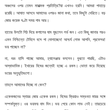
অঞ্চলের ওপর তেমন মারাত্মক প্রতিত্রি?য়া এখনও হয়নি। আমরা পাহাড়ে
রয়েছি। আঘাত আসবে আমাদের ওপরও জানা কথা, তবে কিছুটা দেরিতে। বড়
জোর কয়েক ঘণ্টা সময় পাব আর।
হাতের উলটো পিঠ দিয়ে কপালের ঘাম মুছলেন লর্ড জন। এত কিছু জানার পরও
এমন নিশ্চিন্তে টেবিলে বসে পা দোলাচ্ছেন! আশ্চর্য লোক আপনি, প্রফেসর!
ভয় পাচ্ছেন না?
না, বরং হাসি পাচ্ছে আমার, চ্যালেঞ্জার বললেন। বুঝতে পারছি, এটাও
অস্বাভাবিক। ইথারের বিষের জন্যেই হচ্ছে এ রকম। ভোতা করে দিয়েছে
ভয়ের অনুভূতিগুলো।
তাহলে আমাদের দিচ্ছে না কেন?
একেকজনের স্নায়র জোর একেক রকম। বিষের ক্রিয়াও সম্ভবত মায়র সঙ্গে
সম্পর্কযুক্ত। ওর ভয়ফয় বাদ দিন। ভয় পেয়ে কোন লাভ নেই। তারচেয়ে