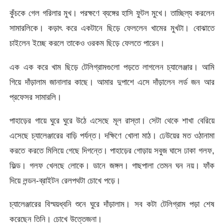
কুঁচকে গেল গরিলার মুখ। পরক্ষণে ব্যঙ্গের হাসি ফুটল মুখে। তাচ্ছিল্য করলেন
সামারলিকে। কড়াৎ করে একটানে ছিড়ে ফেললেন খামের মুখটা। বোঝাতে
চাইলেন ইচ্ছে করলে তাকেও ওরকম ছিড়ে ফেলতে পারেন।
এক এক করে খাম ছিড়ে টেলিগ্রামগুলো পড়তে লাগলেন চ্যালেঞ্জার। আমি
গিয়ে দাঁড়ালাম জানালার কাছে। আমার দুপাশে এসে দাঁড়ালেন লর্ড জন আর
প্রফেসর সামারলি।
পাহাড়ের গায়ে ঘুরে ঘুরে উঠে এসেছে মূল রাস্তা। সেটা থেকে শাখা বেরিয়ে
এসেছে চ্যালেঞ্জারের বাড়ি পর্যন্ত। দক্ষিণে খোলা মাঠ। ঢেউয়ের মত ওঠানামা
করতে করতে মিলিয়ে গেছে দিগন্তে। পাহাড়ের গোড়ায় সবুজ ঘাসে ঢাকা গলফ,
ফিল্ড। গলফ খেলছে লোকে। ডানে জঙ্গল। গাছপালা তেমন ঘন নয়। ফাঁক
দিয়ে লন্ডন-ব্রাইটন রেলপথটা চোখে পড়ে।
চ্যালেঞ্জারের বিস্ময়ধ্বনি শুনে ঘুরে দাঁড়ালাম। সব কটা টেলিগ্রাম পড়া শেষ
করেছেন তিনি। চোখে উত্তেজনা।