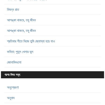
বিষন্ন রাত
আশঙ্কা থাকবে, তবু জীবন
আশঙ্কা থাকবে, তবু জীবন
প্রতিবার শীতে ভিজে তুমি জ্যোস্না হয়ে যাও
কবিতা: পুতুল খেলার ভুল
জোনাকিগুলো
গল্পের বিষয় সমূহ
অনুপ্রেরণা
অনুবাদ