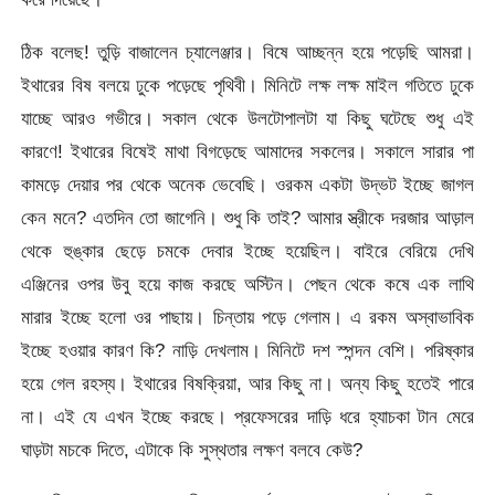
ঠিক বলেছ! তুড়ি বাজালেন চ্যালেঞ্জার। বিষে আচ্ছন্ন হয়ে পড়েছি আমরা।
ইথারের বিষ বলয়ে ঢুকে পড়েছে পৃথিবী। মিনিটে লক্ষ লক্ষ মাইল গতিতে ঢুকে
যাচ্ছে আরও গভীরে। সকাল থেকে উলটোপালটা যা কিছু ঘটেছে শুধু এই
কারণে! ইথারের বিষেই মাথা বিগড়েছে আমাদের সকলের। সকালে সারার পা
কামড়ে দেয়ার পর থেকে অনেক ভেবেছি। ওরকম একটা উদ্ভট ইচ্ছে জাগল
কেন মনে? এতদিন তো জাগেনি। শুধু কি তাই? আমার স্ত্রীকে দরজার আড়াল
থেকে হুঙ্কার ছেড়ে চমকে দেবার ইচ্ছে হয়েছিল। বাইরে বেরিয়ে দেখি
এঞ্জিনের ওপর উবু হয়ে কাজ করছে অস্টিন। পেছন থেকে কষে এক লাথি
মারার ইচ্ছে হলো ওর পাছায়। চিন্তায় পড়ে গেলাম। এ রকম অস্বাভাবিক
ইচ্ছে হওয়ার কারণ কি? নাড়ি দেখলাম। মিনিটে দশ স্পন্দন বেশি। পরিষ্কার
হয়ে গেল রহস্য। ইথারের বিষক্রিয়া, আর কিছু না। অন্য কিছু হতেই পারে
না। এই যে এখন ইচ্ছে করছে। প্রফেসরের দাড়ি ধরে হ্যাচকা টান মেরে
ঘাড়টা মচকে দিতে, এটাকে কি সুস্থতার লক্ষণ বলবে কেউ?