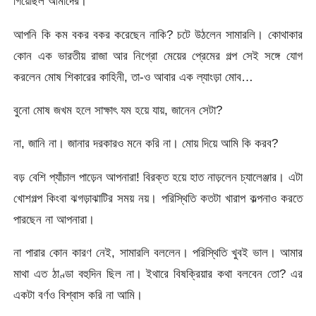
গিয়েছিল আমাদের।
আপনি কি কম বকর বকর করেছেন নাকি? চটে উঠলেন সামারলি। কোথাকার
কোন এক ভারতীয় রাজা আর নিগ্রো মেয়ের প্রেমের গল্প সেই সঙ্গে যোগ
করলেন মোষ শিকারের কাহিনী, তা-ও আবার এক ল্যাংড়া মোব…
বুনো মোষ জখম হলে সাক্ষাৎ যম হয়ে যায়, জানেন সেটা?
না, জানি না। জানার দরকারও মনে করি না। মোয় দিয়ে আমি কি করব?
বড় বেশি প্যাঁচাল পাড়েন আপনারা! বিরক্ত হয়ে হাত নাড়লেন চ্যালেঞ্জার। এটা
খোশগল্প কিংবা ঝগড়াঝাটির সময় নয়। পরিস্থিতি কতটা খারাপ কল্পনাও করতে
পারছেন না আপনারা।
না পারার কোন কারণ নেই, সামারলি বললেন। পরিস্থিতি খুবই ভাল। আমার
মাথা এত ঠাণ্ডা বহুদিন ছিল না। ইথারে বিষক্রিয়ার কথা বলবেন তো? এর
একটা বর্ণও বিশ্বাস করি না আমি।