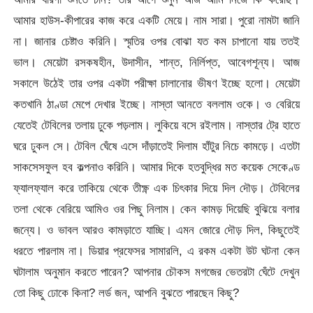
আমার হাউস-কীপারের কাজ করে একটি মেয়ে। নাম সারা। পুরো নামটা জানি
না। জানার চেষ্টাও করিনি। স্মৃতির ওপর বোঝা যত কম চাপানো যায় ততই
ভাল। মেয়েটা রসকষহীন, উদাসীন, শান্ত, নির্লিপ্ত, আবেগশূন্য। আজ
সকালে উঠেই তার ওপর একটা পরীক্ষা চালানোর ভীষণ ইচ্ছে হলো। মেয়েটা
কতখানি ঠাণ্ডা মেপে দেখার ইচ্ছে। নাস্তা আনতে বললাম ওকে। ও বেরিয়ে
যেতেই টেবিলের তলায় ঢুকে পড়লাম। লুকিয়ে বসে রইলাম। নাস্তার ট্রে হাতে
ঘরে ঢুকল সে। টেবিল ঘেঁষে এসে দাঁড়াতেই দিলাম হাঁটুর নিচে কামড়ে। এতটা
সাকসেসফুল হব কল্পনাও করিনি। আমার দিকে হতবুদ্ধির মত কয়েক সেকেণ্ড
ফ্যালফ্যাল করে তাকিয়ে থেকে তীক্ষ্ণ এক চিৎকার দিয়ে দিল দৌড়। টেবিলের
তলা থেকে বেরিয়ে আমিও ওর পিছু নিলাম। কেন কামড় দিয়েছি বুঝিয়ে বলার
জন্যে। ও ভাবল আরও কামড়াতে যাচ্ছি। এমন জোরে দৌড় দিল, কিছুতেই
ধরতে পারলাম না। ডিয়ার প্রফেসর সামারলি, এ রকম একটা উট ঘটনা কেন
ঘটালাম অনুমান করতে পারেন? আপনার চৌকস মগজের ভেতরটা ঘেঁটে দেখুন
তো কিছু ঢোকে কিনা? লর্ড জন, আপনি বুঝতে পারছেন কিছু?