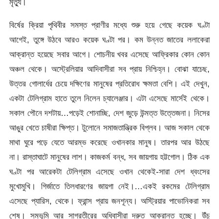
মৃত্যু।
বির্ষের ক্রিয়া পৃথিবীর সমস্ত প্রাণীর মধ্যে শুরু হয়ে গেছে কয়েক ঘণ্টা
আগেই, তুঙ্গে উঠবে আরও কয়েক ঘণ্টা পর। কম উন্নত জাতের ললাকেরা
আক্রান্ত হয়েছে সবার আগে। শোচনীয় খবর এসেছে আফ্রিকার কোন কোন
অঞ্চল থেকে। অস্ট্রেলিয়ার আদিবাসীরা সব প্রায় নিশ্চিহ্ন। বোঝা যাচেছ,
উত্তর গোলার্ধের চেয়ে দক্ষিণের মানুষের প্রতিরোধ ক্ষমতা বেশি। এই দেখুন,
একটা টেলিগ্রাম হাতে তুলে নিলেন চ্যালেঞ্জার। এটা এসেছে মার্সেই থেকে।
সকাল পৌনে দশটায়…পড়েই শোনাচ্ছি, দেশ জুড়ে উন্মত্ত উত্তেজনা। নিসের
আঙুর খেতে চাষীরা ক্ষিপ্ত। টুলোনে সমাজতান্ত্রিক বিপ্লব। আজ সকাল থেকে
মাথা ঘুরে পড়ে যেতে আরম্ভ করেছে ওখানকার মানুষ। তারপর আর উঠছে
না। রাস্তাঘাটে মানুষের লাশ। কাজকর্ম বন্ধ, সব জায়গায় হট্টগোল। ঠিক এক
ঘণ্টা পর আরেকটা টেলিগ্রাম এসেছে ওখান থেকেই-সারা দেশ ধ্বংসের
মুখোমুখি। গির্জাতে তিলধারণের জায়গা নেই।…একই রকমের টেলিগ্রাম
এসেছে প্যারিস, থেকে। ফ্রান্স প্রায় জনশূন্য। অস্ট্রিয়ার পাভোনিকরা সব
শেষ। সমভূমি আর সাগরতীরের অধিবাসীরা দ্রুত আক্রান্ত হচ্ছে। উঁচু