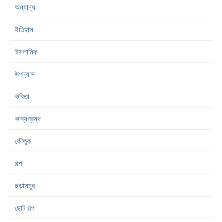
অন্যান্য
ইতিহাস
ইসলামিক
উপন্যাস
কবিতা
কাব্যগ্রন্থ
কৌতুক
গল্প
ছড়াসমূহ
ছোট গল্প