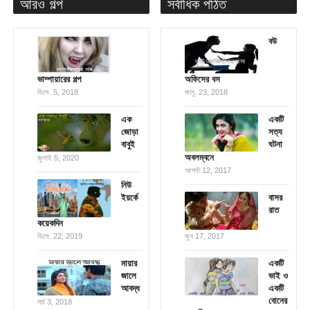
আরও গল্প
সর্বাধিক পঠিত
বউ
ভাম্পায়ারের গল্প
অফিসের বস
ডিসে. 5, 2018
জানু. 23, 2018
এক
একটি
জোড়া
সত্য
বাবুই
ঘটনা
অবলম্বনে
জুলাই 5, 2020
আগস্ট 12, 2017
নিউ
ইয়র্কে
বাসর
রাত
কয়েকদিন
ডিসে. 22, 2019
জুন 17, 2017
মায়ার
একটি
জালে
ভাই ও
আবদ্ধ
একটি
বোনের
মার্চ 3, 2018