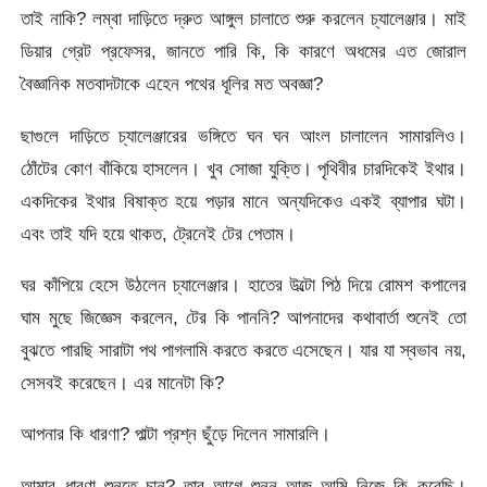
তাই নাকি? লম্বা দাড়িতে দ্রুত আঙ্গুল চালাতে শুরু করলেন চ্যালেঞ্জার। মাই
ডিয়ার গ্রেট প্রফেসর, জানতে পারি কি, কি কারণে অধমের এত জোরাল
বৈজ্ঞানিক মতবাদটাকে এহেন পথের ধূলির মত অবজ্ঞা?
ছাগুলে দাড়িতে চ্যালেঞ্জারের ভঙ্গিতে ঘন ঘন আংল চালালেন সামারলিও।
ঠোঁটের কোণ বাঁকিয়ে হাসলেন। খুব সোজা যুক্তি। পৃথিবীর চারদিকেই ইথার।
একদিকের ইথার বিষাক্ত হয়ে পড়ার মানে অন্যদিকেও একই ব্যাপার ঘটা।
এবং তাই যদি হয়ে থাকত, ট্রেনেই টের পেতাম।
ঘর কাঁপিয়ে হেসে উঠলেন চ্যালেঞ্জার। হাতের উল্টো পিঠ দিয়ে রোমশ কপালের
ঘাম মুছে জিজ্ঞেস করলেন, টের কি পাননি? আপনাদের কথাবার্তা শুনেই তো
বুঝতে পারছি সারাটা পথ পাগলামি করতে করতে এসেছেন। যার যা স্বভাব নয়,
সেসবই করেছেন। এর মানেটা কি?
আপনার কি ধারণা? পাল্টা প্রশ্ন ছুঁড়ে দিলেন সামারলি।
আমার ধারণা শুনতে চান? তার আগে শুনুন আজ আমি নিজে কি করেছি।