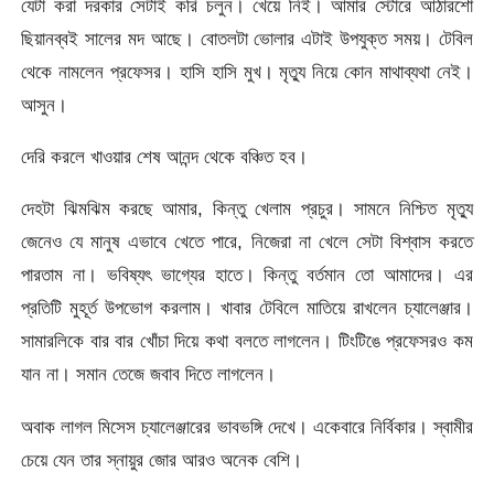
যেটা করা দরকার সেটাই করি চলুন। খেয়ে নিই। আমার স্টোরে আঠারশো
ছিয়ানব্বই সালের মদ আছে। বোতলটা ভোলার এটাই উপযুক্ত সময়। টেবিল
থেকে নামলেন প্রফেসর। হাসি হাসি মুখ। মৃত্যু নিয়ে কোন মাথাব্যথা নেই।
আসুন।
দেরি করলে খাওয়ার শেষ আনন্দ থেকে বঞ্চিত হব।
দেহটা ঝিমঝিম করছে আমার, কিন্তু খেলাম প্রচুর। সামনে নিশ্চিত মৃত্যু
জেনেও যে মানুষ এভাবে খেতে পারে, নিজেরা না খেলে সেটা বিশ্বাস করতে
পারতাম না। ভবিষ্যৎ ভাগ্যের হাতে। কিন্তু বর্তমান তো আমাদের। এর
প্রতিটি মুহূর্ত উপভোগ করলাম। খাবার টেবিলে মাতিয়ে রাখলেন চ্যালেঞ্জার।
সামারলিকে বার বার খোঁচা দিয়ে কথা বলতে লাগলেন। টিংটিঙে প্রফেসরও কম
যান না। সমান তেজে জবাব দিতে লাগলেন।
অবাক লাগল মিসেস চ্যালেঞ্জারের ভাবভঙ্গি দেখে। একেবারে নির্বিকার। স্বামীর
চেয়ে যেন তার স্নায়ুর জোর আরও অনেক বেশি।