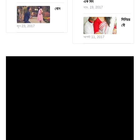
এক দিন
নভে. 19, 2017
বোন
সিনিয়র
বৌ
জুন 23, 2017
আগস্ট 11, 2017