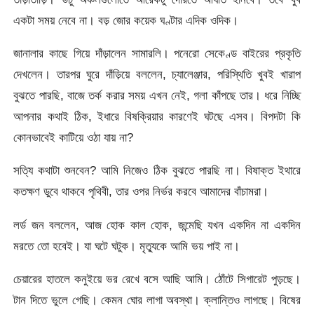
একটা সময় নেবে না। বড় জোর কয়েক ঘণ্টার এদিক ওদিক।
জানালার কাছে গিয়ে দাঁড়ালেন সামারলি। পনেরো সেকেণ্ড বাইরের প্রকৃতি
দেখলেন। তারপর ঘুরে দাঁড়িয়ে বললেন, চ্যালেঞ্জার, পরিস্থিতি খুবই খারাপ
বুঝতে পারছি, বাজে তর্ক করার সময় এখন নেই, গলা কাঁপছে তার। ধরে নিচ্ছি
আপনার কথাই ঠিক, ইধারে বিষক্রিয়ার কারণেই ঘটছে এসব। বিপদটা কি
কোনভাবেই কাটিয়ে ওঠা যায় না?
সত্যি কথাটা শুনবেন? আমি নিজেও ঠিক বুঝতে পারছি না। বিষাক্ত ইথারে
কতক্ষণ ডুবে থাকবে পৃথিবী, তার ওপর নির্ভর করবে আমাদের বাঁচামরা।
লর্ড জন বললেন, আজ হোক কাল হোক, জন্মেছি যখন একদিন না একদিন
মরতে তো হবেই। যা ঘটে ঘটুক। মৃত্যুকে আমি ভয় পাই না।
চেয়ারের হাতলে কনুইয়ে ভর রেখে বসে আছি আমি। ঠোঁটে সিগারেট পুড়ছে।
টান দিতে ভুলে গেছি। কেমন ঘোর লাগা অবস্থা। ক্লান্তিও লাগছে। বিষের