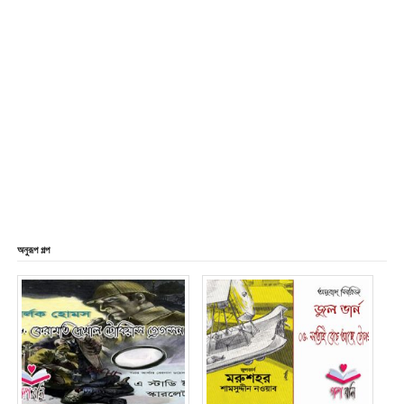
অনুরূপ গল্প