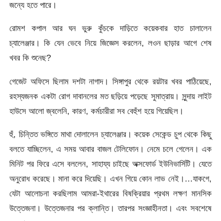
জন্যে হতে পারে।
রোমশ কপাল আর ঘন ভুরু কুঁচকে দাড়িতে কয়েকবার হাত চালালেন
চ্যালেঞ্জার। কি যেন ভেবে নিয়ে জিজ্ঞেস করলেন, লওন ছাড়ার আগে শেষ
খবর কি শুনেছ?
গেজেট অফিসে ছিলাম দশটা নাগাদ। সিঙ্গাপুর থেকে রয়টার খবর পাঠিয়েছে,
রহস্যজনক একটা রোগ দাবানলের মত ছড়িয়ে পড়েছে সুমাত্রায়। সুন্দায় লাইট
হাউসে আলো জ্বলেনি, কারণ, কর্মচারীরা সব বেহুঁশ হয়ে গিয়েছিল।
হুঁ, চিন্তিত ভঙ্গিতে মাথা দোলালেন চ্যালেঞ্জার। কয়েক সেকেন্ড চুপ থেকে কিছু
বলতে যাচ্ছিলেন, এ সময় আবার বাজল টেলিফোন। নেমে চলে গেলেন। এক
মিনিট পর ফিরে এসে বললেন, সাহায্য চাইছে অক্সফোর্ড ইউনিভার্সিটি। যেতে
অনুরোধ করেছে। মানা করে দিয়েছি। এখন গিয়ে কোন লাভ নেই।…যাকগে,
যেটা আলোচনা করছিলাম আমরা-ইথারের বিষক্রিয়ার প্রথম লক্ষণ মানসিক
উত্তেজনা। উত্তেজনার পর ক্লান্তি। তারপর সংজ্ঞাহীনতা। এবং সবশেষে