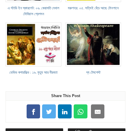
এ স্টাডি ইন স্কারলেট: ০৬. কেরামতি দেখাল
মরুশহর: ০৫. সত্যিই বেঁচে আছে টোনগানে
টোবিয়াস গ্রেগসন
ডেভিড কপারফিল্ড : ১৯. মৃত্যু আর নীরবতা
দ্য টেমপেস্ট
Share This Post