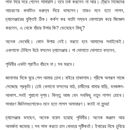
লাফ দিয়ে সরে গেলেন সামারলি। তবে তর্ক করলেন না আর। ট্রেনে নিজেদের
আচরণের কথাটাও গুরুত্ব দিয়ে ভাবলেন। তারও মনে হতে লাগল,
চ্যালেঞ্জারের যুক্তিই ঠিক। কর্কশ কর যতটা সম্ভব মোলায়েম করে জিজ্ঞেস
করলেন, এ থেকে বাঁচার উপায় কি? ভেবেছেন কিছু?
অনেক ভেবেছি। কোন উপায় নেই। মরতে হবে আমাদের সবাইকেই।
একলাফে টেবিলে উঠে বসলেন চ্যালেঞ্জার। পা দোলাতে দোলাতে বললেন,
পৃথিবীর একটা প্রাণীও বাঁচবে না। সব মরবে।
জানালার দিকে ঘুরে গেল আমার চোখ। বাইরে তাকালাম। গ্রীষ্মে অপরূপ সাজে
সেজেছে প্রকৃতি। ঢেউ খেলানো ফসলের মাঠ, চাষীদের খামার বাড়ি, বনজঙ্গল-
আকাশ..সবই পুরানো দৃশ্য। কিন্তু আজ যেন সবকিছু নতুন লাগল চোখে।
সাধারণ জিনিসগুলোকেও মনে হতে লাগল অসাধারণ। কতই না সুন্দর!
চ্যালেঞ্জার বলছেন, অনেক বয়েস হয়েছে পৃথিবীর। অনেক জঞ্জাল আর
আবর্জনা জমেছে। সব সাফ করতে চান বোধহয় সৃষ্টিকর্তা। ইথারের বিষে চুবিয়ে