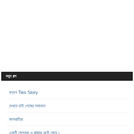
নতুন গল্প
বন্ধন Ties Story
দেখতে চাই শেষের সমাধান
কালরাত্রি
একটি ফেসবুক ও রাজার ছোট মেয়ে।