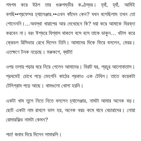
গমগম করে উঠল তার গুরুগম্ভীর কণ্ঠস্বর। হ্যাঁ, হ্যাঁ, আমিই
বলছি••প্রফেসর চ্যালেঞ্জার.••এখন কাঁদেন কেন? যখন বলেছিলাম তখন তো
শোনেননি।…অবস্থা খারাপের আর দেখেছেন কি? দয়া করে আমাকে বিরক্ত
করবেন না। বরং ঈশ্বরে বিশ্বাস থাকলে বসে বসে তাকে ডাকুন… খটাস করে
ক্রেডল রিসিভার রেখে দিলেন তিনি। আমাদের দিকে ফিরে বললেন, মেয়র।
এতক্ষণে টনক নড়েছে। মরুকগে, ব্যাটা!
ওপর তলায় পড়ার ঘরে নিয়ে গেলেন আমাদের। বিরাট ঘর, প্রচুর আলোবাতাস।
প্রথমেই চোখে পড়ে মেহগনি কাঠের প্রকাও এক টেবিল। তাতে কয়েকটা
টেলিগ্রাম পড়ে আছে। খামগুলো খোলা হয়নি।
একটা খাম তুলে নিতে নিতে বললেন চ্যালেঞ্জার, নামটা আমার অনেক বড়।
ছোট একটা নাম রাখলে ভাল হয়, অনেক খরচ কমে যাবে বেচারাদের। নোয়া
রোদারফিল্ড নামটা কেমন?
পচা! জবাব দিয়ে দিলেন সামারলি।