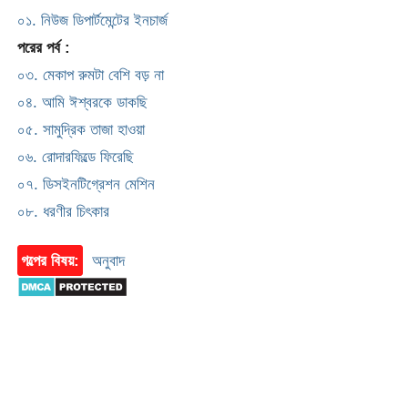
০১. নিউজ ডিপার্টমেন্টের ইনচার্জ
পরের পর্ব :
০৩. মেকাপ রুমটা বেশি বড় না
০৪. আমি ঈশ্বরকে ডাকছি
০৫. সামুদ্রিক তাজা হাওয়া
০৬. রোদারফিল্ডে ফিরেছি
০৭. ডিসইনটিগ্রেশন মেশিন
০৮. ধরণীর চিৎকার
গল্পের বিষয়:
অনুবাদ