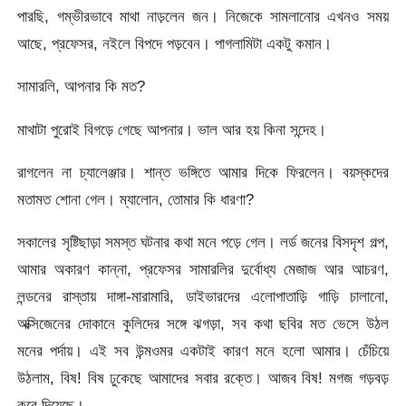
পারছি, গম্ভীরভাবে মাথা নাড়লেন জন। নিজেকে সামলানোর এখনও সময়
আছে, প্রফেসর, নইলে বিপদে পড়বেন। পাগলামিটা একটু কমান।
সামারলি, আপনার কি মত?
মাথাটা পুরোই বিগড়ে গেছে আপনার। ভাল আর হয় কিনা সন্দেহ।
রাগলেন না চ্যালেঞ্জার। শান্ত ভঙ্গিতে আমার দিকে ফিরলেন। বয়স্কদের
মতামত শোনা গেল। ম্যালোন, তোমার কি ধারণা?
সকালের সৃষ্টিছাড়া সমস্ত ঘটনার কথা মনে পড়ে গেল। লর্ড জনের বিসদৃশ গল্প,
আমার অকারণ কান্না, প্রফেসর সামারলির দুর্বোধ্য মেজাজ আর আচরণ,
লন্ডনের রাস্তায় দাঙ্গা-মারামারি, ডাইভারদের এলোপাতাড়ি গাড়ি চালানো,
অক্সিজেনের দোকানে কুলিদের সঙ্গে ঝগড়া, সব কথা ছবির মত ভেসে উঠল
মনের পর্দায়। এই সব উন্মওমর একটাই কারণ মনে হলো আমার। চেঁচিয়ে
উঠলাম, বিষ! বিষ ঢুকেছে আমাদের সবার রক্তে। আজব বিষ! মগজ গড়বড়
করে দিয়েছে।