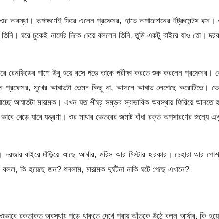
াপ ওর অবস্থা। অল্পক্ষণেই ফিরে এলেন প্রফেসর, হাতে অপারেশনের ইট্রুমেন্টস বক্স।
তিনি। ঘরে ঢুকেই নার্সের দিকে চেয়ে বললেন তিনি, তুমি একটু বাইরে যাও তো। দর
না করে রেনফিডের পাশে উবু হয়ে বসে পড়ে তাকে পরীক্ষা করতে শুরু করলেন প্রফেসর। 
 বললেন প্রফেসর, মুখের আঘাতটা তেমন কিছু না, আসলে আঘাত লেগেছে করোটিতে। ভ
 যাচ্ছে আঘাতটা মারাত্মক। এখন যত শীঘ্র সম্ভব স্বাভাবিক অবস্থায় ফিরিয়ে আনতে 
 ভাবে বেড়ে যাবে যন্ত্রণা। ওর মাথার ভেতরের জমাট বাঁধা রক্ত অপসারণের জন্যে এখ
াম। দরজার বাইরে দাঁড়িয়ে আছে আর্থার, মরিস আর মিস্টার হারকার। চেহারা আর পো
 বলল, কি হয়েছে জন? শুনলাম, মারাত্মক দুর্ঘটনা নাকি ঘটে গেছে এখানে?
াবে রক্তাক্ত অবস্থায় পড়ে থাকতে দেখে প্রায় আঁতকে উঠে বলল আর্ধার, কি হয়