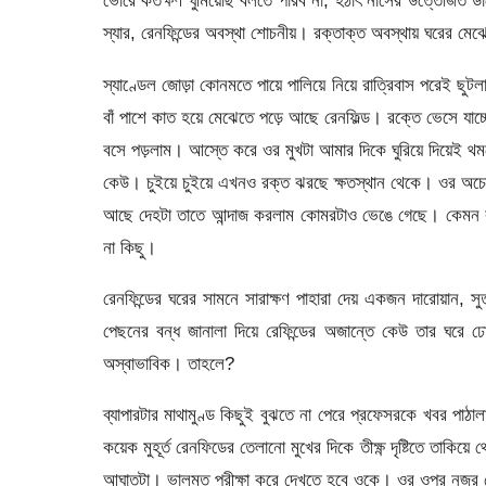
ভোরে কতক্ষণ ঘুমিয়েছি বলতে পারব না, হঠাৎ নার্সের উত্তেজ
স্যার, রেনফিন্ডের অবস্থা শোচনীয়। রক্তাক্ত অবস্থায় ঘরের মে
স্যাণ্ডেল জোড়া কোনমতে পায়ে পালিয়ে নিয়ে রাত্রিবাস পরেই ছ
বাঁ পাশে কাত হয়ে মেঝেতে পড়ে আছে রেনফিল্ড। রক্তে ভেসে যাচ্
বসে পড়লাম। আস্তে করে ওর মুখটা আমার দিকে ঘুরিয়ে দিয়েই থ
কেউ। চুইয়ে চুইয়ে এখনও রক্ত ঝরছে ক্ষতস্থান থেকে। ওর অচেতন
আছে দেহটা তাতে আন্দাজ করলাম কোমরটাও ভেঙে গেছে। কেমন করে 
না কিছু।
রেনফিন্ডের ঘরের সামনে সারাক্ষণ পাহারা দেয় একজন দারোয়ান,
পেছনের বন্ধ জানালা দিয়ে রেফিন্ডের অজান্তে কেউ তার ঘরে 
অস্বাভাবিক। তাহলে?
ব্যাপারটার মাথামুণ্ড কিছুই বুঝতে না পেরে প্রফেসরকে খবর পা
কয়েক মুহূর্ত রেনফিডের তেলানো মুখের দিকে তীক্ষ্ণ দৃষ্টিতে তাকি
আঘাতটা। ভালমত পরীক্ষা করে দেখতে হবে ওকে। ওর ওপর নজর