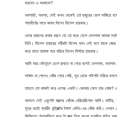
করবেন এ অধমকে?
অবশ্যই, অবশ্য, সেই কখন থেকেই তো হুজুরের ডোগ সাজিয়ে বসে
গাম্ভীর্যের সাথে জবাব দিলেন মিসেস হারকার।
ওদের দুজনের কথার ধরনে হো হো করে হেসে ফেললাম আমরা সবাই, 
তিনি। মিসেস হারারের শরীরটা বিশেষ ভাল নেই বলে তাকে জোর ক
করে তাতে তামাক পরে ধরিয়ে নিলেন মিস্টার হারকার।
আমি আর কৌতূহল চেপে রাখতে না পেরে বলেই ফেললাম, ভাবসাব দেখে
সাক্ষাৎ না পেলেও খোঁজ পেয়ে গেছি, মুখ থেকে পাইপটা সরিয়ে বলল
তাহলে তো কাজই করে এসেছ একটা। কোথায় পেলে তার বোজ? এত
আসলে সেই একুশটা বাক্সের খোঁজে বেরিয়েছিলাম আমি। কার্টার,
সূত্র ধরেই ক্যারীং কন্ট্রাক্টর টমাস মেলিং-এর খোঁজ করি। সেখা
কিস্তিতে ঠেলাগাড়িতে করে টা বাক্স নিয়ে যাওয়া হয়েছিল মাইল 