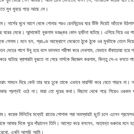
িত ডাকে ঘুম ভেঙে গেল আমার। আমি চোখ মেলতেই বলল সে, সাংঘাতিক কাণ্ড ঘটে গে
ঝেতে মুখ থুবড়ে পড়ে আছে সে।
ুটলাম। নার্সের মুখে আগে থেকে শোনার পরও রেনফিন্ডের ঘরে উঁকি দিয়েই আঁতকে উঠল
ছে ঘরের মেঝে। আন্দাজেই বুঝলাম ভয়ঙ্কর কোন দুর্ঘটনা ঘটেছে। এগিয়ে গিয়ে ওর প
মকে গেলাম। মনে হল, প্রচণ্ড আক্রোশে মেঝেতে ঠুকে ঠুকে ওর মুখটাকে তেলে দিয়
 দেহের পাশে উবু হয়ে বসে ভালমত পরীক্ষা করে দেখলাম, যেভাবে বাঁকাচোরা হয়ে প
ঘটেছে ব্যাপারটা বুঝতে না পেরে নার্সকে জিজ্ঞেস করলাম, কিন্তু সে-ও বলতে প
 সুতরাং সামনে দিয়ে কেউ তার ঘরে ঢুকে তাকে এভাবে মারপিট করে যেতে পারবে না।
ঢোকার প্রশ্নই ওঠে না। মারা তো দূরের কথা। বিছানা থেকে পড়ে গিয়েও ওরকম 
ঠালাম। কয়েক মিনিটের মধ্যেই রাতের পোশাক পরা অবস্থায়ই ছুটে চলে এলেন প্রফে
য়ে থেকে আমার দিকে ঘুরে দাঁড়ালেন তিনি। আস্তে করে বললেন, অত্যন্ত গুরুতর মনে হচ
 রেখো, এখুনি আসছি আমি।