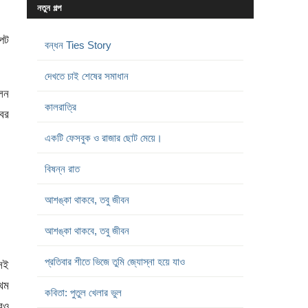
নতুন গল্প
কপট
বন্ধন Ties Story
দেখতে চাই শেষের সমাধান
লেন
কালরাত্রি
বের
একটি ফেসবুক ও রাজার ছোট মেয়ে।
বিষন্ন রাত
আশঙ্কা থাকবে, তবু জীবন
আশঙ্কা থাকবে, তবু জীবন
প্রতিবার শীতে ভিজে তুমি জ্যোস্না হয়ে যাও
সেই
রথম
কবিতা: পুতুল খেলার ভুল
আরও