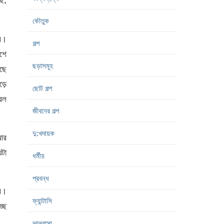
ছে,
কৌতুক
াম।
গল্প
াশে
ছড়াসমূহ
েছে
ড়ে
ছোট গল্প
ারল
জীবনের গল্প
দু:খদায়ক
 আর
ঘটা
ধর্মীয়
প্রবন্ধ
সর।
ফ্যান্টাসি
্ছে
ভালবাসা