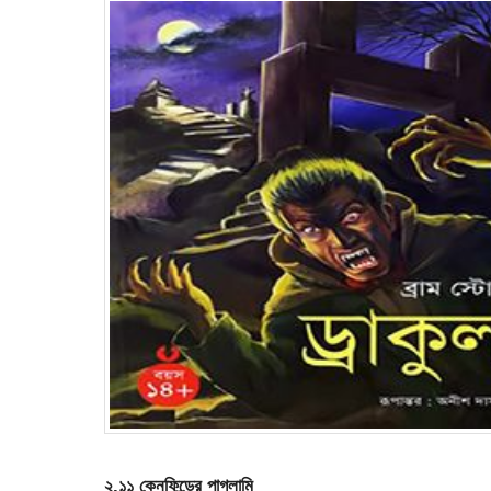
২.১১ কেনফিন্ডের পাগলামি