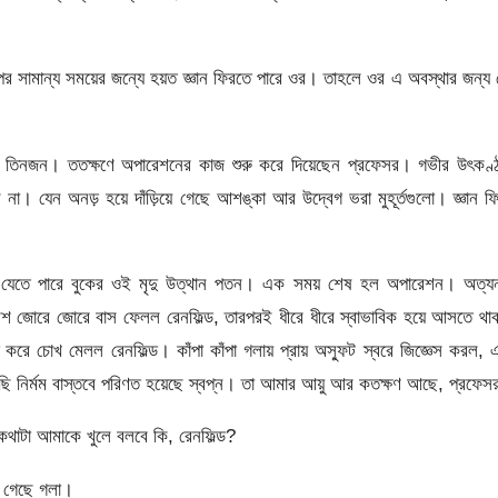
র সামান্য সময়ের জন্যে হয়ত জ্ঞান ফিরতে পারে ওর। তাহলে ওর এ অবস্থার জন্য
রা তিনজন। ততক্ষণে অপারেশনের কাজ শুরু করে দিয়েছেন প্রফেসর। গভীর উৎকণ্
া। যেন অনড় হয়ে দাঁড়িয়ে গেছে আশঙ্কা আর উদ্বেগ ভরা মুহূর্তগুলো। জ্ঞান ফ
েমে যেতে পারে বুকের ওই মৃদু উত্থান পতন। এক সময় শেষ হল অপারেশন। অত্য
বেশ জোরে জোরে বাস ফেলল রেনফিল্ড, তারপরই ধীরে ধীরে স্বাভাবিক হয়ে আসতে থ
করে চোখ মেলল রেনফিল্ড। কাঁপা কাঁপা গলায় প্রায় অস্ফুট স্বরে জিজ্ঞেস করল,
ছি নির্মম বাস্তবে পরিণত হয়েছে স্বপ্ন। তা আমার আয়ু আর কতক্ষণ আছে, প্রফেস
 কথাটা আমাকে খুলে বলবে কি, রেনফিল্ড?
ে গেছে গলা।