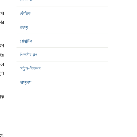
 ওর
ভৌতিক
কার
রহস্য
রোমান্টিক
বেশ
েঙে
শিক্ষনীয় গল্প
হবে
সাইন্স-ফিকশন
ুনি
হাস্যরস
শাক
েছে