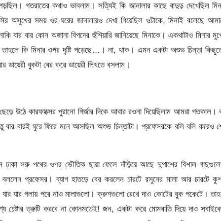
পড়ছিল। গতরাতের কথাও ভাবলাম। সত্যিই কি জানালার কাছে বাদুড় দেখেছিল মি
ির অসুখের সময় ওর ঘরের জানালায়ও দেখা গিয়েছিল ওটাকে, মিনাই বলেছে আম
াকি বার বার কোন অজানা বিপদের হুঁশিয়ারি জানিয়েছে মিনাকে। একথাটাও মিনার মু
 তাহলে কি মিনার ওপর দৃষ্টি পড়েছে…। না, থাক। এমন একটা অশুভ চিন্তা কিছু
র ডায়েরী বুকটা বের করে ডায়েরী লিখতে বসলাম।
 ছেড়ে উঠে কারফাক্সের পুরানো গির্জার দিকে আবার রওনা দিয়েছিলাম আমরা গতকাল। 
কিন্তু বার বারই ঘুরে ফিরে মনে আসছিল অশুভ চিন্তাটা। প্রফেসরকে বলি বলি করেও 
সে ঢাকা সরু পথের ওপর ভৌতিক ছায়া ফেলে দাঁড়িয়ে আছে দুপাশের বিশাল গাছগু
ামতে বললেন প্রফেসর। ব্যাগ হাতড়ে বের করলেন চারটে রসুনের মালা আর চারটে ক
 যার যার গলায় পরে নাও মালাগুলো। ক্রুশগুলো রেখে দাও কোটের বুক পকেটে। তা
বশ্য চেষ্টার ত্রুটি করবে না কোনমতেই! জন, একটা করে মোমবাতি দিয়ে দাও সবাই