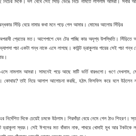
গেছে নিচের দিকে। দল বেঁধে সেই সিঁড়ি ভেঙে নিচে নামতে লাগলাম আমরা। সবার 
কা অন্ধকার সিঁড়ি বেয়ে নামার কথা মনে পড়ে গেল আমার। মোমের আলোয় সিঁড়ির
 অপরাধী প্রেতের মত। আশেপাশে যেন টের পাচ্ছি কার অদৃশ্য উপস্থিতি। সিঁড়িতে
যাপসা পচা একটা গন্ধ নাকে এসে লাগছে। কাউন্ট ড্রাকুলার গায়ের সেই পচা গন্ধ 
মার।
ে এসে নামলাম আমরা। সামনেই পড়ে আছে মাটি ভর্তি বারগুলো। গুণে দেখলাম, ম
োথাও। কোথায়? তাই নিয়ে আলাপ আলোচনা করছি, হঠাৎ ফিসফিস করে বলে উঠলেন ল
এর নির্দেশিত দিকে চেয়েই চমকে উঠলাম। শিরদাঁড়া বেয়ে নেমে গেল ঠাও শিহরণ। স্ত
াউন্ট ড্রাকুলা স্বয়ং। সেই ঈগলের মত বাঁকান নাক, পাথরে খোদাই মুখ আর টকটকে 