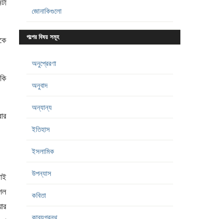
নটা
জোনাকিগুলো
গল্পের বিষয় সমূহ
রকে
অনুপ্রেরণা
 কি
অনুবাদ
অন্যান্য
বার
ইতিহাস
ইসলামিক
উপন্যাস
বাই
গেল
কবিতা
ার
কাব্যগ্রন্থ