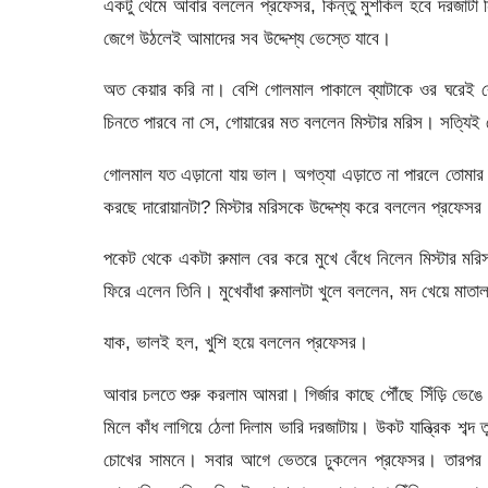
একটু থেমে আবার বললেন প্রফেসর, কিন্তু মুশকিল হবে দরজাটা ন
জেগে উঠলেই আমাদের সব উদ্দেশ্য ভেস্তে যাবে।
অত কেয়ার করি না। বেশি গোলমাল পাকালে ব্যাটাকে ওর ঘরেই ব
চিনতে পারবে না সে, গোয়ারের মত বললেন মিস্টার মরিস। সত্যিই
গোলমাল যত এড়ানো যায় ভাল। অগত্যা এড়াতে না পারলে তোমার
করছে দারোয়ানটা? মিস্টার মরিসকে উদ্দেশ্য করে বললেন প্রফেসর
পকেট থেকে একটা রুমাল বের করে মুখে বেঁধে নিলেন মিস্টার মর
ফিরে এলেন তিনি। মুখেবাঁধা রুমালটা খুলে বললেন, মদ খেয়ে মাত
যাক, ভালই হল, খুশি হয়ে বললেন প্রফেসর।
আবার চলতে শুরু করলাম আমরা। গির্জার কাছে পৌঁছে সিঁড়ি ভে
মিলে কাঁধ লাগিয়ে ঠেলা দিলাম ভারি দরজাটায়। উকট যান্ত্রিক শব্দ
চোখের সামনে। সবার আগে ভেতরে ঢুকলেন প্রফেসর। তারপর এ