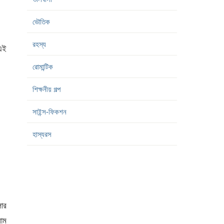
ভৌতিক
রহস্য
এই
রোমান্টিক
শিক্ষনীয় গল্প
সাইন্স-ফিকশন
হাস্যরস
লোর
াম