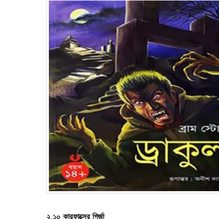
২.১০ কারফাক্সের গির্জা