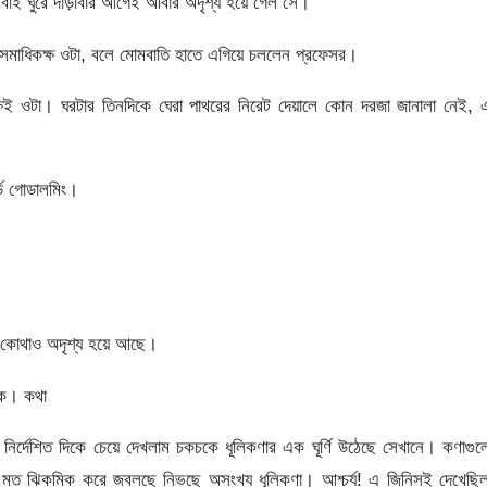
 ঘুরে দাঁড়াবার আগেই আবার অদৃশ্য হয়ে গেল সে।
মাধিকক্ষ ওটা, বলে মোমবাতি হাতে এগিয়ে চললেন প্রফেসর।
ষই ওটা। ঘরটার তিনদিকে ঘেরা পাথরের নিরেট দেয়ালে কোন দরজা জানালা নেই, 
্ড গোডালমিং।
 কোথাও অদৃশ্য হয়ে আছে।
িকে। কথা
ির্দেশিত দিকে চেয়ে দেখলাম চকচকে ধূলিকণার এক ঘূর্ণি উঠেছে সেখানে। কণাগু
ত ঝিকমিক করে জ্বলছে নিভছে অসংখ্য ধূলিকণা। আশ্চর্য! এ জিনিসই দেখেছিল