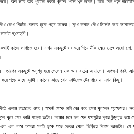
িয়ে। অত ভারি আর পুরানো দরজা খুলতে গেলে শব্দ হবেই। আর সেই শব্দে দারোয়া
েঁধে রেখে গির্জার ভেতরে ঢুকে পড়ব আমরা। মুখে রুমাল বেঁধে নিলেই আর আমাদে
 লোকটা দুঃসাহসী।
 কথাই কাজে লাগাতে হবে। এখন একছুটে ওর ঘরে গিয়ে উঁকি মেরে দেখে এসো তো,
।
িস। তারপর একছুটে অদৃশ্য হয়ে গেলেন ওক আর বার্চের আড়ালে। অল্পক্ষণ পরই আ
াল হয়ে পড়ে আছে ব্যাটা। কানের কাছে বোম ফাটলেও টের পাবে না এখন কিছু।
ঙে উঠে এলাম চাতালের ওপর। পকেট থেকে চাবি বের করে তালা খুললেন প্রফেসর। স
 তুলে খুলে গেল ভারি পাল্লা দুটো। আমার মনে হল যেন যক্ষপুরীর দ্বার উন্মুক্ত হয়ে 
ক এক করে আমরা সবাই ঢুকে পড়ে ভেতর থেকে ভিড়িয়ে দিলাম দরজাটা। যে য