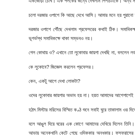
একজোড়া চোখ। এক পলকের জন্যে দেখলাম পিশাচটাকে। অন্য সবাই
চলো দরজার ওপাশে কি আছে দেখে আসি। আমার মনে হয় পুরানো স
দরজার ওপাশে পৌঁছে দেখলাম প্রফেসরের কথাই ঠিক। সমাধিকক্
ভূগর্ভস্থ সমাধিকক্ষে থাকা সম্ভবও নয়।
গেল কোথায় ও? এখানে তো লুকোবার জায়গা দেখছি না, বললেন লর
কে লুকোবে? জিজ্ঞেস করলেন প্রফেসর।
কেন, একটু আগে দেখা লোকটা?
ওদের লুকোবার জায়গার অভাব হয় না। হয়ত আমাদের আশেপাশেই
হঠাৎ মিস্টার মরিসের বিস্মিত কণ্ঠ শুনে সবাই ঘুরে তাকালাম ওর দ
বলে আঙুল দিয়ে ঘরের এক কোণে আমাদের দেখিয়ে দিলেন তিনি। ন
আভায় অনেকখানি কেটে গেছে ওদিককার অন্ধকার। ফসফরাসের ম