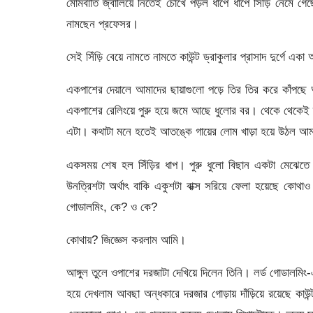
মোমবাতি জ্বালিয়ে নিতেই চোখে পড়ল ধাপে ধাপে সিঁড়ি নেমে 
নামছেন প্রফেসর।
সেই সিঁড়ি বেয়ে নামতে নামতে কাউন্ট ড্রাকুলার প্রাসাদ দুর্গে এ
একপাশের দেয়ালে আমাদের ছায়াগুলো পড়ে তির তির করে কাঁপছে
একপাশের রেলিংয়ে পুরু হয়ে জমে আছে ধুলোর বর। থেকে থেকেই ভ্
এটা। কথাটা মনে হতেই আতঙ্কে গায়ের লোম খাড়া হয়ে উঠল আ
একসময় শেষ হল সিঁড়ির ধাপ। পুরু ধুলো বিছান একটা মেঝেত
উনত্রিশটা অর্থাৎ বাকি একুশটা বাক্স সরিয়ে ফেলা হয়েছে ক
গোডালমিং, কে? ও কে?
কোথায়? জিজ্ঞেস করলাম আমি।
আঙ্গুল তুলে ওপাশের দরজাটা দেখিয়ে দিলেন তিনি। লর্ড গোডালমিং-
হয়ে দেখলাম আবছা অন্ধকারে দরজার গোড়ায় দাঁড়িয়ে রয়েছে ক