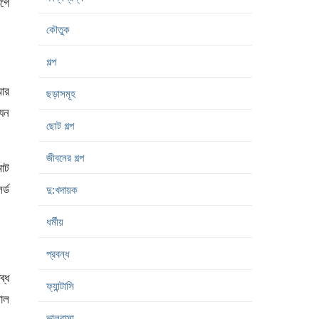
আগে
কৌতুক
গল্প
 আর
ছড়াসমূহ
যেন
ছোট গল্প
জীবনের গল্প
োট
র্ড
দু:খদায়ক
ধর্মীয়
প্রবন্ধ
ব্ধ
ফ্যান্টাসি
লাল
ভালবাসা