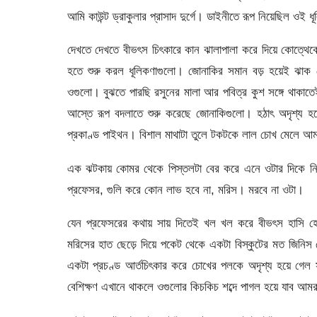
আমি কাউন্ট ড্রাকুলার প্রাসাদ দুর্গে। ডাইনীতে রূপ নিয়েছিল ওই
দেখতে দেখতে বীভৎস চিৎকারে কান ঝালাপালা করে দিয়ে কোত্থেকে
হতে শুরু করল ধূলিকণাগুলো। জোনাকির সমান বড় হয়েই ঝাক বেঁ
ওগুলো। বুঝতে পারছি রসুনের মালা আর পবিত্র কুশ সঙ্গে থাকাতেই
আস্তে রূপ বদলাতে শুরু করেছে জোনাকিগুলো। হঠাৎ অদৃশ্য হয
প্রকাণ্ড পাইথন। বিশাল মাথাটা তুলে টকটকে লাল চোখ মেলে আ
এক ঝটকায় কোমর থেকে পিস্তলটা বের করে এনে ওটার দিকে নিশ
প্রফেসর, গুলি করে কোন লাভ হবে না, মরিস। মরবে না ওটা।
যেন প্রফেসরের কথায় সায় দিতেই খল খল করে বীভৎস হাসি হেস
মরিসের হাত ছেড়ে দিয়ে পকেট থেকে একটা বিস্কুটের মত জিনিস 
একটা প্রচণ্ড আর্তচিৎকার করে চোখের পলকে অদৃশ্য হয়ে গেল
বেশিক্ষণ এখানে থাকলে ওগুলোর কিচকিচ শব্দে পাগল হয়ে যাব আম