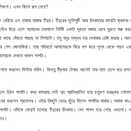
 ধূলিকণা। এখন কিসে রূপ নেবে?
 বেরিয়ে এল হাজার হাজার ইঁদুর। ইঁদুরের লুটোপুটি আর চিৎকারের মাঝেই ক্রমশঃ 
ধে উড়ে এসে আমাদের চারপাশে নির্দিষ্ট একটা দূরত্ব বজায় রেখে ঘুরতে শুরু ক
 কাছে ঘেঁষতে পারছে মা পিশাচটা। তবু যদূর সম্ভব ভয় দেখাবার চেষ্টা করছে। আস
়ে গেল জোনাকিরা। তার পরিবর্তে আমাদেরকে ঘিরে ধপ করে শূন্য থেকে পড়ল এ
মাদেরকে দেখতে থাকল সাপটা।
ানা করলেন মিস্টার মরিস। কিন্তু ট্রিগার টেপার আগেই তার হাত চেপে ধরে বল
ে উঠল সাপটা। বদ্ধ কামরায় সেই শব্দ প্রতিধ্বনিত হয়ে চতুগুণ ভয়ঙ্কর শোন
বের করলেন প্রফেসর। ওটার কিছুটা ভেঙে ছুঁড়ে দিলেন সাপটার মাথায়। অবাক কাণ
 সাপটা। ওদিকে বেড়েই চলেছে ইঁদুরের চিৎকার। যেন পাগল হয়ে গেছে ওগুলো।
রাও।