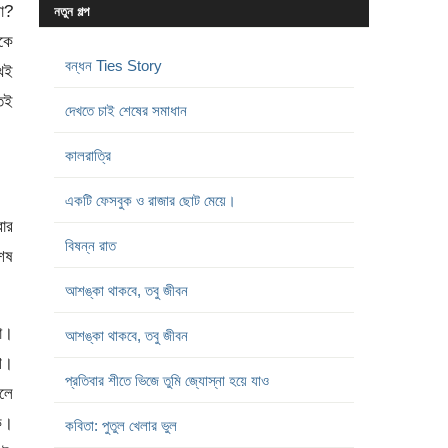
না?
নতুন গল্প
াকে
বন্ধন Ties Story
খেই
তেই
দেখতে চাই শেষের সমাধান
কালরাত্রি
একটি ফেসবুক ও রাজার ছোট মেয়ে।
বার
বিষন্ন রাত
শেষ
আশঙ্কা থাকবে, তবু জীবন
লো।
আশঙ্কা থাকবে, তবু জীবন
ুশ।
প্রতিবার শীতে ভিজে তুমি জ্যোস্না হয়ে যাও
হলে
কে।
কবিতা: পুতুল খেলার ভুল