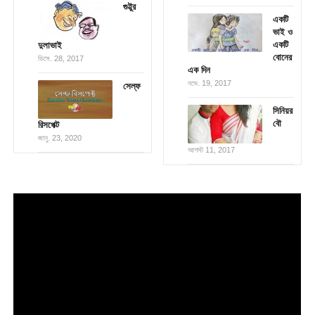
গুট্টুর
একটি
ভাই ও
একটি
দুলাভাই
বোনের
ডিসে. 28, 2017
এক দিন
নভে. 19, 2017
সেল্ফ
সিনিয়র
বৌ
রিসপেক্ট
জানু. 23, 2020
আগস্ট 11, 2017