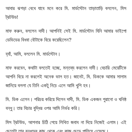
আবার ঝগড়া বেধে যাবে মনে করে মি. মার্ডস্টোন তাড়াতাড়ি বললেন, মিস
ট্রটউড!
মাফ করুন, বললেন দাদী। আপনিই সেই মি. মার্ডস্টোন যিনি আমার ভাইপো
ডেভিডের বিধবা বৌটাকে বিয়ে করেছিলেন?
হ্যাঁ, আমি, বললেন মি. মার্ডস্টোন।
মাফ করবেন, কথাটা বলতেই হচ্ছে, মন্তব্য করলেন দাদী। বেচারি মেয়েটিকে
আপনি বিয়ে না করলেই অনেক ভাল হত। জানেট, মি. ডিককে আমার সালাম
জানিয়ে বললা যে তিনি একটু নিচে এলে আমি খুশি হব।
মি. ডিক এলেন। পরিচয় করিয়ে দিলেন দাদী, মি. ডিক একজন পুরানো ও ঘনিষ্ঠ
বন্ধু। তার বিচার বুদ্ধির ওপর আমি নির্ভর করি।
মিস ট্রটউড, আপনার চিঠি পেয়ে লিখিত জবাব না দিয়ে নিজেই এলাম। এই
ছেলেটা তার বন্ধুদের কাছ থেকে এবং কাজ ছেড়ে পালিয়ে এসেছে।