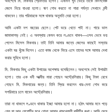
অবশেষে মি. মিকবার গ্রেফতার হলেন। একদিন খুব ভোরে তাকে কিংসবেঞ্চ
জেলে নিয়ে যাওয়া হলো। ঋণ শোধ করতে না পারা পর্যন্ত সেখানে বন্দী
থাকবেন। তার পরিবারকে সঙ্গে থাকার অনুমতি দেয়া হলো।
আমি একটা দশ বছরের ছেলে। পেট ভরে খেতে পাই না। গায়ে ভাল
জামাকাপড় নেই। এ অবস্থায় কেমন করে লণ্ডনে থাকব—এসব ভেবে ভয়
পেলেন মিসেস মিকবার। তাই তিনি আমার জন্যে জেলের কাছেই সস্তায়
একটা ঘর খুঁজে দিলেন। এতে কাজ থেকে ফিরে এসে তাদের সঙ্গে আমার দেখা
করার সুবিধে হলো।
মি. মিকবার কিছু একটা উপায়ের অপেক্ষায় বসেছিলেন। অবশেষে সেই উপায়টা
হলো। তার এক ধনী আত্মীয় মারা গেছেন অস্ট্রেলিয়ায়। কিছু টাকা রেখে
গেছেন মি. মিকবারের জন্য। তিনি স্থির করলেন ধার-দেনা শোধ করে
সপরিবারে চলে যাবেন অস্ট্রেলিয়ায়।
তারা না থাকলে লণ্ডনে থাকার ইচ্ছা আমার হলো না। হঠাৎ আমার মনে পড়ে
গেল মা আর পেগোটির মুখে শোনা আমার খামখেয়ালী দাদীটির কথা। আমি মেয়ে