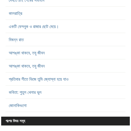
দেখতে চাই শেষের সমাধান
কালরাত্রি
একটি ফেসবুক ও রাজার ছোট মেয়ে।
বিষন্ন রাত
আশঙ্কা থাকবে, তবু জীবন
আশঙ্কা থাকবে, তবু জীবন
প্রতিবার শীতে ভিজে তুমি জ্যোস্না হয়ে যাও
কবিতা: পুতুল খেলার ভুল
জোনাকিগুলো
গল্পের বিষয় সমূহ