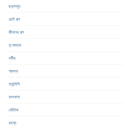
ছড়াসমূহ
ছোট গল্প
জীবনের গল্প
দু:খদায়ক
ধর্মীয়
প্রবন্ধ
ফ্যান্টাসি
ভালবাসা
ভৌতিক
রহস্য