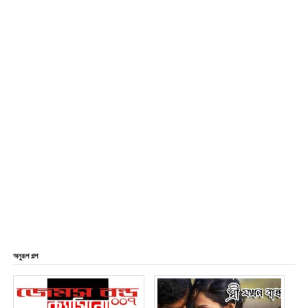
অনুরূপ গল্প