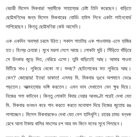
বেচারী মিসেস মিকবার! স্বামীকে সাহায্যের চেষ্টা তিনি করেছেন। বাড়িতে
ছোট্টমণিদের জন্য মিসেস মিকবারের বোর্ডিং হাউস লিখে একটা সাইনবোর্ড
লাগিয়েছেন। কিন্তু ছোট্টমণিরা কেউ আসেনি।
এক একদিন অবস্থা চরমে উঠত। সকাল সাতটায় এক পাওনাদার এসে হাজির
হত। হিংস্র চেহারা। মুখে ময়লা লেগে আছে। লোকটা মুচি। সিঁড়িতে দাঁড়িয়ে
সে চিৎকার জুড়ে দিত, বেরিয়ে এসো। তুমি বাড়িতেই আছ। আমার পাওনা
মিটিয়ে দাও। লুকিয়ে থেকো না। শুনছ? ছোটলোকের মত লুকিয়ে আছ।
কেন? জোচ্চোর! ইতর! ডাকাত! এসময় মি. মিকবার দুঃখে অপমানে ভেঙে
পড়তেন। আত্মহত্যার ভঙ্গি করতেন। এমন ভাব দেখাতেন যেন ক্ষুর দিয়ে।
নিজের গলা কাটবেন। কিন্তু লোকটা বিদায় নেয়ার আধঘণ্টা পরেই দেখা যেত
মি. মিকবার গুনগুন করে গান করতে করতে মনোযাগ দিয়ে নিজের জুতোয় রঙ
লাগাচ্ছেন। মিসেস মিকবারকেও দেখা যেত বেশ হাসিখুশি। চায়ের চামচ বন্ধক
রেখে আনা টাকায় খাসির মাংসের চপ আর মদ কিনে মনের সুখে গিলছেন।