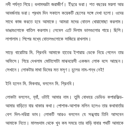
নদী পর্যন্ত গিয়ে। গুদামঘরটা জরাজীর্ণ। ইঁদুরে ভরা। শত বছরের ময়লা আর
আবর্জনায় ভরা। প্রথম দিন সকালে কয়েকটি ছেলের সঙ্গে দেখা হলো। ওদের
সাথে কাজ করতে হবে আমাকে। আমরা মদের বোতল ধােয়ামোছা করলাম।
ভাঙাগুলোকে বাতিল করলাম। লেবেল এটে দিলাম ভালগুলোর গায়ে। ছিপি।
লাগালাম। পিপের মধ্যে বোতলগুলোকে সাজিয়ে রাখলাম।
সাড়ে বারোটায় মি. গ্রিনবি আমাকে হাতের ইশারায় ডেকে নিয়ে গেলেন তার
অফিসে। গিয়ে দেখলাম মোটাসোটা মাঝবয়েসী একজন লোক বসে আছেন।
সেখানে। লোকটার মাথা ডিমের মত মসৃণ। চুলের নাম-গন্ধ নেই!
ইনি হলেন মি. মিকবার, বললেন মি. গ্রিনবি।
লোকটা বললেন, হ্যাঁ, ওটাই আমার নাম। তুমি বোধহয় ডেভিড কপারফিল্ড-
আমার বাড়িতে যার থাকার কথা। পোশাক-আশাক মলিন হলেও তার কথাবার্তায়
বেশ দিল-দরিয়া ভাব। লোকটি আরও বললেন যে সন্ধ্যায় তিনি আসবেন
আমাকে নিতে। মালগুদাম থেকে খুব কম সময়ে তার বাড়ি যাবার পথটি আমাকে