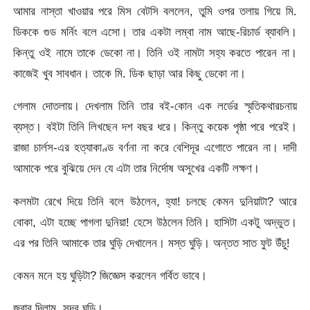
আমার নাস্তা খাওয়ার পরে মিস বেটসি বললেন, তুমি ওপর তলায় গিয়ে মি.
ডিককে গুড মর্নিং বলে এসো। তার একটা লম্বা নাম আছে-রিচার্ড ব্যাবলি।
কিন্তু ওই নামে তাকে ডেকো না। তিনি ওই নামটা সহ্য করতে পারেন না।
কাজেই খুব সাবধান। তাকে মি. ডিক ছাড়া আর কিছু ডেকো না।
গেলাম দোতলায়। দেখলাম তিনি তার বই-কোন এক লর্ডের স্মৃতিকথারচনায়
ব্যস্ত। বইটা তিনি লিখছেন দশ বছর ধরে। কিন্তু কয়েক পৃষ্ঠা পরে পরেই।
রাজা চার্লস-এর হত্যাকাণ্ড বর্ণনা না করে বেশিদূর এগোতে পারেন না। দাদী
আমাকে পরে বুঝিয়ে দেন যে এটা তার নির্দোষ অসুখের একটি লক্ষণ।
কলমটা রেখে দিয়ে তিনি বলে উঠলেন, হ্যা! চলছে কেমন দুনিয়াটা? আরে
বোকা, এটা হচ্ছে পাগলা দুনিয়া! হেসে উঠলেন তিনি। হাসিটা একটু অদ্ভুত।
এর পর তিনি আমাকে তার ঘুড়ি দেখালেন। মস্ত ঘুড়ি। অন্তত সাত ফুট উঁচু!
কেমন মনে হয় ঘুড়িটা? জিজ্ঞেস করলেন গর্বিত ভাবে।
জবাব দিলাম, সুন্দর ঘুড়ি।