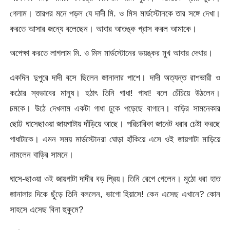
গেলাম। তারপর মনে পড়ল যে দাদী মি. ও মিস মার্ডস্টোনকে তার সঙ্গে দেখা।
করতে আসার জন্যে বলেছেন। আবার আতঙ্ক গ্রাস করল আমাকে।
অপেক্ষা করতে লাগলাম মি. ও মিস মার্ডস্টোনের ভয়ঙ্কর মুখ আবার দেখার।
একদিন দুপুরে দাদী বসে ছিলেন জানালার পাশে। দাদী অত্যন্ত রাশভারী ও
কঠোর স্বভাবের মানুষ। হঠাৎ তিনি গাধা! গাধা! বলে চেঁচিয়ে উঠলেন।
চমকে। উঠে দেখলাম একটা গাধা ঢুকে পড়েছে বাগানে। বাড়ির সামনেকার
ছোট্ট ঘাসেছাওয়া জায়গাটায় দাঁড়িয়ে আছে। পরিচারিকা জানেট ধরার চেষ্টা করছে
গাধাটাকে। এমন সময় মার্ডস্টোনরা ঘোড়া হাঁকিয়ে এসে ওই জায়গাটা মাড়িয়ে
নামলেন বাড়ির সামনে।
ঘাসে-ছাওয়া ওই জায়গাটা দাদীর বড় প্রিয়। তিনি রেগে গেলেন। মুঠো ধরা হাত
জানালার দিকে ছুঁড়ে তিনি বললেন, ভাগো হিয়াসে! কেন এসেছ এখানে? কোন
সাহসে এসেছ বিনা হুকুমে?