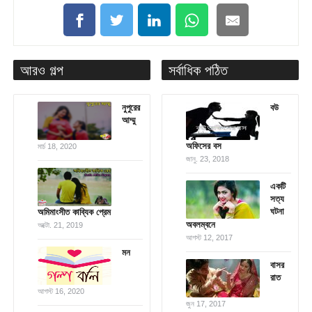
আরও গল্প
সর্বাধিক পঠিত
নুপুরের
বউ
আম্মু
অফিসের বস
মার্চ 18, 2020
জানু. 23, 2018
একটি
সত্য
ঘটনা
অমিমাংসীত কাব্যিক প্রেম
অবলম্বনে
অক্টো. 21, 2019
আগস্ট 12, 2017
মন
বাসর
রাত
আগস্ট 16, 2020
জুন 17, 2017