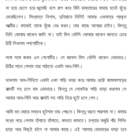
না হয়ে ছেলে হয়ে জন্মেছি বলে রাগ করে যিনি ডাক্তারের মাথায় বনেট ছুঁড়ে
মেরেছিলেন। সিদ্ধান্ত নিলাম, দুনিয়াতে তিনিই আমার একমাত্র প্রকৃত
আত্মীয়। কাজেই তাকে খুঁজে বের করব। তার কাছে আশ্রয় চাইব। কিন্তু
তিনি কোথায় থাকেন জানি না। তাই মিস বেটসি কোথায় থাকেন জানতে চেয়ে
চিঠি লিখলাম পপগোটিকে।
সঙ্গে সঙ্গে জবাব এল পেগোটির। সে জানাল মিস বেটসি থাকেন ডোভারে।
চিঠির সাথে পেলাম তার পাঠানো একটা আধ-গিনি।
ভাবলাম আধ-গিনিতে একটা একা গাড়ি ভাড়া করে আমার ছোট্ট জামাকাপড়ের
বাক্সটি সহ চলে যাব ডোভারে। কিন্তু যে লোকটার গাড়ি ভাড়া করলাম সে
আমার আধ-গিনি আর বাক্সটা সহ গাড়ি নিয়ে ছুটে চলে গেল।
আমি যত জোরে সম্ভব ছুটলাম তার পেছনে। কিন্তু ধরতে পারলাম না। কাদার
মধ্যে পড়ে গেলাম হাঁপাতে হাঁপাতে, কাদতে কাদতে। হপ্তার মজুরি পাঁচ শিলিং
ছাড়া আর কিছুই রইল না আমার কাছে। এই পয়সায় ডোভারের ভাড়া হবে