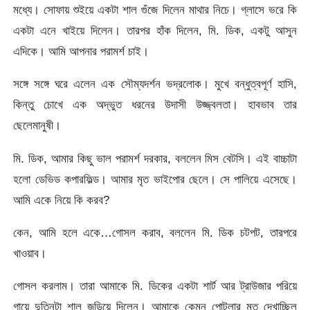
মধ্যে। সোফায় শুইয়ে একটা শাল গুঁজে দিলেন মাথার নিচে। গ্লাসে ভরে কি
একটা এনে খাইয়ে দিলেন। তারপর হাঁক দিলেন, মি. ডিক, একটু আসুন
এদিকে। আমি আপনার পরামর্শ চাই।
সঙ্গে সঙ্গে ঘরে এলেন এক সৌম্যদর্শন ভদ্রলোক। মুখে বন্ধুত্বপূর্ণ হাসি,
কিন্তু চোখে এক অদ্ভুত ধরনের উদাসী উজ্জ্বলতা। হাবভাব তার
ছেলেমানুষী।
মি. ডিক, আমার কিছু ভাল পরামর্শ দরকার, বললেন মিস বেটসি। এই বাচ্চাটা
হলো ডেভিড কপারফিল্ড। আমার মৃত ভাইপোর ছেলে। সে পালিয়ে এসেছে।
আমি একে নিয়ে কি করব?
কেন, আমি হলে একে…গোসল করাব, বললেন মি. ডিক চটপট, তারপরে
খাওয়াব।
গোসল করলাম। তারা আমাকে মি. ডিকের একটা শার্ট আর ট্রাউজার পরিয়ে
গায়ে দুতিনটা শাল জড়িয়ে দিলেন। আমাকে কেমন পোটলার মত দেখাচ্ছিল