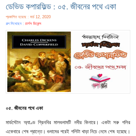
ডেভিড কপারফিল্ড : ০৫. জীবনের পথে একা
প্রকাশিত হয়েছে : মার্চ 12, 2020
গল্প লিখেছেন :
চার্লস ডিকেন্স
০৫. জীবনের পথে একা
মার্ডস্টোন অ্যাণ্ড গ্রিনবির মালগুদামটি নদীর কিনারে। একটা সরু গলির
একেবারে শেষ প্রান্তে। গুদামের পরেই গলিটা খাড়া নিচে নেমে শেষ হয়েছে।