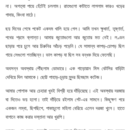
না। অগত্যা পায়ে হেঁটেই চললাম। রাতগুলো কাটাতে লাগলাম কারও খড়ের
গাদায়, কিংবা মাঠে।
ছয় দিনের শেষে পকেট একদম খালি হয়ে গেল। আমি তখন ক্ষুধার্ত, তৃষ্ণার্ত,
পথের শ্রমে ক্লান্ত। আমার জুতোগুলো আর জুতোর মত নেই। লণ্ডন
ছাড়ার পরে চুলে আর চিরুনির আঁচড় পড়েনি। যে সামান্য কাপড়-চোপড় ছিল
গায়ে সেগুলো শতচ্ছিন্ন। ভাল কাপড় যা ছিল সব বন্ধক দিয়ে ফেলেছি।
অবসন্ন অবস্থায় পৌঁছলাম ডোভারে। এক গাড়োয়ান মিস বেটসির বাড়িটা
দেখিয়ে দিল আমাকে। ছোট্ট পাহাড়-চূড়ায় সুন্দর ছিমছাম কটেজ।
আমার পোশাক আর চেহারা খুবই বিশ্রী হয়ে দাঁড়িয়েছে। এই অবস্থায় দরজায়
ঘা দিতেও ভয় হলো। তাই দাঁড়িয়ে রইলাম গেট-এর সামনে। কিছুক্ষণ পরে
একজন লম্বা, ছিপছিপে, পাকাচুলো মহিলা বেরিয়ে এলেন দরজা খুলে। হাতে
বাগানে কাজ করার দস্তানা আর খুরপি।