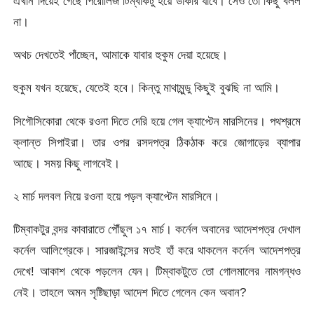
এখান দিয়েই গেছে পিরোলিজ টিম্বাকটু হয়ে ডাকার যাবে। সেও তো কিছু বলল
না।
অথচ দেখতেই পাঁচ্ছেন, আমাকে যাবার হুকুম দেয়া হয়েছে।
হুকুম যখন হয়েছে, যেতেই হবে। কিন্তু মাথামুন্ডু কিছুই বুঝছি না আমি।
সিগৌসিকোরা থেকে রওনা দিতে দেরি হয়ে গেল ক্যাপ্টেন মারসিনের। পথশ্রমে
ক্লান্ত সিপাইরা। তার ওপর রসদপত্র ঠিকঠাক করে জোগাড়ের ব্যাপার
আছে। সময় কিছু লাগবেই।
২ মার্চ দলবল নিয়ে রওনা হয়ে পড়ল ক্যাপ্টেন মারসিনে।
টিম্বাকটুর বন্দর কাবারাতে পৌঁছুল ১৭ মার্চ। কর্নেল অবানের আদেশপত্র দেখাল
কর্নেল আলিগ্রেকে। সারজাইন্সের মতই হাঁ করে থাকলেন কর্নেল আদেশপত্র
দেখে! আকাশ থেকে পড়লেন যেন। টিম্বাকটুতে তো গোলমালের নামগন্ধও
নেই। তাহলে অমন সৃষ্টিছাড়া আদেশ দিতে গেলেন কেন অবান?