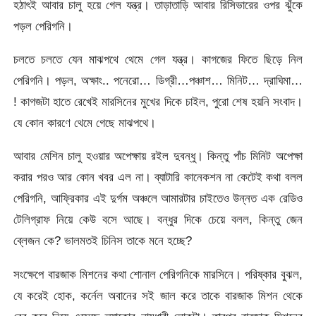
হঠাৎই আবার চালু হয়ে গেল যন্ত্র। তাড়াতাড়ি আবার রিসিভারের ওপর ঝুঁকে
পড়ল পেরিগনি।
চলতে চলতে যেন মাঝপথে থেমে গেল যন্ত্র। কাগজের ফিতে ছিড়ে নিল
পেরিগনি। পড়ল, অক্ষাং.. পনেরো… ডিগ্রী…পঞ্চাশ… মিনিট… দ্রাঘিমা…
! কাগজটা হাতে রেখেই মারসিনের মুখের দিকে চাইল, পুরো শেষ হয়নি সংবাদ।
যে কোন কারণে থেমে গেছে মাঝপথে।
আবার মেশিন চালু হওয়ার অপেক্ষায় রইল দুবন্ধু। কিন্তু পাঁচ মিনিট অপেক্ষা
করার পরও আর কোন খবর এল না। ব্যাটারি কানেকশন না কেটেই কথা বলল
পেরিগনি, আফ্রিকার এই দুর্গম অঞ্চলে আমারটার চাইতেও উন্নত এক রেডিও
টেলিগ্রাফ নিয়ে কেউ বসে আছে। বন্ধুর দিকে চেয়ে বলল, কিন্তু জেন
ব্লেজন কে? ভালমতই চিনিস তাকে মনে হচ্ছে?
সংক্ষেপে বারজাক মিশনের কথা শোনাল পেরিগনিকে মারসিনে। পরিষ্কার বুঝল,
যে করেই হোক, কর্নেল অবানের সই জাল করে তাকে বারজাক মিশন থেকে