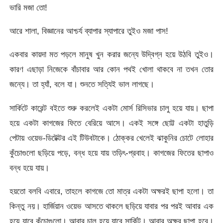
ভারি মজা তো!
আরে শালা, বিজ্ঞানের আশ্চর্য ব্যাপার স্যাপারে তুইও মজা পাস!
একবার কায়দা মত পড়লে মানুষ খুন করার জন্যে উদ্বিগ্ন হয়ে উঠবি তুইও।
কারণ এছাড়া নিজেকে বাঁচাবার আর কোন পথই খোলা থাকবে না তখন তোর
জন্যে। তা হ্যাঁ, বলে যা। শুনতে সত্যিই ভাল লাগছে।
সার্কিটে কারেন্ট বইতে শুরু করলেই একটা মোর্স রিসিভার চালু হয়ে যায়। ছাপা
হয়ে একটা কাগজের ফিতে বেরিয়ে আসে। একই সঙ্গে ছোট্ট একটা হাতুড়ি
পেটায় ওয়েভ-ডিটেক্টর এই টিউবটাকে। ঠোক্কর খেলেই ঝাকুনির চোটে লোহার
কুঁচোগুলো ছড়িয়ে পড়ে, বন্ধ হয়ে যায় তড়িৎ-প্রবাহ। কাগজের ফিতের ছাপাও
বন্ধ হয়ে যায়।
হয়তো বলবি এবারে, তাহলে কাগজে তো মাত্র একটা অক্ষরই ছাপা হলো। তা
কিন্তু নয়। হার্জিয়ান ওয়েভ আসতে থাকলে ছড়িয়ে যাবার পর পরই আবার এক
হয়ে যাবে কুঁচোগুলো। আবার চালু হয়ে যাবে সার্কিট। আবার অক্ষর ছাপা হবে।