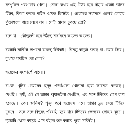
সম্পৃক্তি প্রবণতার খেলা। সোজা কথায় এই টিউব হয়ে দাঁড়ায় একটা ভালব
টিউব, কিংবা বলতে পারিস ওয়েভ ডিটেক্টর। ওয়েভের সংস্পর্শে এলেই লোহার
কুঁচোগুলো গায়ে লেগে যায়। মোটা মাথায় ঢুকছে তো?
বলে যা। কৌতুহলী হয়ে উঠছে মারসিনে আস্তে আস্তে।
ব্যাটারি সার্কিটে লাগানো রয়েছে টিউবটা। কিন্তু কারেন্ট চলছে না ভেতর দিয়ে।
বুঝতে পারছিস তো কেন?
ওয়েভের সংস্পর্শে আসেনি।
বা-বা! খুলির ভেতরের হলুদ পদার্থগুলো খোলাসা হতে আরম্ভ করেছে।
দেখছি। হ্যাঁ, এই যে তামার অ্যানটেনা দেখছিস, এর সঙ্গে টিউবের যোগ রাখা
হয়েছে। কেন জানিস? শূন্য পথে ওয়েভস এসে তামার দন্ড বেয়ে টিউবে
ঢুকবে। সঙ্গে সঙ্গে বিদ্যুৎ পরিবাহী হয়ে যাবে টিউবের ভেতরের লোহার কুঁচো।
ব্যাটারি থেকে কারেন্ট এসে বইতে শুরু করাবে পুরো সার্কিটে।