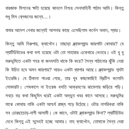
বারজাক মিশনের ক্ষতি হয়েছে জানলে নিশ্চয় সেনাবাহিনী পাঠাব আমি। কিন্তু
শুধু মিস ব্লেজনের জন্যে…।
যাবার আদেশ নেবার জন্যেই আপনার কাছে এসেছিলাম কর্নেল অবান, স্যার।
কিন্তু আমি নিরুপায়, ক্যাপ্টেন। তাছাড়া ব্ল্যাকল্যান্ড জায়গাটা কোথায়? যে
ল্যাটিচিউডের কথা বলা হয়েছে ওটা তো সাহারার একেবারে ভেতরে। ওই ধু ধু
মরুভূমিতে একটা শহর বা জনবসতি থাকে কি করে? সৈন্য পাঠানোর ঝুঁকি নেয়া
কি উচিত হবে অমন জায়গায়? আরও একটা ব্যাপার আছে। ব্ল্যাকল্যান্ড শব্দটা
ইংরেজি। যে ঠিকানা পাওয়া গেছে, তার খুব কাছাকাছিই ব্রিটিশ কলোনি
সোকারটা। শেষকালে না ইংরেজ বসতি আক্রমণের ঝামেলায় জড়িয়ে পড়ি।
সবচে বড় কথা কিছুদিন ধরেই একটা অদ্ভুত খবর কানে আসছে। মরুভূমির
মাঝে কোথায় নাকি একটা আশ্চর্য রাজ্য গড়ে উঠেছে। ওটার নাগরিকরা নাকি
সব চোরছাচোড়-দাগী আসামী। কে জানে, ওটাই ব্ল্যাকল্যান্ড কিনা? ল্যাটিচিউড
দেখে কিন্তু এই সন্দেহই হচ্ছে আমার। নাহ ক্যাপ্টেন, তোমাকে সৈন্য দেয়া