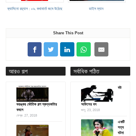
ক্যাসিনো রয়্যাল : ০৯. কথাবার্তা জমে উঠেছে
ডাইস ম্যান
Share This Post
আরও গল্প
সর্বাধিক পঠিত
বউ
ভয়ঙ্কর ভৌতিক গল্প স্কন্ধকাটার
অফিসের বস
কবলে
জানু. 23, 2018
ফেব্রু. 27, 2018
একটি
সত্য
ঘটনা