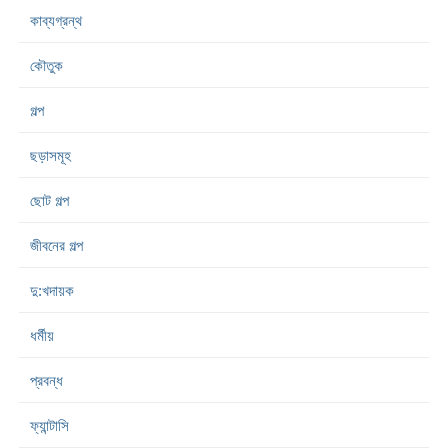
কাব্যগ্রন্থ
কৌতুক
গল্প
ছড়াসমূহ
ছোট গল্প
জীবনের গল্প
দু:খদায়ক
ধর্মীয়
প্রবন্ধ
ফ্যান্টাসি