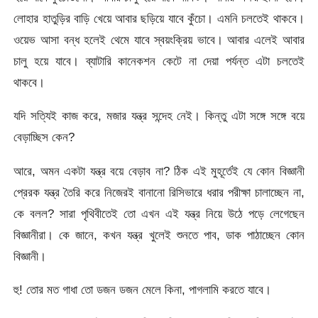
লোহার হাতুড়ির বাড়ি খেয়ে আবার ছড়িয়ে যাবে কুঁচো। এমনি চলতেই থাকবে।
ওয়েভ আসা বন্ধ হলেই থেমে যাবে স্বয়ংক্রিয় ভাবে। আবার এলেই আবার
চালু হয়ে যাবে। ব্যাটারি কানেকশন কেটে না দেয়া পর্যন্ত এটা চলতেই
থাকবে।
যদি সত্যিই কাজ করে, মজার যন্ত্র সন্দেহ নেই। কিন্তু এটা সঙ্গে সঙ্গে বয়ে
বেড়াচ্ছিস কেন?
আরে, অমন একটা যন্ত্র বয়ে বেড়াব না? ঠিক এই মুহূর্তেই যে কোন বিজ্ঞানী
প্রেরক যন্ত্র তৈরি করে নিজেরই বানানো রিসিভারে ধরার পরীক্ষা চালাচ্ছেন না,
কে বলল? সারা পৃথিবীতেই তো এখন এই যন্ত্র নিয়ে উঠে পড়ে লেগেছেন
বিজ্ঞানীরা। কে জানে, কখন যন্ত্র খুলেই শুনতে পাব, ডাক পাঠাচ্ছেন কোন
বিজ্ঞানী।
হু! তোর মত গাধা তো ডজন ডজন মেলে কিনা, পাগলামি করতে যাবে।