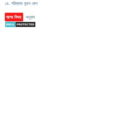
১৪. পরিষ্কার বুঝল জেন
গল্পের বিষয়:
অনুবাদ