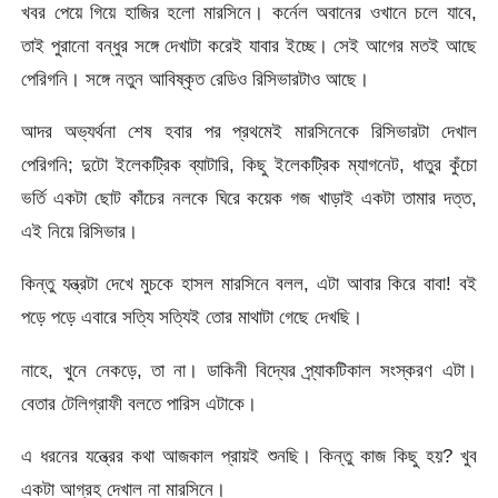
খবর পেয়ে গিয়ে হাজির হলো মারসিনে। কর্নেল অবানের ওখানে চলে যাবে,
তাই পুরানো বন্ধুর সঙ্গে দেখাটা করেই যাবার ইচ্ছে। সেই আগের মতই আছে
পেরিগনি। সঙ্গে নতুন আবিষ্কৃত রেডিও রিসিভারটাও আছে।
আদর অভ্যর্থনা শেষ হবার পর প্রথমেই মারসিনেকে রিসিভারটা দেখাল
পেরিগনি; দুটো ইলেকট্রিক ব্যাটারি, কিছু ইলেকট্রিক ম্যাগনেট, ধাতুর কুঁচো
ভর্তি একটা ছোট কাঁচের নলকে ঘিরে কয়েক গজ খাড়াই একটা তামার দত্ত,
এই নিয়ে রিসিভার।
কিন্তু যন্ত্রটা দেখে মুচকে হাসল মারসিনে বলল, এটা আবার কিরে বাবা! বই
পড়ে পড়ে এবারে সত্যি সত্যিই তোর মাথাটা গেছে দেখছি।
নাহে, খুনে নেকড়ে, তা না। ডাকিনী বিদ্যের প্র্যাকটিকাল সংস্করণ এটা।
বেতার টেলিগ্রাফী বলতে পারিস এটাকে।
এ ধরনের যন্ত্রের কথা আজকাল প্রায়ই শুনছি। কিন্তু কাজ কিছু হয়? খুব
একটা আগ্রহ দেখাল না মারসিনে।