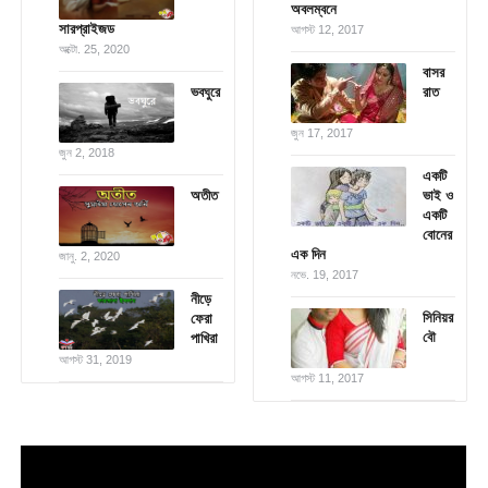
অবলম্বনে
সারপ্রাইজড
আগস্ট 12, 2017
অক্টো. 25, 2020
বাসর
ভবঘুরে
রাত
জুন 17, 2017
জুন 2, 2018
একটি
অতীত
ভাই ও
একটি
বোনের
এক দিন
জানু. 2, 2020
নভে. 19, 2017
নীড়ে
সিনিয়র
ফেরা
বৌ
পাখিরা
আগস্ট 31, 2019
আগস্ট 11, 2017