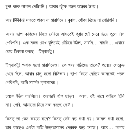
চুপ! ধমক লাগাল পেরিগনি। আবার ঝুঁকে পড়ল যন্ত্রের উপর।
আর টিটকিরি মারতে পারল না মারসিনে। বুঝল, ধোঁকা দিচ্ছে না পেরিগনি।
আবার ছাপা কাগজের ফিতে বেরিয়ে আসতেই প্রায় ছোঁ মেরে ছিড়ে তুলে নিল
পেরিগনি। এক নজর চোখ বুলিয়েই চেঁচিয়ে উঠল, মারসি… মারসি… এবারে
তোর ঠিকানা বলছে। টিম্বাকটু।
টিম্বাকটু! অবাক হলো মারসিনেও। কে খবর পাঠাচ্ছে তাকে? পনেরে সেকেন্ড
থেমে ছিল, আবার চালু হলো রিসিভার। ছাপা ফিতে বেরিয়ে আসতেই পড়ল
পেরিগনি, আমি মার্সেল ক্যামারেট।
চমকে উঠল মারসিনে। তারপরই হাঁফ ছাড়ল। বলল, ওই নামে কাউকে চিনি
না। পেরি, আমাদের নিয়ে মজা করছে কেউ।
কিন্তু তা কেন করতে যাবে? কিন্তু সেটা বড় কথা নয়। আসল কথা হলো,
তার কাছেও একটা অতি উন্নতমানের প্রেরক যন্ত্র আছে। আরে… আবার