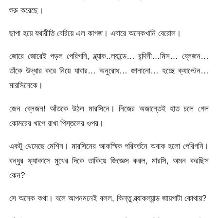
শুরু করেছে।
ছাপা হয়ে যথারীতি বেরিয়ে এল কাগজ। এবারে অনেকখানি বেরোল।
জোরে জোরেই পড়ল পেরিগনি, ব্ল্যাক..ল্যান্ডে… বন্দিনী…মিস… ব্লেজন…
তাঁকে উদ্ধার করে নিয়ে যাবার… অনুরোধ… জানানো… হচ্ছে ক্যাপ্টেন…
মারসিনেকে।
জেন ব্লেজন! আঁতকে উঠল মারসিনে। নিজের অজান্তেই হাত চলে গেল
কোমরের খাপে রাখা পিস্তলের ওপর।
একটু থেমেছে মেশিন। মারসিনের আকস্মিক পরিবর্তনে অবাক হলো পেরিগনি।
বন্ধুর ফ্যাকাসে মুখের দিকে তাকিয়ে জিজ্ঞেস করল, মারসি, অমন করছিস
কেন?
সে অনেক কথা। বলে আপনমনেই বলল, কিন্তু ব্ল্যাকল্যান্ড জায়গাটা কোথায়?