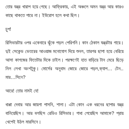
তোর যন্ত্র খারাপ হয়ে গেছে। আফ্রিকায়, এই অঞ্চলে অমন যন্ত্র আর কারও
কাছে থাকতে পারে না। ইউরোপ হলে কথা ছিল।
চুপ!
রিসিভারটার ওপর একেবারে ঝুঁকে পড়ল পেরিগনি। কান ঠেকাল যন্ত্রটার গায়ে।
দুই সেকেন্ড ভেতরের আওয়াজ মনোযোগ দিয়ে শুনল, তারপর ছাপা হয়ে বেরিয়ে
আসা কাগজের ফিতেটার দিকে চাইল। পরক্ষণেই হাত বাড়িয়ে টান মেরে ছিড়ে
নিল লেখা অংশটুকু। মোর্সের অনুবাদ জোরে জোরে পড়ল,ক্যাপ… টেন..
মার…সিনে?
আরে! তোর নামই যে!
ধাপ্পা দেবার আর জায়গা পাসনি, শালা। এটা কোন এক ধরনের ছাপার যন্ত্র
বানিয়েছিস। আর বলছিস রেডিও রিসিভার। গাধা পেয়েছিস আমাকে? প্রায়
খেপেই উঠল মারসিনে।