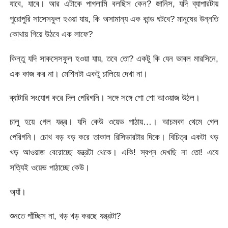
যাবে, যাবে। আর এটাকে পাগলামি বলছিস কেন? জানিস, যদি ব্যাপারটায়
পুরোপুরি সাসেসফুল হওয়া যায়, কি অসামান্য এক কান্ড ঘটবে? মানুষের উন্নতি
কোথায় গিয়ে উঠবে এক লাফে?
কিন্তু যদি সাকসেসফুল হওয়া যায়, তবে তো? একটু কি যেন ভাবল মারসিনে,
এক কাজ কর না। মেশিনটা একটু চালিয়ে দেখা না।
ব্যাটারি সংযোগ করে দিল পেরিগনি। সঙ্গে সঙ্গে শো শো আওয়াজ উঠল।
চালু হয়ে গেল যন্ত্র। যদি কেউ ওয়েভ পাঠায়…। আচমকা থেমে গেল
পেরিগনি। চোখ বড় বড় করে তাকাল রিসিভারটার দিকে। বিচিত্র একটা খড়
খড় আওয়াজ বেরোচ্ছে যন্ত্রটা থেকে। একি! স্বপ্ন দেখছি না তো! এযে
সত্যিই ওয়েভ পাঠাচ্ছে কেউ।
অ্যাঁ।
শুনতে পাঁচ্ছিস না, খড় খড় করছে যন্ত্রটা?