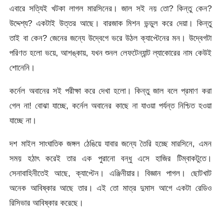
এবারে সত্যিই খটকা লাগল মারসিনের। জাল সই নয় তো? কিন্তু কেন?
উদ্দেশ্য? একটাই উত্তর আছে। বারজাক মিশন ভন্ডুল করে দেয়া। কিন্তু
তাই বা কেন? জেনের জন্যে উদ্বেগে ভরে উঠল ক্যাপ্টেনের মন। উদ্বেগটা
পরিণত হলো ভয়ে, আশঙ্কায়, যখন শুনল লেফটেন্যান্ট ল্যাকোরের নাম কেউই
শোনেনি।
কর্নেল অবানের সই পরীক্ষা করে দেখা হলো। কিন্তু জাল বলে প্রমাণ করা
গেল না! বোঝা যাচ্ছে, কর্নেল অবানের কাছে না যাওয়া পর্যন্ত নিশ্চিত হওয়া
যাচ্ছে না।
দশ মাইল সাংঘাতিক জঙ্গল ঠেঙিয়ে যাবার জন্যে তৈরি হচ্ছে মারসিনে, এমন
সময় হঠাৎ করেই তার এক পুরানো বন্ধু এসে হাজির টিম্বাকটুতে।
সেনাবাহিনীতেই আছে, ক্যাপ্টেন। এঞ্জিনীয়ার। বিজ্ঞান পাগল। ছোটখাট
অনেক আবিষ্কার আছে তার। এই তো মাত্র দুমাস আগে একটা রেডিও
রিসিভার আবিষ্কার করেছে।