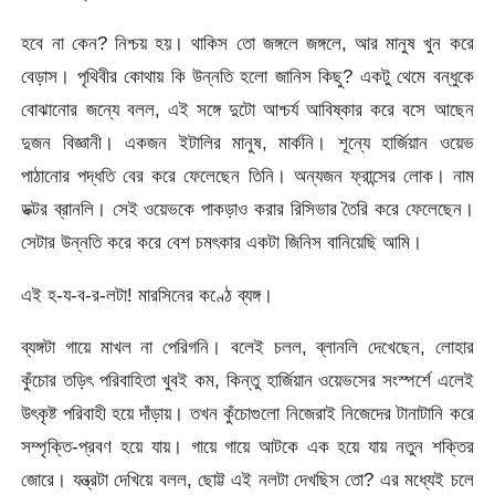
হবে না কেন? নিশ্চয় হয়। থাকিস তো জঙ্গলে জঙ্গলে, আর মানুষ খুন করে
বেড়াস। পৃথিবীর কোথায় কি উন্নতি হলো জানিস কিছু? একটু থেমে বন্ধুকে
বোঝানোর জন্যে বলল, এই সঙ্গে দুটো আশ্চর্য আবিষ্কার করে বসে আছেন
দুজন বিজ্ঞানী। একজন ইটালির মানুষ, মার্কনি। শূন্যে হার্জিয়ান ওয়েভ
পাঠানোর পদ্ধতি বের করে ফেলেছেন তিনি। অন্যজন ফ্রান্সের লোক। নাম
ডক্টর ব্রানলি। সেই ওয়েভকে পাকড়াও করার রিসিভার তৈরি করে ফেলেছেন।
সেটার উন্নতি করে করে বেশ চমৎকার একটা জিনিস বানিয়েছি আমি।
এই হ-য-ব-র-লটা! মারসিনের কণ্ঠে ব্যঙ্গ।
ব্যঙ্গটা গায়ে মাখল না পেরিগনি। বলেই চলল, ব্লানলি দেখেছেন, লোহার
কুঁচোর তড়িৎ পরিবাহিতা খুবই কম, কিন্তু হার্জিয়ান ওয়েভসের সংস্পর্শে এলেই
উৎকৃষ্ট পরিবাহী হয়ে দাঁড়ায়। তখন কুঁচোগুলো নিজেরাই নিজেদের টানাটানি করে
সম্পৃক্তি-প্রবণ হয়ে যায়। গায়ে গায়ে আটকে এক হয়ে যায় নতুন শক্তির
জোরে। যন্ত্রটা দেখিয়ে বলল, ছোট্ট এই নলটা দেখছিস তো? এর মধ্যেই চলে