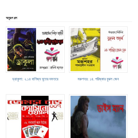
অনুরূপ গল্প
ড্রাকুলা: ২.১৪ বাণিজ্য দূতের দফতরে
মরুশহর: ১৪. পরিষ্কার বুঝল জেন