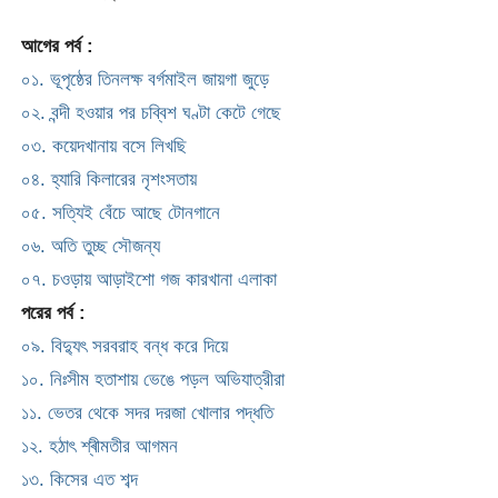
আগের পর্ব :
০১. ভূপৃষ্ঠের তিনলক্ষ বর্গমাইল জায়গা জুড়ে
০২. বন্দী হওয়ার পর চব্বিশ ঘণ্টা কেটে গেছে
০৩. কয়েদখানায় বসে লিখছি
০৪. হ্যারি কিলারের নৃশংসতায়
০৫. সত্যিই বেঁচে আছে টোনগানে
০৬. অতি তুচ্ছ সৌজন্য
০৭. চওড়ায় আড়াইশো গজ কারখানা এলাকা
পরের পর্ব :
০৯. বিদ্যুৎ সরবরাহ বন্ধ করে দিয়ে
১০. নিঃসীম হতাশায় ভেঙে পড়ল অভিযাত্রীরা
১১. ভেতর থেকে সদর দরজা খোলার পদ্ধতি
১২. হঠাৎ শ্ৰীমতীর আগমন
১৩. কিসের এত শব্দ