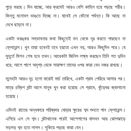
পুড়ে মরছে। দিন যাচ্ছে, আর ক্রমেই আরও বেশি কাহিল হয়ে পড়ছে শরীর।
কিন্তু মনোবল ভাঙতে দিচ্ছে না। যাবেই সে কৌবো পর্যন্ত। কি আছে না
দেখে ছাড়বে না।
একটা ভয়ঙ্কর সম্ভাবনার কথা কিছুতেই মন থেকে দূর করতে পারছেন না
ফ্লোরেন্স। খুন তারা হবেনই তবে হয়তো এখন নয়, আরও কিছুদিন পরে। যে
মুহূর্তে মিশন শেষ হবে তখন। আরেকটা জিনিস লক্ষ্য করছেন তিনি গত দুদিন
ধরে; আশে পাশে অদৃশ্য থেকে সারাক্ষণ তাদের ওপর কারা যেন নজর রাখছে।
সন্দেহটা আরও দৃঢ় হলো বারোই মার্চ তারিখে, একটা গ্রাম পেরিয়ে আসার পর।
মাত্র চব্বিশ ঘন্টা আগে মানুষ খুন করা হয়েছে সে গ্রামে, কুঁড়েঘর জ্বালানো
হয়েছে।
এদিনই রাতের অন্ধকারে পরিষ্কার ঘোড়ার ক্ষুরের শব্দ শুনতে পান ফ্লোরেন্স।
এগিয়ে এল সে শব্দ। ঘন্টাখানেক পরেই আশেপাশের ঘাসবন আর ঝোপঝাড়ে
সড়সড় শব্দ হতে লাগল। লুকিয়ে পড়ছে কারা যেন।