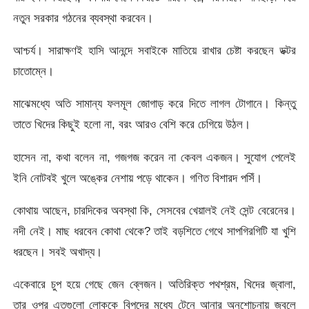
নতুন সরকার গঠনের ব্যবস্থা করবেন।
আশ্চর্য। সারাক্ষণই হাসি আনন্দে সবাইকে মাতিয়ে রাখার চেষ্টা করছেন ডক্টর
চাতোম্নে।
মাঝেমধ্যে অতি সামান্য ফলমূল জোগাড় করে দিতে লাগল টোগানে। কিন্তু
তাতে খিদের কিছুই হলো না, বরং আরও বেশি করে চেগিয়ে উঠল।
হাসেন না, কথা বলেন না, গজগজ করেন না কেবল একজন। সুযোগ পেলেই
ইনি নোটবই খুলে অঙ্কের নেশায় পড়ে থাকেন। গণিত বিশারদ পসিঁ।
কোথায় আছেন, চারদিকের অবস্থা কি, সেসবের খেয়ালই নেই সেন্ট বেরেনের।
নদী নেই। মাছ ধরবেন কোথা থেকে? তাই বড়শিতে গেথে সাপগিরগিটি যা খুশি
ধরছেন। সবই অখাদ্য।
একেবারে চুপ হয়ে গেছে জেন ব্লেজন। অতিরিক্ত পথশ্রম, খিদের জ্বালা,
তার ওপর এতগুলো লোককে বিপদের মধ্যে টেনে আনার অনুশোচনায় জ্বলে