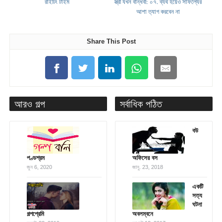
রাইটিং টাইম
স্ত্রী যখন বান্ধবী: ০৭. ব্যর্থ হয়েও সাফল্যের
আশা ত্যাগ করবেন না
Share This Post
আরও গল্প
সর্বাধিক পঠিত
বউ
পণ্ডশ্রম
অফিসের বস
জুন 6, 2020
জানু. 23, 2018
একটি
সত্য
ঘটনা
গল্পপ্রেমি
অবলম্বনে