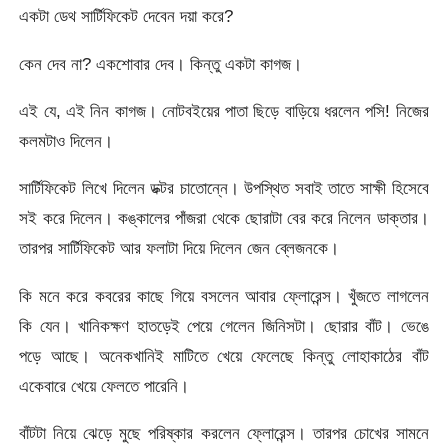
একটা ডেথ সার্টিফিকেট দেবেন দয়া করে?
কেন দেব না? একশোবার দেব। কিন্তু একটা কাগজ।
এই যে, এই নিন কাগজ। নোটবইয়ের পাতা ছিড়ে বাড়িয়ে ধরলেন পসি! নিজের
কলমটাও দিলেন।
সার্টিফিকেট লিখে দিলেন ডক্টর চাতোন্নে। উপস্থিত সবাই তাতে সাক্ষী হিসেবে
সই করে দিলেন। কঙ্কালের পাঁজরা থেকে ছোরাটা বের করে নিলেন ডাক্তার।
তারপর সার্টিফিকেট আর ফলাটা দিয়ে দিলেন জেন ব্লেজনকে।
কি মনে করে কবরের কাছে গিয়ে বসলেন আবার ফ্লোরেন্স। খুঁজতে লাগলেন
কি যেন। খানিকক্ষণ হাতড়েই পেয়ে গেলেন জিনিসটা। ছোরার বাঁট। ভেঙে
পড়ে আছে। অনেকখানিই মাটিতে খেয়ে ফেলেছে কিন্তু লোহাকাঠের বাঁট
একেবারে খেয়ে ফেলতে পারেনি।
বাঁটটা নিয়ে ঝেড়ে মুছে পরিষ্কার করলেন ফ্লোরেন্স। তারপর চোখের সামনে