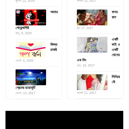
জুলাই 22, 2019
আগস্ট 12, 2017
আমার
বাসর
রাত
গোয়েন্দাগিরি
জুন 17, 2017
জানু. 8, 2020
একটি
বিশুদ্ধ
ভাই ও
চাকরি
একটি
বোনের
এক দিন
সেপ্টে. 6, 2020
নভে. 19, 2017
সিনিয়র
বৌ
প্রেমের ছায়ামূর্তি
আগস্ট 11, 2017
সেপ্টে. 13, 2017