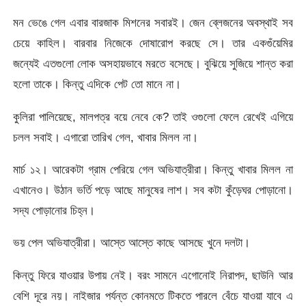
মন ভেঙে গেল এবার বারজাক মিশনের সবারই। জেন ব্লেজনের অবস্থাই সব
চেয়ে কাহিল। বারবার নিজেকে দোষারোপ করছে সে। তার একগুঁয়েমির
জন্যেই এতগুলো লোক অসহায়ভাবে মরতে বসেছে। বুঝিয়ে সুজিয়ে শান্ত করা
হলো তাকে। কিন্তু এদিকে পেট তো মানে না।
কুলিরা পালিয়েছে, মালপত্র বয়ে নেবে কে? তাই ওগুলো ফেলে রেখেই এগিয়ে
চলল সবাই। এগারো তারিখ গেল, খাবার মিলল না।
মার্চ ১২। আরেকটা গ্রাম পেরিয়ে গেল অভিযাত্রীরা। কিন্তু খাবার মিলল না
এখানেও। উঠান ভর্তি পড়ে আছে মানুষের লাশ। সব কটা কুঁড়েঘর পোড়ানো।
সদ্য পোড়ানোর চিহ্ন।
ভয় পেল অভিযাত্রীরা। আস্তে আস্তে কাছে আসছে খুনে দলটা।
কিন্তু ফিরে যাওয়ার উপায় নেই। বরং সামনে এগোনোই নিরাপদ, ছাউনি আর
বেশি দূরে নয়। নাইজার পর্যন্ত কোনমতে টিকতে পারলে বেঁচে যাওয়া যাবে এ