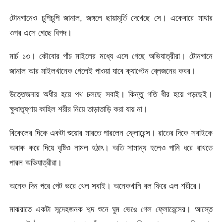
টোনগানেও চুপিচুপি জানাল, জঙ্গলে ছায়ামূর্তি দেখেছে সে। একেবারে মাথার
ওপর এসে গেছে বিপদ।
মার্চ ১৩। কৌবোর পাঁচ মাইলের মধ্যে এসে গেছে অভিযাত্রীরা। টোনগানে
জানাল আর মাইলখানেক গেলেই পাওয়া যাবে ক্যাপ্টেন ব্লেজনের কবর।
উত্তেজনায় অধীর হয়ে পথ চলছে সবাই। কিন্তু গতি ধীর হয়ে পড়ছেই।
ক্ষুধাতৃষ্ণায় কাহিল শরীর নিয়ে তাড়াতাড়ি করা যায় না।
বিকেলের দিকে একটা শুয়োর মারতে পারলেন ফ্লোরেন্স। রাতের দিকে সবাইকে
অবাক করে দিয়ে বৃষ্টিও নামল হঠাৎ। অতি সামান্য হলেও পানি ধরে রাখতে
পারল অভিযাত্রীরা।
অনেক দিন পরে পেট ভরে খেল সবাই। অনেকখানি বল ফিরে এল শরীরে।
মাঝরাতে একটা সন্দেহজনক শব্দ শুনে ঘুম ভেঙে গেল ফ্লোরেন্সের। আস্তে