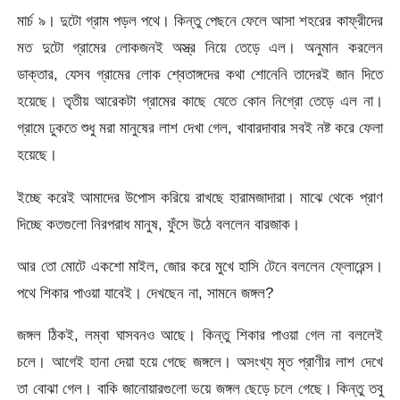
মার্চ ৯। দুটো গ্রাম পড়ল পথে। কিন্তু পেছনে ফেলে আসা শহরের কাফ্রীদের
মত দুটো গ্রামের লোকজনই অস্ত্র নিয়ে তেড়ে এল। অনুমান করলেন
ডাক্তার, যেসব গ্রামের লোক শ্বেতাঙ্গদের কথা শোনেনি তাদেরই জান দিতে
হয়েছে। তৃতীয় আরেকটা গ্রামের কাছে যেতে কোন নিগ্রো তেড়ে এল না।
গ্রামে ঢুকতে শুধু মরা মানুষের লাশ দেখা গেল, খাবারদাবার সবই নষ্ট করে ফেলা
হয়েছে।
ইচ্ছে করেই আমাদের উপোস করিয়ে রাখছে হারামজাদারা। মাঝে থেকে প্রাণ
দিচ্ছে কতগুলো নিরপরাধ মানুষ, ফুঁসে উঠে বললেন বারজাক।
আর তো মোটে একশো মাইল, জোর করে মুখে হাসি টেনে বললেন ফ্লোরেন্স।
পথে শিকার পাওয়া যাবেই। দেখছেন না, সামনে জঙ্গল?
জঙ্গল ঠিকই, লম্বা ঘাসবনও আছে। কিন্তু শিকার পাওয়া গেল না বললেই
চলে। আগেই হানা দেয়া হয়ে গেছে জঙ্গলে। অসংখ্য মৃত প্রাণীর লাশ দেখে
তা বোঝা গেল। বাকি জানোয়ারগুলো ভয়ে জঙ্গল ছেড়ে চলে গেছে। কিন্তু তবু