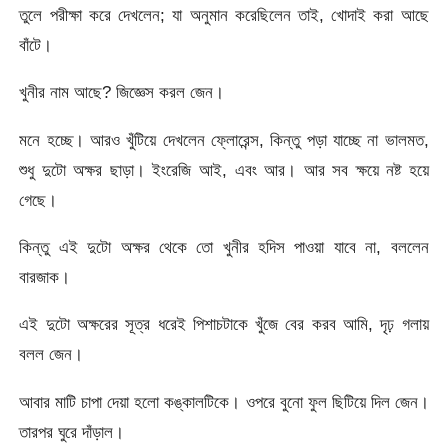
তুলে পরীক্ষা করে দেখলেন; যা অনুমান করেছিলেন তাই, খোদাই করা আছে
বাঁটে।
খুনীর নাম আছে? জিজ্ঞেস করল জেন।
মনে হচ্ছে। আরও খুঁটিয়ে দেখলেন ফ্লোরেন্স, কিন্তু পড়া যাচ্ছে না ভালমত,
শুধু দুটো অক্ষর ছাড়া। ইংরেজি আই, এবং আর। আর সব ক্ষয়ে নষ্ট হয়ে
গেছে।
কিন্তু এই দুটো অক্ষর থেকে তো খুনীর হদিস পাওয়া যাবে না, বললেন
বারজাক।
এই দুটো অক্ষরের সূত্র ধরেই পিশাচটাকে খুঁজে বের করব আমি, দৃঢ় গলায়
বলল জেন।
আবার মাটি চাপা দেয়া হলো কঙ্কালটিকে। ওপরে বুনো ফুল ছিটিয়ে দিল জেন।
তারপর ঘুরে দাঁড়াল।