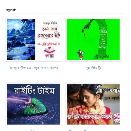
অনুরূপ গল্প
রহস্যের দ্বীপ: ০৬. বেলুন থেকে নামার পর
দ্যা গিভিং ট্রি