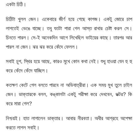
একটা চিঠি।
চিঠিটা খুলল জেন। একেবারে জীর্ণ হয়ে গেছে কাগজ। একটু জোরে চাপ
লাগতেই ভেঙে যাচ্ছে। তবু যতটা পারা গেল আস্ত রাখার চেষ্টা করল সে।
চিনতে পারল। সে-ই অনেকদিন আগে লিখেছিল ভাইয়ের কাছে। তারপর আর
পারল না জেন। ঝর ঝর করে কেঁদে ফেলল।
সবাই চুপ, স্থির হয়ে আছে, কারও মুখে কোন কথা নেই। শুধু হাওয়া যেন হু হু
করে কেঁদে কেঁদে যাচ্ছিল।
কতক্ষণ কেটে গেল বলতে পারবে না অভিযাত্রীরা। এক সময় মুখ তুলে চাইল
জেন। ডাক্তারকে বলল, কঙ্কালটা একটু পরীক্ষা করে দেখবেন, ডক্টর? কি
করে মারা গেল?
নিশ্চয়ই। হাত লাগালেন ডাক্তার। আবার নীরবতা। অধীর আগ্রহে অপেক্ষা
করতে লাগল সবাই।