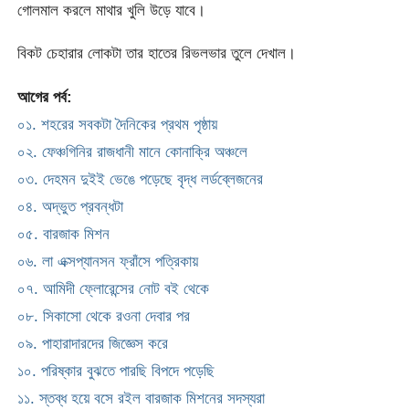
গোলমাল করলে মাথার খুলি উড়ে যাবে।
বিকট চেহারার লোকটা তার হাতের রিভলভার তুলে দেখাল।
আগের পর্ব:
০১. শহরের সবকটা দৈনিকের প্রথম পৃষ্ঠায়
০২. ফেঞ্চগিনির রাজধানী মানে কোনাক্রি অঞ্চলে
০৩. দেহমন দুইই ভেঙে পড়েছে বৃদ্ধ লর্ডব্লেজনের
০৪. অদ্ভুত প্রবন্ধটা
০৫. বারজাক মিশন
০৬. লা এক্সপ্যানসন ফ্রাঁসে পত্রিকায়
০৭. আমিদী ফ্লোরেন্সের নোট বই থেকে
০৮. সিকাসো থেকে রওনা দেবার পর
০৯. পাহারাদারদের জিজ্ঞেস করে
১০. পরিষ্কার বুঝতে পারছি বিপদে পড়েছি
১১. স্তব্ধ হয়ে বসে রইল বারজাক মিশনের সদস্যরা