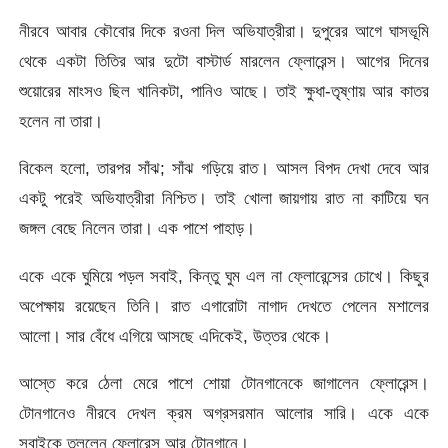
নীরবে আবার কৌবোর দিকে রওনা দিল অভিযাত্রীরা। দুপুরের আগে ঘাসভূমি
থেকে একটা তিতির আর দুটো বাস্টার্ড মারলেন ফ্লোরেন্স। আগের দিনের
শুয়োরের মাংসও ছিল খানিকটা, পানিও আছে। তাই ক্ষুধা-তৃষ্ণায় আর কাতর
হলেন না তারা।
বিকেল হলো, তারপর সাঁঝ; সাঁঝ গড়িয়ে রাত। আসল বিপদ দেখা দেবে আর
একটু পরেই অভিযাত্রীরা নিশ্চিত। তাই খোলা জায়গায় রাত না কাটিয়ে ঘন
জঙ্গল বেছে নিলেন তারা। এক পাশে পাহাড়।
একে একে ঘুমিয়ে পড়ল সবাই, কিন্তু ঘুম এল না ফ্লোরেন্সের চোখে। কিছুর
অপেক্ষায় রয়েছেন তিনি। রাত এগারোটা নাগাদ দেখতে পেলেন মশালের
আলো। সার বেঁধে এগিয়ে আসছে এদিকেই, উত্তর থেকে।
আস্তে করে ঠেলা মেরে পাশে শোয়া টোনগানেকে জাগালেন ফ্লোরেন্স।
টোনগানেও নীরবে দেখল ক্রম অগ্রসরমান আলোর সারি। একে একে
সবাইকে তুললেন ফ্লোরেন্স আর টোনগানে।