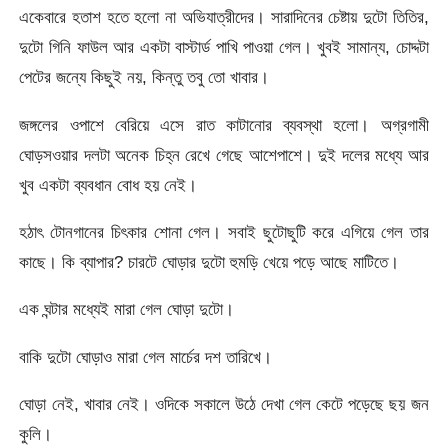
একেবারে হতাশ হতে হলো না অভিযাত্রীদের। সারাদিনের চেষ্টায় দুটো তিতির,
দুটো গিনি ফাউল আর একটা বাস্টার্ড পাখি পাওয়া গেল। খুবই সামান্য, চোদ্দটা
পেটের জন্যে কিছুই নয়, কিন্তু তবু তো খাবার।
জঙ্গলের ওপাশে বেরিয়ে এসে রাত কাটানোর ব্যবস্থা হলো। অগ্রগামী
ঘোড়সওয়ার দলটা অনেক চিহ্ন রেখে গেছে আশেপাশে। দুই দলের মধ্যে আর
খুব একটা ব্যবধান বোধ হয় নেই।
হঠাৎ টোনগানের চিৎকার শোনা গেল। সবাই ছুটোছুটি করে এগিয়ে গেল তার
কাছে। কি ব্যাপার? চারটে ঘোড়ার দুটো হুমড়ি খেয়ে পড়ে আছে মাটিতে।
এক ঘন্টার মধ্যেই মারা গেল ঘোড়া দুটো।
বাকি দুটো ঘোড়াও মারা গেল মার্চের দশ তারিখে।
ঘোড়া নেই, খাবার নেই। ওদিকে সকালে উঠে দেখা গেল কেটে পড়েছে ছয় জন
কুলি।