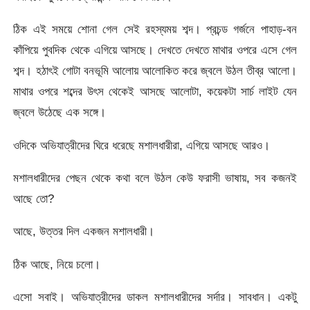
ঠিক এই সময়ে শোনা গেল সেই রহস্যময় শব্দ। প্রচন্ড গর্জনে পাহাড়-বন
কাঁপিয়ে পুবদিক থেকে এগিয়ে আসছে। দেখতে দেখতে মাথার ওপরে এসে গেল
শব্দ। হঠাৎই গোটা বনভূমি আলোয় আলোকিত করে জ্বলে উঠল তীব্র আলো।
মাথার ওপরে শব্দের উৎস থেকেই আসছে আলোটা, কয়েকটা সার্চ লাইট যেন
জ্বলে উঠেছে এক সঙ্গে।
ওদিকে অভিযাত্রীদের ঘিরে ধরেছে মশালধারীরা, এগিয়ে আসছে আরও।
মশালধারীদের পেছন থেকে কথা বলে উঠল কেউ ফরাসী ভাষায়, সব কজনই
আছে তো?
আছে, উত্তর দিল একজন মশালধারী।
ঠিক আছে, নিয়ে চলো।
এসো সবাই। অভিযাত্রীদের ডাকল মশালধারীদের সর্দার। সাবধান। একটু