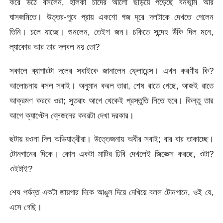
করে উঠে বসলেন, হালকা চাঁদের আলো ছড়িয়ে পড়েছে বনভূমি আর
ঘাসজমিতে। উত্তর-পুবে প্রায় একশো গজ দূরে দলটাকে দেখতে পেলেন
তিনি। চলে যাচ্ছে। গুনলেন, তেইশ জন। চকিতে সন্দেহ উঁকি দিল মনে,
ল্যাকোর আর তার দলবল নয় তো?
সকালে ব্যাপারটা দলের সবাইকে জানালেন ফ্লোরেন্স। এখন করণীয় কি?
আলোচনায় বসল সবাই। অনুমান করল তারা, শেষ রাতে গেছে, আজই রাতে
আক্রমণ করবে ওরা; সুতরাং আগে থেকেই প্রস্তুতি নিতে হবে। কিন্তু তার
আগে ক্যাপ্টেন ব্লেজনের কবরটা দেখা দরকার।
ছটায় রওনা দিল অভিযাত্রীরা। উত্তেজনায় অধীর সবাই; বার বার তাকাচ্ছে।
টোনগানের দিকে। কোন একটা মাটির ঢিবি দেখলেই জিজ্ঞেস করছে, ওটা?
ওইটাই?
শেষ পর্যন্ত একটা জায়গার দিকে আঙুল দিয়ে দেখিয়ে বলল টোনগানে, ওই যে,
এসে গেছি।