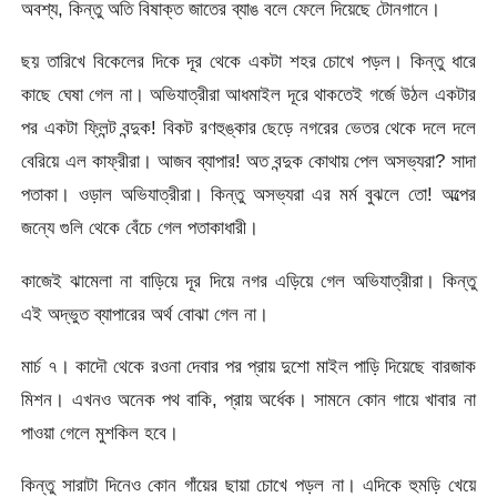
অবশ্য, কিন্তু অতি বিষাক্ত জাতের ব্যাঙ বলে ফেলে দিয়েছে টোনগানে।
ছয় তারিখে বিকেলের দিকে দূর থেকে একটা শহর চোখে পড়ল। কিন্তু ধারে
কাছে ঘেষা গেল না। অভিযাত্রীরা আধমাইল দূরে থাকতেই গর্জে উঠল একটার
পর একটা ফ্লিন্ট বন্দুক! বিকট রণহুঙ্কার ছেড়ে নগরের ভেতর থেকে দলে দলে
বেরিয়ে এল কাফ্রীরা। আজব ব্যাপার! অত বন্দুক কোথায় পেল অসভ্যরা? সাদা
পতাকা। ওড়াল অভিযাত্রীরা। কিন্তু অসভ্যরা এর মর্ম বুঝলে তো! অল্পের
জন্যে গুলি থেকে বেঁচে গেল পতাকাধারী।
কাজেই ঝামেলা না বাড়িয়ে দূর দিয়ে নগর এড়িয়ে গেল অভিযাত্রীরা। কিন্তু
এই অদ্ভুত ব্যাপারের অর্থ বোঝা গেল না।
মার্চ ৭। কাদৌ থেকে রওনা দেবার পর প্রায় দুশো মাইল পাড়ি দিয়েছে বারজাক
মিশন। এখনও অনেক পথ বাকি, প্রায় অর্ধেক। সামনে কোন গায়ে খাবার না
পাওয়া গেলে মুশকিল হবে।
কিন্তু সারাটা দিনেও কোন গাঁয়ের ছায়া চোখে পড়ল না। এদিকে হুমড়ি খেয়ে