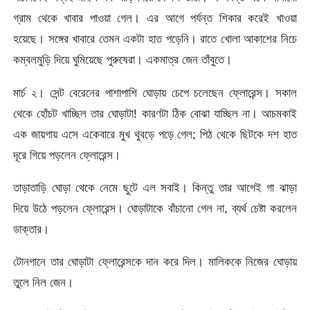
গ্রাম থেকে খাবার পাওয়া গেল। এর আগে পর্যন্ত শিকার করেই খাওয়া
হয়েছে। সঙ্গের খাবারে তেমন একটা হাত পড়েনি। রাতে খোলা আকাশের নিচে
কম্বলমুড়ি দিয়ে ঘুমিয়েছে পুরুষেরা। একমাত্র জেন তাঁবুতে।
মার্চ ২। সেন্ট বেরেনের পাশাপাশি ঘোড়ায় চেপে চলেছেন ফ্লোরেন্স। সকাল
থেকে হোঁচট খাচ্ছিল তার ঘোড়াটা! কারণটা ঠিক বোঝা যাচ্ছিল না। আচমকাই
এক জায়গায় এসে একেবারে মুখ থুবড়ে পড়ে গেল; পিঠ থেকে ছিটকে দশ হাত
দূরে গিয়ে পড়লেন ফ্লোরেন্স।
তাড়াতাড়ি ঘোড়া থেকে নেমে ছুটে এল সবাই। কিন্তু তার আগেই গা ঝাড়া
দিয়ে উঠে পড়লেন ফ্লোরেন্স। ঘোড়াটাকে বাঁচানো গেল না, ব্যর্থ চেষ্টা করলেন
ডাক্তার।
টোনগানে তার ঘোড়াটা ফ্লোরেন্সকে দান করে দিল। মালিককে নিজের ঘোড়ায়
তুলে নিল জেন।