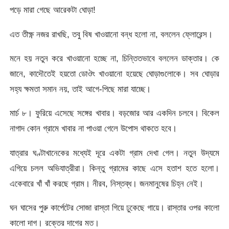
পড়ে মারা গেছে আরেকটা ঘোড়া!
এত তীক্ষ্ণ নজর রাখছি, তবু বিষ খাওয়ানো বন্ধ হলো না, বললেন ফ্লোরেন্স।
মনে হয় নতুন করে খাওয়ানো হচ্ছে না, চিন্তিতভাবে বললেন ডাক্তার। কে
জানে, কাদৌতেই হয়তো ডোঔং খাওয়ানো হয়েছে ঘোড়াগুলোকে। সব ঘোড়ার
সহ্য ক্ষমতা সমান নয়, তাই আগে-পিছে মারা যাচ্ছে।
মার্চ ৮। ফুরিয়ে এসেছে সঙ্গের খাবার। বড়জোর আর একদিন চলবে। বিকেল
নাগাদ কোন গ্রামে খাবার না পাওয়া গেলে উপোস থাকতে হবে।
যাত্রার ঘণ্টাখানেকের মধ্যেই দূরে একটা গ্রাম দেখা গেল। নতুন উদ্যমে
এগিয়ে চলল অভিযাত্রীরা। কিন্তু গ্রামের কাছে এসে হতাশ হতে হলো।
একেবারে খাঁ খাঁ করছে গ্রাম। নীরব, নিস্তব্ধ। জনমানুষের চিহ্ন নেই।
ঘন ঘাসের পুরু কার্পেটের সোজা রাস্তা গিয়ে ঢুকেছে গায়ে। রাস্তার ওপর কালো
কালো দাগ। রক্তের দাগের মত।