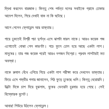
দ্বিধা করলেন বারজাক। কিন্তু শেষ পর্যন্ত দলের সবাইকে গ্রামে ঢোকার
আদেশ দিলেন, গিয়ে দেখাই যাক না কি ঘটেছে।
আগে গেলেন ফ্লোরেন্স আর ডাক্তার।
গায়ে ঢুকতেই বিশ্রী পচা দুর্গন্ধ এসে ঝাপটা মারল নাকে। আরও কয়েক গজ
এগোতেই বোঝা গেল কারণটা। পচে ফুলে ঢোল হয়ে আছে একটা লাশ।
মানুষের। তার গজ কয়েক পরেই আরও দশজন নিগ্রো। প্রথম লাশটারই মত
অবস্থা।
নাকে রুমাল বেঁধে এগিয়ে গিয়ে একটা লাশ পরীক্ষা করে দেখলেন ডাক্তার।
ফিরে এসে গম্ভীর গলায় জানালেন, পিঠ ফুড়ে ঢুকেছে গুলি। কিন্তু বেরোয়নি।
উল্টো দিকে চাপ দিয়ে বুঝলাম, বুকের ভেতরটা চুরমার হয়ে গেছে। সেই
বিস্ফোরক বুলেট।
আবার! শিউরে উঠলেন ফ্লোরেন্স।