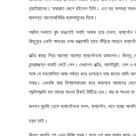
হ্যাটেরাসের। সারারাত জেগে রইলেন তিনি। এত বড় অসাধ্য সাধন ক
জ্বলন্ত আগ্নেয়গিরির জ্বালামুখের দিকে।
পরদিন সকালে ঘুম ভাঙতেই সবাই অবাক হয়ে দেখল, ক্যাপ্টেন ত
কিছুদূরে একটা পাথরের ওপর যন্ত্রপাতি হাতে দাঁড়িয়ে আছেন ক্যাপ
ডক্টর কাছে গিয়ে আস্তে আস্তে ক্যাপ্টেনকে ডাকলেন। কিন্তু 
তন্দ্রাচ্ছন্ন ভাবটা কেটে গেল। দেখলেন ডক্টর, আলটামন্ট, বেল
সঙ্গে যে সহযোগিতা আজ পর্যন্ত করে চলেছেন তার জন্যে আমি আ
সবার। এমনকি যারা বিশ্বাসঘাতকা করে মাঝপথে আমাদের ফেলে
প্রতিশ্রুতি মত তাদের পাওনা ঠিকই মিটিয়ে দেব। যার যা পাওনা ত
জনসন মুচকি হেসে ক্যাপ্টেনকে বলল, ক্যাপ্টেন, মনে হচ্ছে আপন
হয়ত তাই।
কিন্তু আপনি তো এখন দিব্যি সুস্থ। মৃত্যু তো আর মাথার কাছে