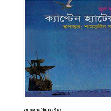
২৩. এত বড় বিজয়ের গৌরবে