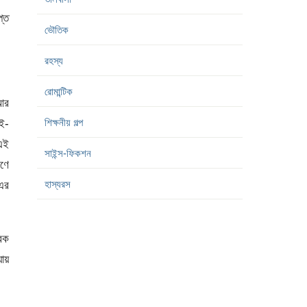
প্ত
ভৌতিক
রহস্য
রোমান্টিক
আর
শিক্ষনীয় গল্প
ই-
 এই
সাইন্স-ফিকশন
রণে
হাস্যরস
-এর
্বক
যায়