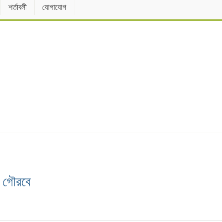
শর্তাবলী
যোগাযোগ
র গৌরবে