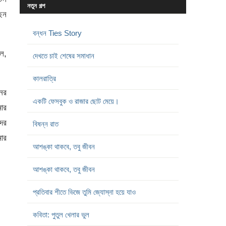
নতুন গল্প
ছেন
বন্ধন Ties Story
খল,
দেখতে চাই শেষের সমাধান
কালরাত্রি
নের
একটি ফেসবুক ও রাজার ছোট মেয়ে।
মার
দের
বিষন্ন রাত
ার
আশঙ্কা থাকবে, তবু জীবন
আশঙ্কা থাকবে, তবু জীবন
প্রতিবার শীতে ভিজে তুমি জ্যোস্না হয়ে যাও
কবিতা: পুতুল খেলার ভুল