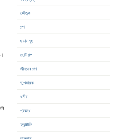
কৌতুক
গল্প
ছড়াসমূহ
কে।
ছোট গল্প
জীবনের গল্প
দু:খদায়ক
ধর্মীয়
িনি
প্রবন্ধ
ফ্যান্টাসি
ভালবাসা