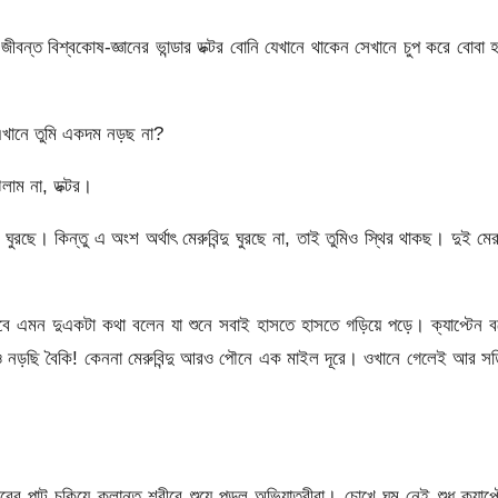
ন্ত বিশ্বকোষ-জ্ঞানের ভান্ডার ডক্টর বোনি যেখানে থাকেন সেখানে চুপ করে বোবা 
 এখানে তুমি একদম নড়ছ না?
লাম না, ডক্টর।
ুরছে। কিন্তু এ অংশ অর্থাৎ মেরুবিন্দু ঘুরছে না, তাই তুমিও স্থির থাকছ। দুই মে
ভাবে এমন দুএকটা কথা বলেন যা শুনে সবাই হাসতে হাসতে গড়িয়ে পড়ে। ক্যাপ্টেন 
েও নড়ছি বৈকি! কেননা মেরুবিন্দু আরও পৌনে এক মাইল দূরে। ওখানে গেলেই আর সত
 পাট চুকিয়ে ক্লান্ত শরীরে শুয়ে পড়ল অভিযাত্রীরা। চোখে ঘুম নেই শুধু ক্যাপ্