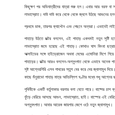
কিছুক্ষণ পর অভিযাত্রীদের যাত্রা শুরু হল। এবার আর বরফ বা সম
লাভাস্রোত। দাউ দাউ করে থেকে থেকে জ্বলে উঠছে আগুনের হ
প্রথমে ডাক, তারপর ক্যাপ্টেন এবং পেছনে অন্যরা। এভাবেই লাই
পাহাড়ে উঠতে ডক্টর বললেন, এই পাহাড় একদমই নতুন সৃষ্টি 
লাভাস্রোত জমে হয়েছে এই পাহাড়। কোথাও ঘাস কিংবা ছত্রাকে
অক্সাইডের সঙ্গে হাইড্রোজেন অথবা মেঘের এমোনিয়া মিশে গিয়ে 
পাহাড়ের। ডক্টর আরও বললেন-অগ্নুৎপাত থেকে এভাবে অনেক পাহাড়
সৃষ্ট আগ্নেয়গিরি এসব পাথরের স্তুপ বের করে দেয় জ্বালামুখ দিয়ে
কাছে মঁনুয়াভো পাহাড় মাত্র আটচল্লিশ ঘণ্টার মধ্যে শুধু আগ্নেয় 
পৃথিবীকে একটি বর্তুলাকার বয়লার বলা যেতে পারে। বাষ্পের চা
ফুঁড়ে বেরিয়ে আসছে আগুন, লাভাস্রোত, ছাই। বাস্পের এই বেরিয়
অগ্ন্যুৎপাত। আবার আরেক জায়গায় জেগে ওঠে নতুন জ্বালামুখ।