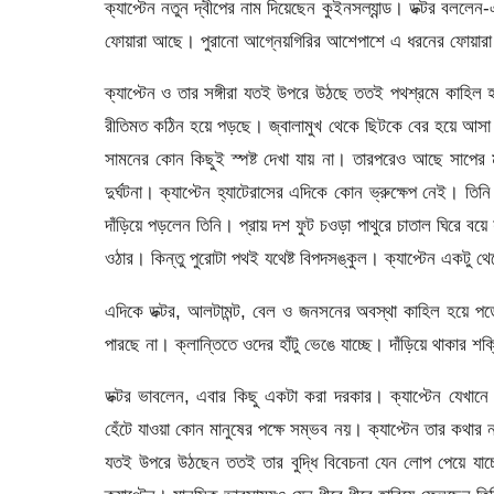
ক্যাপ্টেন নতুন দ্বীপের নাম দিয়েছেন কুইনসল্যান্ড। ডক্টর বললেন
ফোয়ারা আছে। পুরানো আগ্নেয়গিরির আশেপাশে এ ধরনের ফোয়ারা 
ক্যাপ্টেন ও তার সঙ্গীরা যতই উপরে উঠছে ততই পথশ্রমে কাহ
রীতিমত কঠিন হয়ে পড়ছে। জ্বালামুখ থেকে ছিটকে বের হয়ে আসা উ
সামনের কোন কিছুই স্পষ্ট দেখা যায় না। তারপরেও আছে সাপের 
দুর্ঘটনা। ক্যাপ্টেন হ্যাটেরাসের এদিকে কোন ভ্রুক্ষেপ নেই।
দাঁড়িয়ে পড়লেন তিনি। প্রায় দশ ফুট চওড়া পাথুরে চাতাল ঘিরে 
ওঠার। কিন্তু পুরোটা পথই যথেষ্ট বিপদসঙ্কুল। ক্যাপ্টেন একটু 
এদিকে ডক্টর, আলটামন্ট, বেল ও জনসনের অবস্থা কাহিল হয়ে পড়ে
পারছে না। ক্লান্তিতে ওদের হাঁটু ভেঙে যাচ্ছে। দাঁড়িয়ে থাকার 
ডক্টর ভাবলেন, এবার কিছু একটা করা দরকার। ক্যাপ্টেন যেখান
হেঁটে যাওয়া কোন মানুষের পক্ষে সম্ভব নয়। ক্যাপ্টেন তার কথা
যতই উপরে উঠছেন ততই তার বুদ্ধি বিবেচনা যেন লোপ পেয়ে যাচ্