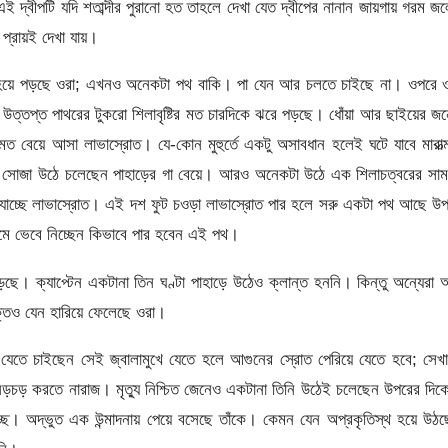
-এই দ্বীপটি যদি শতাব্দীর পুরানো হত তাহলে দেখা যেত দ্বীপের নানান জায়গায় গরম জ
প্রায়ই দেখা যায়।
িল হয়ে পড়ছে ওরা; এখনও অনেকটা পথ বাকি। পা যেন আর চলতে চাইছে না। ওপরে ও
ত্তপ্ত পাথরের টুকরো শিলাবৃষ্টির মত চারদিকে ঝরে পড়ছে। ধোঁয়া আর ছাইয়ের জন
মত বেয়ে আসা লাভাস্রোত। যে-কোন মুহুর্তে একটু অসাবধান হলেই ঘটে যাবে মারাত
 তিনি সোজা উঠে চলেছেন পাহাড়ের গা বেয়ে। আরও অনেকটা উঠে এক শিলাচত্বরের সা
বয়ে যাচ্ছে লাভাস্রোত। এই দশ ফুট চওড়া লাভাস্রোত পার হলে সরু একটা পথ আছে উ
থেমে ভেবে নিচ্ছেন কিভাবে পার হবেন এই পথ।
ছে। ক্যাপ্টেন একটানা তিন ঘণ্টা পাহাড়ে উঠেও ক্লান্ত হননি। কিন্তু অন্যেরা
শক্তিও যেন হারিয়ে ফেলেছে ওরা।
ে যেতে চাইছেন সেই জ্বালামুখে যেতে হলে আগুনের স্রোত পেরিয়ে যেতে হবে; সেখ
র নড়চড় করতে নারাজ। মৃত্যু নিশ্চিত জেনেও একটানা তিনি উঠেই চলেছেন উপরের দি
ছে। অদ্ভুত এক উন্মাদনায় পেয়ে বসেছে তাঁকে। কেমন যেন অপ্রকৃতিস্থ হয়ে উঠ