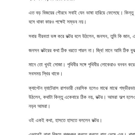
এত বড় বিজয়ের গৌরবে সবাই যেন ভাষা হারিয়ে ফেলেছে। কিন্তু জীব
বসে থাকা কারও পক্ষেই সম্ভব নয়।
সবার নীরবতা ভঙ্গ করে ডক্টর বলে উঠলেন, জনসন, তুমি কি জান,
জনসন ডক্টরের কথা ঠিক ধরতে পারল না। জ্বি! মানে আমি ঠিক বুঝ
মানে তো খুবই সোজা। পৃথিবীর সঙ্গে পৃথিবীর লোকেরাও বনবন করে ঘ
সবসময় স্থির থাকে।
ক্যাপ্টেন হ্যাটেরাস রাশভারী বেরসিক হলেও মাঝে মাঝে গম্ভীর
উঠলেন, কথাটা কিন্তু একেবারে ঠিক নয়, ডক্টর। আমরা অল্প হল
নড়ব আমরা।
ওই একই কথা, হাসতে হাসতে বললেন ডক্টর।
এভাবেই নানা বিষয়ে গল্পগুজব করতে করতে রাত নেমে এল। খাবারের