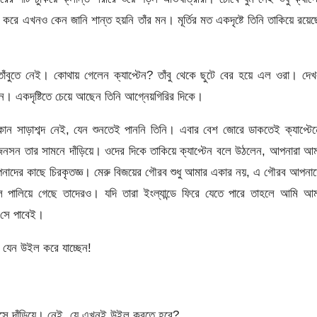
রে এখনও কেন জানি শান্ত হয়নি তাঁর মন। মূর্তির মত একদৃষ্টে তিনি তাকিয়ে রয়ে
াঁবুতে নেই। কোথায় গেলেন ক্যাপ্টেন? তাঁবু থেকে ছুটে বের হয়ে এল ওরা। দে
্টেন। একদৃষ্টিতে চেয়ে আছেন তিনি আগ্নেয়গিরির দিকে।
কোন সাড়াশব্দ নেই, যেন শুনতেই পাননি তিনি। এবার বেশ জোরে ডাকতেই ক্যাপ্টে
 ও জনসন তার সামনে দাঁড়িয়ে। ওদের দিকে তাকিয়ে ক্যাপ্টেন বলে উঠলেন, আপনারা আ
পনাদের কাছে চিরকৃতজ্ঞ। মেরু বিজয়ের গৌরব শুধু আমার একার নয়, এ গৌরব আপনা
 পালিয়ে গেছে তাদেরও। যদি তারা ইংল্যান্ডে ফিরে যেতে পারে তাহলে আমি আম
া সে পাবেই।
ি যেন উইল করে যাচ্ছেন!
 এসে দাঁড়িয়ে। নেই, যে এখনই উইল করতে হবে?