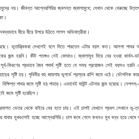
ুদ্রে নয়। জীবন্ত আগ্নেয়গিরির জ্বলন্ত জ্বালামুখে; যেখান থেকে বেরুচ্ছে উত্ত
লকা।
নবদ্ধভাবে ধীরে ধীরে উপরে উঠতে লাগল অভিযাত্রীরা।
হয়েছে। ভূতাত্ত্বিকরা দেখলেই বলে দিতে পারতেন এটার বয়স কত। আলগা পাথর 
র জন্ম হয়নি। কীট পতঙ্গও নেই কোথাও। জ্বালামুখ দিয়ে বের হওয়া কার্বন-ডা
সূর্য-কিরণের প্রভাবে জৈব পদার্থ সৃষ্টি হতে যে সময় প্রয়োজন সেই বয়সও হয়নি
ের সৃষ্টি হয়। পৃথিবীর বহু জায়গায় ভূগর্ভে প্রস্তর রাশি জমে ওঠে। ভৌগলিক কা
। বিক্ষিপ্ত পাথর জমে সৃষ্টি হয় পাহাড়। এভাবেই মাউন্ট এটনার জন্ম হয়েছে। নেপলস্
ছাই জমে সৃষ্টি হয়েছিল।
প ক্রমাগত ভেতর থেকে বাইরে বের হতে চায়। এই চাপই যেখানে প্রবল সেখানে ভূ-ত
ে যাবার মুখগুলোই হচ্ছে আগ্নেয়গিরি। চাপ কমে গেলে কখনও মুখ বন্ধ হয়ে থেমে 