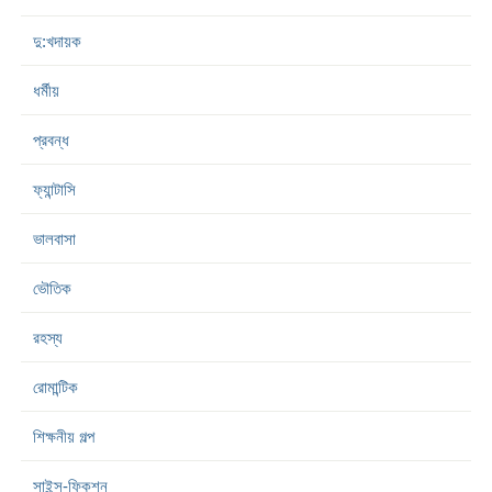
দু:খদায়ক
ধর্মীয়
প্রবন্ধ
ফ্যান্টাসি
ভালবাসা
ভৌতিক
রহস্য
রোমান্টিক
শিক্ষনীয় গল্প
সাইন্স-ফিকশন