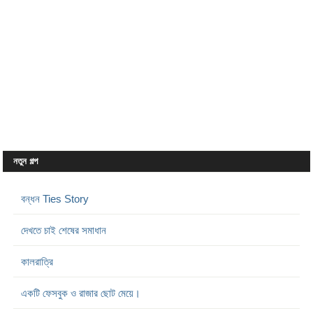
নতুন গল্প
বন্ধন Ties Story
দেখতে চাই শেষের সমাধান
কালরাত্রি
একটি ফেসবুক ও রাজার ছোট মেয়ে।