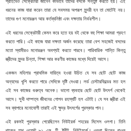
প্রাইভেট সেক্রেটারী জানেন কীভাবে তাদের বসকে সন্তুষ্ট করতে হয়। এই
ধরনের কাজ যারা করেন তারা যে সবসময় অপরূপ সুন্দরী হন তা মোটেই নয়।
তাদের গুণ মনোরঞ্জন আর কর্তব্যনিষ্ঠা এবং দক্ষতায় নির্ভরশীল।
এই ধরনের সেক্রেটারী কেমন করে হতে হয় বই থেকে বহু শিক্ষা আমরা গ্রহণ
করতে পারি। এই কাজে যারা দক্ষতা অর্জন করেছে তারা বেশ সহজেই বসদের
মতো স্বামীরও মনোরঞ্জন অবশ্যই করতে পারবে। পারিবারিক শান্তি কিন্তু
স্ত্রীদের সুন্দর চিন্তা, শিক্ষা আর করণীয় কাজের মধ্যে দিয়েই আসে।
একজন মহিলার প্রাথমিক দায়িত্ব হওয়া উচিত যে সব ছোট ছোট কাজ
অন্যদের খুশি করতে পারে সেদিকে দৃষ্টি দেওয়া। লর্ড চেস্টারফিল্ডের মত হল
এই সব কাজের গুরুত্ব অনেক। ভালো ব্যবহার ছোট ছোট উৎসর্গ থেকেই
আসে। সুখী দাম্পত্য জীবনের গোপন রহস্যটি হল এটাই। যে সব স্ত্রীরা এই
সব ব্যাপারে মনোযোগী তারাই এই ক্ষুদ্র উৎসর্গের পুরস্কার পান।
এই রকমই পুরস্কার পেয়েছিলেন নিউইয়র্ক শহরের মিসেস ওলগা। তিনি
থাকেন হাথ ওয়েস্ট ৮১ এম. টি. ষ্ট্রীট, নিউইয়র্কে। ওলগা ছিলেন রাওল