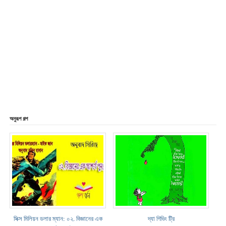
অনুরূপ গল্প
সিক্স মিলিয়ন ডলার ম্যান: ০২. বিজ্ঞানের এক
দ্যা গিভিং ট্রি