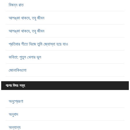
বিষন্ন রাত
আশঙ্কা থাকবে, তবু জীবন
আশঙ্কা থাকবে, তবু জীবন
প্রতিবার শীতে ভিজে তুমি জ্যোস্না হয়ে যাও
কবিতা: পুতুল খেলার ভুল
জোনাকিগুলো
গল্পের বিষয় সমূহ
অনুপ্রেরণা
অনুবাদ
অন্যান্য