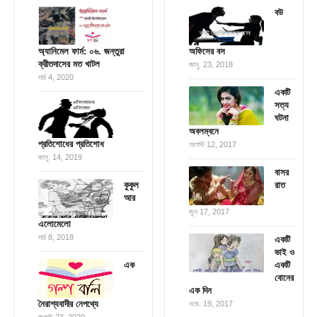
বউ
অ্যানিমেল ফার্ম: ০৬. জন্তুরা
অফিসের বস
ক্রীতদাসের মত খাটল
জানু. 23, 2018
মার্চ 4, 2020
একটি
সত্য
ঘটনা
অবলম্বনে
প্রতিশোধের প্রতিশোধ
আগস্ট 12, 2017
জানু. 14, 2019
বাসর
কুকুল
রাত
আর
জুন 17, 2017
এলোমেলো
মার্চ 8, 2018
একটি
ভাই ও
এক
একটি
বোনের
এক দিন
নৈরাশ্যবাদীর নেপথ্যে
নভে. 19, 2017
জুলাই 23, 2020