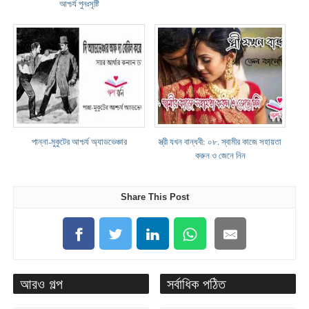
আশ্চর্য পুনঃসৃষ্টি
পান্না-মুকুটের আশ্চর্য অ্যাডভেঞ্চার
স্ত্রী যখন বান্ধবী: ০৮. স্বামীর কাজে সহায়তা
করুন ও জেনে নিন
Share This Post
আরও গল্প
সর্বাধিক পঠিত