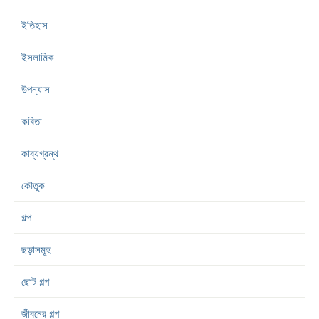
ইতিহাস
ইসলামিক
উপন্যাস
কবিতা
কাব্যগ্রন্থ
কৌতুক
গল্প
ছড়াসমূহ
ছোট গল্প
জীবনের গল্প