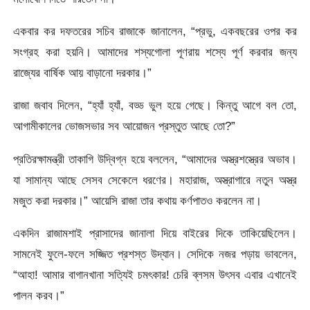
একবার কর দফতরের সচিব রাজাকে জানালেন, “প্রভু, একবছরের ওপর কর
সংগ্রহ করা হয়নি। আমাদের শস্যগোলা পূণরায় শস্যে পূর্ণ করবার জন্য
রাজ্যের বার্ষিক আয় বাড়ানো দরকার।”
রাজা জবাব দিলেন, “হ্যাঁ হ্যাঁ, বড্ড ভুল হয়ে গেছে। কিন্তু আগে বল তো,
আগামীকালের ভোজসভার সব আয়োজন প্রস্তুত আছে তো?”
প্রতিরক্ষামন্ত্রী তাকাগি উদ্বিগ্ন হয়ে বললেন, “আমাদের অস্ত্রশস্ত্রের অভাব।
যা সামান্য আছে সেসব সেকেলে ধরণের। মহারাজ, অস্ত্রাগারে নতুন অস্ত্র
মজুত করা দরকার।” আয়েসি রাজা তার কথায় কর্ণপাতও করলেন না।
একদিন রাজামশাই প্রাসাদের জানালা দিয়ে বাইরের দিকে তাকিয়েছিলেন।
সামনেই ফুলে-ফলে সজ্জিত প্রশস্ত উদ্যান। সেদিকে নজর পড়ায় ভাবলেন,
“আহা! আমার বাগানখানা সত্যিই চমৎকার! চেরি ব্লসম উৎসব এবার এখানেই
পালন করব।”