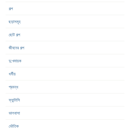
গল্প
ছড়াসমূহ
ছোট গল্প
জীবনের গল্প
দু:খদায়ক
ধর্মীয়
প্রবন্ধ
ফ্যান্টাসি
ভালবাসা
ভৌতিক