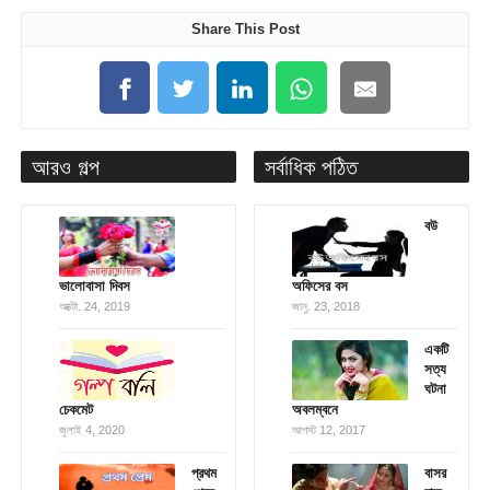
Share This Post
আরও গল্প
সর্বাধিক পঠিত
বউ
ভালোবাসা দিবস
অফিসের বস
অক্টো. 24, 2019
জানু. 23, 2018
একটি
সত্য
ঘটনা
চেকমেট
অবলম্বনে
জুলাই 4, 2020
আগস্ট 12, 2017
প্রথম
বাসর