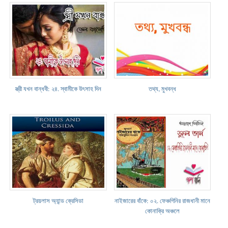
স্ত্রী যখন বান্ধবী: ২৪. স্বামীকে উৎসাহ দিন
তথ্য, মুখবন্ধ
ট্রয়লাস অ্যান্ড ক্রেসিডা
নাইজারের বাঁকে: ০২. ফেঞ্চগিনির রাজধানী মানে
কোনাক্রি অঞ্চলে