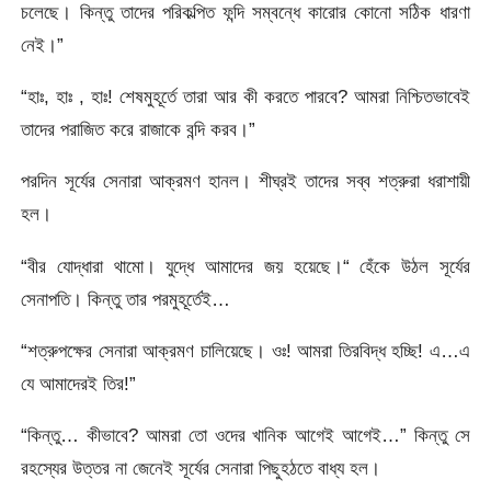
চলেছে। কিন্তু তাদের পরিকল্পিত ফন্দি সম্বন্ধে কারোর কোনো সঠিক ধারণা
নেই।”
“হাঃ, হাঃ , হাঃ! শেষমুহূর্তে তারা আর কী করতে পারবে? আমরা নিশ্চিতভাবেই
তাদের পরাজিত করে রাজাকে বন্দি করব।”
পরদিন সূর্যের সেনারা আক্রমণ হানল। শীঘ্রই তাদের সব্ব শত্রুরা ধরাশায়ী
হল।
“বীর যোদ্ধারা থামো। যুদ্ধে আমাদের জয় হয়েছে।“ হেঁকে উঠল সূর্যের
সেনাপতি। কিন্তু তার পরমুহূর্তেই…
“শত্রুপক্ষের সেনারা আক্রমণ চালিয়েছে। ওঃ! আমরা তিরবিদ্ধ হচ্ছি! এ…এ
যে আমাদেরই তির!”
“কিন্তু… কীভাবে? আমরা তো ওদের খানিক আগেই আগেই…” কিন্তু সে
রহস্যের উত্তর না জেনেই সূর্যের সেনারা পিছুহঠতে বাধ্য হল।