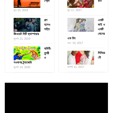
প্রেম
রাত
জুন 15, 2019
জুন 17, 2017
গল্প
একটি
হলেও
ভাই ও
সত্যি
একটি
বোনের
জিওয়েট সিটি ভ্যাম্পায়ার
এক দিন
জুলাই 21, 2019
নভে. 19, 2017
বাঘিনী-
সিনিয়র
সুন্দরী
বৌ
ও
সওদাগর ট্র্যাজেডি
আগস্ট 11, 2017
জুলাই 14, 2020