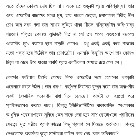
এতে তাঁদের কোনও দোষ ছিল না। একে তো তত্ত্বটা প্রায় অবিশ্বাস্য। তার
ওপর ওয়েস্টের বাচ্চাদের মতো মুখ, তার পাতলা চেহারা, চশমাঢাকা নিরীহ নীল
চোখ আর নরম গলা তার মাথায় লুকিয়ে থাকা শীতল মস্তিষ্কটার অবিশ্বাস্য
শয়তানি শক্তির কোনও আন্দাজই দিত না যে! তার পরের এতগুলো বছরেও
ওয়েস্টের মুখে বয়সের ছাপ পড়েনি কোনও। শুধু একটু একটু করে পাথরের
মতো শক্ত হয়ে উঠেছিল তার চোখদুটো। এমনকি কিছুদিন আগে তার কোনও
চিহ্ন না রেখে উবে যাওয়া অবধি প্রায় একইরকম দেখতে রয়ে গেল সে।
কোর্সের ফাইনাল টার্মের শেষের দিকে ওয়েস্টের সঙ্গে হেসলের ঝগড়াটা
একেবারে চরমে উঠল। তার ধারণা, কর্তৃপক্ষ নিতান্ত বুদ্ধুর মতো তার অকল্পনীয়
একটা বৈজ্ঞানিক গবেষণায় বাধা দিয়ে চলেছে। কাজটা সে হয়তো পরে
স্বাধীনভাবেও করতে পারে। কিন্তু ইউনিভার্সিটিতে থাকাকালিন সেখানকার
আধুনিক গবেষণাগারের সুবিধে কেন তাকে দেয়া হবে না? ছোটোখাটো প্রাণীদের
ক্ষেত্রে মৃত শরীরে প্রাণসঞ্চারের কিছু প্রমাণ সে দিয়েছে ততদিনে। কিন্তু
সেগুলোকে অকর্মণ্য বুড়ো মাস্টাররা বাতিল করে দেয় কোন অধিকারে?