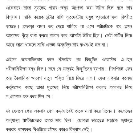
একেবারে তাজা মৃতদেহ পাবার জন্য অপেক্ষা করা উচিত ছিল বলে তার
বিশ্বাস। নাকি কয়েক ঘন্টার বাসি মৃতদেহটায় ওষুধ প্রয়োগে ফল বিপরীত
হয়েছে। তাছাড়া অমন ভয় পেয়ে পালিয়ে না এসে শরীরটাকে ধরে তখন
আমাদের খুঁড়ে রাখা কবরে চালান করে আসাটা উচিত ছিল। সেটা মাটির নিচে
আছে জানা থাকলে নাকি এতটা অস্বস্তি তার কখনওই হত না।
এইসব ভাবনাচিন্তার ফলে ঘটনাটার পর কিছুদিন ওয়েস্টের এ-হেন
পরীক্ষানিরীক্ষা বন্ধ ছিল। তবে সে মাত্রই কিছুদিনের ব্যাপার। শিগগিরই ফের
তার বৈজ্ঞানিক আবেগ নতুন শক্তি নিয়ে ফিরে এল। ফের একবার কলেজ
কর্তৃপক্ষের কাছে তাজা মৃতদেহ নিয়ে পরীক্ষানিরীক্ষা করবার আবদার নিয়ে
গণ্ডগোল শুরু করে দিল সে।
ডঃ হেসলে ফের একবার বেশ কড়াভাবেই তাকে মানা করে দিলেন। কলেজের
অন্যান্য মাস্টারদেরও তাতে সায় ছিল। ছোকরা ছাত্রের মড়াকে জ্যান্ত
করবার হাস্যকর থিওরিতে তাঁদের কারও বিশ্বাস নেই।