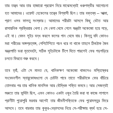
তার তত্ত্ব আর তার হাজারো প্রয়োগ নিয়ে মাঝেমধ্যেই গুরুগম্ভীর আলোচনা
হত আমাদের। ওয়েস্ট হেকেলের তত্ত্বে বিশ্বাসী ছিল। তার বক্তব্য – আত্মা,
প্রাণ ওসব ফালতু সংস্কার। আমাদের শরীরটা আসলে কিছু ভৌত আর
রাসায়নিক প্রক্রিয়ার খেলা। সে খেলা থেমে গেলে যন্ত্রটা অকেজো হয়ে পড়ে,
এই যা। যেমন সুইচ বন্ধ করলে কলের গান থেমে যায়। কিন্তু যদি কোনও
মরা শরীরের অঙ্গপ্রত্যঙ্গ, পেশিটেশিতে পচন ধরে না থাকে তাহলে ঠিকঠাক জৈব
যন্ত্রপাতি ভরা মৃতদেহটা, সঠিক সুইচটাকে টিপে দিতে পারলেই ফের গড়গড়িয়ে
চলতে ফিরতে শুরু করবে।
তবে হ্যাঁ, এটা সে মানত যে, খানিকক্ষণ অকেজো থাকলেও মস্তিষ্কের
সংবেদনশীল স্নায়ুকোষগুলো যে চোটটা পাবে তাতে শরীরটাকে ফের বাঁচিয়ে
তোলবার পর তার খানিক মানসিক আর বৌদ্ধিক শক্তি কমবে। আর সেজন্যই
শুরুতে তার ফন্দিটা ছিল, এমন কোনও একটা ওষুধ তৈরি করা যা কাজে লাগালে
প্রাণীটা পুরোপুরি মরবার আগেই তার জীবনীশক্তিকে ফের পুরোদস্তুর ফিরে
আসবে। তবে বারবার তার কুকুর-বেড়ালদের নিয়ে সে-পরীক্ষায় ব্যর্থ হয়ে সে-