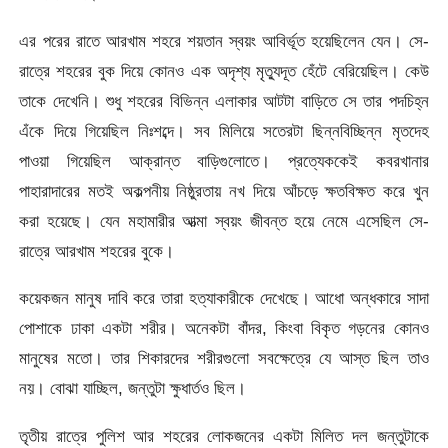
এর পরের রাতে আরখাম শহরে শয়তান স্বয়ং আবির্ভূত হয়েছিলেন যেন। সে-
রাত্রে শহরের বুক দিয়ে কোনও এক অদৃশ্য মৃত্যুদূত হেঁটে বেরিয়েছিল। কেউ
তাকে দেখেনি। শুধু শহরের বিভিন্ন এলাকার আটটা বাড়িতে সে তার পদচিহ্ন
এঁকে দিয়ে গিয়েছিল নিঃশব্দে। সব মিলিয়ে সতেরটা ছিন্নবিচ্ছিন্ন মৃতদেহ
পাওয়া গিয়েছিল আক্রান্ত বাড়িগুলোতে। প্রত্যেককেই কবরখানার
পাহারাদারের মতই অকল্পনীয় নিষ্ঠুরতায় নখ দিয়ে আঁচড়ে ক্ষতবিক্ষত করে খুন
করা হয়েছে। যেন মহামারীর আত্মা স্বয়ং জীবন্ত হয়ে নেমে এসেছিল সে-
রাত্রে আরখাম শহরের বুকে।
কয়েকজন মানুষ দাবি করে তারা হত্যাকারীকে দেখেছে। আধো অন্ধকারে সাদা
পোশাকে ঢাকা একটা শরীর। অনেকটা বাঁদর, কিংবা বিকৃত গড়নের কোনও
মানুষের মতো। তার শিকারদের শরীরগুলো সবক্ষেত্রে যে আস্ত ছিল তাও
নয়। বোঝা যাচ্ছিল, জন্তুটা ক্ষুধার্তও ছিল।
তৃতীয় রাত্রে পুলিশ আর শহরের লোকজনের একটা মিলিত দল জন্তুটাকে