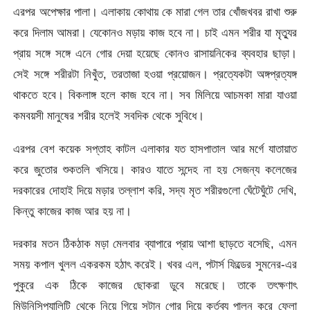
এরপর অপেক্ষার পালা। এলাকায় কোথায় কে মারা গেল তার খোঁজখবর রাখা শুরু
করে দিলাম আমরা। যেকোনও মড়ায় কাজ হবে না। চাই এমন শরীর যা মৃত্যুর
প্রায় সঙ্গে সঙ্গে এনে গোর দেয়া হয়েছে কোনও রাসায়নিকের ব্যবহার ছাড়া।
সেই সঙ্গে শরীরটা নিখুঁত, তরতাজা হওয়া প্রয়োজন। প্রত্যেকটা অঙ্গপ্রত্যঙ্গ
থাকতে হবে। বিকলাঙ্গ হলে কাজ হবে না। সব মিলিয়ে আচমকা মারা যাওয়া
কমবয়সী মানুষের শরীর হলেই সবদিক থেকে সুবিধে।
এরপর বেশ কয়েক সপ্তাহ কাটল এলাকার যত হাসপাতাল আর মর্গে যাতায়াত
করে জুতোর শুকতলি খসিয়ে। কারও যাতে সন্দেহ না হয় সেজন্য কলেজের
দরকারের দোহাই দিয়ে মড়ার তল্লাশ করি, সদ্য মৃত শরীরগুলো ঘেঁটেঘুঁটে দেখি,
কিন্তু কাজের কাজ আর হয় না।
দরকার মতন ঠিকঠাক মড়া মেলবার ব্যাপারে প্রায় আশা ছাড়তে বসেছি, এমন
সময় কপাল খুলল একরকম হঠাৎ করেই। খবর এল, পটার্স ফিল্ডের সুমনের-এর
পুকুরে এক ঠিকে কাজের ছোকরা ডুবে মরেছে। তাকে তৎক্ষণাৎ
মিউনিসিপ্যালিটি থেকে নিয়ে গিয়ে সটান গোর দিয়ে কর্তব্য পালন করে ফেলা