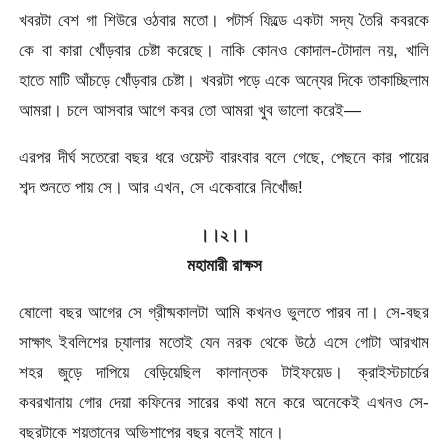
খবরটা বেশ গা শিউরে ওঠবার মতো। পটার্স ফিল্ডে একটা সদ্য তৈরি কবরকে
কে বা কারা খোঁড়বার চেষ্টা করেছে। নাকি কোনও কোদাল-টোদাল নয়, খালি
হাতে মাটি আঁচড়ে খোঁড়বার চেষ্টা। খবরটা পড়ে একে অন্যের দিকে তাকাচ্ছিলাম
আমরা। চলে আসবার আগে কবর তো আমরা খুব ভালো করেই—
এরপর দীর্ঘ সতেরো বছর ধরে ওয়েস্ট বারংবার বলে গেছে, পেছনে কার পায়ের
শব্দ শুনতে পায় সে। আর এখন, সে একেবারে নিখোঁজ!
।।২।।
মহামারী রাক্ষস
ষোলো বছর আগের সে গ্রীষ্মকালটা আমি কখনও ভুলতে পারব না। সে-বছর
সাক্ষাৎ ইবলিশের চ্যালার মতোই যেন নরক থেকে উঠে এসে গোটা আরখাম
শহর জুড়ে দাপিয়ে বেড়িয়েছিল কালান্তক টাইফয়েড। ক্রাইস্টচার্চের
কবরখানায় গোর দেয়া কফিনের সারের কথা মনে করে অনেকেই এখনও সে-
বছরটাকে শয়তানের অভিশাপের বছর বলেই মানে।