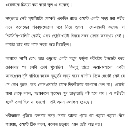
ওয়েস্টকে চিনতে কত বড়ো ভুল এ করেছে।
সম্ভবত সেই ম্যানিয়াটা থেকেই একদিন রাতে ওয়েস্ট একটা সদ্য মরা শরীর
এনে কলেজের শবব্যবচ্ছেদের ঘরে নিয়ে তুলল। সে-সময়টা কলেজ বা
মিউনিসিপ্যালিটি কেউই এসব ছোটোখাটো বিষয়ে নজর দেবার অবস্থায় নেই।
কাজটা তাই তার পক্ষে সহজ হয়ে গিয়েছিল।
আমাকে সাক্ষী রেখে তার ওষুধের একটা নতুন ফর্মুলা শরীরটায় ইনজেক্ট করে
ঢোকাবার পর সেটা চোখ খুলেছিল। কিন্তু তাতে আত্মা-জমানো একটা
আতঙ্কের দৃষ্টি মাখিয়ে কয়েক মুহূর্তের জন্য ঘরের ছাদটার দিকে দেখেই সেই যে
সে চোখ বুজল, আর কোনওমতেই তাকে দ্বিতীয়বার জাগানো গেল না। ওয়েস্ট
মাথা নেড়ে বলল, গরমকালে মৃতদেহ খুব তাড়াতাড়ি নষ্ট হয়ে যায়। এ শরীরটা
যথেষ্ট তাজা ছিল না হয়তো। তাই এমন ফলাফল হয়েছে।
শরীরটাকে পুড়িয়ে ফেলবার সময় সেবার আমরা প্রায় ধরা পড়তে পড়তে বেঁচে
যাওয়ায়, ওয়েস্ট ঠিক করল, কলেজ চত্বরে এমন চেষ্টা আর নয়।