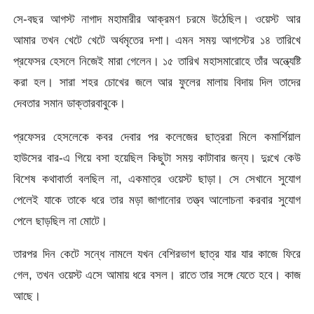
সে-বছর আগস্ট নাগাদ মহামারীর আক্রমণ চরমে উঠেছিল। ওয়েস্ট আর
আমার তখন খেটে খেটে অর্ধমৃতের দশা। এমন সময় আগস্টের ১৪ তারিখে
প্রফেসর হেসলে নিজেই মারা গেলেন। ১৫ তারিখ মহাসমারোহে তাঁর অন্ত্যেষ্টি
করা হল। সারা শহর চোখের জলে আর ফুলের মালায় বিদায় দিল তাদের
দেবতার সমান ডাক্তারবাবুকে।
প্রফেসর হেসলেকে কবর দেবার পর কলেজের ছাত্ররা মিলে কমার্শিয়াল
হাউসের বার-এ গিয়ে বসা হয়েছিল কিছুটা সময় কাটাবার জন্য। দুঃখে কেউ
বিশেষ কথাবার্তা বলছিল না, একমাত্র ওয়েস্ট ছাড়া। সে সেখানে সুযোগ
পেলেই যাকে তাকে ধরে তার মড়া জাগানোর তত্ত্ব আলোচনা করবার সুযোগ
পেলে ছাড়ছিল না মোটে।
তারপর দিন কেটে সন্ধে নামলে যখন বেশিরভাগ ছাত্র যার যার কাজে ফিরে
গেল, তখন ওয়েস্ট এসে আমায় ধরে বসল। রাতে তার সঙ্গে যেতে হবে। কাজ
আছে।