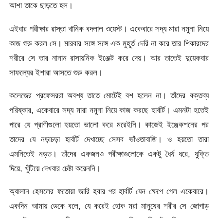
আশা তাকে ছাড়তে হল।
এইবার পরীক্ষার রাস্তা খানিক বদলাল ওয়েস্ট। একেবারে সদ্য মারা নমুনা নিয়ে
কাজ শুরু করল সে। মারবার সঙ্গে সঙ্গে এক মুহূর্ত দেরি না করে তার শিকারদের
শরীরে সে তার নানান রাসায়নিক ইঞ্জেক্ট করে দেয়। আর তাতেই দুয়েকবার
সাফল্যের ইশারা আসতে শুরু করল।
কলেজের প্রফেসররা অবশ্য তাতে মোটেই বশ হলেন না। তাঁদের বক্তব্য
পরিষ্কার, একেবারে সদ্য মারা নমুনা নিয়ে কাজ করছে হার্বার্ট। এমনটা হতেই
পারে যে প্রাণীগুলো হয়তো ভালো করে মরেইনি। কাজেই ইঞ্জেকশনের পর
তাদের যে নড়াচড়া হার্বার্ট দেখাচ্ছে সেসব ভাঁওতাবাজি। ও হয়তো তারা
এমনিতেই নড়ত। তাঁদের একজনও পরীক্ষাগুলোকে একটু ধৈর্য ধরে, যুক্তি
দিয়ে, খুঁটিয়ে দেখবার চেষ্টা করেননি।
অ্যালান হেসলের ফতোয়া জারি হবার পর হার্বার্ট যেন ক্ষেপে গেল একেবারে।
একদিন আমায় ডেকে বলে, যে করেই হোক মরা মানুষের শরীর সে জোগাড়