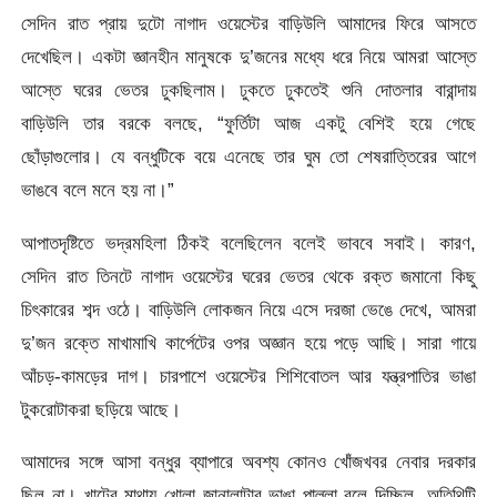
সেদিন রাত প্রায় দুটো নাগাদ ওয়েস্টের বাড়িউলি আমাদের ফিরে আসতে
দেখেছিল। একটা জ্ঞানহীন মানুষকে দু’জনের মধ্যে ধরে নিয়ে আমরা আস্তে
আস্তে ঘরের ভেতর ঢুকছিলাম। ঢুকতে ঢুকতেই শুনি দোতলার বারান্দায়
বাড়িউলি তার বরকে বলছে, “ফুর্তিটা আজ একটু বেশিই হয়ে গেছে
ছোঁড়াগুলোর। যে বন্ধুটিকে বয়ে এনেছে তার ঘুম তো শেষরাত্তিরের আগে
ভাঙবে বলে মনে হয় না।”
আপাতদৃষ্টিতে ভদ্রমহিলা ঠিকই বলেছিলেন বলেই ভাববে সবাই। কারণ,
সেদিন রাত তিনটে নাগাদ ওয়েস্টের ঘরের ভেতর থেকে রক্ত জমানো কিছু
চিৎকারের শব্দ ওঠে। বাড়িউলি লোকজন নিয়ে এসে দরজা ভেঙে দেখে, আমরা
দু’জন রক্তে মাখামাখি কার্পেটের ওপর অজ্ঞান হয়ে পড়ে আছি। সারা গায়ে
আঁচড়-কামড়ের দাগ। চারপাশে ওয়েস্টের শিশিবোতল আর যন্ত্রপাতির ভাঙা
টুকরোটাকরা ছড়িয়ে আছে।
আমাদের সঙ্গে আসা বন্ধুর ব্যাপারে অবশ্য কোনও খোঁজখবর নেবার দরকার
ছিল না। খাটের মাথায় খোলা জানালাটার ভাঙা পাল্লা বলে দিচ্ছিল, অতিথিটি