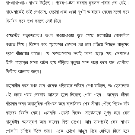
নাওয়াখাওয়াও মাথায় উঠেছে। গবেষণা-টনা করবার ফুরসত পাবার জো নেই।
মাঝেমাঝেই তাই দেখতাম, বেচারা একা একা মুখটা আষাঢ়ের মেঘের মতো করে
বিড়বিড় করে দুঃখ করছে সেই নিয়ে।
ওয়েস্টের শত্রুদলেরও তখন নাওয়াখাওয়া ঘুচে গেছে মহামারীর মোকাবিলা
করতে গিয়ে। বিশেষ করে প্রফেসর হেসলে তো জান লড়িয়ে দিচ্ছেন মানুষের
প্রাণ বাঁচানোর কাজে। যে কেসগুলোতে সবাই আশা ছেড়ে দেয়, সেখানেও
তিনি পাহাড়ের মতো অটল হয়ে দাঁড়িয়ে মৃত্যুর সঙ্গে পাঞ্জা কষে যান রোগীকে
ফিরিয়ে আনবার জন্য।
মহামারীর বয়স যখন মাস খানেক গড়িয়েছে তদ্দিনে দেখা যাচ্ছিল, ডঃ হেসলেকে
ওই জন্য প্রায় দেবতার আসনে তুলে দিয়েছে গোটা শহর। অন্যের জীবন
বাঁচাবার জন্য অমানুষিক পরিশ্রম করে ক্লান্তির শেষ সীমায় পৌঁছে গিয়েও তাঁর
কাজের বিরতি নেই। এমনকি ওয়েস্ট নিজেও মাঝেমাঝে মুগ্ধ হয়ে যেত
মানুষটার আত্মত্যাগ আর কাজের নিষ্ঠা দেখে। আর তারপরেই ফের মাথায়
পোকাটা চাগিয়ে উঠত তার। একে চোখে আঙুল দিয়ে দেখিয়ে দিতে হবে