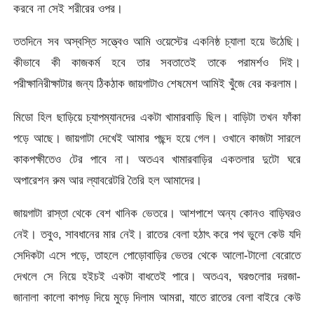
করবে না সেই শরীরের ওপর।
ততদিনে সব অস্বস্তি সত্ত্বেও আমি ওয়েস্টের একনিষ্ঠ চ্যালা হয়ে উঠেছি।
কীভাবে কী কাজকর্ম হবে তার সবতাতেই তাকে পরামর্শও দিই।
পরীক্ষানিরীক্ষাটার জন্য ঠিকঠাক জায়গাটাও শেষমেশ আমিই খুঁজে বের করলাম।
মিডো হিল ছাড়িয়ে চ্যাপম্যানদের একটা খামারবাড়ি ছিল। বাড়িটা তখন ফাঁকা
পড়ে আছে। জায়গাটা দেখেই আমার পছন্দ হয়ে গেল। ওখানে কাজটা সারলে
কাকপক্ষীতেও টের পাবে না। অতএব খামারবাড়ির একতলার দুটো ঘরে
অপারেশন রুম আর ল্যাবরেটরি তৈরি হল আমাদের।
জায়গাটা রাস্তা থেকে বেশ খানিক ভেতরে। আশপাশে অন্য কোনও বাড়িঘরও
নেই। তবুও, সাবধানের মার নেই। রাতের বেলা হঠাৎ করে পথ ভুলে কেউ যদি
সেদিকটা এসে পড়ে, তাহলে পোড়োবাড়ির ভেতর থেকে আলো-টালো বেরোতে
দেখলে সে নিয়ে হইচই একটা বাধতেই পারে। অতএব, ঘরগুলোর দরজা-
জানালা কালো কাপড় দিয়ে মুড়ে দিলাম আমরা, যাতে রাতের বেলা বাইরে কেউ