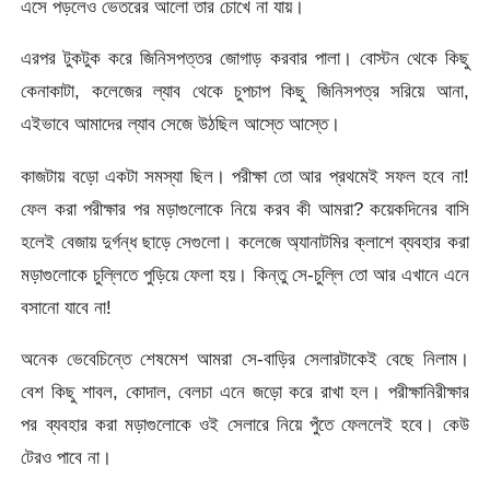
এসে পড়লেও ভেতরের আলো তার চোখে না যায়।
এরপর টুকটুক করে জিনিসপত্তর জোগাড় করবার পালা। বোস্টন থেকে কিছু
কেনাকাটা, কলেজের ল্যাব থেকে চুপচাপ কিছু জিনিসপত্র সরিয়ে আনা,
এইভাবে আমাদের ল্যাব সেজে উঠছিল আস্তে আস্তে।
কাজটায় বড়ো একটা সমস্যা ছিল। পরীক্ষা তো আর প্রথমেই সফল হবে না!
ফেল করা পরীক্ষার পর মড়াগুলোকে নিয়ে করব কী আমরা? কয়েকদিনের বাসি
হলেই বেজায় দুর্গন্ধ ছাড়ে সেগুলো। কলেজে অ্যানাটমির ক্লাশে ব্যবহার করা
মড়াগুলোকে চুল্লিতে পুড়িয়ে ফেলা হয়। কিন্তু সে-চুল্লি তো আর এখানে এনে
বসানো যাবে না!
অনেক ভেবেচিন্তে শেষমেশ আমরা সে-বাড়ির সেলারটাকেই বেছে নিলাম।
বেশ কিছু শাবল, কোদাল, বেলচা এনে জড়ো করে রাখা হল। পরীক্ষানিরীক্ষার
পর ব্যবহার করা মড়াগুলোকে ওই সেলারে নিয়ে পুঁতে ফেললেই হবে। কেউ
টেরও পাবে না।