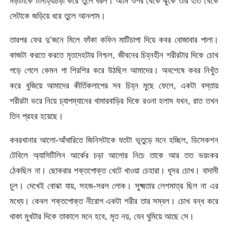
মড়াটাকে টানাহ্যাঁচড়া করে তুলে ধরল। আমি ওপর থেকে ঝুঁকে তার হাত থেকে
সেটাকে জড়িয়ে ধরে তুলে আনলাম।
তারপর ফের দু’জনে মিলে ফাঁকা কফিন মাটিচাপা দিয়ে কবর বোজাবার পালা।
কাজটা করতে করতে মৃতদেহটার নিশ্চল, জীবনের চিহ্নহীন শরীরটার দিকে চোখ
পড়ে গেলে কেমন গা শিরশির করে উঠছিল আমাদের। অবশেষে কবর নিখুঁত
করে বুজিয়ে আমাদের কীর্তিকলাপের সব চিহ্ন মুছে ফেলে, একটা বস্তায়
শরীরটা ভরে নিয়ে চ্যাপম্যানের খামারবাড়ির দিকে রওনা হলাম যখন, রাত তখন
তিন প্রহর হয়েছে।
কবরখানার আলো-আঁধারিতে জিনিসটাকে যতটা ভূতুড়ে মনে হচ্ছিল, ডিসেকশন
টেবিলে অ্যাসিটিলিন আর্কের চড়া আলোর নিচে তাকে আর তত ভয়ংকর
ঠেকছিল না। ছোকরার শক্তপোক্ত খেটে খাওয়া চেহারা। ধূসর চোখ। বাদামী
চুল। দেখেই বোঝা যায়, সহজ-সরল লোক। সুক্ষ্মতার লেশমাত্র ছিল না এর
মধ্যে। কেবল শক্তপোক্ত নীরোগ একটা শরীর তার সম্বল। চোখ বন্ধ করে
থাকা মুখটার দিকে তাকালে মনে হবে, মৃত নয়, যেন ঘুমিয়ে আছে সে।