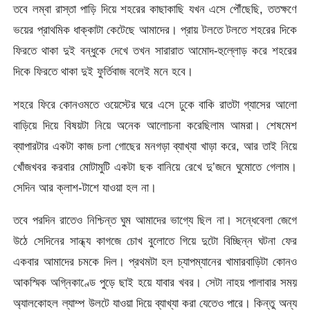
তবে লম্বা রাস্তা পাড়ি দিয়ে শহরের কাছাকাছি যখন এসে পৌঁছেছি, ততক্ষণে
ভয়ের প্রাথমিক ধাক্কাটা কেটেছে আমাদের। প্রায় টলতে টলতে শহরের দিকে
ফিরতে থাকা দুই বন্ধুকে দেখে তখন সারারাত আমোদ-হুল্লোড় করে শহরের
দিকে ফিরতে থাকা দুই ফুর্তিবাজ বলেই মনে হবে।
শহরে ফিরে কোনওমতে ওয়েস্টের ঘরে এসে ঢুকে বাকি রাতটা গ্যাসের আলো
বাড়িয়ে দিয়ে বিষয়টা নিয়ে অনেক আলোচনা করেছিলাম আমরা। শেষমেশ
ব্যাপারটার একটা কাজ চলা গোছের মনগড়া ব্যাখ্যা খাড়া করে, আর তাই নিয়ে
খোঁজখবর করবার মোটামুটি একটা ছক বানিয়ে রেখে দু’জনে ঘুমোতে গেলাম।
সেদিন আর ক্লাশ-টাশে যাওয়া হল না।
তবে পরদিন রাতেও নিশ্চিন্ত ঘুম আমাদের ভাগ্যে ছিল না। সন্ধেবেলা জেগে
উঠে সেদিনের সান্ধ্য কাগজে চোখ বুলোতে গিয়ে দুটো বিচ্ছিন্ন ঘটনা ফের
একবার আমাদের চমকে দিল। প্রথমটা হল চ্যাপম্যানের খামারবাড়িটা কোনও
আকস্মিক অগ্নিকাণ্ডে পুড়ে ছাই হয়ে যাবার খবর। সেটা নাহয় পালাবার সময়
অ্যালকোহল ল্যাম্প উলটে যাওয়া দিয়ে ব্যাখ্যা করা যেতেও পারে। কিন্তু অন্য