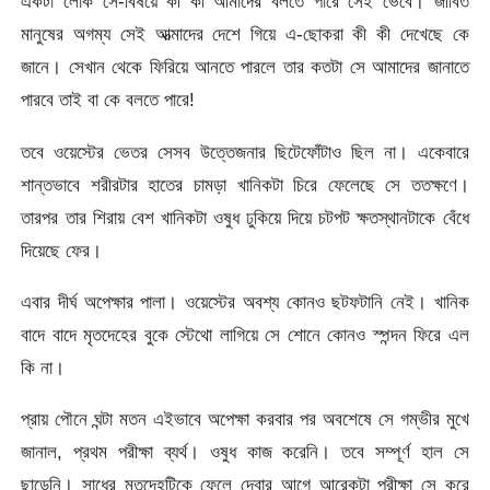
একটা লোক সে-বিষয়ে কী কী আমাদের বলতে পারে সেই ভেবে। জীবিত
মানুষের অগম্য সেই আত্মাদের দেশে গিয়ে এ-ছোকরা কী কী দেখেছে কে
জানে। সেখান থেকে ফিরিয়ে আনতে পারলে তার কতটা সে আমাদের জানাতে
পারবে তাই বা কে বলতে পারে!
তবে ওয়েস্টের ভেতর সেসব উত্তেজনার ছিটেফোঁটাও ছিল না। একেবারে
শান্তভাবে শরীরটার হাতের চামড়া খানিকটা চিরে ফেলেছে সে ততক্ষণে।
তারপর তার শিরায় বেশ খানিকটা ওষুধ ঢুকিয়ে দিয়ে চটপট ক্ষতস্থানটাকে বেঁধে
দিয়েছে ফের।
এবার দীর্ঘ অপেক্ষার পালা। ওয়েস্টের অবশ্য কোনও ছটফটানি নেই। খানিক
বাদে বাদে মৃতদেহের বুকে স্টেথো লাগিয়ে সে শোনে কোনও স্পন্দন ফিরে এল
কি না।
প্রায় পৌনে ঘন্টা মতন এইভাবে অপেক্ষা করবার পর অবশেষে সে গম্ভীর মুখে
জানাল, প্রথম পরীক্ষা ব্যর্থ। ওষুধ কাজ করেনি। তবে সম্পূর্ণ হাল সে
ছাড়েনি। সাধের মৃতদেহটিকে ফেলে দেবার আগে আরেকটা পরীক্ষা সে করে