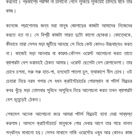
করবেই। প্রকাশ্যে পরীক্ষা না চালানো গেলে লুকিয়ে লুকিয়েই চালিয়ে যাবে তার
কাজ।
কলেজে পড়াশোনার জন্য মরা মানুষ জোগাড়ের কাজটা আমাদের নিজেদের
করতে হত না। সে বিশ্রী কাজটা সারত দুটো কালো ছোকরা। কোত্থেকে,
কীভাবে তারা সেসব মড়া জুটিয়ে আনছে সে নিয়ে কেউ কোনও উচ্চবাচ্যও করত
না। কাজেই মড়া আনবার যা কায়দা-কৌশল ওয়েস্ট আলোচনা করত তাতে
ব্যাপারটা বেশ ভয়াবহই ঠেকত আমার। ওয়েস্ট ছেলেটা বেশ রোগাভোগা। তার
চোখে চশমা, সরু সরু হাত-পা, হলদেটে পাতলা চুল, ফ্যাকাশে নীল চোখ। ওই
চেহারা নিয়ে নরম গলায় সে যখন ক্রাইস্টচার্চের গোরস্থান বা পটার্স ফিল্ডের
কবর খুঁড়ে মড়া তোলবার সুবিধে অসুবিধে নিয়ে আলোচনা করত তখন ব্যাপারটা
বেশ ভূতুড়েই ঠেকত।
শেষমেশ অনেক আলোচনা করে আমরা পটার্স ফিল্ডেই হানা দেয়া সাব্যস্ত
করলাম। আসলে ক্রাইস্টচার্চে মানুষকে গোর দেবার আগে তার গায়ে নানান
গন্ধটন্ধ মাখানো হয়। সেসব মাখালে নাকি ওয়েস্টের ওষুধ আর কোনও কাজ