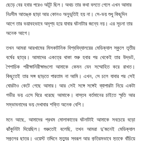
ছেড়ে বের হবার পরেও অটুট ছিল। অথচ তার কথা বলতে গেলে এখন আমার
নিঃসীম আতঙ্ক ছাড়া আর কোনও অনুভূতিই হয় না। সে-ভয় শুধু কিছুদিন
আগে তার ভয়াবহভাবে অদৃশ্য হয়ে যাবার ঘটনাটার জন্যে নয়। এর সূচনা তার
অনেক আগে।
তখন আমরা আরখামের মিসকাটনিক বিশ্ববিদ্যালয়ের মেডিক্যাল স্কুলে তৃতীয়
বর্ষের ছাত্র। আমাদের একত্রে থাকা শুরু হবার পর থেকেই তার উদ্ভট,
পৈশাচিক পরীক্ষানিরীক্ষাগুলো আমাকে কেমন যেন সম্মোহিত করে রাখত।
কিছুতেই তার সঙ্গ ছাড়তে পারতাম না আমি। এখন, সে চলে যাবার পর সেই
ঘোরটাও কেটে গেছে আমার। আর সেই সঙ্গে সঙ্গেই ব্যাপারটা নিয়ে একটা
গভীর ভয় এসে ঘিরে ধরেছে আমাকে। বাস্তব বর্তমানের চাইতে স্মৃতি আর
সম্ভাবনাদের ভয় দেখাবার শক্তি অনেক বেশি।
মনে আছে, আমাদের প্রথম মোলাকাতের ঘটনাটাই আমাকে সবচেয়ে বড়ো
ঝাঁকুনিটা দিয়েছিল। শুরুতেই বলেছি, তখন আমরা দু’জনেই মেডিক্যাল
স্কুলের ছাত্র। ওয়েস্ট তদ্দিনে মৃত্যুর স্বরূপ আর কৃত্রিমভাবে মৃতকে বাঁচিয়ে