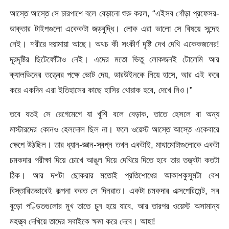
আস্তে আস্তে সে চারপাশে বলে বেড়ানো শুরু করল, “এইসব গোঁড়া প্রফেসর-
ডাক্তার টাইপগুলো একেকটা জড়বুদ্ধি। লোক এরা ভালো সে বিষয়ে সন্দেহ
নেই। শরীরে দয়ামায়া আছে। অথচ কী সংকীর্ণ দৃষ্টি দেখ দেখি একেকজনের!
দূরদৃষ্টির ছিটেফোঁটাও নেই। এদের মতো ভিতু লোকজনই টোলেমি আর
ক্যালভিনের তত্ত্বের পক্ষে ভোট দেয়, ডারউইনকে নিয়ে হাসে, আর এই করে
করে একদিন এরা ইতিহাসের কাছে হাসির খোরাক হবে, দেখে নিও।”
তবে যতই সে রেগেমেগে যা খুশি বলে বেড়াক, তাতে হেসলে বা অন্য
মাস্টারদের কোনও হেলদোল ছিল না। ফলে ওয়েস্ট আস্তে আস্তে একেবারে
ক্ষেপে উঠছিল। তার ধ্যান-জ্ঞান-স্বপ্ন তখন একটাই, মাথামোটাগুলোকে একটা
চমকদার পরীক্ষা দিয়ে চোখে আঙুল দিয়ে দেখিয়ে দিতে হবে তার তত্ত্বটা কতটা
ঠিক। আর দশটা ছোকরার মতোই প্রতিশোধের আকাশকুসুমটা বেশ
বিস্তারিতভাবেই কল্পনা করত সে দিনরাত। একটা চমকদার এক্সপেরিমেন্ট, সব
বুড়ো পণ্ডিতগুলোর মুখ তাতে চুন হয়ে যাবে, আর তারপর ওয়েস্ট অসামান্য
মহত্ত্ব দেখিয়ে তাদের সবাইকে ক্ষমা করে দেবে। আহা!