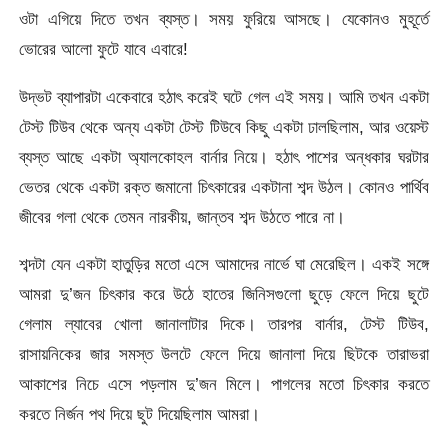
ওটা এগিয়ে দিতে তখন ব্যস্ত। সময় ফুরিয়ে আসছে। যেকোনও মুহূর্তে
ভোরের আলো ফুটে যাবে এবারে!
উদ্ভট ব্যাপারটা একেবারে হঠাৎ করেই ঘটে গেল এই সময়। আমি তখন একটা
টেস্ট টিউব থেকে অন্য একটা টেস্ট টিউবে কিছু একটা ঢালছিলাম, আর ওয়েস্ট
ব্যস্ত আছে একটা অ্যালকোহল বার্নার নিয়ে। হঠাৎ পাশের অন্ধকার ঘরটার
ভেতর থেকে একটা রক্ত জমানো চিৎকারের একটানা শব্দ উঠল। কোনও পার্থিব
জীবের গলা থেকে তেমন নারকীয়, জান্তব শব্দ উঠতে পারে না।
শব্দটা যেন একটা হাতুড়ির মতো এসে আমাদের নার্ভে ঘা মেরেছিল। একই সঙ্গে
আমরা দু’জন চিৎকার করে উঠে হাতের জিনিসগুলো ছুড়ে ফেলে দিয়ে ছুটে
গেলাম ল্যাবের খোলা জানালাটার দিকে। তারপর বার্নার, টেস্ট টিউব,
রাসায়নিকের জার সমস্ত উলটে ফেলে দিয়ে জানালা দিয়ে ছিটকে তারাভরা
আকাশের নিচে এসে পড়লাম দু’জন মিলে। পাগলের মতো চিৎকার করতে
করতে নির্জন পথ দিয়ে ছুট দিয়েছিলাম আমরা।