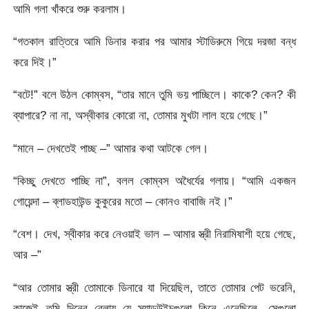
আমি গলা খাঁকরে শুরু করলাম।
“গতকাল রাত্তিরে আমি ডিনার করার পর আমার স্টাডিরুমে গিয়ে দরজা বন্ধ
করে দিই।”
“বটে!” বলে উঠল কোম্বস, “তার মানে তুমি ভয় পাচ্ছিলে। কাকে? কেন? কী
ব্যাপারে? না না, অস্বীকার কোরো না, তোমার মুখটা লাল হয়ে গেছে।”
“মানে – দেখতেই পাচ্ছ –” আমার কথা আটকে গেল।
“কিচ্ছু দেখতে পাচ্ছি না”, বলল কোম্বস অধৈর্যের গলায়। “আমি একজন
গোয়েন্দা – ব্লাডহাউন্ড কুকুরের মতো – কোনও বাবাজি নই।”
“বেশ। দেখ, স্বীকার করে নেওয়াই ভাল – আমার স্ত্রী নিরামিষাশী হয়ে গেছে,
আর –”
“আর তোমার স্ত্রী তোমাকে ডিনারে যা দিয়েছিল, তাতে তোমার পেট ভরেনি,
কাজেই তুমি দিনের বেলায় যে স্যান্ডউইচগুলো কিনে এনেছিলে, সেগুলো