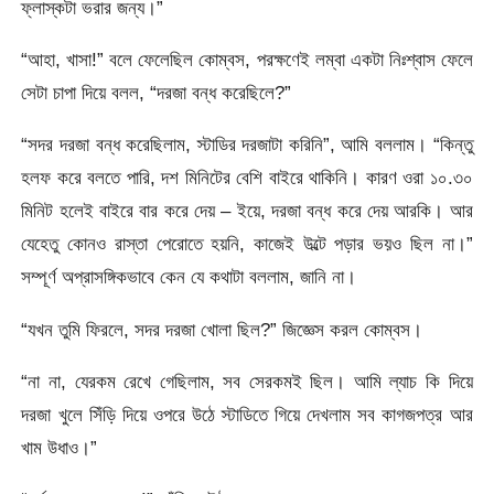
ফ্লাস্কটা ভরার জন্য।”
“আহা, খাসা!” বলে ফেলেছিল কোম্বস, পরক্ষণেই লম্বা একটা নিঃশ্বাস ফেলে
সেটা চাপা দিয়ে বলল, “দরজা বন্ধ করেছিলে?”
“সদর দরজা বন্ধ করেছিলাম, স্টাডির দরজাটা করিনি”, আমি বললাম। “কিন্তু
হলফ করে বলতে পারি, দশ মিনিটের বেশি বাইরে থাকিনি। কারণ ওরা ১০.৩০
মিনিট হলেই বাইরে বার করে দেয় – ইয়ে, দরজা বন্ধ করে দেয় আরকি। আর
যেহেতু কোনও রাস্তা পেরোতে হয়নি, কাজেই উল্টে পড়ার ভয়ও ছিল না।”
সম্পূর্ণ অপ্রাসঙ্গিকভাবে কেন যে কথাটা বললাম, জানি না।
“যখন তুমি ফিরলে, সদর দরজা খোলা ছিল?” জিজ্ঞেস করল কোম্বস।
“না না, যেরকম রেখে গেছিলাম, সব সেরকমই ছিল। আমি ল্যাচ কি দিয়ে
দরজা খুলে সিঁড়ি দিয়ে ওপরে উঠে স্টাডিতে গিয়ে দেখলাম সব কাগজপত্র আর
খাম উধাও।”