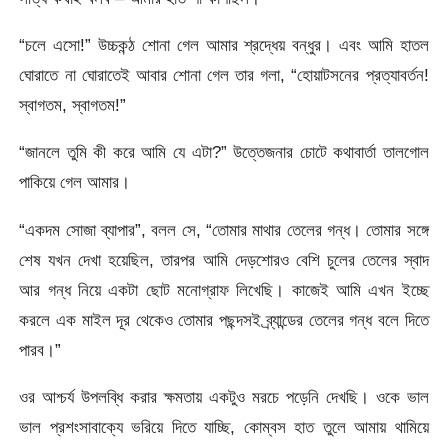
“চলে এসো!” উচ্চকন্ঠ শোনা গেল আমার শ্রদ্ধেয় বন্ধুর। এবং আমি হাতল
ঘোরাতে না ঘোরাতেই আবার শোনা গেল তার গলা, “হোয়াটসনের প্রত্যাবর্তন!
স্বাগতম, স্বাগতম!”
“জানলে তুমি কী করে আমি যে এটা?” উত্তেজনার চোটে কথাবার্তা তালগোল
পাকিয়ে গেল আমার।
“একদম সোজা ব্যাপার”, বলল সে, “তোমার মাথার তেলের গন্ধ। তোমার সঙ্গে
শেষ যখন দেখা হয়েছিল, তারপর আমি দেড়শোরও বেশি চুলের তেলের স্বাদ
আর গন্ধ নিয়ে একটা ছোট মনোগ্রাফ লিখেছি। কাজেই আমি এখন ইচ্ছে
করলে এক মাইল দূর থেকেও তোমার পছন্দসই ব্র্যান্ডের তেলের গন্ধ বলে দিতে
পারব।”
ওর আশ্চর্য উপলব্ধি করার ক্ষমতায় একটুও মরচে পড়েনি দেখছি। ওকে ভাল
ভাল প্রশংসাবাক্যে ভরিয়ে দিতে যাচ্ছি, কোম্বস হাত তুলে আমায় থামিয়ে