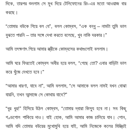
দিকে, তারপর শুনলাম সে মুখ দিয়ে টেলিফোনের রিং-এর মতো আওয়াজ বার
করছে।
“তোমার বউকে গিয়ে বল যে”, বলল কোম্বস, “এক বন্ধু – নামটা তুমি ভাল
বুঝতে পারনি – তার সঙ্গে দেখা করতে বলেছে, খুব নাকি দরকার।”
আমি তৎক্ষণাৎ গিয়ে আমার স্ত্রীকে কোম্বসের কথাগুলোই বললাম।
আমি ঘরে ফিরতেই কোম্বস অধীর হয়ে বলল, “গেছে তো? এবার বাড়িটা ভাল
করে খুঁজে দেখতে হবে।”
“আমার ধারণা, যাবে না”, আমি বললাম, “সে আমাকে বলল নামই যখন বোঝা
যায়নি, তখন আন্দাজে সে কোথায় যাবে?”
“ধুর ধুর!” হিসিয়ে উঠল কোম্বস, “তোমার দ্বারা কিস্যু হবে না। সব কিছু
গণ্ডগোল পাকিয়ে দাও। যাই হোক, আমি আমার কাজ চালিয়ে যাব। শোন,
আমি যদি তোমার বউয়ের মুখোমুখি হয়ে যাই, আমি নিজেকে কলের মিস্ত্রিই