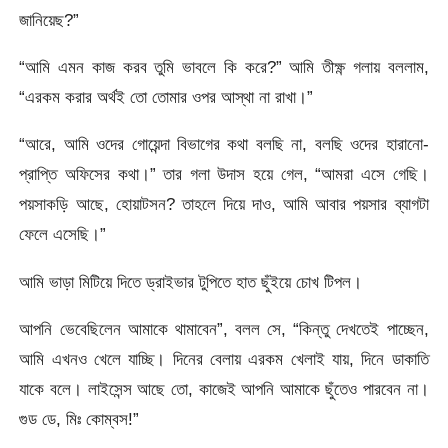
জানিয়েছ?”
“আমি এমন কাজ করব তুমি ভাবলে কি করে?” আমি তীক্ষ্ণ গলায় বললাম,
“এরকম করার অর্থই তো তোমার ওপর আস্থা না রাখা।”
“আরে, আমি ওদের গোয়েন্দা বিভাগের কথা বলছি না, বলছি ওদের হারানো-
প্রাপ্তি অফিসের কথা।” তার গলা উদাস হয়ে গেল, “আমরা এসে গেছি।
পয়সাকড়ি আছে, হোয়াটসন? তাহলে দিয়ে দাও, আমি আবার পয়সার ব্যাগটা
ফেলে এসেছি।”
আমি ভাড়া মিটিয়ে দিতে ড্রাইভার টুপিতে হাত ছুঁইয়ে চোখ টিপল।
আপনি ভেবেছিলেন আমাকে থামাবেন”, বলল সে, “কিন্তু দেখতেই পাচ্ছেন,
আমি এখনও খেলে যাচ্ছি। দিনের বেলায় এরকম খেলাই যায়, দিনে ডাকাতি
যাকে বলে। লাইসেন্স আছে তো, কাজেই আপনি আমাকে ছুঁতেও পারবেন না।
গুড ডে, মিঃ কোম্বস!”