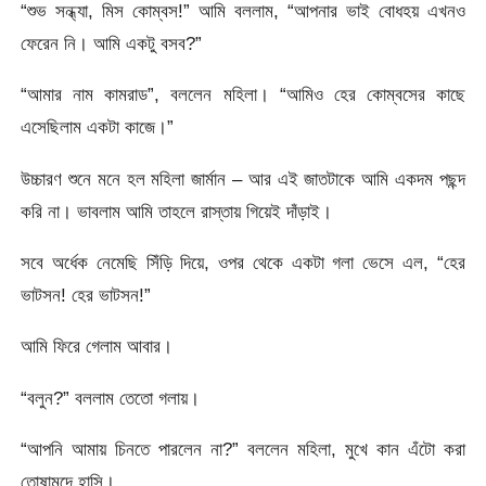
“শুভ সন্ধ্যা, মিস কোম্বস!” আমি বললাম, “আপনার ভাই বোধহয় এখনও
ফেরেন নি। আমি একটু বসব?”
“আমার নাম কামরাড”, বললেন মহিলা। “আমিও হের কোম্বসের কাছে
এসেছিলাম একটা কাজে।”
উচ্চারণ শুনে মনে হল মহিলা জার্মান – আর এই জাতটাকে আমি একদম পছন্দ
করি না। ভাবলাম আমি তাহলে রাস্তায় গিয়েই দাঁড়াই।
সবে অর্ধেক নেমেছি সিঁড়ি দিয়ে, ওপর থেকে একটা গলা ভেসে এল, “হের
ভাটসন! হের ভাটসন!”
আমি ফিরে গেলাম আবার।
“বলুন?” বললাম তেতো গলায়।
“আপনি আমায় চিনতে পারলেন না?” বললেন মহিলা, মুখে কান এঁটো করা
তোষামুদে হাসি।