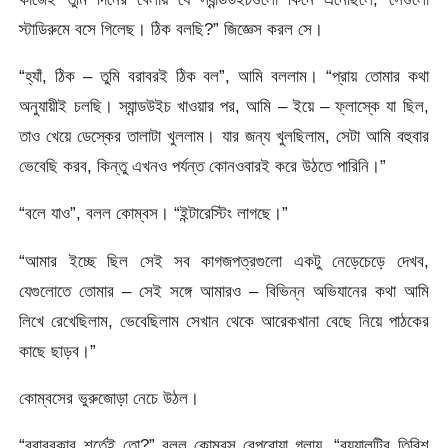
স্টাডিরুমে বসে গিলেছ। ঠিক বলছি?” জিজ্ঞেস করল সে।
“হ্যাঁ, ঠিক – তুমি বরাবরই ঠিক বল”, আমি বললাম। “প্রায় তোমার কথা
অনুযায়ীই চলছি। স্যান্ডউইচ খাওয়ার পর, আমি – ইয়ে – ফ্লাস্কে যা ছিল,
তাও খেয়ে ডেস্কের তালাটা খুললাম। যার জন্য খুলছিলাম, সেটা আমি বহুবার
ভেবেছি করব, কিন্তু এখনও পর্যন্ত কোনওবারই করে উঠতে পারিনি।”
“বলে যাও”, বলল কোম্বস। “ইন্টারেস্টিং লাগছে।”
“আমার ইচ্ছে ছিল সেই সব কাগজপত্রগুলো একটু নেড়েচেড়ে দেখব,
যেগুলোতে তোমার – সেই সঙ্গে আমারও – বিভিন্ন অভিযানের কথা আমি
লিখে রেখেছিলাম, ভেবেছিলাম সেখান থেকে আরেকখানা বেছে নিয়ে পাঠকের
কাছে ছাড়ব।”
কোম্বসের ভুরুজোড়া নেচে উঠল।
“বরাবরকার শর্তেই তো?” বলল কোম্বস বেপরোয়া গলায়, “রয়্যালটির তিরিশ