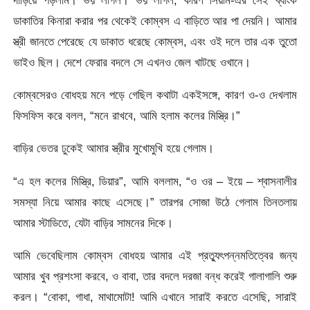
ডাকাতির কিনারা করার পর থেকেই কোম্বস এ বাড়িতে আর পা দেয়নি। আমার
স্ত্রী জানতে পেরেছে যে ডাকাত ধরেছে কোম্বস, এবং ওই দলে তার এক তুতো
ভাইও ছিল। দেশে ফেরার বদলে সে এখনও জেল খাটছে ওখানে।
কোম্বসেরও বোধহয় মনে পড়ে গেছিল কথাটা একইসঙ্গে, কারণ ও-ও দেখলাম
ফিসফিস করে বলল, “মনে রাখবে, আমি হলাম কলের মিস্ত্রি।”
বাড়ির ভেতর ঢুকেই আমার স্ত্রীর মুখোমুখি হয়ে গেলাম।
“এ হল কলের মিস্ত্রি, ডিয়ার”, আমি বললাম, “ও ওর – ইয়ে – শ্বাসনালীর
সমস্যা নিয়ে আমার কাছে এসেছে।” তারপর সোজা উঠে গেলাম তিনতলায়
আমার স্টাডিতে, যেটা বাড়ির সামনের দিকে।
আমি ভেবেছিলাম কোম্বস বোধহয় আমার এই প্রত্যুৎপন্নমতিত্বের জন্য
আমার খুব প্রশংসা করবে, ও বাবা, তার বদলে দরজা বন্ধ করেই গালাগালি শুরু
করল। “বোকা, গাধা, মাথামোটা! আমি এখানে সারাই করতে এসেছি, সারাই