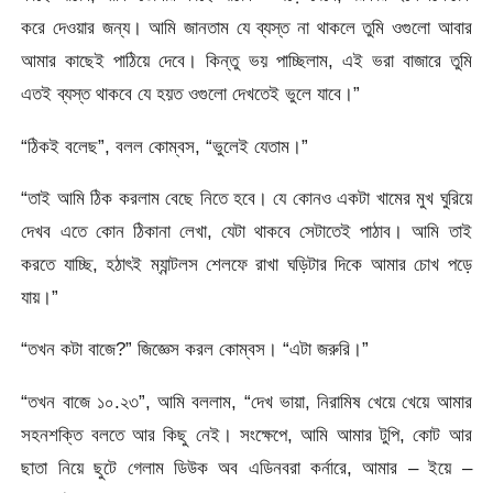
করে দেওয়ার জন্য। আমি জানতাম যে ব্যস্ত না থাকলে তুমি ওগুলো আবার
আমার কাছেই পাঠিয়ে দেবে। কিন্তু ভয় পাচ্ছিলাম, এই ভরা বাজারে তুমি
এতই ব্যস্ত থাকবে যে হয়ত ওগুলো দেখতেই ভুলে যাবে।”
“ঠিকই বলেছ”, বলল কোম্বস, “ভুলেই যেতাম।”
“তাই আমি ঠিক করলাম বেছে নিতে হবে। যে কোনও একটা খামের মুখ ঘুরিয়ে
দেখব এতে কোন ঠিকানা লেখা, যেটা থাকবে সেটাতেই পাঠাব। আমি তাই
করতে যাচ্ছি, হঠাৎই ম্যান্টলস শেলফে রাখা ঘড়িটার দিকে আমার চোখ পড়ে
যায়।”
“তখন কটা বাজে?” জিজ্ঞেস করল কোম্বস। “এটা জরুরি।”
“তখন বাজে ১০.২৩”, আমি বললাম, “দেখ ভায়া, নিরামিষ খেয়ে খেয়ে আমার
সহনশক্তি বলতে আর কিছু নেই। সংক্ষেপে, আমি আমার টুপি, কোট আর
ছাতা নিয়ে ছুটে গেলাম ডিউক অব এডিনবরা কর্নারে, আমার – ইয়ে –