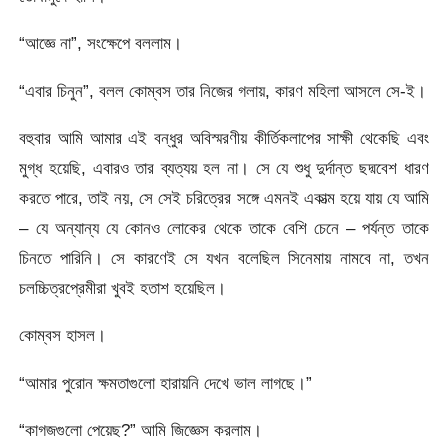
“আজ্ঞে না”, সংক্ষেপে বললাম।
“এবার চিনুন”, বলল কোম্বস তার নিজের গলায়, কারণ মহিলা আসলে সে-ই।
বহুবার আমি আমার এই বন্ধুর অবিস্মরণীয় কীর্তিকলাপের সাক্ষী থেকেছি এবং
মুগ্ধ হয়েছি, এবারও তার ব্যত্যয় হল না। সে যে শুধু দুর্দান্ত ছদ্মবেশ ধারণ
করতে পারে, তাই নয়, সে সেই চরিত্রের সঙ্গে এমনই একাত্ম হয়ে যায় যে আমি
– যে অন্যান্য যে কোনও লোকের থেকে তাকে বেশি চেনে – পর্যন্ত তাকে
চিনতে পারিনি। সে কারণেই সে যখন বলেছিল সিনেমায় নামবে না, তখন
চলচ্চিত্রপ্রেমীরা খুবই হতাশ হয়েছিল।
কোম্বস হাসল।
“আমার পুরোন ক্ষমতাগুলো হারায়নি দেখে ভাল লাগছে।”
“কাগজগুলো পেয়েছ?” আমি জিজ্ঞেস করলাম।