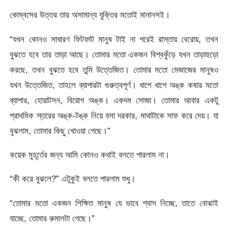
কোম্বসের উত্তর তার অসামান্য যুক্তির মতোই মানানসই।
“যখন কোনও সাধারণ ফিটফাট মানুষ টাই না পরেই রাস্তায় বেরোয়, তখন
বুঝতে হবে তার তাড়া আছে। তোমার মতো একজন বিশ্বকুঁড়ে যখন তাড়াহুড়ো
করছে, তখন বুঝতে হবে তুমি উত্তেজিত। তোমার মতো মেজাজের মানুষও
যখন উত্তেজিত, তাহলে ব্যাপারটা গুরুত্বপূর্ণ। ধাপে ধাপে অঙ্ক কষার মতো
ব্যাপার, হোয়াটসন, বিয়োগ অঙ্ক। একদম সোজা। তোমার আবার একটু
প্রাথমিক স্তরের অঙ্ক-টঙ্ক নিয়ে বসা দরকার, মাথাটাকে সাফ করে দেয়। যা
বুঝলাম, তোমার কিছু খোওয়া গেছে।”
কয়েক মুহূর্তের জন্য আমি কোনও কথাই বলতে পারলাম না।
“কী করে বুঝলে?” এটুকুই বলতে পারলাম শুধু।
“তোমার মতো একজন শিক্ষিত মানুষ যে ভাবে শ্বাস নিচ্ছে, তাতে বোঝাই
যাচ্ছে, তোমার রুমালটা গেছে।”