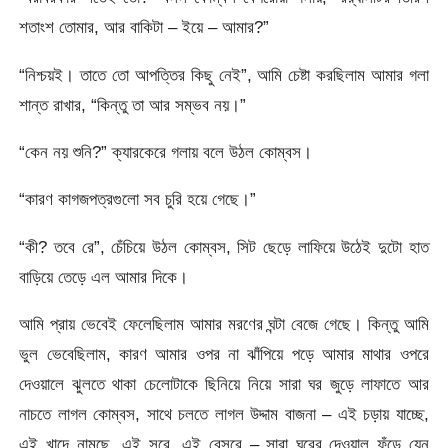
শতাংশ তোমার, আর বাকিটা – ইয়ে – আমার?”
“নিশ্চয়ই। তাতে তো আপত্তির কিছু নেই”, আমি চেষ্টা করছিলাম আমার গলা
শান্ত রাখার, “কিন্তু তা আর সম্ভব নয়।”
“কেন নয় শুনি?” ক্যারকেরে গলায় বলে উঠল কোম্বস।
“কারণ কাগজপত্রগুলো সব চুরি হয়ে গেছে।”
“কী? তবে রে”, চেঁচিয়ে উঠল কোম্বস, সিট ছেড়ে লাফিয়ে উঠেই দুটো হাত
বাড়িয়ে তেড়ে এল আমার দিকে।
আমি প্রায় ভেবেই ফেলেছিলাম আমার মরণের ঘন্টা বেজে গেছে। কিন্তু আমি
ভুল ভেবেছিলাম, কারণ আমার ওপর না ঝাঁপিয়ে পড়ে আমার মাথার ওপরে
দেওয়ালে ঝুলতে থাকা চেলোটাকে ছিনিয়ে নিয়ে সারা ঘর জুড়ে লাফাতে আর
নাচতে লাগল কোম্বস, সাথে চলতে লাগল উদ্দাম বাজনা – এই চড়ায় যাচ্ছে,
এই খাদে নামছে, এই সুরে, এই বেসুরে – সারা ঘরের দেওয়াল ফুঁড়ে যেন