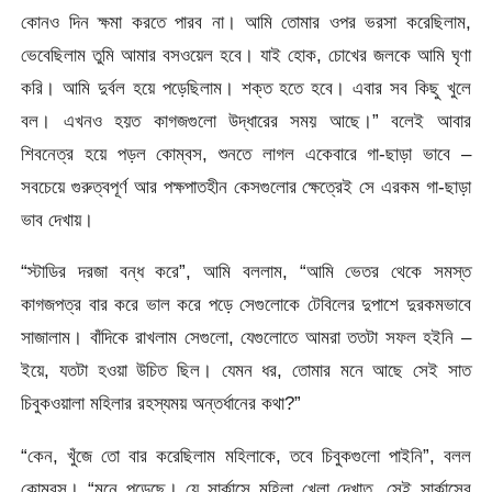
কোনও দিন ক্ষমা করতে পারব না। আমি তোমার ওপর ভরসা করেছিলাম,
ভেবেছিলাম তুমি আমার বসওয়েল হবে। যাই হোক, চোখের জলকে আমি ঘৃণা
করি। আমি দুর্বল হয়ে পড়েছিলাম। শক্ত হতে হবে। এবার সব কিছু খুলে
বল। এখনও হয়ত কাগজগুলো উদ্ধারের সময় আছে।” বলেই আবার
শিবনেত্র হয়ে পড়ল কোম্বস, শুনতে লাগল একেবারে গা-ছাড়া ভাবে –
সবচেয়ে গুরুত্বপূর্ণ আর পক্ষপাতহীন কেসগুলোর ক্ষেত্রেই সে এরকম গা-ছাড়া
ভাব দেখায়।
“স্টাডির দরজা বন্ধ করে”, আমি বললাম, “আমি ভেতর থেকে সমস্ত
কাগজপত্র বার করে ভাল করে পড়ে সেগুলোকে টেবিলের দুপাশে দুরকমভাবে
সাজালাম। বাঁদিকে রাখলাম সেগুলো, যেগুলোতে আমরা ততটা সফল হইনি –
ইয়ে, যতটা হওয়া উচিত ছিল। যেমন ধর, তোমার মনে আছে সেই সাত
চিবুকওয়ালা মহিলার রহস্যময় অন্তর্ধানের কথা?”
“কেন, খুঁজে তো বার করেছিলাম মহিলাকে, তবে চিবুকগুলো পাইনি”, বলল
কোম্বস। “মনে পড়েছে। যে সার্কাসে মহিলা খেলা দেখাত, সেই সার্কাসের