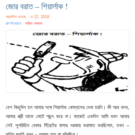
জোর বরাত – শিয়ার্লাক !
প্রকাশিত হয়েছে : মে 22, 2019
গল্প লিখেছেন :
অমিত দেবনাথ
বেশ কিছুদিন হল আমার সঙ্গে শিয়ার্লাক কোম্বসের দেখা হয়নি। কী আর বলব,
আমার স্ত্রী তাকে মোটে পছন্দ করে না। কাজেই একদিন আমি যখন আবার
সেই সুপরিচিত বেকার স্ট্রিটের বাসার দরজায় করাঘাত করছিলাম, তখন –
সত্যি কথাই বলব – আমার হাত পা কাঁপছিল।