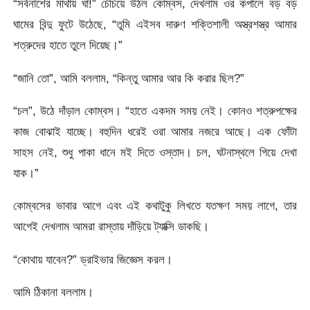
“সর্বনাশের মাথায় ঘা!” চেঁচিয়ে উঠল কোম্বস, দেখলাম ওর কপালে বড় বড়
ঘামের বিন্দু ফুটে উঠেছে, “তুমি এইসব দারুণ শক্তিশালী অস্ত্রশস্ত্র আমার
শত্রুদের হাতে তুলে দিয়েছ।”
“জানি তো”, আমি বললাম, “কিন্তু আমার আর কি করার ছিল?”
“চল”, উঠে দাঁড়াল কোম্বস। “হাতে একদম সময় নেই। কোনও শত্রুপক্ষের
কাজ বোঝাই যাচ্ছে। বহুদিন ধরেই ওরা আমার নজরে আছে। এক ফোঁটা
সাহস নেই, শুধু পাকা ধানে মই দিতে ওস্তাদ। চল, ঘটনাস্থলে গিয়ে দেখা
যাক।”
কোম্বসের ভাবার আগে এবং এই কথাটুকু লিখতে যতক্ষণ সময় লাগে, তার
আগেই দেখলাম আমরা রাস্তায় দাঁড়িয়ে ট্যাক্সি ডাকছি।
“কোথায় যাবেন?” ড্রাইভার জিজ্ঞেস করল।
আমি ঠিকানা বললাম।