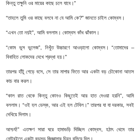
কিন্তু তক্ষুনি ওর মায়ের কাছে চলে যাবে।”
“তাহলে তুমি ওর কাছে বলবে না যে আমি কে?” জানতে চাইল কোম্বস।
“এখন তো নয়ই”, আমি বললাম। কোম্বস কাঁধ ঝাঁকাল।
“কোম ভুস ভুলেজ”, নিখুঁত উচ্চারণে আওড়ালো কোম্বস। “তোমাদের –
বিবাহিত লোকদের দেখে শ্রদ্ধা হয়।”
তারপর হাঁটু গেড়ে বসে, সে তার মাপার ফিতে আর একটা বড় চৌকোনা আতস
কাচ বার করল।
“কাল রাত থেকে কিন্তু কোনও কিছুতেই আর হাত দেওয়া হয়নি”, আমি
বললাম। “ওই হল ডেস্ক, আর এই হল টেবিল।” তারপর যা যা দরকার, সবই
দেখিয়ে দিলাম।
আশ্চর্য!” এতক্ষণ সারা ঘরে হামাগুড়ি দিচ্ছিল কোম্বস, হঠাৎ থেমে তার
নোটবইতে একটা বড়সড় জিজ্ঞাসার চিহ্ন বসিয়ে দিল।