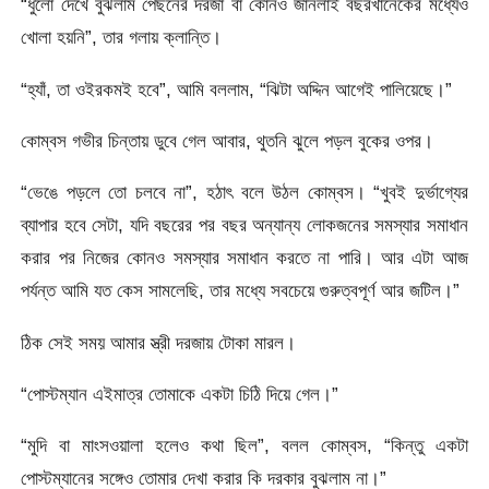
“ধুলো দেখে বুঝলাম পেছনের দরজা বা কোনও জানলাই বছরখানেকের মধ্যেও
খোলা হয়নি”, তার গলায় ক্লান্তি।
“হ্যাঁ, তা ওইরকমই হবে”, আমি বললাম, “ঝিটা অদ্দিন আগেই পালিয়েছে।”
কোম্বস গভীর চিন্তায় ডুবে গেল আবার, থুতনি ঝুলে পড়ল বুকের ওপর।
“ভেঙে পড়লে তো চলবে না”, হঠাৎ বলে উঠল কোম্বস। “খুবই দুর্ভাগ্যের
ব্যাপার হবে সেটা, যদি বছরের পর বছর অন্যান্য লোকজনের সমস্যার সমাধান
করার পর নিজের কোনও সমস্যার সমাধান করতে না পারি। আর এটা আজ
পর্যন্ত আমি যত কেস সামলেছি, তার মধ্যে সবচেয়ে গুরুত্বপূর্ণ আর জটিল।”
ঠিক সেই সময় আমার স্ত্রী দরজায় টোকা মারল।
“পোস্টম্যান এইমাত্র তোমাকে একটা চিঠি দিয়ে গেল।”
“মুদি বা মাংসওয়ালা হলেও কথা ছিল”, বলল কোম্বস, “কিন্তু একটা
পোস্টম্যানের সঙ্গেও তোমার দেখা করার কি দরকার বুঝলাম না।”