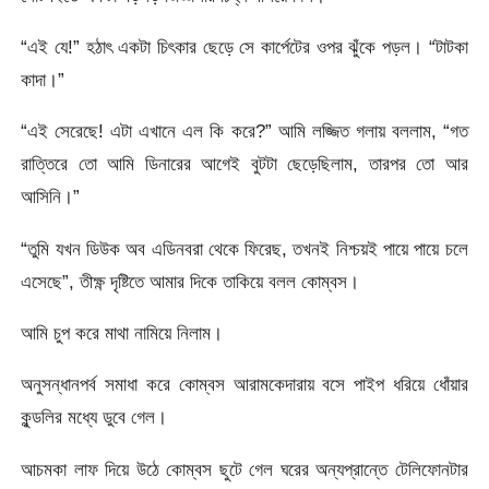
“এই যে!” হঠাৎ একটা চিৎকার ছেড়ে সে কার্পেটের ওপর ঝুঁকে পড়ল। “টাটকা
কাদা।”
“এই সেরেছে! এটা এখানে এল কি করে?” আমি লজ্জিত গলায় বললাম, “গত
রাত্তিরে তো আমি ডিনারের আগেই বুটটা ছেড়েছিলাম, তারপর তো আর
আসিনি।”
“তুমি যখন ডিউক অব এডিনবরা থেকে ফিরেছ, তখনই নিশ্চয়ই পায়ে পায়ে চলে
এসেছে”, তীক্ষ্ণ দৃষ্টিতে আমার দিকে তাকিয়ে বলল কোম্বস।
আমি চুপ করে মাথা নামিয়ে নিলাম।
অনুসন্ধানপর্ব সমাধা করে কোম্বস আরামকেদারায় বসে পাইপ ধরিয়ে ধোঁয়ার
কুন্ডলির মধ্যে ডুবে গেল।
আচমকা লাফ দিয়ে উঠে কোম্বস ছুটে গেল ঘরের অন্যপ্রান্তে টেলিফোনটার