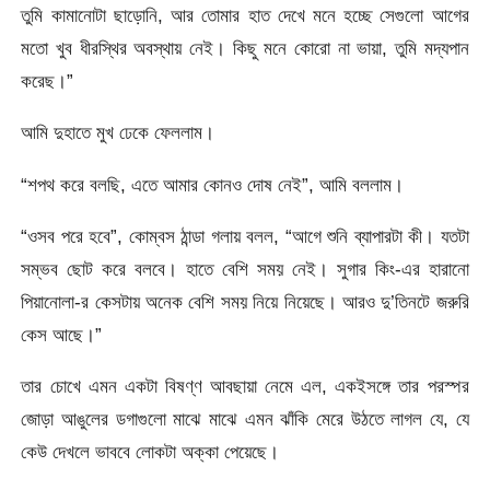
তুমি কামানোটা ছাড়োনি, আর তোমার হাত দেখে মনে হচ্ছে সেগুলো আগের
মতো খুব ধীরস্থির অবস্থায় নেই। কিছু মনে কোরো না ভায়া, তুমি মদ্যপান
করেছ।”
আমি দুহাতে মুখ ঢেকে ফেললাম।
“শপথ করে বলছি, এতে আমার কোনও দোষ নেই”, আমি বললাম।
“ওসব পরে হবে”, কোম্বস ঠান্ডা গলায় বলল, “আগে শুনি ব্যাপারটা কী। যতটা
সম্ভব ছোট করে বলবে। হাতে বেশি সময় নেই। সুগার কিং-এর হারানো
পিয়ানোলা-র কেসটায় অনেক বেশি সময় নিয়ে নিয়েছে। আরও দু’তিনটে জরুরি
কেস আছে।”
তার চোখে এমন একটা বিষণ্ণ আবছায়া নেমে এল, একইসঙ্গে তার পরস্পর
জোড়া আঙুলের ডগাগুলো মাঝে মাঝে এমন ঝাঁকি মেরে উঠতে লাগল যে, যে
কেউ দেখলে ভাববে লোকটা অক্কা পেয়েছে।