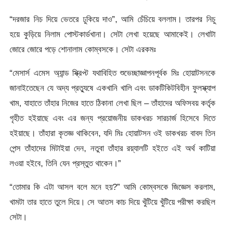
“দরজার নিচ দিয়ে ভেতরে ঢুকিয়ে দাও”, আমি চেঁচিয়ে বললাম। তারপর নিচু
হয়ে কুড়িয়ে নিলাম পোস্টকার্ডখানা। সেটা লেখা হয়েছে আমাকেই। লেখাটা
জোরে জোরে পড়ে শোনালাম কোম্বসকে। সেটা এরকমঃ
“মেসার্স এমেস অ্যান্ড স্ক্রিপ্ট যথাবিহিত শুভেচ্ছাজ্ঞাপনপূর্বক মিঃ হোয়াটসনকে
জানাইতেছেন যে অদ্য প্রত্যুষে একখানি খালি এবং ডাকটিকিটবিহীন ফুলস্ক্যাপ
খাম, যাহাতে তাঁহার নিজের হাতে ঠিকানা লেখা ছিল – তাঁহাদের অফিসবয় কর্তৃক
গৃহীত হইয়াছে এবং এর জন্য প্রয়োজনীয় ডাকখরচ সারচার্জ হিসেবে দিতে
হইয়াছে। তাঁহারা কৃতজ্ঞ থাকিবেন, যদি মিঃ হোয়াটসন ওই ডাকখরচ বাবদ তিন
পেন্স তাঁহাদের মিটাইয়া দেন, নতুবা তাঁহার রয়্যালটি হইতে এই অর্থ কাটিয়া
লওয়া হইবে, তিনি যেন প্রস্তুত থাকেন।”
“তোমার কি এটা আসল বলে মনে হয়?” আমি কোম্বসকে জিজ্ঞেস করলাম,
খামটা তার হাতে তুলে দিয়ে। সে আতস কাচ দিয়ে খুঁটিয়ে খুঁটিয়ে পরীক্ষা করছিল
সেটা।