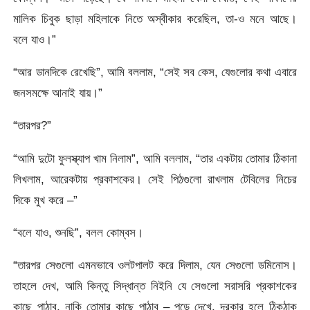
মালিক চিবুক ছাড়া মহিলাকে নিতে অস্বীকার করেছিল, তা-ও মনে আছে।
বলে যাও।”
“আর ডানদিকে রেখেছি”, আমি বললাম, “সেই সব কেস, যেগুলোর কথা এবারে
জনসমক্ষে আনাই যায়।”
“তারপর?”
“আমি দুটো ফুলস্ক্যাপ খাম নিলাম”, আমি বললাম, “তার একটায় তোমার ঠিকানা
লিখলাম, আরেকটায় প্রকাশকের। সেই পিঠগুলো রাখলাম টেবিলের নিচের
দিকে মুখ করে –”
“বলে যাও, শুনছি”, বলল কোম্বস।
“তারপর সেগুলো এমনভাবে ওলটপালট করে দিলাম, যেন সেগুলো ডমিনোস।
তাহলে দেখ, আমি কিন্তু সিদ্ধান্ত নিইনি যে সেগুলো সরাসরি প্রকাশকের
কাছে পাঠাব, নাকি তোমার কাছে পাঠাব – পড়ে দেখে, দরকার হলে ঠিকঠাক