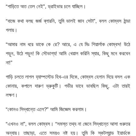
“গাড়িতে অত তেল নেই”, ড্রাইভার চলে যাচ্ছিল।
“বাজে কথা বলছ জর্জ ব্লারনি, তুমি ভালই জান সেটা”, বলল কোম্বস ঠান্ডা
গলায়।
“আমার নাম ধরে ডাকে কে রে? আরে, এ যে মিঃ শিয়ার্লাক কোম্বস! উঠে
পড়ুন, উঠে পড়ুন! কি সৌভাগ্য! আমি খেয়াল করিনি স্যার, কিছু মনে করবেন
না!”
গাড়ি চলতে লাগল হ্যাম্পস্টেড হিথ-এর দিকে, কোম্বস হেলান দিয়ে বসল এক
কোনায়, কপালে দারুণ ভ্রুকুটি। গভীর ভাবে ভাবছিল কিছু, এটা তারই
লক্ষণ।
“কোনও সিদ্ধান্তে এলে?” আমি জিজ্ঞেস করলাম।
“এখনও না”, বলল কোম্বস। “সমস্ত তথ্য না জেনে সিদ্ধান্তে আসা গুরুতর
অন্যায়। তাছাড়া, এতে সময়ও নষ্ট হয়। তুমি কি স্কটল্যান্ড ইয়ার্ডকে