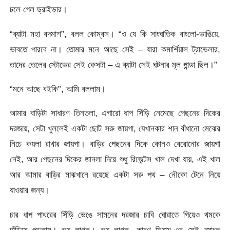
চলে গেল ড্রাইভার।
“ব্যাটা মহা বদমাশ”, বলল কোম্বস। “ও যে কি সাংঘাতিক বাংলো-ভাঙিয়ে,
ভাবতে পারবে না। তোমার মনে আছে সেই – যারা কমার্শিয়াল ট্রাভেলার,
তাদের তেলের স্টোভের সেই কেসটা – এ ব্যাটা সেই ঘটনার মূল পান্ডা ছিল।”
“মনে আছে বইকি”, আমি বললাম।
আমার বাড়িটা সাধারণ তিনতলা, এগারো ধাপ সিঁড়ি নেমেছে পেছনের দিকের
দরজায়, সেটা খুললেই একটা ছোট সরু জায়গা, যেখানকার শান বাঁধানো মেঝের
নিচে কয়লা রাখার জায়গা। বাড়ির পেছনের দিকে কোনও বেরোনোর জায়গা
নেই, আর পেছনের দিকের জানলা দিয়ে শুধু রিজেন্টস খাল দেখা যায়, এই খাল
আর আমার বাড়ির মাঝখানে রয়েছে একটা সরু পথ – নৌকো টেনে নিয়ে
যাওয়ার জন্য।
চার ধাপ পাথরের সিঁড়ি ভেঙে সামনের দরজার চাবি ঘোরাতে গিয়েও থমকে
দাঁড়িয়ে পড়লাম। ভয় লাগল। ভয় লাগল, কারণ সিয়াম-এর সেই ব্যাংক