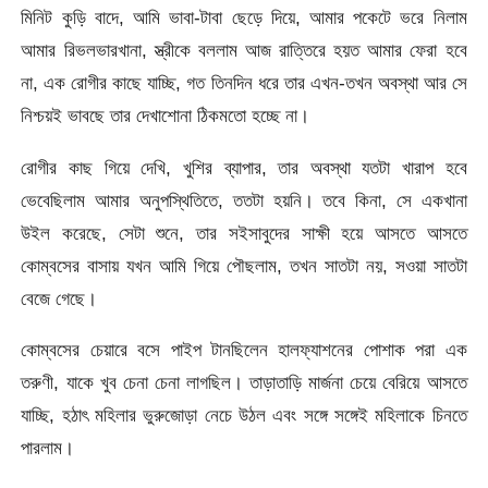
মিনিট কুড়ি বাদে, আমি ভাবা-টাবা ছেড়ে দিয়ে, আমার পকেটে ভরে নিলাম
আমার রিভলভারখানা, স্ত্রীকে বললাম আজ রাত্তিরে হয়ত আমার ফেরা হবে
না, এক রোগীর কাছে যাচ্ছি, গত তিনদিন ধরে তার এখন-তখন অবস্থা আর সে
নিশ্চয়ই ভাবছে তার দেখাশোনা ঠিকমতো হচ্ছে না।
রোগীর কাছ গিয়ে দেখি, খুশির ব্যাপার, তার অবস্থা যতটা খারাপ হবে
ভেবেছিলাম আমার অনুপস্থিতিতে, ততটা হয়নি। তবে কিনা, সে একখানা
উইল করেছে, সেটা শুনে, তার সইসাবুদের সাক্ষী হয়ে আসতে আসতে
কোম্বসের বাসায় যখন আমি গিয়ে পৌছলাম, তখন সাতটা নয়, সওয়া সাতটা
বেজে গেছে।
কোম্বসের চেয়ারে বসে পাইপ টানছিলেন হালফ্যাশনের পোশাক পরা এক
তরুণী, যাকে খুব চেনা চেনা লাগছিল। তাড়াতাড়ি মার্জনা চেয়ে বেরিয়ে আসতে
যাচ্ছি, হঠাৎ মহিলার ভুরুজোড়া নেচে উঠল এবং সঙ্গে সঙ্গেই মহিলাকে চিনতে
পারলাম।