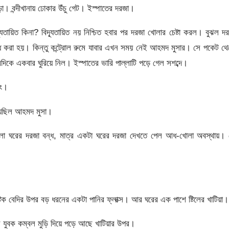
েড়া। বন্দীখানায় ঢোকার উঁচু গেট। ইস্পাতের দরজা।
ূতায়িত কিনা? বিদ্যূতায়িত নয় নিশ্চিত হবার পর দরজা খোলার চেষ্টা করল। বুঝল দ
ন্ধ করা হয়। কিন্তু কন্ট্রোল রুমে যাবার এখন সময় নেই আহমদ মুসার। সে পকেট থ
দিকে একবার ঘুরিয়ে নিল। ইস্পাতের ভারি পাল্লাটি পড়ে গেল সশব্দে।
িং।
েয়েছিল আহমদ মুসা।
ো ঘরের দরজা বন্ধ, মাত্র একটা ঘরের দরজা দেখতে পেল আধ-খোলা অবস্থায়। 
 বেদির উপর বড় ধরনের একটা পানির ফ্লাক্স। আর ঘরের এক পাশে ষ্টিলের খাটিয়া।
ুবক কম্বল মুড়ি দিয়ে পড়ে আছে খাটিয়ার উপর।