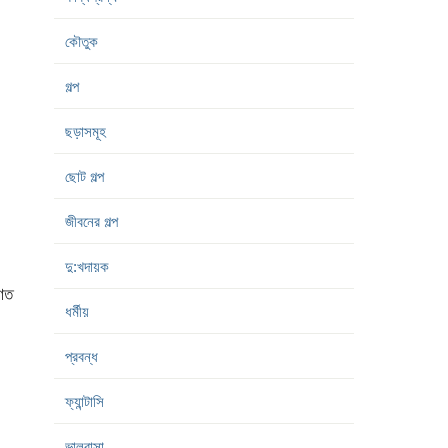
কৌতুক
গল্প
ছড়াসমূহ
ছোট গল্প
জীবনের গল্প
দু:খদায়ক
রণত
ধর্মীয়
প্রবন্ধ
ফ্যান্টাসি
ভালবাসা