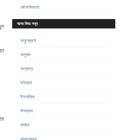
জোনাকিগুলো
গল্পের বিষয় সমূহ
চুল
অনুপ্রেরণা
হ্ন
অনুবাদ
অন্যান্য
ইতিহাস
ইসলামিক
উপন্যাস
াত
কবিতা
কাব্যগ্রন্থ