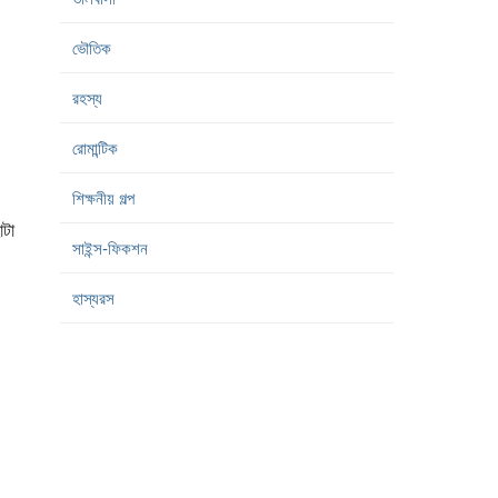
ভৌতিক
রহস্য
রোমান্টিক
শিক্ষনীয় গল্প
াটা
সাইন্স-ফিকশন
হাস্যরস