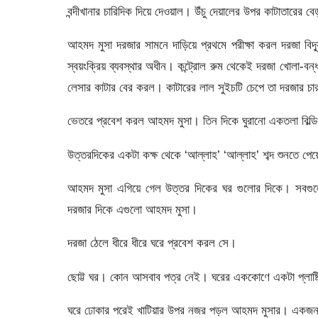
বন্দীখানার চারিদিক দিয়ে দেওয়াল। উঁচু দেয়ালের উপর কাটাতারের ব
আহমদ মুসা দরজার সামনে দাড়িয়ে প্রথমে পরীক্ষা করল দরজা বিদ্য
স্বয়ংক্রিয় ব্যবস্থার অধীন। কন্ট্রোল রুম থেকেই দরজা খোলা-ব
লেসার কাটার বের করল। কাটারের লাল সুইচটি চেপে তা দরজার চার
ভেতরে প্রবেশ করল আহমদ মুসা। তিন দিকে ঘুরানো একতলা বিল্ড
উত্তরদিকের একটা কক্ষ থেকে ‘আল্লাহ’ ‘আল্লাহ’ শব্দ শুনতে প
আহমদ মুসা এগিয়ে গেল উত্তর দিকের ঘর গুলোর দিকে। সবগুল
দরজার দিকে এগুলো আহমদ মুসা।
দরজা ঠেলে ধীরে ধীরে ঘরে প্রবেশ করল সে।
ছোট্ট ঘর। কোন আসবাব পত্র নেই। ঘরের এককোণে একটা প্লাষ্টিক
ঘরে ঢোকার পরেই খাটিয়ার উপর নজর পড়ল আহমদ মুসার। একজন য