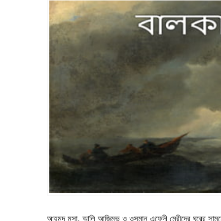
আহমদ মুসা, আলি আজিমভ ও ওসমান এফেন্দী মেরীদের ঘরের সামন