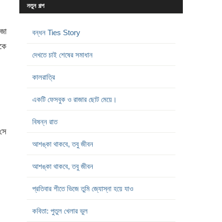
নতুন গল্প
রজা
বন্ধন Ties Story
েকে
দেখতে চাই শেষের সমাধান
কালরাত্রি
একটি ফেসবুক ও রাজার ছোট মেয়ে।
বিষন্ন রাত
সে
আশঙ্কা থাকবে, তবু জীবন
আশঙ্কা থাকবে, তবু জীবন
প্রতিবার শীতে ভিজে তুমি জ্যোস্না হয়ে যাও
কবিতা: পুতুল খেলার ভুল