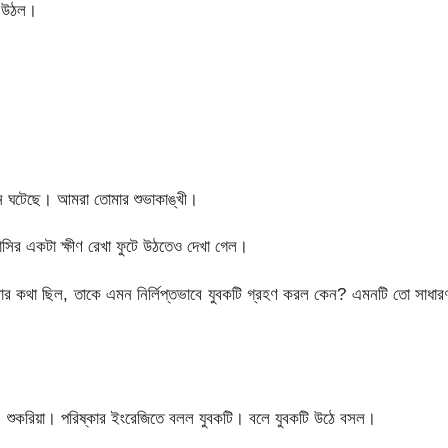
ে উঠল।
ন ঘটেছে। আমরা তোমার শুভাকাঙ্খী।
সির একটা ক্ষীণ রেখা ফুটে উঠতেও দেখা গেল।
হবার কথা ছিল, তাকে এমন নির্লিপ্তভাবে যুবকটি গ্রহণ করল কেন? এমনটি তো সাধা
। শুকরিয়া। পরিষ্কার ইংরেজিতে বলল যুবকটি। বলে যুবকটি উঠে বসল।