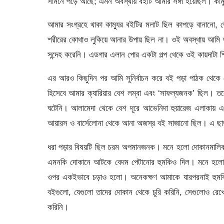
সামনে পড়ে আছে; এমন অবস্থায় বইটি আমার সঙ্গী হয়েছিল। কাম
আমার সংগ্রহে থাকা কাম্যুর বইটির মলাট ছিল কাপড়ে বানানো, 
শরীরের কোথাও লুকিয়ে আনার উপায় ছিল না। ওই অবস্থায় আমি গ্ল
সন্দেহ করেনি। এডগার এলান পোর একটা গল্প থেকে ওই কায়দাটা 
এর আরও কিছুদিন পর আমি সুনির্বাচন করে বই পড়া পাঠক থেকে 
হিসেবে আমার ক্যারিয়ার বেশ লম্বা এবং ‘সাফল্যজনক’ ছিল। তব
ঘটেনি। আলামেদা থেকে বেশ দূরে আভেনিদা হুয়ারেজ এলাকায় এক
আয়ারস ও বার্সেলোনা থেকে আনা অজস্র বই সাজানো ছিল। এ ছাড়
ধরা পড়ার বিষয়টি ছিল চরম অপমানজনক। মনে হলো দোকানমালিক 
এমনকি দোকানে আটকে বেদম পেটানোর হুমকিও দিল। মনে হলো, নব
ওপর একইভাবে চড়াও হলো। অনেকক্ষণ আমাকে যারপরনাই হুমকি-
বইগুলো, যেগুলো তাদের দোকান থেকে চুরি করিনি, সেগুলোও রে
করিনি।