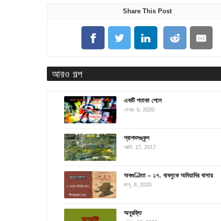
Share This Post
আরও গল্প
একটি পতাকা পেলে
ফেব্রু. 6, 2020
শ্বাপদসঙ্কুল
অক্টো. 17, 2017
অবগুণ্ঠিতা – ১৭. বাবলুকে অমিয়াদির বাসায়
জানু. 8, 2020
অনুরক্তি