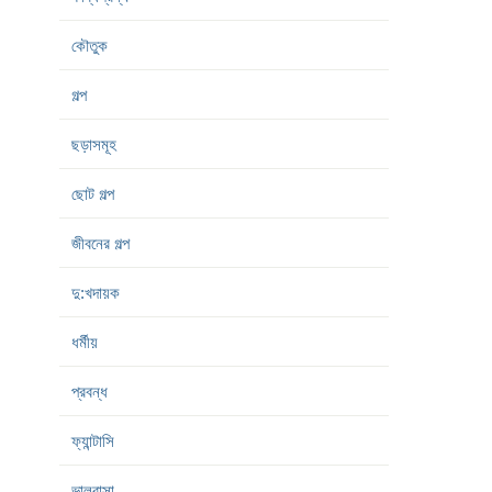
কৌতুক
গল্প
ছড়াসমূহ
ছোট গল্প
জীবনের গল্প
দু:খদায়ক
ধর্মীয়
প্রবন্ধ
ফ্যান্টাসি
ভালবাসা