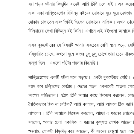
ধরা পড়ার ঘটনার কিছুদিন বাদেই আমি চিলি চলে যাই। এর কয়েক
একা একা সান্তিয়েগোর বিভিন্ন বইয়ের দোকানে ঘুরে ঘুরে দেখত
দোকান চালাতেন এবং তিনিই ছিলেন দোকানের মালিক। এখান থেকে 
টিলিয়ারের লেখা বিভিন্ন বই কিনি। এখানে এই বইগুলো আমাকে নি
এসব বুকস্টোরের যে বিষয়টি আমার সবচেয়ে বেশি মনে পড়ে, সে
বস্ফািরিত চোখে, কখনো ঘুমে কাতর ঢুলু ঢুলু চোখে তারা চেয়ে 
সস্তা ছিল। এগুলো গাঁটের পয়সায় কিনেছি।
সান্তিয়েগোর একটি ঘটনা মনে পড়ছে। একটা বুকস্টোরে গেছি। দ
বয়স হবে চল্লিশের কোঠায়। দেহের গড়ন একবারেই পাতলা গোছে
আপেল খাচ্ছিলেন। হঠাৎ তিনি আমার কাছে জিজ্ঞেস করলেন, কোনো 
নৈতিকভাবে ঠিক না বেঠিক? আমি বললাম, আমি আসলে ঠিক জানি 
লাগলেন। তিনি আমাকে জিজ্ঞেস করলেন, আচ্ছা এ ধরনের লোকে
বললেন, আমার চেনা একাধিক এ ধরনের কুখ্যাত লেখক আছেন। 
শুনলাম, লোকটা বিড়বিড় করে বলছেন, কী ধরনের বেজন্মা হলে 