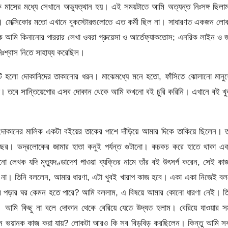
 মাসের মধ্যে সেখানে অভ্যুত্থান হয়। এই সময়টাতে আমি অত্যন্ত নিঃসঙ্গ ছিল
াম। মেক্সিকোর মতো এখানে বুকস্টোরগুলোতে এত কর্মী ছিল না। সাধারণত একজন ল
আমি কিনানোর পাররার লেখা ওবরা গ্রুয়েসা ও আর্তেফ্যাকতোস; এনরিক লাইন ও জ
ঃশ্বাস নিতে সাহায্য করেছিল।
টি হলো দোকানিদের তাকানোর ধরন। মাঝেমধ্যে মনে হতো, ফাঁসিতে ঝোলানো মানুষ
থাকত। তবে সান্তিয়েগোর এসব দোকান থেকে আমি কখনো বই চুরি করিনি। এখানে বই খ
োকানের মালিক একটা বইয়ের তাকের পাশে দাঁড়িয়ে আমার দিকে তাকিয়ে ছিলেন। ত
র। ভদ্রলোকের জামার হাতা কনুই পর্যন্ত গুটানো। কচকচ করে হাতে থাকা এক
লেখক যদি মৃত্যুদণ্ডাদেশ পাওয়া ব্যক্তির নামে তাঁর বই উৎসর্গ করেন, সেই কা
না। তিনি বললেন, আমার ধারণা, এটা খুবই খারাপ কাজ হবে। একা একা নিজেই বল
র পড়ার ঘর কেমন হতে পারে? আমি বললাম, এ বিষয়ে আমার কোনো ধারণা নেই। তি
আমি কিছু না বলে দোকান থেকে বেরিয়ে যেতে উদ্যত হলাম। বেরিয়ে যাওয়ার স
এমন ভয়ানক কাজ করা যায়? লোকটা আরও কি সব বিড়বিড় করছিলেন। কিন্তু আমি সব