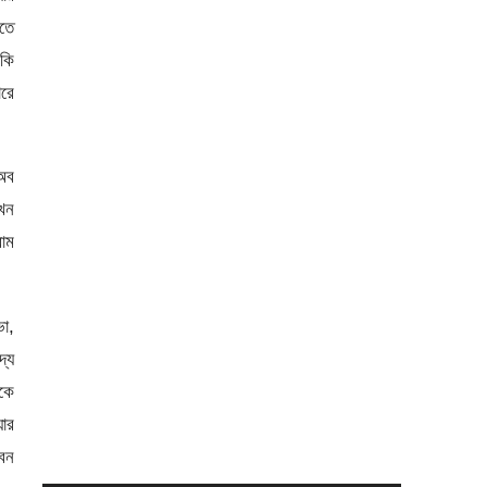
তে
নকি
রে
অব
তখন
োম
ভো,
দ্য
াকে
যার
ীবন