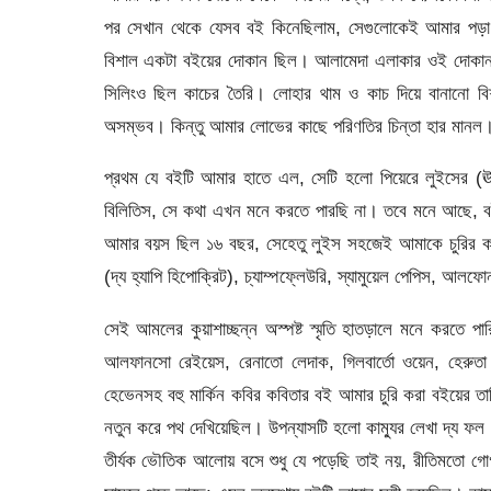
পর সেখান থেকে যেসব বই কিনেছিলাম, সেগুলোকেই আমার পড়া 
বিশাল একটা বইয়ের দোকান ছিল। আলামেদা এলাকার ওই দোকানটার
সিলিংও ছিল কাচের তৈরি। লোহার থাম ও কাচ দিয়ে বানানো ব
অসম্ভব। কিন্তু আমার লোভের কাছে পরিণতির চিন্তা হার মানল। এ
প্রথম যে বইটি আমার হাতে এল, সেটি হলো পিয়েরে লুইসের 
বিলিতিস, সে কথা এখন মনে করতে পারছি না। তবে মনে আছে, বইট
আমার বয়স ছিল ১৬ বছর, সেহেতু লুইস সহজেই আমাকে চুরির কা
(দ্য হ্যাপি হিপোক্রিট), চ্যাম্পফ্লেউরি, স্যামুয়েল পেপিস, আ
সেই আমলের কুয়াশাচ্ছন্ন অস্পষ্ট স্মৃতি হাতড়ালে মনে করতে
আলফানসো রেইয়েস, রেনাতো লেদাক, গিলবার্তো ওয়েন, হেরুতা ও 
হেভেনসহ বহু মার্কিন কবির কবিতার বই আমার চুরি করা বইয়ের
নতুন করে পথ দেখিয়েছিল। উপন্যাসটি হলো কাম্যুর লেখা দ্য ফল।
তীর্যক ভৌতিক আলোয় বসে শুধু যে পড়েছি তাই নয়, রীতিমতো গো