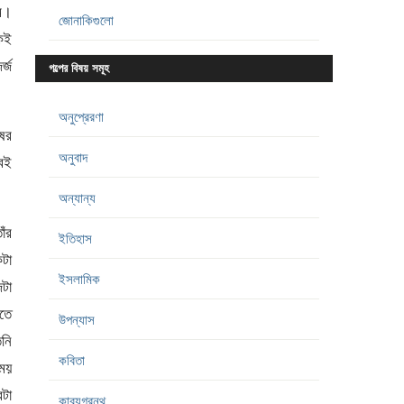
াম।
জোনাকিগুলো
োকই
র্জ
গল্পের বিষয় সমূহ
অনুপ্রেরণা
ের
অনুবাদ
ুবই
অন্যান্য
াঁর
ইতিহাস
টা
ইসলামিক
জটা
তে
উপন্যাস
নি
কবিতা
ময়
টা
কাব্যগ্রন্থ