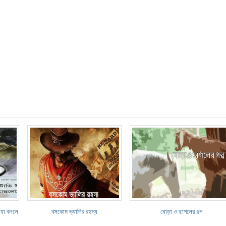
স যা বললে
বসকোম ভ্যালির রহস্য
ঘোড়া ও ছাগলের গল্প