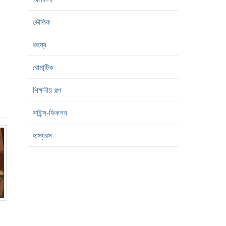
ভৌতিক
রহস্য
রোমান্টিক
শিক্ষনীয় গল্প
সাইন্স-ফিকশন
হাস্যরস