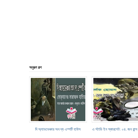
অনুরূপ গল্প
দি অ্যাডভেঞ্চার অব দ্য এম্পটি হাউস
এ স্টাডি ইন স্কারলেট: ০৪. জন রান্