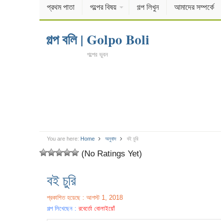
প্রথম পাতা
গল্পের বিষয়
গল্প লিখুন
আমাদের সম্পর্কে
গল্প বলি | Golpo Boli
গল্পের ভুবন
You are here:
Home
অনুবাদ
বই চুরি
(No Ratings Yet)
বই চুরি
প্রকাশিত হয়েছে : আগস্ট 1, 2018
গল্প লিখেছেন :
রবের্তো বোলাইয়োঁ