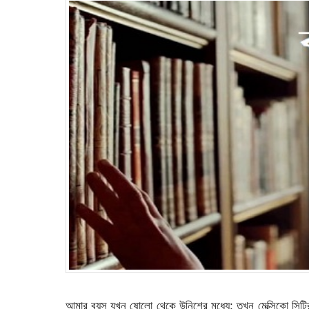
আমার বয়স যখন ষোলো থেকে উনিশের মধ্যে; তখন মেক্সিকো সিটির