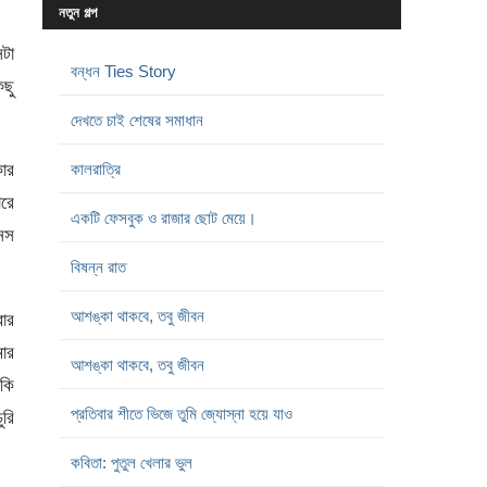
নতুন গল্প
েটা
বন্ধন Ties Story
িছু
দেখতে চাই শেষের সমাধান
কার
কালরাত্রি
োরে
একটি ফেসবুক ও রাজার ছোট মেয়ে।
েনস
বিষন্ন রাত
আশঙ্কা থাকবে, তবু জীবন
ার
মার
আশঙ্কা থাকবে, তবু জীবন
কি
প্রতিবার শীতে ভিজে তুমি জ্যোস্না হয়ে যাও
ুরি
কবিতা: পুতুল খেলার ভুল