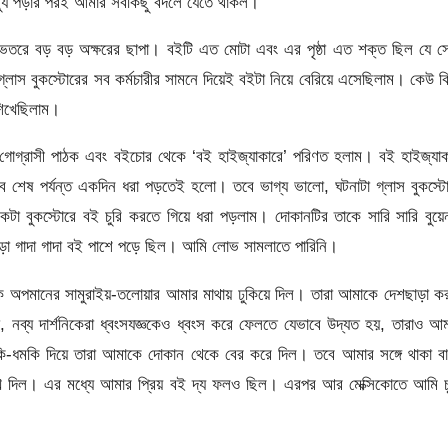
্যু পড়ার পরই আমার সবকিছু বদলে যেতে থাকল।
ভেতরে বড় বড় অক্ষরের ছাপা। বইটি এত মোটা এবং এর পৃষ্ঠা এত শক্ত ছিল যে স
াস বুকস্টোরের সব কর্মচারীর সামনে দিয়েই বইটা নিয়ে বেরিয়ে এসেছিলাম। কেউ ক
শিখেছিলাম।
গোগ্রাসী পাঠক এবং বইচোর থেকে ‘বই হাইজ্যাকারে’ পরিণত হলাম। বই হাইজ্যা
ে শেষ পর্যন্ত একদিন ধরা পড়তেই হলো। তবে ভাগ্য ভালো, ঘটনাটা গ্লাস বুকস্ট
টা বুকস্টোরে বই চুরি করতে গিয়ে ধরা পড়লাম। দোকানটির তাকে সারি সারি বুয়
া গাদা গাদা বই পাশে পড়ে ছিল। আমি লোভ সামলাতে পারিনি।
অপমানের সামুরাইয়-তলোয়ার আমার মাথায় ঢুকিয়ে দিল। তারা আমাকে দেশছাড়া কর
্য দার্শনিকেরা ধ্বংসযজ্ঞকেও ধ্বংস করে ফেলতে যেভাবে উদ্যত হয়, তারাও আ
ধমকি দিয়ে তারা আমাকে দোকান থেকে বের করে দিল। তবে আমার সঙ্গে থাকা বা
খে দিল। এর মধ্যে আমার প্রিয় বই দ্য ফলও ছিল। এরপর আর মেক্সিকোতে আমি চ