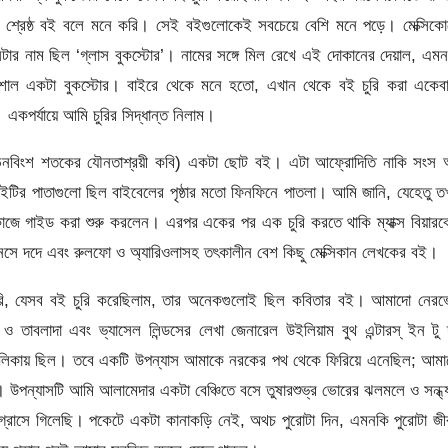
শ্রেষ্ঠ বই বলে মনে করি। সেই বইগুলোকেই সবচেয়ে বেশি মনে পড়ে। মেক্সিকো
 নাম ছিল ‘গ্লাস বুকস্টোর’। নামের সঙ্গে মিল রেখে এই দোকানের দেয়াল, এম
িশাল একটা বুকস্টোর। বাইরে থেকে মনে হতো, এখান থেকে বই চুরি করা একেবা
কপর্যায়ে আমি চুরির সিদ্ধান্ত নিলাম।
(ঊনবিংশ শতকের যৌনতাশ্রয়ী কবি) একটা ছোট বই। এটা আফ্রোদিতি নাকি সংস 
ির পাতাগুলো ছিল বাইবেলের পৃষ্ঠার মতো ফিনফিনে পাতলা। আমি জানি, যেহেতু 
জে গাইড করা শুরু করলেন। এরপর একের পর এক চুরি করতে থাকি ম্যাক্স বিয়ারব
লফোনসে দদে এবং রুলফো ও অ্যারিওলাসহ তৎকালীন বেশ কিছু মেক্সিকান লেখকের বই।
 পারি, যেসব বই চুরি করেছিলাম, তার অনেকগুলোই ছিল কবিতার বই। আমাদো নের
তাবলাদা এবং ভ্যাসেল লিন্ডসের লেখা জেনারেল উইলিয়াম বুথ এন্টারস্ ইন টু 
 তালিকায় ছিল। তবে একটি উপন্যাস আমাকে নরকের পথ থেকে ফিরিয়ে এনেছিল; আম
 উপন্যাসটি আমি আলামেদার একটা বেঞ্চিতে বসে তুষারশুভ্র ভোরের ঝলমলে ও সন্ধ্
গ্রাসে গিলেছি। পকেটে একটা কানাকড়ি নেই, অথচ পুরোটা দিন, এমনকি পুরোটা জ