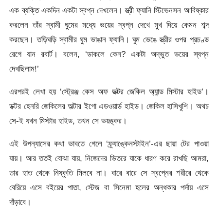
এক ব্যক্তি একদিন একটা স্বপ্ন দেখলেন। স্ত্রী ফ্যানি স্টিভেনসন আবিষ্কার
করলেন তাঁর স্বামী ঘুমের মধ্যে ভয়ের স্বপ্ন দেখে মুখ দিয়ে কেমন শব্দ
করছেন। তড়িঘড়ি স্বামীর ঘুম ভাঙান ফ্যানি। ঘুম ভেঙে স্ত্রীর ওপর প্রচণ্ড
রেগে যান রবার্ট। বলেন, ‘ডাকলে কেন? একটা অদ্ভুত ভয়ের স্বপ্ন
দেখছিলাম!’
এরপরই লেখা হয় ‘স্ট্রেঞ্জ কেস অফ ডক্টর জেকিল অ্যান্ড মিস্টার হাইড’।
ডক্টর হেনরি জেকিলের অল্টার ইগো এডওয়ার্ড হাইড। জেকিল হাসিখুশি। অথচ
সে-ই যখন মিস্টার হাইড, তখন সে ভয়ঙ্কর।
এই উপন্যাসের কথা ভাবতে গেলে ‘ফ্র্যাঙ্কেনস্টাইন’-এর ছায়া টের পাওয়া
যায়। আর ততই বোঝা যায়, নিজেদের ভিতরে যাকে ধারণ করে রাখছি আমরা,
তার হাত থেকে নিষ্কৃতি মিলবে না। বারে বারে সে স্বপ্নের শরীরে থেকে
বেরিয়ে এসে বইয়ের পাতা, স্টেজ বা সিনেমা হলের অন্ধকার পর্দায় এসে
দাঁড়াবে।