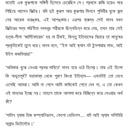
মতোই এক কুরূপাকে সঙ্গিনী হিসেবে চেয়েছিল সে। প্রথমে রাজি হয়েও পরে
পিছিয়ে আসেন ভিক্টর। যদি দুই কুরূপ আর কুরূপার মিলনে পৃথিবীর বুকে জন্ম
নেয় আরেক ভয়ঙ্কর, এই আশঙ্কায়। এরপর ক্রুদ্ধ সেই দানব যখন
ভিক্টরের সদ্য পরিণীতা নববধূর শরীরকে ছিন্নভিন্ন করে দেয়, তখন তার সেই
হত্যা-লীলা ‘জাস্টিফায়েড’ হয় না ঠিকই, কিন্তু ইতিহাসের বিচারে তা মানুষের
প্রকৃতিকেই তুলে ধরে। দানব বলে, ‘‘ইফ আই ক্যান নট ইন্সপায়ার লাভ, আই
উইল কজফিয়ার!’’
‘অধিকার বুঝে নেওয়া প্রখর দাবিতে’ দানব হয়ে ওঠে হিংস্র। তার এই হিংসা
কি অভূতপূর্ব? মহাকাব্য থেকে পুরাণ কিংবা ইতিহাস— এমনটাই তো দেখে
এসেছি আমরা। আমি না পেলে আমি কাউকেই পেতে দেব না, এ তো কেবল
ওই দানবের ইচ্ছে নয়। তাহলে তাকে আলাদা করে বিচ্ছিন্ন করে দেওয়ার অর্থ
কী?
‘সাটান হ্যাজ হিজ কম্প্যানিয়নস, ফেলো ডেভিলস… বাট আই অ্যাম সলিটারি
অ্যান্ড ডিটেস্টেড।’