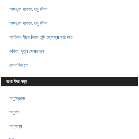
আশঙ্কা থাকবে, তবু জীবন
আশঙ্কা থাকবে, তবু জীবন
প্রতিবার শীতে ভিজে তুমি জ্যোস্না হয়ে যাও
কবিতা: পুতুল খেলার ভুল
জোনাকিগুলো
গল্পের বিষয় সমূহ
অনুপ্রেরণা
অনুবাদ
অন্যান্য