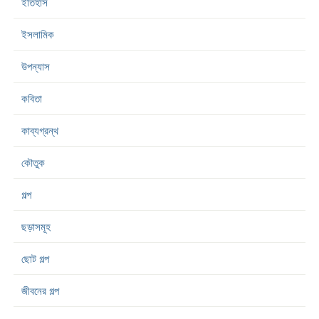
ইতিহাস
ইসলামিক
উপন্যাস
কবিতা
কাব্যগ্রন্থ
কৌতুক
গল্প
ছড়াসমূহ
ছোট গল্প
জীবনের গল্প