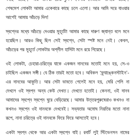
শেষমেশ লোকটা আমার একেবারে কাছে চলে এলো। আর আমি সরে যাওয়ার
আগেই আমায় আঁচড়ে দিল!
স্বপ্নের মধ্যে আঁচড়ে দেওয়ার মুহূর্তটা আমার কাছে দারুণ জ্যান্ত বলে মনে
হয়েছিল। আরও কিছু ছিল সেই স্বপ্নে, সেটা স্পষ্ট মনে নেই। কেবল,
আঁচড়ের পর মুহূর্তে লোকটার অশ্লীল হাসিটা মনে রয়ে গিয়েছে।
ওই লোকটা, চেহারা-চরিত্রে যাকে একজন দানবের মতোই মনে হয়, সে-ও
চাইছিল একজন সঙ্গী। যে ঠিক তারই মতো হবে। অবিকল ‘ফ্র্যাঙ্কেনস্টাইন’-
এর দানবের আকুতি। আর সেটা ভাবতে গেলেই মনে হয়, মেরি শেলি না
দেখলে ওই স্বপ্ন অন্য কেউ দেখত। দেখতে হতোই। কেননা, ওই দানব
আমাদের স্বপ্নে স্বপ্নে ঘুরে বেড়িয়েছে। আমার উত্তরপুরুষেরাও কখনও না
কখনও স্বপ্নে ওই দানবকে দেখবেই। সভ্যতার অমোঘ নিয়তির মতো নানা
রূপে, নানা চরিত্রে ওই দানবকে ফিরে ফিরে আসতেই হবে।
একটা স্বপ্ন থেকে আর একটা স্বপ্নে যাই। রবার্ট লুই স্টিভেনসন নামের