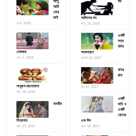
আপু,
বউ
আমি
তোর
ভাই
অফিসের বস
মে 8, 2019
জানু. 23, 2018
একটি
সত্য
ঘটনা
নেককার
অবলম্বনে
নভে. 7, 2019
আগস্ট 12, 2017
বাসর
রাত
অনুরাগ-ভালোবাসা
জুন 17, 2017
নভে. 28, 2019
একটি
নামহীন
ভাই ও
একটি
বোনের
শিরোনাম
এক দিন
নভে. 27, 2017
নভে. 19, 2017