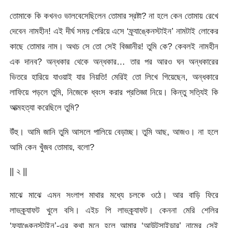
তোমাকে কি কখনও ভালবেসেছিলেন তোমার স্রষ্টা? না হলে কেন তোমায় রেখে
দেবেন নামহীন! এই দীর্ঘ সময় পেরিয়ে এসে ‘ফ্র্যাঙ্কেনস্টাইন’ নামটাই লোকের
কাছে তোমার নাম। অথচ সে তো সেই বিজ্ঞানীর! তুমি কে? কেবলই নামহীন
এক দানব? অন্ধকার থেকে অন্ধকার… তার পর আরও ঘন অন্ধকারের
ভিতরে হারিয়ে যাওয়াই যার নিয়তি! মেরিই তো লিখে গিয়েছেন, অন্ধকারে
লাফিয়ে পড়লে তুমি, নিজেকে ধ্বংস করার প্রতিজ্ঞা নিয়ে। কিন্তু সত্যিই কি
আত্মহত্যা করেছিলে তুমি?
উঁহু। আমি জানি তুমি আসলে পালিয়ে বেড়াচ্ছ। তুমি আছ, আজও। না হলে
আমি কেন খুঁজব তোমায়, বলো?
|| ২ ||
মাঝে মাঝে এমন সংলাপ মাথার মধ্যে চলকে ওঠে। আর বাড়ি ফিরে
লাভক্র্যাফট খুলে বসি। এইচ পি লাভক্র্যাফট। কেননা মেরি শেলির
‘ফ্র্যাঙ্কেনস্টাইন’-এর কথা মনে হলে আমার ‘আউটসাইডার’ নামের সেই