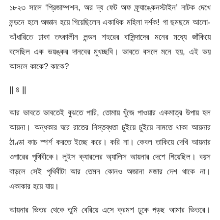
১৮২৩ সালে ‘প্রিজাম্পশন, অর দ্য ফেট অফ ফ্র্যাঙ্কেনস্টাইন’ নাটক দেখে
লন্ডনে হলে অজ্ঞান হয়ে গিয়েছিলেন একাধিক মহিলা দর্শক! গা ছমছমে আলো-
আঁধারিতে ঢাকা তৎকালীন লন্ডন শহরের বাসিন্দাদের মনের মধ্যে জাঁকিয়ে
বসেছিল এক ভয়ঙ্কর দানবের মুখচ্ছবি। ভাবতে বসলে মনে হয়, এই ভয়
আসলে কাকে? কাকে?
|| ৪ ||
আর ভাবতে ভাবতেই বুঝতে পারি, তোমায় খুঁজে পাওয়ার একমাত্র উপায় হল
আয়না। অন্ধকার ঘরে রাতের নিস্তব্ধতা চুইয়ে চুইয়ে নামতে থাকা আয়নার
ঠাণ্ডা কাচ স্পর্শ করতে ইচ্ছে করে। করি না। কেবল তাকিয়ে দেখি আয়নার
ওপারের পৃথিবীকে। লুইস ক্যারলের অ্যালিস আয়নার দেশে গিয়েছিল। বয়স
বাড়লে সেই পৃথিবীটা আর তেমন কোনও অজানা মজার দেশ থাকে না।
একাকার হয়ে যায়।
আয়নার ভিতর থেকে তুমি বেরিয়ে এসে ক্রমশ ঢুকে পড়ছ আমার ভিতরে।