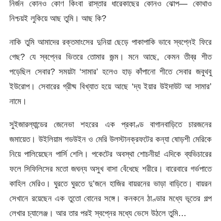
নির্জন কোনও কোণ কিংবা রাস্তার ধারেকাছের কোনও ঝোপ— কোথাও
নিশ্চয়ই লুকিয়ে আছ তুমি। আছ কি?
নাকি তুমি আমাদের রক্তমাংসের দুনিয়া ছেড়ে পাকাপাকি ভাবে স্বপ্নেই ফিরে
গেছ? যে স্বপ্নের ভিতরে তোমার জন্ম। মনে আছে, কেমন তীব্র শীত
পড়েছিল সেবার? সময়টা ‘সামার’ হলেও হাড় কাঁপানো শীতে সেবার জবুথবু
ইউরোপ। সেবারের গ্রীষ্ম বিখ্যাত হয়ে আছে ‘দ্য ইয়ার উইদাউট আ সামার’
নামে।
সুইজারল্যান্ডের জেনেভা শহরের এক প্রকাণ্ড বাগানবাড়িতে চারজনের
জমায়েত। উইলিয়াম গডউইন ও মেরি উলস্টানক্রফটের কন্যা ষোড়শী মেরিকে
নিয়ে পালিয়েছেন পার্সি শেলি। পকেটের অবস্থা শোচনীয়! এদিকে ব্যভিচারের
ফলে সিফিলিসের মতো জঘন্য অসুখ বাসা বেঁধেছে শরীরে। বারেবারে গর্ভপাতে
কাহিল মেরিও। ঘুরতে ঘুরতে দু’জনে হাজির বায়রন‌ের ভাড়া বাড়িতে। বায়রন
সেখানে রয়েছেন এক তুতো বোনের সঙ্গে। কনকনে ঠাণ্ডার মধ্যে ভূতের গল্প
লেখার চ্যালেঞ্জ। আর তার পরই স্বপ্নের মধ্যে ভেসে উঠলে তুমি…