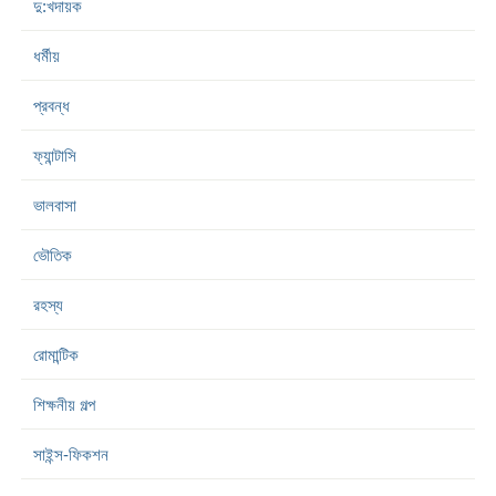
দু:খদায়ক
ধর্মীয়
প্রবন্ধ
ফ্যান্টাসি
ভালবাসা
ভৌতিক
রহস্য
রোমান্টিক
শিক্ষনীয় গল্প
সাইন্স-ফিকশন