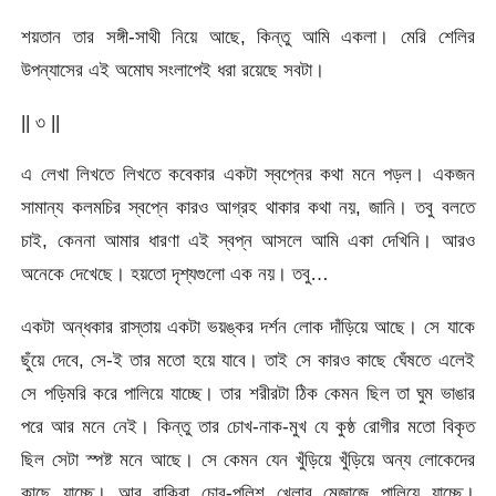
শয়তান তার সঙ্গী-সাথী নিয়ে আছে, কিন্তু আমি একলা। মেরি শেলির
উপন্যাসের এই অমোঘ সংলাপেই ধরা রয়েছে সবটা।
|| ৩ ||
এ লেখা লিখতে লিখতে কবেকার একটা স্বপ্নের কথা মনে পড়ল। একজন
সামান্য কলমচির স্বপ্নে কারও আগ্রহ থাকার কথা নয়, জানি। তবু বলতে
চাই, কেননা আমার ধারণা এই স্বপ্ন আসলে আমি একা দেখিনি। আরও
অনেকে দেখেছে। হয়তো দৃশ্যগুলো এক নয়। তবু…
একটা অন্ধকার রাস্তায় একটা ভয়ঙ্কর দর্শন লোক দাঁড়িয়ে আছে। সে যাকে
ছুঁয়ে দেবে, সে-ই তার মতো হয়ে যাবে। তাই সে কারও কাছে ঘেঁষতে এলেই
সে পড়িমরি করে পালিয়ে যাচ্ছে। তার শরীরটা ঠিক কেমন ছিল তা ঘুম ভাঙার
পরে আর মনে নেই। কিন্তু তার চোখ-নাক-মুখ যে কুষ্ঠ রোগীর মতো বিকৃত
ছিল সেটা স্পষ্ট মনে আছে। সে কেমন যেন খুঁড়িয়ে খুঁড়িয়ে অন্য লোকেদের
কাছে যাচ্ছে। আর বাকিরা চোর-পুলিশ খেলার মেজাজে পালিয়ে যাচ্ছে।