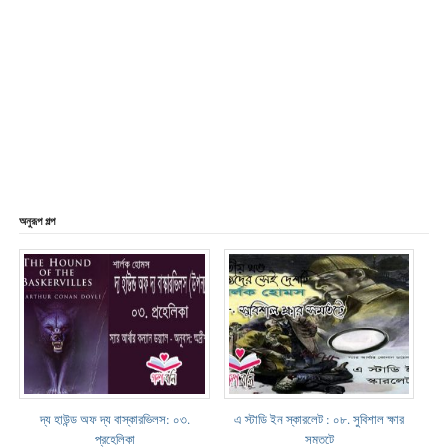
অনুরূপ গল্প
দ্য হাউন্ড অফ দ্য বাস্কারভিলস: ০৩.
এ স্টাডি ইন স্কারলেট : ০৮. সুবিশাল ক্ষার
প্রহেলিকা
সমতটে