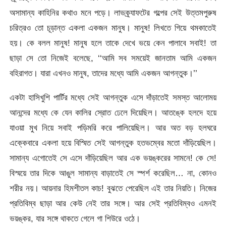
অসামান্য কাহিনির কথাও মনে পড়ে। লাভক্র্যাফটের গল্পের সেই উত্তমপুরুষ
চরিত্রও তো চূড়ান্ত একলা একজন মানুষ। মানুষ! লিখতে গিয়ে থমকাতেই
হয়। কে বলল মানুষ! মানুষ হলে তাকে দেখে ভয়ে কেন পালাবে সবাই! তা
ছাড়া সে তো নিজেই বলেছে, ‘‘আমি সব সময়েই জানতাম আমি একজন
বহিরাগত। যারা এখনও মানুষ, তাদের মধ্যে আমি একজন আগন্তুক।’’
একটা হাসিখুশি পার্টির মধ্যে সেই আগন্তুক এসে দাঁড়াতেই সমস্ত আলোময়
আনন্দের মধ্যে কে যেন কালির স্রোত ঢেলে দিয়েছিল। আতঙ্কে হলদে হয়ে
যাওয়া মুখ নিয়ে সবাই পড়িমরি করে পালিয়েছিল। আর অত বড় হলঘরে
এক্কেবারে একলা হয়ে বিস্মিত সেই আগন্তুক হতভম্বের মতো দাঁড়িয়েছিল।
সামান্য এগোতেই সে এসে দাঁড়িয়েছিল আর এক ভয়ঙ্করের সামনে! কে সে!
বিস্ময়ে তার দিকে আঙুল সামান্য বাড়াতেই সে স্পর্শ করেছিল… না, কোনও
শরীর নয়। আয়নার হিমশীতল কাচ! বুঝতে পেরেছিল এই তার নিয়তি। নিজের
প্রতিবিম্ব ছাড়া আর কেউ নেই তার সঙ্গে। আর সেই প্রতিবিম্বও এমনই
ভয়ঙ্কর, যার সঙ্গে থাকতে গেলে গা শিউরে ওঠে।