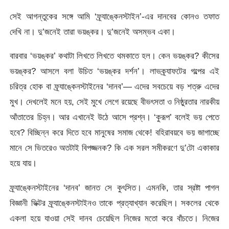
সেই আগন্তুকের সঙ্গে আমি ‘ফ্র্যাঙ্কেনস্টাইন’-এর দানবের কোনও তফাত
দেখি না। দু’জনেই তারা ভয়ঙ্কর। দু’জনেই অসম্ভব একা।
বারবার ‘ভয়ঙ্কর’ কথাটা লিখতে লিখতে থমকাতে হল। কেন ভয়ঙ্কর? কীসের
ভয়ঙ্কর? আসলে বলা উচিত ‘ভয়ঙ্কর দর্শন’। লাভক্র্যাফটের গল্পের এই
চরিত্র হোক বা ফ্র্যাঙ্কেনস্টাইনের ‘দানব’— এদের সবচেয়ে বড় শত্রু এদের
মুখ। দেখলেই মনে হয়, সেই মুখে লেগে রয়েছে বীভৎসতা ও নিষ্ঠুরতার নারকীয়
আঁতাতের চিহ্ন। আর এখানেই উঠে আসে প্রশ্ন। ‘কুরূপ’ বলেই ভয় পেতে
হবে? বিচ্ছিন্ন করে দিতে হবে মানুষের সমাজ থেকে! বহিরাবয়বে ভয় জাগাচ্ছে
মানে সে ভিতরেও অতটাই বিপজ্জনক? কি এক সরল সমীকরণে দু’টো একাকার
হয়ে যায়।
ফ্র্যাঙ্কেনস্টাইনের ‘দানব’ জানত সে কুৎসিত। এমনকি, তার স্রষ্টা পাগল
বিজ্ঞানী ভিক্টর ফ্র্যাঙ্কেনস্টাইনও তাকে প্রত্যাখ্যান করেছিল। সকলের থেকে
একলা হয়ে যাওয়া সেই দানব চেয়েছিল নিজের মতো করে বাঁচতে। নিজের