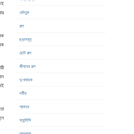
েই
ার
কৌতুক
গল্প
েখক
ছড়াসমূহ
েখক
ছোট গল্প
জীবনের গল্প
য়ী
রান
দু:খদায়ক
নেই
ধর্মীয়
প্রবন্ধ
তো
নে
ফ্যান্টাসি
ভালবাসা