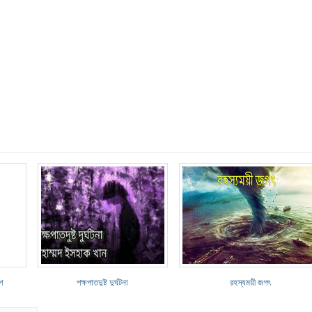
্প
পক্ষপাতদুষ্ট দুর্ঘটনা
রহস্যময়ী জগৎ