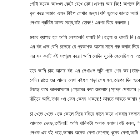
গোটা কয়েক আংগুল কেটে রেখে দেই।এরপর আর কি!! কাগজে লি
ঘৃনা করে আমার এমন টাইপ লেখার জন্য।যদি ভুলেও জানত আমি
লেখার প্রতিটা অক্ষর সত্য,যাই হোক!! এরপর বিয়ে করলাম।
মজার ব্যাপার হল আমি লেখালেখি থামাই নি।হত্যা ও থামাই নি।এর
এর বই এত বেশি চলেছে যে প্রকাশক আমার নামে গরু জবাই দিয়ে 
এর সব কয়টি বই সংগ্রহ করে।আমি সেদিন মুচকি হেসেছিলাম।ম
তবে আমি চাই আমার বই এর লেখাগুল তুমি পড়ে শেষ কর।তারপর 
যেদিন রাতে ওর আমার লেখা বইগুল পড়া শেষ হল,তারপর দিন ওকে 
উজাড় করে ভালবাসলাম।প্রেমের কথা শুনালাম।স্বপ্ন দেখালাম।
দাঁড়িয়ে আছি,তখন ওর ফেস কেমন থাকবে!! ভাবতে ভাবতে আমার বু
চা খেতে খেতে ওকে কোলে নিয়ে বসিয়ে কানে কানে একবার বললা
আমাকে দেখছ,তাইনা!! আমি খানিকটা অবাক হলাম।বউ বলল, “অব
লেখক এর বই পড়ে,আমার অনেক নেশা লেগেছে,খুনের নেশা,আমি