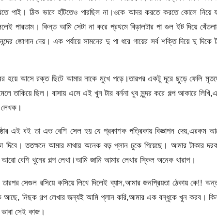
চা দেখতে পাই। ঠিক ভাবে হাঁটতেও পারছিল না।ওকে আদর করতে করতে কোলে নিয়ে 
ই পারতাম। কিন্ত আমি সেটা না করে প্রথমে বিড়ালটার পা গুল ইট দিয়ে থেঁতলা
ের জোগান দেয়। এক পর্যায়ে সামনের দু পা ধরে গায়ের সর্ব শক্তি দিয়ে দু দিকে 
 বের হয়ে আসে রক্ত ছিটে আমার নাকে মুখে পড়ে।তারপর একটু দূরে ছুড়ে ফেলি মৃত
েলে তাকিয়ে ছিল। বাসায় এসে এই খুন টার বর্ননা খুব সুন্দর করে গল্প আকারে লিখি,
নে লেখক।
ৃষ্ঠার এই বই তা এত বেশি সেল হয় যে প্রকাশক পত্রিকায় বিজ্ঞাপন দেয়,এরকম 
কা দিবে। ততক্ষনে আমার মাথায় অনেক বড় প্লান ঢুকে গিয়েছে। আমার টাকার দর
রো বেশি খুনের গল্প লেখা।আমি জানি আমার লেখার স্কিল অনেক খারাপ।
ারপর সেগুল রসিয়ে কসিয়ে লিখে দিলেই ব্যাস,আমার জনপ্রিয়তা ঠেকায় কে!! অন্
আছে, নিছক গল্প লেখার জন্যই আমি প্লান করি,আমার এক বন্ধুকে খুন করব। কিন
ই ভাবা সেই কাজ।