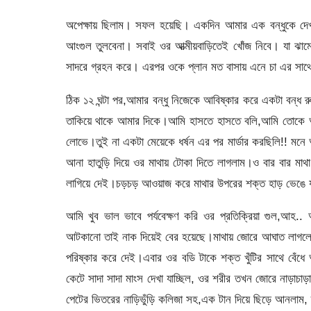
অপেক্ষায় ছিলাম। সফল হয়েছি। একদিন আমার এক বন্ধুকে দেখ
আংগুল তুলবেনা। সবাই ওর আত্মীয়বাড়িতেই খোঁজ নিবে। যা ঝাম
সাদরে গ্রহন করে। এরপর ওকে প্লান মত বাসায় এনে চা এর সাথে এ
ঠিক ১২ ঘন্টা পর,আমার বন্ধু নিজেকে আবিষ্কার করে একটা বন্ধ
তাকিয়ে থাকে আমার দিকে।আমি হাসতে হাসতে বলি,আমি তোকে আ
লোভে।তুই না একটা মেয়েকে ধর্ষন এর পর মার্ডার করছিলি!! মন
আনা হাতুড়ি দিয়ে ওর মাথায় টোকা দিতে লাগলাম।ও বার বার মা
লাগিয়ে দেই।চড়চড় আওয়াজ করে মাথার উপরের শক্ত হাড় ভেঙে যা
আমি খুব ভাল ভাবে পর্যবেক্ষণ করি ওর প্রতিক্রিয়া গুল,আহ.
আটকানো তাই নাক দিয়েই বের হয়েছে।মাথায় জোরে আঘাত লাগলে হয়
পরিষ্কার করে দেই।এবার ওর বডি টাকে শক্ত খুঁটির সাথে বেঁধ
কেটে সাদা সাদা মাংস দেখা যাচ্ছিল, ওর শরীর তখন জোরে নাড়াচা
পেটের ভিতরের নাড়িভুঁড়ি কলিজা সহ,এক টান দিয়ে ছিড়ে আনলা