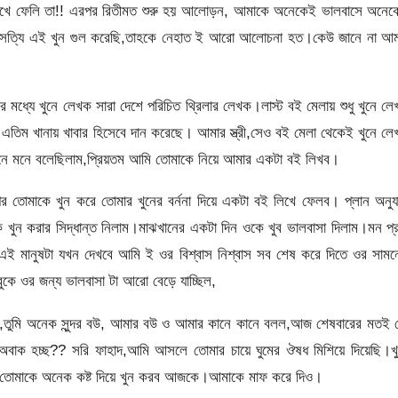
খে ফেলি তা!! এরপর রিতীমত শুরু হয় আলোড়ন, আমাকে অনেকেই ভালবাসে অনেক
 সত্যি এই খুন গুল করেছি,তাহকে নেহাত ই আরো আলোচনা হত।কেউ জানে না আম
 মধ্যে খুনে লেখক সারা দেশে পরিচিত থ্রিলার লেখক।লাস্ট বই মেলায় শুধু খুনে ল
এতিম খানায় খাবার হিসেবে দান করেছে। আমার স্ত্রী,সেও বই মেলা থেকেই খুনে ল
নে মনে বলেছিলাম,প্রিয়তম আমি তোমাকে নিয়ে আমার একটা বই লিখব।
তোমাকে খুন করে তোমার খুনের বর্ননা দিয়ে একটা বই লিখে ফেলব। প্লান অনুযা
খুন করার সিদ্ধান্ত নিলাম।মাঝখানের একটা দিন ওকে খুব ভালবাসা দিলাম।মন প্
এই মানুষটা যখন দেখবে আমি ই ওর বিশ্বাস নিশ্বাস সব শেষ করে দিতে ওর সাম
কে ওর জন্য ভালবাসা টা আরো বেড়ে যাচ্ছিল,
ম,তুমি অনেক সুন্দর বউ, আমার বউ ও আমার কানে কানে বলল,আজ শেষবারের মতই 
াক হচ্ছ?? সরি ফাহাদ,আমি আসলে তোমার চায়ে ঘুমের ঔষধ মিশিয়ে দিয়েছি।খু
 তোমাকে অনেক কষ্ট দিয়ে খুন করব আজকে।আমাকে মাফ করে দিও।