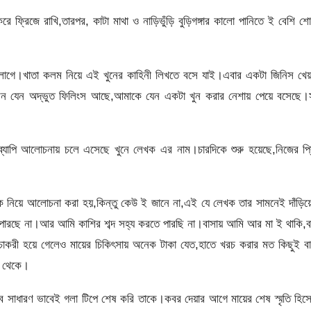
করে ফ্রিজে রাখি,তারপর, কাটা মাথা ও নাড়িভুঁড়ি বুড়িগঙ্গার কালো পানিতে ই বেশি শ
ল লাগে।খাতা কলম নিয়ে এই খুনের কাহিনী লিখতে বসে যাই।এবার একটা জিনিস খে
কেমন যেন অদ্ভুত ফিলিংস আছে,আমাকে যেন একটা খুন করার নেশায় পেয়ে বসেছে।
শ ব্যাপি আলোচনায় চলে এসেছে খুনে লেখক এর নাম।চারদিকে শুরু হয়েছে,নিজের প্
 নিয়ে আলোচনা করা হয়,কিন্তু কেউ ই জানে না,এই যে লেখক তার সামনেই দাঁড়িয়
তে পারছে না।আর আমি কাশির শব্দ সহ্য করতে পারছি না।বাসায় আমি আর মা ই থাকি,ব
করী হয়ে গেলেও মায়ের চিকিৎসায় অনেক টাকা যেত,হাতে খরচ করার মত কিছুই বা
া থেকে।
ব সাধারণ ভাবেই গলা টিপে শেষ করি তাকে।কবর দেয়ার আগে মায়ের শেষ স্মৃতি হিস