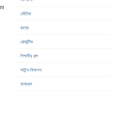
আর
ভৌতিক
রহস্য
রোমান্টিক
শিক্ষনীয় গল্প
সাইন্স-ফিকশন
হাস্যরস