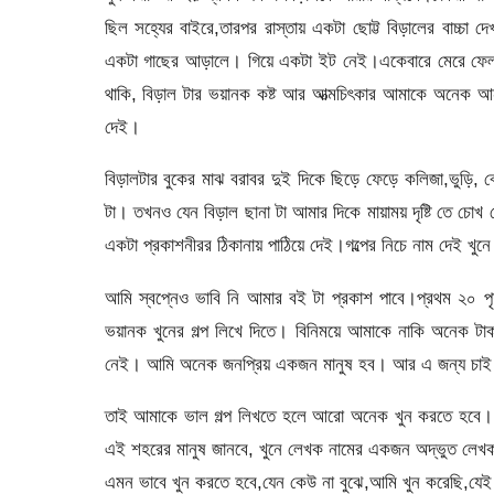
ছিল সহ্যের বাইরে,তারপর রাস্তায় একটা ছোট্ট বিড়ালের বাচ্
একটা গাছের আড়ালে। গিয়ে একটা ইট নেই।একেবারে মেরে ফেললে
থাকি, বিড়াল টার ভয়ানক কষ্ট আর আত্মচিৎকার আমাকে অনেক আনন্দ
দেই।
বিড়ালটার বুকের মাঝ বরাবর দুই দিকে ছিড়ে ফেড়ে কলিজা,ভুড়ি,
টা। তখনও যেন বিড়াল ছানা টা আমার দিকে মায়াময় দৃষ্টি তে চোখ ম
একটা প্রকাশনীরর ঠিকানায় পাঠিয়ে দেই।গল্পের নিচে নাম দেই খু
আমি স্বপ্নেও ভাবি নি আমার বই টা প্রকাশ পাবে।প্রথম ২০ প
ভয়ানক খুনের গল্প লিখে দিতে। বিনিময়ে আমাকে নাকি অনেক টা
নেই। আমি অনেক জনপ্রিয় একজন মানুষ হব। আর এ জন্য চাই আ
তাই আমাকে ভাল গল্প লিখতে হলে আরো অনেক খুন করতে হবে। ত
এই শহরের মানুষ জানবে, খুনে লেখক নামের একজন অদ্ভুত লেখক 
এমন ভাবে খুন করতে হবে,যেন কেউ না বুঝে,আমি খুন করেছি,যে