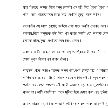
মারা গিয়েছে আমার প্রিয় বন্ধু।লাশটা কে বটি দিয়ে টুকরা টুকরা 
পাবে ভেবে গাড়িতে করে নিয়ে গিয়ে সেখানে ছুড়ে ফেলে আসি।
কয়েকদিন শুধু মাংশ খেয়েই কাটিয়ে দেয়া যাবে,কথাটা ভেবেই ভা
করলাম,প্রিয় মানুষকে কষ্ট দিয়ে খুন করার মজাই তো আলাদা,
রসালো ভাবে,সুন্দর নেশায়িত করে লিখে ফেলি।
এবারের গল্পটা প্রকাশ হওয়ার পর শুধু জনপ্রিয়তা ই পায় নি,দে
পোষা কুকুর বিড়াল খুন করার ঘটনা।
আড়ালে থেকে আমিও অনেক আনন্দ পাই,যখন রাস্তা ঘাট এ আমাকে
ক দিন ধরে মায়ের শরীর টা খারাপ,মায়ের কাশির কষ্ট মা সহ্য কর
ছোটবেলায় ফেলে গেলেও এই মা ই আমাকে বড় করেছে,ততদিনে চা
থাকত না।আমি ভাবছিলাম মাকে মুক্তি দিয়ে দেয়ার কথা এই দুনিয়
মা হয় আমার সে,মা।তাকে আমি কষ্ট দিয়ে মারতে পারব না।তাই খু