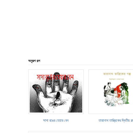
অনুরূপ গল্প
সাদা রঙের হেয়ার বেন
তারানাথ তান্ত্রিকের দ্বিতীয় গল