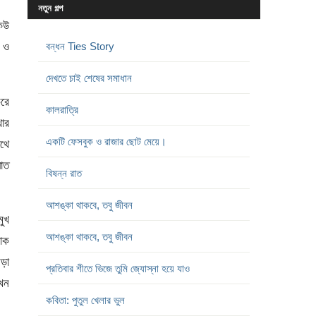
নতুন গল্প
েউ
ে ও
বন্ধন Ties Story
দেখতে চাই শেষের সমাধান
করে
কালরাত্রি
ার
একটি ফেসবুক ও রাজার ছোট মেয়ে।
াথে
ঘাত
বিষন্ন রাত
আশঙ্কা থাকবে, তবু জীবন
মুখ
আশঙ্কা থাকবে, তবু জীবন
নাক
মড়া
প্রতিবার শীতে ভিজে তুমি জ্যোস্না হয়ে যাও
যখন
কবিতা: পুতুল খেলার ভুল