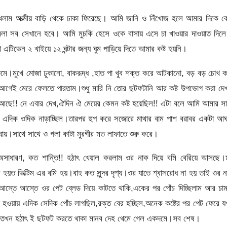
লাম আত্মীয় বাড়ি থেকে ঢাকা ফিরেছে। আমি জানি ও নিঁখোজ হলে আমার দিকে ক
েলা সব সেখানে হবে। আমি মুচকি হেসে ওকে বাসায় এসে চা খাওয়ার দাওয়াত দিল
টিভেন ২ খাইয়ে ১২ ঘন্টার জন্য ঘুম পাড়িয়ে দিতে আমার কষ্ট হয়নি।
 রুমে।মুখে মোজা ঢুকানো, বাকরূদ্ধ ,হাত পা খুব শক্ত করে আটকানো, বড় বড় চোখ 
গেই মেরে ফেলতে পারতাম।শুধু মারি নি তোর ছটফটানি আর কষ্ট উপভোগ করা দেখ
ে আছে!! নে এবার দেখ,ঐদিন ঐ মেয়ের কেমন কষ্ট হয়েছিল!! এটা বলে আমি আমার স
থা এদিক ওদিক নাড়াচ্ছিল।তারপর হুপ করে সজোরে মাথার বাম পাশ বরাবর একটা আ
য়।সাথে সাথে ও গলা কাটা মুরগীর মত লাফাতে শুরু করে।
. অসাধারণ, কত শান্তি!! হঠাৎ খেয়াল করলাম ওর নাক দিয়ে বমি বেরিয়ে আসছে।
ত ভিক্টিম এর বমি হয়।বাহ কত সুন্দর দৃশ্য।ওর যাতে শ্বাসরোধ না হয় তাই ওর 
ে আস্তে আস্তে ওর পেট ব্লেড দিয়ে কাটতে থাকি,একের পর পোঁচ দিচ্ছিলাম আর চা
ড়া হওয়ায় এদিক সেদিক পোঁচ লাগছিল,রক্ত বের হচ্ছিল,অনেক কষ্টের পর পেট ফেরে 
ম, তখন হঠাৎ ই ছটফট করতে থাকা মানব দেহ থেমে গেল একদমে।সব শেষ।