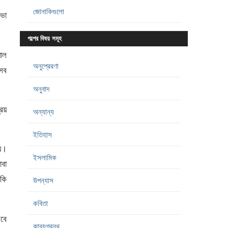
জোনাকিগুলো
োভা
গল্পের বিষয় সমূহ
য়াল
অনুপ্রেরণা
সব
অনুবাদ
রিয়
অন্যান্য
ইতিহাস
ে।
ইসলামিক
াবা
কি
উপন্যাস
কবিতা
েবে
কাব্যগ্রন্থ