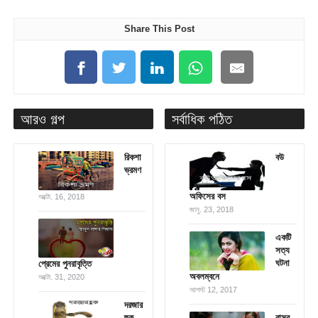
Share This Post
আরও গল্প
সর্বাধিক পঠিত
রিকশা
বউ
ভ্রমণ
অফিসের বস
অক্টো. 16, 2018
জানু. 23, 2018
একটি
সত্য
ঘটনা
প্রেমের পুনরাবৃত্তি
অবলম্বনে
অক্টো. 31, 2020
আগস্ট 12, 2017
দরজার
হুক
বাসর