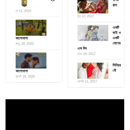
রাত
মে 11, 2019
জুন 17, 2017
একটি
ভাই ও
একটি
ভালোবাসা
বোনের
জানু. 28, 2020
এক দিন
নভে. 19, 2017
সিনিয়র
বৌ
ভালোবাসা
জুলাই 16, 2020
আগস্ট 11, 2017