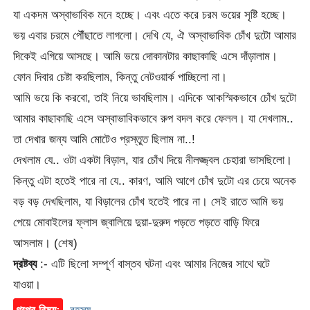
যা একদম অস্বাভাবিক মনে হচ্ছে। এবং এতে করে চরম ভয়ের সৃষ্টি হচ্ছে।
ভয় এবার চরমে পৌঁছাতে লাগলো। দেখি যে, ঐ অস্বাভাবিক চোঁখ দুটো আমার
দিকেই এগিয়ে আসছে। আমি ভয়ে দোকানটার কাছাকাছি এসে দাঁড়ালাম।
ফোন দিবার চেষ্টা করছিলাম, কিন্তু নেটওয়ার্ক পাচ্ছিলো না।
আমি ভয়ে কি করবো, তাই নিয়ে ভাবছিলাম। এদিকে আকস্মিকভাবে চোঁখ দুটো
আমার কাছাকাছি এসে অস্বাভাবিকভাবে রুপ বদল করে ফেলল। যা দেখলাম..
তা দেখার জন্য আমি মোটেও প্রস্তুত ছিলাম না..!
দেখলাম যে.. ওটা একটা বিড়াল, যার চোঁখ দিয়ে নীলজ্জ্বল চেহারা ভাসছিলো।
কিন্তু এটা হতেই পারে না যে.. কারণ, আমি আগে চোঁখ দুটো এর চেয়ে অনেক
বড় বড় দেখছিলাম, যা বিড়ালের চোঁখ হতেই পারে না। সেই রাতে আমি ভয়
পেয়ে মোবাইলের ফ্লাস জ্বালিয়ে দুয়া-দুরুদ পড়তে পড়তে বাড়ি ফিরে
আসলাম। (শেষ)
দ্রষ্টব্য
:- এটি ছিলো সম্পূর্ণ বাস্তব ঘটনা এবং আমার নিজের সাথে ঘটে
যাওয়া।
গল্পের বিষয়:
রহস্য