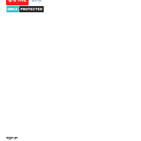
অনুরূপ গল্প