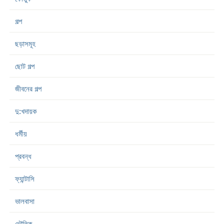
গল্প
ছড়াসমূহ
ছোট গল্প
জীবনের গল্প
দু:খদায়ক
ধর্মীয়
প্রবন্ধ
ফ্যান্টাসি
ভালবাসা
ভৌতিক