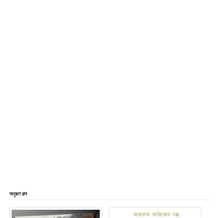
অনুরূপ গল্প