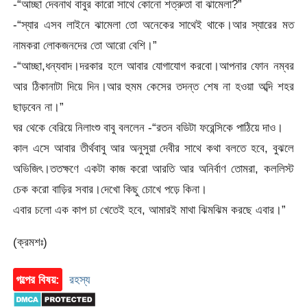
-“আচ্ছা দেবনাথ বাবুর কারো সাথে কোনো শত্রুতা বা ঝামেলা?”
-“স্যার এসব লাইনে ঝামেলা তো অনেকের সাথেই থাকে।আর স্যারের মত
নামকরা লোকজনদের তো আরো বেশি।”
-“আচ্ছা,ধন্যবাদ।দরকার হলে আবার যোগাযোগ করবো।আপনার ফোন নম্বর
আর ঠিকানাটা দিয়ে দিন।আর হুমম কেসের তদন্ত শেষ না হওয়া অব্দি শহর
ছাড়বেন না।”
ঘর থেকে বেরিয়ে নিলাংশু বাবু বললেন -“রতন বডিটা ফরেন্সিকে পাঠিয়ে দাও।
কাল এসে আবার তীর্থবাবু আর অনুসুয়া দেবীর সাথে কথা বলতে হবে, বুঝলে
অভিজিৎ।ততক্ষণে একটা কাজ করো আরতি আর অনির্বাণ তোমরা, কললিস্ট
চেক করো বাড়ির সবার।দেখো কিছু চোখে পড়ে কিনা।
এবার চলো এক কাপ চা খেতেই হবে, আমারই মাথা ঝিমঝিম করছে এবার।”
(ক্রমশঃ)
গল্পের বিষয়:
রহস্য