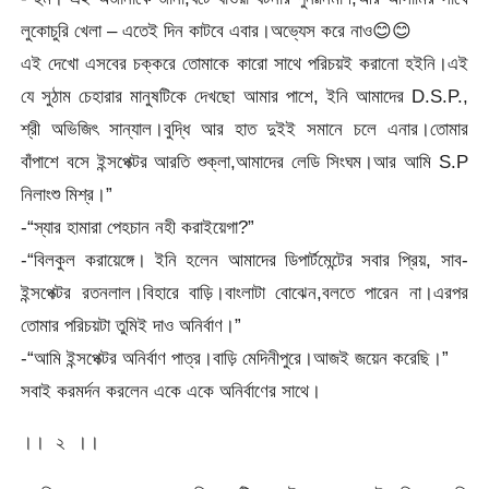
লুকোচুরি খেলা – এতেই দিন কাটবে এবার।অভ্যেস করে নাও😊😊
এই দেখো এসবের চক্করে তোমাকে কারো সাথে পরিচয়ই করানো হইনি।এই
যে সুঠাম চেহারার মানুষটিকে দেখছো আমার পাশে, ইনি আমাদের D.S.P.,
শ্রী অভিজিৎ সান্যাল।বুদ্ধি আর হাত দুইই সমানে চলে এনার।তোমার
বাঁপাশে বসে ইন্সপেক্টর আরতি শুক্লা,আমাদের লেডি সিংঘম।আর আমি S.P
নিলাংশু মিশ্র।”
-“স্যার হামারা পেহচান নহী করাইয়েগা?”
-“বিলকুল করায়েঙ্গে। ইনি হলেন আমাদের ডিপার্টমেন্টের সবার প্রিয়, সাব-
ইন্সপেক্টর রতনলাল।বিহারে বাড়ি।বাংলাটা বোঝেন,বলতে পারেন না।এরপর
তোমার পরিচয়টা তুমিই দাও অনির্বাণ।”
-“আমি ইন্সপেক্টর অনির্বাণ পাত্র।বাড়ি মেদিনীপুরে।আজই জয়েন করেছি।”
সবাই করমর্দন করলেন একে একে অনির্বাণের সাথে।
।। ২ ।।