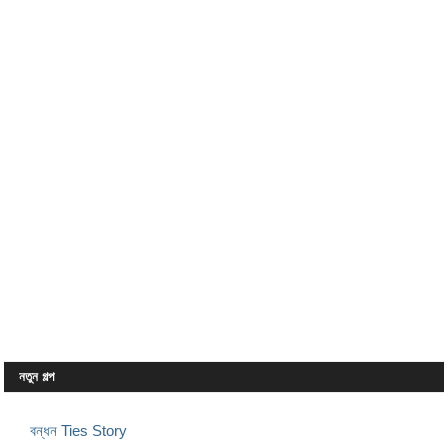
নতুন গল্প
বন্ধন Ties Story