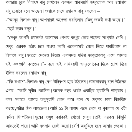
কামরায় ঢুকে নিলাংশু বাবু দেখলেন একজন মাঝবয়সি ভদ্রলোক আর রমানাথ
বাবু চেয়ারে বসে আছেন।ওনাকে দেখে রমানাথ বাবু বললেন –
-“আসুন নিলাংশু বাবু।আপনারই অপেক্ষা করছিলাম।কিছু জরুরী কথা আছে।”
-“হ্যাঁ স্যার বলুন।”
-“দেখুন আপনি জানেনই আমাদের পেশায় বন্ধুর চেয়ে শত্রুর সংখ্যাই বেশি।
দেবুর এরকম হঠাৎ চলে যাওয়া আমি একেবারেই মেনে নিতে পারছিলাম না
নিলাংশু বাবু।হয়তো মেনেও নিতাম একসময় যদিনা ডাক্তারবাবু এসে আমায়
ওই কথাগুলি বলতেন।”- বলে ওই মাঝবয়সী ভদ্রলোকের দিকে চোখ দিয়ে
ইঙ্গিত করলেন রমানাথ বাবু।
-“কি কথা?”-নিলাংশু বাবু বেশ উদ্বিগ্ন হয়ে উঠলেন।ডাক্তারবাবু বলে উঠলেন
এবার -“আমি সুবীর ভৌমিক।অনেক বছর ধরেই এবাড়ির ফ্যামিলি ডাক্তার।
কাল সকালে আমায় অনুসুয়াদি ফোন করে বলে যে দেবুদার মাথা ঝিমঝিম
করছে,শরীর ঠিক লাগছেনা।আমি ১১ টা নাগাদ এসে দেখে যা বুঝলাম যে ওটা
নর্মাল সিম্পটমস।ঘুমের ওষুধ বরাবরই খেতো দেবুদা।তাই এরকম ঝিমুনি
আসতেই পারে।আমি বললাম রেস্ট করো।বেশি অসুবিধে হলে আমায় ডেকো।