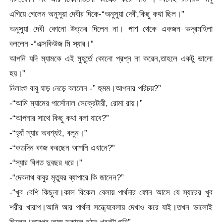
এগিয়ে গেলেন অনুসুয়া দেবীর দিকে-“অনুসুয়া দেবী,কিছু কথা ছিল।”
অনুসুয়া দেবী কোনো উত্তর দিলেন না। পাশ থেকে একজন ভদ্রমহিলা
বললেন -“এক্সকিউজ মি স্যার।”
আপনি যদি ম্যামকে এই মুহূর্তে কোনো প্রশ্ন না করেন,তাহলে একটু ভালো
হয়।”
নিলাংশু বাবু ঘাড় নেড়ে বললেন -” হুমম।আপনার পরিচয়?”
-“আমি ম্যামের পার্সোনাল সেক্রেটারী, রোমা রায়।”
-“আপনার সাথে কিছু কথা বলা যাবে?”
-“হ্যাঁ স্যার অবশ্যই, বলুন।”
-“কতদিন কাজ করছেন আপনি এখানে?”
-“স্যার বিগত দুবছর ধরে।”
-“দেবনাথ বাবুর মৃত্যুর ব্যাপারে কি জানেন?”
-“খুব বেশি কিছুনা।কাল বিকেল বেলায় পার্থদার ফোন আসে যে স্যারের খুব
শরীর খারাপ।আমি আর পার্থদা সন্ধ্যেবেলায় দেখাও করে যাই।তখন ভালোই
ছিলেন।তারপর আজ সকালে হঠাৎ খবরটা শুনি”