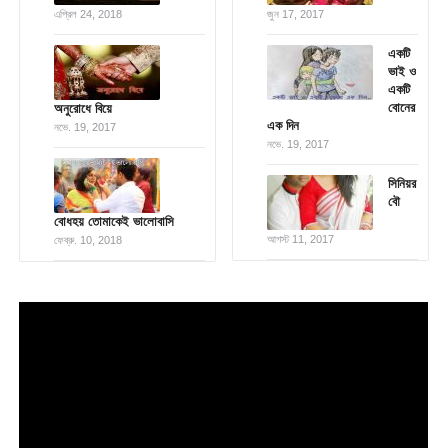
এপ্রিল 24, 2018
জুন 17, 2017
একটি
ভাই ও
একটি
বোনের
অনুরোধে বিয়ে
এক দিন
নভে. 19, 2017
নভে. 19, 2017
সিনিয়র
বৌ
বোধহয় তোমাকেই ভালোবাসি
আগস্ট 11, 2017
ফেব্রু. 10, 2018