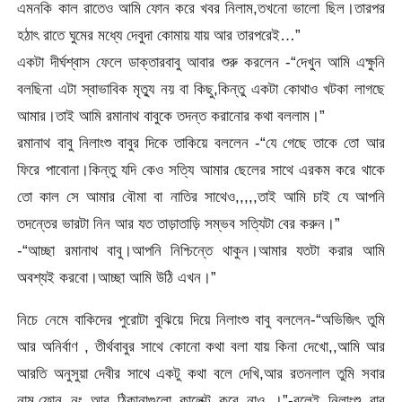
এমনকি কাল রাতেও আমি ফোন করে খবর নিলাম,তখনো ভালো ছিল।তারপর
হঠাৎ রাতে ঘুমের মধ্যে দেবুদা কোমায় যায় আর তারপরেই…”
একটা দীর্ঘশ্বাস ফেলে ডাক্তারবাবু আবার শুরু করলেন -“দেখুন আমি এক্ষুনি
বলছিনা এটা স্বাভাবিক মৃত্যু নয় বা কিছু,কিন্তু একটা কোথাও খটকা লাগছে
আমার।তাই আমি রমানাথ বাবুকে তদন্ত করানোর কথা বললাম।”
রমানাথ বাবু নিলাংশু বাবুর দিকে তাকিয়ে বললেন -“যে গেছে তাকে তো আর
ফিরে পাবোনা।কিন্তু যদি কেও সত্যি আমার ছেলের সাথে এরকম করে থাকে
তো কাল সে আমার বৌমা বা নাতির সাথেও,,,,,তাই আমি চাই যে আপনি
তদন্তের ভারটা নিন আর যত তাড়াতাড়ি সম্ভব সত্যিটা বের করুন।”
-“আচ্ছা রমানাথ বাবু।আপনি নিশ্চিন্তে থাকুন।আমার যতটা করার আমি
অবশ্যই করবো।আচ্ছা আমি উঠি এখন।”
নিচে নেমে বাকিদের পুরোটা বুঝিয়ে দিয়ে নিলাংশু বাবু বললেন-“অভিজিৎ তুমি
আর অনির্বাণ , তীর্থবাবুর সাথে কোনো কথা বলা যায় কিনা দেখো,,আমি আর
আরতি অনুসুয়া দেবীর সাথে একটু কথা বলে দেখি,আর রতনলাল তুমি সবার
নাম,ফোন নং আর ঠিকানাগুলো কালেক্ট করে নাও ।”-বলেই নিলাংশু বাবু