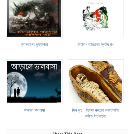
ক্যানভাসের মুক্তিদাতা
তারানাথ তান্ত্রিকের দ্বিতীয় গল্প
আড়ালে ভালবাসা
জিন ঝুই – বিশ্বের সবচেয়ে অক্ষত মমির
অমীমাংসিত রহস্য