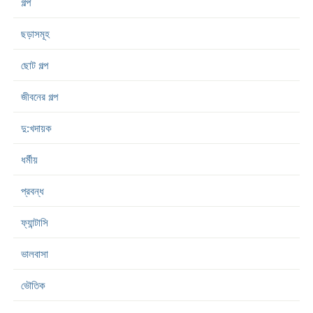
গল্প
ছড়াসমূহ
ছোট গল্প
জীবনের গল্প
দু:খদায়ক
ধর্মীয়
প্রবন্ধ
ফ্যান্টাসি
ভালবাসা
ভৌতিক