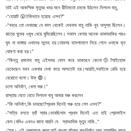
তাই এই আকস্মিক মৃত্যুর খবর শুনে রীতিমতো চমকে উঠলেন নিলাংশু বাবু,
-“হোয়াট 😲!!কিভাবে হয়েছে এসব?”
-“খবরে তো দেখাচ্ছে যে কাল থেকেই দেবনাথ বাবু নাকি খুব অসুস্থ ছিলেন।
রাত্রে ঘুমের ওষুধ খেয়ে ঘুমিয়েছিলেন। সকাল বেলায় অনেক ডাকাডাকির পরও
ঘুম না ভাঙ্গায় ওনাদের সন্দেহ হয়।তারপর হাসপাতালে নিয়ে গেলে ওনাকে মৃত
ঘোষণা করা হয়।”
-“কিন্তু রমানাথ বাবু এইসময় ফোন করে ডাকছেন কেনো🤨?যাইহোক
ডেকেছেন যখন একবার দেখা করে আসতেই হয়।আরতি,সবাইকে রেডি হয়ে
বেরোতে বলো। উফ্ 😨।
চলো অনির্বাণ, খেলা শুরু।”
রাস্তায় যেতে যেতে নিলাংশু বাবু আবার শুরু করলেন
-“কি অনির্বাণ,কি ভাবছো?প্রথম দিনেই শুরু হয়ে গেল এসব?”
-“সত্যি বলতে হ্যাঁ স্যার।ভাবছিলাম প্রথম দিনেই এত হাই প্রোফাইল
কেস।যদিও এখনও জানা যায়নি যে স্বাভাবিক মৃত্যু নাকি..”
-“হুম। এই অজানাকে জানা,ঘটে যাওয়া ঘটনার পুনঃনির্মাণ,আর আসামির সাথে