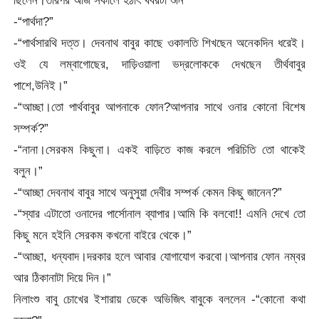
-“পার্থদা?”
-“পার্থসারথি দত্ত। দেবনাথ বাবুর কাছে ওকালতি শিখছেন অনেকদিন ধরেই।
ওই যে লম্বাগোছের, দাড়িওয়ালা ভদ্রলোককে দেখছেন তীর্থবাবুর
পাশে,উনিই।”
-“আচ্ছা।তো পার্থবাবুর আপনাকে ফোন?আপনার সাথে ওনার কোনো বিশেষ
সম্পর্ক?”
-“নানা।সেরকম কিছুনা। একই বাড়িতে কাজ করলে পরিচিতি তো থাকেই
বলুন।”
-“আচ্ছা দেবনাথ বাবুর সাথে অনুসুয়া দেবীর সম্পর্ক কেমন কিছু জানেন?”
-“স্যার এটাতো ওনাদের পার্সোনাল ব্যাপার।আমি কি বলবো!! এমনি দেখে তো
কিছু মনে হইনি সেরকম কখনো বাইরে থেকে।”
-“আচ্ছা, ধন্যবাদ।দরকার হলে আবার যোগাযোগ করবো।আপনার ফোন নম্বর
আর ঠিকানাটা দিয়ে দিন।”
নিলাংশু বাবু চোখের ইশারায় ডেকে অভিজিৎ বাবুকে বললেন -“কোনো কথা