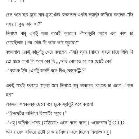
বেল‌ শুনে ঘরে ঢুকে সাব-ইন্সপেক্টর রতনলাল একটা স্যালুট জানিয়ে বললেন-“জি
স্যার। কুছ কাম থা?”
নিলাংশু বাবু একটু মজা করেই বললেন -“আধঘন্টা আগে এক কাপ চা
চেয়েছিলাম।তো সেটা কি আজ আর জুটবে?”
রতনলাল একটু কাঁচুমাঁচু খেয়ে বললেন -“সরি স্যার।বাহার সবনে চায়ে পিলি থি
তো হামে লাগা কি আপ কো ভি,,,অভি বোলতে হে হম ছোটে কো”
-“থ্যাংক ইউ।একটু জলদি বলে দিও,কেমন😊?”
একটু পরেই দরজায় ধাক্কা শুনে নিলাংশু বাবু ভাবলেন বোধহয় চা এলো,-“কাম
ইন”
একজন কমবয়স্ক ছেলে ঘরে ঢুকে স্যালুট করে বললো
-“ইন্সপেক্টর অনির্বাণ রিপোর্টিং স্যার।”
-“ওহ্।অনির্বাণ পাত্র।তাইতো? এসো বসো বসো। ওয়েলকাম টু C.I.D”
আবার বেল বাজিয়ে দুটো চা আর সিঙ্গারা বলে দিলেন নিলাংশু বাবু।