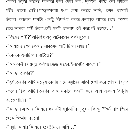
-“কাল দুপুরে কাজের দরকারে যখন ফোন করি, ম্যামের কাছে শুনি স্যারের
শরীর ভালো নেই।সন্ধ্যেবেলায় যখন দেখা করতে আসি, তখন ভালোই
ছিলেন।বললেন মাথাটা একটু ঝিমঝিম করছে,ক্লান্ত লাগছে।তার আগের
রাতে আসলে পার্টি ছিলো,তাই সবাই ভাবলাম ওই কারণেই হয়তো…”
-“কিসের পার্টি?”অভিজিৎ বাবু আটকালেন পার্থবাবুকে।
-“আমাদের শেষ কেসের সাকসেস পার্টি ছিলো স্যার।”
-“কে কে এসছিলেন পার্টিতে?”
-“অনেকেই।সমস্ত কলিগরা,জজ সাহেব,ইন্সপেক্টর বাগলে।”
-“আচ্ছা,তারপর?”
-“হ্যাঁ,তারপর আমি সন্ধ্যে বেলায় এসে স্যারের সাথে দেখা করে গেলাম।স্যার
বললেন ঠিক আছি।তারপর আজ সকালে খবরটা শুনে আমি একদম বিশ্বাস
করতে পারিনি।”
-“আচ্ছা।আপনার কি মনে হয় এটা স্বাভাবিক মৃত্যু নাকি খুন?”অনির্বাণ পিছন
থেকে জিজ্ঞাসা করলো।
-“স্যার আমার কি মনে হবে!!!মানে আমি…”