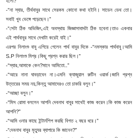
হলো?”
-“না স্যার, তীর্থবাবুর সাথে সেরকম কোনো কথা হইনি। সাডেন ডেথ তো।
সবাই খুব ভেঙ্গে পড়েছেন।”
-“সেটা ঠিক অভিজিৎ,এই অবস্থায় জিজ্ঞাসাবাদটা ঠিক হবেনা।তাও একবার
এই পার্থবাবুর সাথে দেখাটা করেই যাই।”
এরপর নিলাংশু বাবু এগিয়ে গেলেন পার্থ বাবুর দিকে -“নমস্কার পার্থবাবু।আমি
S.P নিলাংশু মিশ্র।কিছু প্রশ্ন করার ছিল।”
-“স্যার,আমাকে কেন?মানে আমিতো..”
-“আরে নানা ঘাবড়াবেন না।এমনি ক্যাজুয়াল রুটিন ওয়ার্ক।জানি প্রশ্ন
উত্তরের সময় নয়,কিন্তু আমাদেরও তো চাকরি বলুন।”
-“আচ্ছা বলুন।”
-“মিস রোমা বললেন আপনি দেবনাথ বাবুর সাথেই কাজ করেন।কি কাজ করেন
আপনি?”
-“আমি ওনার কাছে ইন্টার্নশিপ করছি বিগত ২ বছর ধরে।”
-“দেবনাথ বাবুর মৃত্যুর ব্যাপারে কি জানেন?”