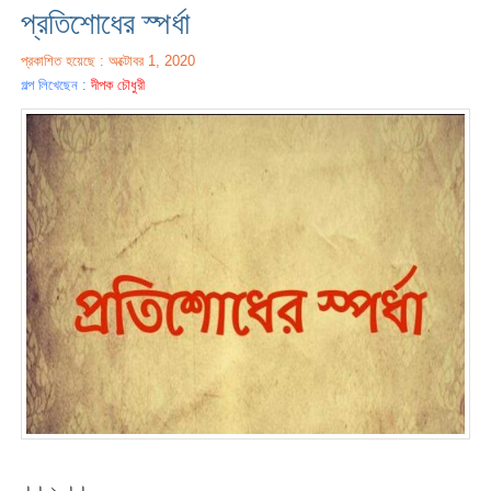
প্রতিশোধের স্পর্ধা
প্রকাশিত হয়েছে : অক্টোবর 1, 2020
গল্প লিখেছেন :
দীপক চৌধুরী
।। ১ ।।