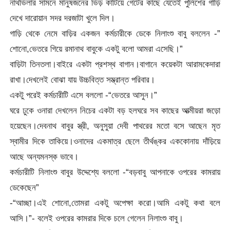
নাথভিলার সামনে মানুষজনের ভিড় কাটিয়ে গেটের কাছে যেতেই পুলিশের গাড়ি
দেখে দারোয়ান সদর দরজাটা খুলে দিল।
গাড়ি থেকে নেমে বাড়ির একজন কর্মচারীকে ডেকে নিলাংশু বাবু বললেন -”
শোনো,ভেতরে গিয়ে রমানাথ বাবুকে একটু বলো আমরা এসেছি।”
বাড়িটা তিনতলা।বাইরে একটা প্রশস্থ বাগান।বাগানে কয়েকটা আরামকেদারা
রাখা।দেখলেই বোঝা যায় উচ্চবিত্ত সম্ভ্রান্ত পরিবার।
একটু পরেই কর্মচারীটি এসে বললো -“ভেতরে আসুন।”
ঘরে ঢুকে ওনারা দেখলেন নিচের একটা বড় হলঘরে সব কাছের আত্মীয়রা জড়ো
হয়েছেন।দেবনাথ বাবুর স্ত্রী, অনুসুয়া দেবী পাথরের মতো বসে আছেন মৃত
স্বামীর দিকে তাকিয়ে।ওনাদের একমাত্র ছেলে তীর্থঙ্কর এককোনায় দাঁড়িয়ে
আছে অন্যমনস্ক ভাবে।
কর্মচারীটি নিলাংশু বাবুর উদ্দেশ্যে বললো -“বড়বাবু আপনাকে ওপরের কামরায়
ডেকেছেন”
-“আচ্ছা।এই শোনো,তোমরা একটু অপেক্ষা করো।আমি একটু কথা বলে
আসি।”- বলেই ওপরের কামরার দিকে চলে গেলেন নিলাংশু বাবু।