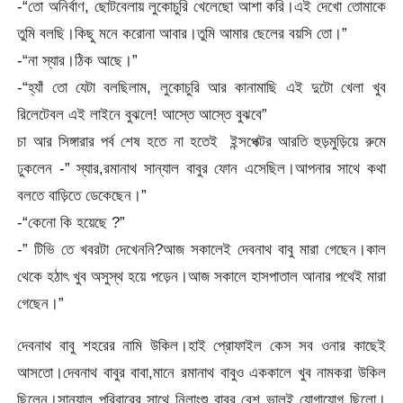
-“তো অনির্বাণ, ছোটবেলায় লুকোচুরি খেলেছো আশা করি।এই দেখো তোমাকে
তুমি বলছি।কিছু মনে করোনা আবার।তুমি আমার ছেলের বয়সি তো।”
-“না স্যার।ঠিক আছে।”
-“হ্যাঁ তো যেটা বলছিলাম, লুকোচুরি আর কানামাছি এই দুটো খেলা খুব
রিলেটেবল এই লাইনে বুঝলে! আস্তে আস্তে বুঝবে”
চা আর সিঙ্গারার পর্ব শেষ হতে না হতেই ইন্সপেক্টর আরতি হুড়মুড়িয়ে রুমে
ঢুকলেন -” স্যার,রমানাথ সান্যাল বাবুর ফোন এসেছিল।আপনার সাথে কথা
বলতে বাড়িতে ডেকেছেন।”
-“কেনো কি হয়েছে ?”
-” টিভি তে খবরটা দেখেননি?আজ সকালেই দেবনাথ বাবু মারা গেছেন।কাল
থেকে হঠাৎ খুব অসুস্থ হয়ে পড়েন।আজ সকালে হাসপাতাল আনার পথেই মারা
গেছেন।”
দেবনাথ বাবু শহরের নামি উকিল।হাই প্রোফাইল কেস সব ওনার কাছেই
আসতো।দেবনাথ বাবুর বাবা,মানে রমানাথ বাবুও এককালে খুব নামকরা উকিল
ছিলেন।সান্যাল পরিবারের সাথে নিলাংশু বাবুর বেশ ভালই যোগাযোগ ছিলো।