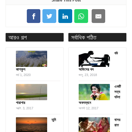
Share This Post
আরও গল্প
সর্বাধিক পঠিত
বউ
কাশফুল
অফিসের বস
মার্চ 1, 2020
জানু. 23, 2018
একটি
সত্য
ঘটনা
পারাপার
অবলম্বনে
অক্টো. 3, 2017
আগস্ট 12, 2017
তুনি
বাসর
রাত