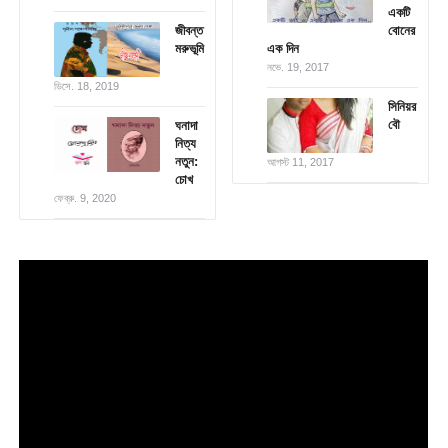
একটি
জীবন্ত
বোনের
মরুভূমি
এক দিন
নভে. 19, 2017
ডিসে. 18, 2019
সিনিয়র
বৌ
ঘনাদা
নিত্য
নতুন:
আগস্ট 11, 2017
চোখ
ফেব্রু. 9, 2020