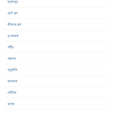
ছড়াসমূহ
ছোট গল্প
জীবনের গল্প
দু:খদায়ক
ধর্মীয়
প্রবন্ধ
ফ্যান্টাসি
ভালবাসা
ভৌতিক
রহস্য