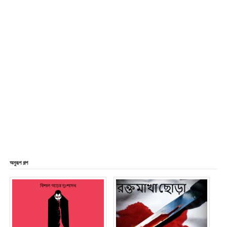
অনুরূপ গল্প