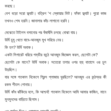
করছে।
বেশ বড়ো সরো ফ্ল্যাট। বত্রিশ ’শ স্কোয়ার ফিট। ফাঁকা ফ্ল্যাট। পুরো কাজ
তখনও শেষ হয়নি। জানালার কাঁচ লাগানো হয়নি।
মেঝেতে টাইলস বসানোর পর ঘঁষাঘঁসি চলছে বোঝা যায়।
উর্মি চুমু খেতে যাবে-আনজুম মুখ সরিয়ে নেয়।
কি হল? উর্মি অবাক।
একটা সিগারেট ধরিয়ে গম্ভীর কন্ঠে আনজুম জিজ্ঞেস করল, ছেলেটা কে?
ছেলেটা কে মানে? উর্মি অবাক। সতেরো তলার ওপর হুহু বাতাসে ওর চুল
উড়ছিল।
যার সঙ্গে গতকাল বিকেলে প্রিন্স প্লাজায় ঘুরছিলে? আনজুম এর কন্ঠস্বর কী
রকম শীতল শোনায়।
উর্মি কাঁধ ঝাঁকিয়ে বলে, কি আশ্চর্য! গতকাল বিকেলে আমি আমার কাজিন, মানে
মুনমুনদের বাড়িতে ছিলাম।