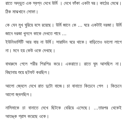
রাতে অদ্ভুত এক স্বপ্ন দেখে উর্মি । দেখে ফাঁকা একটা ঘর। কাঠের মেঝে।
ঠিক মাঝখানে সোফা।
কে যেন মুখ ঘুরিয়ে বসে রয়েছে। উর্মি জানে কে … ঘরে একটাই দরজা। উর্মি
জানে দরজা খুললে কাকে দেখতে পাবে …
ইউনিভার্সিটি আর যায় না উর্মি। সারাদিন ঘরে থাকে। বাড়িতেও ভালো লাগে
না। মনে হয় কেউ ওকে দেখছে।
বাথরুমে গেলে শরীর শিরশির করে। একরাতে। রাতে ঘুম আসছিল না।
বিছানায় শুয়ে ছটফট করছিল।
আলো জ্বেলে দেখে রাত দুটো বাজে। চা বানাতে কিচেনে গেল । কিচেনে
আলো জ্বলছিল।
নাসিমাকে চা বানাতে দেখে ছিটকে বেরিয়ে এসেছে। …তারপর থেকেই
আতঙ্ক গ্রাস করেছে ওকে।