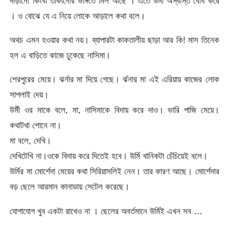
দাঁড়ানো কিংবা তাকানোর ভঙ্গিতে মিল আছে । এতে উর্মী অস্বস্তি বোধ করে
। ও বোঝে যে এ নিয়ে লোকে আড়ালে কথা বলে।
অথচ এমন হওয়ার কথা নয়। ব্যাপারটা কাকতালীয় ছাড়া আর কি! মাস তিনেক
হল এ বাড়িতে কাজে ঢুকেছে নাসিমা।
শেরপুরের মেয়ে। ঝর্নার মা দিয়ে গেছে। র্ঝনার মা এই এরিয়ায় কাজের লোক
সাপলাই দেয়।
উর্মী ওর মাকে বলে, মা, নাসিমাকে বিদায় করে দাও। ভারি পাজি মেয়ে।
কথাটথা শোনে না।
মা বলে, দেখি।
দেখিটেখি না।ওকে বিদায় করে দিতেই হবে। উর্মি খানিকটা চেঁচিয়েই বলে।
উর্মির মা মোর্শেদা মেয়ের কথা সিরিয়াসলিই নেন। তার কারণ আছে। মোর্শেদার
বড় ছেলে আরমান কানাডায় সেটেল করেছে।
যোগাযোগ খুব একটা রাখেও না । ছেলের অবর্তমানে উর্মিই এখন সব …