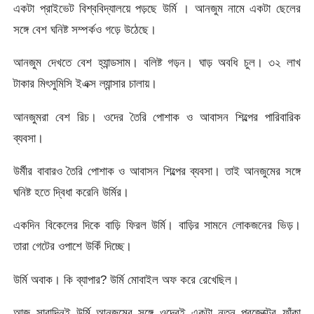
একটা প্রাইভেট বিশ্ববিদ্যালয়ে পড়ছে উর্মি । আনজুম নামে একটা ছেলের
সঙ্গে বেশ ঘনিষ্ট সম্পর্কও গড়ে উঠেছে।
আনজুম দেখতে বেশ হ্যান্ডসাম। বলিষ্ট গড়ন। ঘাড় অবধি চুল। ৩২ লাখ
টাকার মিৎসুমিসি ইএক্স ল্যান্সার চালায়।
আনজুমরা বেশ রিচ। ওদের তৈরি পোশাক ও আবাসন শিল্পের পারিবারিক
ব্যবসা।
উর্মীর বাবারও তৈরি পোশাক ও আবাসন শিল্পের ব্যবসা। তাই আনজুমের সঙ্গে
ঘনিষ্ট হতে দ্বিধা করেনি উর্মির।
একদিন বিকেলের দিকে বাড়ি ফিরল উর্মি। বাড়ির সামনে লোকজনের ভিড়।
তারা গেটের ওপাশে উকিঁ দিচ্ছে।
উর্মি অবাক। কি ব্যাপার? উর্মি মোবাইল অফ করে রেখেছিল।
আজ সারাদিনই উর্মি আনজুমের সঙ্গে ওদেরই একটা নতুন প্রজেক্টের ফাঁকা