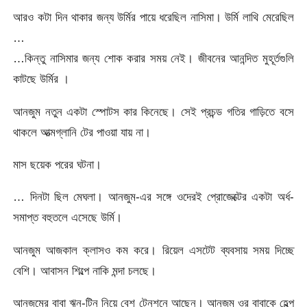
আরও কটা দিন থাকার জন্য উর্মির পায়ে ধরেছিল নাসিমা। উর্মি লাথি মেরেছিল
…
…কিন্তু নাসিমার জন্য শোক করার সময় নেই। জীবনের আনন্দিত মুহূর্তগুলি
কাটছে উর্মির ।
আনজুম নতুন একটা স্পোটস কার কিনেছে। সেই প্রচন্ড গতির গাড়িতে বসে
থাকলে আত্মগ্লানি টের পাওয়া যায় না।
মাস ছয়েক পরের ঘটনা।
… দিনটা ছিল মেঘলা। আনজুম-এর সঙ্গে ওদেরই প্রোজেক্টের একটা অর্ধ-
সমাপ্ত বহুতলে এসেছে উর্মি।
আনজুম আজকাল ক্লাসও কম করে। রিয়েল এসটেট ব্যবসায় সময় দিচ্ছে
বেশি। আবাসন শিল্পে নাকি মন্দা চলছে।
আনজুমের বাবা ঋন-টিন নিয়ে বেশ টেনশনে আছেন। আনজুম ওর বাবাকে হেল্প