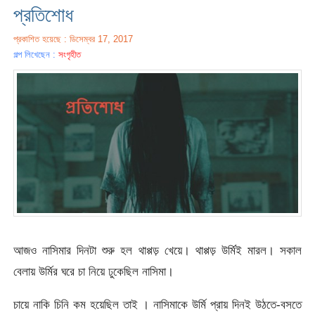
প্রতিশোধ
প্রকাশিত হয়েছে : ডিসেম্বর 17, 2017
গল্প লিখেছেন :
সংগৃহীত
আজও নাসিমার দিনটা শুরু হল থাপ্পড় খেয়ে। থাপ্পড় উর্মিই মারল। সকাল
বেলায় উর্মির ঘরে চা নিয়ে ঢুকেছিল নাসিমা।
চায়ে নাকি চিনি কম হয়েছিল তাই । নাসিমাকে উর্মি প্রায় দিনই উঠতে-বসতে