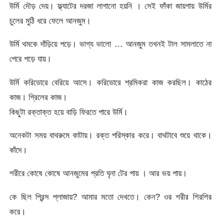
উর্মি দৌড় দেয়। ফ্ল্যাটের দরজা লাগানো হয়নি । সেই ফাঁকা জায়গায় উর্মির
চুলের মুঠি ধরে ফেলে আনজুম।
উর্মি থমকে দাঁড়িয়ে পড়ে। ভাগ্য ভালো … আনজুম তখনই টাল সামলাতে না
পেরে পড়ে যায়।
উর্মি করিডোরে বেরিয়ে আসে। করিডোরে শ্রমিকরা কাজ করছিল। কাঠের
কাজ। গ্রিলের কাজ।
কিছুটা রক্তাক্ত হয়ে বাড়ি ফিরতে পারে উর্মি।
অনেকটা সময় বাথরুমে কাটায়। রক্ত পরিস্কার করে। বাথটাবে শুয়ে থাকে।
কাঁদে।
শরীরে কোষে কোষে আনজুমের প্রতি ঘৃনা টের পায় । আর ভয় পায়।
কে ছিল প্রিন্স প্লাজায়? আমার মতো দেখতে। কেন? ওর শরীর শিরশির
করে।