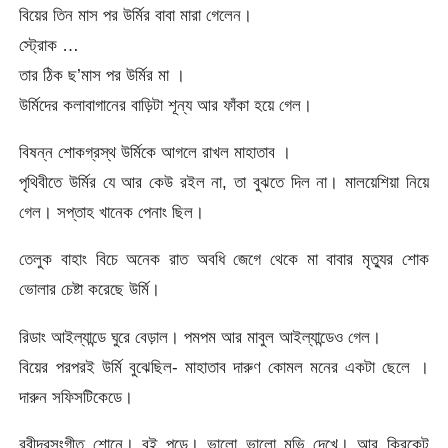
বিয়ের তিন মাস পর উর্মির বাবা মারা গেলেন।
স্ট্রোক …
তার ঠিক ছ’মাস পর উর্মির মা ।
উর্মিদের কলাবাগানের বাড়িটা শূন্য আর ফাঁকা হয়ে গেল।
বিষন্ন শোকগ্রস্থ উর্মিকে আগলে রাখল মাহাতাব ।
পৃথিবীতে উর্মির যে আর কেউ রইল না, তা বুঝতে দিল না। মালয়েশিয়া নিয়ে
গেল। সপ্তাহ খানেক পেনাং ছিল।
তেলুক বাহাং বিচে অনেক রাত অবধি জেগে থেকে মা বাবার মৃত্যুর শোক
ভোলার চেষ্টা করেছে উর্মি।
রিডাং আইল্যান্ডে ঘুরে বেড়াল। পমপম আর মাবুল আইল্যান্ডেও গেল।
বিয়ের পরপরই উর্মি বুঝেছিল- মাহাতাব দারুণ কোমল মনের একটা ছেলে ।
দারুন সফিসটিকেডে।
রবীন্দ্রসংগীত শোনে। বই পড়ে। ভালো ভালো মুভি দেখে। আর ক্রিকেট