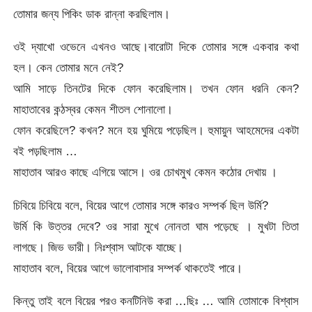
তোমার জন্য পিকিং ডাক রান্না করছিলাম।
ওই দ্যাখো ওভেনে এখনও আছে।বারোটা দিকে তোমার সঙ্গে একবার কথা
হল। কেন তোমার মনে নেই?
আমি সাড়ে তিনটের দিকে ফোন করেছিলাম। তখন ফোন ধরনি কেন?
মাহাতাবের কন্ঠস্বর কেমন শীতল শোনালো।
ফোন করেছিলে? কখন? মনে হয় ঘুমিয়ে পড়েছিল। হুমায়ুন আহমেদের একটা
বই পড়ছিলাম …
মাহাতাব আরও কাছে এগিয়ে আসে। ওর চোখমুখ কেমন কঠোর দেখায় ।
চিবিয়ে চিবিয়ে বলে, বিয়ের আগে তোমার সঙ্গে কারও সম্পর্ক ছিল উর্মি?
উর্মি কি উত্তর দেবে? ওর সারা মুখে নোনতা ঘাম পড়েছে । মুখটা তিতা
লাগছে। জিভ ভারী। নিঃশ্বাস আটকে যাচ্ছে।
মাহাতাব বলে, বিয়ের আগে ভালোবাসার সম্পর্ক থাকতেই পারে।
কিন্তু তাই বলে বিয়ের পরও কনটিনিউ করা …ছিঃ … আমি তোমাকে বিশ্বাস