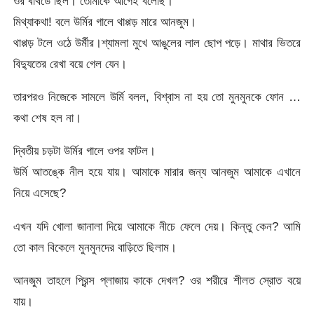
ওর বার্থডে ছিল। তোমাকে আগেই বলেছি।
মিথ্যাকথা! বলে উর্মির গালে থাপ্পড় মারে আনজুম।
থাপ্পড় টলে ওঠে উর্মীর।শ্যামলা মুখে আঙুলের লাল ছোপ পড়ে। মাথার ভিতরে
বিদ্যুতের রেখা বয়ে গেল যেন।
তারপরও নিজেকে সামলে উর্মি বলল, বিশ্বাস না হয় তো মুনমুনকে ফোন …
কথা শেষ হল না।
দ্বিতীয় চড়টা উর্মির গালে ওপর ফাটল।
উর্মি আতঙ্কে নীল হয়ে যায়। আমাকে মারার জন্য আনজুম আমাকে এখানে
নিয়ে এসেছে?
এখন যদি খোলা জানালা দিয়ে আমাকে নীচে ফেলে দেয়। কিন্তু কেন? আমি
তো কাল বিকেলে মুনমুনদের বাড়িতে ছিলাম।
আনজুম তাহলে প্রিন্স প্লাজায় কাকে দেখল? ওর শরীরে শীলত স্রোত বয়ে
যায়।