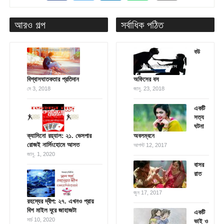
আরও গল্প
সর্বাধিক পঠিত
বউ
বিশ্বাসঘাতকতার প্রতিদান
অফিসের বস
মে 3, 2018
জানু. 23, 2018
একটি
সত্য
ঘটনা
ক্যাসিনো রয়্যাল: ২১. ভেসপার
অবলম্বনে
রোজই নার্সিংহোমে আসত
আগস্ট 12, 2017
জানু. 1, 2020
বাসর
রাত
জুন 17, 2017
রহস্যের দ্বীপ: ২৭. এখনও প্রায়
বিশ মাইল দূরে জাহাজটা
একটি
মার্চ 10, 2020
ভাই ও