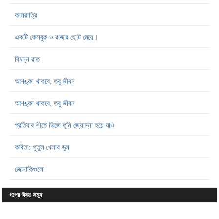
কালরাত্রি
একটি ফেসবুক ও রাজার ছোট মেয়ে।
বিষন্ন রাত
আশঙ্কা থাকবে, তবু জীবন
আশঙ্কা থাকবে, তবু জীবন
প্রতিবার শীতে ভিজে তুমি জ্যোস্না হয়ে যাও
কবিতা: পুতুল খেলার ভুল
জোনাকিগুলো
গল্পের বিষয় সমূহ