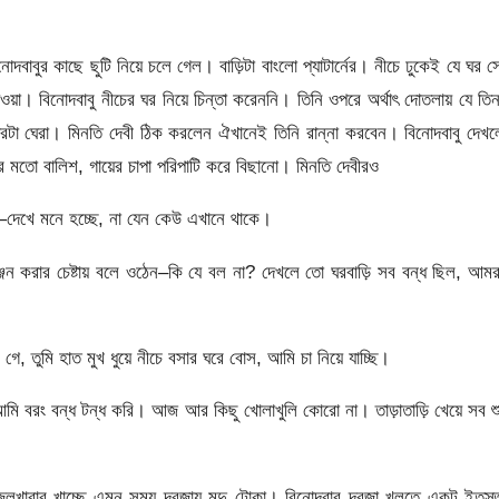
েদবাবুর কাছে ছুটি নিয়ে চলে গেল। বাড়িটা বাংলাে প্যাটার্নের। নীচে ঢুকেই যে ঘর স
া। বিনােদবাবু নীচের ঘর নিয়ে চিন্তা করেননি। তিনি ওপরে অর্থাৎ দোতলায় যে তি
রটা ঘেরা। মিনতি দেবী ঠিক করলেন ঐখানেই তিনি রান্না করবেন। বিনােদবাবু দেখ
 মতাে বালিশ, গায়ের চাপা পরিপাটি করে বিছানাে। মিনতি দেবীরও
ন—দেখে মনে হচ্ছে, না যেন কেউ এখানে থাকে।
ঞ্জন করার চেষ্টায় বলে ওঠেন–কি যে বল না? দেখলে তাে ঘরবাড়ি সব বন্ধ ছিল, আম
 তুমি হাত মুখ ধুয়ে নীচে বসার ঘরে বােস, আমি চা নিয়ে যাচ্ছি।
ি বরং বন্ধ টন্ধ করি। আজ আর কিছু খােলাখুলি কোরাে না। তাড়াতাড়ি খেয়ে সব শু
জলখাবার খাচ্ছে এমন সময় দরজায় মৃদু টোকা। বিনােদবাবু দরজা খুলতে একটু ইতস