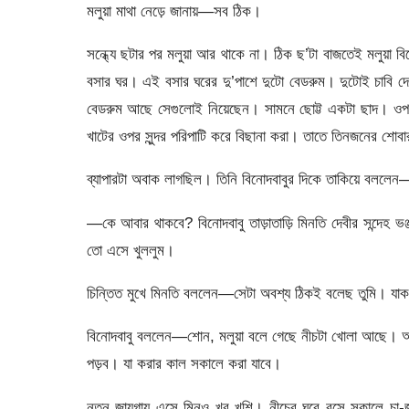
মলুয়া মাথা নেড়ে জানায়—সব ঠিক।
সন্ধ্যে ছটার পর মলুয়া আর থাকে না। ঠিক ছ’টা বাজতেই মলুয়া বিনা
বসার ঘর। এই বসার ঘরের দু’পাশে দুটো বেডরুম। দুটোই চাবি দেওয়
বেডরুম আছে সেগুলােই নিয়েছেন। সামনে ছােট্ট একটা ছাদ। ওপ
খাটের ওপর সুন্দর পরিপাটি করে বিছানা করা। তাতে তিনজনের শােবার
ব্যাপারটা অবাক লাগছিল। তিনি বিনােদবাবুর দিকে তাকিয়ে বললে
—কে আবার থাকবে? বিনােদবাবু তাড়াতাড়ি মিনতি দেবীর সন্দেহ ভ
তাে এসে খুললুম।
চিন্তিত মুখে মিনতি বললেন—সেটা অবশ্য ঠিকই বলেছ তুমি। যাক গে,
বিনােদবাবু বললেন—শােন, মলুয়া বলে গেছে নীচটা খােলা আছে। আম
পড়ব। যা করার কাল সকালে করা যাবে।
নতুন জায়গায় এসে মিনুও খুব খুশি। নীচের ঘরে বসে সকালে চা-