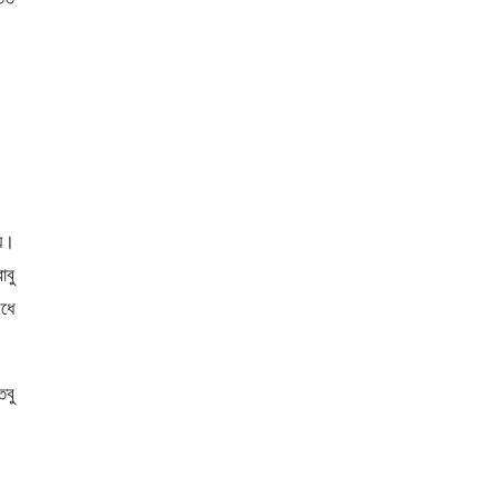
়।
াবু
ধে
তবু