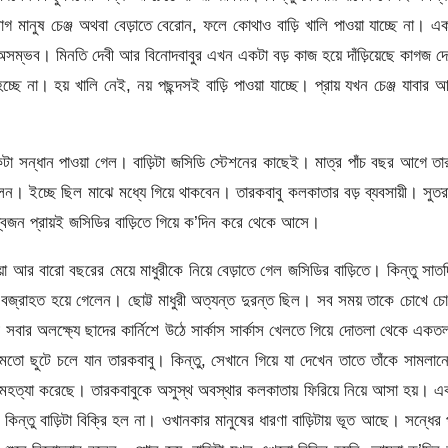
াগ মানুষ চেঞ্জ অথবা বেড়াতে বেরোন, ফলে কোথাও বাড়ি খালি পাওয়া যাচ্ছে না। এ
অসম্ভব। মিনতি দেবী আর বিনোদবাবুর এখন একটা বড় কাজ হয়ে দাঁড়িয়েছে কাগজ দ
ছে না। হয় খালি নেই, নয় পছন্দসই বাড়ি পাওয়া যাচ্ছে। প্রায় যখন চেঞ্জ যাবার 
একটা সন্ধান পাওয়া গেল। বাড়িটা জসিডি স্টেশনের কাছেই। মাত্র পাঁচ বছর আগে ত
নেছিলেন। ইচ্ছে ছিল মাঝে মধ্যে গিয়ে থাকবেন। তারকবাবু কলকাতার বড় ব্যবসায়ী। সুতর
বজন প্রায়ই জসিডির বাড়িতে গিয়ে ক’দিন করে থেকে আসে।
়া আর বারাে বছরের মেয়ে মাধুরীকে নিয়ে বেড়াতে গেল জসিডির বাড়িতে। কিন্তু সাত
বজ্রাহত হয়ে গেলেন। ছােট্ট মাধুরী অত্যন্ত দুরন্ত ছিল। সব সময় তাকে চোখে চ
 সবার অলক্ষ্যে ছাদের কার্নিশে উঠে সার্কাস সার্কাস খেলতে গিয়ে দোতলা থেকে একতল
মতাে ছুটে চলে যান তারকবাবু। কিন্তু, সেখানে গিয়ে যা দেখেন তাতে তাঁকে সামলান
আত্মহত্যা করেছে। তারকবাবুকে অসুস্থ অবস্থার কলকাতায় ফিরিয়ে নিয়ে আসা হয়। এ
 কিন্তু বাড়িটা বিক্রি হল না। ওখানকার মানুষের ধারণা বাড়িটায় ভূত আছে। সন্ধের