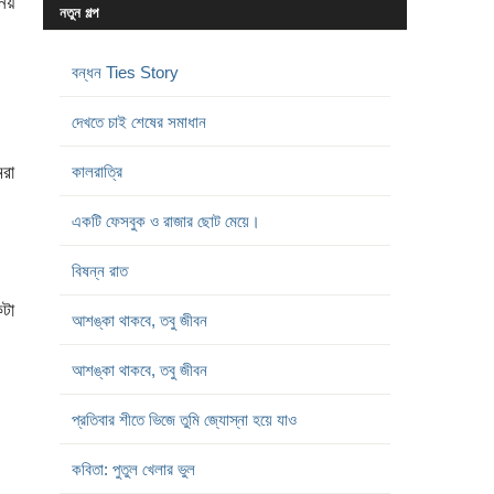
নয়
নতুন গল্প
বন্ধন Ties Story
।
দেখতে চাই শেষের সমাধান
মরা
কালরাত্রি
একটি ফেসবুক ও রাজার ছোট মেয়ে।
বিষন্ন রাত
কটা
আশঙ্কা থাকবে, তবু জীবন
আশঙ্কা থাকবে, তবু জীবন
প্রতিবার শীতে ভিজে তুমি জ্যোস্না হয়ে যাও
কবিতা: পুতুল খেলার ভুল