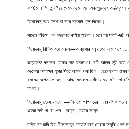
করছিলেন কিন্তু বাইরে থেকে ভেসে এল এক পুরুষের কণ্ঠস্বর। 
বিনােদবাবু আর দ্বিধা না করে দরজাটা খুলে দিলেন।
সামনে দাঁড়িয়ে এক সম্ভ্রান্ত বংশীয় পরিবার। মনে হয় স্বামী-স্ত
বিনােদবাবু বিস্মিত হয়ে বললেন–কি ব্যাপার বলুন তো! এত রাতে…..
ভদ্রলােক বললেন–আমার নাম রাজনাথ। ইনি আমার স্ত্রী জয়া 
দেওঘরে আমাদের পূজো দিতে আসার কথা ছিল। ভেবেছিলাম ওনার ব
বললেন আপনাদের কথা। আরও বললেন—নীচের ঘর দুটো তাে খালি 
না হয়।
বিনােদবাবু হেসে বললেন—বাড়ি তাে আপনাদের। নিশ্চয়ই থাকবেন
একটা সঙ্গী পাওয়া গেল। আসুন, ভেতরে আসুন।
বাড়ির সব চাবি ছিল বিনােদবাবুর কাছেই তাই কোনাে অসুবিধে হল