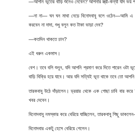
—আপনি ভূতের বাড়ি শুনেও নেবেন? আপনার স্ত্রী-কন্যা যদি ভয় প
—না না— ঘন ঘন মাথা নেড়ে বিনােদবাবু বলে ওঠেন—আমি এ 
করবেন না দাদা, শুধু বলুন কত টাকা ভাড়া দেব?
—কতদিন থাকতে চান?
এই ধরুন একমাস।
বেশ। তবে বলি শুনুন, যদি আপনি প্রমাণ করে দিতে পারেন ওটা 
বাড়ি বিক্রি হয়ে যাবে। আর যদি সত্যিই ভূত থাকে তবে তো আপন
তারকবাবু উঠে দাঁড়ালেন। ড্রয়ার থেকে এক গােছা চাবি বার ক
খবর দেবেন।
বিনােদবাবু নমস্কার করে বেরিয়ে যাচ্ছিলেন, তারকবাবু পিছু ডাকল
বিনােদবার একটু হেসে বেরিয়ে গেলেন।