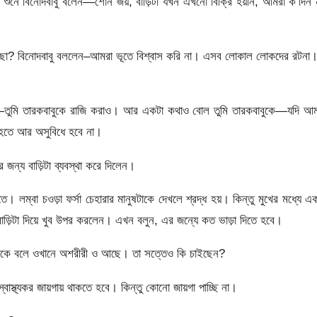
ব শুনে বিনােদবাবু বলেন—শােন জয়, বাড়িটা যখন এখনাে বিক্রি হয়নি, আমরা ক’দিন 
ইছাে? বিনােদবাবু বললেন–আমরা ভূতে বিশ্বাস করি না। এসব লােকাল লােকদের রটনা
 ভাই—তুমি তারকবাবুকে রাজি করাও। আর একটা কথাও বােল তুমি তারকবাবুকে—যদি আ
্রি হতে আর অসুবিধে হবে না।
 জন্য বাড়িটা ব্যবস্থা করে দিলেন।
তে। লম্বা চওড়া ফর্সা চেহারার মানুষটাকে দেখলে শ্রদ্ধ হয়। কিন্তু মুখের মধ্যে এ
াড়িটা দিয়ে খুব উপর করলেন। এখন বলুন, এর জন্যে কত ভাড়া দিতে হবে।
লোকে বলে ওখানে অশরীরী ও আছে। তা সত্তেও কি চাইছেন?
স্থ্যকর জায়গায় থাকতে হবে। কিন্তু কোনাে জায়গা পাচ্ছি না।