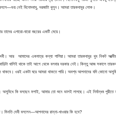
বললে—ভয় নেই বিনােদবাবু, দরজাটা খুলুন। আমরা তারকবাবুর লােক।
্রী আর তাদের এগারাে-বারাে বছরের একটি মেয়ে।
দেবী। আর আমাদের একমাত্র কন্যা পাপিয়া। আমরা তারকবাবুর খুব নিকট আত্মীয
াড়িটা খালিই থাকে তাই আগে থেকে বলবার দরকার নেই। কিন্তু আজ সকালে তারকব
থাকবে। ওরই একটা ঘরে আমরা থাকতে পারি। অবশ্য আপনাদের যদি কোনাে অসুবি
। অসুবিধে কি বলছেন মশাই, আমার তাে শুনে ভালই লাগছে। এই নির্বান্ধব পুরীতে 
 না। মিনতি দেবী বললেন—আপনাদের রান্না-খাওয়ার কি হবে?