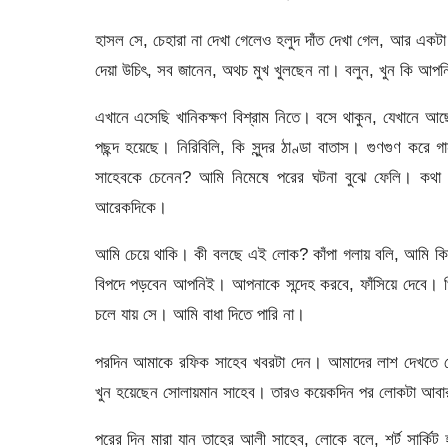
হাসল সে, চেহারা না দেখা গেলেও হলুদ দাঁত দেখা গেল, আর এক
দেয়া উচিৎ, সব জানেন, অথচ মুখ খুলছেন না। বলুন, খুন কি আপন
এখানে এসেছি খানিকক্ষণ বিশ্রাম নিতে। বসে থাকুন, যেখানে 
পছন্দ হয়েছে। নিরিবিলি, কি সুন্দর ঠাণ্ডা বাতাস। গুণগুণ কর
সাহেবকে চেনেন? আমি নিমেষে পরের ঘটনা বুঝে ফেলি। কথ
আরেকদিকে।
আমি চেয়ে থাকি। কী বলছে এই লোক? কাঁপা গলায় বলি, আমি কি
বিপদে পড়বেন আপনিই। আপনাকে সন্দেহ করবে, ফাঁসিয়ে দেবে। 
চলে যায় সে। আমি বাধা দিতে পারি না।
পরদিন আমাকে রফিক সাহেব খবরটা দেন। আমাদের লাশ দেখতে দেয়া
খুন হয়েছেন সোলায়মান সাহেব। তারও কয়েকদিন পর লোকটা আবার 
পরের দিন মারা যান তাহের আলী সাহেব, লোকে বলে, শর্ট সার্কিট