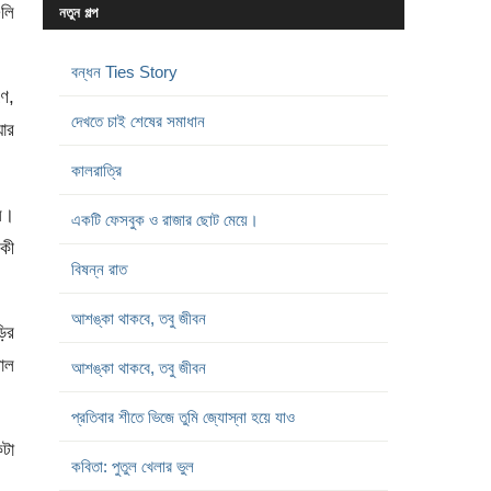
ুলি
নতুন গল্প
বন্ধন Ties Story
ে,
দেখতে চাই শেষের সমাধান
য়ার
কালরাত্রি
সে।
একটি ফেসবুক ও রাজার ছোট মেয়ে।
 কী
বিষন্ন রাত
আশঙ্কা থাকবে, তবু জীবন
ড়ির
মাল
আশঙ্কা থাকবে, তবু জীবন
প্রতিবার শীতে ভিজে তুমি জ্যোস্না হয়ে যাও
টা
কবিতা: পুতুল খেলার ভুল