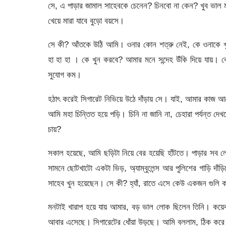
সে, এ পাড়ার জামাল সাহেবকে চেনেন? চিনবো না কেন? খুব ভাল মান
খেয়ে মারা যাবে বুড়ো বয়সে।
সে কী? আঁতকে উঠি আমি। ওনার কোন শত্রু নেই, কে ওনাকে খ
হা হা হা । কে খুন করবে? আমার মনে সন্দেহ উঁকি দিয়ে যায়।
সুযোগ কম।
হঠাৎ করেই সিগারেট নিভিয়ে উঠে দাঁড়ায় সে। যাই, আমার কাজ আ
আমি মহা চিন্তিত হয়ে পড়ি। চিনি না জানি না, চেহারা পর্যন্
চায়?
সকাল হয়েছে, আমি ছড়িটা নিয়ে বের হয়েছি হাঁটতে। পাড়ার সব ল
সামনে ছোটখাটো একটা ভিড়, অ্যাম্বুলেন্স আর পুলিশের গাড়ি দা
সাহেব খুন হয়েছেন। সে কী? হ্যাঁ, রাতে এসে কেউ একজন গুলি ক
মনটাই খারাপ হয়ে যায় আমার, বড় ভাল লোক ছিলেন তিনি। কয়ে
আবার এসেছে। সিগারেটের ধোঁয়া উড়ছে। আমি বললাম, ঠিক করে 