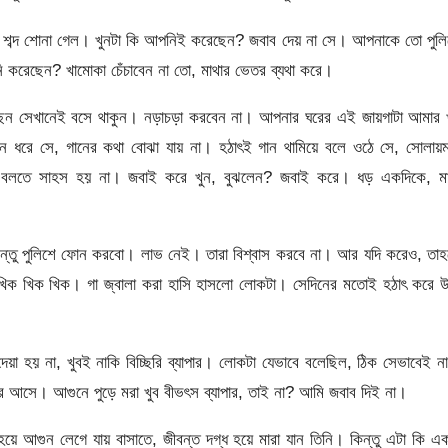
টা শব্দ শোনা গেল। খুনটা কি আপনিই করেছেন? জবাব দেয় না সে। আপনাকে তো পুল
ি করেছেন? খামোকা চেঁচাবেন না তো, মাথার ভেতর ব্যথা করে।
আছেন সেখানেই বসে থাকুন। নড়াচড়া করবেন না। আপনার ঘরের এই জায়গাটা আমার 
ে গান ধরে সে, গানের কথা বোঝা যায় না। হঠাৎই গান থামিয়ে বলে ওঠে সে, সোলায়
া বলতে সাহস হয় না। জবাই করে খুন, বুঝলেন? জবাই করে। ধড় একদিকে, মা
ন্তু পুলিশে ফোন করবো। লাভ নেই। তারা বিশ্বাস করবে না। আর যদি করেও, তাহ
খিক খিক খিক। গা জ্বালা করা হাসি হাসলো লোকটা। সেদিনের মতোই হঠাৎ করে উ
 হয় না, খুবই নাকি বিচ্ছিরি ব্যাপার। লোকটা যেভাবে বলেছিল, ঠিক সেভাবেই ন
আসে। আগুনে পুড়ে মরা খুব বীভৎস ব্যাপার, তাই না? আমি জবাব দিই না।
 হয়ে আগুন লেগে যায় বাসাতে, জীবন্ত দগ্ধ হয়ে মারা যান তিনি। কিন্তু এটা কি এ