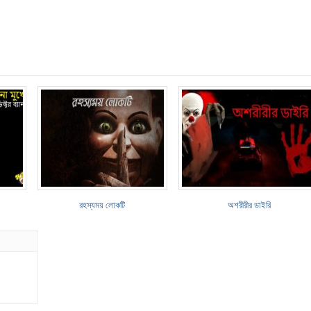
রহস্যময় লোকটি
অশরীরীর ডাইরি