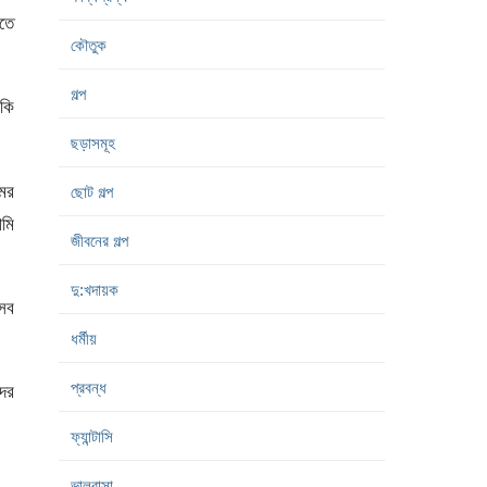
লতে
কৌতুক
গল্প
কি
ছড়াসমূহ
ের
ছোট গল্প
আমি
জীবনের গল্প
দু:খদায়ক
সব
ধর্মীয়
প্রবন্ধ
ের
ফ্যান্টাসি
ভালবাসা