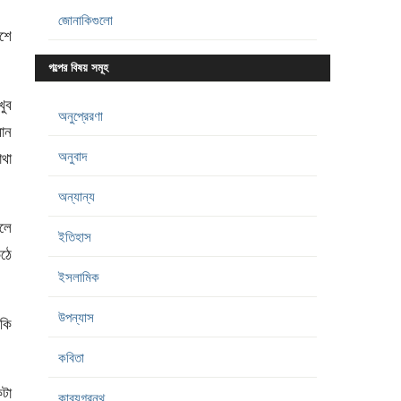
জোনাকিগুলো
িশে
গল্পের বিষয় সমূহ
খুব
অনুপ্রেরণা
মান
অনুবাদ
থা
অন্যান্য
লে
ইতিহাস
ঠে
ইসলামিক
উপন্যাস
াকি
কবিতা
কটা
কাব্যগ্রন্থ