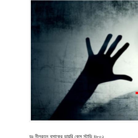
ডঃ নীলরতন বসাকের ডায়রি কেস স্টাডি ৪৮০২