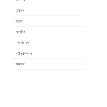
ভৌতিক
রহস্য
রোমান্টিক
শিক্ষনীয় গল্প
সাইন্স-ফিকশন
হাস্যরস