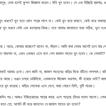
ুষ, দেখা হলেই কুশল জিজ্ঞাসা করেন। উনি খুন হবেন। সে এক বিচ্ছিরি ব্যাপার, গ
ুন করবে? খুন হতে কোন শত্রু লাগে না। কেউ খুন করে কারণে, কেউ করে অকারণ
 কে খুন করবে সেটা এক রহস্যময় বিষয়। তবে আমার জানামতে খবর সঠিক, ভুল হও
ছে। আরে, কোথায় যাচ্ছেন? যাবেন না, দাঁড়ান। আমি বাধা দেবার আগেই চলে যায় 
ত দেখতে পারলাম না, এমন একজন এসে বলে গেল জামাল সাহেব খুন হবেন। কে লোকটা?
োকই আমার চেনা। কেন জানি না, জামাল সাহেবের বাড়ির দিকে হাঁটতে লাগলাম। বা
ঁড়িয়ে আছে। গুঞ্জন চলছে চারিদিকে, একজনকে জিজ্ঞেস করলাম, কী হয়েছে ভাই? জা
রে খুন করেছে। বাড়ির লোকেরা এসে দেখে, মারা গেছেন তিনি, খুনী গায়েব।
কদিন পর। আজও ইজিচেয়ারের পায়ের কাছে এসে পড়েছে চাঁদের ম্লান আলো। লোক
বলুন তো, আপনি কী করে জানলেন যে জামাল সাহেব খুন হবেন?