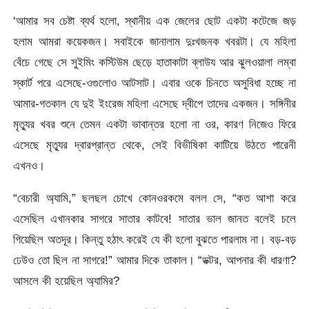
‘আমার সব চেষ্টা ব্যর্থ হলো, স্থানীয় এক জেলের ছোট একটা কটেজে জড়
হলাম আমরা কয়েকজন। সবাইকে জানালাম দুঃখজনক খবরটা। যে মহিলা
বেঁচে গেছে সে সুইমিং কস্টিউম ছেড়ে হাতাকাটা ব্লাউয আর ঝুলওয়ালা লম্বা
স্কার্ট পরে এসেছে-ওগুলোও আটসাট। এবার ওকে চিনতে অসুবিধা হচ্ছে না
আমার-গতকাল যে দুই ইংরেজ মহিলা এসেছে দ্বীপে তাদের একজন। সঙ্গিনীর
মৃত্যুর খবর শুনে তেমন একটা ভাবান্তর হলো না ওর, কারণ নিজেও ফিরে
এসেছে মৃত্যুর দ্বারপ্রান্ত থেকে, সেই বিভীষিকা কাটিয়ে উঠতে পারেনী
এখনও।
“বেচারী অ্যামি,” ছলছল চোখে কোনওরকমে বলল সে, “কত আশা করে
এসেছিল এখানকার সাগরে সাতার কাটবে! সাতার ভাল জানত বলেই চলে
গিয়েছিল অতদূর। কিন্তু হঠাৎ করেই যে কী হলো বুঝতে পারলাম না। বড়-বড়
ঢেউও তো ছিল না সাগরে!” আমার দিকে তাকাল। “ডক্টর, আপনার কী ধারণা?
আসলে কী হয়েছিল অ্যামির?