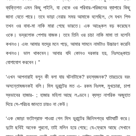
ব্যক্তিগত এমন কিছু পাইনি, যা থেকে ওর পরিবার-পরিজনের ব্যাপারে কিছু
জানা যেতে পারে। তবে ভাড়া নেয়ার সময় আমাকে বলেছিল, সে যখন শিশু
তখন ওর বাবা-মা নাকি মারা গেছে ভারতে। এক আঙ্কেল বড় করেছেন
ওকে। ভদ্রলোক পেশায় যাজক। তবে তিনি ওর চাচা নাকি মামা তা বলেনি
কখনও। এবং আমার যতদূর মনে পড়ে, আমার সামনে নামটাও উচ্চারণ করেনি
কখনও। ভাল থাকবেন। আবার যদি কোনও দরকার হয়, নিঃসঙ্কোচে
যোগাযোগ করবেন। ”
‘এখন আপনারাই বলুন কী বলা যায় ঘটনাটাকে? রহস্যজনক? তারচেয়ে বরং
অসন্তোষজনকই বলি। মিস ডুরান্টের মত এ- রকম নিঃসঙ্গ, মুখচোরা, চাপা
স্বভাবের হাজার- ; হাজার মহিলা আছে লণ্ডনে। ব্যস্ত নাগরিক অজুহাত
দিয়ে সে-পরিচয় জানতে চায়ও না কেউ।
‘এক জোড়া ফটোগ্রাফ পাওয়া গেল মিস ডুরান্টের জিনিসপত্র ঘাটাঘাটি করে।
দুটো ছবিই অনেক পুরনো, তাই মলিন হয়ে গেছে; যে-ফ্রেমে আছে সেখানে