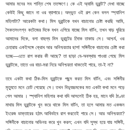
আমার মনের সব শান্তি শেষ ততক্ষণে। কে এই অ্যামি ডুরান্ট? দেখা যাচ্ছে
কেউই কিছু জানে না ওর ব্যাপারে। অদ্ভুত ওই গল্প কেন বলল স্প্যানিশ
মহিলাটা? আরেকটা কথা। মিস ডুরান্টকে যখন বাচানোর চেষ্টা করছি আমি,
সৈকতসংলগ্ন কটেজের দিকে যখন এগিয়ে যাচ্ছে মিস বার্টন, তখন ঘাড় ঘুরিয়ে
আমাদের দিকে, বলা বাহুল্য মিস ডুরান্টের দিোক তাকায় সে। আশ্চর্য, ওর
চেহারায় একইসঙ্গে ক্রোধ আর অনিশ্চয়তার ছাপ! সঙ্গিনীকে বাচানোর চেষ্টা করা
হচ্ছে—এতে রাগ করার কী আছে? তা ছাড়া যে-অবস্থায় পাওয়া গেছে মিস
ডুরান্টকে, তাতে ওর বাচা-মরা নিয়ে অনিশ্চয়তা থাকতেই পারে, তা-ই না?
তবে একটা কথা ঠিক-মিস ডুরান্টকে পছন্দ করত মিস বার্টন, এবং সঙ্গিনীর
মৃত্যুতে মনে চোট পেয়েছে সে। তখন বিদ্যুচ্চমকের মত একটা কথা মনে পড়ে
গেল আমার । স্প্যানিশ মহিলার কথা যদি আসলেই ঠিক হয়, মানে যদি ঠাণ্ডা
মাথায় মিস ডুরান্টকে খুন করে থাকে মিস বার্টন, তা হলে আমার মত একজন
ইংরেজ ডাক্তারের হঠাৎ আবির্ভাবে রাগ করতেই পারে সে। আর অনিশ্চয়তা?
সঙ্গিনীকে বাচানোর অভিনয় করে খুন করল; এখন যদি সুস্থ হয়ে যায় সঙ্গিনী,