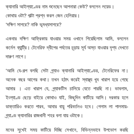
ক্যানারি আইল্যাণ্ডের নাম শুনেছেন আপনারা কেউ? বললেন লয়েড।
কোথায় ওটা? পাল্টা প্রশ্ন করল জেন হেলিয়ার।
‘দক্ষিণ সাগরে? নাকি ভূমধ্যসাগরে?
একবার দক্ষিণ আফ্রিকায় যাওয়ার সময় ওখানে গিয়েছিলাম আমি, বললেন
কর্নেল ব্যান্ট্রি। টেনেরিফ দ্বীপের পর্বতের চূড়ায় সূর্য অস্ত যাওয়ার দৃশ্য দেখতে
দারুণ লাগে।
‘আমি যে-গল্প বলছি সেটা গ্র্যাও ক্যানারি আইল্যাণ্ডের, টেনেরিফের না।
অনেক বছর আগের কথা। তখন হঠাৎ করেই স্বাস্থ্য খুব খারাপ হয়ে গেছে
আমার । এত খারাপ যে, প্র্যাকটিস চালিয়ে যেতে পারছি না। ভাবলাম,
ইংল্যাণ্ড ছেড়ে বাইরে কোথাও যাই, কিছুদিন কাটিয়ে আসি। দরকার হলে
ডাক্তারিও করতে পারব, আবার বায়ু পরিবর্তনও হবে। গেলাম লা পালমায়-
গ্র্যাণ্ড ক্যানারির রাজধানী শহর বলা যায় ওটাকে।
মনের সুখেই সময় কাটিয়ে দিচ্ছি সেখানে, বিভিন্নভাবে উপভোগ করছি