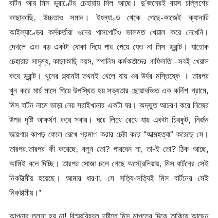
বার্টন আর মিস ডুরাণ্টের চেহারায় মিল আছে। দু’জনেরই বয়স চল্লিশের
কাছাকাছি, উচ্চতাও সমান। ইংল্যাণ্ড থেকে গেছে-কাজেই ক্যানারি
আইল্যাণ্ডের কর্মকর্তারা ওদের পাসপোর্টও ভালমত খেয়াল করে দেখেনি।
দেখলে এত বড় একটা ধোকা দিয়ে পার পেয়ে যেত না মিস ডুরান্ট। যাহোক
চেহারার সাদৃম্য, কাছাকাছি বয়স, স্পানিস কর্মকর্তাদের গাফিলতি –সবই খেয়াল
করে ডুরান্ট। খুনের প্ল্যানটা তখনই খেলে যায় ওর উর্বর মস্তিষ্কে । তারপর
খুন করে মার্চ মাসে গিয়ে উপস্থিত হয় সভ্যতার ছোয়াবঞ্চিত এক কর্নিশ গ্রামে,
মিস বার্টন নামে ভাড়া নেয় সরাইখানার একটা ঘর। অদ্ভুত আচরণ করে নিজের
উপর দৃষ্টি আকর্ষণ করে সবার। ঘরে লিখে রেখে যায় একটা চিরকুট, নির্জন
জায়গায় কাপড় ফেলে রেখে প্রমাণ করার চেষ্টা করে “আত্মহত্যা” করেছে সে।
তারপর.তারপর কী করেছে, বলুন তো? পারবেন না, তা-ই তো? ঠিক আছে,
আমিই বলে দিচ্ছি। তারপর সোজা চলে গেছে অস্ট্রেলিয়ায়, মিস বার্টনের সেই
নিকটাত্মীয় হয়েছে। আমার ধারণা, সে সত্যি-সত্যিই মিস বার্টনের সেই
নিকটাত্মীয়।”
আপনার তুলনা হয় না! বিস্ময়বিহ্বল দৃষ্টিতে মিস মাপলের দিকে তাকিয়ে আছেন