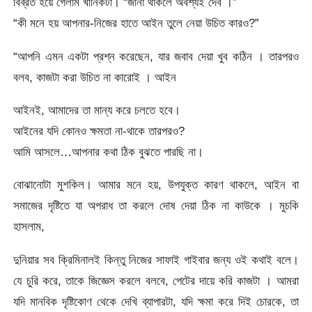
বিব্রত হয়ে গেলাম খানিকটা। “জানা থাকলে অবশ্যই দেব ।”
“কী মনে হয় আপনার-নিজের হাতে আইন তুলে নেয়া উচিত কারও?”
“আপনি এমন একটা প্রশ্ন করেছেন, যার জবাব দেয়া খুব কঠিন । তারপরও
বলব, কাজটা করা উচিত না কারোই । আইন
আইনই, আমাদের তা মান্য করে চলতে হবে।
আইনের যদি কোনও ক্ষমতা না-থাকে তারপরও?
আমি আসলে…আপনার কথা ঠিক বুঝতে পারছি না।
বোঝানোটা মুশকিল। আমার মনে হয়, উপযুক্ত কারণ থাকলে, আইন বা
সমাজের দৃষ্টিতে যা অপরাধ তা করলে দোষ দেয়া ঠিক না কাউকে । মুচকি
হাসলাম,
দুনিয়ার সব ক্রিমিনালই কিন্তু নিজের সাফাই গাইবার জন্য ওই কথাই বলে।
যে চুরি করে, তাকে জিজ্ঞেস করলে বলবে, পেটের দায়ে করি কাজটা । আমরা
যদি মানবিক দৃষ্টিকোণ থেকে দেখি ব্যাপারটা, যদি ক্ষমা করে দিই চোরকে, তা