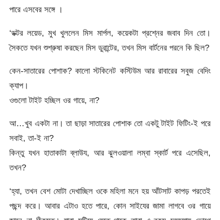
পারে এসবের সঙ্গে ।
‘ডক্টর লয়েড, মুখ খুললেন মিস মার্পল, কয়েকটা প্রশ্নের জবাব দিন তো।
সৈকতে যখন শুশ্রুষা করছেন মিস ডুরান্টের, তখন মিস বার্টনের পরনে কি ছিল?
কেন-সাতারের পোশাক? কালো স্টকিনেট কস্টিউম আর রাবারের সবুজ বেদিং
ক্যাপ।
ওগুলো টাইট হচ্ছিল ওর গায়ে, না?
আ…খুব একটা না। তা ছাড়া সাতারের পোশাক তো একটু টাইট ফিটিং-ই পরে
সবাই, তা-ই না?
কিন্তু যখন হাতাকাটা ব্লাউয, আর ঝুলওয়ালা লম্বা স্কার্ট পরে এসেছিল,
তখন?
‘হ্যা, তখন বেশ মোটা দেখাচ্ছিল ওকে মহিলা মনে হয় আঁটসাট কাপড় পরতেই
পছন্দ করে। আবার এটাও হতে পারে, কোন সাইযের জামা লাগবে ওর গায়ে