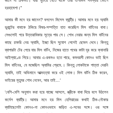
জানে না ঠিকমত। যারা মুটিয়ে যেতে থাকে তারা এ-রকম সমস্যায় ভোগে
হরহামেশা।”
আমার কী মনে হয় জানেন? বললেন মিসেস ব্যান্ট্রি। আমার মনে হয় অ্যামি
ডুরান্টের বাবাকে ঠকিয়ে বিষয়-সম্পত্তি হাত করেছিল মিস বার্টনের বাবা।
সেগুলোই পরে উত্তরাধিকার সূত্রে পায় সে। শোধ নেয়ার জন্য মিস বার্টনের
কাছে চাকরি নেয় অ্যামি, ইচ্ছা ছিল সুযোগ পেলেই ছোবল দেবে। কিন্তু
ব্যাপারটা টের পেয়ে যায় মিস বার্টন, নিজের হাতে পথের কাটা দূর করে ক্যানারি
আইল্যাণ্ডে গিয়ে। আবার এ-রকমও হতে পারে, কমবয়সী কোনও ভাই ছিল
মিস বার্টনের, যে মজেছিল অ্যামির প্রেমে.। কিন্তু লোকটাকে পাত্তা দেয়নি
অ্যামি, তাই অভিমানে আত্মহত্যা করে ওই লোক। মিস বার্টন ঠিক করেন,
ভাইয়ের মৃত্যুর শোধ নেবেন, আর তাই…’
‘বেশি-বেশি অনুমান করা হয়ে যাচ্ছে আসলে, স্ত্রীকে বাধা দিয়ে বলে উঠলেন
কর্নেল ব্যাট্রি। আমার মনে হয় মিস হেলিয়ারের কথাই ঠিক-নৌকার
ব্যাটাছেলেটা কোনও-না কোনওভাবে জড়িত এ-সবের সঙ্গে। ওর সঙ্গে