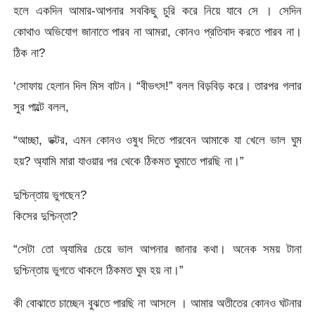
হলে একদিন আমার-আপনার সবকিছু চুরি করে নিয়ে যাবে সে । সেদিন
কোথাও অভিযোগ জানাতে পারব না আমরা, কোনও প্রতিবাদ করতে পারব না।
ঠিক না?
‘সোফায় হেলান দিল মিস বাটন। “বীভৎস!” বলল বিড়বিড় করে। তারপর গলার
সুর পাল্টে বলল,
“আচ্ছা, ডক্টর, এমন কোনও ওষুধ দিতে পারবেন আমাকে যা খেলে ভাল ঘুম
হয়? অ্যামি মারা যাওয়ার পর থেকে ঠিকমত ঘুমাতে পারছি না।”
দুশ্চিন্তায় ভুগছেন?
কিসের দুশ্চিন্তা?
“সেটা তো অ্যামির চেয়ে ভাল আপনার জানার কথা। অনেক সময় টানা
দুশ্চিন্তায় ভুগতে থাকলে ঠিকমত ঘুম হয় না।”
কী বোঝাতে চাচ্ছেন বুঝতে পারছি না আসলে । আমার অতীতের কোনও ঘটনার