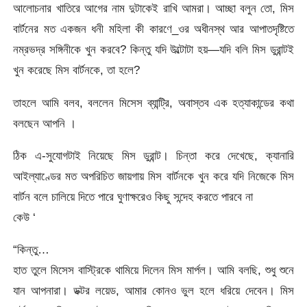
আলোচনার খাতিরে আগের নাম দুটাকেই রাখি আমরা। আচ্ছা বলুন তো, মিস
বার্টনের মত একজন ধনী মহিলা কী কারণে_ওর অধীনস্থ আর আপাতদৃষ্টিতে
নম্রভদ্র সঙ্গিনীকে খুন করবে? কিন্তু যদি উল্টোটা হয়—যদি বলি মিস ডুরান্টই
খুন করেছে মিস বার্টনকে, তা হলে?
তাহলে আমি বলব, বললেন মিসেস ব্যান্ট্রি, অবাস্তব এক হত্যাকান্ডের কথা
বলছেন আপনি ।
ঠিক এ-সুযোগটাই নিয়েছে মিস ডুরান্ট। চিন্তা করে দেখেছে, ক্যানারি
আইল্যাণ্ডের মত অপরিচিত জায়গায় মিস বার্টনকে খুন করে যদি নিজেকে মিস
বার্টন বলে চালিয়ে দিতে পারে ঘুণাক্ষরেও কিছু সন্দেহ করতে পারবে না
কেউ ‘
“কিন্তু…
হাত তুলে মিসেস বাস্ট্রিকে থামিয়ে দিলেন মিস মার্পল। আমি বলছি, শুধু শুনে
যান আপনারা। ডক্টর লয়েড, আমার কোনও ভুল হলে ধরিয়ে দেবেন। মিস