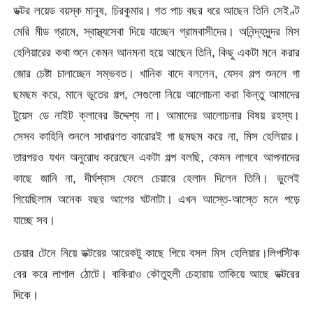
ডক্টর লয়েড বয়স্ক মানুষ, চিরকুমার। গত পাচ বছর ধরে আছেন তিনি সেইণ্ট
মেরি মীড গ্রামে, স্বাস্থ্যসেবা দিয়ে যাচ্ছেন গ্রামবাসীদের। অনিন্দ্যসুন্দর মিস
হেলিয়ারের কথা শুনে কেমন আনমনা হয়ে আছেন তিনি, কিছু একটা মনে করার
জোর চেষ্টা চালাচ্ছেন সম্ভবত। খানিক বাদে বললেন, যেসব গল্প শুনলে গা
ছমছম করে, মানে ভূতের গল্প, সেগুলো নিয়ে আলোচনা করা কিন্তু আমাদের
টুয়েস ডে নাইট ক্লাবের উদ্দেশ্য না। আমাদের আলোচনার বিষয় রহস্য।
সেসব কাহিনি শুনলে সাধারণত কারোরই গা ছমছম করে না, মিস হেলিয়ার।
তারপরও যখন অনুরোধ করেছেন একটা গল্প বলছি, কেমন লাগবে আপনাদের
কাছে জানি না, দীর্ঘশ্বাস ফেলে চেয়ারে হেলান দিলেন তিনি। ভুলেই
গিয়েছিলাম অনেক বছর আগের ঘটনাটা। এখন আস্তে-আস্তে মনে পড়ে
যাচ্ছে সব।
চেয়ার টেনে নিয়ে ডক্টরের আরেকটু কাছে গিয়ে বসল মিস হেলিয়ার।লিপস্টিক
বের করে লাগাল ঠোটে। বাকিরাও কৌতুহলী চেহারায় তাকিয়ে আছে ডক্টরের
দিকে।