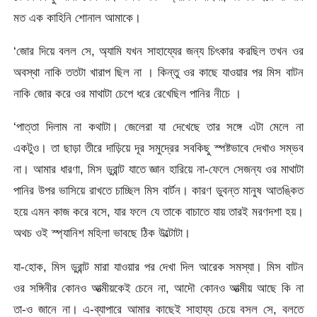
মত এক কাহিনি শোনাল আমাকে।
‘জোর দিয়ে বলল সে, অ্যামি যখন সাহায্যের জন্য চিৎকার করছিল তখন ওর
অবস্থা নাকি ততটা খারাপ ছিল না । কিন্তু ওর কাছে যাওয়ার পর মিস বাটন
নাকি জোর করে ওর মাথাটা চেপে ধরে রেখেছিল পানির নীচে ।
‘পাত্তা দিলাম না কথাটা। জেলেরা যা দেখেছে তার সঙ্গে এটা মেলে না
একটুও। তা ছাড়া তীরে দাড়িয়ে দূর সমুদ্রের সবকিছু স্পষ্টভাবে দেখাও সম্ভব
না। আমার ধারণা, মিস ডুরান্ট যাতে জ্ঞান হারিয়ে না-ফেলে সেজন্য ওর মাথাটা
পানির উপর ভাসিয়ে রাখতে চাচ্ছিল মিস বার্টন। কারণ ডুবন্ত মানুষ আতঙ্কিত
হয়ে এমন কাজ করে বসে, যার ফলে যে তাকে বাচাতে যায় তারই মরণদশা হয়।
অথচ ওই স্প্যানিশ মহিলা ভাবছে ঠিক উল্টোটা।
যা-হোক, মিস ডুরান্ট মারা যাওয়ার পর দেখা দিল আরেক সমস্যা। মিস বাটন
ওর সঙ্গিনীর কোনও আত্মীয়কেই চেনে না, আদৌ কোনও আত্মীয় আছে কি না
তা-ও জানে না। এ-ব্যাপারে আমার কাছেই সাহায্য চেয়ে বসল সে, বলতে