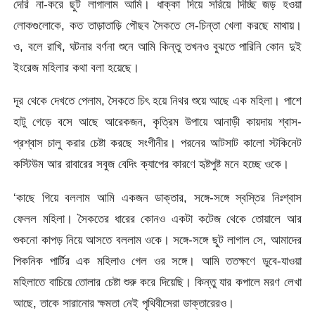
দেরি না-করে ছুট লাগালাম আমি। ধাক্কা দিয়ে সরিয়ে দিচ্ছি জড় হওয়া
লোকগুলোকে, কত তাড়াতাড়ি পৌছব সৈকতে সে-চিন্তা খেলা করছে মাথায়।
ও, বলে রাখি, ঘটনার বর্ণনা শুনে আমি কিন্তু তখনও বুঝতে পারিনি কোন দুই
ইংরেজ মহিলার কথা বলা হয়েছে।
দূর থেকে দেখতে পেলাম, সৈকতে চিৎ হয়ে নিথর শুয়ে আছে এক মহিলা। পাশে
হাটু গেড়ে বসে আছে আরেকজন, কৃত্রিম উপায়ে আনাড়ী কায়দায় শ্বাস-
প্রশ্বাস চালু করার চেষ্টা করছে সংগীনীর। পরনের আটসাট কালো স্টকিনেট
কস্টিউম আর রাবারের সবুজ বেদিং ক্যাপের কারণে হৃষ্টপুষ্ট মনে হচ্ছে ওকে।
‘কাছে গিয়ে বললাম আমি একজন ডাক্তার, সঙ্গে-সঙ্গে স্বস্তির নিঃশ্বাস
ফেলল মহিলা। সৈকতের ধারের কোনও একটা কটেজ থেকে তোয়ালে আর
শুকনো কাপড় নিয়ে আসতে বললাম ওকে। সঙ্গে-সঙ্গে ছুট লাগাল সে, আমাদের
পিকনিক পার্টির এক মহিলাও গেল ওর সঙ্গে। আমি ততক্ষণে ডুবে-যাওয়া
মহিলাতে বাচিয়ে তোলার চেষ্টা শুরু করে দিয়েছি। কিন্তু যার কপালে মরণ লেখা
আছে, তাকে সারানোর ক্ষমতা নেই পৃথিবীসেরা ডাক্তারেরও।