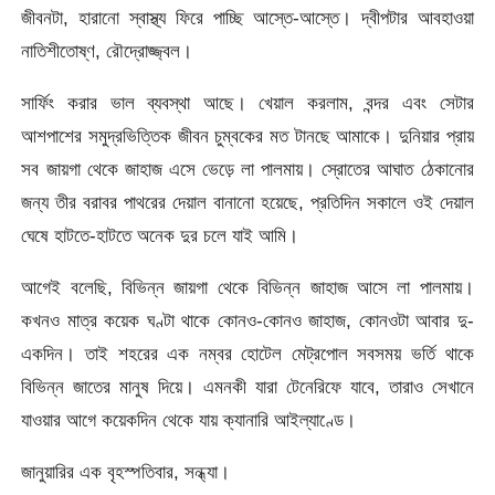
জীবনটা, হারানো স্বাস্থ্য ফিরে পাচ্ছি আস্তে-আস্তে। দ্বীপটার আবহাওয়া
নাতিশীতোষ্ণ, রৌদ্রোজ্জ্বল।
সার্ফিং করার ভাল ব্যবস্থা আছে। খেয়াল করলাম, বন্দর এবং সেটার
আশপাশের সমুদ্রভিত্তিক জীবন চুম্বকের মত টানছে আমাকে। দুনিয়ার প্রায়
সব জায়গা থেকে জাহাজ এসে ভেড়ে লা পালমায়। স্রোতের আঘাত ঠেকানোর
জন্য তীর বরাবর পাথরের দেয়াল বানানো হয়েছে, প্রতিদিন সকালে ওই দেয়াল
ঘেষে হাটতে-হাটতে অনেক দুর চলে যাই আমি।
আগেই বলেছি, বিভিন্ন জায়গা থেকে বিভিন্ন জাহাজ আসে লা পালমায়।
কখনও মাত্র কয়েক ঘণ্টা থাকে কোনও-কোনও জাহাজ, কোনওটা আবার দু-
একদিন। তাই শহরের এক নম্বর হোটেল মেট্রপোল সবসময় ভর্তি থাকে
বিভিন্ন জাতের মানুষ দিয়ে। এমনকী যারা টেনেরিফে যাবে, তারাও সেখানে
যাওয়ার আগে কয়েকদিন থেকে যায় ক্যানারি আইল্যাণ্ডে।
জানুয়ারির এক বৃহস্পতিবার, সন্ধ্যা।