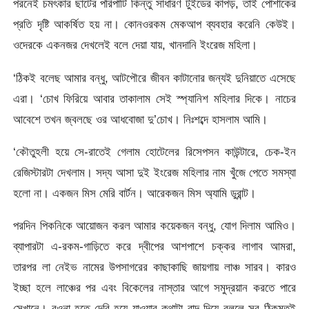
পরনেই চমৎকার ছাটের পরিপাটি কিন্তু সাধারণ টুইডের কাপড়, তাই পোশাকের
প্রতি দৃষ্টি আকর্ষিত হয় না। কোনওরকম মেকআপ ব্যবহার করেনি কেউই।
ওদেরকে একনজর দেখলেই বলে দেয়া যায়, খানদানি ইংরেজ মহিলা।
‘ঠিকই বলেছ আমার বন্ধু, আটপৌরে জীবন কাটানোর জন্যই দুনিয়াতে এসেছে
এরা। ‘চোখ ফিরিয়ে আবার তাকালাম সেই স্প্যানিশ মহিলার দিকে। নাচের
আবেশে তখন জ্বলছে ওর আধবোজা দু’চোখ। নিঃশব্দে হাসলাম আমি।
‘কৌতুহলী হয়ে সে-রাতেই গেলাম হোটেলের রিসেপসন কাউন্টারে, চেক-ইন
রেজিস্টারটা দেখলাম। সদ্য আসা দুই ইংরেজ মহিলার নাম খুঁজে পেতে সমস্যা
হলো না। একজন মিস মেরি বার্টন। আরেকজন মিস অ্যামি ডুরান্ট।
পরদিন পিকনিকে আয়োজন করল আমার কয়েকজন বন্ধু, যোগ দিলাম আমিও।
ব্যাপারটা এ-রকম-গাড়িতে করে দ্বীপের আশপাশে চক্কর লাগাব আমরা,
তারপর লা নেইভ নামের উপসাগরের কাছাকাছি জায়গায় লাঞ্চ সারব। কারও
ইচ্ছা হলে লাঞ্চের পর এবং বিকেলের নাস্তার আগে সমুদ্রয়ান করতে পারে
সেখানে। রওনা হতে দেরি হয়ে যাওয়ার কথাটা বাদ দিয়ে বললে সব ঠিকমতই