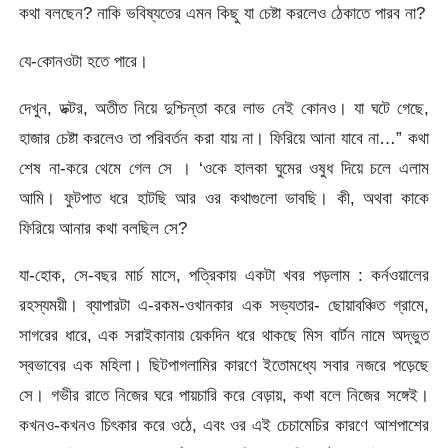
কথা বলছেন? নাকি ভবিষ্যতের এমন কিছু যা চেষ্টা করলেও ঠেকাতে পারব না?
যে-কোনওটা হতে পারে।
দেখুন, ডক্টর, অতীত নিয়ে দুশ্চিন্তা করে লাভ নেই কোনও। যা ঘটে গেছে,
হাজার চেষ্টা করলেও তা পরিবর্তন করা যায় না। ফিরিয়ে আনা যাবে না…” কথা
শেষ না-করে থেমে গেল সে । ‘ওকে হালকা ঘুমের ওষুধ দিয়ে চলে এলাম
আমি। ফুটপাত ধরে হাটছি আর ওর কথাগুলো ভাবছি। কী, অথবা কাকে
ফিরিয়ে আনার কথা বলছিল সে?
যা-হোক, সে-বছর মার্চ মাসে, পত্রিকায় একটা খবর পড়লাম : কর্নওয়ালের
রহস্যময়ী। ব্যাপারটা এ-রকম-ওখানকার এক সভ্যতার- ছোয়াবঞ্চিত গ্রামে,
সাগরের ধারে, এক সরাইকানায় য়েকদিন ধরে থাকছে মিস বার্টন নামে অদ্ভুত
স্বভাবের এক মহিলা। ছিটপাগলামির কারণে ইতোমধ্যে সবার নজরে পড়েছে
সে। গভীর রাতে নিজের ঘরে পায়চারি করে বেড়ায়, কথা বলে নিজের সঙ্গেই।
কখনও-কখনও চিৎকার করে ওঠে, এবং ওর এই চেচামেচির কারণে আশপাশের