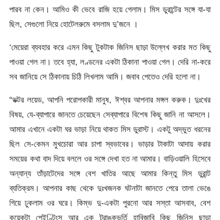
পারব না কেন। আমিও কী ভেবে রাজি হয়ে গেলাম। মিস ডুরান্টের সঙ্গে যা-যা
ছিল, সেগুলো নিয়ে হোটেলরুমে বসলাম দু’জনে ।
‘মেয়েরা ব্যবহার করে এমন কিছু টুকটাক জিনিস ছাড়া উল্লেখ করার মত কিছু
পাওয়া গেল না। তবে হ্যা, লণ্ডনের একটা ঠিকানা পাওয়া গেল। দেরি না-করে
সব জানিয়ে সে ঠিকানায় চিঠি লিখলাম আমি। জবাব পেতেও দেরি হলো না।
“ডক্টর লয়েড, আপনি পরোপকারী মানুষ, ঈশ্বর আপনার মঙ্গল করুক। দুঃখের
বিষয়, যে-ব্যাপারে জানতে চেয়েছেন সেব্যাপারে বিশেষ কিছু জানি না আসলে।
আমার এখানে একটা ঘর ভাড়া নিয়ে থাকত মিস ডুরাস্ট। একটু অদ্ভুত ধরনের
ছিল সে-কেমন মুখচোরা আর চাপা স্বভাবের। ভাড়ার টাকাটা আদায় করার
সময়ের কথা বাদ দিয়ে বললে ওর সঙ্গে দেখা হত না আমার। বাড়িওয়ালি হিসেবে
অন্যান্য তাঁড়াটেদের সঙ্গে বেশ খাতির আছে আমার কিন্তু মিস ডুরান্ট
ব্যতিক্রম। আপনার কাছ থেকে দুঃখজনক ঘটনাটা জানতে পেরে তালা ভেঙে
গিয়ে ঢুকলাম ওর ঘরে। কিম্ভ দু-একটা পুরনো আর সস্তা আসবাব, বেশ
কয়েকটা পেইণ্টিংস আর এক ট্রাঙ্কভর্তি হাবিজাবি কিছু জিনিস ছাড়া