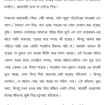
চলছিল। ঝামেলাটা হলো লা নেইভে গিয়ে।
সৈকতের কাছাকাছি পৌছে গেছি আমরা, হঠাৎ তুমুল হইচইয়ের আওয়াজ এল
কানে। সৈকতে বেশ ভিড়, মনে হচ্ছে শহরের সব লোক সেখানে জড় হয়েছে
বুঝি। আমাকে দেখামাত্র আমাদের গাড়ির দিকে ছুটে এল বেশ কয়েকজন-ওরা
জানে আমি ডাক্তার, হড়বড় করে বলছে কী হয়েছে। কিন্তু আমরা যারা
গাড়িতে আছি তারা কেউই স্প্যানিশ ঠিকমত পারি না। কাজেই আসলে কী
হয়েছে তা বুঝতে বেশ কয়েক মিনিট সময় লাগল আমার। দুই ইংরেজ মহিলা
গোসল করার জন্য নেমেছিল সাগরে, সাতার কাটতে-কাটতে বেশ দূরে চলে
গেছে একজন এবং বিপদে পড়েছে। অন্যজন যখন বুঝতে পেরেছে ওর বান্ধবী
ডুবে যাচ্ছে, তখন ফিরে গিয়ে বাচানোর চেষ্টা করেছে মহিলাকে । কিন্তু
ততক্ষণে, যে বাচাতে গেছে তার গায়ের সব শক্তি শেষ। এই মহিলাও ডুবে
মরত, কিন্তু তখন ওদের কাছ দিয়ে যাচ্ছিল একটা নৌকা, আরোহী ভদ্রলোক
নিজের জীবনের ঝুকি নিয়ে তুলোছে মহিলাকে।