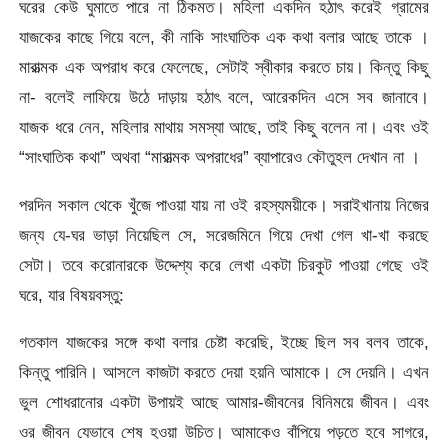
ঘরের কেউ ঘুমাতে পারে না ঠিকমত। মহিলা একদিন হঠাৎ করেই গ্রামের
যাজকের কাছে গিয়ে বলে, কী নাকি সাংঘাতিক এক কথা বলার আছে তাকে ।
মারাত্মক এক অপরাধ করে ফেলেছে, সেটাই স্বীকার করতে চায়। কিন্তু কিছু
না- বলেই লাফিয়ে উঠে দাড়ায় হঠাৎ বলে, আরেকদিন এসে সব জানাবে।
যাজক ধরে নেন, মহিলার মাথায় সমস্যা আছে, তাই কিছু বলেন না। এবং ওই
“সাংঘাতিক কথা” অথবা “মারাত্মক অপরাধের” ব্যাপারেও কৌতুহল দেখান না ।
পরদিন সকাল থেকে খুঁজে পাওয়া যায় না ওই রহস্যময়ীকে। সরাইখানায় নিজের
জন্য যে-ঘর ভাড়া নিয়েছিল সে, সরেজমিনে গিয়ে দেখা গেল খা-খা করছে
সেটা। তবে করোনারকে উদ্দেশ্য করে লেখা একটা চিরকুট পাওয়া গেছে ওই
ঘরে, যার বিষয়বস্তু:
গতকাল যাজকের সঙ্গে কথা বলার চেষ্টা করেছি, ইচ্ছে ছিল সব বলব তাকে,
কিন্তু পারিনি। আসলে কাজটা করতে দেয়া হয়নি আমাকে। সে দেয়নি। এখন
ভুল শোধরানোর একটা উপায়ই আছে আমার-জীবনের বিনিময়ে জীবন। এবং
ওর জীবন যেভাবে শেষ হওয়া উচিত। আমাকেও বাঁপিয়ে পড়তে হবে সাগরে,