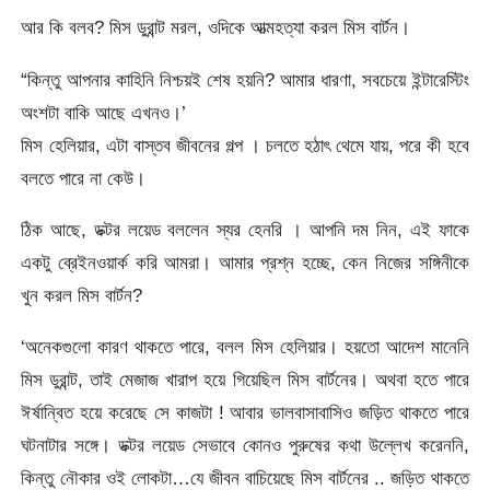
আর কি বলব? মিস ডুরান্ট মরল, ওদিকে আত্মহত্যা করল মিস বার্টন।
“কিন্তু আপনার কাহিনি নিশ্চয়ই শেষ হয়নি? আমার ধারণা, সবচেয়ে ইন্টারেস্টিং
অংশটা বাকি আছে এখনও।’
মিস হেলিয়ার, এটা বাস্তব জীবনের গল্প । চলতে হঠাৎ থেমে যায়, পরে কী হবে
বলতে পারে না কেউ।
ঠিক আছে, ডক্টর লয়েড বললেন স্যর হেনরি । আপনি দম নিন, এই ফাকে
একটু ব্রেইনওয়ার্ক করি আমরা। আমার প্রশ্ন হচ্ছে, কেন নিজের সঙ্গিনীকে
খুন করল মিস বার্টন?
‘অনেকগুলো কারণ থাকতে পারে, বলল মিস হেলিয়ার। হয়তো আদেশ মানেনি
মিস ডুরান্ট, তাই মেজাজ খারাপ হয়ে গিয়েছিল মিস বার্টনের। অথবা হতে পারে
ঈর্ষান্বিত হয়ে করেছে সে কাজটা ! আবার ভালবাসাবাসিও জড়িত থাকতে পারে
ঘটনাটার সঙ্গে। ডক্টর লয়েড সেভাবে কোনও পুরুষের কথা উল্লেখ করেননি,
কিন্তু নৌকার ওই লোকটা…যে জীবন বাচিয়েছে মিস বার্টনের .. জড়িত থাকতে