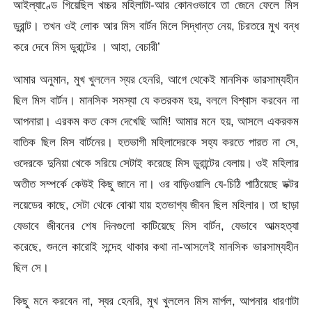
আইল্যাণ্ডে গিয়েছিল খচ্চর মহিলাটা-আর কোনওভাবে তা জেনে ফেলে মিস
ডুরান্ট। তখন ওই লোক আর মিস বার্টন মিলে সিদ্ধান্ত নেয়, চিরতরে মুখ বন্ধ
করে দেবে মিস ডুরান্টের । আহা, বেচারী’
আমার অনুমান, মুখ খুললেন স্যর হেনরি, আগে থেকেই মানসিক ভারসাম্যহীন
ছিল মিস বার্টন। মানসিক সমস্যা যে কতরকম হয়, বললে বিশ্বাস করবেন না
আপনারা। এরকম কত কেস দেখেছি আমি! আমার মনে হয়, আসলে একরকম
বাতিক ছিল মিস বার্টনের। হতভাগী মহিলাদেরকে সহ্য করতে পারত না সে,
ওদেরকে দুনিয়া থেকে সরিয়ে সেটাই করেছে মিস ডুরান্টের বেলায়। ওই মহিলার
অতীত সম্পর্কে কেউই কিছু জানে না। ওর বাড়িওয়ালি যে-চিঠি পাঠিয়েছে ডক্টর
লয়েডের কাছে, সেটা থেকে বোঝা যায় হতভাগ্য জীবন ছিল মহিলার। তা ছাড়া
যেভাবে জীবনের শেষ দিনগুলো কাটিয়েছে মিস বার্টন, যেভাবে আত্মহত্যা
করেছে, শুনলে কারোই সন্দেহ থাকার কথা না-আসলেই মানসিক ভারসাম্যহীন
ছিল সে।
কিছু মনে করবেন না, স্যর হেনরি, মুখ খুললেন মিস মার্পল, আপনার ধারণাটা