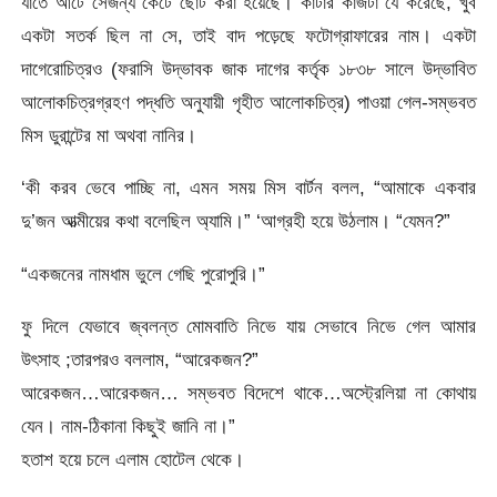
যাতে আঁটে সেজন্য কেটে ছোট করা হয়েছে। কাটার কাজটা যে করেছে, খুব
একটা সতর্ক ছিল না সে, তাই বাদ পড়েছে ফটোগ্রাফারের নাম। একটা
দাগেরোচিত্রও (ফরাসি উদ্ভাবক জাক দাগের কর্তৃক ১৮৩৮ সালে উদ্ভাবিত
আলোকচিত্রগ্রহণ পদ্ধতি অনুযায়ী গৃহীত আলোকচিত্র) পাওয়া গেল-সম্ভবত
মিস ডুরান্টের মা অথবা নানির।
‘কী করব ভেবে পাচ্ছি না, এমন সময় মিস বার্টন বলল, “আমাকে একবার
দু’জন আত্মীয়ের কথা বলেছিল অ্যামি।” ‘আগ্রহী হয়ে উঠলাম। “যেমন?”
“একজনের নামধাম ভুলে গেছি পুরোপুরি।”
ফু দিলে যেভাবে জ্বলন্ত মোমবাতি নিভে যায় সেভাবে নিভে গেল আমার
উৎসাহ ;তারপরও বললাম, “আরেকজন?”
আরেকজন…আরেকজন… সম্ভবত বিদেশে থাকে…অস্ট্রেলিয়া না কোথায়
যেন। নাম-ঠিকানা কিছুই জানি না।”
হতাশ হয়ে চলে এলাম হোটেল থেকে।