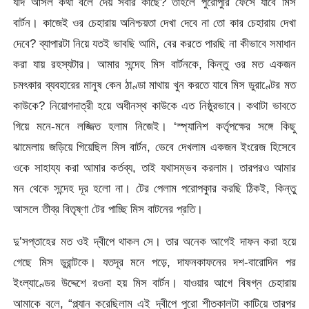
যদি আসল কথা বলে দেয় সবার কাছে? তাহলে পুরোপুরি ফেসে যাবে মিস
বার্টন। কাজেই ওর চেহারায় অনিশ্চয়তা দেখা দেবে না তো কার চেহারায় দেখা
দেবে? ব্যাপারটা নিয়ে যতই ভাবছি আমি, বের করতে পারছি না কীভাবে সমাধান
করা যায় রহস্যটার। আমার সন্দেহ মিস বার্টনকে, কিন্তু ওর মত একজন
চমৎকার ব্যবহারের মানুষ কেন ঠাণ্ডা মাথায় খুন করতে যাবে মিস ডুরাণ্টের মত
কাউকে? নিয়োগদাত্রী হয়ে অধীনস্থ কাউকে এত নিষ্ঠুরভাবে। কথাটা ভাবতে
গিয়ে মনে-মনে লজ্জিত হলাম নিজেই। ‘স্প্যানিশ কর্তৃপক্ষের সঙ্গে কিছু
ঝামেলায় জড়িয়ে গিয়েছিল মিস বার্টন, ভেবে দেখলাম একজন ইংরেজ হিসেবে
ওকে সাহায্য করা আমার কর্তব্য, তাই যথাসম্ভব করলাম। তারপরও আমার
মন থেকে সন্দেহ দূর হলো না। টের পেলাম পরোপকুার করছি ঠিকই, কিন্তু
আসলে তীব্র বিতৃষ্ণা টের পাচ্ছি মিস বাটনের প্রতি।
দু’সপ্তাহের মত ওই দ্বীপে থাকল সে। তার অনেক আগেই দাফন করা হয়ে
গেছে মিস ডুরান্টকে। যতদূর মনে পড়ে, দাফনকাফনের দশ-বারোদিন পর
ইংল্যাণ্ডের উদ্দেশে রওনা হয় মিস বার্টন। যাওয়ার আগে বিষগ্ন চেহারায়
আমাকে বলে, “প্ল্যান করেছিলাম এই দ্বীপে পুরো শীতকালটা কাটিয়ে তারপর