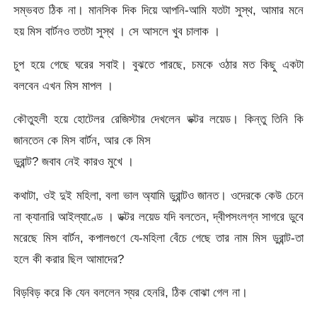
সম্ভবত ঠিক না। মানসিক দিক দিয়ে আপনি-আমি যতটা সুস্থ, আমার মনে
হয় মিস বার্টনও ততটা সুস্থ । সে আসলে খুব চালাক ।
চুপ হয়ে গেছে ঘরের সবাই। বুঝতে পারছে, চমকে ওঠার মত কিছু একটা
বলবেন এখন মিস মাপল ।
কৌতুহলী হয়ে হোটেলর রেজিস্টার দেখলেন ডক্টর লয়েড। কিন্তু তিনি কি
জানতেন কে মিস বার্টন, আর কে মিস
ডুরান্ট? জবাব নেই কারও মুখে ।
কথাটা, ওই দুই মহিলা, বলা ভাল অ্যামি ডুরান্টও জানত। ওদেরকে কেউ চেনে
না ক্যানারি আইল্যাণ্ডে । ডক্টর লয়েড যদি বলতেন, দ্বীপসংলগ্ন সাগরে ডুবে
মরেছে মিস বার্টন, কপালগুণে যে-মহিলা বেঁচে গেছে তার নাম মিস ডুরান্ট-তা
হলে কী করার ছিল আমাদের?
বিড়বিড় করে কি যেন বললেন স্যর হেনরি, ঠিক বোঝা গেল না।