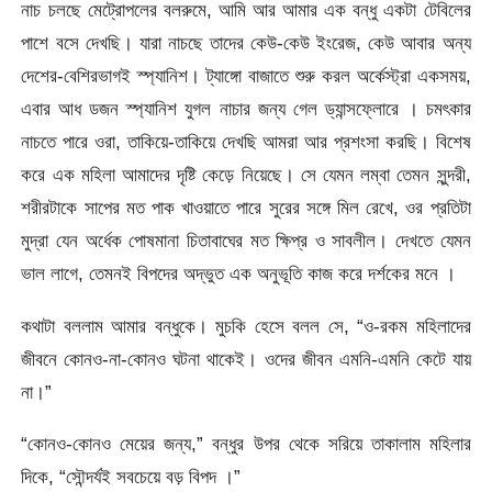
নাচ চলছে মেট্রোপলের বলরুমে, আমি আর আমার এক বন্ধু একটা টেবিলের
পাশে বসে দেখছি। যারা নাচছে তাদের কেউ-কেউ ইংরেজ, কেউ আবার অন্য
দেশের-বেশিরভাগই স্প্যানিশ। ট্যাঙ্গো বাজাতে শুরু করল অর্কেস্ট্রা একসময়,
এবার আধ ডজন স্প্যানিশ যুগল নাচার জন্য গেল ড্যান্সফ্লোরে । চমৎকার
নাচতে পারে ওরা, তাকিয়ে-তাকিয়ে দেখছি আমরা আর প্রশংসা করছি। বিশেষ
করে এক মহিলা আমাদের দৃষ্টি কেড়ে নিয়েছে। সে যেমন লম্বা তেমন সুন্দরী,
শরীরটাকে সাপের মত পাক খাওয়াতে পারে সুরের সঙ্গে মিল রেখে, ওর প্রতিটা
মুদ্রা যেন অর্ধেক পোষমানা চিতাবাঘের মত ক্ষিপ্র ও সাবলীল। দেখতে যেমন
ভাল লাগে, তেমনই বিপদের অদ্ভুত এক অনুভূতি কাজ করে দর্শকের মনে ।
কথাটা বললাম আমার বন্ধুকে। মুচকি হেসে বলল সে, “ও-রকম মহিলাদের
জীবনে কোনও-না-কোনও ঘটনা থাকেই। ওদের জীবন এমনি-এমনি কেটে যায়
না।”
“কোনও-কোনও মেয়ের জন্য,” বন্ধুর উপর থেকে সরিয়ে তাকালাম মহিলার
দিকে, “সৌন্দর্যই সবচেয়ে বড় বিপদ ।”