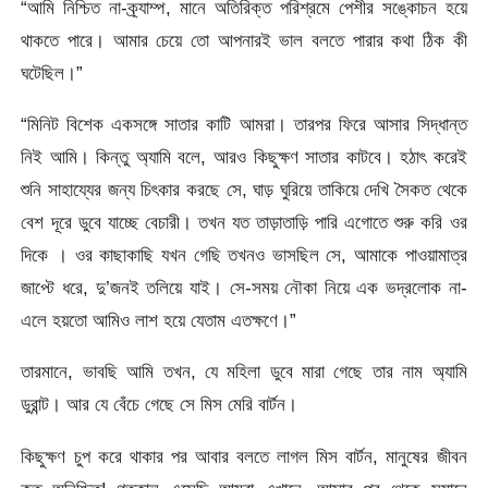
“আমি নিশ্চিত না-ক্র্যাম্প, মানে অতিরিক্ত পরিশ্রমে পেশীর সঙ্কোচন হয়ে
থাকতে পারে। আমার চেয়ে তো আপনারই ভাল বলতে পারার কথা ঠিক কী
ঘটেছিল।”
“মিনিট বিশেক একসঙ্গে সাতার কাটি আমরা। তারপর ফিরে আসার সিদ্ধান্ত
নিই আমি। কিন্তু অ্যামি বলে, আরও কিছুক্ষণ সাতার কাটবে। হঠাৎ করেই
শুনি সাহায্যের জন্য চিৎকার করছে সে, ঘাড় ঘুরিয়ে তাকিয়ে দেখি সৈকত থেকে
বেশ দূরে ডুবে যাচ্ছে বেচারী। তখন যত তাড়াতাড়ি পারি এগোতে শুরু করি ওর
দিকে । ওর কাছাকাছি যখন গেছি তখনও ভাসছিল সে, আমাকে পাওয়ামাত্র
জাপ্টে ধরে, দু’জনই তলিয়ে যাই। সে-সময় নৌকা নিয়ে এক ভদ্রলোক না-
এলে হয়তো আমিও লাশ হয়ে যেতাম এতক্ষণে।”
তারমানে, ভাবছি আমি তখন, যে মহিলা ডুবে মারা গেছে তার নাম অ্যামি
ডুরান্ট। আর যে বেঁচে গেছে সে মিস মেরি বার্টন।
কিছুক্ষণ চুপ করে থাকার পর আবার বলতে লাগল মিস বার্টন, মানুষের জীবন