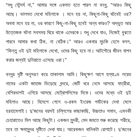
“শুধু সৌন্দর্য না,” আমার সঙ্গে একমত হতে পারল না বন্ধু, “আরও কিছু
আছে। ভালমত দেখো মহিলাকে । মনে হয় না, কিছুনা-কিছু ঘটবেই ওর?
অথবা মনে হয় না, ওর কারণে কিছু-না-কিছু হবেই অন্য কারও? অদ্ভুত আর
উত্তেজক ঘটনা সবসময় ঘিরে থাকে এদেরকে। শুধু দেখে যাও, নিজেই বুঝতে
পারবে আমার কথা ঠিক, না বেঠিক।” আরও একবার মুচকি হেসে বলল,
“কিন্তু ওই দুই মহিলাকে দেখো, ওদের কিছু হবে না। আটপৌরে জীবন যাপন
করার জন্যই দুনিয়াতে এসেছে ওরা।”
বন্ধুর দৃষ্টি অনুসরণ করে তাকালাম আমি। কিছুক্ষণ আগে হল্যাণ্ড লয়েড
নামের একটা জাহাজ ভিড়েছে বন্দরে, জেটি ধরে নেমে আসছে যাত্রীরা,
বেশিরভাগই এগিয়ে আসছে মেট্রোপলিসের দিকে। ওদের মধ্যে ওই দুই
মহিলাও আছে। বিদেশে গেলে ও-রকম ইংরেজ পর্যটকের দেখা মেলে
হরহামেশাই। দু’জনের বয়সই চল্লিশের কাছাকাছি, উচ্চতাও সমান, এমনকী
চেহারাতেও মিল আছে কিছুটা। একজন সুন্দরী, মেদ জমতে শুরু করেছে শরীরে,
তবে তা ক্ষমাসুন্দর দৃষ্টিতে দেখা যায়। আরেকজন খানিকটা রোগাটে। দু’জনের