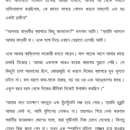
কত অনিশ্চিত! গতকাল এসেছি আমরা এখানে, আসার পর থেকে সমানে
হাসিতামাশা করছিলাম, কে জানত সাগরে গোসল করতে নামলেই এত বড়
একটা দুর্ঘটনা”
“আপনার বান্ধবীর ব্যাপারে কিছু জানাবেন?” বললাম আমি। “অ্যামি আসলে
আমার বান্ধবী না। ওকে সঙ্গে নিয়ে এখানে বেড়াতে এসেছি আমি।
ওকে আমার ব্যক্তিগত সহকারী বলতে পারেন। মাস পাচেক আগে আমার কাছে
চাকরি নিয়েছে। আমরা একসঙ্গে আরও কয়েক জায়গায় ঘুরতে গেছি। সে
কিছুটা চাপা স্বভাবের ছিল, জোরাজুরি না করলে নিজের ব্যাপারে মুখ খুলতে
চাইত না। কম বয়সে বাবা-মাকে হারায়, বড় হয় ওর এক আঙ্কেলের কাছে।
একুশ বছর বয়স থেকে নিজের জীবিকা নিজেই উপার্জন করছিল।”
‘আমার মনে ততক্ষণে অদ্ভুত এক খুঁতখুঁতানি শুরু হয়ে গেছে। অ্যামি ডুরান্ট
আমার কেউ না, আমি পুলিশের লোকও না। তারপরও গিয়ে দেখা করলাম
স্থানীয় কয়েকজন জেলের সঙ্গে, যারা দূর্ঘটনাটা নিজ চোখে দেখেছে। কিন্তু
তেমন কিছু জানা গেল না। তখন এক স্প্যানিশ মহিলা, তাজ্জব হয়ে যাওয়ার