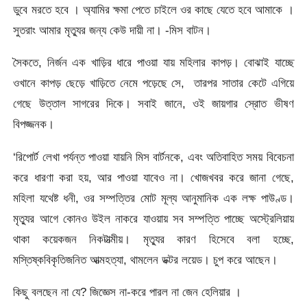
ডুবে মরতে হবে । অ্যামির ক্ষমা পেতে চাইলে ওর কাছে যেতে হবে আমাকে ।
সুতরাং আমার মৃত্যুর জন্য কেউ দায়ী না। -মিস বাটন।
সৈকতে, নির্জন এক খাড়ির ধারে পাওয়া যায় মহিলার কাপড়। বোঝাই যাচ্ছে
ওখানে কাপড় ছেড়ে খাড়িতে নেমে পড়েছে সে, তারপর সাতার কেটে এগিয়ে
গেছে উত্তাল সাগরের দিকে। সবাই জানে, ওই জায়গার স্রোত ভীষণ
বিপজ্জনক।
‘রিপোর্ট লেখা পর্যন্ত পাওয়া যায়নি মিস বার্টনকে, এবং অতিবাহিত সময় বিবেচনা
করে ধারণা করা হয়, আর পাওয়া যাবেও না। খোজখবর করে জানা গেছে,
মহিলা যথেষ্ট ধনী, ওর সম্পত্তির মোট মূল্য আনুমানিক এক লক্ষ পাউণ্ড।
মৃত্যুর আগে কোনও উইল নাকরে যাওয়ায় সব সম্পত্তি পাচ্ছে অস্ট্রেলিয়ায়
থাকা কয়েকজন নিকটাত্মীয়। মৃত্যুর কারণ হিসেবে বলা হচ্ছে,
মস্তিষ্কবিকৃতিজনিত আত্মহত্যা, থামলেন ডক্টর লয়েড। চুপ করে আছেন।
কিছু বলছেন না যে? জিজ্ঞেস না-করে পারল না জেন হেলিয়ার ।