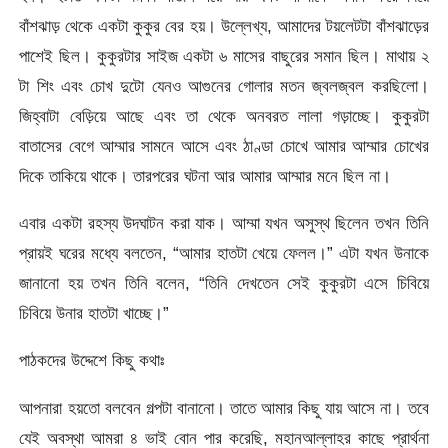
বাঁশঝাড় থেকে একটা কুকুর বের হয়। উল্লেখ্য, আমাদের টয়লেটটা বাঁশঝাড়ের
পাশেই ছিল। কুকুরটার সাইজ একটা ৬ মাসের বাছুরের সমান ছিল। মাথায় ২
টা শিং এবং চোখ দুটো যেনও আগুনের গোলার মতন জ্বলজ্বল করছিলো।
জিহ্বাটা বেড়িয়ে আছে এবং তা থেকে অনবরত লালা গড়াচ্ছে। কুকুরটা
বাতাসের বেগে আম্মার সামনে আসে এবং ঠাণ্ডা চোখে আমার আম্মার চোখের
দিকে তাকিয়ে থাকে। তারপরের ঘটনা আর আমার আম্মার মনে ছিল না।
এবার একটা রহস্য উদঘাটন করা যাক। আম্মা যখন অসুস্থ ছিলেন তখন তিনি
প্রায়ই ঘরের মধ্যে বলতেন, “আমার হাতটা খেয়ে ফেলল।” এটা যখন উনাকে
জানানো হয় তখন তিনি বলেন, “তিনি দেখতেন সেই কুকুরটা এসে চিবিয়ে
চিবিয়ে উনার হাতটা খাচ্ছে।”
পাঠকদের উদ্দেশে কিছু কথাঃ
আপনারা হয়তো বলবেন গল্পটা বানানো। তাতে আমার কিছু যায় আসে না। তবে
যেই অবস্থা আমরা ৪ ভাই বোন পার করেছি, মহানআল্লাহর কাছে প্রার্থনা