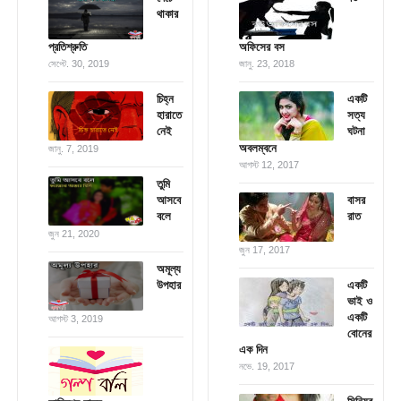
থাকার
প্রতিশ্রুতি
অফিসের বস
সেপ্টে. 30, 2019
জানু. 23, 2018
চিহ্ন
একটি
হারাতে
সত্য
নেই
ঘটনা
অবলম্বনে
জানু. 7, 2019
আগস্ট 12, 2017
তুমি
আসবে
বাসর
বলে
রাত
জুন 21, 2020
জুন 17, 2017
অমূল্য
উপহার
একটি
ভাই ও
একটি
আগস্ট 3, 2019
বোনের
এক দিন
নভে. 19, 2017