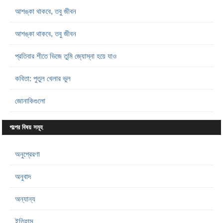
আশঙ্কা থাকবে, তবু জীবন
আশঙ্কা থাকবে, তবু জীবন
প্রতিবার শীতে ভিজে তুমি জ্যোস্না হয়ে যাও
কবিতা: পুতুল খেলার ভুল
জোনাকিগুলো
গল্পের বিষয় সমূহ
অনুপ্রেরণা
অনুবাদ
অন্যান্য
ইতিহাস