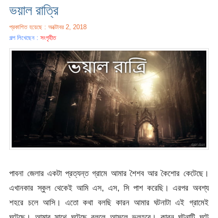
ভয়াল রাত্রি
প্রকাশিত হয়েছে : অক্টোবর 2, 2018
গল্প লিখেছেন :
সংগৃহীত
পাবনা জেলার একটা প্রত্যন্ত গ্রামে আমার শৈশব আর কৈশোর কেটেছে।
এখানকার স্কুল থেকেই আমি এস, এস, সি পাশ করেছি। এরপর অবশ্য
শহরে চলে আসি। এতো কথা বলছি কারন আমার ঘটনাটা এই গ্রামেই
ঘটেছে। আমার সাথে ঘটেছে বললে আসলে ভুলহবে। কারন ঘটনাটি ঘটে