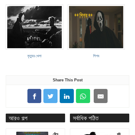
মৃত্যুর খেলা
শিগব
Share This Post
আরও গল্প
সর্বাধিক পঠিত
বেঁচে
বউ