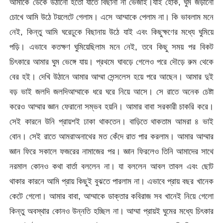
আমাকে ডেকে উঠানো হতো যাতে বিছানা না ভেজাই।যাই হোক, ঘুম জড়ানো
চোখে আমি উঠে টয়লেটে গেলাম। এসে আম্মাকে পেলাম না। কি ভাবলাম মনে
নেই, কিন্তু আমি ঘরেঢুকে বিছানায় উঠে যাই এবং কিছুক্ষণের মধ্যে ঘুমিয়ে
পড়ি। এভাবে কতক্ষণ ঘুমিয়েছিলাম মনে নেই, তবে কিছু সময় পর বিকট
চিৎকারে আমার ঘুম ভেঙ্গে যায়। প্রথমে ঘাবড়ে গেলেও পরে দৌড়ে রুম থেকে
বের হই। দেখি উঠানে আমার আম্মা সেন্সলেস হয়ে পরে আছেন। আমার দুই
বড় ভাই জলদি জলদিআম্মাকে ধরে ঘরে নিয়ে আসে। সে রাতে অনেক চেষ্টা
করেও আম্মার জ্ঞান ফেরানো সম্ভব হয়নি। আমার বাবা সরকারী চাকরি করে।
সেই কারনে উনি প্রায়শই ঢাকা থাকতেন। বাড়িতে থাকতাম আমরা ৪ ভাই
বোন। সেই রাতে আমরাঅনাথের মত কেঁদে রাত পার করলাম। আমার আম্মার
জ্ঞান ফিরে সকালে ফজরের নামাজের পর। জ্ঞান ফিরলেও তিনি আমাদের সাথে
নরমাল কোনও কথা বার্তা বললেন না। যা বললেন আবল তাবল এবং ছোট
থাকার কারনে আমি প্রায় কিছুই বুঝতে পারলাম না। এভাবে প্রায় বছর খানেক
কেটে গেলো। আমার বাবা, আম্মাকে ডাক্তার কবিরাজ সব খানেই নিয়ে গেলো
কিন্তু অবস্থার কোনও উন্নতি হচ্ছিল না। আম্মা প্রায়ই ঘুমের মধ্যে চিৎকার