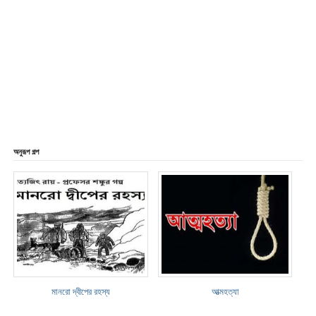
অনুরূপ গল্প
মানরো দ্বীপের রহস্য
আত্মহত্যা