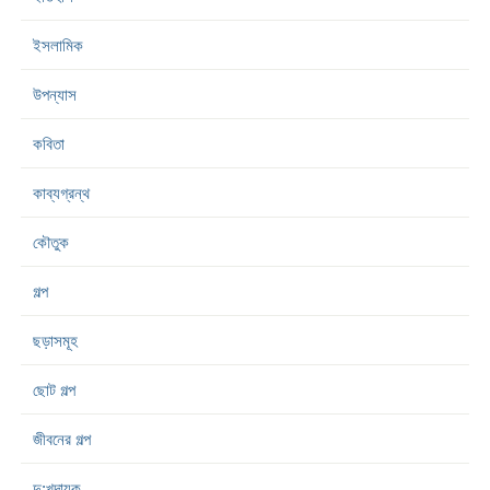
ইসলামিক
উপন্যাস
কবিতা
কাব্যগ্রন্থ
কৌতুক
গল্প
ছড়াসমূহ
ছোট গল্প
জীবনের গল্প
দু:খদায়ক