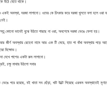
দিকে উঠে যেতে থাকে।
েও একই অবস্থা, দরজা লাগানো। ওদের কে চিৎকার করে দরজা খুলতে বলা হলে ওরা 
় নেই।
িষয়বস্তু কোনো ভাবেই বুঝে উঠতে পারছে না ওরা, অবশেষে দরজা ভেঙে ফেলা হয়।
 আর জীর্ণ অবস্থায় রেহেনা নামে আর এক টি মেয়ে, হাত পা বাঁধা অবস্থায় পড়ে আ
ারা বিক্ষোভ।
ন দা দেখে পাশের একটা রুম লাগানো।
রই, চক্ষু মাথায় উঠলো সবার
ভেঙে পরে রয়েছে, বই খাতা সব ছেঁড়া, খাট উল্টে গিয়েছে এরকম অবস্থাতেই মৃণা