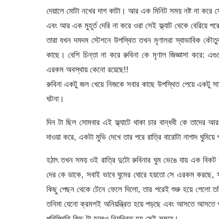
দেয়ালে মোটা নখের দাগ কাটা। আর এক মিনিট সময় নষ্ট না করে স
এবং আর এক মুহূর্ত দেরি না করে ওরা সেই ফ্ল্যাট থেকে বেরিয়ে 
তারা যখন দমদম স্টেশনে উপস্থিত তখন মৃণালরা স্বাভাবিক কৌতু
কাছে। বেশি চিন্তা না করে রুবিনা কে মৃণাল জিজ্ঞাসা করে
এরকম অবস্থায় কেনো রয়েছে!!
রুবিনা একটু জল খেয়ে নিজকে সবার কাছে উপস্থিত পেয়ে একটু সা
ঘটনা।
দিন টা ছিল সোমবার এই ফ্ল্যাটে থাকা চার বান্ধবী কে তাদের আর
দাওয়া করে, একটা মুভি দেখে তার পরে রাত্রি বারোটা নাগাদ ঘুমিয়
হঠাৎ তখন সময় ওই রাত্রি দুটো রুবিনার ঘুম ভেঙে যায় এক বিকট
দের কে ডাকে, সবাই ভাবে ঘুমের ঘোরে হয়তো সে এরকম করছে, স্
কিছু পেছন থেকে টেনে ফেলে দিলো, তার পরেই শুরু হয়ে গেলো ত
তনিমা যেনো ক্রমশই অনিয়ন্ত্রিত হয়ে পড়ছে এবং আসতে আসতে পুন
পরিস্থিতি কিছু টা হলেও নিয়ন্ত্রিত হয় সেই সময়ে।