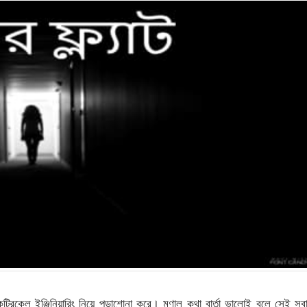
েল ইঞ্জিনিয়ারিং নিয়ে পড়াশোনা করে। মৃণাল কথা বার্তা ভালোই বলে সেই সুব