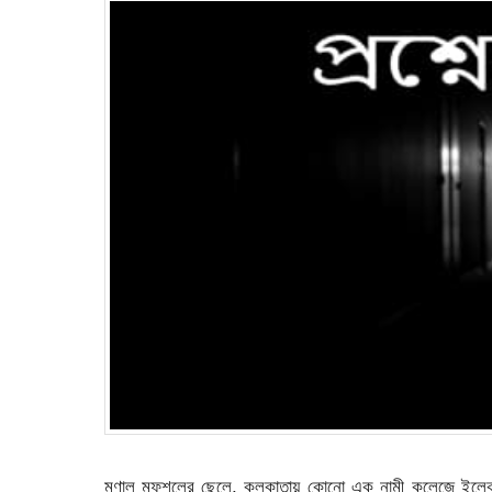
মৃণাল মফশলের ছেলে, কলকাতায় কোনো এক নামী কলেজে ইলেকট্রিক