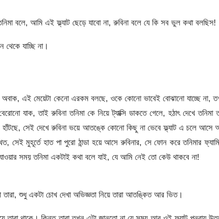
িমা বলে, আমি এই ফ্ল্যাট ছেড়ে যাবো না, রুবিনা বলে যে কি সব ভুল কথা বলছিস!
 থেকে যাচ্ছি না।
ো অবাক, এই মেয়েটা কেনো এরকম বলছে, ওকে কোনো ভাবেই বোঝানো যাচ্ছে না, ত
োনো যাক, তাই রুবিনা তনিমা কে নিয়ে ট্যাক্সি ডাকতে গেলে, হঠাৎ দেখে তনিমা 
খ করে হাঁটছে, সেই দেখে রুবিনা ভয়ে আতঙ্কে কোনো কিছু না ভেবে ফ্ল্যাট এ চলে আসে
সেই মুহূর্তে হাত পা পুরো ঠান্ডা হয়ে আসে রুবিনার, সে ফোন করে তনিমার ফ্যাম
যাওয়ার সময় তনিমা একটাই কথা বলে যাই, যে আমি নেই তো কেউ থাকবে না!
তারা, শুধু একটা চোখ দেখা অভিজ্ঞতা নিয়ে তারা আতঙ্কিত আর ভিত।
ে তারা থাকে। কিন্তু তারা তখন এটা জানতো না যে সময় আর ওই ফ্ল্যাট পুনরায় উত