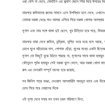
ওরা বেশি না ভেবে, মোবাইল এর ফ্ল্যাশ জেলে শিরি দিয়ে উপরের 
তারপরে রুবিনাদের রুমের সামনে এসে উপস্থিত হলে দেখে, এখান
তোমরা দরজা ভেঙে দাও আমরা এগিয়ে গিয়ে দরজা খোলার অবস্থায
মৃণাল এবং তার সঙ্গে থাকা দুই ছেলে, খুব চিন্তিত হয়ে পড়ে, ব
তারপরে তারা দেখে রুবিনা, চন্দ্রিমা, তৃপ্তি ভয়ে ভয়ে বসে আছে,
চোখে মুখে আঁচোরের দাগ, পোশাক ছেঁড়া, মুখের মধ্যে একটা ছিন্নছ
মৃণাল তো কিছুই বুঝে উঠতে পারছে না, মৃণালের সাথে থাকা হুমায়ু
কৌতুহল পূর্বক হুমায়ুন সেই দরজা খুলে ফেলে, আর দরজা খোলা মাত্
রুম এর ভেতরটা সম্পূর্ন তচনচ হয়ে রয়েছে,
সব জিনিস পত্র ভাঙা, দেওয়াল আলমারিটা অদ্ভূত ভাবে এক দিকে 
চোখ গিয়ে পরে দেয়ালের দিকে
ওই দৃশ্য দেখে সবার মন তখন চরম পরিমাণে ভিত,