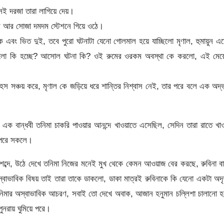
েই দরজা তারা লাগিয়ে দেয়।
পরে আর সোজা দমদম স্টেশনে গিয়ে ওঠে।
ক এবং ভিত দুই, তবে পুরো ঘটনাটা যেনো গোলমাল হয়ে যাচ্ছিলো মৃণাল, হুমায়ুন এ
: এগুলো কি হচ্ছে? আসোল ঘটনা কি? ওই রুমের ওরকম অবস্থা কে করলো, এই মেয়ে
হস সঞ্চয় করে, মৃণাল কে জড়িয়ে ধরে শান্তির নিশ্বাস নেই, তার পরে বলে এক অদ্
 এক বান্ধবী তনিমা চাকরি পাওয়ার আনন্দে খাওয়াতে এসেছিল, সেদিন তারা রাতে খাও
ে পরে সকলে।
 শব্দে, উঠে দেখে তনিমা নিজের মনেই মুখ থেকে কেমন আওয়াজ বের করছে, রুবিনা ব
বাভাবিক বিষয় তাই তারা তাকে ডাকলো, ডাকা মাত্রই রুবিনাকে কি যেনো একটা অদৃ
নিমার অস্বাভাবিক আচরণ, সবাই তো দেখে অবাক, আজান হনুমান চল্লিশা চালানো 
রায় ঘুমিয়ে পরে।