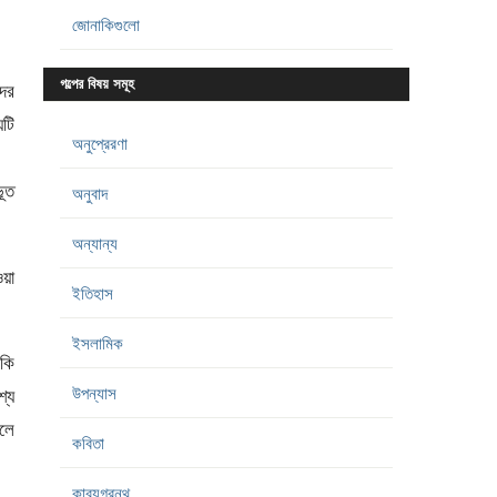
জোনাকিগুলো
গল্পের বিষয় সমূহ
দের
টি
অনুপ্রেরণা
ভূত
অনুবাদ
অন্যান্য
য়া
ইতিহাস
ইসলামিক
াকি
উপন্যাস
শ্য
হলে
কবিতা
কাব্যগ্রন্থ