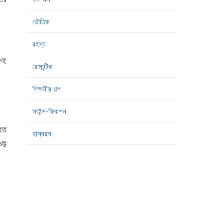
ভৌতিক
রহস্য
একই
রোমান্টিক
শিক্ষনীয় গল্প
সাইন্স-ফিকশন
তে
হাস্যরস
কেউ