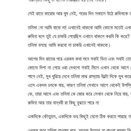
সেই রাতে কারোর আর ঘুম নেই, পরের দিন সকালে উঠে রুবিনাকে তন
তনিমা :না আমি যাবো না! এখানেই থাকবো আমি কোনো মতেই এখান
রুবিনা বলে তুই যে চাকরি পেয়েছিস এখানে থাকলে করবি কি করে?
তনিমা বলছে আমি করবো না চাকরি এখানেই থাকবো।
আগের দিন রাতের পরে এরকম কথা শুনে সবাই ভিত এবং সবাই ত
কোনো দিশা না পেয়ে ওরা দেখলো সবাই মিলে এখান থেকে আগে বের
পাশে নেই, মুখ ঘুরিয়ে দেখে তনিমা মাঝ রাস্তায় উল্টো দিকে মু
এসে একদম চমকে যায়, কারণ তনিমা সেখানে আগে থেকেই উপস্থিত, 
কে, তারা আসে এবং তনিমা কে জোর করে সেখান থেকে নিয়ে যায়, 
রুবিনা আর তার বান্ধবী রা কিছু বুঝতে পারে না
একদিকে কৌতুহল, একদিকে ভয় কিছুই যেনো ঠিক করতে পারছে না 
এরকম করে তনিমা যাওয়ার পরে, অনেক উত্তর না পাওয়া প্রশ্ন নিয়