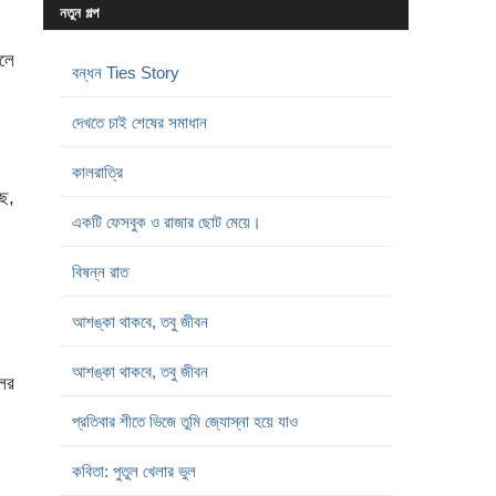
নতুন গল্প
বলে
বন্ধন Ties Story
দেখতে চাই শেষের সমাধান
কালরাত্রি
ছে,
একটি ফেসবুক ও রাজার ছোট মেয়ে।
বিষন্ন রাত
আশঙ্কা থাকবে, তবু জীবন
আশঙ্কা থাকবে, তবু জীবন
লের
প্রতিবার শীতে ভিজে তুমি জ্যোস্না হয়ে যাও
কবিতা: পুতুল খেলার ভুল