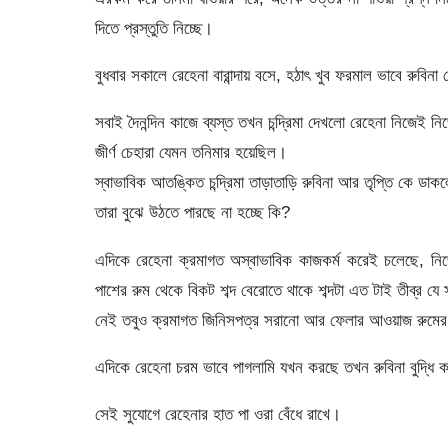
দিতে প্রস্তুতি নিচ্ছে।
বুধবার সকালে রেহেনা বারান্দায় বসে, হঠাৎ খুব ফরমাল ভাবে রুবিন
সবাই দৈনন্দিন কাজে ব্যস্ত তখন চন্দ্রিমা দেখলো রেহেনা নিজেই ন
জীর্ণ চেহারা যেমন তনিমার হয়েছিল।
স্বাভাবিক আতঙ্কিত চন্দ্রিমা তাড়াতাড়ি রুবিনা আর তৃপ্তি কে ড
তারা বুঝে উঠতে পারছে না হচ্ছে কি?
এদিকে রেহেনা ক্রমাগত অস্বাভাবিক কাজকর্ম করেই চলেছে, ন
পাশের রুম থেকে বিকট শব্দ বেরোতে থাকে শব্দটা এত টাই তীব্র যে 
নেই তবুও ক্রমাগত জিনিসপত্র সরানো আর ফেলার আওয়াজ রুমের
এদিকে রেহেনা চরম ভাবে পাগলামি যখন করছে তখন রুবিনা বুদ্ধি ক
সেই সুযোগে রেহেনার হাত পা ওরা বেঁধে রাখে।