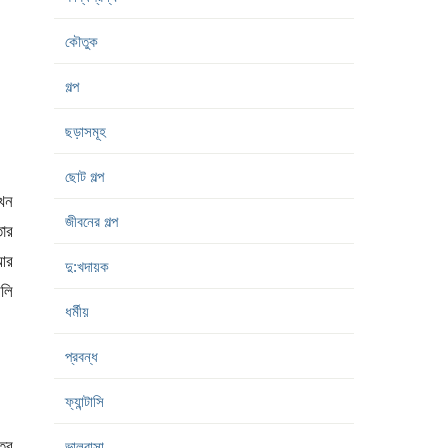
কৌতুক
গল্প
ছড়াসমূহ
ছোট গল্প
খন
জীবনের গল্প
তার
 আর
দু:খদায়ক
িলি
ধর্মীয়
প্রবন্ধ
ফ্যান্টাসি
্তর
ভালবাসা