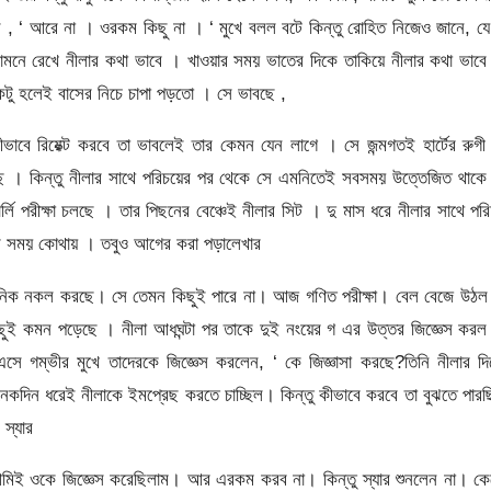
, ‘ আরে না । ওরকম কিছু না । ‘ মুখে বলল বটে কিন্তু রোহিত নিজেও জানে, য
 সামনে রেখে নীলার কথা ভাবে । খাওয়ার সময় ভাতের দিকে তাকিয়ে নীলার কথা ভাব
েকটু হলেই বাসের নিচে চাপা পড়তো । সে ভাবছে ,
াবে রিয়েক্ট করবে তা ভাবলেই তার কেমন যেন লাগে । সে জন্মগতই হার্টের রুগ
ছে । কিন্তু নীলার সাথে পরিচয়ের পর থেকে সে এমনিতেই সবসময় উত্তেজিত থাকে
ি পরীক্ষা চলছে । তার পিছনের বেঞ্চেই নীলার সিট । দু মাস ধরে নীলার সাথে পর
র সময় কোথায় । তবুও আগের করা পড়ালেখার
কে দৈনিক নকল করছে। সে তেমন কিছুই পারে না। আজ গণিত পরীক্ষা। বেল বেজে উঠ
িছুই কমন পড়েছে । নীলা আধঘন্টা পর তাকে দুই নংয়ের গ এর উত্তর জিজ্ঞেস কর
সে গম্ভীর মুখে তাদেরকে জিজ্ঞেস করলেন, ‘ কে জিজ্ঞাসা করছে?তিনি নীলার দ
েকদিন ধরেই নীলাকে ইমপ্রেছ করতে চাচ্ছিল। কিন্তু কীভাবে করবে তা বুঝতে পার
স্যার
 আমিই ওকে জিজ্ঞেস করেছিলাম। আর এরকম করব না। কিন্তু স্যার শুনলেন না। ক