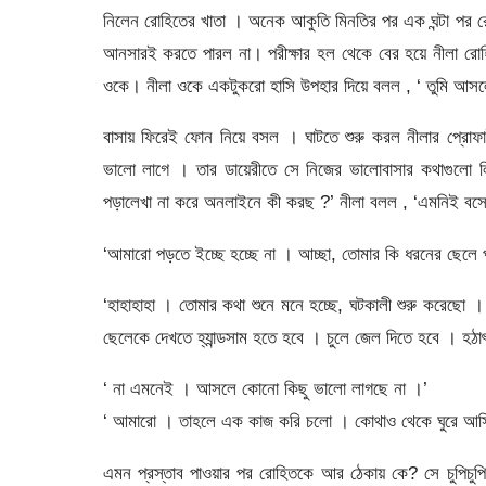
নিলেন রোহিতের খাতা । অনেক আকুতি মিনতির পর এক ঘন্টা পর র
আনসারই করতে পারল না। পরীক্ষার হল থেকে বের হয়ে নীলা রো
ওকে। নীলা ওকে একটুকরো হাসি উপহার দিয়ে বলল , ‘ তুমি আসল
বাসায় ফিরেই ফোন নিয়ে বসল । ঘাটতে শুরু করল নীলার প্রোফ
ভালো লাগে । তার ডায়েরীতে সে নিজের ভালোবাসার কথাগুলো 
পড়ালেখা না করে অনলাইনে কী করছ ?’ নীলা বলল , ‘এমনিই বস
‘আমারো পড়তে ইচ্ছে হচ্ছে না । আচ্ছা, তোমার কি ধরনের ছেলে প
‘হাহাহাহা । তোমার কথা শুনে মনে হচ্ছে, ঘটকালী শুরু করে
ছেলেকে দেখতে হ্যান্ডসাম হতে হবে । চুলে জেল দিতে হবে । হঠ
‘ না এমনেই । আসলে কোনো কিছু ভালো লাগছে না ।’
‘ আমারো । তাহলে এক কাজ করি চলো । কোথাও থেকে ঘুরে আস
এমন প্রস্তাব পাওয়ার পর রোহিতকে আর ঠেকায় কে? সে চুপিচুপ