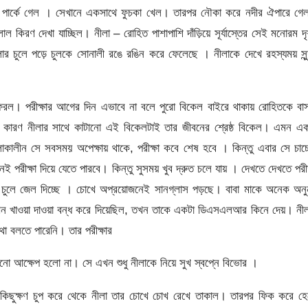
ে পার্কে গেল । সেখানে একসাথে ফুচকা খেল। তারপর নৌকা করে নদীর ঐপারে গে
কিরণ দেখা যাচ্ছিল। নীলা – রোহিত পাশাপাশি দাঁড়িয়ে সূর্যাস্তের সেই মনোরম দৃ
র চুলে পড়ে চুলকে সোনালী রঙে রঙিন করে ফেলেছে । নীলাকে দেখে রহস্যময় সুন
ফিরল। পরীক্ষার আগের দিন এভাবে না বলে পুরো বিকেল বাইরে থাকায় রোহিতকে বা
। কারণ নীলার সাথে কাটানো এই বিকেলটাই তার জীবনের শ্রেষ্ঠ বিকেল। এমন এক
কালীন সে সবসময় অপেক্ষায় থাকে, পরীক্ষা কবে শেষ হবে । কিন্তু এবার সে চাচ্
নই পরীক্ষা দিয়ে যেতে পারবে। কিন্তু সুসময় খুব দ্রুত চলে যায় । দেখতে দেখতে পরীক
ুলে জেল দিচ্ছে । চোখে অপ্রয়োজনেই সানগ্লাস পড়ছে। বাবা মাকে অনেক অনু
ন খাওয়া দাওয়া বন্ধ করে দিয়েছিল, তখন তাকে একটা ডিএসএলআর কিনে দেয়। নীল
া বলতে পারেনি। তার পরীক্ষার
োনো আক্ষেপ হলো না। সে এখন শুধু নীলাকে নিয়ে সুখ স্বপ্নে বিভোর ।
ছুক্ষণ চুপ করে থেকে নীলা তার চোখে চোখ রেখে তাকাল। তারপর ফিক করে হে