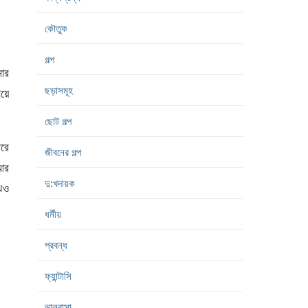
কৌতুক
গল্প
ার
ছড়াসমূহ
য়ে
ছোট গল্প
রে
জীবনের গল্প
 আর
দু:খদায়ক
ঝেও
ধর্মীয়
প্রবন্ধ
ফ্যান্টাসি
ভালবাসা