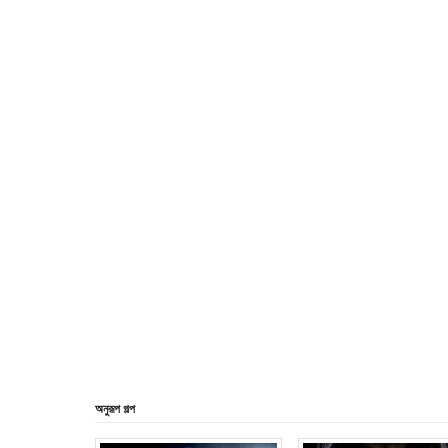
অনুরূপ গল্প