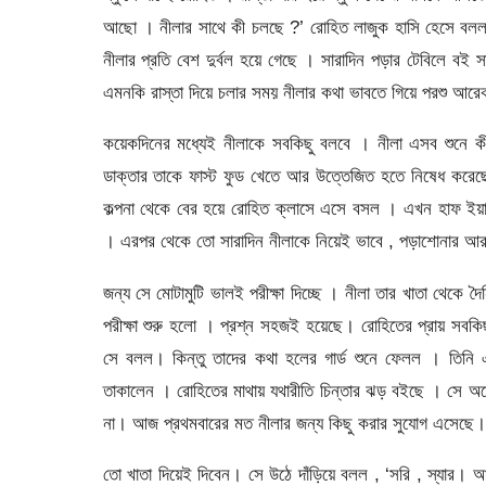
আছো । নীলার সাথে কী চলছে ?’ রোহিত লাজুক হাসি হেসে বলল 
নীলার প্রতি বেশ দুর্বল হয়ে গেছে । সারাদিন পড়ার টেবিলে বই
এমনকি রাস্তা দিয়ে চলার সময় নীলার কথা ভাবতে গিয়ে পরশু আর
কয়েকদিনের মধ্যেই নীলাকে সবকিছু বলবে । নীলা এসব শুনে কীভ
ডাক্তার তাকে ফাস্ট ফুড খেতে আর উত্তেজিত হতে নিষেধ করে
কল্পনা থেকে বের হয়ে রোহিত ক্লাসে এসে বসল । এখন হাফ ইয়ার্ল
। এরপর থেকে তো সারাদিন নীলাকে নিয়েই ভাবে , পড়াশোনার আ
জন্য সে মোটামুটি ভালই পরীক্ষা দিচ্ছে । নীলা তার খাতা থে
পরীক্ষা শুরু হলো । প্রশ্ন সহজই হয়েছে। রোহিতের প্রায় সবক
সে বলল। কিন্তু তাদের কথা হলের গার্ড শুনে ফেলল । তিনি এ
তাকালেন । রোহিতের মাথায় যথারীতি চিন্তার ঝড় বইছে । সে অন
না। আজ প্রথমবারের মত নীলার জন্য কিছু করার সুযোগ এসেছে। 
তো খাতা দিয়েই দিবেন। সে উঠে দাঁড়িয়ে বলল , ‘সরি , স্যার।