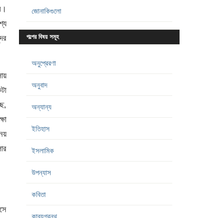
ল।
জোনাকিগুলো
শ্য
্দর
গল্পের বিষয় সমূহ
অনুপ্রেরণা
সায়
অনুবাদ
টা
ছে,
অন্যান্য
্ষা
ইতিহাস
নয়
ার
ইসলামিক
উপন্যাস
কবিতা
সে
কাব্যগ্রন্থ