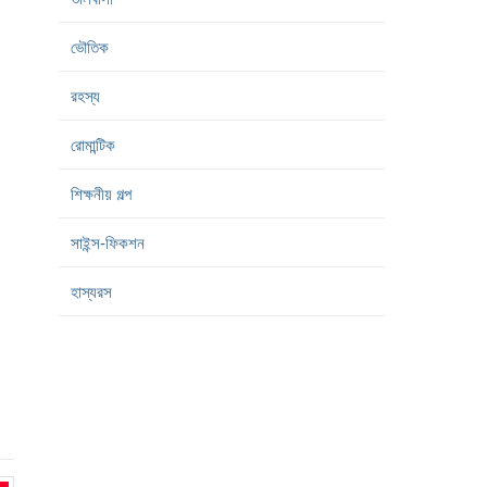
ভৌতিক
রহস্য
রোমান্টিক
শিক্ষনীয় গল্প
সাইন্স-ফিকশন
হাস্যরস