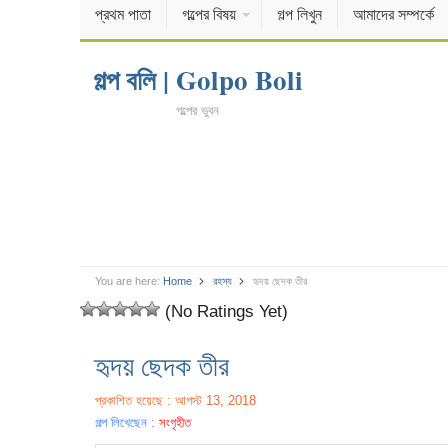
প্রথম পাতা
গল্পের বিষয়
গল্প লিখুন
আমাদের সম্পর্কে
গল্প বলি | Golpo Boli
গল্পের ভুবন
You are here:
Home
রহস্য
হৃদয় ছেদক তীর
(No Ratings Yet)
হৃদয় ছেদক তীর
প্রকাশিত হয়েছে : আগস্ট 13, 2018
গল্প লিখেছেন :
সংগৃহীত