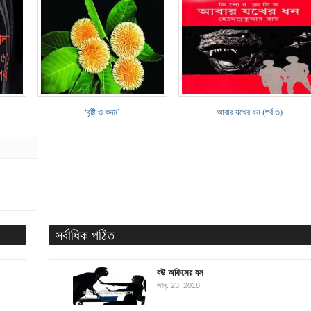
‘বৃষ্টি ও কদম’
আবার যখের ধন (পর্ব ৩)
সর্বাধিক পঠিত
বউ অফিসের বস
জানু. 23, 2018