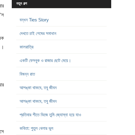
নতুন গল্প
বার
’স
বন্ধন Ties Story
দেখতে চাই শেষের সমাধান
েক
 ।
কালরাত্রি
একটি ফেসবুক ও রাজার ছোট মেয়ে।
বিষন্ন রাত
আর
আশঙ্কা থাকবে, তবু জীবন
আশঙ্কা থাকবে, তবু জীবন
প্রতিবার শীতে ভিজে তুমি জ্যোস্না হয়ে যাও
কবিতা: পুতুল খেলার ভুল
এসে