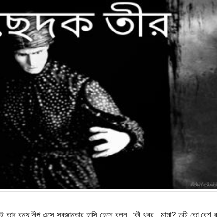
ই তার বন্ধু দীপু এসে সবজান্তার হাসি হেসে বলল, ‘কী খবর , মামা? তুমি তো বেশ রঙ