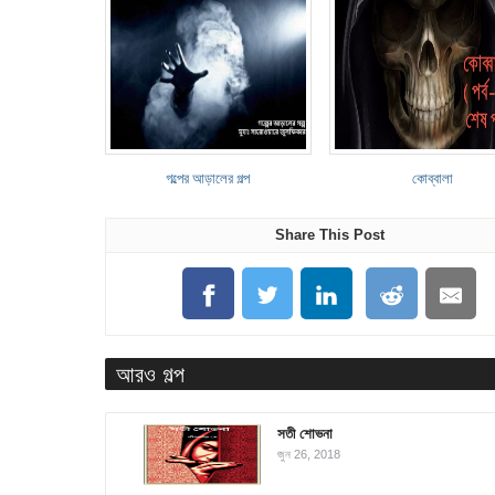
গল্পের আড়ালের গল্প
কোব্বালা
Share This Post
আরও গল্প
সতী শোভনা
জুন 26, 2018