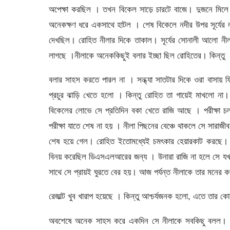
অপেক্ষা করছিল । তখন বিকেল সাড়ে চারটে বাজে। দুজনে মিল
অনেকক্ষণ ধরে একসাথে হাটল । শেষ বিকেলে নদীর উপর সূর্যের লাল 
দেখছিল। রোহিত নীলার দিকে তাকাল। সূর্যের সোনালী আলো নীলা
লাগছে ।নীলাকে অনেককিছুই বলার ইচ্ছা ছিল রোহিতের। কিন্তু
বলার সাহস করতে পারল না । সন্ধ্যা সাতটার দিকে ওরা বাসায় 
প্রচুর ঝাড়ি খেতে হলো । কিন্তু রোহিত তা গায়েই মাখলো না
বিকেলের লোভে সে প্রতিদিন বকা খেতে রাজি আছে । পরীক্ষা চলা
পরীক্ষা যাতে শেষ না হয় । নীলা পিছনের বেঞ্চে থাকলে সে সারাজীব
শেষ হয়ে গেল। রোহিত ইতোমধ্যেই চমৎকার হেয়ারকাট করছে। চ
বিনয় করেছিল ডিএসএলআরের জন্য । উনারা রাজি না হলে সে যখ
সাথে সে প্রায়ই ঘুরতে বের হয়। আজ পর্যন্ত নীলাকে তার মনের কথ
রেজাল্ট খুব খারাপ হয়েছে । কিন্তু আশ্চর্যজনক হলো, এতে তার ক
অবশেষে অনেক সাহস করে একদিন সে নীলাকে সবকিছু বলল। কি