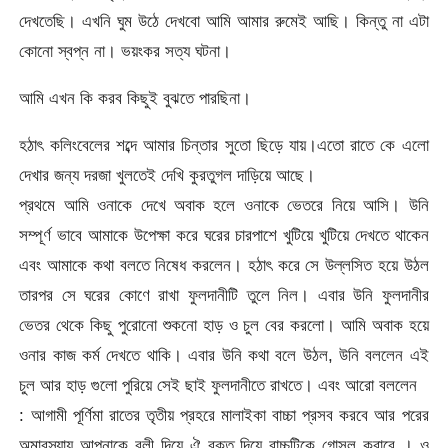
দেখতেছি। এখনি ঘুম উঠে দেখবো আমি আমার রুমেই আছি। কিন্তু না এটা
কোনো স্বপ্ন না। ভয়ংকর সত্য ঘটনা।
আমি এখন কি করব কিছুই বুঝতে পারছিনা।
হঠাৎ কলিংবেলের শব্দে আমার চিন্তার সুতো ছিড়ে যায়।এতো রাতে কে এলো
দেখার জন্য দরজা খুলতেই দেখি কুরতুগল দাড়িয়ে আছে।
প্রথমে আমি ওনাকে দেখে অবাক হলে ওনাকে ভেতরে নিয়ে আসি। উনি
সম্পূর্ণ ভাবে আমাকে উপেক্ষা করে ঘরের চারপাশে খুটিয়ে খুটিয়ে দেখতে থাকেন
এবং আমাকে কথা বলতে নিষেধ করলেন। হঠাৎ করে সে উল্লসিত হয়ে উঠল
তারপর সে ঘরের কোণে রাখা ফুলদানীটি তুলে নিল। এবার উনি ফুলদানীর
ভেতর থেকে কিছু পুরোনো শুকনো হাড় ও চুল বের করলো। আমি অবাক হয়ে
ওনার কাজ কর্ম দেখতে থাকি। এবার উনি কথা বলে উঠল, উনি বললেন এই
চুল আর হাড় গুলো পুরিয়ে সেই ছাই ফুলদানীতে রাখতে। এবং আরো বললেন
: আগামী পূর্ণিমা রাতের তৃতীয় প্রহরে মালাইকা বাচ্চা প্রসব করবে আর পরের
অমাবস্যায় আপনাকে বলী দিয়ে ঐ রক্ত দিয়ে বাচ্চটিকে গোসল করাবে । ও