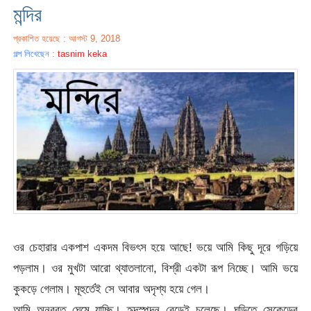
মন্দির
প্রকাশিত হয়েছে : আগস্ট 9, 2018
গল্প লিখেছেন :
tasnim keka
ওর চেহারার একপাশ একদম বিভৎস হয়ে আছে! ভয়ে আমি কিছু দূরে গড়িয়ে
পড়লাম। ওর মুখটা আরো থ্যাতলানো, বিশ্রী একটা রূপ নিচ্ছে। আমি ভয়ে
কুকড়ে গেলাম। মূহুর্তেই সে আবার অদৃশ্য হয়ে গেল।
আমি অনবরত ঘেমে যাচ্ছি। হৃদস্পন্দন বেড়েই চলেছে। ঘড়িতে সেকেন্ডের