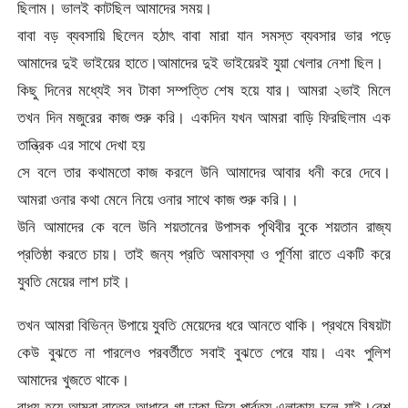
ছিলাম। ভালই কাটছিল আমাদের সময়।
বাবা বড় ব্যবসায়ি ছিলেন হঠাৎ বাবা মারা যান সমস্ত ব্যবসার ভার পড়ে
আমাদের দুই ভাইয়ের হাতে।আমাদের দুই ভাইয়েরই যুয়া খেলার নে‌শা ছিল।
কিছু দিনের মধ্যেই সব টাকা সম্পত্তি শেষ হয়ে যার। আমরা ২ভাই মিলে
তখন দিন মজুরের কাজ শুরু করি। একদিন যখন আমরা বাড়ি ফিরছিলাম এক
তান্ত্রিক এর সাথে দেখা হয়
সে বলে তার কথামতো কাজ করলে উনি আমাদের আবার ধনী করে দেবে।
আমরা ওনার কথা মেনে নিয়ে ওনার সাথে কাজ শুরু করি।।
উনি আমাদের কে বলে উনি শয়তানের উপাসক পৃথিবীর বুকে শয়তান রাজ্য
প্রতিষ্ঠা করতে চায়। তাই জন্য প্রতি অমাবস্যা ও পূর্ণিমা রাতে একটি করে
যুবতি মেয়ের লাশ চাই।
তখন আমরা বিভিন্ন উপায়ে যুবতি মেয়েদের ধরে আনতে থাকি। প্রথমে বিষয়টা
কেউ বুঝতে না পারলেও পরবর্তীতে সবাই বুঝতে পেরে যায়। এবং পুলিশ
আমাদের খুজতে থাকে।
বাধ্য হয়ে আমরা রাতের আধারে গা ঢাকা দিয়ে পার্বত্য এলাকায় চলে যাই।বেশ