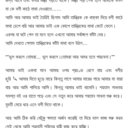
জন্য আনে এবং বলীর মন্ত্র পড়তে থাকে। মন্ত্র পড়া শেষ হলে আমাকে বলল
মা কে বলী কাঠে মাথা দেওয়াতে……
আমি আর আমার ভাই তৈরিই ছিলাম আমি তান্ত্রিক কে ধাক্কা দিয়ে বলী কাঠে
মাথা চেপে ধরি আর আমার ভাই এক কোপে তান্ত্রিকের মাথা কেটে ফেলে।
এরপর যা ঘটে গেল তা মনে হলে এখনো আমার সর্বাঙ্গগে কাঁটা দেয়।
আমি দেখতে পেলাম তান্ত্রিকের কাঁটা মাথা বলে উঠল…
“”ভুল করলে তোমরা… ভুল করলে।তোমরা আর অমর হতে পারবেনা।””
আমার ভাই একথা শুনে আমার ওপর প্রচণ্ড রেগে যায় এবং বলীর
ছুরি
🔪
আমার দিতে ছুড়ে মারে কিন্তু লাগে আমার মায়ের গায়ে আমার মা মারা
যায় আর আমি পালিয়ে আসি। কিন্তু আমার ভাই থামেনি। শয়তান সাধনার
সমস্ত বই ওর হাতে পড়ে এবং সে নতুন করে আবার শয়তান সাধনা শুরু করে।
যুবতী মেয়ে ধরে এনে বলী দিতে থাকে।
আর আমি ঠিক করি যেটুকু ক্ষমতা অর্জন করেছি তা দিয়ে ভাল কাজ শুরু করব
সেই থেকে আমি শয়তানী শক্তির বারী কাছ করে যাচ্ছি।