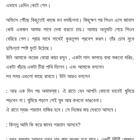
এভাবে ১৪দিন কেটে গেল।
অফিসে পৌঁছে কিছুতেই কাজে মন বসছিলনা। কিছুক্ষণ পর পিওন এসে জানাল
কেউ একজন আমার সাথে দেখা করতে চায়। আমার অনুমতি পেয়ে পিওন
বেরিয়ে গেল। প্রায় সাথে সাথেই কুরতূগল প্রবেশ করল। তাঁর চোখ মুখে
দুশ্চিন্তা স্পষ্ট ফুটে উঠেছে।
উনি আমাকে কয়েক কোয়া কাচা রসুন , একটা লাল কাপড়ে বাধা শুকনো মরিচ,
একটা খাঁচায় একটা টিয়া পাখি দিলেন। এবং আমাকে বললেন
সব সময় এগুলো কাছে রাখতে। উনি আরও বললেন
: আর এক দিন পর অমাবস্যা। ঐ রাতে যেন আপনি কোনো ভাবেই ঘুমিয়ে
পড়বেন না। ঘুমিয়ে পড়লে সেই ঘুম আর কখনো ভাঙবেনা।
ঐ রাতে স্বয়ং শয়তান হাজির হবে। সে নিজের জয় দেখতে আসবে।
: কিন্তু আমি কি করে জানব শয়তান আসবে?
: যখন শয়তান আসবে তখন চার পাশ স্তব্ধ হয়ে যাবে। একটি ঝিঁঝিঁ পোকাও