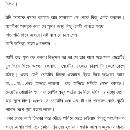
নিলাম।
উনি আমাকে বসতে বললেন আর মালাইকা কে ডেকে কিছু একটা বললেন।
মালাইকা আমাকে় বলল সে পূজার জন্য কিছু একটা আনতে যাচ্ছে
তাড়াতাড়ি ফিরে আসবে।এই বলে সে চলে গেল।
আমি অনিচ্ছা সত্ত্বেও বসলাম।।
যোগী তার পূজা শুরু করল।কিছুক্ষণ পর পর সে তার পাশে শুয়ে থাকা মেয়েটির
চুল ছিড়ে ছিড়ে আগুনে ফেলছে। মেয়েটির চিৎকারে চারপাশটা কেপে কেপে
উঠছে। এবার যোগী মেয়েটির জিহ্বা একটানে ছিড়ে নিয়ে ভয়ঙ্কর ভাবে
হা…..হা….করে হাসতে লাগলো। তার হাসিতে মন্দিরটা যেনো কাপছে।
মেয়েটির গোঙানির শব্দ এবং যোগীর মন্ত্র পাঠের শব্দ মিলে মন্দির এর মধ্যে যেনো
ঝড় তুলে দিল। এরপর সে মেয়েটির এক এক টা ওঙ্গ প্রত্যঙ্গ কেটে মূর্তির
সামনে রেখে পূজা করতে লাগল।
এসব দেখে আমি চিৎকার করে দৌড়ে পালিয়ে যেতে চাইলাম কিন্তু আশ্চর্যজনক
ভাবে আমার গলা দিয়ে কোনো শব্দ বের হল না এমনকি আমি একচুলও নড়াচড়া