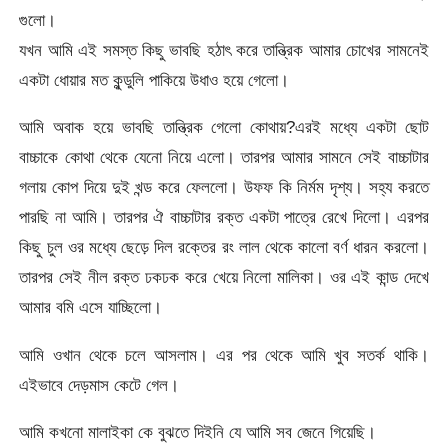
গুলো।
যখন আমি এই সমস্ত কিছু ভাবছি হঠাৎ করে তান্ত্রিক আমার চোখের সামনেই
একটা ধোয়ার মত কুন্ডুলি পাকিয়ে উধাও হয়ে গেলো।
আমি অবাক হয়ে ভাবছি তান্ত্রিক গেলো কোথায়?এরই মধ্যে একটা ছোট
বাচ্চাকে কোথা থেকে যেনো নিয়ে এলো। তারপর আমার সামনে সেই বাচ্চাটার
গলায় কোপ দিয়ে দুই খন্ড করে ফেললো। উফফ কি নির্মম দৃশ্য। সহ্য করতে
পারছি না আমি। তারপর ঐ বাচ্চাটার রক্ত একটা পাত্রে রেখে দিলো। এরপর
কিছু চুল ওর মধ্যে ছেড়ে দিল রক্তের রং লাল থেকে কালো বর্ণ ধারন করলো।
তারপর সেই নীল রক্ত ঢকঢক করে খেয়ে নিলো মালিকা। ওর এই কান্ড দেখে
আমার বমি এসে যাচ্ছিলো।
আমি ওখান থেকে চলে আসলাম। এর পর থেকে আমি খুব সতর্ক থাকি।
এইভাবে দেড়মাস কেটে গেল।
আমি কখনো মালাইকা কে বুঝতে দিইনি যে আমি সব জেনে গিয়েছি।