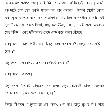
পথ-সংকেত দেখতে পেল। সেই চিহ্ন শেষ হল চ্যাটার্জিহাটের কাছে। একটা
বড় মাঠে দেখা গেল ইরানি যাযাবর তার তাবু ফেলছে। জিপসি মেয়েটা কেমন
এক সুন্দর ভঙ্গিতে বসে বসে কাঠালপাতা খাওয়াচ্ছে ছাগলটাকে। আর এই
ছাগলটাকে লক্ষ করতে গিয়েই বাচ্চু বলে উঠল, “বাবলুদা, ওই দেখ, আমাদের
সেই দড়িটা। সেই দড়িটাকেই কেটে ছোট করে ছাগল বেঁধেছে।
বাবলু বলল, “আরে তাই তো। কিন্তু ভোম্বল কোথায়? ভোম্বলকে দেখছি না
কেন ?”
বিছু বলল, “সে বোধহয় আমাদের খোঁজেই গেছে।”
বাবলু বলল, “হয়তো।”
বিলু বলল, “চোরাই মালগুলো সব এদের তাবুর ভেতরেই আছে। একবার
কোনওরকমে ঢুকে দেখতে পারলে হত।”
কিন্তু কী করে যে ঢুকবে তা ওরা ভেবেও পেল না। তাবুর মুখেই বাঁধা আছে