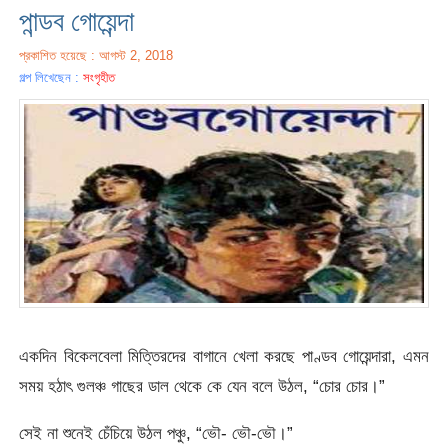
পান্ডব গোয়েন্দা
প্রকাশিত হয়েছে : আগস্ট 2, 2018
গল্প লিখেছেন :
সংগৃহীত
একদিন বিকেলবেলা মিত্তিরদের বাগানে খেলা করছে পাণ্ডব গোয়েন্দারা, এমন
সময় হঠাৎ গুলঞ্চ গাছের ডাল থেকে কে যেন বলে উঠল, “চোর চোর।”
সেই না শুনেই চেঁচিয়ে উঠল পঞ্চু, “ভৌ- ভৌ-ভৌ।”