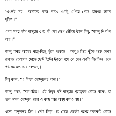
“এখনই নয়। আমাদের কাজ আরও একটু এগিয়ে গেলে তারপর ডাকব
পুলিশ।”
এমন সময় হঠাৎ রাস্তার ওপর কী যেন দেখে চেঁচিয়ে উঠল বিলু, “বাবলু শিগগির
আয়।”
বাবলু যাবার আগেই বাচ্চু-বিচ্ছু ঝুঁকে পড়েছে। বাবলুও গিয়ে ঝুঁকে পড়ে দেখল
রাস্তার তেমাথার মোড়ে ছোট ইটের টুকরো ঘষে কে যেন একটা তীরচিহ্ন একে
পথ-সংকেত করে রেখেছে।
বিলু বলল, “এ নিশ্চয় ভোম্বলের কাজ।”
বাবলু বলল, “অবধারিত। এই চিহ্ন যদি রাস্তার প্রত্যেক মোড়ে থাকে, তা
হলে জানব ভোম্বল ছাড়া এ কাজ আর অন্য কারও নয়।”
ওদের অনুমানই ঠিক। সেই চিহ্ন ধরে যেতে যেতেই পরপর কয়েকটি মোড়ে