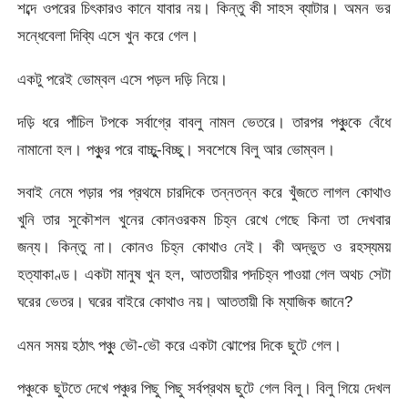
শব্দে ওপরের চিৎকারও কানে যাবার নয়। কিন্তু কী সাহস ব্যাটার। অমন ভর
সন্ধেবেলা দিব্যি এসে খুন করে গেল।
একটু পরেই ভোম্বল এসে পড়ল দড়ি নিয়ে।
দড়ি ধরে পাঁচিল টপকে সর্বাগ্রে বাবলু নামল ভেতরে। তারপর পঞ্চুুকে বেঁধে
নামানো হল। পঞ্চুুর পরে বাচ্চুু-বিচ্ছু। সবশেষে বিলু আর ভোম্বল।
সবাই নেমে পড়ার পর প্রথমে চারদিকে তন্নতন্ন করে খুঁজতে লাগল কোথাও
খুনি তার সুকৌশল খুনের কোনওরকম চিহ্ন রেখে গেছে কিনা তা দেখবার
জন্য। কিন্তু না। কোনও চিহ্ন কোথাও নেই। কী অদ্ভুত ও রহস্যময়
হত্যাকাণ্ড। একটা মানুষ খুন হল, আততায়ীর পদচিহ্ন পাওয়া গেল অথচ সেটা
ঘরের ভেতর। ঘরের বাইরে কোথাও নয়। আততায়ী কি ম্যাজিক জানে?
এমন সময় হঠাৎ পঞ্চুু ভৌ-ভৌ করে একটা ঝোপের দিকে ছুটে গেল।
পঞ্চুকে ছুটতে দেখে পঞ্চুর পিছু পিছু সর্বপ্রথম ছুটে গেল বিলু। বিলু গিয়ে দেখল