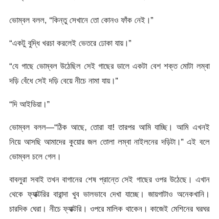
ভোম্বল বলল, “কিন্তু সেখানে তো কোনও ফাঁক নেই।”
“একটু বুদ্ধি খরচা করলেই ভেতরে ঢোকা যায়।”
“যে গাছে ভোম্বল উঠেছিল সেই গাছের ডালে একটা বেশ শক্ত মোটা লম্বা
দড়ি বেঁধে সেই দড়ি বেয়ে নীচে নামা যায়।”
“দি আইডিয়া।”
ভোম্বল বলল—“ঠিক আছে, তোরা যা! তারপর আমি যাচ্ছি। আমি এখনই
নিয়ে আসছি আমাদের কুয়োর জল তোলা লম্বা নাইলনের দড়িটা।” এই বলে
ভোম্বল চলে গেল।
বাবলুরা সবাই তখন বাগানের শেষ প্রান্তে সেই গাছের ওপর উঠেছে। এখান
থেকে ফ্যাক্টরির বারান্দা খুব ভালভাবে দেখা যাচ্ছে। জায়গাটাও অনেকখানি।
চারদিক ঘেরা। নীচে ফ্যাক্টরি। ওপরে মালিক থাকেন। কাজেই মেশিনের ঘরঘর