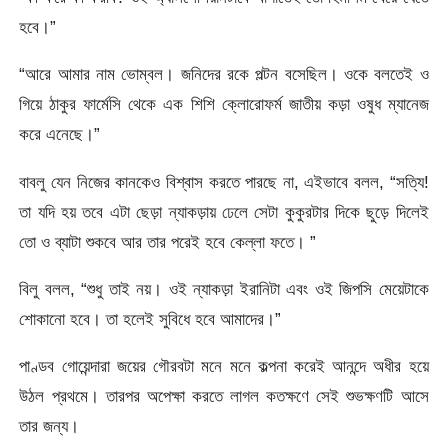
হবে।”
“আরে আমার নাম ভোম্বল। জনিদের রকে পল্টন বসেছিল। ওকে বলতেই ও
গিয়ে ঠাকুর ফার্মেসি থেকে এক শিশি ক্লোরোফর্ম জাতীয় কড়া ওষুধ ম্যানেজ
করে এনেছে।”
বাবলু যেন নিজের কানকেও বিশ্বাস করতে পারছে না, এইভাবে বলল, “সত্যি!
তা যদি হয় তবে এটা ছেড়া ন্যাকড়ায় ঢেলে সেটা কুকুরটার দিকে ছুড়ে দিলেই
তো ও ব্যাটা শুকবে আর তার পরেই হবে কেল্লা ফতে। ”
বিলু বলল, “শুধু তাই নয়। ওই ন্যাকড়া ইরানিটা এবং ওই জিপসি মেয়েটাকে
শোকানো হবে। তা হলেই সুবিধে হবে আমাদের।”
পাণ্ডব গোয়েন্দারা জয়ের গৌরবটা মনে মনে কল্পনা করেই আনন্দে অধীর হয়ে
উঠল প্রথমে। তারপর অপেক্ষা করতে লাগল কতক্ষণে সেই শুভক্ষণটি আসে
তার জন্য।