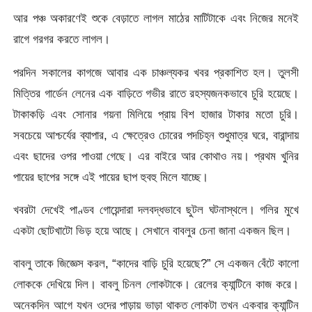
আর পঞ্চ অকারণেই শুকে বেড়াতে লাগল মাঠের মাটিটাকে এবং নিজের মনেই
রাগে গরগর করতে লাগল।
পরদিন সকালের কাগজে আবার এক চাঞ্চল্যকর খবর প্রকাশিত হল। তুলসী
মিত্তির গার্ডেন লেনের এক বাড়িতে গভীর রাতে রহস্যজনকভাবে চুরি হয়েছে।
টাকাকড়ি এবং সোনার গয়না মিলিয়ে প্রায় বিশ হাজার টাকার মতো চুরি।
সবচেয়ে আশ্চর্যের ব্যাপার, এ ক্ষেত্রেও চোরের পদচিহ্ন শুধুমাত্র ঘরে, বারান্দায়
এবং ছাদের ওপর পাওয়া গেছে। এর বাইরে আর কোথাও নয়। প্রথম খুনির
পায়ের ছাপের সঙ্গে এই পায়ের ছাপ হুবহু মিলে যাচ্ছে।
খবরটা দেখেই পাণ্ডব গোয়েন্দারা দলবদ্ধভাবে ছুটল ঘটনাস্থলে। গলির মুখে
একটা ছোটখাটো ভিড় হয়ে আছে। সেখানে বাবলুর চেনা জানা একজন ছিল।
বাবলু তাকে জিজ্ঞেস করল, “কাদের বাড়ি চুরি হয়েছে?” সে একজন বেঁটে কালো
লোককে দেখিয়ে দিল। বাবলু চিনল লোকটাকে। রেলের ক্যান্টিনে কাজ করে।
অনেকদিন আগে যখন ওদের পাড়ায় ভাড়া থাকত লোকটা তখন একবার ক্যান্টিন