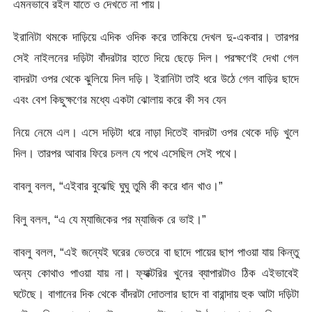
এমনভাবে রইল যাতে ও দেখতে না পায়।
ইরানিটা থমকে দাড়িয়ে এদিক ওদিক করে তাকিয়ে দেখল দু-একবার। তারপর
সেই নাইলনের দড়িটা বাঁদরটার হাতে দিয়ে ছেড়ে দিল। পরক্ষণেই দেখা গেল
বাদরটা ওপর থেকে ঝুলিয়ে দিল দড়ি। ইরানিটা তাই ধরে উঠে গেল বাড়ির ছাদে
এবং বেশ কিছুক্ষণের মধ্যে একটা ঝোলায় করে কী সব যেন
নিয়ে নেমে এল। এসে দড়িটা ধরে নাড়া দিতেই বাদরটা ওপর থেকে দড়ি খুলে
দিল। তারপর আবার ফিরে চলল যে পথে এসেছিল সেই পথে।
বাবলু বলল, “এইবার বুঝেছি ঘুঘু তুমি কী করে ধান খাও।”
বিলু বলল, “এ যে ম্যাজিকের পর ম্যাজিক রে ভাই।”
বাবলু বলল, “এই জন্যেই ঘরের ভেতরে বা ছাদে পায়ের ছাপ পাওয়া যায় কিন্তু
অন্য কোথাও পাওয়া যায় না। ফ্যাক্টরির খুনের ব্যাপারটাও ঠিক এইভাবেই
ঘটেছে। বাগানের দিক থেকে বাঁদরটা দোতলার ছাদে বা বারান্দায় হুক আটা দড়িটা