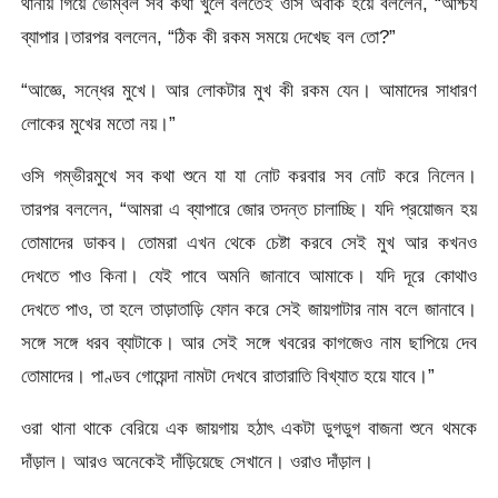
থানায় গিয়ে ভোম্বল সব কথা খুলে বলতেই ওসি অবাক হয়ে বললেন, “আশ্চর্য
ব্যাপার।তারপর বললেন, “ঠিক কী রকম সময়ে দেখেছ বল তো?”
“আজ্ঞে, সন্ধের মুখে। আর লোকটার মুখ কী রকম যেন। আমাদের সাধারণ
লোকের মুখের মতো নয়।”
ওসি গম্ভীরমুখে সব কথা শুনে যা যা নোট করবার সব নোট করে নিলেন।
তারপর বললেন, “আমরা এ ব্যাপারে জোর তদন্ত চালাচ্ছি। যদি প্রয়োজন হয়
তোমাদের ডাকব। তোমরা এখন থেকে চেষ্টা করবে সেই মুখ আর কখনও
দেখতে পাও কিনা। যেই পাবে অমনি জানাবে আমাকে। যদি দূরে কোথাও
দেখতে পাও, তা হলে তাড়াতাড়ি ফোন করে সেই জায়গাটার নাম বলে জানাবে।
সঙ্গে সঙ্গে ধরব ব্যাটাকে। আর সেই সঙ্গে খবরের কাগজেও নাম ছাপিয়ে দেব
তোমাদের। পাণ্ডব গোয়েন্দা নামটা দেখবে রাতারাতি বিখ্যাত হয়ে যাবে।”
ওরা থানা থাকে বেরিয়ে এক জায়গায় হঠাৎ একটা ডুগডুগ বাজনা শুনে থমকে
দাঁড়াল। আরও অনেকেই দাঁড়িয়েছে সেখানে। ওরাও দাঁড়াল।