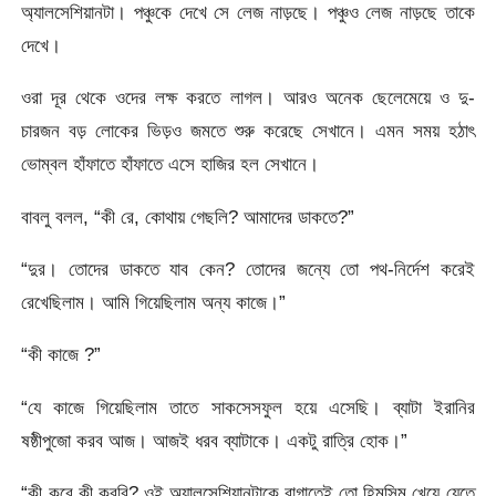
অ্যালসেশিয়ানটা। পঞ্চুকে দেখে সে লেজ নাড়ছে। পঞ্চুও লেজ নাড়ছে তাকে
দেখে।
ওরা দূর থেকে ওদের লক্ষ করতে লাগল। আরও অনেক ছেলেমেয়ে ও দু-
চারজন বড় লোকের ভিড়ও জমতে শুরু করেছে সেখানে। এমন সময় হঠাৎ
ভোম্বল হাঁফাতে হাঁফাতে এসে হাজির হল সেখানে।
বাবলু বলল, “কী রে, কোথায় গেছলি? আমাদের ডাকতে?”
“দুর। তোদের ডাকতে যাব কেন? তোদের জন্যে তো পথ-নির্দেশ করেই
রেখেছিলাম। আমি গিয়েছিলাম অন্য কাজে।”
“কী কাজে ?”
“যে কাজে গিয়েছিলাম তাতে সাকসেসফুল হয়ে এসেছি। ব্যাটা ইরানির
ষষ্ঠীপুজো করব আজ। আজই ধরব ব্যাটাকে। একটু রাত্রি হোক।”
“কী করে কী করবি? ওই অ্যালসেশিয়ানটাকে বাগাতেই তো হিমসিম খেয়ে যেতে