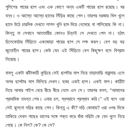
পুলিশের পায়ের ছাপ এবং এক কোণে অন্য একটি পায়ের ছাপ রয়েছে। ঘর
বন্ধ। ও আস্তে আস্তে ছাদের সিঁড়ির কাছে গেল। তারপর দরজার খিল খুলে
ছাদে উঠে চারদিক দেখতে লাগল খুনি ছাদ দিয়ে নেমেছে বা পালিয়েছে কি না।
কিন্তু না সেখানে আততায়ীর কোনও চিহ্নই সে দেখতে পেল না। হঠাৎ
চিলেকোঠার সিঁড়িতে একজোড়া পায়ের ছাপ সে লক্ষ করল। বেশ বড় বড়
জুতোহীন পায়ের ছাপ। কেউ যেন এই সিঁড়িতে বেশ কিছুক্ষণ বসে বিশ্রাম
নিয়েছে।
বাবলু একটা ঝাঁটাকাঠি কুড়িয়ে সেই ছাপটার মাপ নিয়ে তাড়াতাড়ি বারান্দায় এসে
অপর ছাপটার মাপ মিলিয়ে দেখল। হুবহু একই ছাপ। একই মাপ। কাঠিটা
নিয়ে আবার পাইপ বেয়ে ধীরে ধীরে নেমে এল সে। তারপর বলল, “আমাদের
প্রাথমিক তদন্ত শেষ। এবার চল, স্বস্থানে প্রস্থান করি।” এই বলে ওরা
সেই ঝুলনো দড়ির কাছে গেল। কিন্তু এ কী? দড়ি কোথায়? ওরা ওপর দিকে
তাকিয়ে দেখল গাছের ডালের সঙ্গে শক্ত করে বাঁধা দড়িটা কে যেন খুলে নিয়ে
গেছে। কে নিল? কে? কে সে?