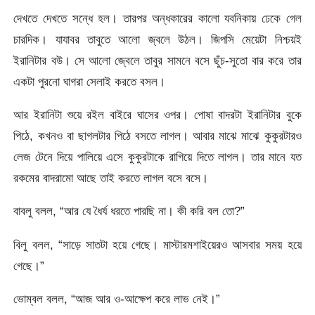
দেখতে দেখতে সন্ধে হল। তারপর অন্ধকারের কালো যবনিকায় ঢেকে গেল
চারদিক। যাযাবর তাবুতে আলো জ্বলে উঠল। জিপসি মেয়েটা নিশ্চয়ই
ইরানিটার বউ। সে আলো জ্বেলে তাবুর সামনে বসে ছুঁচ-সুতো বার করে তার
একটা পুরনো ঘাগরা সেলাই করতে বসল।
আর ইরানিটা শুয়ে রইল বাইরে ঘাসের ওপর। পোষা বাদরটা ইরানিটার বুকে
পিঠে, কখনও বা ছাগলটার পিঠে বসতে লাগল। আবার মাঝে মাঝে কুকুরটারও
লেজ টেনে দিয়ে পালিয়ে এসে কুকুরটাকে রাগিয়ে দিতে লাগল। তার মানে যত
রকমের বাদরামো আছে তাই করতে লাগল বসে বসে।
বাবলু বলল, “আর যে ধৈর্য ধরতে পারছি না। কী করি বল তো?”
বিলু বলল, “সাড়ে সাতটা হয়ে গেছে। মাস্টারমশাইয়েরও আসবার সময় হয়ে
গেছে।”
ভোম্বল বলল, “আজ আর ও-আক্ষেপ করে লাভ নেই।”