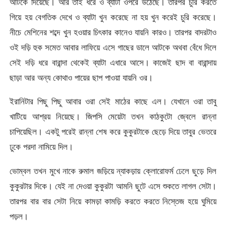
আটকে দিয়েছে। আর তাই ধরে ও ব্যাটা ওপরে উঠেছে। তারপর চুরি করতে
গিয়ে হয় বেগতিক দেখে ও ব্যাটা খুন করেছে না হয় খুন করেই চুরি করেছে।
নীচে মেশিনের শব্দে খুন হওয়ার চিৎকার কানেও যায়নি কারও। তারপর বাদরটাও
ওই দড়ি হুক সমেত আবার লাফিয়ে এসে গাছের ডালে আটকে অথবা বেঁধে দিলে
সেই দড়ি ধরে বারান্দা থেকেই ব্যাটা এধারে আসে। কাজেই ছাদ বা বারান্দায়
ছাড়া আর অন্য কোথাও পায়ের ছাপ পাওয়া যায়নি ওর।
ইরানিটার পিছু পিছু আবার ওরা সেই মাঠের কাছে এল। যেখানে ওরা তাবু
খাটিয়ে আশ্রয় নিয়েছে। জিপসি মেয়েটা তখন কাঠকুটো জ্বেলে রান্না
চাপিয়েছিল। একটু পরেই রান্না শেষ করে কুকুরটাকে ছেড়ে দিয়ে তাবুর ভেতরে
ঢুকে পরদা নামিয়ে দিল।
ভোম্বল তখন মুখে নাকে রুমাল জড়িয়ে ন্যাকড়ায় ক্লোরোফর্ম ঢেলে ছুড়ে দিল
কুকুরটার দিকে। যেই না দেওয়া কুকুরটা আমনি ছুটে এসে শুকতে লাগল সেটা।
তারপর বার বার সেটা নিয়ে কামড়া কামড়ি করতে করতে নিস্তেজ হয়ে ঘুমিয়ে
পড়ল।