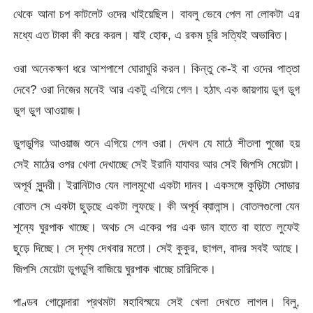
থেকে আনা চপ কাটলেট ওদের খাইয়েছিল। বাবলু ভেবে পেল না লোকটা এর
মধ্যে এত টাকা কী করে করল। যাই হোক, এ রকম চুরি সত্যিই অভাবিত।
ওরা অনেকক্ষণ ধরে আশপাশে ঘোরাঘুরি করল। কিন্তু কে-ই বা ওদের পাত্তা
দেবে? ওরা নিজের মনেই আর একটু এগিয়ে গেল। হঠাৎ এক জায়গায় ডুগ ডুগ
ডুগ ডুগ আওয়াজ।
ডুগডুগির আওয়াজ শুনে এগিয়ে গেল ওরা। দেখল যে মাঠে শীতলা পুজো হয়
সেই মাঠের ওপর খেলা দেখাচ্ছে সেই ইরানি যাযাবর আর সেই জিপসি মেয়েটা।
অপূর্ব সুন্দরী। ইরানিটাও যেন লালমুখো একটা দানব। একসঙ্গে কুড়িটা সোডার
বোতল সে একটা ছুড়ছে একটা লুফছে। কী অপূর্ব ব্যালান্স। বোতলগুলো যেন
শূন্যে ঘুরপাক খাচ্ছে। অথচ সে একের পর এক ডান হাতে বা হাতে লুফেই
ছুড়ে দিচ্ছে। সে দৃশ্য দেখবার মতো। সেই কুকুর, ছাগল, বাদর সবই আছে।
জিপসি মেয়েটা ডুগডুগি বাজিয়ে ঘুরপাক খাচ্ছে চারিদিকে।
পাণ্ডব গোয়েন্দারা প্রথমটা মহাবিস্ময়ে সেই খেলা দেখতে লাগল। বিলু,