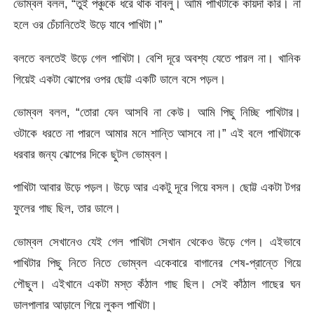
ভোম্বল বলল, “তুই পঞ্চুকে ধরে থাক বাবলু। আমি পাখিটাকে কায়দা করি। না
হলে ওর চেঁচানিতেই উড়ে যাবে পাখিটা।”
বলতে বলতেই উড়ে গেল পাখিটা। বেশি দূরে অবশ্য যেতে পারল না। খানিক
গিয়েই একটা ঝোপের ওপর ছোট্ট একটি ডালে বসে পড়ল।
ভোম্বল বলল, “তোরা যেন আসবি না কেউ। আমি পিছু নিচ্ছি পাখিটার।
ওটাকে ধরতে না পারলে আমার মনে শান্তি আসবে না।” এই বলে পাখিটাকে
ধরবার জন্য ঝোপের দিকে ছুটল ভোম্বল।
পাখিটা আবার উড়ে পড়ল। উড়ে আর একটু দূরে গিয়ে বসল। ছোট্ট একটা টগর
ফুলের গাছ ছিল, তার ডালে।
ভোম্বল সেখানেও যেই গেল পাখিটা সেখান থেকেও উড়ে গেল। এইভাবে
পাখিটার পিছু নিতে নিতে ভোম্বল একেবারে বাগানের শেষ-প্রান্তে গিয়ে
পৌছুল। এইখানে একটা মস্ত কঁঠাল গাছ ছিল। সেই কাঁঠাল গাছের ঘন
ডালপালার আড়ালে গিয়ে লুকল পাখিটা।