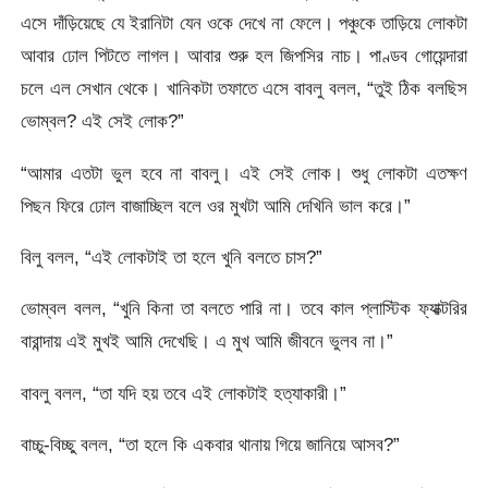
এসে দাঁড়িয়েছে যে ইরানিটা যেন ওকে দেখে না ফেলে। পঞ্চুকে তাড়িয়ে লোকটা
আবার ঢোল পিটতে লাগল। আবার শুরু হল জিপসির নাচ। পাণ্ডব গোয়েন্দারা
চলে এল সেখান থেকে। খানিকটা তফাতে এসে বাবলু বলল, “তুই ঠিক বলছিস
ভোম্বল? এই সেই লোক?”
“আমার এতটা ভুল হবে না বাবলু। এই সেই লোক। শুধু লোকটা এতক্ষণ
পিছন ফিরে ঢোল বাজাচ্ছিল বলে ওর মুখটা আমি দেখিনি ভাল করে।”
বিলু বলল, “এই লোকটাই তা হলে খুনি বলতে চাস?”
ভোম্বল বলল, “খুনি কিনা তা বলতে পারি না। তবে কাল প্লাস্টিক ফ্যাক্টরির
বারান্দায় এই মুখই আমি দেখেছি। এ মুখ আমি জীবনে ভুলব না।”
বাবলু বলল, “তা যদি হয় তবে এই লোকটাই হত্যাকারী।”
বাচ্চু-বিচ্ছু বলল, “তা হলে কি একবার থানায় গিয়ে জানিয়ে আসব?”