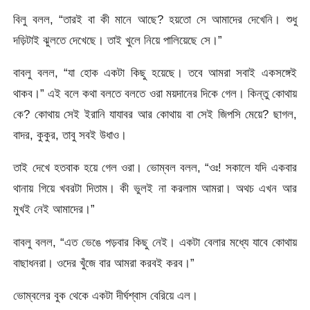
বিলু বলল, “তারই বা কী মানে আছে? হয়তো সে আমাদের দেখেনি। শুধু
দড়িটাই ঝুলতে দেখেছে। তাই খুলে নিয়ে পালিয়েছে সে।”
বাবলু বলল, “যা হোক একটা কিছু হয়েছে। তবে আমরা সবাই একসঙ্গেই
থাকব।” এই বলে কথা বলতে বলতে ওরা ময়দানের দিকে গেল। কিন্তু কোথায়
কে? কোথায় সেই ইরানি যাযাবর আর কোথায় বা সেই জিপসি মেয়ে? ছাগল,
বাদর, কুকুর, তাবু সবই উধাও।
তাই দেখে হতবাক হয়ে গেল ওরা। ভোম্বল বলল, “ওঃ! সকালে যদি একবার
থানায় গিয়ে খবরটা দিতাম। কী ভুলই না করলাম আমরা। অথচ এখন আর
মুখই নেই আমাদের।”
বাবলু বলল, “এত ভেঙে পড়বার কিছু নেই। একটা বেলার মধ্যে যাবে কোথায়
বাছাধনরা। ওদের খুঁজে বার আমরা করবই করব।”
ভোম্বলের বুক থেকে একটা দীর্ঘশ্বাস বেরিয়ে এল।