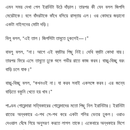
এমন সময় দেখা গেল ইরানিটা উঠে দাঁড়াল। তারপর কী যেন বলল জিপসি
মেয়েটাকে। বলে বাঁদরটাকে কাঁধে বসিয়ে রাস্তায় এল। ওর কোমরে জড়ানো
একটা নাইলনের মোটা দড়ি।
বিলু বলল, “এই তাল। জিপসিটা তাবুতে ঢুকলেই—।”
বাবলু বলল, “না। আগে এই ব্যাটার পিছু নিই। দেখি ব্যাটা কোথা যায়।
তারপর ফিরে এসে তাবুতে ঢুকে শুলে গভীর রাতে কাজ করব। বাচ্চু-বিচ্ছু বরং
বাড়ি চলে যাক।”
বাচ্চু-বিচ্ছু বলল, “কখনওই না। যা করব সবাই একসঙ্গে করব। এর জন্যে
বাড়িতে বকুনি খেতে হয় খাব।”
পাণ্ডব গোয়েন্দারা সত্যিকারের গোয়েন্দাদের মতো পিছু নিল ইরানিটার। ইরানিটা
রাতের অন্ধকারে এ-পথ সে-পথ করে একটা গলির ভেতর ঢুকল। ওরাও
দেওয়াল ঘেঁষে গিয়ে অনুসরণ করতে লাগল তাকে। একেবারে অন্ধকারে মিশে