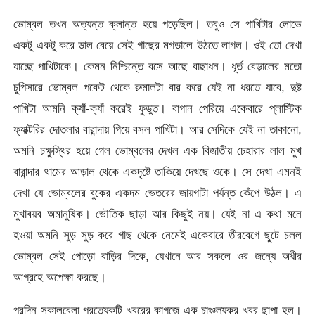
ভোম্বল তখন অত্যন্ত ক্লান্ত হয়ে পড়েছিল। তবুও সে পাখিটার লোভে
একটু একটু করে ডাল বেয়ে সেই গাছের মগডালে উঠতে লাগল। ওই তো দেখা
যাচ্ছে পাখিটাকে। কেমন নিশ্চিন্তে বসে আছে বাছাধন। ধূর্ত বেড়ালের মতো
চুপিসারে ভোম্বল পকেট থেকে রুমালটা বার করে যেই না ধরতে যাবে, দুষ্ট
পাখিটা আমনি ক্যাঁ-ক্যাঁ করেই ফুডুত। বাগান পেরিয়ে একেবারে প্লাস্টিক
ফ্যাক্টরির দোতলার বারান্দায় গিয়ে বসল পাখিটা। আর সেদিকে যেই না তাকানো,
অমনি চক্ষুস্থির হয়ে গেল ভোম্বলের দেখল এক বিজাতীয় চেহারার লাল মুখ
বারান্দার থামের আড়াল থেকে একদৃষ্টে তাকিয়ে দেখছে ওকে। সে দেখা এমনই
দেখা যে ভোম্বলের বুকের একদম ভেতরের জায়গাটা পর্যন্ত কেঁপে উঠল। এ
মুখাবয়ব অমানুষিক। ভৌতিক ছাড়া আর কিছুই নয়। যেই না এ কথা মনে
হওয়া অমনি সুড় সুড় করে গাছ থেকে নেমেই একেবারে তীরবেগে ছুটে চলল
ভোম্বল সেই পোড়ো বাড়ির দিকে, যেখানে আর সকলে ওর জন্যে অধীর
আগ্রহে অপেক্ষা করছে।
পরদিন সকালবেলা প্রত্যেকটি খবরের কাগজে এক চাঞ্চল্যকর খবর ছাপা হল।