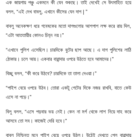
এক জায়গায় পঞ্চুু একমনে কী যেন শুকছে। তাই দেখেই সে উৎসাহিত হয়ে
বলল, “এই দেখ বাবলু, এখানে কীসের যেন দাগ | ”
বাবলু অনেকক্ষণ ধরে গবেষকের মতো দাগগুলোর আশপাশ লক্ষ করে রায় দিল,
“এটা আততায়ীর কোনও চিহ্ন নয়।”
“এখানে পুলিশ এসেছিল। চারদিকে বুটের ছাপ আছে। এ দাগ পুলিশের লাঠি
ঠোকার। চলে আয়। একবার বারান্দার ওপরে উঠতে হবে আমাদের।”
বিচ্ছু বলল, “কী করে উঠবে? চারদিকে তা তালা দেওয়া।”
“পাইপ বেয়ে ওপরে উঠব। তোরা একটু গেটের দিকে নজর রাখবি, যাতে কেউ
এসে না পড়ে।”
বিলু বলল, “এসে পড়বার ভয় নেই। কেন না মর্গ থেকে লাশ নিয়ে দাহ করে
আসবে তো সব। কাজেই দেরি হবে।”
বাবলু নিশ্চিন্ত মনে পাইপ বেয়ে ওপরে উঠল। উঠেই দেখতে পেল বারান্দায়