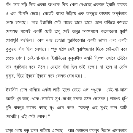
বাঁশ আর দড়ি দিয়ে একটা অংশকে ঘিরে খেলা দেখাচ্ছে একজন ইরানি যাযাবর
ও এক জিপসি মেয়ে। মেয়েটি ঘাগরা উড়িয়ে এক অদ্ভুত কায়দায় অপূর্বভাবে
নেচে চলেছে। আর ইরানিটা সেই নাচের তালে তালে ঢোল বাজিয়ে কসরত
দেখাচ্ছে পাশেই একটি ছোট্ট তাবু সেই তাবুর আশেপাশে কতকগুলো মুরগি
ঘোরাঘুরি করছিল। বেশ নধর চেহারা মুরগিগুলোর একটা ছাগল এবং একটা
কুকুরও বাঁধা ছিল সেখানে। পঞ্চু হঠাৎ সেই মুরগিগুলোর দিকে ভৌ-ভৌ করে
তেড়ে গেল। যেই-না-যাওয়া ইরানিদের কুকুরটাও অমনি দ্বিগুণ জোরে চেঁচিয়ে
তার প্রতিবাদ করে উঠল। নেহাত বাঁধা ছিল তাই রক্ষে। না হলে যা তেজি
কুকুর, ছিঁড়ে টুকরো টুকরো করে ফেলত বোধ হয়। ,
ইরানিটা ঢোল থামিয়ে একটা লাঠি হাতে তেড়ে এল পঞ্চুকে। যেই-না-আসা
অমনি খুব কাছ থেকে লোকটার মুখ দেখেই চমকে উঠল ভোম্বল। তারপর চুপি
চুপি বাবলুর কানের কাছে মুখ এনে বলল, “বাবলু! এই মুখই কাল আমি
দেখেছি। এই সেই লোক।”
তাড়া খেয়ে পঞ্চু তখন পালিয়ে এসেছে। আর ভোম্বল বাবলুর পিছনে এমনভাবে