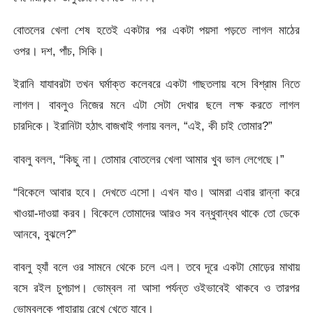
বোতলের খেলা শেষ হতেই একটার পর একটা পয়সা পড়তে লাগল মাঠের
ওপর। দশ, পাঁচ, সিকি।
ইরানি যাযাবরটা তখন ঘৰ্মাক্ত কলেবরে একটা গাছতলায় বসে বিশ্রাম নিতে
লাগল। বাবলুও নিজের মনে এটা সেটা দেখার ছলে লক্ষ করতে লাগল
চারদিকে। ইরানিটা হঠাৎ বাজখাই গলায় বলল, “এই, কী চাই তোমার?”
বাবলু বলল, “কিছু না। তোমার বোতলের খেলা আমার খুব ভাল লেগেছে।”
“বিকেলে আবার হবে। দেখতে এসো। এখন যাও। আমরা এবার রান্না করে
খাওয়া-দাওয়া করব। বিকেলে তোমাদের আরও সব বন্ধুবান্ধব থাকে তো ডেকে
আনবে, বুঝলে?”
বাবলু হ্যাঁ বলে ওর সামনে থেকে চলে এল। তবে দূরে একটা মোড়ের মাথায়
বসে রইল চুপচাপ। ভোম্বল না আসা পর্যন্ত ওইভাবেই থাকবে ও তারপর
ভোম্বলকে পাহারায় রেখে খেতে যাবে।