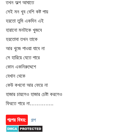
তখন অল্প আঘাতে
সেই মন খুব বেশি কষ্ট পায়
হয়তো তুমি একদিন এই
হারানো মনটাকে খুজবে
হয়তোবা তখন তাকে
আর খুজে পাওয়া যাবে না
সে হারিয়ে যেতে পারে
কোন একনিরুদ্দেশে
যেখান থেকে
কেউ কখনো আর ফেরে না
হাজার চায়লেও হাজার চেষ্টা করলেও
ফিরতে পারে না…………..
গল্পের বিষয়:
গল্প