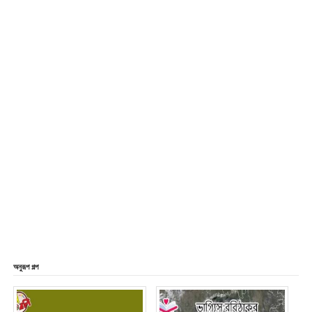
অনুরূপ গল্প