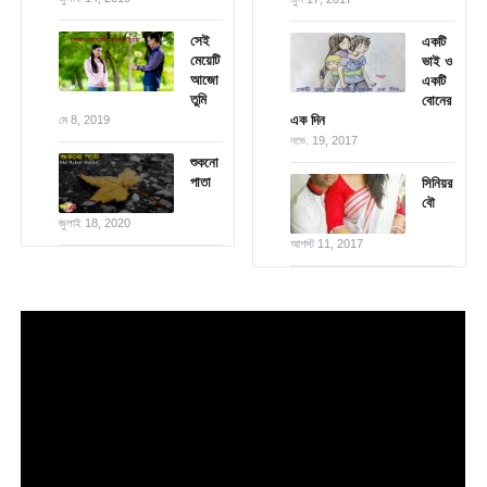
সেই
একটি
মেয়েটি
ভাই ও
আজো
একটি
তুমি
বোনের
এক দিন
মে 8, 2019
নভে. 19, 2017
শুকনো
পাতা
সিনিয়র
বৌ
জুলাই 18, 2020
আগস্ট 11, 2017