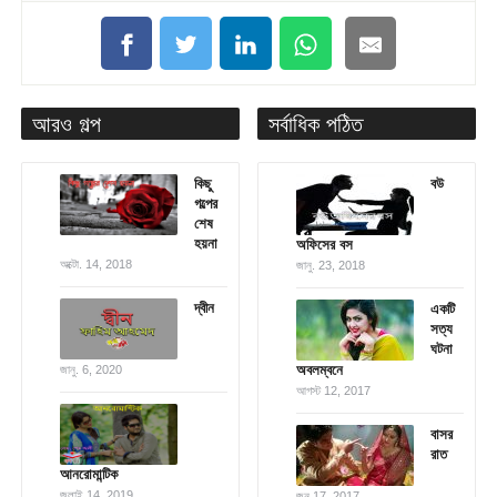
আরও গল্প
সর্বাধিক পঠিত
কিছু
বউ
গল্পের
শেষ
হয়না
অফিসের বস
অক্টো. 14, 2018
জানু. 23, 2018
দ্বীন
একটি
সত্য
ঘটনা
অবলম্বনে
জানু. 6, 2020
আগস্ট 12, 2017
বাসর
রাত
আনরোমান্টিক
জুলাই 14, 2019
জুন 17, 2017