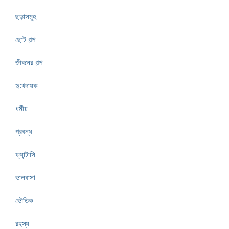
ছড়াসমূহ
ছোট গল্প
জীবনের গল্প
দু:খদায়ক
ধর্মীয়
প্রবন্ধ
ফ্যান্টাসি
ভালবাসা
ভৌতিক
রহস্য