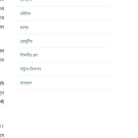
 ওর
ভৌতিক
রে
যেন
রহস্য
রোমান্টিক
য়ের
শিক্ষনীয় গল্প
্ড
সাইন্স-ফিকশন
হাস্যরস
আমি
্ন
্ষী
া।
েষে