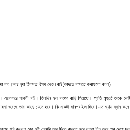
ওয়া কর।আর হ্যা ঠিকমত ঔষধ খেও।বাই(কাদতে কাদতে কথাগুলো বলল)
কেবারে পাগলী বউ। তিনদিন হল বাপের বাড়ি গিয়েছে। প্রতি মূহুর্তে তাকে নো
বায়না ধরেছে তার কাছে যেতে হবে। কি একটা সারপ্রাইজ দিবে।এত ঘ্যান ঘ্যান করে
রাস্তায় যদি কখনও বের হই চোখটা তার দিকে রাখতে হবে নতুবা নিচু করে পথ দেখে চ