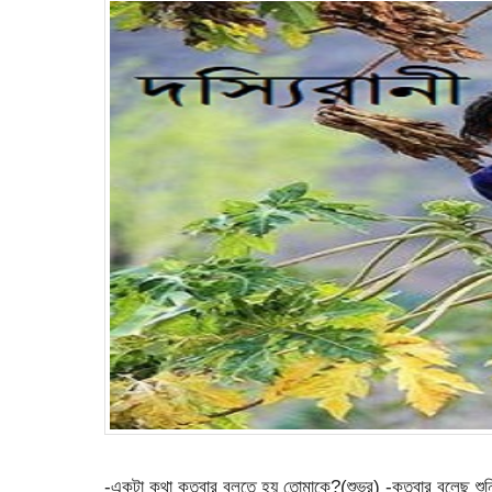
-একটা কথা কতবার বলতে হয় তোমাকে?(শুভ্র) -কতবার বলেছ শুন