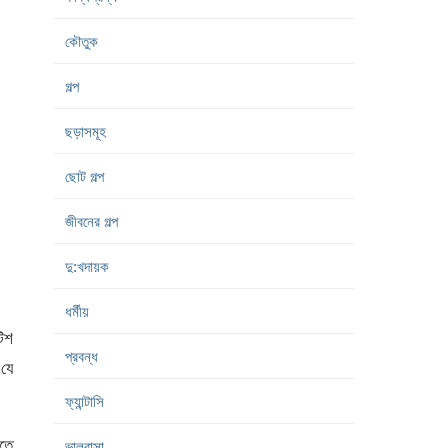
কৌতুক
গল্প
ছড়াসমূহ
ছোট গল্প
জীবনের গল্প
দু:খদায়ক
ধর্মীয়
টিশ
প্রবন্ধ
 যে
ফ্যান্টাসি
লতে
ভালবাসা