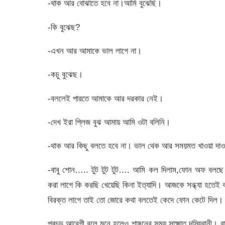
-থাক আর বোঝাতে হবে না।আমি বুঝেছি।
-কি বুঝেছ?
-এখন আর আমাকে ভাল লাগে না।
-কচু বুঝেছ।
-বললেই পারতে আমাকে আর দরকার নেই।
-দেখ ইরা প্লিজ বুঝ আমায় আমি ওটা বলিনি।
-থাক আর কিছু বলতে হবে না। ভাল থেক আর সময়মত খাওয়া দা
-বাবু শোন….. টুট টুট টুট…. আমি কল দিলাম,ফোন অফ বলছে। এ
করা লাগে কি করছি খেয়েছি কিনা ইত্যাদি। আজকে সন্ধ্যা হতেই 
বিরক্ত লাগে তাই তো জোরে কথা বলতেই কেদে ফোন কেটে দিল।
প্রচন্ড আবেগী বলে মনে হলেও শাষনের সময় সাক্ষাত দস্যিরানী। 