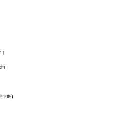
না।
হয়নি।
 বললাম)