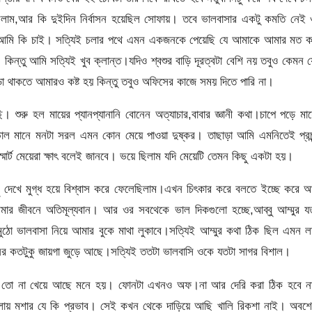
য়েছিলাম,আর কি দুইদিন নির্বাসন হয়েছিল সোফায়। তবে ভালবাসার একটু কমতি নেই
ে আমি কি চাই। সত্যিই চলার পথে এমন একজনকে পেয়েছি যে আমাকে আমার মত ক
িন্তু আমি সত্যিই খুব ক্লান্ত।যদিও শ্বশুর বাড়ি দূরত্বটা বেশি নয় তবুও কেমন 
া থাকতে আমারও কষ্ট হয় কিন্তু তবুও অফিসের কাজে সময় দিতে পারি না।
শুরু হল মায়ের প্যানপ্যানানি বোনেন অত্যাচার,বাবার জ্ঞানী কথা।চাপে পড়ে মা
াল মানে মনটা সরল এমন কোন মেয়ে পাওয়া দুষ্কর। তাছাড়া আমি এমনিতেই প্রচন
ট মেয়েরা ক্ষাৎ বলেই জানবে। ভয়ে ছিলাম যদি মেয়েটি তেমন কিছু একটা হয়।
িছু দেখে মুগ্ধ হয়ে বিশ্বাস করে ফেলেছিলাম।এখন চিৎকার করে বলতে ইচ্ছে করে 
র জীবনে অতিমূল্যবান। আর ওর সবথেকে ভাল দিকগুলো হচ্ছে,আব্বু আম্মুর যত
ুঠো ভালবাসা নিয়ে আমার বুকে মাথা লুকাবে।সত্যিই আম্মুর কথা ঠিক ছিল এমন লক
র কতটুকু জায়গা জুড়ে আছে।সত্যিই ততটা ভালবাসি ওকে যতটা সাগর বিশাল।
টা তো না খেয়ে আছে মনে হয়। ফোনটা এখনও অফ।না আর দেরি করা ঠিক হবে ন
াগুলায় মশার যে কি প্রভাব। সেই কখন থেকে দাড়িয়ে আছি খালি রিকশা নাই। অবশ