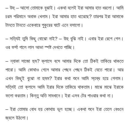
– উহু – আসো তোমাকে বুঝাই। একথা বলেই ইরা আমার হাত ধরলো। আমি
চরম পরিমানে অবাক খেলাম। ইরা আমার হাত ধরেেছে? তারপর ইরা আমাকে
টানতে টানতে একেবারে পুকুরের ঘাটে এনে বসালো।
– সত্যিই তুমি কিছু বোঝো নাই? – উহু বুঝি নাই। এবার ইরা রেগে গেল।
ওর ফর্সা গালে লাল আভা স্পষ্ট দেখতে পাচ্ছি।
– ন্যাকা সাজো হুম? ক্লাসে বসে আমার দিকে তো ঠিকই তাকিয়ে থাকতে
পারো। আমি কোথাও গেলে আমার পেছন পেছন ঠিকই যেতে পারো। আর
এখন কিছুই বুঝো না হুমম? ইরার কথা শুনে আমি স্তব্ধ হয়ে গেলাম।
সত্যিই তো ক্লাসে আমি ইরার দিকে তাকিয়ে থাকতাম। মাঝে মাঝে ইরাকে
ফলো করতাম। কিন্তু অতি সাবধানে। ইরা এসব টের পাওয়ার কথা না।
– ইরা তোমার বোধ হয় কোথায় ভূল হচ্ছে। একথা শুনে ইরা তেলে বেগুনে
জ্বলে উঠলো।