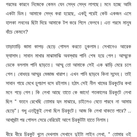
গরমের কারনে নিজেকে কেমন যেন সেদ্ধ সেদ্ধ লাগছে। মনে হচ্ছে আমি
একটা ডিম। আমাকে সেদ্ধ করা হয়েছে, একটু পরেই কেউ একজন এসে
হালকা লবনের ছিটা দিয়ে আমাকে টপ করে গিলে ফেলবে। এত গরমে মানুষ
বাঁচে কেমনে?
তাড়াতাড়ি জামা কাপড় ছেড়ে গোসল করতে ঢুকলাম। সেখানেও আরেক
ফ্যাসাদ। সাবান মাখার মাঝামাঝি অবস্থায় পানি শেষ হয়ে গেল। আম্মুকে
ডেকে বললাম পানি ছাড়তে। আম্মু তো আমাকে সেই এক ঝাড়ি মেরে চলে
গেল। বোধহয় আম্মুর মেজাজ খারাপ। এখন পানি ছাড়বে কিনা সন্দেহ। তাই
সাবান গায়ে মেখে চুপচাপ বসে রইলাম। হঠাৎ সেই নীল খামের চিরকুটের কথা
মনে পড়ে গেল। কি লেখা আছে তাতে কে জানে! গতকালের চিরকুটে লেখা
ছিল ” যতনে রেখেছি তোমার হৃদ মাঝারে, চাইলেও যেতে পারবে না আমায়
ছেড়ে”। শুধু এতটুকুই লেখা ছিল চিরকুটে। আজ কি লেখা থাকতে পারে? ..
আধাঘন্টা পর গোসল সেরে বেরিয়েই আগে চিরকুটটা হাতে নিলাম।
ধীরে ধীরে চিরকুট খুলে দেখলাম সেখানে দুইটা লাইন লেখা, ” তোমার ওই