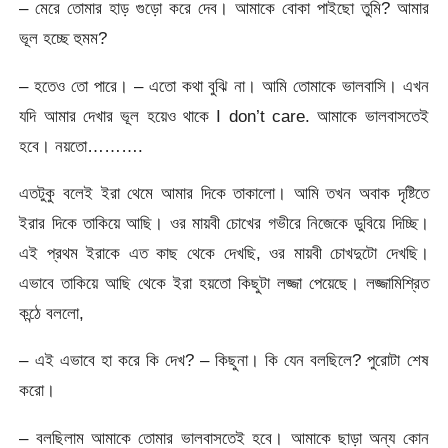
– মেরে তোমার হাড় গুড়ো করে দেব। আমাকে বোকা পাইছো তুমি? আমার
ভূল হচ্ছে হুমম?
– হতেও তো পারে। – এতো কথা বুঝি না। আমি তোমাকে ভালবাসি। এখন
যদি আমার দেখার ভূল হয়েও থাকে I don’t care. আমাকে ভালবাসতেই
হবে। নয়তো……….
এতটুকু বলেই ইরা থেমে আমার দিকে তাকালো। আমি তখন অবাক দৃষ্টিতে
ইরার দিকে তাকিয়ে আছি। ওর মায়বী চোখের গভীরে নিজেকে ডুবিয়ে দিচ্ছি।
এই প্রথম ইরাকে এত কাছ থেকে দেখছি, ওর মায়বী চোখদুটো দেখছি।
এভাবে তাকিয়ে আছি থেকে ইরা হয়তো কিছুটা লজ্জা পেয়েছে। লজ্জামিশ্রিত
কন্ঠে বললো,
– এই এভাবে হা করে কি দেখ? – কিছুনা। কি যেন বলছিলে? পুরোটা শেষ
করো।
– বলছিলাম আমাকে তোমার ভালবাসতেই হবে। আমাকে ছাড়া অন্য কোন