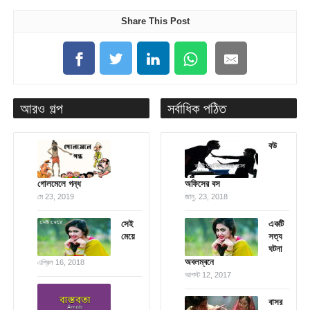
Share This Post
আরও গল্প
সর্বাধিক পঠিত
বউ
গোলমেলে গন্ধ
অফিসের বস
মে 23, 2019
জানু. 23, 2018
সেই
একটি
মেয়ে
সত্য
ঘটনা
অবলম্বনে
এপ্রিল 16, 2018
আগস্ট 12, 2017
বাসর