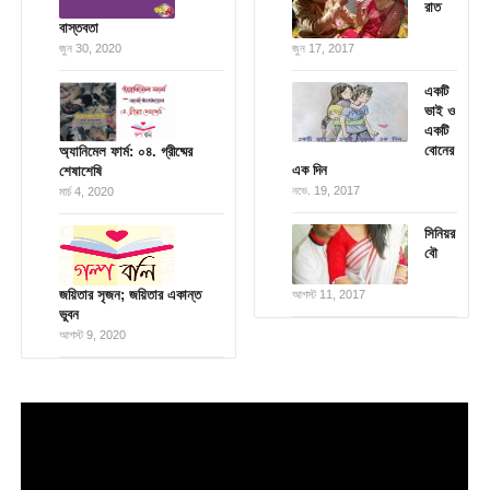
রাত
বাস্তবতা
জুন 30, 2020
জুন 17, 2017
একটি
ভাই ও
একটি
বোনের
অ্যানিমেল ফার্ম: ০৪. গ্রীষ্মের
এক দিন
শেষাশেষি
নভে. 19, 2017
মার্চ 4, 2020
সিনিয়র
বৌ
জয়িতার সৃজন; জয়িতার একান্ত
আগস্ট 11, 2017
ভুবন
আগস্ট 9, 2020