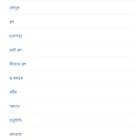
কৌতুক
গল্প
ছড়াসমূহ
ছোট গল্প
জীবনের গল্প
দু:খদায়ক
ধর্মীয়
প্রবন্ধ
ফ্যান্টাসি
ভালবাসা