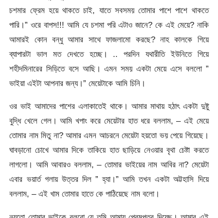
চশমার ফ্রেম হয়ে থাকতে চাই, যাতে সবসময় তোমার পাশে পাশে থাকতে
পারি।” ওরে বাপস!!! আমি যে চশমা পরি এটাও জানে? কে এই মেয়ে? নাকি
আমারই কোন বন্ধু আমার সাথে ফাজলামো করছে? নাহ কালকে গিয়ে
ব্যাপারটা ভাল মত দেখতে হচ্ছে। .. পরদিন যথারীতি ইউনিতে গিয়ে
শহীদমিনারের সিড়িতে বসে আছি। এমন সময় একটা মেয়ে এসে বললো ”
ভাইয়া এইটা আপনার জন্য।” মেয়েটাকে আমি চিনি।
ওর ভাই আমাদের পাশের এলাকাতেই থাকে। আমার মাথায় হঠাৎ একটা দুষ্টু
বুদ্ধি খেলে গেল। আমি খপাং করে মেয়েটার হাত ধরে বললাম, – এই মেয়ে
তোমার নাম মিতু না? আমার এমন আচরনে মেয়েটা হয়তো ভয় পেয়ে গিয়েছে।
ঘাবড়ানো চোখে আমার দিকে তাকিয়ে হাত ছাড়িয়ে নেওয়ার বৃথা চেষ্টা করতে
লাগলো। আমি আবারও বললাম, – তোমার ভাইয়ের নাম আবির না? মেয়েটা
এবার ভয়ার্ত গলায় উত্তর দিল ” হ্যা।” আমি তখন একটা অট্টহাসি দিয়ে
বললাম, – এই খাম তোমার হাতে কে পাঠিয়েছে নাম বলো।
নয়তো তোমার ভাইকে বলবো যে তুমি আমায় প্রেমপত্র দিয়েছ। আমার এই