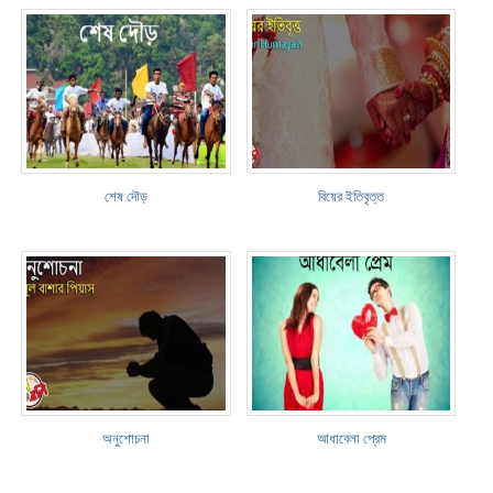
শেষ দৌড়
বিয়ের ইতিবৃত্ত
অনুশোচনা
আধাবেলা প্রেম