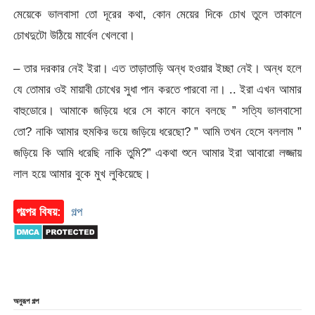
মেয়েকে ভালবাসা তো দূরের কথা, কোন মেয়ের দিকে চোখ তুলে তাকালে
চোখদুটো উঠিয়ে মার্বেল খেলবো।
– তার দরকার নেই ইরা। এত তাড়াতাড়ি অন্ধ হওয়ার ইচ্ছা নেই। অন্ধ হলে
যে তোমার ওই মায়াবী চোখের সুধা পান করতে পারবো না। .. ইরা এখন আমার
বাহুডোরে। আমাকে জড়িয়ে ধরে সে কানে কানে বলছে ” সত্যি ভালবাসো
তো? নাকি আমার হুমকির ভয়ে জড়িয়ে ধরেছো? ” আমি তখন হেসে বললাম ”
জড়িয়ে কি আমি ধরেছি নাকি তুমি?” একথা শুনে আমার ইরা আবারো লজ্জায়
লাল হয়ে আমার বুকে মুখ লুকিয়েছে।
গল্পের বিষয়:
গল্প
অনুরূপ গল্প