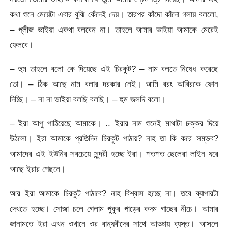
কথা শুনে মেয়েটা এবার বুঝি কেঁদেই দেয়। তারপর কাঁদো কাঁদো গলায় বললো,
– প্লীজ ভাইয়া একথা বলবেন না। তাহলে আমার ভাইয়া আমাকে মেরেই
ফেলবে।
– হুম তাহলে বলো কে দিয়েছে এই চিরকুট? – নাম বলতে নিষেধ করেছে
তো। – ঠিক আছে নাম বলার দরকার নেই। আমি বরং আবিরকে ফোন
দিচ্ছি। – না না ভাইয়া বলছি বলছি। – হুম জলদি বলো।
– ইরা আপু পাঠিয়েছে আমাকে। .. ইরার নাম শুনেই মাথাটা চক্কর দিয়ে
উঠলো। ইরা আমাকে প্রতিদিন চিরকুট পাঠায়? নাহ তা কি করে সম্ভব?
আমাদের এই ইউনির সবচেয়ে সুন্দরী হচ্ছে ইরা। শতশত ছেলেরা লাইন ধরে
আছে ইরার পেছনে।
আর ইরা আমাকে চিরকুট পাঠাবে? নাহ বিশ্বাস হচ্ছে না। তবে ব্যাপারটা
দেখতে হচ্ছে। সোজা চলে গেলাম পুকুর পাড়ের কদম গাছের নীচে। আমার
জানামতে ইরা এখন ওখানে ওর বান্ধবীদের সাথে আড্ডায় ব্যস্ত। আসলে