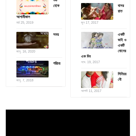
শুভ
হোক
বাসর
রাত
আগামীকাল
মার্চ 25, 2019
জুন 17, 2017
সময়
একটি
ভাই ও
একটি
বোনের
জানু. 16, 2020
এক দিন
নভে. 19, 2017
পরিচয়
সিনিয়র
বৌ
জানু. 7, 2018
আগস্ট 11, 2017