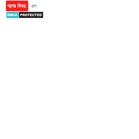
গল্পের বিষয়:
গল্প