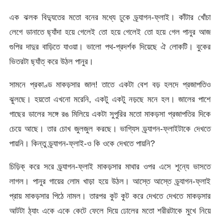
এক ঝলক বিদ্যুতের মতো বনের মধ্যে ঢুকে ড্র্যাগন-ফ্লাই। কাঁটার খোঁচা
লেগে ডানাতে ছ্যাঁদা হয়ে গেলেই তো হয়ে গেলেই তো হয়ে গেল পানুর আজ
গুপির দাদুর বাড়িতে যাওয়া। ভালো পথ-প্রদর্শক দিয়েছে ঐ লোকটি। বুকের
ভিতরটা ছ্যাঁত্ করে উঠল পানুর।
সামনে প্রকাণ্ড মাকড়সার জাল! তাতে একটা বেশ বড় হলদে প্রজাপতিও
ঝুলছে। হয়তো এখনো মরেনি, একটু একটু নড়ছে মনে হল। জালের পাশে
গাছের ডালের সঙ্গে রঙ মিলিয়ে একটা সুপুরির মতো মাকড়সা প্রজাপতির দিকে
চেয়ে আছে। তার চোখ জুলজুল করছে। ভাগ্যিস ড্র্যাগন-ফ্লাইটাকে দেখতে
পায়নি। কিন্তু ড্র্যাগন-ফ্লাই-ও কি ওকে দেখতে পায়নি?
চিড়িক্ করে সরে ড্র্যাগন-ফ্লাই মাকড়সার মাথার ওপর এসে শূন্যে ভাসতে
লাগল। পানুর গায়ের লোম খাড়া হয়ে উঠল। আস্তে আস্তে ড্র্যাগন-ফ্লাই
প্রায় মাকড়সার পিঠে নামল। তারপর কুট কুট করে দেখতে দেখতে মাকড়সার
আটটা ঠ্যাং একে একে কেটে ফেলে দিয়ে ঢোলের মতো শরীরটাকে মুখে নিয়ে