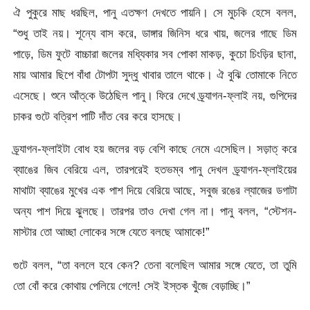
ঐ পুকুরে মাছ ধরছিল, পানু এতক্ষণ দেখতে পায়নি। সে মুচকি হেসে বলল,
“শুধু তাই নয়। শূন্যে বাস করে, ডাঙ্গার জিনিস ধরে খায়, জলের গাছে ডিম
পাড়ে, ডিম ফুটে বাচ্চারা জলের মধ্যিকার সব পোকা মাকড়, কুচো চিংড়ির ছানা,
মায় আমার ছিপে বাঁধা টোপটা সুদ্ধু খাবার তালে থাকে। ঐ বুঝি তোমাকে নিতে
এসেছে। শুনে আঁত্‌কে উঠেছিল পানু। ফিরে দেখে ড্র্যাগন-ফ্লাই নয়, গুপিদের
চাকর গুটে বত্রিশ পাটি দাঁত বের করে হাসছে।
ড্র্যাগন-ফ্লাইটা বোধ হয় জলের বড় বেশি কাছে নেমে এসেছিল। সড়াত্ করে
ব্যাঙের জিব বেরিয়ে এল, তারপরেই হতভম্ব পানু দেখল ড্র্যাগন-ফ্লাইয়ের
মাথাটা ব্যাঙের মুখের এক পাশ দিয়ে বেরিয়ে আছে, সবুজ রঙের ল্যাজের ডগাটা
অন্য পাশ দিয়ে ঝুলছে। তারপর তাও দেখা গেল না। পানু বলল, “স্টেশন-
মাস্টার তো আচ্ছা লোকের সঙ্গে যেতে বলছে আমাকে!”
গুটে বলল, “তা বললে হবে কেন? তেনা বলেছিল আমার সঙ্গে যেতে, তা তুমি
তো বোঁ করে কোথায় পেলিয়ে গেলে! সেই ইস্তক খুঁজে বেড়াচ্ছি।”