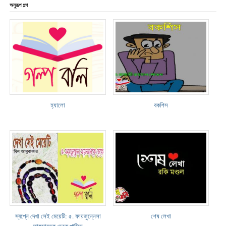
অনুরূপ গল্প
হ্যালো
বকশিস
স্বপ্নে দেখা সেই মেয়েটি: ৫. ফায়জুন্নেসা
শেষ লেখা
ফায়সালকে ডেকে পাঠিয়ে