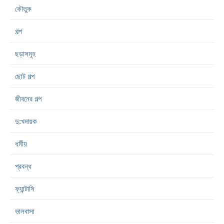
কৌতুক
গল্প
ছড়াসমূহ
ছোট গল্প
জীবনের গল্প
দু:খদায়ক
ধর্মীয়
প্রবন্ধ
ফ্যান্টাসি
ভালবাসা