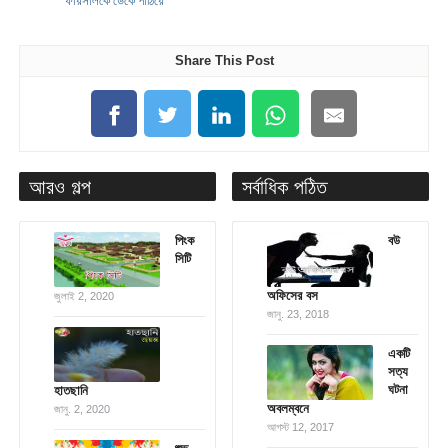
Share This Post
আরও গল্প
সর্বাধিক পঠিত
পিংক
বউ
সিটি
অফিসের বস
জুলাই 2, 2020
জানু. 23, 2018
একটি
সত্য
ঘটনা
হাতছানি
অবলম্বনে
জানু. 2, 2020
আগস্ট 12, 2017