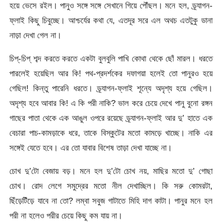
হয়ে ভেসে রইল। পানুও সঙ্গে সঙ্গে সেখানে গিয়ে পৌঁছল। মনে হল, ড্র্যাগন-
ফ্লাই কিছু চিবুচ্ছে। আশ্চর্যের কথা যে, এতদূর সরে এল অথচ এতটুকু ডানা
নাড়া দেখা গেল না।
চিপ্-চিপ্ শব্দ করতে করতে একটা বুলবুলি পাখি কোথা থেকে ছোঁ মারল। ধরতে
পারলেই হয়েছিল আর কি! পথ-প্রদর্শকের দফাগয়া হলেই তো পানুরও হয়ে
গেছিল! কিন্তু পারেনি ধরতে। ড্র্যাগন-ফ্লাই শূন্যে অদৃশ্য হয়ে গেছিল।
অদৃশ্য হবে আবার কি! এ কি পরী নাকি? ভাল করে চেয়ে দেখে পানু বুনো রঙ্গন
গাছের পাতা থেকে এক আঙুল ওপরে রয়েছে ড্র্যাগন-ফ্লাই আর দু’ হাতে এক
বেচারা পাচ-কামড়াকে ধরে, তাকে বিস্কুটের মতো কামড়ে খাচ্ছে। নাকি এর
সঙ্গেই যেতে হবে। এর তো যাবার বিশেষ তাড়া দেখা যাচ্ছে না।
চোখ দু’টো বেজায় বড়। মনে হল দু’টো চোখ নয়, মাছির মতো দু’ গোছা
চোখ। রোদ লেগে সমুদ্রের মতো নীল দেখাচ্ছিল। কি সরু কোমরটা,
ছিঁড়েটিঁড়ে যাবে না তো? লম্বা সবুজ গাটাতে মিহি দাগ কাটা। পানুর মনে হল
পরী না হলেও পরীর চেয়ে কিছু কম যায় না।