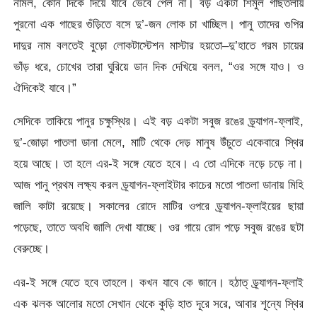
নামল, কোন দিকে দিয়ে যাবে ভেবে পেল না। বড় একটা শিমুল গাছতলায়
পুরনো এক গাছের গুঁড়িতে বসে দু’-জন লোক চা খাচ্ছিল। পানু তাদের গুপির
দাদুর নাম বলতেই বুড়ো লোকটাস্টেশন মাস্টার হয়তো–দু’হাতে গরম চায়ের
ভাঁড় ধরে, চোখের তারা ঘুরিয়ে ডান দিক দেখিয়ে বলল, “ওর সঙ্গে যাও। ও
ঐদিকেই যাবে।”
সেদিকে তাকিয়ে পানুর চক্ষুস্থির। এই বড় একটা সবুজ রঙের ড্র্যাগন-ফ্লাই,
দু’-জোড়া পাতলা ডানা মেলে, মাটি থেকে দেড় মানুষ উঁচুতে একেবারে স্থির
হয়ে আছে। তা হলে এর-ই সঙ্গে যেতে হবে। এ তো এদিকে নড়ে চড়ে না।
আজ পানু প্রথম লক্ষ্য করল ড্র্যাগন-ফ্লাইটার কাচের মতো পাতলা ডানায় মিহি
জালি কাটা রয়েছে। সকালের রোদে মাটির ওপরে ড্র্যাগন-ফ্লাইয়ের ছায়া
পড়েছে, তাতে অবধি জালি দেখা যাচ্ছে। ওর গায়ে রোদ পড়ে সবুজ রঙের ছটা
বেরুচ্ছে।
এর-ই সঙ্গে যেতে হবে তাহলে। কখন যাবে কে জানে। হঠাত্ ড্র্যাগন-ফ্লাই
এক ঝলক আলোর মতো সেখান থেকে কুড়ি হাত দূরে সরে, আবার শূন্যে স্থির