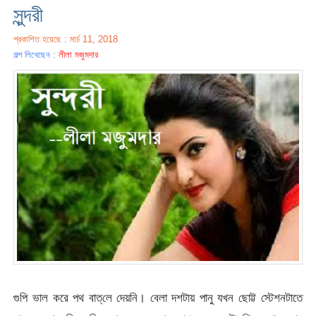
সুন্দরী
প্রকাশিত হয়েছে : মার্চ 11, 2018
গল্প লিখেছেন :
লীলা মজুমদার
গুপি ভাল করে পথ বাত্‌লে দেয়নি। বেলা দশটায় পানু যখন ছোট্ট স্টেশনটাতে