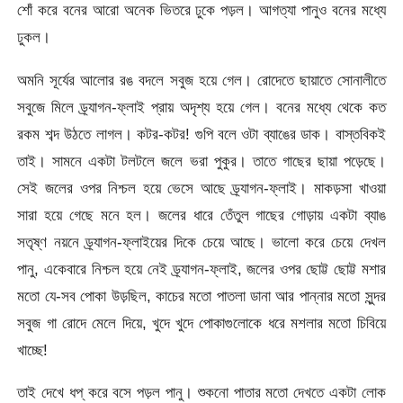
শোঁ করে বনের আরো অনেক ভিতরে ঢুকে পড়ল। আগত্যা পানুও বনের মধ্যে
ঢুকল।
অমনি সূর্যের আলোর রঙ বদলে সবুজ হয়ে গেল। রোদেতে ছায়াতে সোনালীতে
সবুজে মিলে ড্র্যাগন-ফ্লাই প্রায় অদৃশ্য হয়ে গেল। বনের মধ্যে থেকে কত
রকম শব্দ উঠতে লাগল। কটর-কটর! গুপি বলে ওটা ব্যাঙের ডাক। বাস্তবিকই
তাই। সামনে একটা টলটলে জলে ভরা পুকুর। তাতে গাছের ছায়া পড়েছে।
সেই জলের ওপর নিশ্চল হয়ে ভেসে আছে ড্র্যাগন-ফ্লাই। মাকড়সা খাওয়া
সারা হয়ে গেছে মনে হল। জলের ধারে তেঁতুল গাছের গোড়ায় একটা ব্যাঙ
সতৃষ্ণ নয়নে ড্র্যাগন-ফ্লাইয়ের দিকে চেয়ে আছে। ভালো করে চেয়ে দেখল
পানু, একেবারে নিশ্চল হয়ে নেই ড্র্যাগন-ফ্লাই, জলের ওপর ছোট্ট ছোট্ট মশার
মতো যে-সব পোকা উড়ছিল, কাচের মতো পাতলা ডানা আর পান্নার মতো সুন্দর
সবুজ গা রোদে মেলে দিয়ে, খুদে খুদে পোকাগুলোকে ধরে মশলার মতো চিবিয়ে
খাচ্ছে!
তাই দেখে ধপ্ করে বসে পড়ল পানু। শুকনো পাতার মতো দেখতে একটা লোক