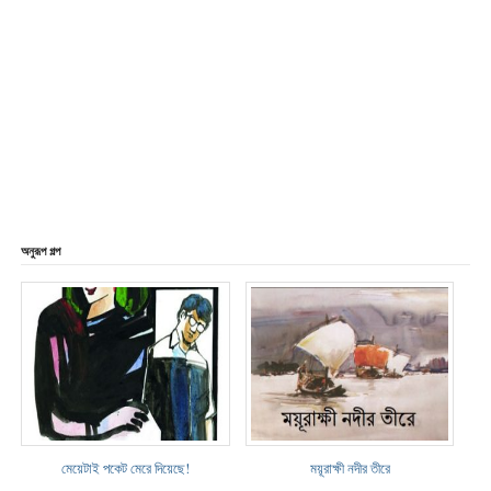
অনুরূপ গল্প
মেয়েটাই পকেট মেরে দিয়েছে!
ময়ূরাক্ষী নদীর তীরে