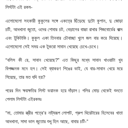
লিস্টটা এই রকম-
এলোমেলো সহকারী কুকুলের সঙ্গে একত্রে ছিঁড়েছে দুটো কুশান, দু জোড়া
চটি, আধখানা জুতো, ওদের শোবার চট, বেড়ালের বাচ্চা রাখার পিজবোর্ডের বাক্স
এবং টুকিটাকি। কুকুল একা তিনবার চৌবাচ্ছা খুলে জল বার করে দিয়েছে।
এলোমেলো সেই সময় এক টুকরো সাবান খেয়েছে চেখে-চেখে।
“বলিস কী রে, সাবান খেয়েছে?” এত কিছুর মধ্যে সাবান খাওয়াটা খুব
বিপজ্জনক মনে হল। সেই ব্যাকরণ শিঙের ভাই, যে বার-সাবান খেয়ে মরে
গিয়েছে, তার মত যদি হয়?
পরের দিন ক্ষয়ক্ষতির লিস্ট ভয়ানক হয়ে দাঁড়াল। গলির মোড় থেকেই শুনতে
পেলাম লিস্টটা এইরকমঃ
“মা, তোমার স্ত্রীর পত্রে’র নাট্যরূপ লোপাট, গ্রুপ থিয়েটারের হিসেবের খাতা
আধখানা, সাদা ভাল জুতোর শুধু হিল আছে, বাবার চটি-”