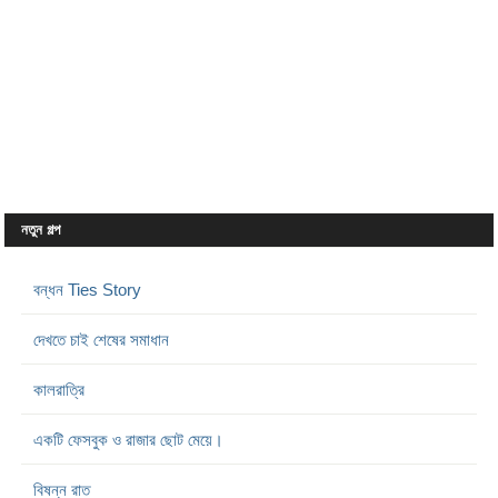
নতুন গল্প
বন্ধন Ties Story
দেখতে চাই শেষের সমাধান
কালরাত্রি
একটি ফেসবুক ও রাজার ছোট মেয়ে।
বিষন্ন রাত