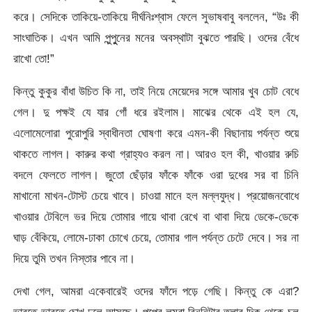
করে। সেদিকে তাকিয়ে-তাকিয়ে দীর্ঘনিঃশ্বাস ফেলে সুভাষবাবু বললেন, “উঃ কী
সাংঘাতিক। এখন আমি পুন্পুুনের মনের অবস্থাটা বুঝতে পারছি। ওদের বেঁধে
রাখো তো!”
কিন্তু কুকুর বাঁধা উচিত কি না, তাই নিয়ে মেয়েদের সঙ্গে আমার খুব চোট বেধে
গেল। দু পক্ষই যে যার গোঁ ধরে রইলাম। মাঝের থেকে এই হল যে,
এলোমেলোরা পুরোপুরি স্বাধীনতা ঘোষণা করে এমন-কী বিছানায় পর্যন্ত শুয়ে
থাকতে লাগল। কারুর কথা গ্রাহ্যও করল না। আরও হল কী, খাওয়ার রুচি
বদলে ফেলতে লাগল। জুতো ছেঁড়ার ফাঁকে ফাঁকে ওরা দুধের সর বা চিনি
মাখানো মাখন-টোস্ট চেয়ে খাবে। চাওয়া মানে হল মল্লযুদ্ধ। প্রয়োজনবোধে
খাওয়ার টেবিলে ভর দিয়ে তোমার গায়ে থাবা রেখে বা থাবা দিয়ে ডেকে-ডেকে
ঘাড় বেঁকিয়ে, লোমে-ঢাকা চোখে চেয়ে, তোমার গাল পর্যন্ত চেটে দেবে। সর না
দিয়ে তুমি তখন নিস্তার পাবে না।
দেখা গেল, আমরা একেবারেই ওদের ফাঁদে পড়ে গেছি। কিন্তু কে এরা?