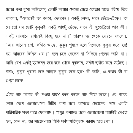
মনের কথা বুঝে অজিতবাবু চেনটি আমার মেজো মেয়ে তোতার হাতে ধরিয়ে দিয়ে
বললেন, “এখানেই ওর বনবে, দেখবেন। একটু চঞ্চল, মানে ছেঁড়ে-টেড়ে। তা
সে তো সব ছোট কুকুরই একটু আধটু ছেঁড়ে, মানে ঐ জুতোটুতো আর কী।
একটু সাবধানে রাখলেই কিচ্ছু হবে না।” তারপর ঘর থেকে বেরিয়ে বললেন,
“আর জানেন তো, কথিত আছে, কুকুর পুষতে হলে নিজেকে কুকুর হতে হয়!
বড় আদরের জিনিস ওরা।” বলে চলে গেলেন না মিলিয়ে গেলেন জানি না।
আমি বেশ একটু হতভম্ব হয়ে বসে থেকে বুঝলাম, মনটা ছ্যাঁত করে উঠেছে।
বাবাঃ, কুকুর পুষতে হলে তাহলে কুকুর হতে হয়? কী জানি, এ-কথার কী বা
গুপ্ত মানে!
এটার নাম আবার কী দেওয়া যায়? বড্ড ঘনঘন নাম দিতে হচ্ছে। ওর গায়ের
লোম দেখে এলোঝেলো মিষ্টির কথা মনে আসতে মেয়েদের সঙ্গে একটা
পারিবারিক সভা করে ফেললাম। পাপুর কথামত ওকে এলোমেলো নামটাই দেওয়া
হল, কেন না, ওর সায়েব-নাম মিকি সর্বসম্মতিক্রমে বরবাদ হয়ে গেল।