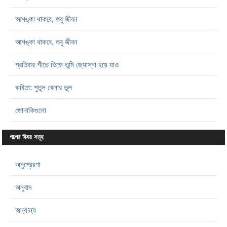
আশঙ্কা থাকবে, তবু জীবন
আশঙ্কা থাকবে, তবু জীবন
প্রতিবার শীতে ভিজে তুমি জ্যোস্না হয়ে যাও
কবিতা: পুতুল খেলার ভুল
জোনাকিগুলো
গল্পের বিষয় সমূহ
অনুপ্রেরণা
অনুবাদ
অন্যান্য