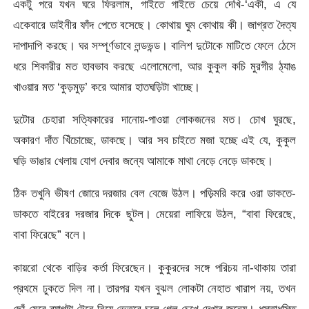
একটু পরে যখন ঘরে ফিরলাম, গাইতে গাইতে চেয়ে দেখি-‘একী, এ যে
একেবারে ডাইনীর ফাঁদ পেতে বসেছে। কোথায় ঘুম কোথায় কী। জাগ্রত দৈত্য
দাপাদাপি করছে। ঘর সম্পূর্ণভাবে লন্ডভন্ড। বালিশ দুটোকে মাটিতে ফেলে ঠেসে
ধরে শিকারীর মত হাবভাব করছে এলোমেলো, আর কুকুল কচি মুরগীর ঠ্যাঙ
খাওয়ার মত ‘কুড়মুড়’ করে আমার হাতঘড়িটা খাচ্ছে।
দুটোর চেহারা সত্যিকারের দানোয়-পাওয়া লোকজনের মত। চোখ ঘুরছে,
অকারণ দাঁত খিঁচোচ্ছে, ডাকছে। আর সব চাইতে মজা হচ্ছে এই যে, কুকুল
ঘড়ি ভাঙার খেলায় যোগ দেবার জন্যে আমাকে মাথা নেড়ে নেড়ে ডাকছে।
ঠিক তখুনি ভীষণ জোরে দরজার বেল বেজে উঠল। পড়িমরি করে ওরা ডাকতে-
ডাকতে বাইরের দরজার দিকে ছুটল। মেয়েরা লাফিয়ে উঠল, “বাবা ফিরেছে,
বাবা ফিরেছে” বলে।
কায়রো থেকে বাড়ির কর্তা ফিরেছেন। কুকুরদের সঙ্গে পরিচয় না-থাকায় তারা
প্রথমে ঢুকতে দিল না। তারপর যখন বুঝল লোকটা নেহাত খারাপ নয়, তখন
ছোঁ মেরে ব্যাগটা টেনে নিয়ে ভেতরে চলে গেল চেখে দেখার জন্যে। ধস্তাধস্তি