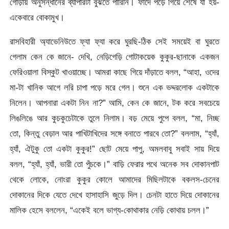
গোড়ায় অনুসন্ধানের ব্যাপারটা বুঝতে পারিনি। ফাঁদে পড়ে গিয়ে শেষে যা হয়-
একেবারে বোকামুখ।
রাসবিহারী অ্যাভেনিউতে ফ্যা ফ্যা করে ঘুরছি-ঠিক সেই সময়েই বা ঘুরতে
গেলাম কেন কে জানে- দেখি, নেড়িগেড়ি গোটাকয়েক কুকুর-ছানাকে একজন
ফেরিওয়ালা বিস্কুট খাওয়াচ্ছে। আমরা কাছে গিয়ে দাঁড়াতে বলল, “আহা, ওদের
মা-টা খানিক আগে লরি চাপা পড়ে মরে গেল। শুনে এক ভদ্দরলোক একটাকে
নিলেন। আপনারা একটা নিন না?” আমি, কেন কে জানে, টক করে সবচেয়ে
লিঙলিঙে আর কুচকুচেটাকে তুলে নিলাম। বড় মেয়ে পুপে বলল, “মা, নিচ্ছ
তো, কিন্তু বেড়াল আর পাখিটাখিদের সঙ্গে বনাতে পারবে তো?” বললাম, “হ্যাঁ,
হ্যাঁ, ঐটুকু তো একটা কুকুর!” ছোট মেয়ে পাপু, অমলবাবু সবাই সায় দিয়ে
বলল, “হ্যাঁ, হ্যাঁ, ভারী তো পুঁচকে।” বাড়ি ফেরার পথে অনেক সব দোকানপাট
থেকে লোকে, নোংরা কুকুর কোলে আমাদের মিছিলটাকে বকলস-চেনের
দোকানের দিকে যেতে দেখে হাসাহাসি জুড়ে দিল। চেনটা হাতে দিয়ে দোকানের
মালিক হেসে বললেন, “একেই বলে ভাগ্য-কোথাকার নেড়ি কোথায় চলল।”