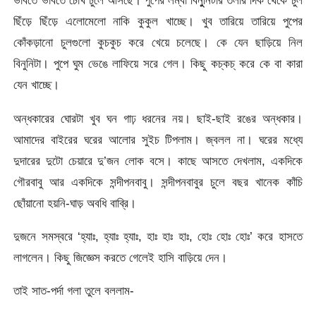
ভাবতে ভাবতে চোখ ঢুলে আসছে। পুপের লম্বা বিনুুনিটার তলার দিক থেকে চুল
ছিঁড়ে ছিঁড়ে এলোমেলো নাকি কুকুল খাচ্ছে। খুব তারিয়ে তারিয়ে পুপের
কোঁকড়ানো চুলগুলো কুচকুচ করে খেয়ে চলেছে। কে যেন ছাড়িয়ে নিল
বিনুনিটা। পুপে ঘুম ভেঙে লাফিয়ে সরে গেল। কিছু কচ্কচ্ করে কে বা কারা
যেন খাচ্ছে।
অন্ধকারের ঘোরটা খুব ঘন গাঢ় ধরনের নয়। ছাই-ছাই রঙের অন্ধকার।
আমাদের বাইরের ঘরের আলোর সুইচ টিপলাম। জ্বলল না। ঘরের মধ্যে
দুদারের দুটো চেয়ারে দু’জন লোক বসে। কাছে আসতে দেখলাম, একদিকে
গৌরবাবু আর একদিকে সন্দীপনবাবু। সন্দীপনবাবুর চুলে বছর খানেক কাঁচি
ছোঁয়ানো হয়নি-ঘাড় অবধি বাব্রি।
দুজনে সমস্বরে ‘হ্যাঃ, হ্যাঃ হ্যাঃ, হাঃ হাঃ হাঃ, হোঃ হোঃ হোঃ’ করে হাসতে
লাগলেন। কিছু জিজ্ঞেস করতে গেলেই হাসি বাড়িয়ে দেন।
তাই সাত-পর্দা গলা তুলে বললাম-