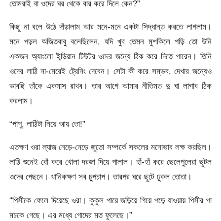
তোমরাই বা ওদের ঘর থেকে বার করে দিলে কেন?”
কিছু না বলে উঠে দাঁড়ালাম আর মনে-মনে একটা সিদ্ধান্ত করতে লাগলাম।
মনে পড়ল অজিতবাবু বলেছিলেন, যদি খুব তেমন মুশকিলে পড়ি তো উনি
একজন অ্যাংলো ইন্ডিয়ান টিউটর ওদের জন্যে ঠিক করে দিতে পারেন। তিনি
ওদের লাঠি না-মেরেই ট্রেনিং দেবেন। সেটা কী করে সম্ভব, দেখার জন্যেও
ভাবছি তাঁকে একমাস রাখব। তার আগে আমার নীতিমত দু ঘা লাগাব ঠিক
করলাম।
“পাপু, লাঠিটা নিয়ে আয় তো!”
এতক্ষণ ওরা ল্যাজ নেড়ে-নেড়ে জুতো সম্পর্কে সকলের মনোভাব লক্ষ করছিল।
লাঠি শুনেই বোঁ করে খোলা দরজা দিয়ে পালাল। হাঁ-হাঁ করে ছেলেপুলেরা ছুটল
ওদের পেছনে। খানিকক্ষণ সব চুপচাপ। তারপর ঘরে ছুটে ঢুকল তোতা।
“পিসীকে ফেলে দিয়েছে ওরা। কুকুল পায়ে জড়িয়ে গিয়ে পড়ে যাওয়ায় পিসীর পা
মচকে গেছে। এর মধ্যে গোদের মত ফুলেছে।”