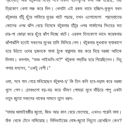
ত্রিকোণ খেলা শুরু করে দিল। খেলাটা এই রকম ভাবে হচ্ছিল-কুকুল যখন
বটুকদার হাঁটু ছুঁয়ে লাফিয়ে দূরের খাটে পড়ছে, তখন এলোমেলো প্রদ্যোতের
কোলের ওপর ঝাঁপ খেয়ে নিমেষে বটুকদার হাঁটুর ওপর সার্কাসের সিংহের মত
চার-পা জোড়া করে ছুঁয়ে ঝাঁপ দিচ্ছে খাটে। এরকম তিনকোণা ভাবে কয়েকবার
ঝাঁপাঝাঁপি হতেই সকলের মুখের হাসি মিলিয়ে গেল। বটুকদার মুখখানা ফ্যাকাশে
হয়ে উঠতে ওদের দুজনকে মাথা ঠুকে বারান্দায় বার করে দিয়ে দরজা আটকে
দিলাম। বললাম, “বড্ড লাইভলি-না?” বটুকদা গম্ভীর হয়ে গিয়েছিলেন। নিচু
গলায় বললেন, “একটু বেশী।”
ওমা, সবে গান গেয়ে শুনিয়েছেন বটুকদা-দু’ কি তিন কলি হবে-দড়াম করে দরজা
খুলে গেল। চোখগুলো বড়-বড় করে ভীষণ গোমড়া মুখে দাঁড়িয়ে পাপু একটা
নতুন জুতো সকলের নাকের সামনে তুলে ধরল-
“দাদার জামাইষষ্ঠীর জুতো, জিভ আর কান খেয়ে ফেলেছে, এখনও পরেনি দাদা।
র্যাক থেকে টেনে নামিয়েছে। দিদিভাইয়ের দোষ-জুতো নিচুতে রেখেছিল কেন?