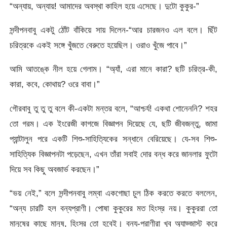
“অন্যায়, অন্যায়! আমাদের অবস্থা কাহিল হয়ে এসেছে। দুটো কুকুর-”
সন্দীপনবাবু একটু ঠোঁট বাঁকিয়ে সায় দিলেন-“আর চারজনও এল বলে। ছিঁট
চরিত্রকে একই সঙ্গে খুঁজতে বেরুতে হয়েছিল। ওরাও খুঁজে পাবে।”
আমি আতঙ্কে নীল হয়ে গেলাম। “অ্যাঁ, এরা মানে কারা? ছটি চরিত্র-কী,
কারা, কবে, কোথায়? ওরে বাবা।”
গৌরবাবু তু তু তু বলে কী-একটা মন্তর বলে, “আশ্চর্য! একথা শোনেননি? শহর
তো গরম। এক ইংরেজী কাগজে বিজ্ঞাপন দিয়েছে যে, ছটি জীবজন্তু, জামা
প্যান্টালুন পরে একটি শিশু-সাহিত্যিকের সন্ধানে বেরিয়েছে। যে-সব শিশু-
সাহিত্যিক বিজ্ঞাপনটা পড়েছেন, এখন তাঁরা সবাই দোর বন্ধ করে জানলার ফুটো
দিয়ে সব কিছু অবজার্ভ করছেন।”
“ভয় নেই,” বলে সন্দীপনবাবু লম্বা একগোছা চুল ঠিক করতে করতে বললেন,
“অন্য চারটি হল বন্যপ্রাণী। পোষা কুকুরের মত হিংস্র নয়। কুকুররা তো
মানুষের কাছে মানুষ, হিংস্র তো হবেই। বন্য-প্রাণীরা খুব অ্যাড্জাস্ট করে