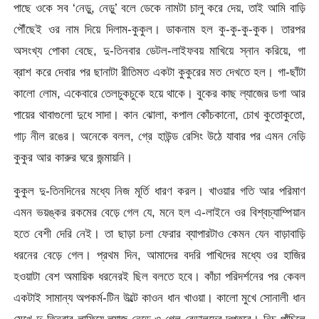
পাছে ওকে সব ‘নেড়ু, নেড়ু’ বলে ডেকে নামটা চালু করে দেয়, তাই আমি বাড়ি
পৌঁছেই ওর নাম দিয়ে দিলাম-কুকুল। ডাকনাম হল কু-কু-কু-কুক। তারপর
অসংখ্য পোকা বেছে, দু-তিনবার ডেটল-লাইফবয় মাখিয়ে স্নান করিয়ে, গা
ব্রাশ করে দেবার পর ছানাটা রীতিমত একটা কুকুরের মত দেখতে হল। গা-ছাঁটা
কালো লোম, একেবারে তেলচুকচুকে হয়ে থাকে। বুকের কাছ ল্যাজের ডগা আর
পায়ের থাবাগুলো দুধে সাদা। কান ঝোলা, কপাল কোঁচকানো, চোখ কুতোকুতো,
গাঢ় নীল রঙের। অনেকে বলল, গ্রে হাউন্ড রেসিং উঠে যাবার পর এমন নেড়ি
কুকুর আর কারুর ঘরে জন্মায়নি।
কুকুল দু-তিনদিনের মধ্যে নিজ মূর্তি ধারণ করল। খাওয়ার গতি আর পরিমাণ
এমন ভয়ঙ্কর রকমের বেড়ে গেল যে, মনে হল এ-লাইনে ওর বিশ্বচ্যাম্পিয়ান
হতে বেশী দেরি নেই। তা ছাড়া চলা ফেরার ব্যাপারটাও কেমন যেন বাড়াবাড়ি
ধরনের বেড়ে গেল। প্রথম দিন, আমাদের বদরি পাখিদের মধ্যে ওর হাজির
হওয়াটা বেশ অমায়িক ধরনেরই ছিল বলতে হবে। কাঁচা পরিদর্শনের পর কেবল
একটাই সামান্য অপকর্ম-টিন উল্টে কাওন ধান খাওয়া। কালো মুখে সোনালী ধান