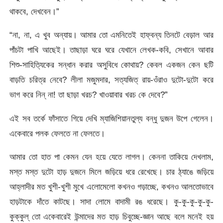
থাকবে, দেখবেন।”
“না, না, এ খুব অন্যায়। আমার তো এমনিতেই হাফ্বন্য তিনটে বেড়াল আর
পাঁচটা পাখি আছেই। তাছাড়া ঘরে ঘরে যেখানে লেখক-কবি, সেখানে আবার
শিশু-সাহিত্যিকের সন্ধান করার অসুবিধে কোথায়? কেবল একজন কেন ছটি
বাড়তি চরিত্র নেবে? লীলা মজুমদার, সত্যজিত্‌ রায়-ওঁরাও দুটো-দুটো করে
ভাগ করে নিন্ না! তা ছাড়া খরচ? খাওয়াবার খরচ কে দেবে?”
এই সব তর্কে ফাঁসাতে গিয়ে দেখি ম্যাজিশিয়ানতুল্য বন্ধু দুজন উপে গেলেন।
একেবারে পলক ফেলতে না ফেলতে।
আমার তো হাত পা কেমন যেন হয়ে যেতে লাগল। কেননা তাকিয়ে দেখলাম,
মস্ত মস্ত দুটো হাড় দুজনে মিলে জড়িয়ে ধরে রেখেছে। চার ঠ্যাঙে জড়িয়ে
আহ্লাদীর মত খুশী-খুশী মুখে এলোমেলো কখনও গড়াচ্ছে, কখনও আলতোভাবে
হাড়টাকে দাঁতে কাটছে। সাদা লোমে বাদামী রঙ ধরেছে। কু-কু-কু-কু-কু-
কুক্কুল্ তো একেবারেই উন্মাদের মত হাড় চিবুচ্ছে-জ্ঞান আছে বলে মনেই হয়