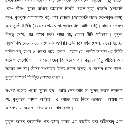
মেখে দু-তিনবার লাফিয়ে ল্যাজ নেড়ে ও গেল বেড়ালদের দপ্তরে। নিচু পাঁচিলে
চোখে ভীষণ সন্দেহ মাখিয়ে আমাদের তিনটি বেড়াল-বুড়ো কাজলি (সোনালি
চোখ, কুচকুচে লোমলোমে গা), বাঘা রামদাস (ডোরাকাটা বাঘের মত-সবুজ চোখ)
আর সুন্দরী ইউকি (ধবধবে লোমঝোলা-ল্যাজওয়ালা কটাচোখো)। বাঘা রামদাসও
কিন্তু মেয়ে, ওর বাঘের মতই বাচ্চা হয়, কেবল মিনি সাইজের। কুকুল
ল্যাজট্যাজ নেড়ে ওদের সঙ্গে ভাব জমাবার চেষ্টা করে যখন দেখল, ওদের সন্দেহ-
বাতিক মন, তখন ও চেহারা পাল্টে ফেলল। “তবে রে”-ভাবটা আনতে ওর মিনিট
খানেক লেগেছিল। এর পর ওদের তিনজনের আর বারান্দার নিচু পাঁচিলে বসা
সম্ভব হল না। নীচের বাথরুমের টিনের ছাদের বসেই যে যেরকম ভাবে পারল,
কুকুল্ সম্পর্কে বিরক্তি দেখাতে লাগল।
তখনই আমার প্রথম সন্দেহ হল। আমি কেন জানি না সন্দেহ করতে লাগলাম
যে, কুকুলকে আমরা আনিনি। ও কায়দা করে নিজে এসেছে। আমরা না
আনলেও ও আসত। পরে আরও বোঝা গেল।
কুকুল আসার কয়েকদিন পরে হঠাত্‌ আমার এক ছাত্রীর বাবা-অজিতবাবু-এসে