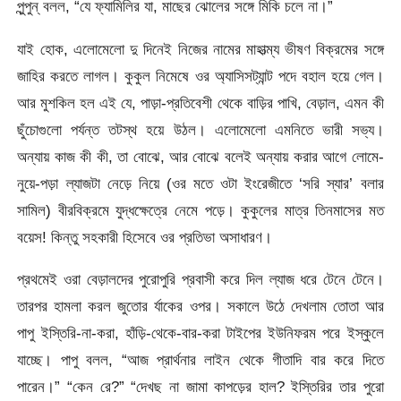
পুন্পুন্ বলল, “যে ফ্যামিলির যা, মাছের ঝোলের সঙ্গে মিকি চলে না।”
যাই হোক, এলোমেলো দু দিনেই নিজের নামের মাহাত্ম্য ভীষণ বিক্রমের সঙ্গে
জাহির করতে লাগল। কুকুল নিমেষে ওর অ্যাসিসট্যান্ট পদে বহাল হয়ে গেল।
আর মুশকিল হল এই যে, পাড়া-প্রতিবেশী থেকে বাড়ির পাখি, বেড়াল, এমন কী
ছুঁচোগুলো পর্যন্ত তটস্থ হয়ে উঠল। এলোমেলো এমনিতে ভারী সভ্য।
অন্যায় কাজ কী কী, তা বোঝে, আর বোঝে বলেই অন্যায় করার আগে লোমে-
নুয়ে-পড়া ল্যাজটা নেড়ে নিয়ে (ওর মতে ওটা ইংরেজীতে ‘সরি স্যার’ বলার
সামিল) বীরবিক্রমে যুদ্ধক্ষেত্রে নেমে পড়ে। কুকুলের মাত্র তিনমাসের মত
বয়েস! কিন্তু সহকারী হিসেবে ওর প্রতিভা অসাধারণ।
প্রথমেই ওরা বেড়ালদের পুরোপুরি প্রবাসী করে দিল ল্যাজ ধরে টেনে টেনে।
তারপর হামলা করল জুতোর র্যাকের ওপর। সকালে উঠে দেখলাম তোতা আর
পাপু ইস্তিরি-না-করা, হাঁড়ি-থেকে-বার-করা টাইপের ইউনিফরম পরে ইস্কুলে
যাচ্ছে। পাপু বলল, “আজ প্রার্থনার লাইন থেকে গীতাদি বার করে দিতে
পারেন।” “কেন রে?” “দেখছ না জামা কাপড়ের হাল? ইস্তিরির তার পুরো