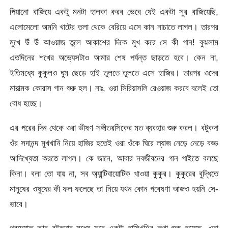
পিয়ানো বাজিয়ে একটু মনটা হালকা করব ভেবে যেই একটা সুর বাজিয়েছি,
এলোমেলো অমনি খাটের তলা থেকে বেরিয়ে এসে কান নাচাতে লাগল। তারপর
মুখে উঁ উঁ আওয়াজ তুলে আকাশের দিকে মুখ করে সে কী গান! বুঝলাম
এতদিনের শখের অভ্যেসটাও আমার শেষ পর্যন্ত ছাড়তে হবে। কেন না,
ইতিমধ্যে কুকুলও ঘুম ছেড়ে হাই তুলতে তুলতে এসে হাজির। তারপর ওদের
মারাত্মক কোরাস গান শুরু হল। নাঃ, ওরা সিরিয়াসলি রেওয়াজ করবে বলেই তো
বোধ হচ্ছে।
এর পরের দিন থেকে ওরা ভীষণ সঙ্গীতরসিকের মত ব্যবহার শুরু করল। বটুকদা
ওঁর সদানন্দ মুখখানি নিয়ে হাজির হতেই ওরা ওঁকে ঘিরে ল্যাজ নেড়ে নেড়ে বড্ড
আদিখ্যেতা করতে লাগল। কে জানে, আবার নবজীবনের গান গাইতে বলছে
কিনা। বলা তো যায় না, সব অ্যান্টিবায়োটিক খাওয়া কুকুর। কুকুরের বুদ্ধিতে
মানুষের ওষুধের কী ফল ফলেছে তা নিয়ে যখন কোন গবেষণা আজও হয়নি সে-
ভাবে।
প্রদ্যোত্‌ আর বটুকদার মধ্যে সবে একটা হাসিখুশির কথা শুরু হয়েছে, ওরা