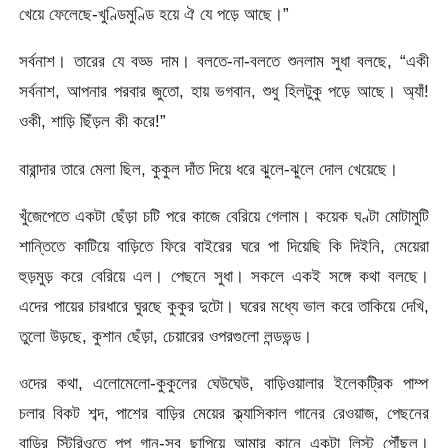
খেয়ে ফেলেছে-খুণ্ডিমুণ্ডি হয়ে ঐ যে পড়ে আছে।”
সর্বনাশ। তারের যে বড্ড দাম। বলতে-না-বলতে শুনলাম সুধা বলছে, “একী
সর্বনাশ, আপনার পরবার জুতো, হায় ভগবান, শুধু হিলটুকু পড়ে আছে। অ্যাঁ!
ওকী, শাড়ি ছিঁড়ল কী করে!”
বারান্দার তারে মেলা ছিল, কুকুল দাঁত দিয়ে ধরে ঝুলে-ঝুলে দোল খেয়েছে।
খুঁজেপেতে একটা ছেঁড়া চটি পরে কাজে বেরিয়ে গেলাম। কয়েক ঘণ্টা মোটামুটি
শান্তিতে কাটিয়ে বাড়িতে ফিরে বাইরের ঘরে পা দিয়েছি কি দিইনি, মেয়েরা
হুড়মুড় করে বেরিয়ে এল। পেছনে সুধা। সকলে একই সঙ্গে কথা বলছে।
এদের পায়ের চারধারে ঘুরছে কুকুর দুটো। ঘরের মধ্যে ভাল করে তাকিয়ে দেখি,
তুলো উড়ছে, কুশান ছেঁড়া, চেয়ারের ওপরগুলো লন্ডভন্ড।
ওদের কথা, এলোমেলো-কুকুলের ঘেউঘেউ, বাড়িওয়ালার ইলেকট্রিক পাম্প
চলার বিকট শব্দ, পাশের বাড়ির মেয়ের ক্ল্যাসিকাল গানের রেওয়াজ, পেছনের
বাড়ির স্টিরিওতে পপ্ গান-সব ছাপিয়ে আমার কানে একটা লিস্ট পৌঁছল।