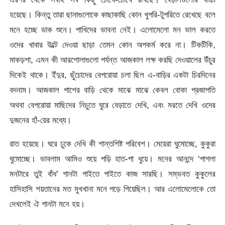
হয়েছে। কিন্তু তারা ছানাগুলোকে কাছাকাছি কোন খুপরি-টুপরিতে রেখেছে বলে
মনে হচ্ছে ডাক শুনে। পাখিদের ভাবনা নেই। এলোমেলো মন ভাল করতে
ওদের খাবার উল্টে দেওয়া ছাড়া তেমন কোন অপকর্ম করে না। টিকটিকি,
মাকড়শা, এমন কী আরশোলাগুলো পর্যন্ত আজকাল লক্ষ করছি দেওয়ালের উঁচুর
দিকেই থাকে। ইঁদুর, ছুঁচোদের বেপরোয়া চলা ছিল এ-বাড়ির একটা চিরদিনের
বদনাম। আজকাল পাশের বাড়ি থেকে মাঝে মাঝে কেবল বোকা প্রজাপতি
অথবা বেপরোয়া মাছিদের নিচুতে ঘুরে বেড়াতে দেখি, এবং মরতে দেখি ওদের
দুজনের হাঁ-য়ের মধ্যে।
রাত হয়েছে। ঘরে ঢুকে দেখি কী শান্তশিষ্ট পরিবেশ। মেয়েরা ঘুমোচ্ছে, কুকুরা
ঘুমোচ্ছে। ভাবলাম আমিও শুয়ে পড়ি হাত-পা ধুয়ে। মনের আনন্দে ‘পাগলা
মনটারে তুই বাঁধ’ গানটা গাইতে গাইতে কাজ সারছি। সম্ভবত কুকুলের
হাসিহাসি শয়তানের মত মুখখানা মনে পড়ে গিয়েছিল। আর এলোমেলোকে তো
দেখলেই ঐ গানটা মনে হয়।