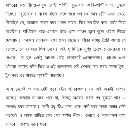
সাগরের মত নীলচে-সবুজ সেই পাখিটা বুড়োবাবা বদরি-পাখিটার গা চুলকে
দিচ্ছে। ‘বুড়োবাবা’র বয়েস বাড়ার সঙ্গে সঙ্গে ওর নখ আর ঠোঁট এমন বেড়ে
গিয়েছিল যে, আমাকে সাহস করে ‘নেল কাটার’ দিয়ে সব ঠিক করে কেটে দিতে
হয়েছিল। পাখিটাকে আর-একজন উড়ে এসে কাওন তুলে তুলে খাইয়ে দিচ্ছে
দেখলাম। একজন দোলনায় বসে দোল খাচ্ছে। খাঁচার মধ্যে তৈরি বাসায় যে
বসেছে, সে বোধহয় ডিম দেবে। এই দৃশ্যটাকে মুগ্ধ চোখে চেয়ে-চেয়ে যে
দেখছে, সে হল একটু আগের সেই হত্যাকারী-এলোমেলো। চোখের ওপর
ঝাঁকড়া লোমের ফাঁক দিয়ে ও এই ভালবাসার ছবি দেখছে আর মাঝে-মাঝে টুক-
টুক করে ওর বাহারে ল্যাজটা নাড়াচ্ছে।
আমি যেতেই ও ঘাড় হেঁট করে রইল খানিকক্ষণ। ওর এই একটা ব্যাপার
আছে। অন্যায় না-করে পারে না, কিন্তু অন্যায় করার পর বুঝতে পারে ও
অপরাধ করে বসেছে। আমি শুধু ‘ছিঃ’ বলে ওকে বেশী করে লজ্জা দেবার চেষ্টা
করতেই ও ল্যাজ গুটিয়ে চলে গেল খাটের নীচে। ওখানে ও অনেকক্ষণ বসে
ভাববে। তারপর ভুলে যাবে।