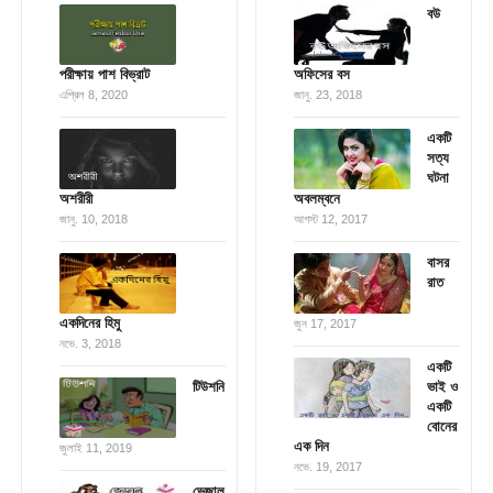
বউ
পরীক্ষায় পাশ বিভ্রাট
অফিসের বস
এপ্রিল 8, 2020
জানু. 23, 2018
একটি
সত্য
ঘটনা
অশরীরী
অবলম্বনে
জানু. 10, 2018
আগস্ট 12, 2017
বাসর
রাত
একদিনের হিমু
জুন 17, 2017
নভে. 3, 2018
একটি
টিউশনি
ভাই ও
একটি
বোনের
এক দিন
জুলাই 11, 2019
নভে. 19, 2017
ভেজাল