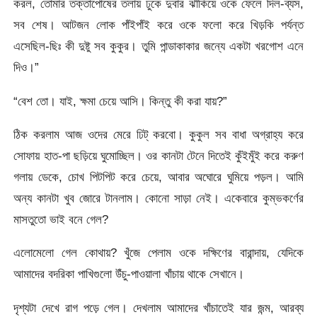
করল, তোমার তক্তাপোষের তলায় ঢুকে দুবার ঝাঁকিয়ে ওকে ফেলে দিল-ব্যস,
সব শেষ। আটজন লোক পাঁইপাঁই করে ওকে ফলো করে খিড়কি পর্যন্ত
এসেছিল-ছিঃ কী দুষ্টু সব কুকুর। তুমি পান্ডাকাকার জন্যে একটা খরগোশ এনে
দিও।”
“বেশ তো। যাই, ক্ষমা চেয়ে আসি। কিন্তু কী করা যায়?”
ঠিক করলাম আজ ওদের মেরে ঢিট্ করবো। কুকুল সব বাধা অগ্রাহ্য করে
সোফায় হাত-পা ছড়িয়ে ঘুমোচ্ছিল। ওর কানটা টেনে দিতেই কুঁইমুঁই করে করুণ
গলায় ডেকে, চোখ পিটপিট করে চেয়ে, আবার অঘোরে ঘুমিয়ে পড়ল। আমি
অন্য কানটা খুব জোরে টানলাম। কোনো সাড়া নেই। একেবারে কুম্ভকর্ণের
মাসতুতো ভাই বনে গেল?
এলোমেলো গেল কোথায়? খুঁজে পেলাম ওকে দক্ষিণের বারান্দায়, যেদিকে
আমাদের বদরিকা পাখিগুলো উঁচু-পাওয়ালা খাঁচায় থাকে সেখানে।
দৃশ্যটা দেখে রাগ পড়ে গেল। দেখলাম আমাদের খাঁচাতেই যার জন্ম, আরব্য