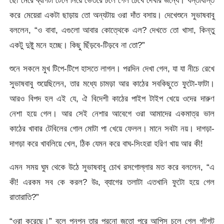
করে মেয়েরা একটা ছাড়ায় তো অন্যটায় ওরা দাঁত বসায়। দেখেশুনে সুভাষবাবু
বললেন, “ও বাবা, এগুলো আবার কোত্থেকে এল? দেখতে তো খাসা, কিন্তু
একটু দুষ্টু মনে হচ্ছে। কিছু ছিঁড়বে-টিড়বে না তো?”
শুনে সকলে মুখ টিপে-টিপে হাসতে লাগল। পরদিন দেখা গেল, যা যা নীচে রেখে
সুভাষবাবু শুয়েছিলেন, তার মধ্যে চামড়া আর কাঠের সবকিছুতে ফুটো-ফাটা।
আরও বিপদ হল এই যে, ঐ বিদেশী কাঠের পাইপ টাইপ খেয়ে ওদের দারুণ
নেশা হয়ে গেল। আর সেই নেশার আবেগে ওরা আমাদের একমাত্র ভাল
কাঠের খাবার টেবিলের গোল মোটা পা খেয়ে ফেলল। মানে সবটা নয়। দাগড়া-
দাগড়া করে খাবলিয়ে খেল, ঠিক যেমন করে বাঘ-সিংহরা হরিণ খায় আর কী!
এমন সময় ঘুম থেকে উঠে সুভাষবাবু চোখ রসগোল্লার মত করে বললেন, “এ
কী! এরকম সব কে করল? উঃ, ব্যাগের তলাটা এতখানি ফুটো হয়ে গেল
রাতারাতি?”
“ওরা করেছে।” বলে পুনপুন তার পুরনো জুতো পরে আপিস চলে গেল গটগট