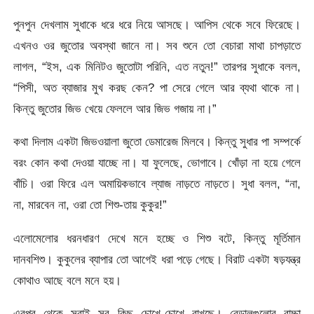
পুনপুন দেখলাম সুধাকে ধরে ধরে নিয়ে আসছে। আপিস থেকে সবে ফিরেছে।
এখনও ওর জুতোর অবস্থা জানে না। সব শুনে তো বেচারা মাথা চাপড়াতে
লাগল, “ইস, এক মিনিটও জুতোটা পরিনি, এত নতুন!” তারপর সুধাকে বলল,
“পিসী, অত ব্যাজার মুখ করছ কেন? পা সেরে গেলে আর ব্যথা থাকে না।
কিন্তু জুতোর জিভ খেয়ে ফেললে আর জিভ গজায় না।”
কথা দিলাম একটা জিভওয়ালা জুতো ডেমারেজ মিলবে। কিন্তু সুধার পা সম্পর্কে
বরং কোন কথা দেওয়া যাচ্ছে না। যা ফুলেছে, ভোগাবে। খোঁড়া না হয়ে গেলে
বাঁচি। ওরা ফিরে এল অমায়িকভাবে ল্যাজ নাড়তে নাড়তে। সুধা বলল, “না,
না, মারবেন না, ওরা তো শিশু-তায় কুকুর!”
এলোমেলোর ধরনধারণ দেখে মনে হচ্ছে ও শিশু বটে, কিন্তু মূর্তিমান
দানবশিশু। কুকুলের ব্যাপার তো আগেই ধরা পড়ে গেছে। বিরাট একটা ষড়যন্ত্র
কোথাও আছে বলে মনে হয়।
এরপর থেকে সবাই সব কিছু চোখে-চোখে রাখছে। বেড়ালগুলোর বাচ্চা