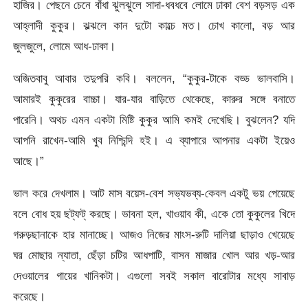
হাজির। পেছনে চেনে বাঁধা ঝুলঝুলে সাদা-ধবধবে লোমে ঢাকা বেশ বড়সড় এক
আহ্লাদী কুকুর। ঝল্ঝলে কান দুটো কাল্চে মত। চোখ কালো, বড় আর
জুলজুলে, লোমে আধ-ঢাকা।
অজিতবাবু আবার তদুপরি কবি। বললেন, “কুকুর-টাকে বড্ড ভালবাসি।
আমারই কুকুরের বাচ্চা। যার-যার বাড়িতে থেকেছে, কারুর সঙ্গে বনাতে
পারেনি। অথচ এমন একটা মিষ্টি কুকুর আমি কমই দেখেছি। বুঝলেন? যদি
আপনি রাখেন-আমি খুব নিশ্চিন্দি হই। এ ব্যাপারে আপনার একটা ইয়েও
আছে।”
ভাল করে দেখলাম। আট মাস বয়েস-বেশ সভ্যভব্য-কেবল একটু ভয় পেয়েছে
বলে বোধ হয় ছট্ফট্ করছে। ভাবনা হল, খাওয়াব কী, একে তো কুকুলের খিদে
গরুড়ছানাকে হার মানাচ্ছে। আজও নিজের মাংস-রুটি দালিয়া ছাড়াও খেয়েছে
ঘর মোছার ন্যাতা, ছেঁড়া চটির আধপাটি, বাসন মাজার খোল আর খড়-আর
দেওয়ালের গায়ের খানিকটা। এগুলো সবই সকাল বারোটার মধ্যে সাবাড়
করেছে।