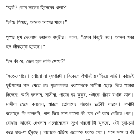
“অ্যাঁ? কোন সালের হিসেবের খাতা?”
“বেঁচে গিয়েছ, অনেক আগের খাতা।”
পুপের মুখ দেখলাম ভয়ানক গম্ভীর। বলল, “এসব কিছুই নয়। আসল খবর
হল জীবহত্যা হয়েছে।”
“সে কী রে, জেল হবে নাকি শেষে?”
“হতেও পারে। শোনো না ব্যাপারটা। বিকেলে ঐখানটায় দাঁড়িয়ে আছি। কাছেই
ফুটপাথের ঘাস খেতে ডাঃ পান্ডাকাকার খরগোশকে মাসীমা ছেড়ে দিয়ে পাহারা
দিচ্ছেন! আমি বললাম, মাসীমা, পাড়ায় বহু কুকুর, ওটাকে খাঁচায় রাখাই ভাল।
মাসীমা হেসে বললেন, মারলে তোমাদের শয়তান দুটোই মারবে। কথাটা
বলেছেন কি বলেননি, পাশ দিয়ে সাদা-কালো কী যেন শোঁ করে বেরিয়ে গেল।
বোঝার আগেই দেখলাম এলোমেলোর মুখে খরগোশটা ঝুলছে, ওটা চ্যাঁ-চ্যাঁ
করে হাত-পা ছুঁড়ছে। অনেকে চেঁচিয়ে এলোকে ধরতে গেল। সঙ্গে সঙ্গে ও কী