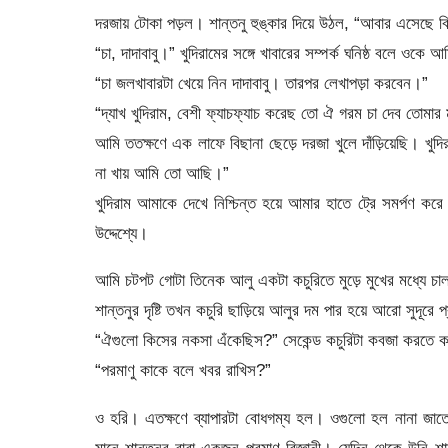
দরজায় টোকা পড়ল। শান্তনু হুঙ্কার দিয়ে উঠল, “আবার এসেছে 
“চা, দাদাবাবু।” খুদিরামের সঙ্গে খাবারের সম্পর্ক ঘনিষ্ঠ বলে ওকে
“চা জলখাবারটা খেয়ে নিন দাদাবাবু। তারপর লেখাপড়া করবেন।”
“দ্যাখ খুদিরাম, বেশী ফ্যাচফ্যাচ করেছ তো ঐ গরম চা দেব তোমার ম
আমি ততক্ষণে এক লাফে বিছানা ছেড়ে দরজা খুলে দাঁড়িয়েছি। খুদিরা
না খায় আমি তো আছি।”
খুদিরাম আমাকে দেখে নিশ্চিন্ত হয়ে আমার হাতে ট্রে সমর্পণ ক
উদ্দেশ্যে।
আমি চটপট গোটা তিনেক আলু একটা কচুরিতে মুড়ে মুখের মধ্যে চাল
শান্তনুর দৃষ্টি তখন কচুরি ছাড়িয়ে আলুর দম পার হয়ে আরো সুদূ
“ঐগুলো কিসের নকসা এঁকেছিস?” সেকেন্ড কচুরিটা কবজা করতে
“পরমাণু কাকে বলে খবর রাখিস?”
ও হরি। এতক্ষণে ব্যাপারটা বোধগম্য হল। ওগুলো হল নানা জাতে
মানে শান্তনুর বাবা একজন পরমাণু-বিজ্ঞানী। যেদিন থেকে উনি শা