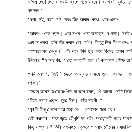
খাতির দেখে দেশের সবাই জ্বলে পুড়ে মরছে। ব্যাপারটা বুঝতে প
বললেন-”
“কথা নেই, বার্তা নেই সেদ্ধ ডিম আবার কোথা থেকে এল?”
“আকাশ থেকে পড়ল। ও’রা তখন খেতে বসেছেন রে গাধা। বিরাট ভ
এটা আপনারা কেউ দাঁড় করান তো দেখি। কিন্তু ডিম কি কখনও দ
আপনারা সব দেখুন।” এই বলে উনি ছুরি দিয়ে ডিমের তলার খানি
উঠলেন, “এ আর কী, এ তো সকলেই পারে।” কলম্বাস গোঁফে তা দি
আমি বললাম, “তুই নিজেকে কলম্বাসের সঙ্গে তুলনা করছিস। তা
গেলি।”
শান্তনু আমার কথায় কর্ণপাত না করে বলল, “ঐ কালো, মোটা ফিজ
“চিত্র নম্বর একুশ পয়েন্ট তিন। পর্যায় সারণী।”
“বুঝলি কিছু? ভাল করে পড়ে দেখ। বোঝাবার চেষ্টা কর।”
চেষ্টা করলাম। পাতা জুড়ে চৌখুপি ঘর কটা, প্রত্যেকটা ঘরের মাঝ
কিছু সংখ্যা। ইংরিজী অক্ষরগুলো বুঝতে পারলাম মৌলের রাসায়নিক