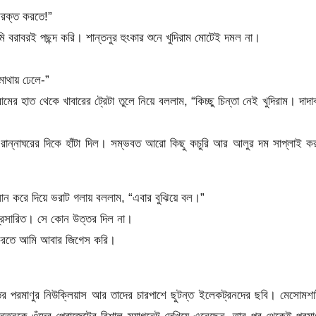
বিরক্ত করতে!”
 আমি বরাবরই পছন্দ করি। শান্তনুর হুংকার শুনে খুদিরাম মোটেই দমল না।
াথায় ঢেলে-”
মের হাত থেকে খাবারের ট্রেটা তুলে নিয়ে বললাম, “কিচ্ছু চিন্তা নেই খুদিরাম। দাদাব
রে রান্নাঘরের দিকে হাঁটা দিল। সম্ভবত আরো কিছু কচুরি আর আলুর দম সাপ্লাই ক
ান করে দিয়ে ভরাট গলায় বললাম, “এবার বুঝিয়ে বল।”
রে প্রসারিত। সে কোন উত্তর দিল না।
 করতে আমি আবার জিগেস করি।
র পরমাণুর নিউক্লিয়াস আর তাদের চারপাশে ছুটন্ত ইলেকট্রনদের ছবি। মেসোমশ
ন্তনুকে ওঁদের প্রোজেক্টের বিশাল ম্যাগনেট দেখিয়ে এনেছেন, তার পর থেকেই পরমা