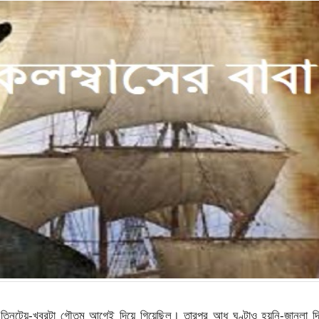
ল তিনটেয়-খবরটা গৌতম আগেই দিয়ে গিয়েছিল। তারপর আধ ঘণ্টাও হয়নি-জানলা দি