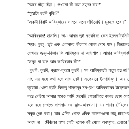
“আরে দাঁড়া দাঁড়া। দেখানো কী অত সহজে যায়?”
“পুরোটা হয়নি বুঝি?”
“একটা বিরাট আবিষ্কারের সামনে এসে দাঁড়িয়েছি। ঢুকতে হবে।”
“আবিষ্কার! হাসালি। তাও আবার তুই করেছিস! কেন ইলেকট্রিসি
“দ্যাখ বুবলু, তুই এক একসময় কীরকম বোকা মেরে যাস। বিজ্ঞানে
লেখবার জন্য-বিজ্ঞান কি আবিষ্কার না অভিশাপ। আমার আবিষ্কার
“নতুন না বলে আর আবিষ্কার কী?”
‘‘বুঝবি, বুঝবি, ক্রমে-ক্রমে বুঝবি। সব আবিষ্কারই নতুন হয় না!
নাঃ, এর সঙ্গে কথা বলে লাভ নেই। একেবারে ইমপসিব্ল। আর কো
জুতোটা খোলা হয়নি-কিন্তু শান্তনুর মনপ্রাণ আবিষ্কারের উত্ত
করে বেরিয়ে আসার পরেও আমি দেখেছি গোড়ালিতে কাদার ছোপ লে
বসে বসে দেখতে লাগলাম ওর কান্ড-কারখানা। এর পড়ার টেবিলে
সবুজ পেন্ট করা। তার এদিক থেকে ওদিক অনেকগুলো লাট্টু টাইপের
আসে না। টেবিলের ওপর গোটা দশেক বই খোলা অবস্থায়, চেয়ারে 