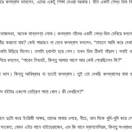
েরে কলম্বাস ভাবলেন, এদের একটু শিক্ষা দেওয়া দরকার। উনি একটা সেদ্ধ ডিম নি
োজসভা, অনেক মান্যগণ্য লোক। কলম্বাস তাঁদের একটি সেদ্ধ ডিম দেখিয়ে বলল
াঁড় করানো যায়? কেউ পারছেন না দেখে কলম্বাস বললেন, “তাহলে আমি করে দেখ
কটা উড়িয়ে দিলেন। তলাটা চ্যাপ্টা হয়ে গেল। তখন ডিম ঠিকই দাঁড়াল। সবাই 
য়ে বললেন, “পারেন নিশ্চয়ই, কিন্তু আমার আগে আর কেউ পেরেছিলেন কি?”
 ভাল। কিন্তু আবিষ্কার না হতেই কলম্বাস। তুই তো দেখছি কলম্বাসের বাবা হ
িক্স বইটার একশো তেত্রিশ পাতা খোল। কী দেখছিস?”
খানে দুটো করে ইংরিজী অক্ষর, তাদের মাথার ওপরে, নীচে, ডান দিকে খুদি-খুদি করে ল
 সংকেত, যেমন এইচ মানে হাইড্রোজেন, এম জি মানে ম্যাগনেসিয়ম, কিন্তু সংখ্যাগ