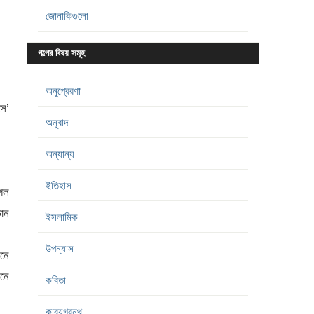
জোনাকিগুলো
গল্পের বিষয় সমূহ
অনুপ্রেরণা
সে’
অনুবাদ
অন্যান্য
ইতিহাস
গেল
চান
ইসলামিক
উপন্যাস
ছনে
মনে
কবিতা
কাব্যগ্রন্থ