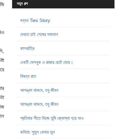
নতুন গল্প
জি
বন্ধন Ties Story
মিও
দেখতে চাই শেষের সমাধান
কালরাত্রি
লি,
্টা
একটি ফেসবুক ও রাজার ছোট মেয়ে।
য়ে
বিষন্ন রাত
তার
আশঙ্কা থাকবে, তবু জীবন
কটা
আশঙ্কা থাকবে, তবু জীবন
িউজ
াল
প্রতিবার শীতে ভিজে তুমি জ্যোস্না হয়ে যাও
কবিতা: পুতুল খেলার ভুল