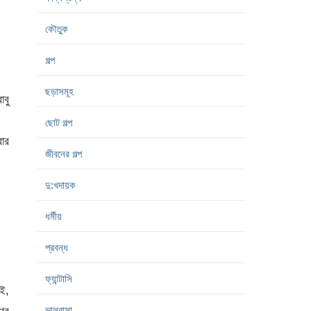
কৌতুক
গল্প
ছড়াসমূহ
াবু
ছোট গল্প
রার
জীবনের গল্প
দু:খদায়ক
ধর্মীয়
প্রবন্ধ
ফ্যান্টাসি
াই,
ভালবাসা
ণুর