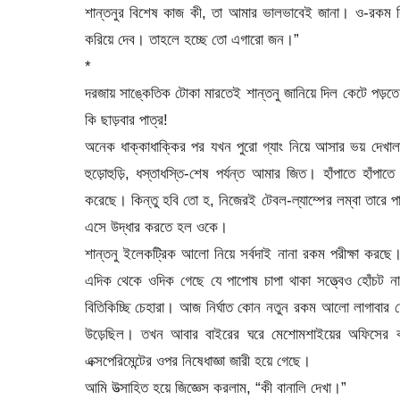
শান্তনুর বিশেষ কাজ কী, তা আমার ভালভাবেই জানা। ও-রকম ব
করিয়ে দেব। তাহলে হচ্ছে তো এগারো জন।”
*
দরজায় সাঙ্কেতিক টোকা মারতেই শান্তনু জানিয়ে দিল কেটে পড
কি ছাড়বার পাত্র!
অনেক ধাক্কাধাক্কির পর যখন পুরো গ্যাং নিয়ে আসার ভয় দেখা
হুড়োহুড়ি, ধস্তাধস্তি-শেষ পর্যন্ত আমার জিত। হাঁপাতে হাঁপা
করেছে। কিন্তু হবি তো হ, নিজেরই টেবল-ল্যাম্পের লম্বা তারে প
এসে উদ্ধার করতে হল ওকে।
শান্তনু ইলেকট্রিক আলো নিয়ে সর্বদাই নানা রকম পরীক্ষা কর
এদিক থেকে ওদিক গেছে যে পাপোষ চাপা থাকা সত্ত্বেও হোঁচট ন
বিতিকিচ্ছি চেহারা। আজ নির্ঘাত কোন নতুন রকম আলো লাগাবার চ
উড়েছিল। তখন আবার বাইরের ঘরে মেশোমশাইয়ের অফিসের কয
এক্সপেরিমেন্টের ওপর নিষেধাজ্ঞা জারী হয়ে গেছে।
আমি উত্সাহিত হয়ে জিজ্ঞেস করলাম, “কী বানালি দেখা।”