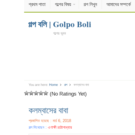
প্রথম পাতা
গল্পের বিষয়
গল্প লিখুন
আমাদের সম্পর্কে
গল্প বলি | Golpo Boli
গল্পের ভুবন
You are here:
Home
গল্প
কলম্বাসের বাবা
(No Ratings Yet)
কলম্বাসের বাবা
প্রকাশিত হয়েছে : মার্চ 6, 2018
গল্প লিখেছেন :
এণাক্ষী চট্টোপাধ্যায়