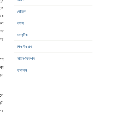
টকে
ভৌতিক
য়ে
রহস্য
ুলো
ষপথ
রোমান্টিক
ের
শিক্ষনীয় গল্প
সাইন্স-ফিকশন
োপ
্য
হাস্যরস
নে
সলে
বী
ের