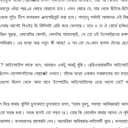
রমাণুর গুেঁড়া প্রচণ্ড জোরে ঘোরানো হবে। এমন জোরে যে, তার থেকে ছিটকে-ছি
কে সুইচ টিপে নানারকম এক্সপেরিমেন্ট করা হবে। শান্তনু সর্বদাই আমাদের এই বিষ
নাল দেবার আগেই পিএইচ ডি থিসিসটা রেডি করে ফেলেছে। তবে ও যে ঐ বোর্ডে ছবিগ
কট্রন ঘুরছে, কোনোটার ষোলটা, কোনটার সাতানব্বই, সে তো ওই ইলেকট্রনের কক্
া সোডিয়াম। এর মধ্যে আর নতুন কী আছে! এ সব তো যে-কোন ক্লাস টেনের ছেল
ঁটছে? আইসোটোপ কাকে বলে, আমরাও একটু আধটু বুঝি। রেডিওঅ্যাকটিভ আইসোট
েন মেসোমশাইদের প্রোজেক্ট দেখতে। তাঁদের মধ্যে একজন সবজান্তার মত মন্তব
গুলো বিদেশ থেকে আনা মানে ইম্পোর্টেড আইসোটোপের চেয়ে ভালো তো? শু
িল দিয়ে মাথার খুলিটা চুলকোতে চুলকোতে বলল, “দ্যাখ বুবলু, সমস্ত আবিষ্কারই আ
 এ তো সহজ কথা। সহজ বলেই তো শক্ত রে। তোর কি কোনদিন মাথায় আসত যে পৃথি
দা। কলম্বাসের ব্যাপারটা দেখ। আমেরিকা আবিষ্কার-ফাটাফাটি কান্ড। কলম্বাস