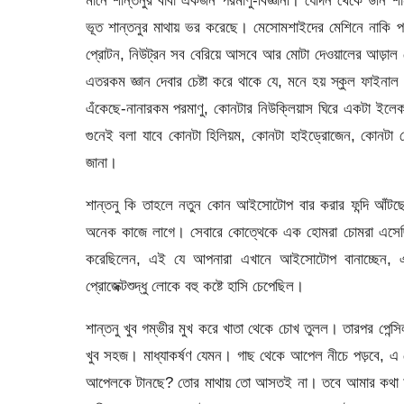
ভূত শান্তনুর মাথায় ভর করেছে। মেসোমশাইদের মেশিনে নাকি প
প্রোটন, নিউট্রন সব বেরিয়ে আসবে আর মোটা দেওয়ালের আড়াল থে
এতরকম জ্ঞান দেবার চেষ্টা করে থাকে যে, মনে হয় স্কুল ফাই
এঁকেছে-নানারকম পরমাণু, কোনটার নিউক্লিয়াস ঘিরে একটা ইলে
গুনেই বলা যাবে কোনটা হিলিয়ম, কোনটা হাইড্রোজেন, কোনট
জানা।
শান্তনু কি তাহলে নতুন কোন আইসোটোপ বার করার ফন্দি আ
অনেক কাজে লাগে। সেবারে কোত্থেকে এক হোমরা চোমরা এসেছিল
করেছিলেন, এই যে আপনারা এখানে আইসোটোপ বানাচ্ছেন, এ
প্রোজেক্টশুদ্ধু লোকে বহু কষ্টে হাসি চেপেছিল।
শান্তনু খুব গম্ভীর মুখ করে খাতা থেকে চোখ তুলল। তারপর পেন্স
খুব সহজ। মাধ্যাকর্ষণ যেমন। গাছ থেকে আপেল নীচে পড়বে,
আপেলকে টানছে? তোর মাথায় তো আসতই না। তবে আমার কথা আলা