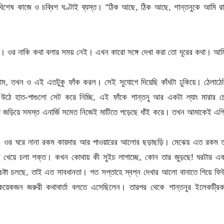
িশেষ কাজে ও চব্বিশ ঘণ্টাই ব্যস্ত। “ঠিক আছে, ঠিক আছে, শান্তনুকে আমি রা
়তে। ওর নাকি কথা বলার সময় নেই। এখন কারো সঙ্গে দেখা করা তো দূরের কথা। আ
লাম, তখন ও এই এতটুকু ফাঁক করল। সেই সুযোগে দিয়েছি কাঁধটা ঢুকিয়ে। ঠেলাঠে
তে উঠে হাত-পাগুলো সেট করে নিচ্ছি, এই ফাঁকে শান্তনু আর একটা ল্যাং মারার চেষ
া জড়িয়ে সমস্ত এনার্জি সমেত নিজেই মাটিতে পড়েছে ধাঁই করে। তখন আমাকেই এগি
ছে। ওর ঘরে নানা রকম কায়দার আর পাওয়ারের আলোর ছড়াছড়ি। মেঝেয় এত রকম 
া খেয়ে চলা শক্ত। কখন কোথায় কী সুইচ লাগাচ্ছে, কোন তার জুড়ছে! ঘরটার এ
েষ্টা চলছে, তাই এত সাবধানতা। গত সপ্তাহে স্বপ্ন দেখার আলো বানাতে গিয়ে ফ
়েকজন জরুরী কথাবার্তা বলতে এসেছিলেন। তারপর থেকে শান্তনুর ইলেকট্রিক