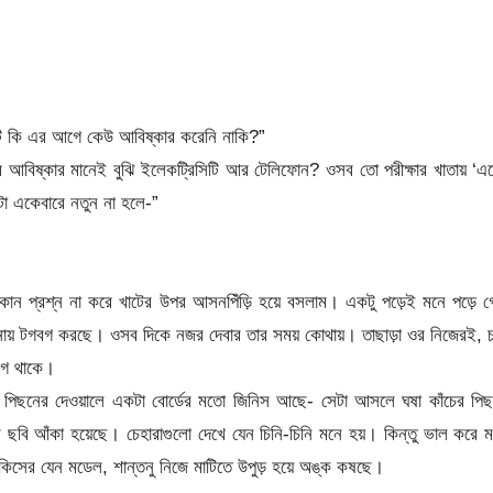
টি কি এর আগে কেউ আবিষ্কার করেনি নাকি?”
র আবিষ্কার মানেই বুঝি ইলেকট্রিসিটি আর টেলিফোন? ওসব তো পরীক্ষার খাতায় ‘এ
টা একেবারে নতুন না হলে-”
”
ন প্রশ্ন না করে খাটের উপর আসনপিঁড়ি হয়ে বসলাম। একটু পড়েই মনে পড়ে 
েজনায় টগবগ করছে। ওসব দিকে নজর দেবার তার সময় কোথায়। তাছাড়া ওর নিজেরই, 
গে থাকে।
র পিছনের দেওয়ালে একটা বোর্ডের মতো জিনিস আছে- সেটা আসলে ঘষা কাঁচের পি
 ছবি আঁকা হয়েছে। চেহারাগুলো দেখে যেন চিনি-চিনি মনে হয়। কিন্তু ভাল করে 
কিসের যেন মডেল, শান্তনু নিজে মাটিতে উপুড় হয়ে অঙ্ক কষছে।