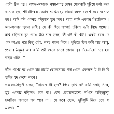
এতটা ঠিক নয়। কাপড়-জামাকে সময়-সময় যেমন ধোবাবাড়ি ঘুরিয়ে ফর্সা করে
আনতে হয়, শরীরটাকেও তেমনি মাঝেমধ্যে হাওয়া বদলে ফ্রেশ করে আনতে
হয়। আমি বলি একবার বদ্যিনাথ ঘুরে আয়। আহা আমি একবার গিয়েছিলাম।
জল-হাওয়ার তুলনা নেই। সে কী খিদে পাওয়া! চব্বিশ ঘণ্টা খিদে পাচ্ছে।
মাঝ-রাত্তিরে ঘুম ভেঙে উঠে মনে হচ্ছে, কী খাই কী খাই। একটা রাতে সে
এক কাণ্ড! ঘরে কিছু নেই, অথচ দারুণ খিদে। ঝুড়িতে ছিল কপি আর আলু,
তোদের ঠাকুমা আর আমি তাই খেতে লেগে গেলাম নুন দিয়ে-দিয়ে! মনে হল
অমৃত খাচ্ছি।’’
হঠাৎ পাশের ঘর থেকে চার-চারটে ছেলেমেয়ের গলা থেকে একসঙ্গে হি হি হি হি
হাসির শব্দ ভেসে আসে।
কবরেজ-ঠাকুর্দা বলেন, ‘‘হাসলে কী হবে? গিয়ে দ্যাখ না! আমি বলছি নিমে,
তুই একবার বদ্যিনাথ চলে যা। তোর ছেলেমেয়েদের অখিদে অগ্নিমান্দ্য
দুদ্দাড়িয়ে পালাতে পথ পাবে না। যে করে হোক, ছুটিফুটি নিয়ে চলে যা
একবার।’’