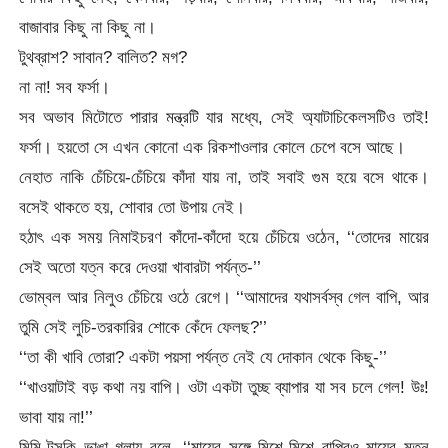
বাজাবার কিছু না কিছু না।
টুথব্রাশ? সাবান? বালিত? মগ?
না না! সব ফর্সা।
সব অভাব মিটোতে পারার মন্ত্রটি যার মধ্যে, সেই অ্যাটাচিকেলসটিও তাই!
ফর্সা। হয়তো সে এখন কোনো এক রিকশাওলার কোলে চেপে বসে আছে।
নেহাত নাকি চেঁচিয়ে-চেঁচিয়ে কাঁদা যায় না, তাই সবাই গুম হয়ে বসে থাকে।
বসেই থাকতে হয়, শোবার তো উপায় নেই।
হঠাৎ এক সময় নিমাইচরণ কাঁদো-কাঁদো হয়ে চেঁচিয়ে ওঠেন, ‘‘তোদের মায়ের
সেই অতো যত্ন করে দেওয়া খাবারটা পর্যন্ত-’’
ভোম্বল আর নিলুও চেঁচিয়ে ওঠে রেগে। ‘‘আমাদের যথাসর্বস্ব গেল বাপি, আর
তুমি সেই লুচি-তরকারির শোকে কেঁদে ফেলছ?’’
‘‘তা কী খাবি তোরা? একটা পয়সা পর্যন্ত নেই যে দোকান থেকে কিছু-’’
‘‘খাওয়াটাই বড় কথা নয় বাপি। ওটা একটা তুচ্ছ ব্যাপার যা সব চলে গেল! উঃ!
ভাবা যায় না!’’
মিমি-টুসকি ভাঙা গলায় বলে, ‘‘মায়ের সঙ্গে মিশে-মিশে বাপিরও মায়ের মতন