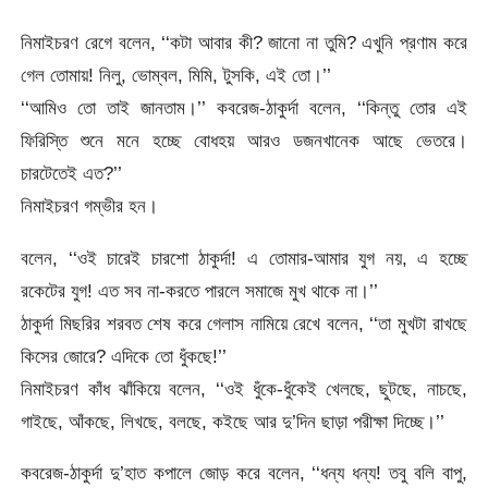
নিমাইচরণ রেগে বলেন, ‘‘কটা আবার কী? জানো না তুমি? এখুনি প্রণাম করে
গেল তোমায়! নিলু, ভোম্বল, মিমি, টুসকি, এই তো।’’
‘‘আমিও তো তাই জানতাম।’’ কবরেজ-ঠাকুর্দা বলেন, ‘‘কিন্তু তোর এই
ফিরিস্তি শুনে মনে হচ্ছে বোধহয় আরও ডজনখানেক আছে ভেতরে।
চারটেতেই এত?’’
নিমাইচরণ গম্ভীর হন।
বলেন, ‘‘ওই চারেই চারশো ঠাকুর্দা! এ তোমার-আমার যুগ নয়, এ হচ্ছে
রকেটের যুগ! এত সব না-করতে পারলে সমাজে মুখ থাকে না।’’
ঠাকুর্দা মিছরির শরবত শেষ করে গেলাস নামিয়ে রেখে বলেন, ‘‘তা মুখটা রাখছে
কিসের জোরে? এদিকে তো ধুঁকছে!’’
নিমাইচরণ কাঁধ ঝাঁকিয়ে বলেন, ‘‘ওই ধুঁকে-ধুঁকেই খেলছে, ছুটছে, নাচছে,
গাইছে, আঁকছে, লিখছে, বলছে, কইছে আর দু’দিন ছাড়া পরীক্ষা দিচ্ছে।’’
কবরেজ-ঠাকুর্দা দু’হাত কপালে জোড় করে বলেন, ‘‘ধন্য ধন্য! তবু বলি বাপু,