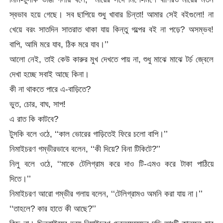
স্বভাব হয়ে গেছে। সব ছাপিয়ে শুধু খাবার চিন্তা! আমার সেই বইগুলো! না
খেয়ে বরং সাতদিন সাতরাত থাকা যায় কিন্তু গল্পের বই না পড়ে? অসম্ভব!
বাপি, আমি মরে যাব, ঠিক মরে যাব।’’
আলো নেই, তাই কেউ কারুর মুখ দেখতে পায় না, শুধু মাঝে মাঝে টর্চ জ্বেলে
দেখা হচ্ছে সবাই আছে কিনা।
কী না থাকতে পারে এ-বাড়িতে?
ভুত, চোর, বাঘ, সাপ!
এ রাত কি কাটবে?
টুসকি বলে ওঠে, ‘‘কাল ভোরের গাড়িতেই ফিরে চলো বাপি।’’
নিমাইচরণ গম্ভীরভাবে বলেন, ‘‘কী দিয়ে? বিনা টিকিটে?’’
নিলু বলে ওঠে, ‘‘মাকে টেলিগ্রাম করে দাও টি-এমও করে টাকা পাঠিয়ে
দিতে।’’
নিমাইচরণ আরো গম্ভীর গলায় বলেন, ‘‘টেলিগ্রামও অমনি করা যায় না।’’
‘‘তাহলে? কার হাতে কী আছে?’’