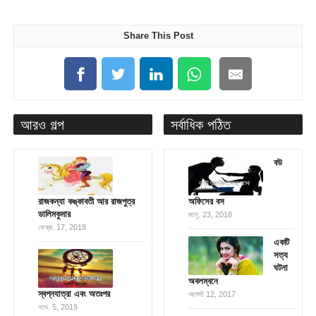
Share This Post
আরও গল্প
সর্বাধিক পঠিত
বউ
রাজকন্যা কঙ্কাবতী আর রাজপুত্র
অফিসের বস
ডালিমকুমার
জানু. 23, 2018
ফেব্রু. 17, 2018
একটি
সত্য
ঘটনা
অবলম্বনে
স্বপ্নযাত্রা এবং অতঃপর
আগস্ট 12, 2017
নভে. 5, 2019