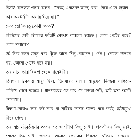
নিমাই ক্লান্ত গলায় বলেন, ‘‘সবই একসঙ্গে আছে বাবা, নিয়ে এসে জ্বাল।
আর অ্যাটাচিটা আমায় দিয়ে যা।’’
দেবে তো কিন্তু কোথা থেকে?
জিনিসের সেই হিমালয় পর্বতটি কোথায় নামানো হয়েছে। কোন গেটের ধারে?
কোন দালানে?
টর্চ নিয়ে তন্ন-তন্ন করে খুঁজে আসে নিলু-ভোম্বল। নেই। কোনো দালানে
নয়, কোনো গেটের ধারে নয়।
তার মানে তারা রিকশা থেকে নামেইনি।
তিনখানা রিকশায় মানুষ ছিল, তিনখানায় মাল। মানুষেরা নিজেরা লাফিয়ে-
লাফিয়ে নেমে পড়েছে। মালপত্রের তো আর সে-ক্ষমতা নেই, তাই তারা বসেই
থেকেছে।
রিকশাওলারাও আর কষ্ট করে না নামিয়ে আবার তাদের বয়ে-বয়েই উল্টোমুখো
ফিরে গেছে।
তার মানে-দ্বিতীয়বার পরবার মত জামাটামা কিছু নেই। খাবারটাবার কিছু নেই,
শোবার কিছু নেই, খেলবার, পড়বার, শোনবার, লিখবার, আঁকবার, সাজবার,