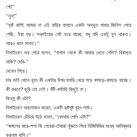
গো!’’
‘‘নুন!’’
‘‘হ্যাঁ বাপি! আমরা না এই বাড়ির বাগানে একটা অদ্ভুত খাবার জিনিস পেয়ে
গেছি, ইয়া বড়। সব্‌বাইয়ের পেট ভরে যাচ্ছে, শুধু যদি একটু নুন থাকত।
আরও ভাল লাগত।’’
নিমাইচরণ ভয় পেয়ে বলেন, ‘‘বাগান থেকে কী আবার খেতে গেলি? বিষাক্ত
নাকি? দেখি-’’
দেখেন গিয়ে।
চার ভাই বোনে বৃহৎ কী একটার উপর হুমড়ি খেয়ে পড়ে কামড়ে-কামড়ে খাচ্ছে।
কী করবে? ছুরি তো নেই। বঁটি-কাটারি কিছুই না।
কিন্তু কী ওটা?
নিমাইচরণ অবলোকন করেন, একটি হৃষ্টপুষ্ট বৃহৎ লাউ।
নিমাইচরণ চেঁচিয়ে উঠে বলেন, ‘‘কোথায় পেলি এটা?’’
‘‘জঙ্গলের ধারে-শশা কি পেয়েরা-টেয়ারা খুঁজতে গিয়ে হিজিবিজির মধ্যে আবিষ্কার
করলাম বাপি।’’