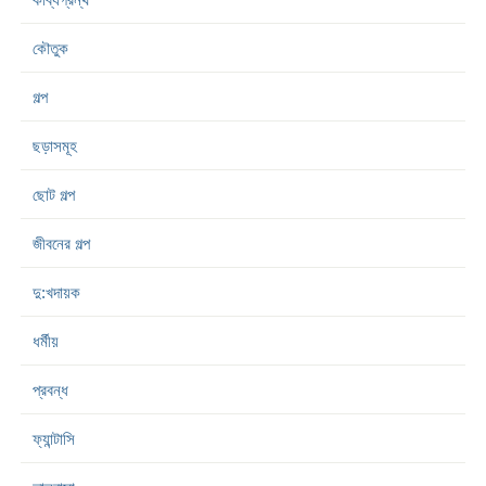
কৌতুক
গল্প
ছড়াসমূহ
ছোট গল্প
জীবনের গল্প
দু:খদায়ক
ধর্মীয়
প্রবন্ধ
ফ্যান্টাসি