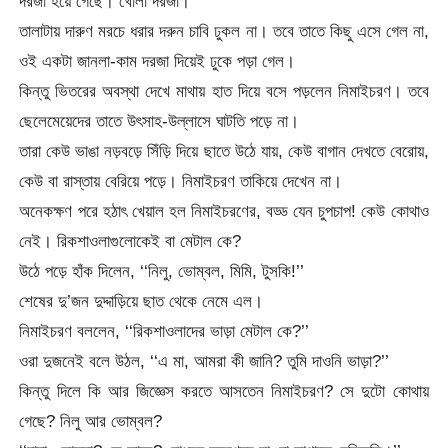
দরজা হয়ে গেছে। খোলা দরজা।
তালাটায় দারুণ মরচে ধরার দরুন চাবি ঢুকল না। তবে তাতে কিছু এসে গেল না,
ওই একটা জানলা-কাম দরজা দিয়েই ঢুকে পড়া গেল।
কিন্তু ভিতরের অবস্থা দেখে মাথায় হাত দিয়ে বসে পড়লেন নিমাইচরণ। তবে
ছেলেমেয়েদের তাতে উৎসাহ-উল্লাসে ঘাটতি পড়ে না।
তারা কেউ ভাঙা নড়বড়ে সিঁড়ি দিয়ে ছাতে উঠে যায়, কেউ বাগান দেখতে বেরোয়,
কেউ বা রাস্তায় বেরিয়ে পড়ে। নিমাইচরণ তাকিয়ে দেখেন না।
অনেকক্ষণ পরে হঠাৎ খেয়াল হল নিমাইচরণের, বড্ড যেন চুপচাপ! কেউ কোথাও
নেই। রিকশাওলাগুলোকেই বা মেটাল কে?
উঠে পড়ে হাঁক দিলেন, ‘‘নিলু, ভোম্বল, মিমি, টুসকি!’’
শেষের দু’জন দুদ্দাড়িয়ে ছাত থেকে নেমে এল।
নিমাইচরণ বললেন, ‘‘রিকশাওলাদের ভাড়া মেটাল কে?’’
ওরা দুজনেই বলে উঠল, ‘‘এ মা, আমরা কী জানি? তুমি দাওনি ভাড়া?’’
কিন্তু দিলে কি আর জিজ্ঞেস করতে আসতেন নিমাইচরণ? সে দুটো কোথায়
গেছে? নিলু আর ভোম্বল?