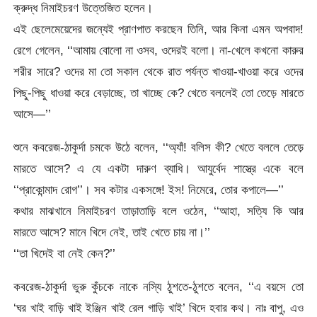
ক্রুদ্ধ নিমাইচরণ উত্তেজিত হলেন।
এই ছেলেমেয়েদের জন্যেই প্রাণপাত করছেন তিনি, আর কিনা এমন অপবাদ!
রেগে গেলেন, ‘‘আমায় বোলো না ওসব, ওদেরই বলো। না-খেলে কখনো কারুর
শরীর সারে? ওদের মা তো সকাল থেকে রাত পর্যন্ত খাওয়া-খাওয়া করে ওদের
পিছু-পিছু ধাওয়া করে বেড়াচ্ছে, তা খাচ্ছে কে? খেতে বললেই তো তেড়ে মারতে
আসে—’’
শুনে কবরেজ-ঠাকুর্দা চমকে উঠে বলেন, ‘‘অ্যাঁ! বলিস কী? খেতে বললে তেড়ে
মারতে আসে? এ যে একটা দারুণ ব্যাধি। আযুর্বেদ শাস্ত্রে একে বলে
‘‘প্রাকোন্মাদ রোগ’’। সব কটার একসঙ্গে! ইস! নিমেরে, তোর কপালে—’’
কথার মাঝখানে নিমাইচরণ তাড়াতাড়ি বলে ওঠেন, ‘‘আহা, সত্যি কি আর
মারতে আসে? মানে খিদে নেই, তাই খেতে চায় না।’’
‘‘তা খিদেই বা নেই কেন?’’
কবরেজ-ঠাকুর্দা ভুরু কুঁচকে নাকে নস্যি ঠুশতে-ঠুশতে বলেন, ‘‘এ বয়সে তো
‘ঘর খাই বাড়ি খাই ইঞ্জিন খাই রেল গাড়ি খাই’ খিদে হবার কথ। নাঃ বাপু, এও