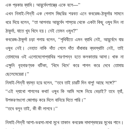
এক প্রকার ব্যাধি। আয়ুর্বেদশাস্ত্রে একে বলে—’’
এখন নিমাই-গিন্নী এক গেলাস মিছরির শরবত এনে কবরেজ-ঠাকুর্দার সামনে
ধরে দিয়ে বলেন, ‘‘তা আপনার আয়ুর্বেদ শাস্তর থেকে একটা কিছু ওষুধ দিন না
ঠাকুর্দা, যাতে খুব খিদে হয়। নেই তেমন ওষুধ?’’
কবরেজ-ঠাকুর্দা চড়া গলায় বলেন, ‘‘পৃথিবীতে এমন ব্যাধি নেই, আয়ুর্বেদে যার
ওষুধ নেই। নেহাত নাকি দাঁত গেলে দাঁত বাঁধাবার ব্যবস্থাটা নেই, তাই
তোমাদের ওই এলোমেলোপ্যাথির শরণাপন্ন হতে কলকাতায় আসা। খাক না
এক্ষুনি বৃহদারণ্যক বটিকা, ‘খিদে খিদে’ করে পাগল করে দেবে তোমায়
ছেলেমেয়েরা।’’
নিমাই-গিন্নী ব্যস্ত হয়ে বলেন, ‘‘তবে তাই চারটি দিন বাপু! আছে সঙ্গে?’’
‘‘এই দ্যাখো পাগলের কথা! ওষুধ কি আমি সঙ্গে নিয়ে বেড়াই? তবে হ্যাঁ,
উপকরণগুলো জোগাড় করে দিলে বানিয়ে দিতে পারি।’’
‘‘তবে বলুন তাই, কী কী লাগবে।’’
নিমাই-গিন্নী আশা-ভরসা-মাখা মুখে তাকান কবরেজ দাদাশ্বশুরের মুখের পানে।