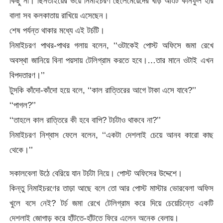
কিছু না। ছিনতাইয়ের ভয়ে নিমাইচরণ ছেলেমেয়েদের ঘড়ি আংটি কানফুল হার
বালা সব কলকাতায় রাখিয়ে এসেছেন।
শেষ পর্যন্ত থাকার মধ্যে এই টর্চটি।
নিমাইচরণ পাথর-পাথর গলায় বলেন, ‘‘ওটাকেই পোস্ট অফিসে জমা রেখে
অবস্থা জানিয়ে বিনা পয়সায় টেলিগ্রাম করতে হবে।…তার মানে ওটাই এখন
বিপদতারণ।’’
টুসকি কাঁদো-কাঁদো হয়ে বলে, ‘‘কাল রাত্তিরের আগে টাকা এসে যাবে?’’
‘‘পাগল?’’
‘‘তাহলে কাল রাত্তিরে কী হবে বাপি? টর্চটাও থাকবে না?’’
নিমাইচরণ নিশ্বাস ফেলে বলেন, ‘‘একটা দেশলাই চেয়ে আনব কারো কাছ
থেকে।’’
সকালবেলা উঠে বেরিয়ে যান টর্চটা নিয়ে। পোস্ট অফিসের উদ্দেশে।
কিন্তু নিমাইচরণের তাড়া আছে বলে তো আর পোস্ট মাস্টার ভোরবেলা অফিস
খুলে বসে নেই? টর্চ জমা রেখে টেলিগ্রাম করে দিয়ে চেয়েচিন্তে একটি
দেশলাই জোগাড় করে হাঁটতে-হাঁটতে ফিরে এলেন অনেক বেলায়।