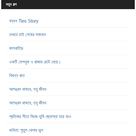
নতুন গল্প
বন্ধন Ties Story
দেখতে চাই শেষের সমাধান
কালরাত্রি
একটি ফেসবুক ও রাজার ছোট মেয়ে।
বিষন্ন রাত
আশঙ্কা থাকবে, তবু জীবন
আশঙ্কা থাকবে, তবু জীবন
প্রতিবার শীতে ভিজে তুমি জ্যোস্না হয়ে যাও
কবিতা: পুতুল খেলার ভুল