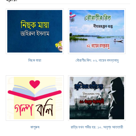
অনুরূপ গল্প
নিছক মায়া
বৌরাণীর বিল: ০২. নায়েব বসন্তবাবু
কাপুরুষ
রাত্রি যখন গভীর হয়: ১০. অদৃশ্য আততায়ী