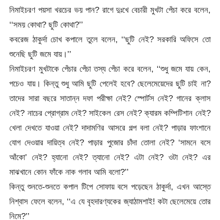
নিমাইচরণ পয়সা খরচের ভয় পান? রাগে দুঃখে বেচারী মুখটা পেঁচা করে বলেন,
‘‘সময় কোথা? ছুটি কোথা?’’
কবরেজ ঠাকুর্দা চোখ কপালে তুলে বলেন, ‘‘ছুটি নেই? সরকারি অফিসে তো
শুনেছি ছুটি জমে যায়।’’
নিমাইচরণ মুখটাকে পেঁচার পেঁচা তস্য পেঁচা করে বলেন, ‘‘শুধু জমে যায় কেন,
পচেও যায়। কিন্তু শুধু আমি ছুটি পেলেই হবে? ছেলেমেয়েদের ছুটি চাই না?
তাদের সারা বছরে সাতান্ন দফা পরীক্ষা নেই? স্পোর্টস নেই? গানের ক্লাস
নেই? নাচের প্রোগ্রাম নেই? সাইকেল রেস নেই? ক্যারম কম্পিটিশান নেই?
খেলা দেখতে যাওয়া নেই? দাদামণির আসরে গল্প বলা নেই? পাড়ার ফাংশানে
যোগ দেওয়ার দায়িত্ব নেই? পাড়ার পুজোর চাঁদা তোলা নেই? ‘সামনে বসে
আঁকো’ নেই? হ্যানো নেই? ত্যানো নেই? এটা নেই? ওটা নেই? এর
মাঝখানে কোন ফাঁকে নাক গলাব আমি বলো?’’
কিন্তু শুনতে-শুনতে কপাল টিপে সোফায় বসে পড়েছেন ঠাকুর্দা, এখন আস্তে
নিশ্বাস ফেলে বলেন, ‘‘এ যে বৃহদারণ্যকের জ্যাঠামশাই! কটা ছেলেমেয়ে তোর
নিমে?’’