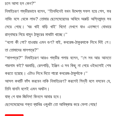
চলে আসা হল কেন?’’
নিমাইচরণ গম্ভীরভাবে বলেন, ‘‘তিনদিনেই যখন উদ্দেশ্য সফল হয়ে গেল, ফর
নাথিং বসে থেকে লাভ? তোমার ছেলেমেয়েদের অখিদে অরুচি অগ্নিমান্দ্য সব
সেরে গেছে। ‘ঘর খাই বাড়ি খাই’ খিদে! দেখগে যাও এতক্ষণে বোধহয়
রান্নাঘরে গিয়ে বামুন ঠাকুরের মাথাটা খাচ্ছে।’’
‘‘বলো কী গো? হাওয়ার এমন গুণ? যাই, কবরেজ-ঠাকুরদাকে লিখে দিই গে।
তা তোমাদের মালপত্র?’’
‘‘মালপত্র?’’ নিমাইচরণ আরও গম্ভীর গলায় বলেন, ‘‘সে সব আর আনতে
পারলাম কই? ঘরবাড়ি, রেলগাড়ি, ইঞ্জিন এ সব কিছু না পেয়ে ওইগুলোই শেষ
করতে হয়েছে। এটাও লিখে দিতে পারো কবরেজ-ঠাকুর্দাকে।’’
আসল কথাটি ফাঁস করবেন নাকি নিমাইচরণ? করলেই গিন্নী বলে বসবেন যে,
তিনি যাননি বলেই এমন অঘটন।
যাক্ গে যাক জিনিস! কিনলে আবার হবে।
ছেলেমেয়েদের শক্ত ব্যাধির ওষুধটা তো আবিষ্কার করে ফেলা গেছে!