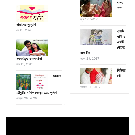
বাসর
রাত
জুন 17, 2017
নামাযের সুঘ্রাণ
মে 13, 2020
একটি
ভাই ও
একটি
বোনের
এক দিন
মধ্যবিত্ত ভালোবাসা
নভে. 19, 2017
মার্চ 19, 2019
সিনিয়র
বৌ
জারুল
আগস্ট 11, 2017
চৌধুরীর মানিক জোড়: ১৪. পুলিশ
ফেব্রু. 29, 2020