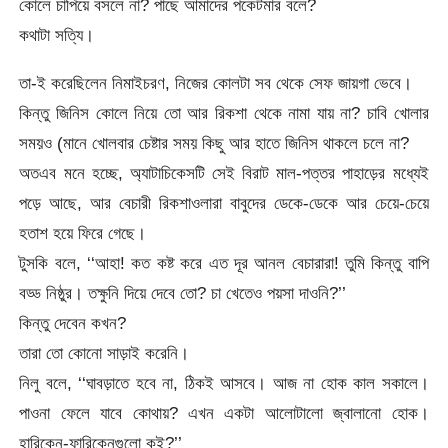
কোলে চাপিয়ে বসলে না? পাছে আমাদের পকেটমার বলে?
কথাটা সত্যি।
তা-ই করেছিলেন নিমাইচরণ, নিজের কোলটা সব থেকে সেফ জায়গা ভেবে।
কিন্তু জিনিস কোলে নিয়ে তো আর রিকশা থেকে নামা যায় না? চাবি খোলার
সময়ও (মানে খোলবার চেষ্টার সময় কিছু আর হাতে জিনিস থাকলে চলে না?
অতএব মনে হচ্ছে, অ্যাটাচিকেসটি সেই বিরাট মাল-পত্তর পাহাড়ের মধ্যেই
পড়ে আছে, আর বেচারী রিকশাওলারা বাবুদের ডেকে-ডেকে আর চেয়ে-চেয়ে
হতাশ হয়ে ফিরে গেছে।
টুসকি বলে, ‘‘আহা! কত কষ্ট করে এত দূর আনল বেচারারা! তুমি কিন্তু বাপি
বড্ড নিষ্ঠুর। তক্ষুনি দিয়ে দেবে তো? চা খেতেও পয়সা দাওনি?’’
কিন্তু দেবেন কখন?
তারা তো কোনো সাড়াই করেনি।
নিলু বলে, ‘‘ঘাবড়াতে হবে না, ঠিকই আসবে। আজ না হোক কাল সকালে।
পাওনা ফেলে যাবে কোথায়? এখন একটা আলোটালো জ্বালানো হোক।
হারিকেন-ফারিকেনগুলো কই?’’