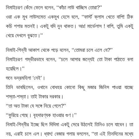
নিমাইচরণ কেঁদে ফেলে বলেন, ‘‘কাঁচা লাউ খাচ্ছিস তোরা?’’
ওরা এক মুখ লাউসমেত একমুখ হেসে বলে, ‘‘ফার্স্ট ক্লাস খেতে বাপি! ঠিক
কচি শশার মতনই। একটু যদি নুন থাকত। আঃ! মার্ভেলাস ! বাপি, তুমি একটু
খেয়ে দেখলে বুঝতে।’’
নিমাই-গিন্নী আকাশ থেকে পড়ে বলেন, ‘‘তোমরা চলে এলে যে?’’
নিমাইচরণ গম্ভীরভাবে বলেন, ‘‘চলে আসার জন্যেই তো টাকা পাঠাতে বলা
হয়েছিল।’’
শুনে ভদ্রমহিলা ‘নেই’।
তিনি ভাবছিলেন, ওখানে বোধহয় কোনো কিছু মজার জিনিস পাওয়া যাচ্ছে
শস্তা-শস্তা। তাই টাকার দরকার।
‘‘তা অত টাকা যে সঙ্গে নিয়ে গেলে?’’
‘‘ফুরিয়ে গেছে। বৃহদারণ্যক হাওয়ার গুণ।’’
নিমাই-গিন্নীর ইচ্ছে ছিল দিদিমা একটু সেরে উঠলেই তিনিও চলে যাবেন। তা
নয়, এরাই চলে এল। ধ্যাৎ! বেজার গলায় বললেন, ‘‘তা এই তিনদিনের মধ্যে