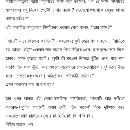
দাঁড়ানো মাত্রই প্রায় ধিক্কারের গলায় বলে উঠলেন, ‘‘কী রে নিমে, সংসারের
মালপত্তর শুধু নিজের পেটেই চালান করিস? ছেলেমেয়েগুলোকে স্রেফ হাওয়া
খাইয়ে রাখিয়?’’
এই অভাবিত আক্রমণে নিমাইচরণ থতমত খেয়ে বলেন, ‘‘তার মানে?’’
‘‘মানে? মানে জিজ্ঞেস করছিস?’’ কবরেজ-ঠাকুর্দা জোর গলায় বলেন, ‘‘বাড়িতে
বড় আয়না নেই? একবার তার সামনে গিয়ে দাঁড়িয়ে এসে ছেলেপুলেগুলোর দিকে
তাকা। মানে বুঝতে পারবি। অ্যাঁ! কী কাণ্ড! নিজের ভুঁড়ির ওপর থাক-থাক
বাড়তি তিন থাক ভুঁড়ি, আর ওগুলো একেবারে শ্বেত-চামচিকে। ফুঁ দিলে উড়ে
যাবে। চামচিকেরও অধম। কাঠঠোকরা, পাটকাঠি, ফড়িং।’’
এমন অপমানে কার না রাগ হয়?
তার ওপর আবার ওই শ্বেত-চামচিকে কাঠঠোকরা, পাটকাঠি আর ফড়িংরা
কবরেজ-ঠাকুর্দার সামনেই বাবার সেই ‘তিন থাকের’ দিকে দৃষ্টিপাত করে
একযোগে হাসি চালিয়ে যাচ্ছে। হি হি হি হি! খি খি খি খি।
পিত্তি জ্বলে গেল।