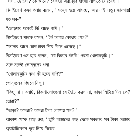
‘‘দাদা, ছোড়দা? কে জানে? বোধহয় অরণ্যের হাওয়া লাগাতে বেরিয়েছি।’’
নিমাইচরণ কড়া গলায় বলেন, ‘‘সন্ধে হয়ে আসছে, আর এই নতুন জায়গায়!
যত সব-’’
‘‘ছোড়দার পকেটে টর্চ আছে বাপি।’’
নিমাইচরণ থমকে বলেন, ‘‘টর্চ আবার কোথায় পেল?’’
‘‘আসার আগে চোদ্দ টাকা দিয়ে কিনে এনেছে।’’
নিমাইচরণ গুম হয়ে বলেন, ‘‘তা কিনবে বইকি! পয়সা খোলামকুচি।’’
সঙ্গে সঙ্গেই ভোম্বলের গলা।
‘‘খোলামকুচির কথা কী হচ্ছে বাপি?’’
ভোম্বলের পিছনে নিলু।
‘‘কিছু না। বলছি, রিকশাওলাগুলো যে হৈচৈ করল না, ভাড়া মিটিয়ে দিল কে?
তোরা?’’
‘‘ভাড়া? আমরা? আমরা টাকা কোথায় পাব?’’
আকাশ থেকে প়ড়ে ওরা, ‘‘তুমি আমাদের কাছ থেকে সকলের সব টাকা তোমার
অ্যাটাচিকেসে পুরে নিয়ে নিজের