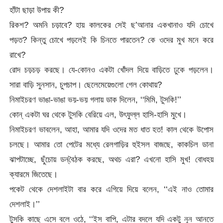
হাঁটা ছাড়া উপায় কী?
রিকশ? অমনি চড়াবে? হায় কালকের সেই ছ’আনার একখানাও যদি চোখে
পড়ত? কিন্তু চোখে পড়লেই কি চিনতে পারতেন? কে ওদের মুখ মনে করে
রাখে?
রোদ চড়চড় করছে। যে-কোনও একটা খোঁদল দিয়ে বাড়িতে ঢুকে পড়লেন।
সারা বাড়ি সুনসান, চুপচাপ। ছেলেমেয়েগুলো গেল কোথায়?
নিমাইচরণ ভাঙা-ভাঙা ভয়-ভয় গলায় ডাক দিলেন, ‘‘মিমি, টুসকি!’’
কোন্ একটা ঘর থেকে টুসকি বেরিয়ে এল, উৎফুল্ল হাসি-হাসি মুখে।
নিমাইচরণ ভাবলেন, আহা, আমার যদি ওদের মত ধাত হত! কাল থেকে উপোস
চলছে। আমার তো পেটের মধ্যে রেলগাড়ির হুইসল বাজছে, কাকচিল ডানা
ঝাপটাচ্ছে, ছুঁচোয় ডন্‌বৈঠক করছে, অথচ এরা? এখনো হাসি মুখ! বোধহয়
ক্যারমে জিতেছে।
পকেট থেকে দেশলাইটা বার করে এগিয়ে দিয়ে বলেন, ‘‘এই নাও তোমার
দেশলাই।’’
টুসকি কাছে এসে বলে ওঠে, ‘‘ইস বাপি, এটার বদলে যদি একটু নুন আনতে