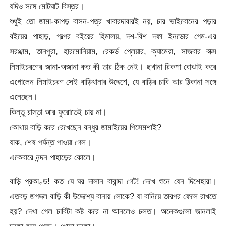
যদিও সঙ্গে মোটঘাট বিস্তর।
শুধুই তো জামা-কাপড় বাসন-পত্র খাবারদাবারই নয়, চার ভাইবোনের পড়ার
বইয়ের পাহাড়, গল্পের বইয়ের হিমালয়, দশ-বিশ দফা ইনডোর গেম-এর
সরঞ্জাম, তানপুরা, হারমোনিয়াম, রেকর্ড প্লেয়ার, ক্যামেরা, সাজবার বাক্স
নিমাইচরণের জানা-অজানা কত কী তার ঠিক নেই। ছখানা রিকশা বোঝাই করে
এগোলেন নিমাইচরণ সেই বাড়িখানার উদ্দেশে, যে বাড়ির চাবি আর ঠিকানা সঙ্গে
এনেছেন।
কিন্তু রাস্তা আর ফুরোতেই চায় না।
কোথায় বাড়ি করে রেখেছেন বন্ধুর জামাইয়ের পিসেমশাই?
যাক, শেষ পর্যন্ত পাওয়া গেল।
একেবারে নন্দন পাহাড়ের কোলে।
বাড়ি প্রকাণ্ড! কত যে ঘর দালান বারান্দা গেট! দেখে শুনে যেন দিশেহারা।
এতবড় জগদ্দল বাড়ি কী উদ্দেশ্যে বানায় লোকে? যা বানিয়ে তারপর ফেলে রাখতে
হয়? দেখা গেল চাবিটা কষ্ট করে না আনলেও চলত। অনেকগুলো জানলাই