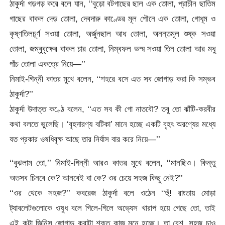
ঠাকুর্দা গড়গড় করে বলে যান, ‘‘বুড়ো বটগাছের ছাল এক তোলা, প্রাচীন ছাতিম
গাছের বাকল দেড় তোলা, দেবদারু কাণ্ডের মূল পৌনে এক তোলা, গোধূম ও
কৃষ্ণতিলচূর্ণ সওয়া তোলা, অর্জুনছাল আধ তোলা, অনন্তমূল শুষ্ক সওয়া
তোলা, জম্বুবৃক্ষের বাকল চার তোলা, নিম্বফল ভস্ম সওয়া তিন তোলা আর মধু
পাঁচ তোলা একত্রে নিয়ে—’’
নিমাই-গিন্নী কাতর মুখে বলেন, ‘‘শহরে বসে এত সব জোগাড় করা কি সম্ভব
ঠাকুর্দা?’’
ঠাকুর্দা উদাত্ত কণ্ঠে বলেন, ‘‘এত সব কী গো নাতবৌ? তবু তো ঝাঁটি-করবীর
কথা বলতে ভুলেছি। ‘বৃহদারণ্য বটিকা’ মানে হচ্ছে একটি বৃহৎ অরণ্যের মধ্যে
যত প্রকার ওষধিবৃক্ষ আছে তার নির্যাস বার করে নিয়ে—’’
‘‘বুঝলাম তো,’’ নিমাই-গিন্নী আরও কাতর মুখে বলেন, ‘‘মানছিও। কিন্তু
অতসব চিনবে কে? আনবেই বা কে? ওর চেয়ে সহজ কিছু নেই?’’
‘‘ওর থেকে সহজ?’’ কবরেজ ঠাকুর্দা বলে ওঠেন ‘‘হুঁ! রাংতায় মোড়া
ট্যাবলেটগুলোকে ওষুধ বলে গিলে-গিলে অভ্যেস খারাপ হয়ে গেছে তো, তাই
এই কটা জিনিস জোগাড় করাটা শক্ত কাজ মনে হচ্ছে। তা বেশ, সহজ চাও