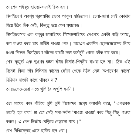
তা শেষ পর্যন্ত হাওয়া-বদলই ঠিক হল।
নিমাইচরণ অবশ্য প্রথমটায় ভেবে আকুল হচ্ছিলেন। চেনা-জানা নেই কোথায়
গিয়ে উঠব ঠিক নেই, কিন্তু হয়ে গেল ম্যানেজ।
নিমাইচরণের এক বন্ধুর জামাইয়ের পিসেমশাইয়ের দেওঘরে একটা বাড়ি আছে,
বলা-কওয়া করে তার চাবিটা পাওয়া গেল। অতএব একদিন ছেলেমেয়েদের নিয়ে
রওনা দিলেন নিমাইচরণ তাঁদের বাষট্টি দফা কর্মসূচী থেকে ফাঁক বার করে।
শেষ মুহূর্তে এক দুঃখের ঘটনা ঘটায় নিমাই-গিন্নীর যাওয়া হল না। ঠিক এই
দিনেই কিনা তাঁর দিদিমার কানের ফোঁড়া পেকে উঠল সেই ‘অপারেশন কালে’
দিদিমার নাতনি কাছে থাকবে না?
তা ছেলেমেয়েরা এতে খুশি বৈ অখুশি হয়নি।
ওরা মায়ের কান বাঁচিয়ে চুপি চুপি নিজেদের মধ্যে বলাবলি করে, ‘‘একরকম
ভালই হল বাবা! মা তো সেই সদা-সর্বদা ‘খাওয়া খাওয়া’ করে পিছু-পিছু ধাওয়া
করত। এ বেশ নির্ভয়ে বেড়িয়ে বেড়ানো যাবে।’’
বেশ নিশ্চিন্তেই এসে হাজির হল ওরা।