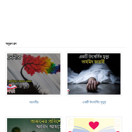
অনুরূপ গল্প
নয়ননীর
একটি উৎসর্গিত মৃত্যু