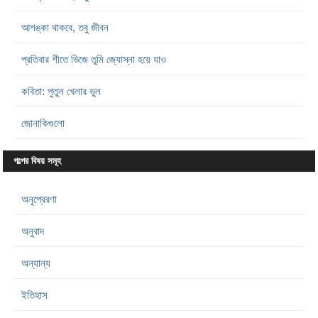
আশঙ্কা থাকবে, তবু জীবন
প্রতিবার শীতে ভিজে তুমি জ্যোস্না হয়ে যাও
কবিতা: পুতুল খেলার ভুল
জোনাকিগুলো
গল্পের বিষয় সমূহ
অনুপ্রেরণা
অনুবাদ
অন্যান্য
ইতিহাস