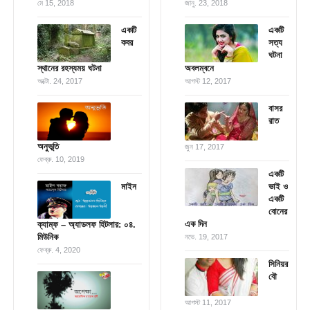
মে 15, 2018
জানু. 23, 2018
এক‌টি
একটি
কবর
সত্য
ঘটনা
স্থানের রহস্যময় ঘটনা
অবলম্বনে
অক্টো. 24, 2017
আগস্ট 12, 2017
বাসর
রাত
অনুভূতি
জুন 17, 2017
ফেব্রু. 10, 2019
একটি
মাইন
ভাই ও
একটি
বোনের
এক দিন
ক্যাম্ফ – অ্যাডলফ হিটলার: ০৪.
মিউনিক
নভে. 19, 2017
ফেব্রু. 4, 2020
সিনিয়র
বৌ
আগস্ট 11, 2017