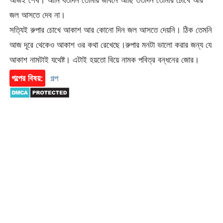
আজই শেষ। আমি যতদিন তোমার জীবনে আছি ততদিন তোমার চোখে আর
জল আসতে দেব না।
সত্যিই রুপার চোখে আকাশ আর কোনো দিন জল আসতে দেয়নি। ঠিক তেমনি
আজ দূরে থেকেও আকাশ ওর কথা রেখেছে।রুপার মনটা ভালো করার জন্য যে
আকাশ নামটাই যথেষ্ট। এটাই হয়তো বিয়ে নামক পবিত্র বন্ধনের জোর।
গল্পের বিষয়:
গল্প