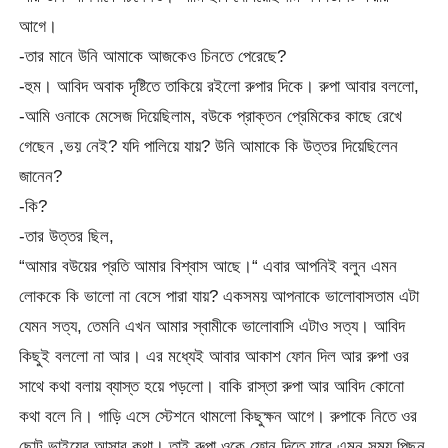
আগে।
-তার মানে উনি আমাকে আজকেও চিনতে পেরেছে?
-হুম। আবিদ অবাক দৃষ্টিতে তাকিয়ে রইলো রুপার দিকে। রুপা আবার বললো,
-আমি ওনাকে মেসেজ দিয়েছিলাম, বউকে প্রাক্তন প্রেমিকের কাছে রেখে
গেছেন ,ভয় নেই? যদি পালিয়ে যায়? উনি আমাকে কি উত্তর দিয়েছিলেন
জানেন?
-কি?
-তার উত্তর ছিল,
“আমার বউয়ের প্রতি আমার বিশ্বাস আছে।“ এবার আপনিই বলুন এমন
লোককে কি ভালো না বেসে পারা যায়? একসময় আপনাকে ভালোবাসতাম এটা
যেমন সত্য, তেমনি এখন আমার স্বামীকে ভালোবাসি এটাও সত্য। আবিদ
কিছুই বললো না আর। এর মধ্যেই আবার আকাশ ফোন দিল আর রুপা ওর
সাথে কথা বলায় ব্যাস্ত হয়ে পড়লো। বাকি রাস্তা রুপা আর আবিদ কোনো
কথা বলে নি। গাড়ি এসে স্টেশনে থামলো কিছুক্ষন আগে। রুপাকে নিতে ওর
ছোট ভাইয়ের আসার কথা। তাই রুপা ওকে ফোন দিতে যাবে এমন সময় পিছন