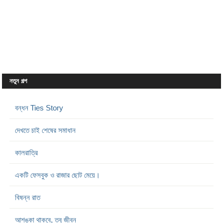
নতুন গল্প
বন্ধন Ties Story
দেখতে চাই শেষের সমাধান
কালরাত্রি
একটি ফেসবুক ও রাজার ছোট মেয়ে।
বিষন্ন রাত
আশঙ্কা থাকবে, তবু জীবন