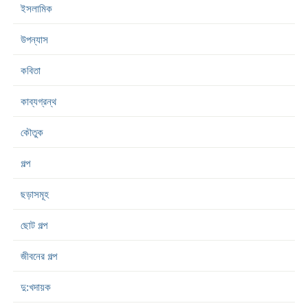
ইসলামিক
উপন্যাস
কবিতা
কাব্যগ্রন্থ
কৌতুক
গল্প
ছড়াসমূহ
ছোট গল্প
জীবনের গল্প
দু:খদায়ক