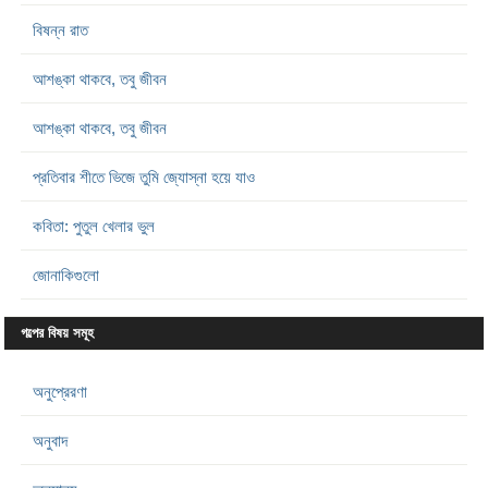
বিষন্ন রাত
আশঙ্কা থাকবে, তবু জীবন
আশঙ্কা থাকবে, তবু জীবন
প্রতিবার শীতে ভিজে তুমি জ্যোস্না হয়ে যাও
কবিতা: পুতুল খেলার ভুল
জোনাকিগুলো
গল্পের বিষয় সমূহ
অনুপ্রেরণা
অনুবাদ