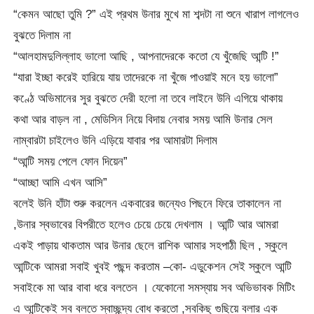
“কেমন আছো তুমি ?” এই প্রথম উনার মুখে মা শব্দটা না শুনে খারাপ লাগলেও
বুঝতে দিলাম না
“আলহামদুলিল্লাহ ভালো আছি , আপনাদেরকে কতো যে খুঁজেছি আন্টি !”
“যারা ইচ্ছা করেই হারিয়ে যায় তাদেরকে না খুঁজে পাওয়াই মনে হয় ভালো”
কণ্ঠে অভিমানের সুর বুঝতে দেরী হলো না তবে লাইনে উনি এগিয়ে থাকায়
কথা আর বাড়ল না , মেডিসিন নিয়ে বিদায় নেবার সময় আমি উনার সেল
নাম্বারটা চাইলেও উনি এড়িয়ে যাবার পর আমারটা দিলাম
“আন্টি সময় পেলে ফোন দিয়েন”
“আচ্ছা আমি এখন আসি”
বলেই উনি হাঁটা শুরু করলেন একবারের জন্যেও পিছনে ফিরে তাকালেন না
,উনার স্বভাবের বিপরীতে হলেও চেয়ে চেয়ে দেখলাম । আন্টি আর আমরা
একই পাড়ায় থাকতাম আর উনার ছেলে রাশিক আমার সহপাঠী ছিল , স্কুলে
আন্টিকে আমরা সবাই খুবই পছন্দ করতাম –কো- এডুকেশন সেই স্কুলে আন্টি
সবাইকে মা আর বাবা ধরে বলতেন । যেকোনো সমস্যায় সব অভিভাবক মিটিং
এ আন্টিকেই সব বলতে স্বাচ্ছন্দ্য বোধ করতো ,সবকিছু গুছিয়ে বলার এক