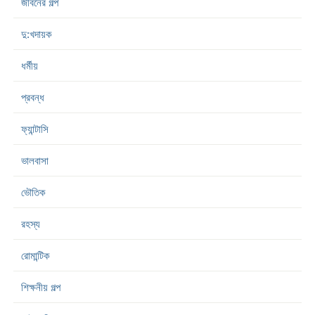
জীবনের গল্প
দু:খদায়ক
ধর্মীয়
প্রবন্ধ
ফ্যান্টাসি
ভালবাসা
ভৌতিক
রহস্য
রোমান্টিক
শিক্ষনীয় গল্প