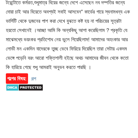
টরেন্টোতে কর্মরত,শুধুমাত্র বিয়ের জন্যে দেশে এসেছেন নব দম্পতির জন্যে
দোয়া চাই আর বিয়েতে অবশ্যই সবাই আসবেন” কার্ডের গায়ে স্বনামধন্য এক
ভার্সিটি থেকে দুজনের পাশ করা দেখে বুঝতে কষ্ট হয় না পরিচয়ের সূত্রটা
হয়তো সেখানেই ।আচ্ছা আমি কি অন্যকিছু আশা করেছিলাম ? প্রকৃতি যে
মাঝেমধ্যে ভয়ংকর প্রতিশোধ নেয় ভুলে গিয়েছিলাম! আমাদের অহংকার আর
লোভী মন একদিন যাদেরকে তুচ্ছ ভেবে ফিরিয়ে দিয়েছিল তারা সেটায় একদম
ভেঙ্গে পড়েনি বরং আরো শক্তিশালী হইছে অথচ আমাদের জীবন থেকে কতো
কি হারিয়ে গেছে শুধু আমরাই অনুভব করতে পারছি ।
গল্পের বিষয়:
গল্প