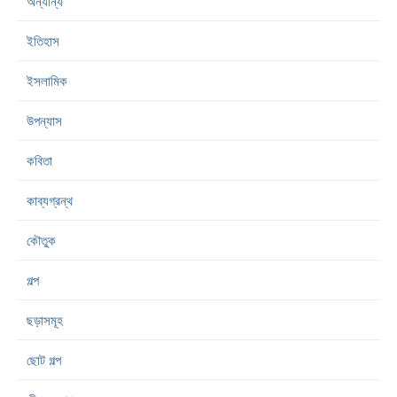
অন্যান্য
ইতিহাস
ইসলামিক
উপন্যাস
কবিতা
কাব্যগ্রন্থ
কৌতুক
গল্প
ছড়াসমূহ
ছোট গল্প