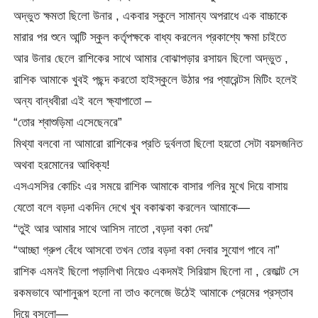
অদ্ভুত ক্ষমতা ছিলো উনার , একবার স্কুলে সামান্য অপরাধে এক বাচ্চাকে
মারার পর শুনে আন্টি স্কুল কর্তৃপক্ষকে বাধ্য করলেন প্রকাশ্যে ক্ষমা চাইতে
আর উনার ছেলে রাশিকের সাথে আমার বোঝাপড়ার রসায়ন ছিলো অদ্ভুত ,
রাশিক আমাকে খুবই পছন্দ করতো হাইস্কুলে উঠার পর প্যারেন্টস মিটিং হলেই
অন্য বান্ধবীরা এই বলে ক্ষ্যাপাতো –
“তোর শ্বাশুড়িমা এসেছেনরে”
মিথ্যা বলবো না আমারো রাশিকের প্রতি দুর্বলতা ছিলো হয়তো সেটা বয়সজনিত
অথবা হরমোনের আধিক্য!
এসএসসির কোচিং এর সময়ে রাশিক আমাকে বাসার গলির মুখে দিয়ে বাসায়
যেতো বলে বড়দা একদিন দেখে খুব বকাঝকা করলেন আমাকে—
“তুই আর আমার সাথে আসিস নাতো ,বড়দা বকা দেয়”
“আচ্ছা গ্রুপ বেঁধে আসবো তখন তোর বড়দা বকা দেবার সুযোগ পাবে না”
রাশিক এমনই ছিলো পড়ালিখা নিয়েও একদমই সিরিয়াস ছিলো না , রেজাল্ট সে
রকমভাবে আশানুরূপ হলো না তাও কলেজে উঠেই আমাকে প্রেমের প্রস্তাব
দিয়ে বসলো—