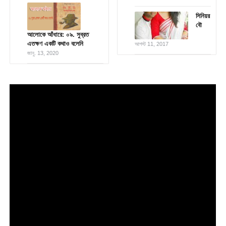
সিনিয়র
বৌ
আলোকে আঁধারে: ০৯. সুব্রত
এতক্ষণ একটি কথাও বলেনি
আগস্ট 11, 2017
জানু. 13, 2020