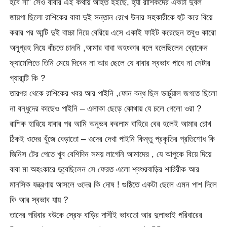
হবে না” সেও বাবার এই কথায় আহত হইছে, হ্যাঁ রাশিকদের একটা দুর্বল
জায়গা ছিলো রাশিকের বাবা দুই সন্তান রেখে উনার সহকারীকে হুট করে বিয়ে
করার পর আন্টি দুই বাচ্চা নিয়ে বেরিয়ে এসে একাই ফাইট করেছেন তবুও কারো
অনুগ্রহ নিয়ে বাঁচতে চাননি ,আমার বাবা অহংকার বলে বলেছিলেন ব্রোকেন
ফ্যামেলিতে তিনি মেয়ে দিবেন না আর ছেলে যে বাবার স্বভাব পাবে না সেটার
গ্যারান্টি কি ?
তারপর থেকে রাশিকের খবর আর পাইনি ,ফোন বন্ধ ছিল ভার্চুয়াল জগতে ছিলো
না বন্ধুদের কাছেও পাইনি – এলাকা ছেড়ে কোথায় যে চলে গেলো ওরা ?
রাশিক হারিয়ে যাবার পর আমি অনুভব করলাম বাহিরে বের হলেই আমার চোখ
ঠিকই ওদের খুঁজে বেড়াতো – ওদের দেখা পাইনি কিন্তু প্রকৃতির প্রতিশোধ কি
জিনিস টের পেতে খুব বেশিদিন সময় লাগেনি আমাদের , যে আপুকে বিয়ে দিয়ে
বাবা মা অহংকারে ডূবেছিলেন সে ফেরত এলো শ্বশুরবাড়ির শারিরীক আর
মানসিক যন্ত্রণায় আসলে ওদের কি দোষ ! গুষ্ঠিতে একটা ছেলে এমন পাশ দিলে
কি আর স্বভাব যায় ?
তাদের পরিবার বউকে স্রেফ বাড়ির দাসীই ভাবতো আর দুলাভাই পরিবারের