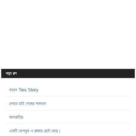
নতুন গল্প
বন্ধন Ties Story
দেখতে চাই শেষের সমাধান
কালরাত্রি
একটি ফেসবুক ও রাজার ছোট মেয়ে।