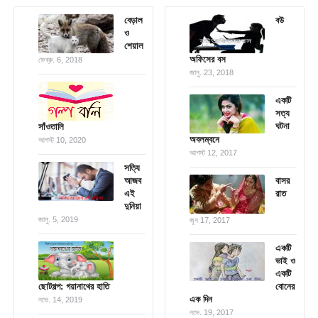
বেড়াল
বউ
ও
শেয়াল
অফিসের বস
ফেব্রু. 6, 2018
জানু. 23, 2018
একটি
সত্য
ঘটনা
সাঁওতালি
অবলম্বনে
আগস্ট 10, 2020
আগস্ট 12, 2017
সত্যি
আজব
বাসর
এই
রাত
দুনিয়া
জানু. 5, 2019
জুন 17, 2017
একটি
ভাই ও
একটি
ছোটগল্প: গয়ানাথের হাতি
বোনের
এক দিন
নভে. 14, 2019
নভে. 19, 2017