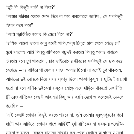
“তুই কি কিছুই বলবি না লিয়া?”
“আমার পরিবার তোকে মেনে নিবে না আর বাবাকেতো জানিস , সে সবকিছুই
হিসাব কষে করে”
“আমি প্রতিষ্ঠিত হলেও কি মেনে নিবে না?”
“রাশিক আমরা ভালো বন্ধু হয়েই থাকি,অন্য চিন্তা মাথা থেকে ঝেড়ে দে”
মুখে বললেও আমি কিন্তু রাশিককে পছন্দই করতাম কিন্তু আমার বাবাকে
চিনতাম বলে চুপ থাকতাম , চার ভাইবোনের জীবনের সবকিছুই সে ছক করে
রেখেছে –এর বাহিরে পা ফেলার সাহস আমার ছিলো না বলেই চুপ থাকতাম,
আমাদের দুই বোনকে নিয়ে বাবার স্বপ্ন ছিলো আকাশকুসুম । ছুটিছাটায় দেখা
হতো না বলে রাশিক দুইবেলা রাস্তার মোড়ে এসে দাঁড়িয়ে থাকতো ,যথারীতি
ইন্টারেও রাশিকের রেজাল্ট আহামরি কিছু আর হয়নি দেখে ও কলেজেই ভেংগে
পড়েছিল –
“এই রেজাল্ট তোমার কিছুই করতে পারবে না, তুমি তোমার স্বপ্নপুরণের পথে
হাঁটো আর আমিতো তোমার পাশে আছিই” হ্যাঁ রাশিকের মা সবসময় পজেটিভ
ভাবনা ভাবতেন , স্কুলে সামান্য নাম্বার কম পেলে যেখানে আমাদের মায়েরা