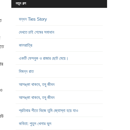
নতুন গল্প
।
বন্ধন Ties Story
ি
দেখতে চাই শেষের সমাধান
া
কালরাত্রি
িতে
একটি ফেসবুক ও রাজার ছোট মেয়ে।
ার
বিষন্ন রাত
আশঙ্কা থাকবে, তবু জীবন
নও
আশঙ্কা থাকবে, তবু জীবন
প্রতিবার শীতে ভিজে তুমি জ্যোস্না হয়ে যাও
বউ
কবিতা: পুতুল খেলার ভুল