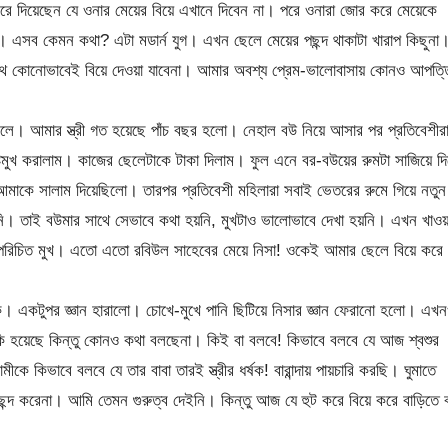
করে দিয়েছেন যে ওনার মেয়ের বিয়ে এখানে দিবেন না। পরে ওনারা জোর করে মেয়েকে
। এসব কেমন কথা? এটা মডার্ন যুগ। এখন ছেলে মেয়ের পছন্দ থাকাটা খারাপ কিছুনা
 সাথে কোনোভাবেই বিয়ে দেওয়া যাবেনা। আমার অবশ্য প্রেম-ভালোবাসায় কোনও আপত্ত
। আমার স্ত্রী গত হয়েছে পাঁচ বছর হলো। নেহাল বউ নিয়ে আসার পর প্রতিবেশীর
টিমুখ করালাম। কাজের ছেলেটাকে টাকা দিলাম। ফুল এনে বর-বউয়ের রুমটা সাজিয়ে দ
াকে সালাম দিয়েছিলো। তারপর প্রতিবেশী মহিলারা সবাই ভেতরের রুমে গিয়ে নতুন
নি। তাই বউমার সাথে সেভাবে কথা হয়নি, মুখটাও ভালোভাবে দেখা হয়নি। এখন খাওয়
পরিচিত মুখ। এতো এতো রবিউল সাহেবের মেয়ে নিসা! ওকেই আমার ছেলে বিয়ে করে
 একটুপর জ্ঞান হারালো। চোখে-মুখে পানি ছিটিয়ে নিসার জ্ঞান ফেরানো হলো। এখ
ি হয়েছে কিন্তু কোনও কথা বলছেনা। কিই বা বলবে! কিভাবে বলবে যে আজ শ্বশুর
 কিভাবে বলবে যে তার বাবা তারই স্ত্রীর ধর্ষক! বারান্দায় পায়চারি করছি। ঘুমাতে
ন্দ করেনা। আমি তেমন গুরুত্ব দেইনি। কিন্তু আজ যে হুট করে বিয়ে করে বাড়িতে 