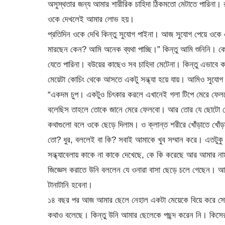
অসুস্থতার জন্য আমার শারীরিক চাহিদা ঠিকমতো মেটাতে পারিনা।
ওকে দেখলেই আমার লোভ হয়।
প্রতিদিন ওকে দেখি কিন্তু সুযোগ পাইনা। আজ সুযোগ পেয়ে ও
মারছেন কেন? আমি অনেক ব্যথা পাচ্ছি।” কিন্তু আমি শুনিনি। 
যেতে পারিনা। বউয়ের কাছেও সব চাহিদা মেটেনা। কিন্তু এভাবে
মেয়েটা কোচিং থেকে আসতে একটু সন্ধ্যা হয়ে যায়। আমিও সুযোগ
“একদম চুপ। একটুও চিৎকার করলে এখানেই গলা টিপে মেরে ফেল
বলেছিস তাহলে তোকে জানে মেরে ফেলবো। আর তোর যে ছোটো ব
কথাগুলো বলে ওকে ছেড়ে দিলাম। ও ক্লান্ত শরীরে খোঁড়াতে খোঁড়া
তো? ধুর, বললেই বা কি? সবাই আমাকে খুব সম্মান করে। এতটুকু
সন্ধ্যাবেলায় কাকে না কাকে দেখেছে, কে কি করেছে আর আমার ন
জিজ্ঞেস করাতে উনি বললেন যে ওনারা বাসা ছেড়ে চলে গেছেন। আ
টানাটানি হবেনা।
১৪ বছর পর আজ আমার ছেলে নেহাল একটা মেয়েকে বিয়ে করে সোজ
কথাও বলেছে। কিন্তু উনি আমার ছেলেকে পছন্দ করেন নি। কিসে