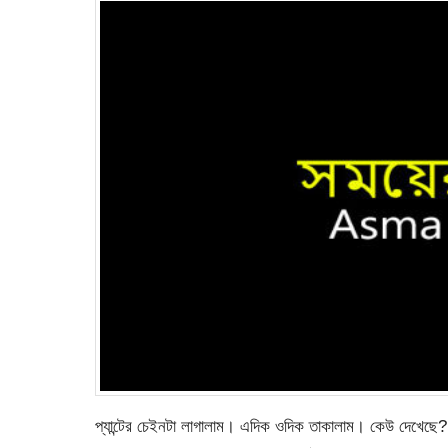
প্যান্টের চেইনটা লাগালাম। এদিক ওদিক তাকালাম। কেউ দেখেছে? 