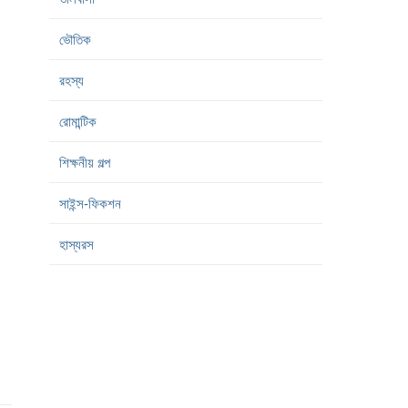
ভৌতিক
রহস্য
রোমান্টিক
শিক্ষনীয় গল্প
সাইন্স-ফিকশন
হাস্যরস