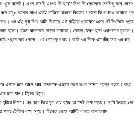
ে খুলে বলেনি। এখন ভাবছি এরপর কি হবে? নিসা কি নেহালকে সবকিছু বলে দেবে?
া বলে তবুও বউমার সাথে একই বাড়িতে থাকবো কিভাবে? বউমা কি কখনও আমাকে শ্বশ
 করবে। ওর এই ঘৃণা নিয়ে আমি কিভাবে এই বাড়িতে থাকবো? এমন পরিস্থিতিতে পড়ার
কাল হলো। বউমা রান্নাঘরে নাস্তা বানাচ্ছে। নেহাল ফ্রেশ হতে ওয়াশরুশে ঢুকলো।
 উঠে পেছনে সরে গেলো। ওর চোখেমুখে ভয়। আমি ওর দিকে এগোচ্ছি আর ওর ভয়
করে এখানে চলে আসে আর আপনাকে এভাবে দেখে তখন অনেক প্রশ্ন করবে। বাধ্য
েকে চলে যান। প্লিজ উঠুন।
ঘুরিয়ে নিলো। ওর চোখ দিয়ে ঘৃণা বের হচ্ছে তা স্পষ্ট দেখা যাচ্ছে। আমি উত্তর পেয়
রে খাবার টেবিলে বসে আছে। নীরবতা ভেঙে আমিই বলতে শুরুকরলাম,