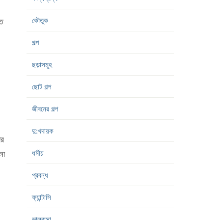
কৌতুক
ে
গল্প
ছড়াসমূহ
ছোট গল্প
জীবনের গল্প
দু:খদায়ক
ার
ধর্মীয়
লা
প্রবন্ধ
ফ্যান্টাসি
ভালবাসা