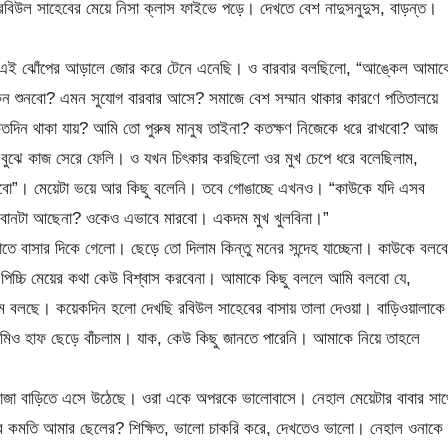
 রবিউল সাহেবের মেয়ে নিসা ক্লাস ফাইভে পড়ে। দেখতে বেশ নাদুসনুদুস, বাড়ন্ত।
কে এই ঝোঁপের আড়ালে জোর করে টেনে এনেছি। ও বারবার বলছিলো, “আঙ্কেল আমাক
কেন শুনবো? এমন সুযোগ বারবার আসে? সমাজে বেশ সম্মান থাকার কারণে পতিতালয়ে
 কতদিন থাকা যায়? আমি তো পুরুষ মানুষ তাইনা? কতক্ষণ নিজেকে ধরে রাখবো? আজ
 বুঝে কাজ সেরে ফেলি। ও যখন চিৎকার করছিলো ওর মুখ চেপে ধরে বলেছিলাম,
বো”। মেয়েটা ভয়ে আর কিছু বলেনি। তবে গোঙাচ্ছে এখনও। “কাউকে যদি এসব
োনটা আছেনা? ওকেও এভাবে মারবো। একদম মুখ খুলবিনা।”
তে বাসার দিকে গেলো। ছেড়ে তো দিলাম কিন্তু মনের সন্দেহ যাচ্ছেনা। কাউকে বলবে
 পিচ্চি মেয়ের কথা কেউ বিশ্বাস করবেনা। আমাকে কিছু বললে আমি বলবো যে,
াম বলছে। কয়েকদিন হলো দেখছি রবিউল সাহেবের বাসায় তালা দেওয়া। বাড়িওয়ালাকে
মিও হাফ ছেড়ে বাঁচলাম। যাক, কেউ কিছু জানতে পারেনি। আমাকে নিয়ে তাহলে
া বাড়িতে এসে উঠেছে। ওরা একে অপরকে ভালোবাসে। নেহাল মেয়েটার বাবার সাথ
র কমতি আমার ছেলের? শিক্ষিত, ভালো চাকরি করে, দেখতেও ভালো। নেহাল ওনাকে