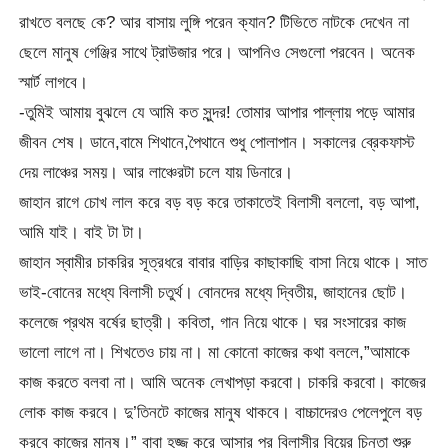
রাখতে বলছে কে? আর বাসায় লুঙ্গি পরেন ক্যান? টিভিতে নাটকে দেখেন না
ছেলে মানুষ গেঞ্জির সাথে ট্রাউজার পরে। আপনিও সেগুলো পরবেন। অনেক
স্মার্ট লাগবে।
-তুমিই আমায় বুঝলে যে আমি কত সুন্দর! তোমার আপার পাল্লায় পড়ে আমার
জীবন শেষ। ডানে,বামে শিথানে,পৈথানে শুধু পোলাপান। সকালের ব্রেকফাস্ট
দেয় লাঞ্চের সময়। আর লাঞ্চেরটা চলে যায় ডিনারে।
জাহান রাগে চোখ লাল করে বড় বড় করে তাকাতেই বিলাসী বললো, বড় আপা,
আমি যাই। বাই টা টা।
জাহান স্বামীর চাকরির সূত্রধরে বাবার বাড়ির কাছাকাছি বাসা নিয়ে থাকে। সাত
ভাই-বোনের মধ্যে বিলাসী চতুর্থ। বোনদের মধ্যে দ্বিতীয়, জাহানের ছোট।
কলেজে প্রথম বর্ষের ছাত্রী। কবিতা, গান নিয়ে থাকে। ঘর সংসারের কাজ
ভালো লাগে না। শিখতেও চায় না। মা কোনো কাজের কথা বললে,”আমাকে
কাজ করতে বলবা না। আমি অনেক লেখাপড়া করবো। চাকরি করবো। কাজের
লোক কাজ করবে। দু’তিনটে কাজের মানুষ থাকবে। বাচ্চাদেরও পেলেপুলে বড়
করবে কাজের মানুষ।” বাবা হজ্জ করে আসার পর বিলাসীর বিয়ের চিন্তা শুরু