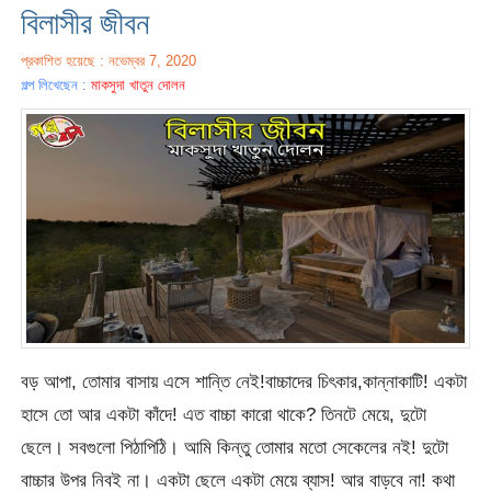
বিলাসীর জীবন
প্রকাশিত হয়েছে : নভেম্বর 7, 2020
গল্প লিখেছেন :
মাকসুদা খাতুন দোলন
বড় আপা, তোমার বাসায় এসে শান্তি নেই!বাচ্চাদের চিৎকার,কান্নাকাটি! একটা
হাসে তো আর একটা কাঁদে! এত বাচ্চা কারো থাকে? তিনটে মেয়ে, দুটো
ছেলে। সবগুলো পিঠাপিঠি। আমি কিন্তু তোমার মতো সেকেলের নই! দুটো
বাচ্চার উপর নিবই না। একটা ছেলে একটা মেয়ে ব্যাস! আর বাড়বে না! কথা