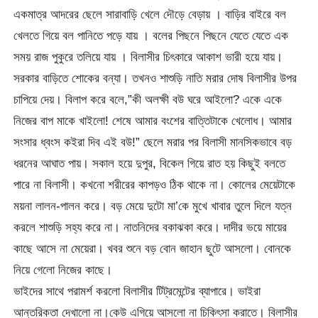
একমাত্র আদরের ছেলে সারাবাড়ি খেলে দৌড়ে বেড়ায় । বাড়ির বাইরে বল
খেলতে গিয়ে বল পানিতে পড়ে যায় । বলের পিছনে পিছনে যেতে যেতে এক
সময় রাজ পুকুরে তলিয়ে যায় । বিলাসীর চিৎকারে আকাশ ভারী হয়ে যায়।
সরকার বাড়িতে শোকের বন্যা। তখনও শাশুড়ি নাতি মরার দোষ বিলাসীর উপর
চাপিয়ে দেয়। বিলাপ করে বলে,”কী অলক্ষী বউ ঘরে আইলো? একে একে
নিজের বাপ মাকে খাইলো! শেষে আমার বংশের বাত্তিটাকে খেলোধ। আমার
সংসার ধ্বংস কইরা দিব এই বউ!” ছেলে মরার পর বিলাসী মানসিকভাবে বড়
ধরনের আঘাত পায়। সকাল হয়ে দুপুর, বিকেল গিয়ে রাত হয় কিছুই বলতে
পারে না বিলাসী। কখনো শরীরের কাপড়ও ঠিক থাকে না। কোলের মেয়েটাকে
ময়না লালন-পালন করে। বড় মেয়ে দুটো মা’কে মুখে খাবার তুলে দিলে যত্ন
করলে শাশুড়ি সহ্য করে না। নাতনিদের বকাঝকা করে। দাদীর ভয়ে মায়ের
কাছে আসে না মেয়েরা। খবর শুনে বড় বোন জাহান ছুটে আসলো। বোনকে
নিয়ে গেলো নিজের কাছে।
ভাইদের সাথে পরামর্শ করলো বিলাসীর টিট্রমেন্টের ব্যাপারে। ভাইরা
আন্তরিকতা দেখালো না।কেউ এগিয়ে আসলো না চিকিৎসা করাতে। বিলাসীর