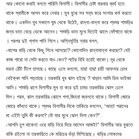
আর কোনো কথাই বলতে পারিনি বিলাসী। বিলাসীর চেষ্টা বারবার ব্যর্থ হতে
থাকে স্বামীকে আপন করে নেবার। মুখ বুঝে সব সহ্য করে সংসার কর্ম করতে
থাকে। একদিন খুব সকালে ঘুম থেকে উঠেই, রান্না-বান্না করে শ্বশুর শাশুড়ির
জন্য ভাত বেড়ে ডেকে আনেন। শাশুড়ি ভাত মুখে দিতেই ঝালে ফোঁপাতে থাকে
। পরপর দুই গ্লাস পানি গিলে। অগ্নিমূর্তির ন্যায় বলল,
-বাপের বাড়ি থেকে কিছু শিখে আসছো? কোনোদিন রান্নাবান্না করছো? যেই
কাজ পারো না সেটা করতে যাও কেন? পটের বিবি হয়েই থাকো। দূর থেকে
ময়না ঠোঁট টিপে হাসছে। কাছে এসে বললো, হায়! হায়! চাচী আফনার চোখ
থেইক্কা পানি পড়তাছে। তরকারি খুব ঝাল হইছে ? খাড়ান আমি ডিম ভাইজা
আনি। শাশুড়ি রাগে বিলাসীর মুখ হা করে দুই চামচ তরকারির ঝোল ঢেলে
দিল। গরম, ঝাল তরকারির ঝোলে গলা,জিহবা জ্বলতে থাকে। বিলাসী জোরে
জোরে কাঁদতে থাকে। শ্বশুর বিলাসীর দিকে তাকিয়ে বললেন, ‘আহা! পরানের
মা এইটা তুমি কী করলা? বৌ মার মুখে ঝোল দিলা কেন?”
-আপনি চুপ থাকেন! ওরে বাড়ি নিয়ে দিয়ে আসেন আজই!” বিলাসীর আর বুঝতে
বাকি রইলো না তরকারিতে কে মরিচের গুঁড়া মিশিয়েছে। বাড়ির লোকদের