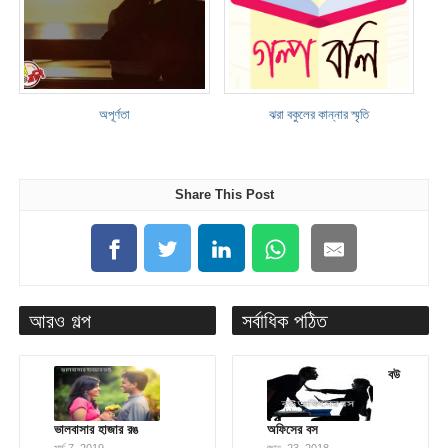
অপূর্ণতা
ঝরা বকুলের কান্নার স্মৃতি
Share This Post
আরও গল্প
সর্বাধিক পঠিত
বউ
ভালবাসার হাজার রঙ
অফিসের বস