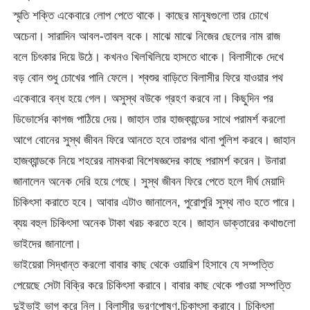
স্মৃতি শক্তি একেবারে লোপ পেতে থাকে। কাছের মানুষগুলো তার চোখে
অচেনা। সারাদিন আবল-তাবল বকে। মাঝে মাঝে নিজের ছেলের নাম রাজ
বলে চিৎকার দিয়ে উঠে। কখনও খিলখিলিয়ে হাসতে থাকে। বিলাসীকে দেখে
বড় বোন শুধু চোখের পানি ফেলে। শ্বশুর বাড়িতে বিলাসীর ফিরে যাওয়ার পথ
একেবারে বন্ধ হয়ে গেল। অসুস্থ বউকে গ্রহণ করবে না। কিছুদিন পর
ডিভোর্সের কাগজ পাঠিয়ে দেয়। জাহান তার হাজব্যান্ডের সাথে পরামর্শ করলো
আগে বোনের সুস্থ জীবন ফিরে আনতে হবে তারপর থানা পুলিশ করবে। জাহান
হাজব্যান্ডকে নিয়ে শহরের নামকরা বিশেষজ্ঞদের কাছে পরামর্শ করেন। উনারা
জানালেন অনেক দেরি হয়ে গেছে। সুস্থ জীবন ফিরে পেতে হলে দীর্ঘ মেয়াদি
চিকিৎসা করাতে হবে। আবার এটাও জানালেন, পুরোপুরি সুস্থ নাও হতে পারে।
ব্যয় বহুল চিকিৎসা অনেক টাকা খরচ করতে হবে। জাহান ডাক্তারের কথাগুলো
ভাইদের জানালো।
ভাইয়েরা সিদ্ধান্ত করলো বাবার কাছ থেকে ওয়ারিশ হিসাবে যে সম্পত্তি
পেয়েছে সেটা বিক্রি করে চিকিৎসা করাবে। বাবার কাছ থেকে পাওয়া সম্পত্তি
দুইভাই ভাগ করে নিল। বিলাসীর ভরণপোষণ,চিকাৎসা করাবে। চিকিৎসা