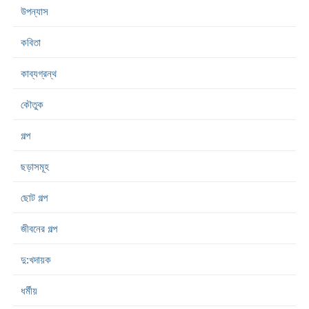
উপন্যাস
কবিতা
কাব্যগ্রন্থ
কৌতুক
গল্প
ছড়াসমূহ
ছোট গল্প
জীবনের গল্প
দু:খদায়ক
ধর্মীয়