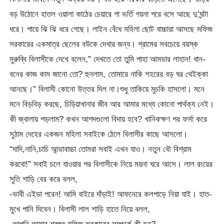
বড় উঠোনে হাতল ওয়ালা কাঠের চেয়ারে গা ভর্তি গয়না পরে বসে আছে দু’ঘন্টা
ধরে। পায়ে ঝি ঝি ধরে গেছে। লাইন বেঁধে মহিলা ছোট বাচ্চারা আসছে মফিজ
সরকারের একমাত্র ছেলের বউকে দেখার জন্য। গ্রামের সবচেয়ে বয়স্ক
মুরুব্বি বিলাসীকে দেখে বলেন,” দেখতে তো তুমি পাহা আমডার লাহান! ধান-
বনের কাজ কাম জানো তো? হুনলাম, তোমারে নাকি শহরের বড় ঘর থেইক্কা
আনছে।” বিলাসী কোনো উত্তর দিল না।শুধু তাকিয়ে মুচকি হাসলো। মনে
মনে বিড়বিড় করছে, চিড়িয়াখানার জীব আর আমার মধ্যে কোনো পার্থক্য নেই।
কী জ্বালায় পড়লাম? কখন আপদগুলো বিদায় হবে? খানিকক্ষণ পর ফর্সা করে
সুঠাম দেহের একজন মহিলা সবাইকে ঠেলে বিলাসীর কাছে আসলো।
“দাদি,নানি,চাচি আন্ডাবাচ্চা তোমরা সবাই এখন যাও। নতুন বৌ বিশ্রাম
করবো!” সবাই চলে যাওয়ার পর বিলাসীকে নিয়ে ময়না ঘরে আসে। লাল রংয়ের
সুতি শাড়ি বের করে বলল,
-ভাবী এইডা পরেন! আমি বাইরে দাঁড়াই! আফনেরে কলপাড়ে নিয়া যাই। হাত-
মুখে পানি দিবেন। বিলাসী লাল শাড়ি হাতে নিয়ে বলল,