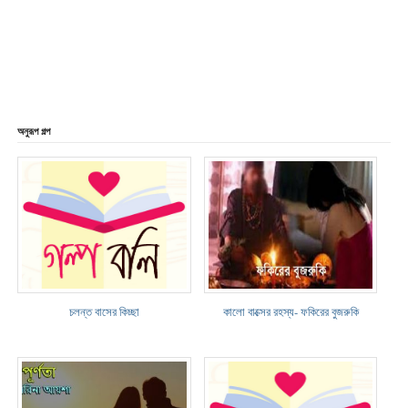
অনুরূপ গল্প
চলন্ত বাসের কিচ্ছা
কালো বাক্সের রহস্য- ফকিরের বুজরুকি