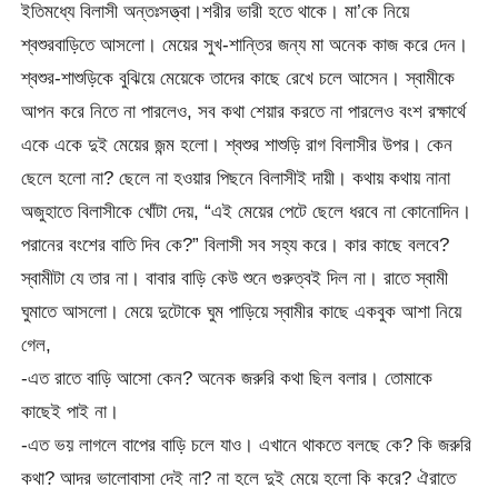
ইতিমধ্যে বিলাসী অন্তঃসত্ত্বা।শরীর ভারী হতে থাকে। মা’কে নিয়ে
শ্বশুরবাড়িতে আসলো। মেয়ের সুখ-শান্তির জন্য মা অনেক কাজ করে দেন।
শ্বশুর-শাশুড়িকে বুঝিয়ে মেয়েকে তাদের কাছে রেখে চলে আসেন। স্বামীকে
আপন করে নিতে না পারলেও, সব কথা শেয়ার করতে না পারলেও বংশ রক্ষার্থে
একে একে দুই মেয়ের জন্ম হলো। শ্বশুর শাশুড়ি রাগ বিলাসীর উপর। কেন
ছেলে হলো না? ছেলে না হওয়ার পিছনে বিলাসীই দায়ী। কথায় কথায় নানা
অজুহাতে বিলাসীকে খোঁটা দেয়, “এই মেয়ের পেটে ছেলে ধরবে না কোনোদিন।
পরানের বংশের বাতি দিব কে?” বিলাসী সব সহ্য করে। কার কাছে বলবে?
স্বামীটা যে তার না। বাবার বাড়ি কেউ শুনে গুরুত্বই দিল না। রাতে স্বামী
ঘুমাতে আসলো। মেয়ে দুটোকে ঘুম পাড়িয়ে স্বামীর কাছে একবুক আশা নিয়ে
গেল,
-এত রাতে বাড়ি আসো কেন? অনেক জরুরি কথা ছিল বলার। তোমাকে
কাছেই পাই না।
-এত ভয় লাগলে বাপের বাড়ি চলে যাও। এখানে থাকতে বলছে কে? কি জরুরি
কথা? আদর ভালোবাসা দেই না? না হলে দুই মেয়ে হলো কি করে? ঐরাতে