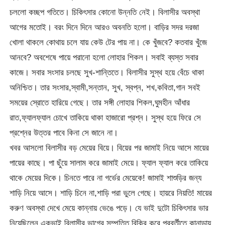
চললো কচ্ছপ গতিতে। চিকিৎসার কোনো উন্নতি নেই। বিলাসীর অবস্থা
আগের মতোই। বরং দিনে দিনে আরও অবনতি হলো। বাড়ির সদর দরজা
খোলা থাকলে কোথায় চলে যায় কেউ টের পায় না। কে খুঁজবে? কতবার খুঁজে
আনবে? অবশেষে পায়ে পরানো হলো লোহার শিকল। সবাই ব্যস্ত সবার
কাজে। সবার সংসার চলছে সুখ-শান্তিতে। বিলাসীর সুস্থ হয়ে বেঁচে থাকা
অনিশ্চিত। তার সংসার,স্বামী,সন্তান, সুখ, স্বপ্ন, শখ,কবিতা,গান সবই
সময়ের স্রোতে হারিয়ে গেছে। তার সঙ্গী লোহার শিকল,ঘুমহীন আঁধার
রাত,ফ্যালফ্যাল চোখে তাকিয়ে থাকা হাজারো প্রশ্ন। সুস্থ হয়ে ফিরে সে
প্রশ্নের উত্তর পাবে কিনা সে জানে না।
খবর আসলো বিলাসীর বড় মেয়ের বিয়ে। বিয়ের পর জামাই নিয়ে আসে মায়ের
পায়ের কাছে। পা ছুঁয়ে সালাম করে জামাই মেয়ে। ফ্যাল ফ্যাল করে তাকিয়ে
থাকে মেয়ের দিকে। চিনতে পারে না গর্ভের মেয়েকে! জামাই শাশুড়ির জন্য
শাড়ি নিয়ে আসে। শাড়ি চিনে না,শাড়ি পরা ভুলে গেছে। হায়রে নিয়তি! মায়ের
করুণ অবস্থা দেখে মেয়ে কান্নায় ভেঙে পড়ে। যে ভাই দুটো চিকিৎসার ভার
নিয়েছিলেন,একভাই বিলাসীর ভাগের সম্পত্তি বিক্রি করে পরবর্তীতে কানাডায়