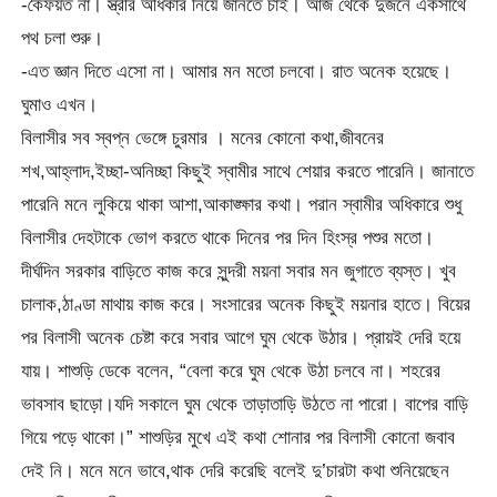
-কৈফয়ত না। স্ত্রীর অধিকার নিয়ে জানতে চাই। আজ থেকে দুজনে একসাথে
পথ চলা শুরু।
-এত জ্ঞান দিতে এসো না। আমার মন মতো চলবো। রাত অনেক হয়েছে।
ঘুমাও এখন।
বিলাসীর সব স্বপ্ন ভেঙ্গে চুরমার । মনের কোনো কথা,জীবনের
শখ,আহ্লাদ,ইচ্ছা-অনিচ্ছা কিছুই স্বামীর সাথে শেয়ার করতে পারেনি। জানাতে
পারেনি মনে লুকিয়ে থাকা আশা,আকাঙ্ক্ষার কথা। পরান স্বামীর অধিকারে শুধু
বিলাসীর দেহটাকে ভোগ করতে থাকে দিনের পর দিন হিংস্র পশুর মতো।
দীর্ঘদিন সরকার বাড়িতে কাজ করে সুন্দরী ময়না সবার মন জুগাতে ব্যস্ত। খুব
চালাক,ঠাণ্ডা মাথায় কাজ করে। সংসারের অনেক কিছুই ময়নার হাতে। বিয়ের
পর বিলাসী অনেক চেষ্টা করে সবার আগে ঘুম থেকে উঠার। প্রায়ই দেরি হয়ে
যায়। শাশুড়ি ডেকে বলেন, “বেলা করে ঘুম থেকে উঠা চলবে না। শহরের
ভাবসাব ছাড়ো।যদি সকালে ঘুম থেকে তাড়াতাড়ি উঠতে না পারো। বাপের বাড়ি
গিয়ে পড়ে থাকো।” শাশুড়ির মুখে এই কথা শোনার পর বিলাসী কোনো জবাব
দেই নি। মনে মনে ভাবে,থাক দেরি করেছি বলেই দু’চারটা কথা শুনিয়েছেন