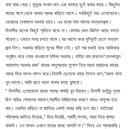
বাবা মারা গেছে। মৃত্যুর সংবাদ শুনে এক কাপড়ে ছুটে বাবার কাছে। কিছুদিন
মায়ের পাশে থেকে আবার শ্বশুর বাড়িতে আসে। সবকিছুই তার এলোমেলো।
মেয়েদের দেখাশুনো ময়নার হাতে। এর মধ্যে সাত মাসের অন্তঃসত্ত্বা।
বিলাসীর অনেক কিছুই স্মৃতিতে থাকে না। কোথায় কোন জিনিস আছে বলতে
পারেনা। এভাবে সময় চলতে থাকে। ঘর আলো করে ফুটফুটে ছেলে সন্তান
জন্ম নিল। সরকার বাড়িতে সুখের সীমা নেই। দুই গরু জবাই করে আকিকার
অনুষ্ঠান করে লোক খাওয়ালো মফিজ সরকার। নাতির নাম রাখলেন”মেসকাতুল
আরাফাত সরকার রাজ” মায়ের অসুস্থতার সুযোগ নিয়ে ময়না বাচ্চাদের মায়ের
আদর দিয়ে লালন-পালন করে।বিলাসী ছেলেকে কাছে টানলে বলে,”ময়না খালা
খুব ভালো। আমি রাতে ময়না খালার কাছে ঘুমাবো।
” বিলাসীর এলোমেলো কাজে শ্বশুর শাশুড়ি খুব বিরক্ত। বিলাসী যতটুকু সুস্থ
ছিল বাড়ির লোকদের আচরণ,স্বামীর তাচ্ছিল্যের কারণে আরও অসুস্থ হয়ে
যায়। একদিন বাড়িতে না জানিয়ে একাই বাবার বাড়ি চলে যায়। ভাইয়েরা
পরিস্কার জানিয়ে দিয়েছে,” বিয়ে দিয়েছি, স্বামী,সংসার, বাচ্চা নিয়ে ব্যস্ত
থাকবি। এত ঘনঘন এখানে মায়ের কাছে আসবি না।” ফিরে এল শ্বশুরবাড়ি।