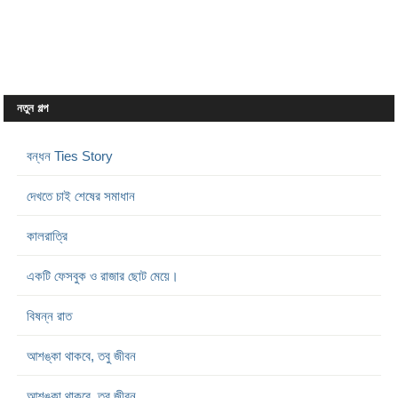
নতুন গল্প
বন্ধন Ties Story
দেখতে চাই শেষের সমাধান
কালরাত্রি
একটি ফেসবুক ও রাজার ছোট মেয়ে।
বিষন্ন রাত
আশঙ্কা থাকবে, তবু জীবন
আশঙ্কা থাকবে, তবু জীবন