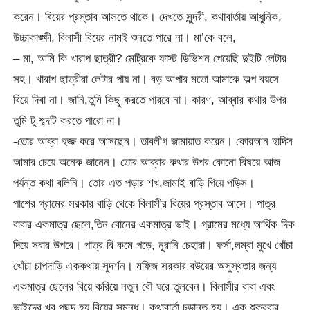
করেন। বিয়ের প্রস্তাব আসতে থাকে। দেখতে সুন্দরী, কথাবার্তায় আধুনিক,
উচ্চাকাঙ্ক্ষী, বিলাসী বিয়ের নামই শুনতে পারে না। মা’কে বলে,
– মা, আমি কি খারাপ ছাত্রী? মেট্রিকে ফাস্ট ডিভিশন পেয়েছি দুইটি লেটার
সহ। খারাপ ছাত্রীরা লেটার পায় না। বড় আপার মতো আমাকে অল্প বয়সে
বিয়ে দিবা না। জানি,তুমি কিছু করতে পারবে না। কারণ, আব্বার কথার উপর
তুমি টু শব্দটি করতে পারো না।
-তোর আব্বা হজ্জ করে আসছেন। তাবলীগ জামায়াত করেন। কোরআন হাদিস
আমার চেয়ে অনেক জানেন। তোর আব্বার কথার উপর কোনো বিষয়ে আজ
পর্যন্ত কথা বলিনি। তোর এত পড়ার শখ,জামাই বাড়ি গিয়ে পড়িস।
পাশের গ্রামের সরকার বাড়ি থেকে বিলাসীর বিয়ের প্রস্তাব আসে। পাত্র
বাবার একমাত্র ছেলে,তিন বোনের একমাত্র ভাই। গ্রামের মধ্যে আর্থিক দিক
দিয়ে সবার উপরে। পাত্র বি কমে পড়ে, নূরানি চেহারা। ফর্সা,লম্বা মুখে খোঁচা
খোঁচা চাপদাড়ি এককথায় সুদর্শন। মফিজ সরকার বউয়ের অসুস্থতার জন্য
একমাত্র ছেলের বিয়ে করিয়ে নতুন বৌ ঘরে তুলবেন। বিলাসীর বাবা এবং
ভাইদের খুব পছন্দ হয় বিয়ের সমন্ধ। কথাবার্তা চূড়ান্ত হয়। এক শুক্রবার