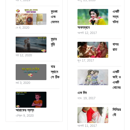
মার্চ 7, 2019
জানু. 23, 2018
ফুচকা
একটি
এবং
সত্য
বেনসন
ঘটনা
অবলম্বনে
মে 4, 2020
আগস্ট 12, 2017
বুড়ার
বুড়ি
বাসর
রাত
মার্চ 12, 2020
জুন 17, 2017
যার
স্থানে
একটি
সে ঠিক
ভাই ও
একটি
মার্চ 3, 2020
বোনের
এক দিন
নভে. 19, 2017
সিনিয়র
আরাফের স্বপ্ন
বৌ
এপ্রিল 9, 2020
আগস্ট 11, 2017