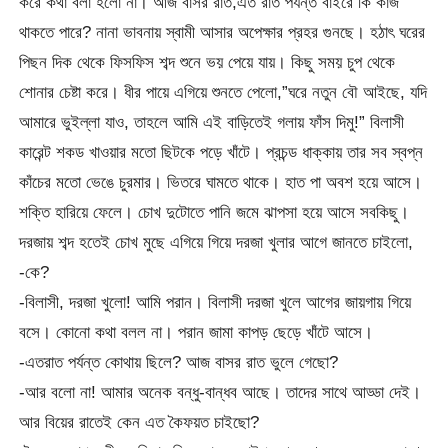
করে কথা বলা হলো না। আজ বাসর রাত,এত রাত পর্যন্ত বাইরে কি কাজ
থাকতে পারে? নানা ভাবনায় স্বামী আসার অপেক্ষার প্রহর গুনছে। হঠাৎ ঘরের
পিছন দিক থেকে ফিসফিস শব্দ শুনে ভয় পেয়ে যায়। কিছু সময় চুপ থেকে
শোনার চেষ্টা করে। ধীর পায়ে এগিয়ে শুনতে পেলো,”ঘরে নতুন বৌ আইছে, যদি
আমারে ভুইল্লা যাও, তাহলে আমি এই বাড়িতেই গলায় ফাঁস দিমু!” বিলাসী
কারেন্ট শকড খাওয়ার মতো ছিটকে পড়ে খাঁটে। প্রচন্ড ধাক্কায় তার সব স্বপ্ন
কাঁচের মতো ভেঙে চুরমার। ভিতরে ঘামতে থাকে। হাত পা অবশ হয়ে আসে।
শক্তি হারিয়ে ফেলে। চোখ দুটোতে পানি জমে ঝাপসা হয়ে আসে সবকিছু।
দরজায় শব্দ হতেই চোখ মুছে এগিয়ে গিয়ে দরজা খুলার আগে জানতে চাইলো,
-কে?
-বিলাসী, দরজা খুলো! আমি পরান। বিলাসী দরজা খুলে আগের জায়গায় গিয়ে
বসে। কোনো কথা বলল না। পরান জামা কাপড় ছেড়ে খাঁটে আসে।
-এতরাত পর্যন্ত কোথায় ছিলে? আজ বাসর রাত ভুলে গেছো?
-আর বলো না! আমার অনেক বন্ধু-বান্ধব আছে। তাদের সাথে আড্ডা দেই।
আর বিয়ের রাতেই কেন এত কৈফয়ত চাইছো?