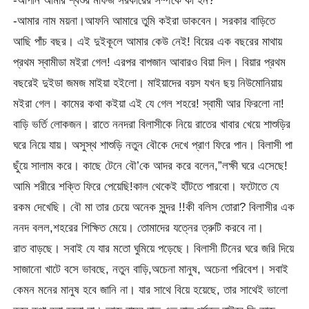
-আপনি আমার শ্বশুর মফিজ সরকারের সম্পর্কে কী হন?
-আমার নাম ময়না।আফনি আমারে তুমি কইরা ডাকবেন। সরকার বাড়িতে
আছি পাঁচ বছর। এই দুইকূলে আমার কেউ নেই! বিয়ের এক বছরের মাথায়
প্রথম স্বামীডা মইরা গেল! এরপর বাপজান আবারও বিয়া দিল। বিয়ার প্রথম
বছরেই দুইডা জমজ মাইয়া হইলো। মাইয়াদের বয়স যখন ছয় নিউমোনিয়ায়
মইরা গেল। কামের কথা কইয়া এই যে গেল শহরে! স্বামী আর ফিরলো না!
বাড়ি ভর্তি লোকজন। রাতে ননদরা বিলাসীকে নিয়ে রাতের খাবার খেয়ে শাশুড়ির
ঘরে নিয়ে যায়। অসুস্থ শাশুড়ি নতুন বৌকে দেখে প্রাণ ফিরে পান। বিলাসী পা
ছুঁয়ে সালাম করে। কাছে টেনে বৌ’কে আদর করে বলেন,”লক্ষী ঘরে এসেছে!
আমি শরীরে শক্তি ফিরে পেয়েছি!কাল থেকেই হাঁটতে পারবো। ফটোতে যে
রকম দেখেছি। বৌ মা তার চেয়ে অনেক সুন্দর !!কী বলিস তোরা? বিলাসীর এক
ননদ বলল,শহরের শিক্ষিত মেয়ে। তোমাদের যত্নের ত্রুটি করবে না।
রাত বাড়ছে। সবাই যে যার মতো ঘুমিয়ে পড়েছে। বিলাসী টিনের ঘরে জরি দিয়ে
সাজানো খাটে বসে ভাবছে, নতুন বাড়ি,অচেনা মানুষ, অচেনা পরিবেশ। সবাই
কেমন মনের মানুষ হবে জানি না। যার সাথে বিয়ে হয়েছে, তার সাথেই ভালো