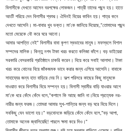
বিলাসীকে দেখতে আসেন বরপক্ষের লোকজন। পাত্রী তাদের পছন্দ হয়। হাতে
আংটি পরিয়ে দেন বিলাসীর শ্বশুর। ঐদিনই বিয়ের কাবিন হয়। পাত্র কনে
দেখতে আসেনি। মা-বাবার খুব ভক্ত। মা’কে জানিয়ে দিয়েছে,”তোমাদের পছন্দ
মতো মেয়েকে বৌ করে ঘরে আনো।
আমার আপত্তি নেই” বিলাসীর বাবা কৃপণ স্বভাবের মানুষ। মফস্বলে বিশাল
সম্পদের মালিক। কিন্তু নগদ টাকা খরচ করতে কলিজা কাঁপে। বড় ভাইয়েরা
সরকারি বেসরকারি প্রতিষ্ঠানে চাকরি করেন। বিয়ে করে সবাই আলাদা। টাকা
খরচ করে বোনের বিয়ে জাঁকজমক ভাবে করার জন্য এগিয়ে আসেনি। বাবাকে
সাহায্যের জন্য হাত বাড়িয়ে দেয় নি। অল্প পরিসরে কাছের কিছু মানুষকে
দাওয়াত করে বিলাসীর বিয়ে সম্পন্ন হয়। বিলাসী স্বামীর বাড়ি যাওয়ার আগে
মা’কে ধরে কেঁদে কেঁদে বলে,”কপালে কি আছে জানি না।বিয়ে প্রত্যেক নর-
নারীর জন্য ফরজ। তোমরা আমার সুখ-শান্তির জন্য বড় ঘরে বিয়ে দিলে।
সবকিছু যেন ভালো হয়।” বড়বোনকে জড়িয়ে কেঁদে কেঁদে বলে,”বড় আপা,
তোমাকে অনেক জ্বালিয়েছি! পারলে ক্ষমা করে দিও।”
বিলাসীর জীবনে নতুন অধ্যায় শুরু। বউ হয়ে সরকার বাড়িতে এসেছে। বাড়ির