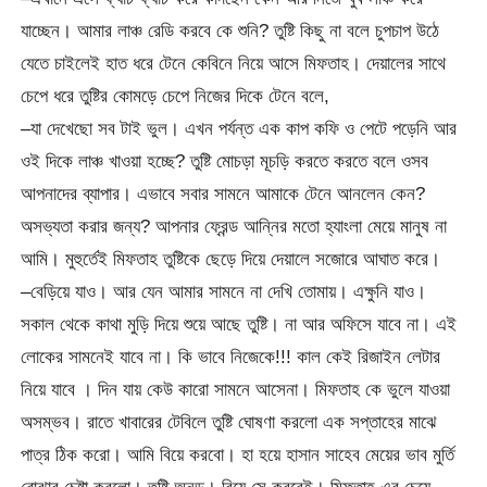
যাচ্ছেন। আমার লাঞ্চ রেডি করবে কে শুনি? তুষ্টি কিছু না বলে চুপচাপ উঠে
যেতে চাইলেই হাত ধরে টেনে কেবিনে নিয়ে আসে মিফতাহ। দেয়ালের সাথে
চেপে ধরে তুষ্টির কোমড়ে চেপে নিজের দিকে টেনে বলে,
–যা দেখেছো সব টাই ভুল। এখন পর্যন্ত এক কাপ কফি ও পেটে পড়েনি আর
ওই দিকে লাঞ্চ খাওয়া হচ্ছে? তুষ্টি মোচড়া মূচড়ি করতে করতে বলে ওসব
আপনাদের ব্যাপার। এভাবে সবার সামনে আমাকে টেনে আনলেন কেন?
অসভ্যতা করার জন্য? আপনার ফ্রেন্ড আন্নির মতো হ্যাংলা মেয়ে মানুষ না
আমি। মুহুর্তেই মিফতাহ তুষ্টিকে ছেড়ে দিয়ে দেয়ালে সজোরে আঘাত করে।
–বেড়িয়ে যাও। আর যেন আমার সামনে না দেখি তোমায়। এক্ষুনি যাও।
সকাল থেকে কাথা মুড়ি দিয়ে শুয়ে আছে তুষ্টি। না আর অফিসে যাবে না। এই
লোকের সামনেই যাবে না। কি ভাবে নিজেকে!!! কাল কেই রিজাইন লেটার
নিয়ে যাবে । দিন যায় কেউ কারো সামনে আসেনা। মিফতাহ কে ভুলে যাওয়া
অসম্ভব। রাতে খাবারের টেবিলে তুষ্টি ঘোষণা করলো এক সপ্তাহের মাঝে
পাত্র ঠিক করো। আমি বিয়ে করবো। হা হয়ে হাসান সাহেব মেয়ের ভাব মুর্তি