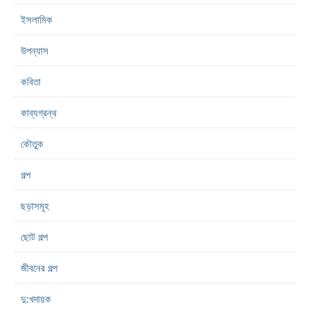
ইসলামিক
উপন্যাস
কবিতা
কাব্যগ্রন্থ
কৌতুক
গল্প
ছড়াসমূহ
ছোট গল্প
জীবনের গল্প
দু:খদায়ক