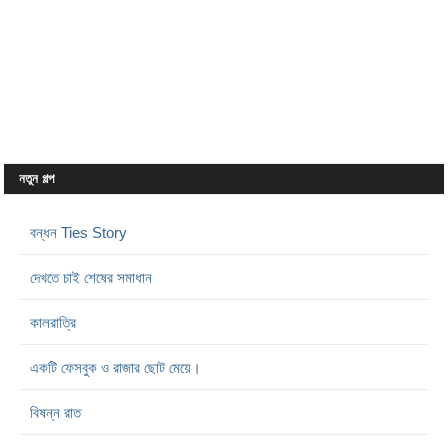
নতুন গল্প
বন্ধন Ties Story
দেখতে চাই শেষের সমাধান
কালরাত্রি
একটি ফেসবুক ও রাজার ছোট মেয়ে।
বিষন্ন রাত