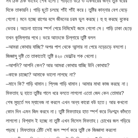
সব ঠিক ঠাক ভাবেই শেষ হলো। গাড়িতে উঠে ও একবারের জন্য তুষ্টি বরের
দিকে তাকায়নি। গাড়ি ছুটে চলছে শাঁই শাঁই করে। তুষ্টির কান্নার বেগ বেড়ে
গেলো। মনে হচ্ছে রাগের বসে জীবনের চরম ভুল করছে। হু হু করছে বুকের
ভেতর। অচেনা হাতের স্পর্শ পেয়ে নিমিষেই জমে গেলো সে। গাড়ি ঢাকা ছেড়ে
তখন কুমিল্লার পথে। ভয়ে আতংকে চিল্লায়ে তুষ্টি বলল
–আমরা কোথায় যাচ্ছি? অপর পাশ থেকে আন্সার না পেয়ে নড়েচড়ে বসলো।
জিজ্ঞাসু দৃষ্টি তে তাকাতেই তুষ্টি ৪২০ ভোল্টের শক খেলো।
–আপনি? আপনি কেন? আর আমরা কোথায় যাচ্ছি উনি কোথায়?
–কাকে চাচ্ছো? আমাকে ভালো লাগছে না?
–মানে কি? গাড়ি থামান। প্লিজ গাড়ি থামান। আমার মাথা কাজ করছে না।
মিফতাহ দু হাতে তুষ্টির গালে ধরে বলতে লাগলো এতো জেদ কেন তোমার?
শেষ মুহুর্তে সব ম্যানেজ না করলে এখন অন্য কারো বউ হতে। আর কখনো
কোন দিন এমন জিদ করবে না। তুষ্টি মিফতাহর হাত স্পর্শ করে নিঃশব্দে কাঁদতে
লাগলো। বিশ্বাস ই হচ্ছে না তুষ্টি এখন মিসেস মিফতাহ। চোখের জল গড়িয়ে
পড়ছে। মিফতাহর ঠোঁট সেই জল স্পর্শ করে তুষ্টি কে জিজ্ঞাসা করলো