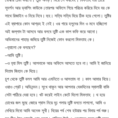
বোঝার চেষ্টা করলো। তুষ্টি অনড়। বিয়ে সে করবেই। মিফতাহ এর চেয়ে
সুদর্শন আর ড্যাশিং কাউকে।তারপর অফিসে গিয়ে পরিচয় করিয়ে দিবে বর কে
সাথে রিজাইন ও নিয়ে নিবে। হুহ। সত্যি সত্যি বিয়ে ঠিক হয়ে গেলো। তুষ্টির
এই ব্যাপারে কোন আগ্রহ ই নেই। ওর গায়ে হলুদের দিন ও মনে হচ্ছিলো
অই জল্লাদ টা আসবে আর বলবে তুষ্টি এক কাপ কফি করে আনো।
অভিমানের পাহাড় জমিয়ে তুষ্টি নিজেই ফোন করলো মিফতাহ কে।
–হ্যালো কে বলছেন?
–আমি তুষ্টি।
–ও হ্যা মিস তুষ্টি। আপনাকে আর অফিসে আসতে হবে না। আমি ই জানিয়ে
দিতাম জিহান কে দিয়ে।
চুপ থেকে তুষ্টি বলল আমি আর এমনিতে ও আসতাম না । কাল আমার বিয়ে।
ওয়াও গ্রেট। অভিনন্দন। সুখে থাকুন আর আপনার যেকদিনের স্যালারী বাকি
সেটা পাঠিয়ে দেয়া হবে। খট করেই লাইন কেটে দিলো মিফতাহ । থ হয়ে
চোখের জল মুছে জোরে শ্বাস নিয়ে দৃঢ় গলায় তুষ্টি বলতে লাগলো, আমি ও
দেখিয়ে দিবো আমি অনেক সুখী। বিয়ের পর্ব শেষ হউয়ার পর বিদায় পর্ব শুরু।