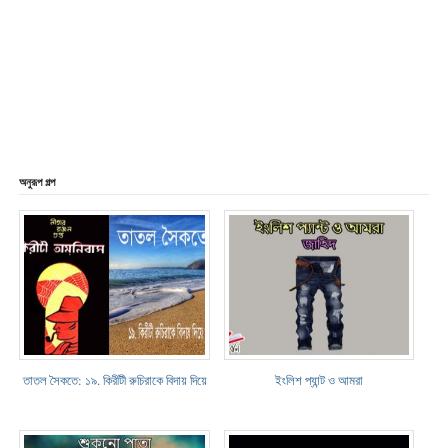
অনুরূপ গল্প
তাতল সৈকতে: ১৯. কিরীটী রুচিরাকে বিদায় দিয়ে
ইংলিশ প্যান্ট ও আমরা