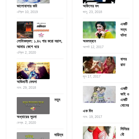
ভালোবাসার কবি
অফিসের বস
এপ্রিল 10, 2019
জানু. 23, 2018
একটি
সত্য
ঘটনা
লোটাকম্বল: ১.৪২ পার করো দয়াল,
অবলম্বনে
আমায় কেশে ধরে
আগস্ট 12, 2017
এপ্রিল 2, 2020
বাসর
রাত
জুন 17, 2017
অভিমানী মেঘলা
নভে. 29, 2018
একটি
ভাই ও
নতুন
একটি
বোনের
এক দিন
অধ্যায়ের সূচনা
নভে. 19, 2017
ফেব্রু. 2, 2020
সিনিয়র
বৌ
দায়িত্ব