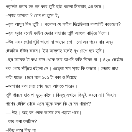
পড়লেই চলবে হন হন করে তুষ্টি হাটা ধরলো মিফতাহ এর রুমে।
–স্যার আসবো ? চোখ না তুলে ই,
–হ্যা আসুন মিস তুষ্টি । গতকাল যে ফাইল দিয়েছিলাম কম্পলিট করেছেন?
–হ্যা স্যার বলেই ফাইল দেয়ার বাহানায় তুষ্টি আংগুল বাড়িয়ে দিলো।
–উহু এসব ছোঁয়া ছুঁয়ি ভালো না জানেন তো। সো এর পরের বার অন্য
টেকনিক ইউজ করুন। ইয়া আল্লাহ বলেই মুখ চেপে ধরে তুষ্টি।
–হুম আরেক টা কথা কাল থেকে আর আপনি কফি দিবেন না । ৪২০ ভোল্টের
শক খেয়ে দাঁড়িয়ে রইলো সে। এত্তো ক্ষন স্যার কি বললো। লজ্জায় মাথা
কাটা যাচ্ছে ।মনে মনে ১০১ টা বকা ও দিয়েছে।
–আপনার বকা দেয়া শেষ হলে আসতে পারেন।
তুষ্টি পারলে হাত পা ছুড়ে কাঁদে। কিন্তু এখানে কিছুই করবে না। জিহান
পাশের টেবিল থেকে এসে ঝুকে বলল কি রে মন খারাপ?
— উহু। অই বদ লোক আমার মন পড়তে পারে।
–কার কথা বলছিস?
–কিছু নারে কিছু না