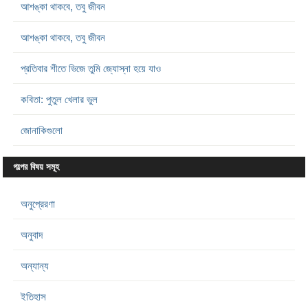
আশঙ্কা থাকবে, তবু জীবন
আশঙ্কা থাকবে, তবু জীবন
প্রতিবার শীতে ভিজে তুমি জ্যোস্না হয়ে যাও
কবিতা: পুতুল খেলার ভুল
জোনাকিগুলো
গল্পের বিষয় সমূহ
অনুপ্রেরণা
অনুবাদ
অন্যান্য
ইতিহাস