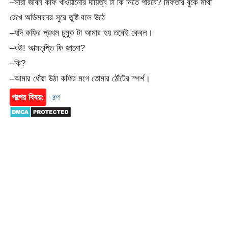
–সারা জীবন কফি খাওয়ানোর দায়িত্ব টা কি নিতে পারবে? মিফতার বুকে মাথা
রেখে অভিমানের সুরে তুষ্টি বলে উঠে
–যদি কফির প্রথম চুমুক টা আমার হয় তবেই কেবল।
–বঊ! আত্মতৃপ্তি কি জানো?
–কি?
–আমার ধোঁয়া উঠা কফির মগে তোমার ঠোঁটের স্পর্শ।
গল্পের বিষয়:
গল্প