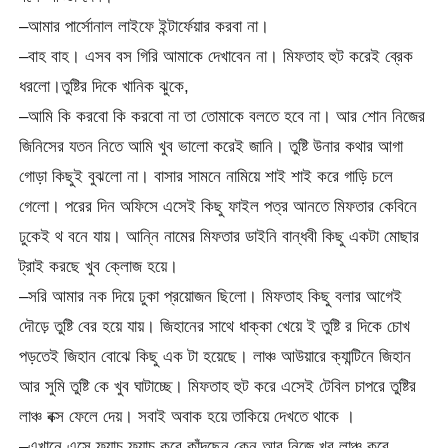
–আমার পার্সোনাল লাইফে ইন্টার্ফেয়ার করবা না।
–বাহ বাহ। এসব বস গিরি আমাকে দেখাবেন না। মিফতাহ হুট করেই ব্রেক
ধরলো।তুষ্টির দিকে খানিক ঝুকে,
–আমি কি করবো কি করবো না তা তোমাকে বলতে হবে না। আর শোন নিজের
জিনিসের যতন নিতে আমি খুব ভালো করেই জানি। তুষ্টি উনার কথার আগা
গোড়া কিছুই বুঝলো না। বাসার সামনে নামিয়ে শাই শাই করে গাড়ি চলে
গেলো। পরের দিন অফিসে এসেই কিছু ফাইল পত্র আনতে মিফতার কেবিনে
ঢুকেই থ বনে যায়। আন্নি নামের মিফতার ডাইনি বান্ধবী কিছু একটা মোছার
ট্রাই করছে খুব ক্লোজ হয়ে।
–সরি আমার নক দিয়ে ঢুকা প্রয়োজন ছিলো। মিফতাহ কিছু বলার আগেই
দৌড়ে তুষ্টি বের হয়ে যায়। জিহানের সাথে ধাক্কা খেয়ে ই তুষ্টি র দিকে চোখ
পড়তেই জিহান বোঝে কিছু এক টা হয়েছে। লাঞ্চ আউয়ারে ক্যান্টিনে জিহান
আর সুমি তুষ্টি কে খুব ঘাটাচ্ছে। মিফতাহ হুট করে এসেই টেবিল চাপরে তুষ্টির
লাঞ্চ বক্স ফেলে দেয়। সবাই অবাক হয়ে তাকিয়ে দেখতে থাকে ।
–এখানে এসে ফ্যাচ ফ্যাচ করে কাঁদছেন কেন আর নিজে খুব লাঞ্চ করে