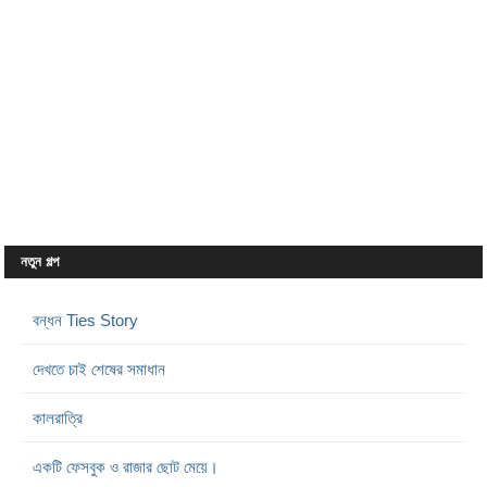
নতুন গল্প
বন্ধন Ties Story
দেখতে চাই শেষের সমাধান
কালরাত্রি
একটি ফেসবুক ও রাজার ছোট মেয়ে।