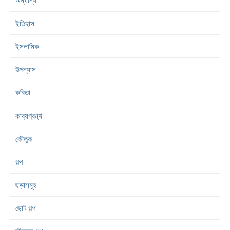
অন্যান্য
ইতিহাস
ইসলামিক
উপন্যাস
কবিতা
কাব্যগ্রন্থ
কৌতুক
গল্প
ছড়াসমূহ
ছোট গল্প