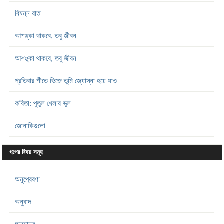
বিষন্ন রাত
আশঙ্কা থাকবে, তবু জীবন
আশঙ্কা থাকবে, তবু জীবন
প্রতিবার শীতে ভিজে তুমি জ্যোস্না হয়ে যাও
কবিতা: পুতুল খেলার ভুল
জোনাকিগুলো
গল্পের বিষয় সমূহ
অনুপ্রেরণা
অনুবাদ