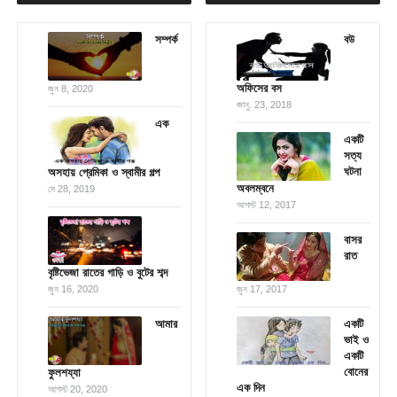
সম্পর্ক
বউ
অফিসের বস
জুন 8, 2020
জানু. 23, 2018
এক
একটি
সত্য
ঘটনা
অসহায় প্রেমিকা ও স্বামীর গল্প
অবলম্বনে
মে 28, 2019
আগস্ট 12, 2017
বাসর
রাত
বৃষ্টিভেজা রাতের গাড়ি ও বুটের শব্দ
জুন 16, 2020
জুন 17, 2017
আমার
একটি
ভাই ও
একটি
বোনের
ফুলশয্যা
এক দিন
আগস্ট 20, 2020