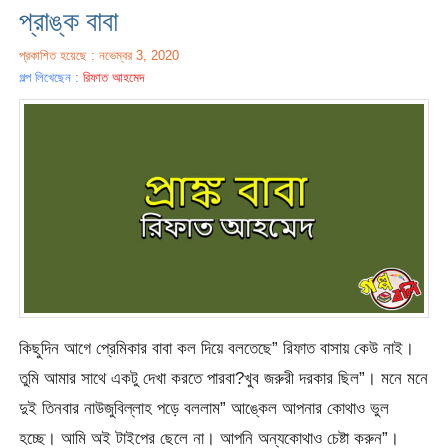
প্রাঙ্ক বাবা
প্রকাশিত হয়েছে : নভেম্বর 3, 2020
গল্প লিখেছেন :
রিফাত আহমেদ
কিছুদিন আগে প্রেমিকার বাবা কল দিয়ে বলতেছে” রিফাত বাসায় কেউ নাই।
তুমি আমার সাথে একটু দেখা করতে পারবা?খুব জরুরী দরকার ছিল”। মনে মনে
দুই তিনবার নাউজুবিল্লাহ পড়ে বললাম” আঙ্কেল আপনার কোথাও ভুল
হচ্ছে। আমি অই টাইপের ছেলে না। আপনি অন্যকোথাও চেষ্টা করুন”।