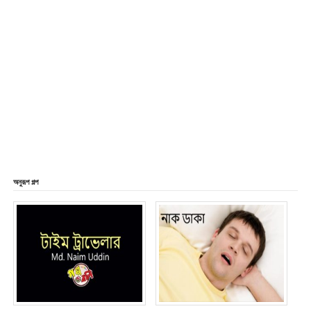
অনুরূপ গল্প