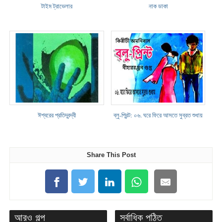
টাইম ট্রাভেলার
নাক ডাকা
ঈশ্বরের প্রতিদ্বন্দ্বী
ব্লু-প্রিন্ট: ০৬. ঘরে ফিরে আসতে সুব্রত শুধায়
Share This Post
আরও গল্প
সর্বাধিক পঠিত