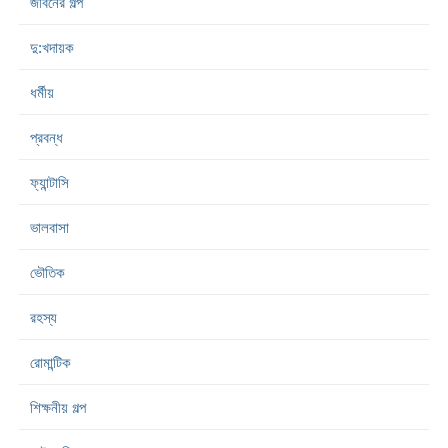
জীবনের গল্প
দু:খদায়ক
ধর্মীয়
প্রবন্ধ
ফ্যান্টাসি
ভালবাসা
ভৌতিক
রহস্য
রোমান্টিক
শিক্ষনীয় গল্প