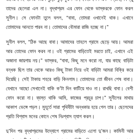
তাদের ছেলেরা এল না। বৃদ্ধাশ্রম এর ফোন থেকে ভাস্করকে ফোন করল
সুনীল। সে ফোনটা তুলে বলল, “বাবা, তোমরা ওখানেই থাক। এখানে
তোমাদের আনতে পারব না। তোমাদের বৌমারা রাজি হচ্ছে না।”
সুনীল বলল, “ঠিক আছে বাবা। আমাদের তাহলে গ্রামে ছেড়ে আয়। আমরা
আর তোদের ফোন করব না। ওই গ্রামের বাড়িতেই মরতে চাই, এখানে এই
অজানা জায়গায় নয়।” ভাস্কর, “বাবা, কিছু মনে করো না, যার কাছে বাড়িটা
বন্ধক ছিল তার থেকে আরও কিছু টাকা নিয়ে ওই বাড়িটা আমরা বিক্রি করে
দিয়েছি। সেই টাকায় শহরে বাড়ি কিনলাম। তোমাদের তো জীবন শেষ বাবা।
যেখানে আছো সেখানেই বাকি ক’টা দিন কাটিয়ে দাও না। রাখছি বাবা। বেশী
ফোন করো না। ব্যস্ত থাকি আমি, কাজের প্রচুর চাপ।” সুনীলের মাথায়
আকাশ ভেঙ্গে পড়ল। মুহূর্তে সারা পৃথিবীটা অন্ধকার হয়ে গেল তার। ছেলেদের
প্রতি বিশ্বাস মনের কোনে শেষ নিঃশ্বাস ত্যাগ করল।
দু’দিন পর বৃদ্ধাশ্রমের উদ্যোগে গ্রামের বাড়িতে এলো দু’জন। কামিনী আর