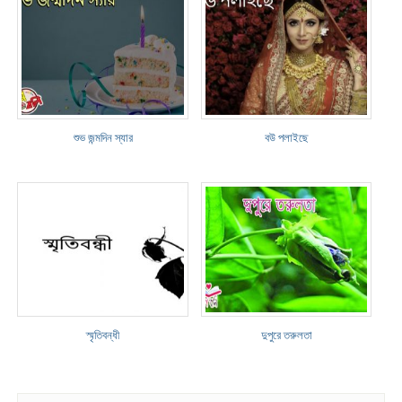
শুভ জন্মদিন স্যার
বউ পলাইছে
স্মৃতিবন্ধী
দুপুরে তরুলতা