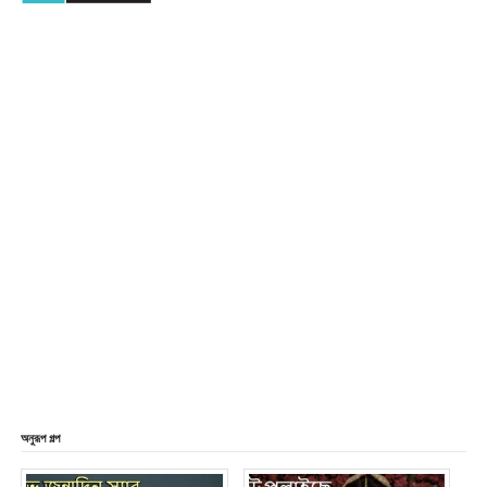
অনুরূপ গল্প