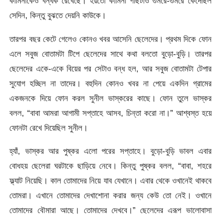
কামিনীকেও বন্ধক রেখেছে। হয়তো কামিনী গাছটাও গুমরে-গুমরে কেঁদেছিল
সেদিন, কিন্তু বুঝতে দেয়নি কাউকে।
তারপর বছর কেটে গেলেও কোনও খবর আসেনি ছেলেদের। প্রথম দিকে ফোন
এলে সবুজ বোতামটা টিপে ছেলেদের সাথে কথা বলতো বুড়ো-বুড়ি। তারপর
ছেলেদের একে-একে বিয়ের পর সেটাও বন্ধ হল, আর সবুজ বোতামটা টেপার
সুযোগ হচ্ছিল না তাদের। বহুদিন কোনও খবর না পেয়ে একদিন গ্রামের
একজনকে দিয়ে ফোন করল সুনীল ভাস্করের কাছে। ফোন তুলে ভাস্কর
বলল, “বাবা আমরা আগামী সপ্তাহে আসব, চিন্তা করো না।” আশ্বস্ত হয়ে
ফোনটা রেখে দিয়েছিল সুনীল।
হ্যাঁ, ভাস্কর আর পুষ্কর এলো পরের সপ্তাহে। বুড়ো-বুড়ি ভাবল এবার
বোধহয় ছেলেরা ঘরটাকে ছাড়িয়ে নেবে। কিন্তু পুষ্কর বলল, “বাবা, শহরে
ফ্ল্যাট নিয়েছি। কাল তোমাদের নিয়ে যাব যেখানে। এবার থেকে ওখানেই থাকবে
তোমরা। এখানে তোমাদের দেখাশোনা করার জন্য কেউ তো নেই। ওখানে
তোমাদের বৌমারা আছে। তোমাদের দেখবে।” ছেলেদের এরূপ ভালোবাসা