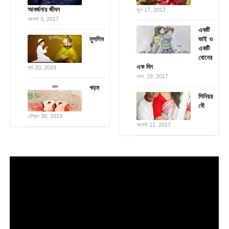
আবর্জনার জীবন
জুন 17, 2017
আগস্ট 3, 2017
একটি
মুসলিম
ভাই ও
একটি
বোনের
এক দিন
মার্চ 20, 2019
নভে. 19, 2017
খড়ম
সিনিয়র
বৌ
এপ্রিল 30, 2019
আগস্ট 11, 2017