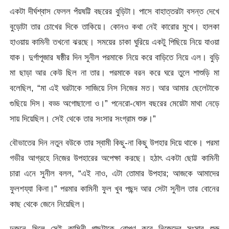
একটা দীর্ঘশ্বাস ফেলল পঁয়ষট্টি বছরের বুড়িটা। পাসে বাহাত্তরটা বসন্ত দেখে
বুড়োটা তার চোখের দিকে তাকিয়ে। কোনও কথা নেই কারোর মুখে। হালকা
হাওয়ায় কামিনী তখনো ঝরছে। সময়ের চাকা ঘুরিয়ে একটু পিছিয়ে নিয়ে যাওয়া
যাক। দুর্গাপূজার ষষ্ঠীর দিন সুনীল পরমাকে নিয়ে করে বাড়িতে নিয়ে এল। বুড়ি
মা ছাড়া আর কেউ ছিল না তার। পরমাকে বরন করে ঘরে তুলে শাশুড়ি মা
বলেছিল, “মা এই ঘরটাকে সাজিয়ে নিস নিজের মত। আর আমার ছেলেটাকে
গুছিয়ে দিস। বড্ড অগোছালো ও।” পনেরো-ষোল বছরের মেয়েটা মাথা নেড়ে
সায় দিয়েছিল। সেই থেকে তার সংসার সংগ্রাম শুরু।”
বৌভাতের দিন নতুন বউকে তার স্বামী কিছু-না কিছু উপহার দিয়ে থাকে। পরমা
গভীর আগ্রহে নিজের উপহারের অপেক্ষা করছে। হঠাৎ একটা ছোট্ট কামিনী
চারা এনে সুনীল বলল, “এই নাও, এটা তোমার উপহার; আজকে আমাদের
ফুলশয্যা কিনা।” পরমার কামিনী ফুল খুব পছন্দ আর সেটা সুনীল তার বোনের
কাছ থেকে জেনে নিয়েছিল।
দুজনে মিলে সেই কামিনী গাছটাকে রোপণ করে নিজেদের সংসার শুরু