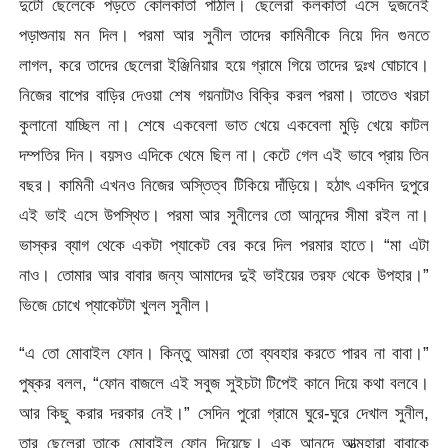
দুটো ছেলেকে পড়তে কোলকাতা পাঠাল। ছেলেরা কলকাতা এসে দুজনেই
পড়াশুনায় মন দিল। পরমা আর সুনীল তাদের কামিনীকে নিয়ে দিন গুনতে
লাগল, করে তাদের ছেলেরা ইঞ্জিনিয়ার হয়ে গ্রামে গিয়ে তাদের দুঃখ ঘোচাবে।
নিজের বাপের বাড়ির দেওয়া শেষ গয়নাটাও বিক্রি করল পরমা। তাতেও খরচা
কুলানো যাচ্ছিল না। শেষে একবেলা ভাত খেয়ে একবেলা মুড়ি খেয়ে কাটল
দম্পতির দিন। বয়সও এদিকে থেমে ছিল না। কেটে গেল এই ভাবে প্রায় তিন
বছর। কামিনী এখনও নিজের অস্তিত্ব টিকিয়ে দাঁড়িয়ে। হঠাৎ একদিন দুপুরে
এই ভাই এসে উপস্থিত। পরমা আর সুনীলের তো আনন্দের সীমা রইল না।
ভাস্কর ব্যাগ থেকে একটা প্যাকেট বের করে দিল পরমার হাতে। “মা এটা
নাও। তোমার আর বাবার জন্য আমাদের দুই ভাইয়ের তরফ থেকে উপহার।”
ভিজে চোখে প্যাকেটটা খুলল সুনীল।
“এ তো মোবাইল ফোন। কিন্তু আমরা তো ব্যবহার করতে পারব না বাবা।”
পুষ্কর বলল, “ফোন বাজলে এই সবুজ সুইচটা টিপেই কানে দিয়ে কথা বলবে।
আর কিছু করার দরকার নেই।” সেদিন পুরো গ্রামে ঘুরে-ঘুরে দেখাল সুনীল,
তার ছেলেরা তাকে মোবাইল ফোন দিয়েছে। এক আনন্দে আত্মহারা বাবাকে