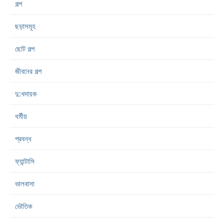
গল্প
ছড়াসমূহ
ছোট গল্প
জীবনের গল্প
দু:খদায়ক
ধর্মীয়
প্রবন্ধ
ফ্যান্টাসি
ভালবাসা
ভৌতিক