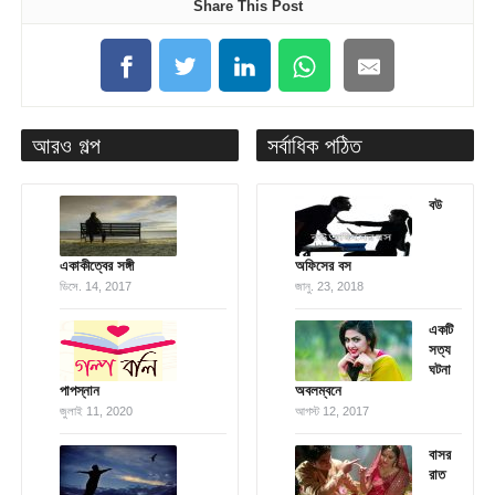
Share This Post
আরও গল্প
সর্বাধিক পঠিত
বউ
একাকীত্বের সঙ্গী
অফিসের বস
ডিসে. 14, 2017
জানু. 23, 2018
একটি
সত্য
ঘটনা
পাপস্নান
অবলম্বনে
জুলাই 11, 2020
আগস্ট 12, 2017
বাসর
রাত