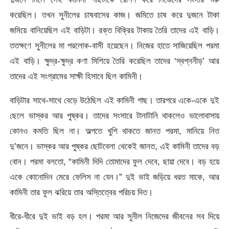
করেছিল। তখন সুনীলের চাষবাসের কাজ। জমিতে চাষ করে দুজনে টাকা
জমিয়ে বানিয়েছিল এই বাড়িটা। রক্ত বিক্রির টাকায় তৈরি তাদের এই বাড়ি।
ততক্ষণে সুনীলের মা পরলোক-বাসী হয়েছেন। নিজের হাতে সাজিয়েছিল পরমা
এই বাড়ি। ক্ষুদ্র-ক্ষুদ্র কণা মিশিয়ে তৈরি করেছিল তাদের ‘স্বপ্ননীড়’ আর
তাদের এই সংগ্রামের সাক্ষী হিসাবে ছিল কামিনী।
বাড়িটার সাথে-সাথে বেড়ে উঠেছিল এই কামিনী গাছ। তারপরে একে-একে দুই
ছেলে ভাস্কর আর পুষ্কর। তাদের সংসারে টানাটানি থাকলেও ভালোবাসায়
কোনও কমতি ছিল না। অল্পতে খুশি থাকতে জানত পরমা, মানিয়ে নিত
দু’জনে। ভাস্কর আর পুষ্কর ছোটবেলা থেকেই জানত, এই কামিনী তাদের বড়
বোন। পরমা বলতো, “কামিনী দিদি তোমাদের ফুল দেবে, ছায়া দেবে। বড় হয়ে
একে কোনোদিন মেরে ফেলিস না যেন।” দুই ভাই জড়িয়ে ধরত মাকে, আর
কামিনী তার ফুল ঝরিয়ে তার অস্তিত্বের পরিচয় দিত।
ধীরে-ধীরে দুই ভাই বড় হল। পরমা আর সুনীল নিজেদের জীবনের সব দিয়ে