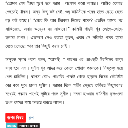
“তোমার শেষ ইচ্ছা পূরণ হবে পরমা। অপেক্ষা করো আমার। আমিও তোমার
পেছনেই থাকব। অন্য কিছু কষ্ট নেই, শুধু কামিনীকে পরের হাতে ছেড়ে যেতে
বড় কষ্ট হচ্ছে।” “মেয়ে কি আর চিরকাল নিজের থাকে? এতদিন আমার ঘর
সাজিয়েছে, এবার অন্যের ঘর সাজাবে।” কামিনী গাছটা খুব জোড়ে-জোড়ে
দুলতে লাগল। এতক্ষণে সেও হয়তো বুঝল, এবার সে সত্যিই পরের হাতে
যেতে চলেছে; আর তার কিছুই করার নেই।
অস্ফুট স্বরে পরমা বলল, “আসছি।” তারপর ওর চোখদুটি চিরদিনের জন্য
বন্ধ হয়ে এল। সুনীল খুব আদর করে কোলে শোয়াল পরমাকে। নিস্তব্ধ হয়ে
গেল চারিদিক। ঝাপসা চোখে পাঞ্জাবির পকেট থেকে হাড়তে বিষের কৌটোটা
বের করে মুখে ঢালল সুনীল। পরমার দিকে গভীর স্নেহে তাকিয়ে কিছুক্ষণের
মধ্যেই পরমার পাশেই লুটিয়ে পরল সুনীল। দমকা হাওয়ায় কামিনীর ফুলগুলো
তখন তাদের গায়ে অঝরে ঝরতে লাগল।
গল্পের বিষয়:
গল্প