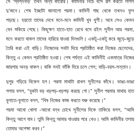
সে ‘স্বপ্ননীড়’ তখন অন্য কারোর। কামিনীর নিচে বসে গল্প করতে লাগল
দু’জনে। শেষ ইচ্ছাটা জানালো পরমা। কামিনী গাছ থেকে তখনও ফুল
পড়ছে। হয়তো তাদের দেখে মনে-মনে কামিনী খুব খুশী। অবে সেও কেমন
যেন শুকিয়ে গেছে। কিছুক্ষণ হাতে-হাত রেখে বসে রইল সুনীল আর পরমা,
মনে করতে থাকল তাদের হারিয়ে যাওয়া দিনগুলি। একটু-একটু করে জুড়ে-জুড়ে
তৈরি করা এই বাড়ি। নিজেদের সবটা দিয়ে প্রতিষ্ঠিত করা নিজের ছেলেদের,
কিন্তু এ কেমন প্রতিষ্ঠিত হওয়া। শেষ পর্যন্ত এই কামিনীই একমাত্র নিজের
জায়গায় অনড় থাকল। বাকি সবই ফাঁকি দিয়ে চলে গেল; বাড়ি-বয়স-সন্তান।
দুপুর গড়িয়ে বিকেল হল। পরমা মাথাটা রাখল সুনীলের কাঁধে। ভাঙা-ভাঙা
গলায় বলল, “বুকটা বড় ধড়পড়-ধড়পড় করছে গো।” সুনীল পরমার মাথায় হাত
বুলাতে-বুলাতে বলল, “বিষ নিজের কাজ করতে শুরু করেছে।”
পরমা আধো খোলা -আধো বন্ধ চোখে সুনীলের দিকে তাকিয়ে বলল, “আমি
কিন্তু আগে যাব। তুমি কিন্তু আমার যাওয়ার পরে খেও। আমি কামিনীর তলায়
তোমার অপেক্ষা করব।”