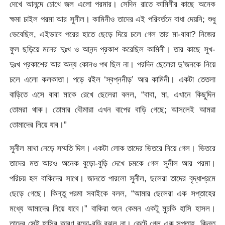
দেখে আনন্দে চোখে জল এলো পরমার। সেদিন রাতে কামিনীর কাছে অনেক
ক্ষমা চাইল পরমা আর সুনীল। কামিনীও তাদের এই পরিবর্তনে বাধা দেয়নি; শুধু
ভেবেছিল, এইভাবে পরের হাতে ছেড়ে দিয়ে চলে গেল তার মা-বাবা? নিজের
ফুল ছড়িয়ে মনের দুঃখ ও আনন্দ প্রকাশ করেছিল কামিনী। তার কাছে সুখ-
দুঃখ প্রকাশের আর অন্য কোনও পথ ছিল না। পরদিন ছেলেরা দু’জনকে নিয়ে
চলে এলো কলকাতা। পড়ে রইল ‘স্বপ্ননীড়’ আর কামিনী। একটা তেতলা
বাড়িতে এসে বাবা মাকে রেখে ছেলেরা বলল, “বাবা, মা, এখানে কিছুদিন
তোমরা থাক। তোমার বৌমারা এখন বাপের বাড়ি গেছে; আসলেই আমরা
তোমাদের নিয়ে যাব।”
সুনীল মাথা নেড়ে সম্মতি দিল। একটা লোক তাদের ভিতরে নিয়ে গেল। ভিতরে
তাদের মত আরও অনেক বুড়ো-বুড়ি দেখে চমকে গেল সুনীল আর পরমা।
পরিচয় হল বাকিদের সাথে। জানতে পারলো সুনীল, ছলেরা তাদের বৃদ্ধাশ্রমে
ছেড়ে গেছে। কিন্তু পরমা সবাইকে বলল, “আমার ছেলেরা এক সপ্তাহের
মধ্যে আমাদের নিয়ে যাবে।” বাকিরা শুনে কেমন একটু মুচকি হাসি হাসল।
তাদের সেই হাসির কারণ বুড়ো-বুড়ি বুঝল না। কেটে গেল এক সপ্তাহ, কিন্তু