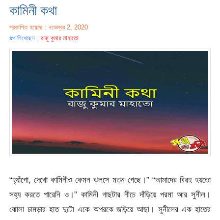
কামিনী কথা
প্রকাশিত হয়েছে : নভেম্বর 2, 2020
গল্প লিখেছেন :
রাজু কুমার মাহাতো
“হ্যাঁগো, দেখো কামিনীও কেমন ঝলসে মতন গেছে।” “আমাদের বিরহ হয়তো
সহ্য করতে পারেনি ও।” কামিনী গাছটার নীচে দাঁড়িয়ে পরমা আর সুনীল।
ঝোলা চামড়ার হাত দুটো একে অপরকে জড়িয়ে আছা। সুনীলের এক হাতের