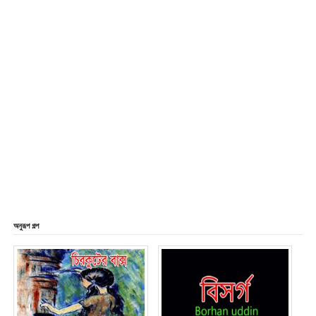
অনুরূপ গল্প