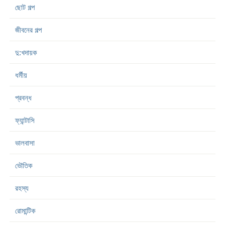
ছোট গল্প
জীবনের গল্প
দু:খদায়ক
ধর্মীয়
প্রবন্ধ
ফ্যান্টাসি
ভালবাসা
ভৌতিক
রহস্য
রোমান্টিক