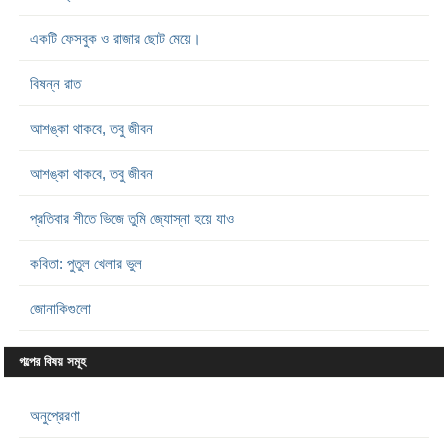
একটি ফেসবুক ও রাজার ছোট মেয়ে।
বিষন্ন রাত
আশঙ্কা থাকবে, তবু জীবন
আশঙ্কা থাকবে, তবু জীবন
প্রতিবার শীতে ভিজে তুমি জ্যোস্না হয়ে যাও
কবিতা: পুতুল খেলার ভুল
জোনাকিগুলো
গল্পের বিষয় সমূহ
অনুপ্রেরণা