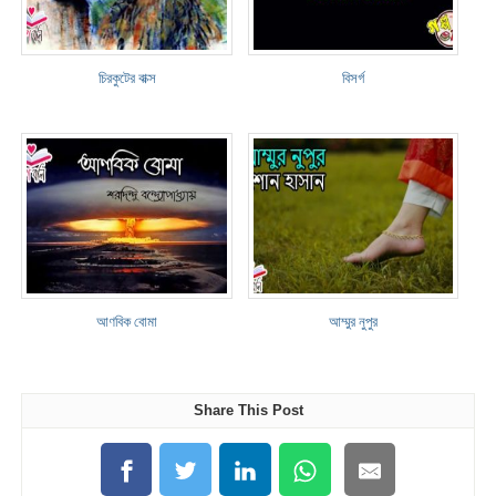
চিরকুটের বাক্স
বিসর্গ
আণবিক বোমা
আম্মুর নুপুর
Share This Post