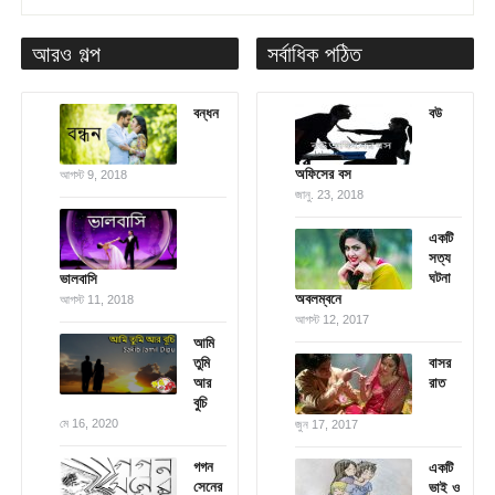
আরও গল্প
সর্বাধিক পঠিত
বন্ধন
বউ
অফিসের বস
আগস্ট 9, 2018
জানু. 23, 2018
একটি
সত্য
ঘটনা
ভালবাসি
অবলম্বনে
আগস্ট 11, 2018
আগস্ট 12, 2017
আমি
তুমি
বাসর
আর
রাত
বুচি
মে 16, 2020
জুন 17, 2017
গগন
একটি
সেনের
ভাই ও