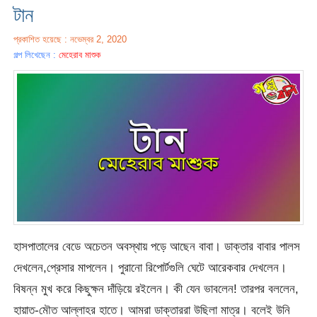
টান
প্রকাশিত হয়েছে : নভেম্বর 2, 2020
গল্প লিখেছেন :
মেহেরাব মাশুক
হাসপাতালের বেডে অচেতন অবস্থায় পড়ে আছেন বাবা। ডাক্তার বাবার পালস
দেখলেন,প্রেসার মাপলেন। পুরানো রিপোর্টগুলি ঘেটে আরেকবার দেখলেন।
বিষন্ন মুখ করে কিছুক্ষন দাঁড়িয়ে রইলেন। কী যেন ভাবলেন! তারপর বললেন,
হায়াত-মৌত আল্লাহর হাতে। আমরা ডাক্তাররা উছিলা মাত্র। বলেই উনি