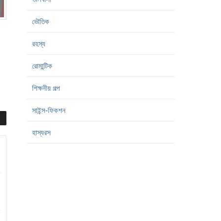
ভৌতিক
রহস্য
রোমান্টিক
শিক্ষনীয় গল্প
সাইন্স-ফিকশন
হাস্যরস