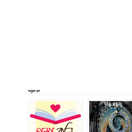
অনুরূপ গল্প