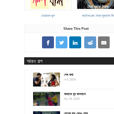
তেরোতম ভুল
কর্নেলের গল্প- সৈয়দ মুস্তাফা স
Share This Post
আরও গল্প
শেষ কথা
মে 5, 2018
আমাকে খুব ভালবাসে
জানু. 28, 2020
চোখের বাধ ভেঙে গেছে