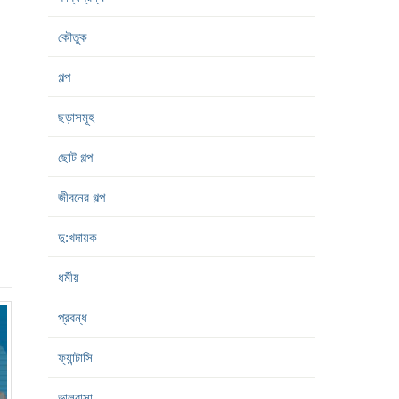
কৌতুক
গল্প
ছড়াসমূহ
ছোট গল্প
জীবনের গল্প
দু:খদায়ক
ধর্মীয়
প্রবন্ধ
ফ্যান্টাসি
ভালবাসা