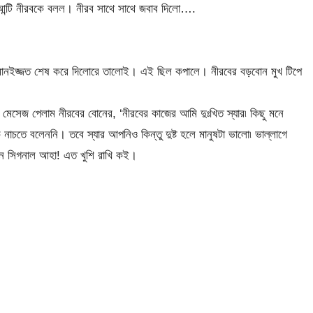
আন্টি নীরবকে বলল। নীরব সাথে সাথে জবাব দিলো….
ানইজ্জত শেষ করে দিলোরে তালোই। এই ছিল কপালে। নীরবের বড়বোন মুখ টিপে
েজ পেলাম নীরবের বোনের, ‘নীরবের কাজের আমি দুঃখিত স্যার৷ কিছু মনে
চতে বলেননি। তবে স্যার আপনিও কিন্তু দুষ্ট হলে মানুষটা ভালো৷ ভাল্লাগে
রীন সিগনাল আহা! এত খুশি রাখি কই।