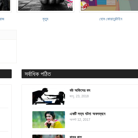
িরাজ
মৃত্যু
হোম কোয়ারেন্টাইন
সর্বাধিক পঠিত
বউ অফিসের বস
জানু. 23, 2018
একটি সত্য ঘটনা অবলম্বনে
আগস্ট 12, 2017
বাসর রাত