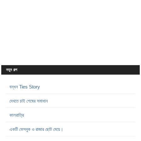
নতুন গল্প
বন্ধন Ties Story
দেখতে চাই শেষের সমাধান
কালরাত্রি
একটি ফেসবুক ও রাজার ছোট মেয়ে।