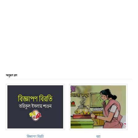
অনুরূপ গল্প
বিজ্ঞাপণ বিরতি
বুয়া