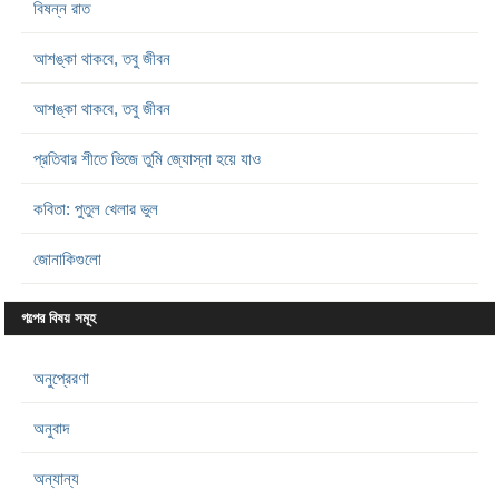
বিষন্ন রাত
আশঙ্কা থাকবে, তবু জীবন
আশঙ্কা থাকবে, তবু জীবন
প্রতিবার শীতে ভিজে তুমি জ্যোস্না হয়ে যাও
কবিতা: পুতুল খেলার ভুল
জোনাকিগুলো
গল্পের বিষয় সমূহ
অনুপ্রেরণা
অনুবাদ
অন্যান্য