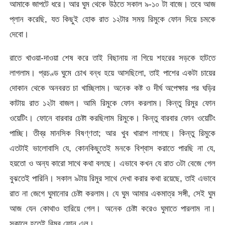
আমাকে জাপটে ধরে। আর ঘুম থেকে উঠতে সকাল ৯-১০ টা বাজে। তবে আজ
প্লান করেছি, যত কিছুই হোক রাত ১২টার সময় রিমুকে ফোন দিয়ে চমকে
দেবো।
রাতে খাওয়া-দাওয়া শেষ করে তাই বিছানায় না গিয়ে শহরের সড়কে হাটতে
লাগলাম। প্রচণ্ড ঘুমে চোখ বন্ধ হয়ে আসছিলো, তাই পাশের একটা চায়ের
দোকান থেকে অনবরত চা খাচ্ছিলাম। অনেক কষ্ট ও দীর্ঘ অপেক্ষার পর ঘড়ির
কাটায় রাত ১২টা বাজল। আমি রিমুকে ফোন করলাম। কিন্তু রিমুর ফোন
ওয়েটিং। ফোনে বারবার চেষ্টা করছিলাম রিমুকে। কিন্তু বারবার ফোন ওয়েটিং
পাচ্ছি। তীব্র মানসিক বিষণ্ণতা; আর খুব খারাপ লাগছে। কিন্তু রিমুকে
এতটাই ভালোবাসি যে, কোনকিছুতেই মনকে বিশ্বাস করাতে পারছি না যে,
হয়তো ও অন্য কারো সাথে কথা বলছে। এভাবে কখন যে রাত ৩টা বেজে গেল
বুঝতেই পারিনি। সকাল ৯টায় রিমুর সাথে দেখা করার কথা রয়েছে, তাই এভাবে
রাত না জেগে ঘুমানোর চেষ্টা করলাম। যে ঘুম আমার একমাত্র সঙ্গী, সেই ঘুম
আজ যেন কোথাও হারিয়ে গেল। অনেক চেষ্টা করেও ঘুমাতে পারলাম না।
সকালে হতেই রিমুর ফোন এল।