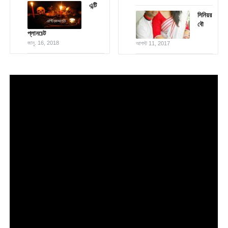
এন্টি
সিনিয়র
বৌ
প্লানচেট
জানু. 16, 2018
আগস্ট 11, 2017