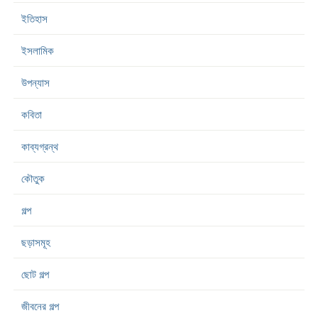
ইতিহাস
ইসলামিক
উপন্যাস
কবিতা
কাব্যগ্রন্থ
কৌতুক
গল্প
ছড়াসমূহ
ছোট গল্প
জীবনের গল্প