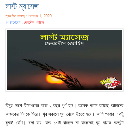
লাস্ট ম্যাসেজ
প্রকাশিত হয়েছে : নভেম্বর 1, 2020
গল্প লিখেছেন :
ফেরদৌস ওয়াহিদ
রিমুর সাথে রিলেশনের আজ ২ বছর পূর্ণ হল। অনেক প্লান রয়েছে আমাদের
আজকের দিনকে ঘিরে। খুব সকালে ঘুম থেকে উঠতে হবে। আমি আবার একটু
ঘুমাই বেশি। বলা যায়, রাত ১০টা বাজতে না বাজতেই ঘুম নামক বস্তুটা