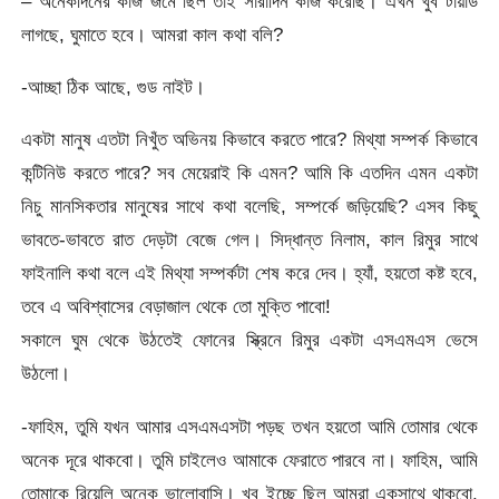
– অনেকদিনের কাজ জমে ছিল তাই সারাদিন কাজ করেছি। এখন খুব টায়ার্ড
লাগছে, ঘুমাতে হবে। আমরা কাল কথা বলি?
-আচ্ছা ঠিক আছে, গুড নাইট।
একটা মানুষ এতটা নিখুঁত অভিনয় কিভাবে করতে পারে? মিথ্যা সম্পর্ক কিভাবে
কন্টিনিউ করতে পারে? সব মেয়েরাই কি এমন? আমি কি এতদিন এমন একটা
নিচু মানসিকতার মানুষের সাথে কথা বলেছি, সম্পর্কে জড়িয়েছি? এসব কিছু
ভাবতে-ভাবতে রাত দেড়টা বেজে গেল। সিদ্ধান্ত নিলাম, কাল রিমুর সাথে
ফাইনালি কথা বলে এই মিথ্যা সম্পর্কটা শেষ করে দেব। হ্যাঁ, হয়তো কষ্ট হবে,
তবে এ অবিশ্বাসের বেড়াজাল থেকে তো মুক্তি পাবো!
সকালে ঘুম থেকে উঠতেই ফোনের স্ক্রিনে রিমুর একটা এসএমএস ভেসে
উঠলো।
-ফাহিম, তুমি যখন আমার এসএমএসটা পড়ছ তখন হয়তো আমি তোমার থেকে
অনেক দূরে থাকবো। তুমি চাইলেও আমাকে ফেরাতে পারবে না। ফাহিম, আমি
তোমাকে রিয়েলি অনেক ভালোবাসি। খুব ইচ্ছে ছিল আমরা একসাথে থাকবো,