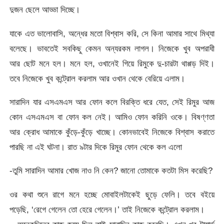
দুজন ছেলে আড্ডা দিচ্ছে।
যাকে এত ভালোবাসি, অন্ধের মতো বিশ্বাস করি, সে কিনা আমার সাথে মিথ্যা
বলেছে। ভাবতেই সবকিছু কেমন অন্যরকম লাগল। নিজেকে খুব অপরাধী
আর ছোট মনে হল। মনে হল, ওখানেই গিয়ে রিমুকে দু-চারটা থাপ্পড় দিই।
তবে নিজেকে খুব কন্ট্রোল করলাম আর ওখান থেকে বেরিয়ে এলাম।
সারাদিন যার এসএমএস আর ফোন কলে বিরক্তি ধরে যেত, সেই রিমুর আজ
কোন এসএমএস বা ফোন কল নেই। আমিও ফোন করিনি ওকে। বিষণ্ণতা
আর ক্রোধ আমাকে কুঁড়ে-কুঁড়ে খাচ্ছে। কোনভাবেই নিজেকে বিশ্বাস করাতে
পারছি না এই ঘটনা। রাত ৯টার দিকে রিমুর ফোন থেকে কল এলো
-তুমি সারাদিন আমার খোজ নাও নি কেন? জানো তোমাকে কতটা মিস করেছি?
ওর কথা শুনে রাগে মনে হচ্ছে মোবাইলটাকেই ছুড়ে ফেলি। তবে বইয়ে
পড়েছি, ‘রেগে গেলেন তো হেরে গেলেন।’ তাই নিজেকে কন্ট্রোল করলাম।