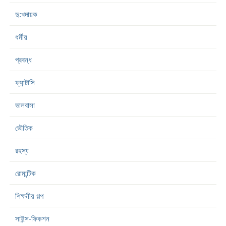
দু:খদায়ক
ধর্মীয়
প্রবন্ধ
ফ্যান্টাসি
ভালবাসা
ভৌতিক
রহস্য
রোমান্টিক
শিক্ষনীয় গল্প
সাইন্স-ফিকশন