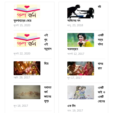
বউ
ঘুমপাহাড়ের মেয়ে
অফিসের বস
জুলাই 15, 2020
জানু. 23, 2018
এই
একটি
গৃহ
সত্য
এই
ঘটনা
সন্ন্যাস
অবলম্বনে
জুলাই 22, 2020
আগস্ট 12, 2017
বিয়ে
বাসর
রাত
অক্টো. 28, 2017
জুন 17, 2017
যথাযত
একটি
কর্ম
ভাই ও
জ্ঞানের
একটি
মূল্য
বোনের
এক দিন
জুন 18, 2017
নভে. 19, 2017