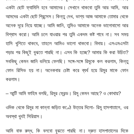
একটা ছোট ফ্যামিলি হবে আমাদের। সেখানে থাকবো তুমি আর আমি, আর
আমদের একটা ছোট প্রিন্সেস। কিন্তু দেখ, ভাগ্য আজ আমাকে তোমার থেকে
অনেক দূরে নিয়ে যাচ্ছে। আমি জানি, তুমিও আমাকে অনেক ভালোবাসো আর
বিশ্বাস করো। আমি চলে যাওয়ার পর তুমি একদম কষ্ট পাবে না। সব সময়
হাসি খুশিতে থাকবে, তাহলে আমিও ভালো থাকবো। বিদায়। এসএমএসটা
পড়ার পর কিছুই বুঝতে পারছি না। এসব কি হচ্ছে? আমার কি করা উচিত?
সবকিছু কেমন জানি গুলিয়ে ফেলছি। সঙ্গে-সঙ্গে রিমুকে কল করলাম, কিন্তু
ফোন রিসিভ হয় না। অনেকবার চেষ্টা করে ব্যর্থ হয়ে রিমুর মাকে ফোন
করলাম।
– আন্টি আমি ফাহিম বলছি, রিমুর ফ্রেন্ড। রিমু কেমন আছে? ও কোথায়?
ওদিক থেকে রিমুর মা কান্না জড়িত কণ্ঠে উত্তর দিলো- রিমু হাসপাতালে, ওর
অবস্থা খুবই সিরিয়াস।
আমি বাক রুদ্ধ, কি বলবো বুঝতে পারছি না। দ্রুত হাসপাতালের দিকে