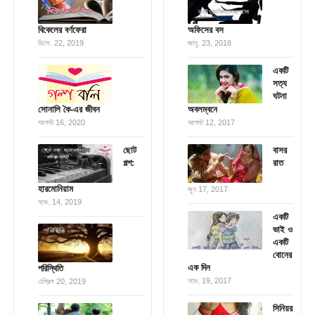
বিকেলের বর্ণফেরা
অফিসের বস
ডিসে. 22, 2019
জানু. 23, 2018
একটি
সত্য
ঘটনা
সোনালি কৈ-এর জীবন
অবলম্বনে
আগস্ট 16, 2020
আগস্ট 12, 2017
ছোট
বাসর
গল্প:
রাত
হারমোনিয়াম
জুন 17, 2017
নভে. 14, 2019
একটি
ভাই ও
একটি
বোনের
এক দিন
পরিস্থিতি
নভে. 19, 2017
এপ্রিল 20, 2019
সিনিয়র