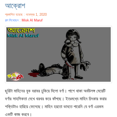
আক্রোশ
প্রকাশিত হয়েছে : নভেম্বর 1, 2020
গল্প লিখেছেন :
Misk Al Maruf
ছুরিটা মাহিনের বুক বরাবর ঢুকিয়ে দিলো বর্ণা। পাশে থাকা অর্ধউলঙ্গ মেয়েটি
বর্ণার সাহসিকতা দেখে থরথর করে কাঁপছে। ইতঃমধ্যে মাহিন চিৎকার করার
শক্তিটাও হারিয়ে ফেলেছে। মাহিন হয়তো ভাবতে পারেনি যে বর্ণা এরকম
একটি কাজ করবে।