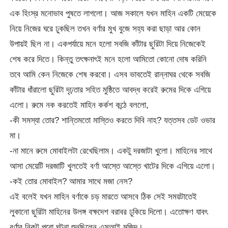
এক হিংস্র মনোভাব পুষতে লাগলো। আজ সকালে যখন মাহিন একটি মেয়েকে
নিয়ে নিজের ঘরে ঢুকছিল তখন বর্ণার মুখ বুজে সহ্য করা ছাড়া আর কোন
উপায়ই ছিল না। একপর্যায়ে মনে হলো সবজি কাঁটার ছুরিটা দিয়ে নিজেকেই
শেষ করে দিতে। কিন্তু তৎক্ষনাৎই মনে হলো আমিতো কোনো দোষ করিনি
তবে আমি কেন নিজেকে শেষ করবো। এসব ভাবতেই রান্নাঘর থেকে সবজি
কাঁটার ধাঁরালো ছুরিটা দৃঢ়তার সহিত মুষ্ঠিতে আবদ্ধ করেই রুমের দিকে এগিয়ে
এলো। রুমে নক করতেই মাহিন কর্কশ কন্ঠে বললো,
-কী সমস্যা তোর? শান্তিমতো মাস্তিও করতে দিবি নাহ? যত্তসব ডেট ওভার
মা।
-না মানে রুমে মোবাইলটা রেখেছিলাম। একটু দরজাটা খুলো। মাহিনের সাথে
আসা মেয়েটি দরজাটি খুলতেই বর্ণা আস্তে আস্তে খাটের দিকে এগিয়ে এলো।
-কই তোর মোবাইল? আমার সাথে মজা নেস?
এই বলেই যখন মাহিন বর্ণাকে চড় মারতে আসবে ঠিক সেই সময়টাতেই
লুকানো ছুরিটা মাহিনের উলঙ্গ বক্ষদেশ বরাবর ঢুকিয়ে দিলো। এতোক্ষণ যাবৎ
বর্ণার নিকট পুরো ঘটনা শুনছিলেন এসআই মজিদ।