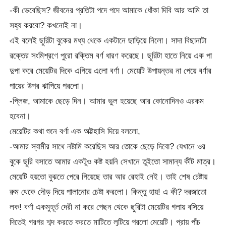
-কী ভেবেছিস? জীবনের প্রতিটা পদে পদে আমাকে ধোঁকা দিবি আর আমি তা
সহ্য করবো? কখনোই না।
এই বলেই ছুরিটা বুকের মধ্য থেকে একটানে ছাড়িয়ে নিলো। সাদা বিছানাটা
রক্তের সংমিশ্রণে পুরো রক্তিম বর্ণ ধারণ করেছে। ছুরিটা হাতে নিয়ে এক পা
দুপা করে মেয়েটির দিকে এগিয়ে এলো বর্ণা। মেয়েটি উপায়ন্তর না পেয়ে বর্ণার
পায়ের উপর ঝাপিয়ে পরলো।
-প্লিজ, আমাকে ছেড়ে দিন। আমার ভুল হয়েছে আর কোনোদিনও এরকম
হবেনা।
মেয়েটির কথা শুনে বর্ণা এক অট্টহাসি দিয়ে বললো,
-আমার স্বামীর সাথে নষ্টামি করেছিস আর তোকে ছেড়ে দিবো? যেখানে ওর
বুকে ছুরি বসাতে আমার একটুও কষ্ট হয়নি সেখানে তুইতো সামান্য কীট মাত্র।
মেয়েটি হয়তো বুঝতে পেরে গিয়েছে তার আর রেহাই নেই। তাই শেষ চেষ্টায়
রুম থেকে দৌড় দিয়ে পালানোর চেষ্টা করলো। কিন্তু হায়! এ কী? দরজাতো
লক! বর্ণা একমুহূর্ত দেরী না করে পেছন থেকে ছুরিটা মেয়েটির গলায় বসিয়ে
দিতেই গরগর শব্দ করতে করতে মাটিতে লুটিয়ে পরলো মেয়েটি। প্রায় পাঁচ