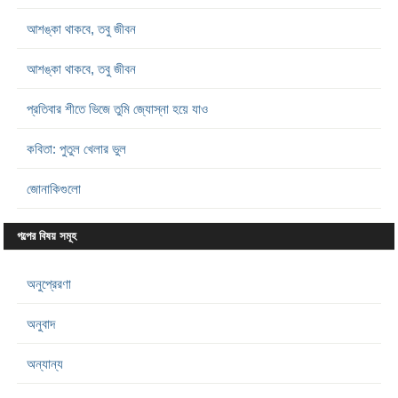
আশঙ্কা থাকবে, তবু জীবন
আশঙ্কা থাকবে, তবু জীবন
প্রতিবার শীতে ভিজে তুমি জ্যোস্না হয়ে যাও
কবিতা: পুতুল খেলার ভুল
জোনাকিগুলো
গল্পের বিষয় সমূহ
অনুপ্রেরণা
অনুবাদ
অন্যান্য