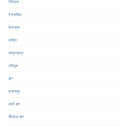
ইতিহাস
ইসলামিক
উপন্যাস
কবিতা
কাব্যগ্রন্থ
কৌতুক
গল্প
ছড়াসমূহ
ছোট গল্প
জীবনের গল্প