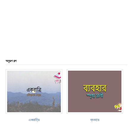
অনুরূপ গল্প
একরাত্রি
ব্যবহার