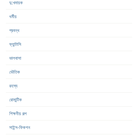
দু:খদায়ক
ধর্মীয়
প্রবন্ধ
ফ্যান্টাসি
ভালবাসা
ভৌতিক
রহস্য
রোমান্টিক
শিক্ষনীয় গল্প
সাইন্স-ফিকশন