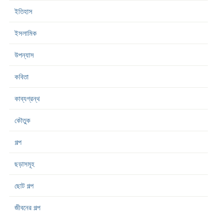
ইতিহাস
ইসলামিক
উপন্যাস
কবিতা
কাব্যগ্রন্থ
কৌতুক
গল্প
ছড়াসমূহ
ছোট গল্প
জীবনের গল্প