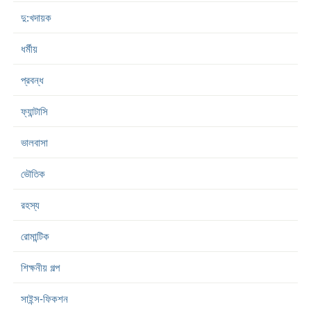
দু:খদায়ক
ধর্মীয়
প্রবন্ধ
ফ্যান্টাসি
ভালবাসা
ভৌতিক
রহস্য
রোমান্টিক
শিক্ষনীয় গল্প
সাইন্স-ফিকশন