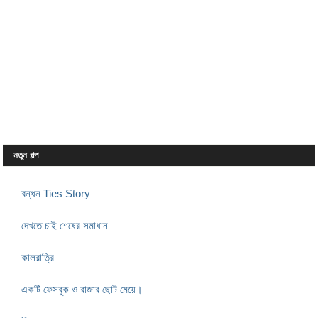
নতুন গল্প
বন্ধন Ties Story
দেখতে চাই শেষের সমাধান
কালরাত্রি
একটি ফেসবুক ও রাজার ছোট মেয়ে।