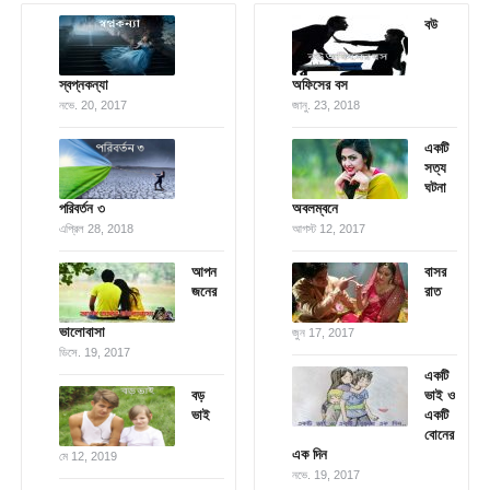
বউ
স্বপ্নকন্যা
অফিসের বস
নভে. 20, 2017
জানু. 23, 2018
একটি
সত্য
ঘটনা
পরিবর্তন ৩
অবলম্বনে
এপ্রিল 28, 2018
আগস্ট 12, 2017
আপন
বাসর
জনের
রাত
ভালোবাসা
জুন 17, 2017
ডিসে. 19, 2017
একটি
বড়
ভাই ও
ভাই
একটি
বোনের
এক দিন
মে 12, 2019
নভে. 19, 2017