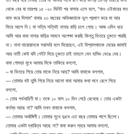
২৩ বছর ধরে দেখছি তোর মা আমার সাথে রাগ করে কাপড় চোপড় গুছিয়ে বাসা
থেকে বের যা তারপর ১৫ -২০ মিনিট পর বাসায় এসে বলে, “যাও এইবারের মত
মাফ করে দিলাম” বাবার ২৩ বছরের অভিজ্ঞতাকে ভুল প্রমাণ করে মা আর
ফিরে আসে নি। মা সত্যি সত্যিই নানার বাড়ি চলে গেছে। আজ ৩দিন ধরে
আমি আর বাবা নানার বাড়ির সামনে অপেক্ষা করছি কিন্তু ভিতরে ঢুকতে পারছি
না। নানা দারোয়ানকে সরাসরি বলে দিয়েছেন, এই বিশ্বাসঘাতক মেয়ের জামাই
আর নাতী কেউ যদি গেইট দিয়ে ঢুকতে চাই তাহলে যেন হাড্ডি ভেঙে দেয়।
বাবা গোমড়া মুখে আমার দিকে তাকিয়ে বললো,
– যা ভিতরে গিয়ে তোর মাকে নিয়ে আয়? আমি বাবাকে বললাম,
— তোমার বউ তুমি গিয়ে নিয়ে আসো বাবা আমার কথা শুনে রেগে গিয়ে
বললো,
– তোর গর্ভধারিণী মা। তকে ১০ মাস ১০ দিন পেঠে রেখেছে। তোর একটা
কর্তব্য আছে না? আমি তখন বাবাকে বললাম,
— তোমার অর্ধাঙ্গিনী। তোমার সুখে দুঃখে এত বছর তোমার পাশে ছিলো।
তোমার একটা দ্বায়িত্ব আছে না? বাবা করুন স্বরে আমায় বললো,