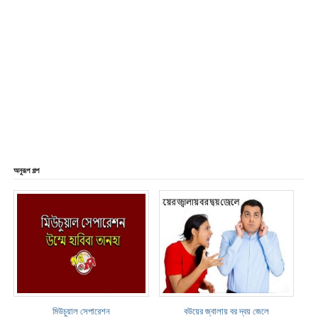
অনুরূপ গল্প
মিউচুয়াল সেপারেশন
বউয়ের জ্বালায় বর দ্বয় জেলে