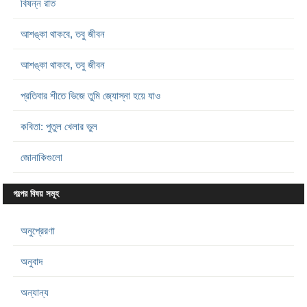
বিষন্ন রাত
আশঙ্কা থাকবে, তবু জীবন
আশঙ্কা থাকবে, তবু জীবন
প্রতিবার শীতে ভিজে তুমি জ্যোস্না হয়ে যাও
কবিতা: পুতুল খেলার ভুল
জোনাকিগুলো
গল্পের বিষয় সমূহ
অনুপ্রেরণা
অনুবাদ
অন্যান্য