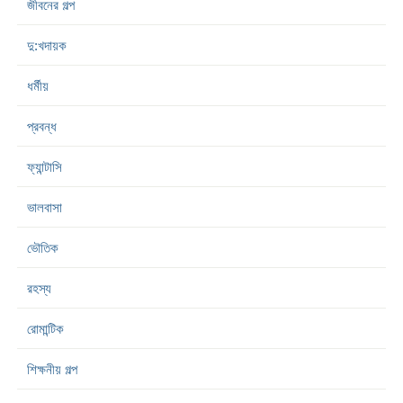
জীবনের গল্প
দু:খদায়ক
ধর্মীয়
প্রবন্ধ
ফ্যান্টাসি
ভালবাসা
ভৌতিক
রহস্য
রোমান্টিক
শিক্ষনীয় গল্প