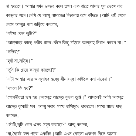
না হয়তো। আমার যখন ৬বছর বয়স তখন এক রাতে আমার ঘুম ভেঙ্গে যায়
কান্নার শব্দে।দেখি যে আম্মু নামাজের বিছানায় বসে কাঁদছে।আমি খাট থেকে
নেমে আম্মুর গলা জড়িয়ে বললাম,
“কাঁদো কেন তুমি?”
“আল্লাহর কাছে গভীর রাতে কেঁদে কিছু চাইলে আল্লাহ নিরাশ করেন না।”
“সত্যি?”
“হ্যাঁ মা,সত্যি।”
“তুমি কি চেয়ে কান্না কারছো?”
“এটা আমার আর আল্লাহর মধ্যে সীমাবদ্ধ।কাউকে বলা যাবেনা।”
“বললে কি হয়?”
“গোপনীয়তা ভঙ্গ হয়।আস্তে আস্তে বুঝবা তুমি।” আসলেই আমি আস্তে
আস্তে বুঝেছি সব।আম্মু সবার সাথে হাসিমুখে থাকতেন।মাঝে মাঝে দাদু
বলতেন,
“মৌরি,তুমি কেন এসব সহ্য করছো?” আম্মু বলতো,
“মা,ধৈর্যের ফল পাবো একদিন।আমি এখন কোনো একশন নিলে আমার