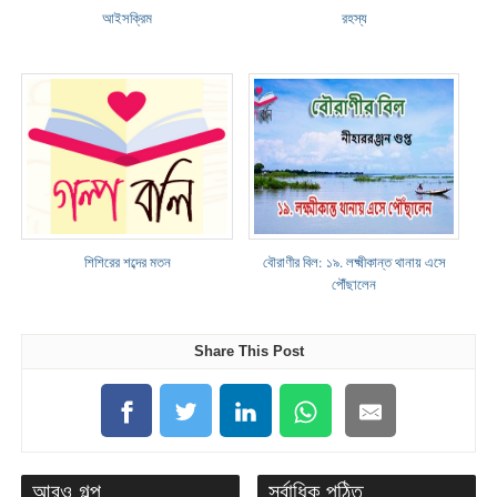
আইসক্রিম
রহস্য
শিশিরের শব্দের মতন
বৌরাণীর বিল: ১৯. লক্ষ্মীকান্ত থানায় এসে
পৌঁছালেন
Share This Post
আরও গল্প
সর্বাধিক পঠিত