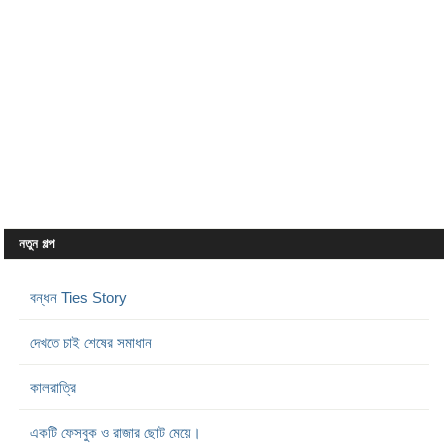
নতুন গল্প
বন্ধন Ties Story
দেখতে চাই শেষের সমাধান
কালরাত্রি
একটি ফেসবুক ও রাজার ছোট মেয়ে।