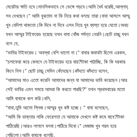
মেয়েটার ক্ষতি হবে।মানসিকভাবে সে ভেঙ্গে পড়বে।আমি ধৈর্য ধরেছি,আল্লাহ্
সব দেখছেন।” আমি বুঝতাম না কি নিয়ে কথা বলছে তারা।বাবা আসলে আম্মু
খুব বেদিশা থাকতো।কি দিবে না দিবে এসব নিয়ে খুব ব্যস্ত হয়ে যেতো।অথচ
যখন আম্মুর টাইফয়েড হয়েছে তখন বাবা খোঁজ পর্যন্ত নেয়নি।ছোট চাচ্চু যখন
বলে যে,
“ভাবির টাইফয়েড। অবস্থা বেশি ভালো না।” বাবার জবাবটা ছিলো এরকম,
“চলাফেরা করে কেমনে যে টাইফয়েড হয়ে যায়?টাকা পাঠাচ্ছি, কি কি দরকার
কিনে নিস।” ছোট চাচ্চু সেদিন কেঁদেছেন।কাঁদতে কাঁদতে বলেন,
“আমাদের মাও এতো করেনি আমাদের জন্য যা আমাদের ভাবি করেছেন।আর
সেই ভাবির এমন সময়ে আমরা কি করতে পারছি?” তখন প্রথমবারের মতো
আমি বাবাকে কল করি।বলি,
“বাবা,তুমি আসো প্লিজ।আম্মুর খুব কষ্ট হচ্ছে। ” বাবা বলেছেন,
“আমি কি ডাক্তার নাকি ফেরেশতা যে আমাকে দেখলে কষ্ট কমে যাবে?টাকা
পাঠিয়েছি।আরও লাগলে বলবা।পাঠিয়ে দিবো।” মেজাজ খুব গরম হয়ে
গেছিলো।আমি বাবাকে বলেছি,