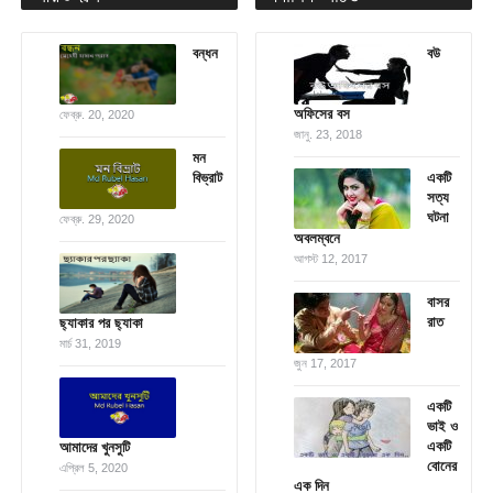
বন্ধন
বউ
অফিসের বস
ফেব্রু. 20, 2020
জানু. 23, 2018
মন
বিভ্রাট
একটি
সত্য
ঘটনা
ফেব্রু. 29, 2020
অবলম্বনে
আগস্ট 12, 2017
বাসর
রাত
ছ্যাকার পর ছ্যাকা
মার্চ 31, 2019
জুন 17, 2017
একটি
ভাই ও
একটি
আমাদের খুনসুটি
বোনের
এপ্রিল 5, 2020
এক দিন