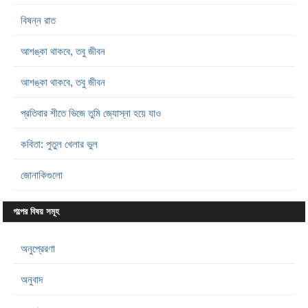
বিষন্ন রাত
আশঙ্কা থাকবে, তবু জীবন
আশঙ্কা থাকবে, তবু জীবন
প্রতিবার শীতে ভিজে তুমি জ্যোস্না হয়ে যাও
কবিতা: পুতুল খেলার ভুল
জোনাকিগুলো
গল্পের বিষয় সমূহ
অনুপ্রেরণা
অনুবাদ