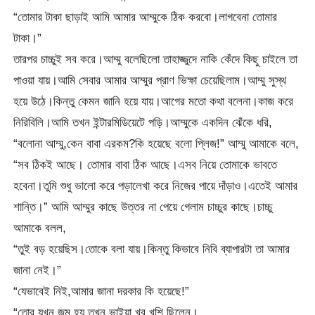
“তোমার টাকা ছাড়াই আমি আমার আম্মুকে ঠিক করবো।লাগবেনা তোমার
টাকা।”
তারপর চাচ্চুই সব করে।আম্মু বলেছিলো তাহাজ্জুদে নাকি কেঁদে কিছু চাইলে তা
পাওয়া যায়।আমি সেবার আমার আম্মুর প্রাণ ভিক্ষা চেয়েছিলাম।আম্মু সুস্থ
হয়ে উঠে।কিন্তু কেমন জানি হয়ে যায়।আগের মতো কথা বলেনা।কাজ করে
নিরিবিলি।আমি তখন ইন্টারমিডিয়েটে পড়ি।আম্মুকে একদিন ঝেঁকে ধরি,
“বলোনা আম্মু,কেন বাবা এরকম?কি হয়েছে বলো প্লিজ!” আম্মু আমাকে বলে,
“সব ঠিকই আছে। তোমার বাবা ঠিক আছে।এসব নিয়ে তোমাকে ভাবতে
হবেনা।তুমি শুধু ভালো করে পড়ালেখা করে নিজের পায়ে দাঁড়াও।এতেই আমার
শান্তি।” আমি আম্মুর কাছে উত্তর না পেয়ে গেলাম চাচ্চুর কাছে।চাচ্চু
আমাকে বলল,
“তুই বড় হয়েছিস।তোকে বলা যায়।কিন্তু কিভাবে নিবি ব্যাপারটা তা আমার
জানা নেই।”
“যেভাবেই নিই,আমার জানা দরকার কি হয়েছে!”
“তোর যখন জন্ম হয় তখন ভাইয়া খুব খুশি ছিলেন।