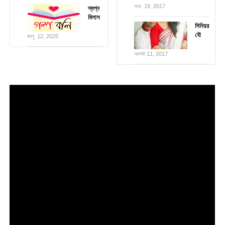
নভে. 19, 2017
স্বপ্ন
বিলাস
সিনিয়র
বৌ
জানু. 12, 2025
আগস্ট 11, 2017