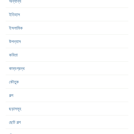
অন্যান্য
ইতিহাস
ইসলামিক
উপন্যাস
কবিতা
কাব্যগ্রন্থ
কৌতুক
গল্প
ছড়াসমূহ
ছোট গল্প