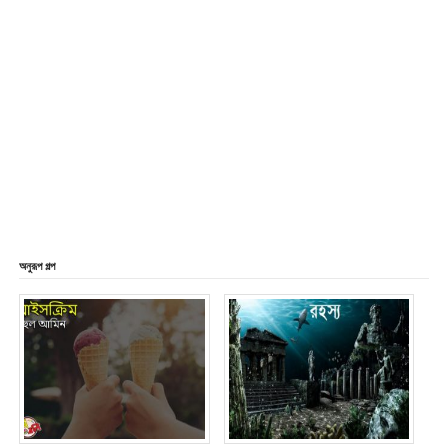
অনুরূপ গল্প