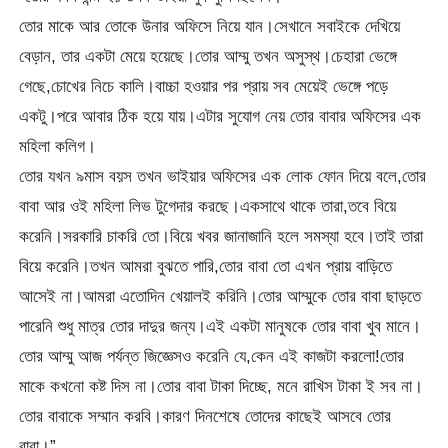
তোর মাকে আর তোকে উনার অফিসে নিয়ে যান।সেখানে সবাইকে দেখিয়ে
বেড়ান, তার একটা মেয়ে হয়েছে।তোর আম্মু তখন অসুস্থ।চেহারা ভেঙ্গে
গেছে,চোখের নিচে কালি।বাচ্চা হওয়ার পর প্রায় সব মেয়েই ভেঙ্গে পড়ে
একটু।পরে আবার ঠিক হয়ে যায়।এটার সুযোগ নেয় তোর বাবার অফিসের এক
মহিলা কলিগ।
তোর যখন ৯মাস বয়স তখন ভাইয়ার অফিসের এক লোক ফোন দিয়ে বলে,তোর
বাবা আর ওই মহিলা লিভ টুগেদার করছে।একসাথে থাকে তারা,তবে বিয়ে
করেনি।সরকারি চাকরি তো।বিয়ে খবর জানাজানি হলে সমস্যা হবে।তাই তারা
বিয়ে করেনি।তখন আমরা বুঝতে পারি,তোর বাবা তো এখন প্রায় বাড়িতে
আসেই না।আমরা এতোদিন খেয়ালই করিনি।তোর আম্মুকে তোর বাবা ছাড়তে
পারেনি শুধু মাত্র তোর দাদুর জন্য।এই একটা মানুষকে তোর বাবা খুব মানে।
তোর আম্মু আজ পর্যন্ত জিজ্ঞেসও করেনি যে,কেন এই কাজটা করলো!তোর
মাকে কখনো কষ্ট দিস না।তোর বাবা টাকা দিচ্ছে, মনে রাখিস টাকা ই সব না।
তোর বাবাকে সম্মান করবি।কারণ দিনশেষে তোদের কাছেই আসবে তোর
বাবা।”